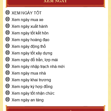
XEM NGÀY
XEM NGÀY TỐT
Xem ngày mua xe
Xem ngày xuất hành
Xem ngày tốt kết hôn
Xem ngày hoàng đạo
Xem ngày động thổ
Xem ngày tốt xây dựng
Xem ngày đổ trần, lợp mái
Xem ngày nhập trạch nhà mới
Xem ngày mua nhà
Xem ngày khai trương
Xem ngày ký hợp đồng
Xem ngày tốt nhận chức
Xem ngày an táng