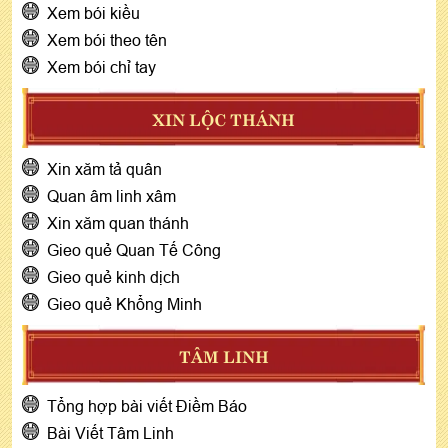
Xem bói kiều
Xem bói theo tên
Xem bói chỉ tay
XIN LỘC THÁNH
Xin xăm tả quân
Quan âm linh xâm
Xin xăm quan thánh
Gieo quẻ Quan Tế Công
Gieo quẻ kinh dịch
Gieo quẻ Khổng Minh
TÂM LINH
Tổng hợp bài viết Điềm Báo
Bài Viết Tâm Linh