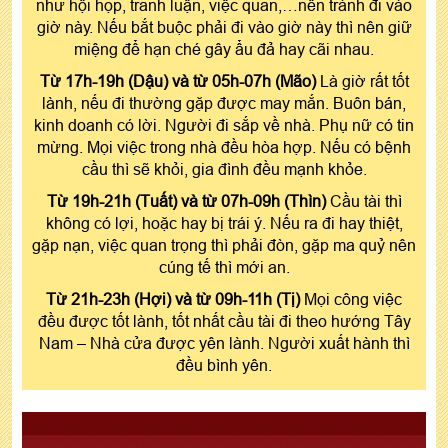
như hội họp, tranh luận, việc quan,…nên tránh đi vào
giờ này. Nếu bắt buộc phải đi vào giờ này thì nên giữ
miệng để hạn ché gây ẩu đả hay cãi nhau.
Từ 17h-19h (Dậu) và từ 05h-07h (Mão)
Là giờ rất tốt
lành, nếu đi thường gặp được may mắn. Buôn bán,
kinh doanh có lời. Người đi sắp về nhà. Phụ nữ có tin
mừng. Mọi việc trong nhà đều hòa hợp. Nếu có bệnh
cầu thì sẽ khỏi, gia đình đều mạnh khỏe.
Từ 19h-21h (Tuất) và từ 07h-09h (Thìn)
Cầu tài thì
không có lợi, hoặc hay bị trái ý. Nếu ra đi hay thiệt,
gặp nạn, việc quan trọng thì phải đòn, gặp ma quỷ nên
cúng tế thì mới an.
Từ 21h-23h (Hợi) và từ 09h-11h (Tị)
Mọi công việc
đều được tốt lành, tốt nhất cầu tài đi theo hướng Tây
Nam – Nhà cửa được yên lành. Người xuất hành thì
đều bình yên.