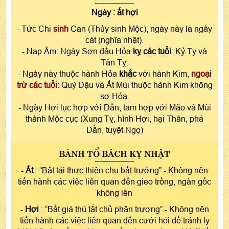
Ngày :
ất hợi
- Tức Chi
sinh
Can (Thủy sinh Mộc), ngày này là ngày
cát (nghĩa nhật).
- Nạp Âm: Ngày Sơn đầu Hỏa
kỵ các tuổi
: Kỷ Tỵ và
Tân Tỵ.
- Ngày này thuộc hành Hỏa
khắc
với hành Kim,
ngoại
trừ các tuổi
: Quý Dậu và Ất Mùi thuộc hành Kim không
sợ Hỏa.
- Ngày Hợi lục hợp với Dần, tam hợp với Mão và Mùi
thành Mộc cục (Xung Tỵ, hình Hợi, hại Thân, phá
Dần, tuyệt Ngọ)
BÀNH TỔ BÁCH KỴ NHẬT
-
Ất
: “Bất tải thực thiên chu bất trưởng” - Không nên
tiến hành các việc liên quan đến gieo trồng, ngàn gốc
không lên
-
Hợi
: “Bất giá thú tất chủ phân trương” - Không nên
tiến hành các việc liên quan đến cưới hỏi để tránh ly