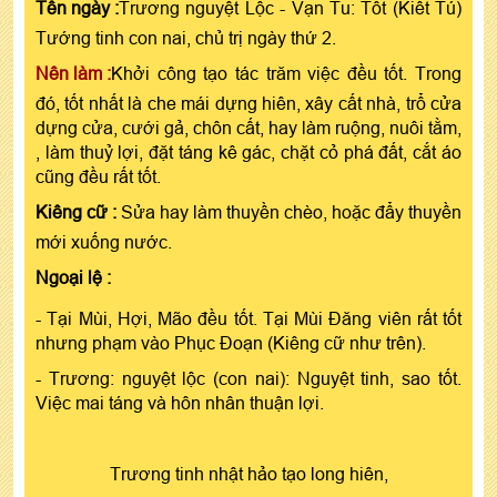
Tên ngày :
Trương nguyệt Lộc - Vạn Tu: Tốt (Kiết Tú)
Tướng tinh con nai, chủ trị ngày thứ 2.
Nên làm :
Khởi công tạo tác trăm việc đều tốt. Trong
đó, tốt nhất là che mái dựng hiên, xây cất nhà, trổ cửa
dựng cửa, cưới gả, chôn cất, hay làm ruộng, nuôi tằm,
, làm thuỷ lợi, đặt táng kê gác, chặt cỏ phá đất, cắt áo
cũng đều rất tốt.
Kiêng cữ :
Sửa hay làm thuyền chèo, hoặc đẩy thuyền
mới xuống nước.
Ngoại lệ :
- Tại Mùi, Hợi, Mão đều tốt. Tại Mùi Đăng viên rất tốt
nhưng phạm vào Phục Đoạn (Kiêng cữ như trên).
- Trương: nguyệt lộc (con nai): Nguyệt tinh, sao tốt.
Việc mai táng và hôn nhân thuận lợi.
Trương tinh nhật hảo tạo long hiên,