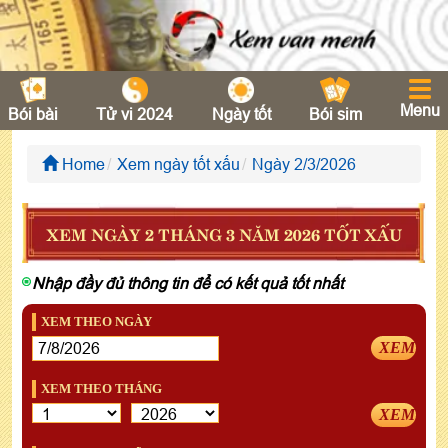
Menu
Bói bài
Tử vi 2024
Ngày tốt
Bói sim
Home
Xem ngày tốt xấu
Ngày 2/3/2026
XEM NGÀY 2 THÁNG 3 NĂM 2026 TỐT XẤU
Nhập đầy đủ thông tin để có kết quả tốt nhất
XEM THEO NGÀY
XEM
XEM THEO THÁNG
XEM