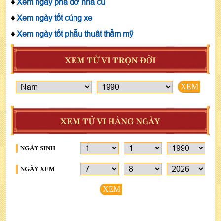
♦
Xem ngày phá dỡ nhà cũ
♦
Xem ngày tốt cúng xe
♦
Xem ngày tốt phẫu thuật thẩm mỹ
XEM TỬ VI TRỌN ĐỜI
XEM
XEM TỬ VI HÀNG NGÀY
NGÀY SINH
NGÀY XEM
XEM