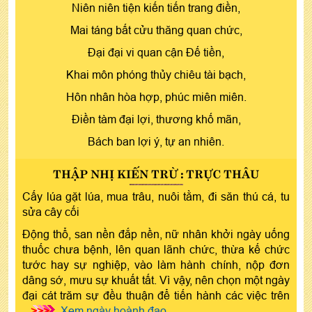
Niên niên tiện kiến tiến trang điền,
Mai táng bất cửu thăng quan chức,
Đại đại vi quan cận Đế tiền,
Khai môn phóng thủy chiêu tài bạch,
Hôn nhân hòa hợp, phúc miên miên.
Điền tàm đại lợi, thương khố mãn,
Bách ban lợi ý, tự an nhiên.
THẬP NHỊ KIẾN TRỪ : TRỰC THÂU
Cấy lúa gặt lúa, mua trâu, nuôi tằm, đi săn thú cá, tu
sửa cây cối
Động thổ, san nền đắp nền, nữ nhân khởi ngày uống
thuốc chưa bệnh, lên quan lãnh chức, thừa kế chức
tước hay sự nghiệp, vào làm hành chính, nộp đơn
dâng sớ, mưu sự khuất tất. Vì vậy, nên chọn một ngày
đại cát trăm sự đều thuận để tiến hành các việc trên
>>>
Xem ngày hoành đạo