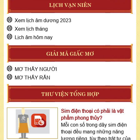
LỊCH VẠN NIÊN
Xem lịch âm dương 2023
Xem lịch tháng
Lịch âm hôm nay
GIẢI MÃ GIẤC MƠ
MƠ THẤY NGƯỜI
MƠ THẤY RẮN
THƯ VIỆN TỔNG HỢP
Sim điện thoại có phải là vật
phẩm phong thủy?
Mỗi con số trong dãy sim điện
thoại đều mang những năng
lượng riêng, tùy theo trật tự của