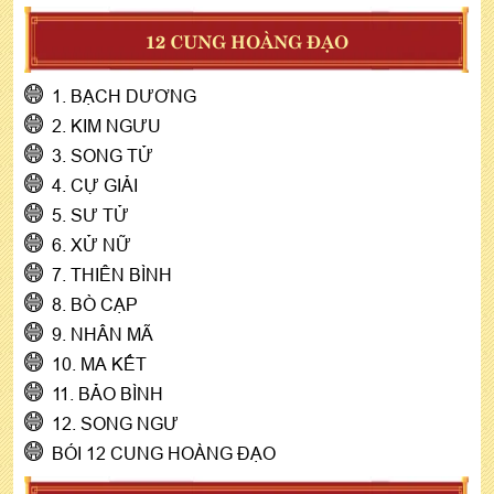
12 CUNG HOÀNG ĐẠO
1. BẠCH DƯƠNG
2. KIM NGƯU
3. SONG TỬ
4. CỰ GIẢI
5. SƯ TỬ
6. XỬ NỮ
7. THIÊN BÌNH
8. BÒ CẠP
9. NHÂN MÃ
10. MA KẾT
11. BẢO BÌNH
12. SONG NGƯ
BÓI 12 CUNG HOÀNG ĐẠO