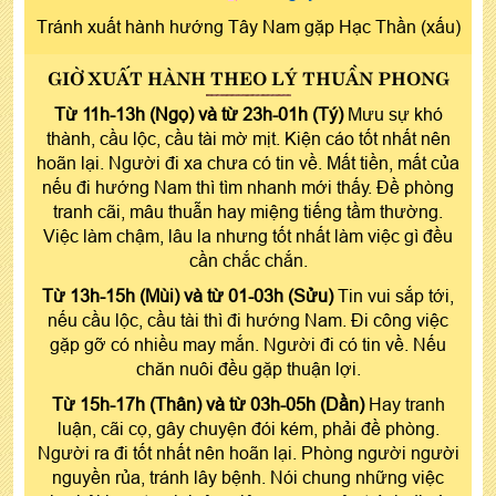
Tránh xuất hành hướng Tây Nam gặp Hạc Thần (xấu)
GIỜ XUẤT HÀNH THEO LÝ THUẦN PHONG
Từ 11h-13h (Ngọ) và từ 23h-01h (Tý)
Mưu sự khó
thành, cầu lộc, cầu tài mờ mịt. Kiện cáo tốt nhất nên
hoãn lại. Người đi xa chưa có tin về. Mất tiền, mất của
nếu đi hướng Nam thì tìm nhanh mới thấy. Đề phòng
tranh cãi, mâu thuẫn hay miệng tiếng tầm thường.
Việc làm chậm, lâu la nhưng tốt nhất làm việc gì đều
cần chắc chắn.
Từ 13h-15h (Mùi) và từ 01-03h (Sửu)
Tin vui sắp tới,
nếu cầu lộc, cầu tài thì đi hướng Nam. Đi công việc
gặp gỡ có nhiều may mắn. Người đi có tin về. Nếu
chăn nuôi đều gặp thuận lợi.
Từ 15h-17h (Thân) và từ 03h-05h (Dần)
Hay tranh
luận, cãi cọ, gây chuyện đói kém, phải đề phòng.
Người ra đi tốt nhất nên hoãn lại. Phòng người người
nguyền rủa, tránh lây bệnh. Nói chung những việc