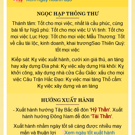
NGỌC HẠP THÔNG THƯ
Thánh tâm: Tốt cho mọi việc, nhất là cầu phúc, cúng
bái tế tự Ngũ phú: Tốt cho mọi việc U Vi tinh: Tốt cho
mọi việc Lục Hợp: Tốt cho mọi việc Mẫu Thương: Tốt
về cầu tài lộc, kinh doanh, khai trươngSao Thiên Quý:
tốt mọi việc
Kiếp sát: Kỵ việc xuất hành, cưới xin giá thú, an táng
hay xây dựng Địa phá: Kỵ việc xây dựng Hà khôi: Kỵ
khởi công, xây dựng nhà cửa Cẩu Giảo: xấu cho mọi
việc Câu Trận Hắc Đạo: Kỵ việc mai táng Thổ cẩm:
Kỵ việc xây dựng và an táng
HƯỚNG XUẤT HÀNH
- Xuất hành hướng Tây Bắc để đón '
Hỷ Thần
'. Xuất
hành hướng Đông Nam để đón '
Tài Thần
'.
Xuất hành nhằm ngày tốt sẽ càng được nhiều may
mắn và thuận lợi
Xem ngày tốt xuất hành