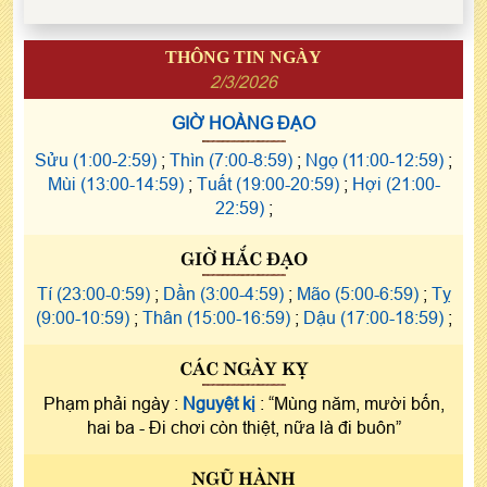
THÔNG TIN NGÀY
2/3/2026
GIỜ HOÀNG ĐẠO
Sửu (1:00-2:59)
;
Thìn (7:00-8:59)
;
Ngọ (11:00-12:59)
;
Mùi (13:00-14:59)
;
Tuất (19:00-20:59)
;
Hợi (21:00-
22:59)
;
GIỜ HẮC ĐẠO
Tí (23:00-0:59)
;
Dần (3:00-4:59)
;
Mão (5:00-6:59)
;
Tỵ
(9:00-10:59)
;
Thân (15:00-16:59)
;
Dậu (17:00-18:59)
;
CÁC NGÀY KỴ
Phạm phải ngày :
Nguyệt kị
: “Mùng năm, mười bốn,
hai ba - Đi chơi còn thiệt, nữa là đi buôn”
NGŨ HÀNH