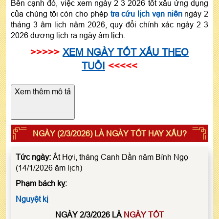
Bên cạnh đó, việc xem ngày 2 3 2026 tốt xấu ứng dụng
của chúng tôi còn cho phép
tra cứu lịch vạn niên
ngày 2
tháng 3 âm lịch năm 2026, quy đổi chính xác ngày 2 3
2026 dương lịch ra ngày âm lịch.
>>>>>
XEM NGÀY TỐT XẤU THEO
TUỔI
<<<<<
Xem thêm mô tả
NGÀY (2/3/2026) LÀ NGÀY TỐT HAY XẤU?
Tức ngày:
Ất Hợi, tháng Canh Dần năm Bính Ngọ
(14/1/2026 âm lịch)
Phạm bách kỵ:
Nguyệt kị
NGÀY 2/3/2026 LÀ
NGÀY TỐT