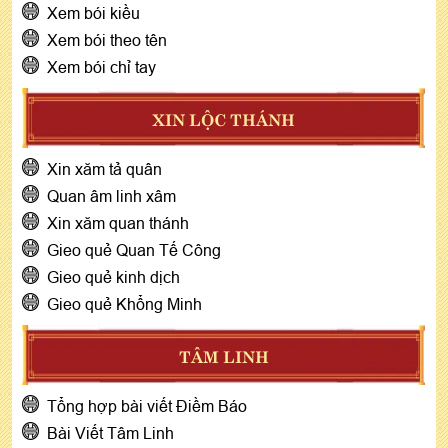
Xem bói kiều
Xem bói theo tên
Xem bói chỉ tay
XIN LỘC THÁNH
Xin xăm tả quân
Quan âm linh xâm
Xin xăm quan thánh
Gieo quẻ Quan Tế Công
Gieo quẻ kinh dịch
Gieo quẻ Khổng Minh
TÂM LINH
Tổng hợp bài viết Điềm Báo
Bài Viết Tâm Linh