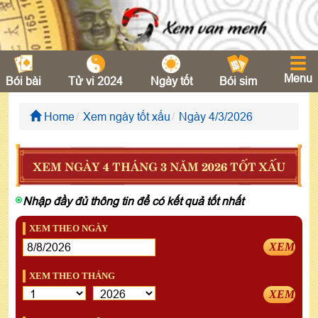
Menu
Bói bài
Tử vi 2024
Ngày tốt
Bói sim
Home
Xem ngày tốt xấu
Ngày 4/3/2026
XEM NGÀY 4 THÁNG 3 NĂM 2026 TỐT XẤU
Nhập đầy đủ thông tin để có kết quả tốt nhất
XEM THEO NGÀY
XEM
XEM THEO THÁNG
XEM