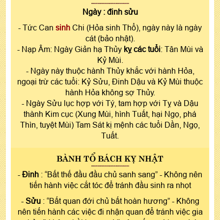
Ngày :
đinh sửu
- Tức Can
sinh
Chi (Hỏa sinh Thổ), ngày này là ngày
cát (bảo nhật).
- Nạp Âm: Ngày Giản hạ Thủy
kỵ các tuổi
: Tân Mùi và
Kỷ Mùi.
- Ngày này thuộc hành Thủy khắc với hành Hỏa,
ngoại trừ các tuổi: Kỷ Sửu, Đinh Dậu và Kỷ Mùi thuộc
hành Hỏa không sợ Thủy.
- Ngày Sửu lục hợp với Tý, tam hợp với Tỵ và Dậu
thành Kim cục (Xung Mùi, hình Tuất, hại Ngọ, phá
Thìn, tuyệt Mùi) Tam Sát kị mệnh các tuổi Dần, Ngọ,
Tuất.
BÀNH TỔ BÁCH KỴ NHẬT
-
Đinh
: “Bất thế đầu đầu chủ sanh sang” - Không nên
tiến hành việc cắt tóc để tránh đầu sinh ra nhọt
-
Sửu
: “Bất quan đới chủ bất hoàn hương” - Không
nên tiến hành các việc đi nhận quan để tránh việc gia