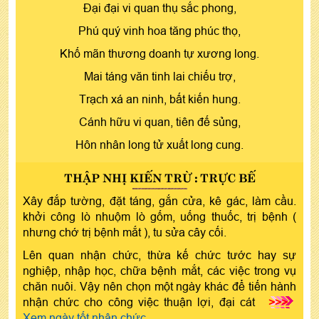
Đại đại vi quan thụ sắc phong,
Phú quý vinh hoa tăng phúc thọ,
Khố mãn thương doanh tự xương long.
Mai táng văn tinh lai chiếu trợ,
Trạch xá an ninh, bất kiến hung.
Cánh hữu vi quan, tiên đế sủng,
Hôn nhân long tử xuất long cung.
THẬP NHỊ KIẾN TRỪ : TRỰC BẾ
Xây đắp tường, đặt táng, gắn cửa, kê gác, làm cầu.
khởi công lò nhuộm lò gốm, uống thuốc, trị bệnh (
nhưng chớ trị bệnh mắt ), tu sửa cây cối.
Lên quan nhận chức, thừa kế chức tước hay sự
nghiệp, nhập học, chữa bệnh mắt, các việc trong vụ
chăn nuôi. Vậy nên chọn một ngày khác để tiến hành
nhận chức cho công việc thuận lợi, đại cát
>>>
Xem ngày tốt nhận chức