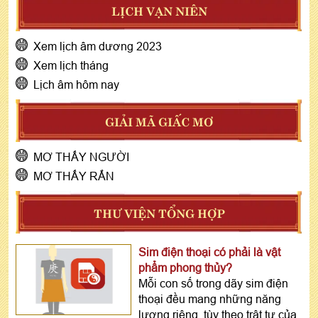
LỊCH VẠN NIÊN
Xem lịch âm dương 2023
Xem lịch tháng
Lịch âm hôm nay
GIẢI MÃ GIẤC MƠ
MƠ THẤY NGƯỜI
MƠ THẤY RẮN
THƯ VIỆN TỔNG HỢP
Sim điện thoại có phải là vật
phẩm phong thủy?
Mỗi con số trong dãy sim điện
thoại đều mang những năng
lượng riêng, tùy theo trật tự của