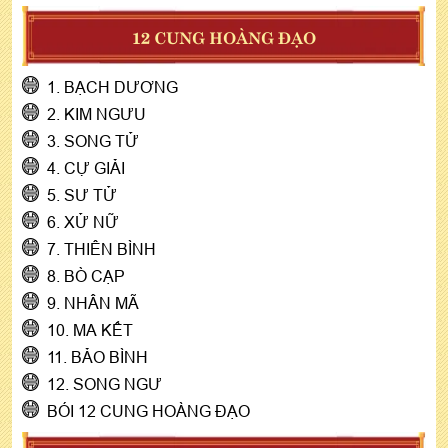
12 CUNG HOÀNG ĐẠO
1. BẠCH DƯƠNG
2. KIM NGƯU
3. SONG TỬ
4. CỰ GIẢI
5. SƯ TỬ
6. XỬ NỮ
7. THIÊN BÌNH
8. BÒ CẠP
9. NHÂN MÃ
10. MA KẾT
11. BẢO BÌNH
12. SONG NGƯ
BÓI 12 CUNG HOÀNG ĐẠO