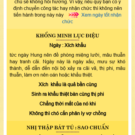
chủ sẽ không hồi hương. Vì vậy, nếu quý bạn có ý
định chuyển công tác hay nhận chức thì không nên
tiến hành trong này này
>>>
Xem ngày tốt nhận
chức
KHỔNG MINH LỤC ĐIỆU
Ngày :
Xích khẩu
tức ngày Hung nên đề phòng miệng lưỡi, mâu thuẫn
hay tranh cãi. Ngày này là ngày xấu, mưu sự khó
thành, dễ dẫn đến nội bộ xảy ra cãi vã, thị phi, mâu
thuẫn, làm ơn nên oán hoặc khẩu thiệt.
Xích khẩu là quả bần cùng
Sinh ra khẩu thiệt bàn cùng thị phi
Chẳng thời mất của nó khi
Không thì chó cắn phân ly vợ chồng
NHỊ THẬP BÁT TÚ : SAO CHUẨN