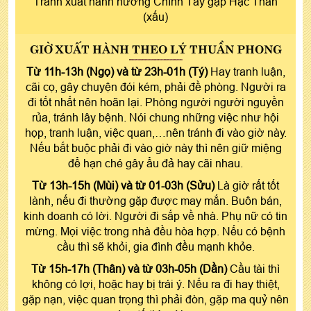
Tránh xuất hành hướng Chính Tây gặp Hạc Thần
(xấu)
GIỜ XUẤT HÀNH THEO LÝ THUẦN PHONG
Từ 11h-13h (Ngọ) và từ 23h-01h (Tý)
Hay tranh luận,
cãi cọ, gây chuyện đói kém, phải đề phòng. Người ra
đi tốt nhất nên hoãn lại. Phòng người người nguyền
rủa, tránh lây bệnh. Nói chung những việc như hội
họp, tranh luận, việc quan,…nên tránh đi vào giờ này.
Nếu bắt buộc phải đi vào giờ này thì nên giữ miệng
để hạn ché gây ẩu đả hay cãi nhau.
Từ 13h-15h (Mùi) và từ 01-03h (Sửu)
Là giờ rất tốt
lành, nếu đi thường gặp được may mắn. Buôn bán,
kinh doanh có lời. Người đi sắp về nhà. Phụ nữ có tin
mừng. Mọi việc trong nhà đều hòa hợp. Nếu có bệnh
cầu thì sẽ khỏi, gia đình đều mạnh khỏe.
Từ 15h-17h (Thân) và từ 03h-05h (Dần)
Cầu tài thì
không có lợi, hoặc hay bị trái ý. Nếu ra đi hay thiệt,
gặp nạn, việc quan trọng thì phải đòn, gặp ma quỷ nên