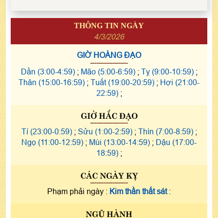
THÔNG TIN NGÀY
4/3/2026
GIỜ HOÀNG ĐẠO
Dần (3:00-4:59)
;
Mão (5:00-6:59)
;
Tỵ (9:00-10:59)
;
Thân (15:00-16:59)
;
Tuất (19:00-20:59)
;
Hợi (21:00-
22:59)
;
GIỜ HẮC ĐẠO
Tí (23:00-0:59)
;
Sửu (1:00-2:59)
;
Thìn (7:00-8:59)
;
Ngọ (11:00-12:59)
;
Mùi (13:00-14:59)
;
Dậu (17:00-
18:59)
;
CÁC NGÀY KỴ
Phạm phải ngày :
Kim thần thất sát
:
NGŨ HÀNH