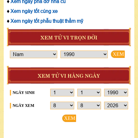
♦
Xem ngày phá dỡ nhà cũ
♦
Xem ngày tốt cúng xe
♦
Xem ngày tốt phẫu thuật thẩm mỹ
XEM TỬ VI TRỌN ĐỜI
XEM
XEM TỬ VI HÀNG NGÀY
NGÀY SINH
NGÀY XEM
XEM