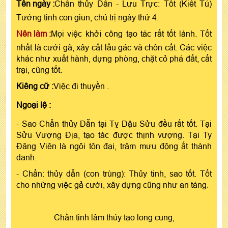
Tên ngày :
Chẩn thủy Dẫn - Lưu Trực: Tốt (Kiết Tú)
Tướng tinh con giun, chủ trị ngày thứ 4.
Nên làm :
Mọi việc khởi công tạo tác rất tốt lành. Tốt
nhất là cưới gã, xây cất lầu gác và chôn cất. Các việc
khác như xuất hành, dựng phòng, chặt cỏ phá đất, cất
trại, cũng tốt.
Kiêng cữ :
Việc đi thuyền .
Ngoại lệ :
- Sao Chẩn thủy Dẫn tại Tỵ Dậu Sửu đều rất tốt. Tại
Sửu Vượng Địa, tạo tác được thịnh vượng. Tại Ty
Đăng Viên là ngôi tôn đại, trăm mưu động ắt thành
danh.
- Chẩn: thủy dẫn (con trùng): Thủy tinh, sao tốt. Tốt
cho những việc gả cưới, xây dựng cũng như an táng.
Chẩn tinh lâm thủy tạo long cung,