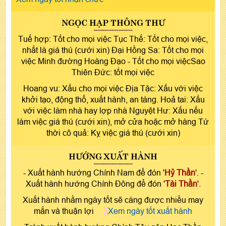
NGỌC HẠP THÔNG THƯ
Tuế hợp: Tốt cho mọi việc Tục Thế: Tốt cho mọi việc,
nhất là giá thú (cưới xin) Đại Hồng Sa: Tốt cho mọi
việc Minh đường Hoàng Đạo - Tốt cho mọi việcSao
Thiên Đức: tốt mọi việc
Hoang vu: Xấu cho mọi việc Địa Tặc: Xấu với việc
khởi tạo, động thổ, xuất hành, an táng. Hoả tai: Xấu
với việc làm nhà hay lợp nhà Nguyệt Hư: Xấu nếu
làm việc giá thú (cưới xin), mở cửa hoặc mở hàng Tứ
thời cô quả: Kỵ việc giá thú (cưới xin)
HƯỚNG XUẤT HÀNH
- Xuất hành hướng Chính Nam để đón '
Hỷ Thần
'. -
Xuất hành hướng Chính Đông để đón '
Tài Thần
'.
Xuất hành nhằm ngày tốt sẽ càng được nhiều may
mắn và thuận lợi
Xem ngày tốt xuất hành