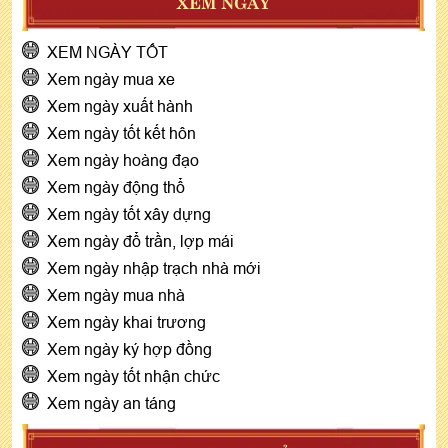
XEM NGÀY
XEM NGÀY TỐT
Xem ngày mua xe
Xem ngày xuất hành
Xem ngày tốt kết hôn
Xem ngày hoàng đạo
Xem ngày động thổ
Xem ngày tốt xây dựng
Xem ngày đổ trần, lợp mái
Xem ngày nhập trạch nhà mới
Xem ngày mua nhà
Xem ngày khai trương
Xem ngày ký hợp đồng
Xem ngày tốt nhận chức
Xem ngày an táng