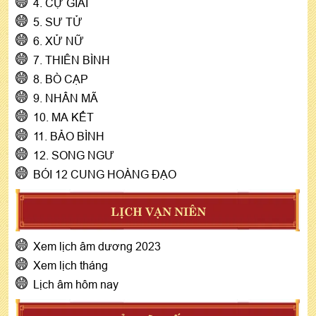
4. CỰ GIẢI
5. SƯ TỬ
6. XỬ NỮ
7. THIÊN BÌNH
8. BÒ CẠP
9. NHÂN MÃ
10. MA KẾT
11. BẢO BÌNH
12. SONG NGƯ
BÓI 12 CUNG HOÀNG ĐẠO
LỊCH VẠN NIÊN
Xem lịch âm dương 2023
Xem lịch tháng
Lịch âm hôm nay