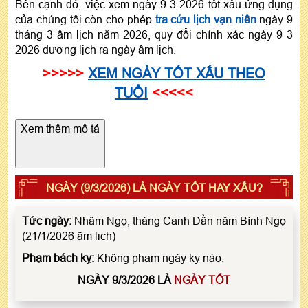
Bên cạnh đó, việc xem ngày 9 3 2026 tốt xấu ứng dụng
của chúng tôi còn cho phép
tra cứu lịch vạn niên
ngày 9
tháng 3 âm lịch năm 2026, quy đổi chính xác ngày 9 3
2026 dương lịch ra ngày âm lịch.
>>>>>
XEM NGÀY TỐT XẤU THEO
TUỔI
<<<<<
Xem thêm mô tả
NGÀY (9/3/2026) LÀ NGÀY TỐT HAY XẤU?
Tức ngày:
Nhâm Ngọ, tháng Canh Dần năm Bính Ngọ
(21/1/2026 âm lịch)
Phạm bách kỵ:
Không phạm ngày kỵ nào.
NGÀY 9/3/2026 LÀ
NGÀY TỐT