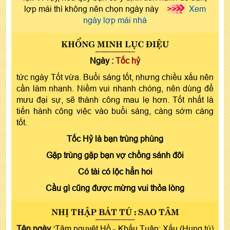
lợp mái thì không nên chọn ngày này
>>>
Xem
ngày lợp mái nhà
KHỔNG MINH LỤC ĐIỆU
Ngày :
Tốc hỷ
tức ngày Tốt vừa. Buổi sáng tốt, nhưng chiều xấu nên
cần làm nhanh. Niềm vui nhanh chóng, nên dùng để
mưu đại sự, sẽ thành công mau lẹ hơn. Tốt nhất là
tiến hành công việc vào buổi sáng, càng sớm càng
tốt.
Tốc Hỷ là bạn trùng phùng
Gặp trùng gặp bạn vợ chồng sánh đôi
Có tài có lộc hẳn hoi
Cầu gì cũng được mừng vui thỏa lòng
NHỊ THẬP BÁT TÚ : SAO TÂM
Tên ngày :
Tâm nguyệt Hồ - Khấu Tuân: Xấu (Hung tú)