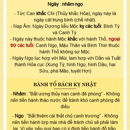
Ngày :
nhâm ngọ
- Tức Can
khắc
Chi (Thủy khắc Hỏa), ngày này là
ngày cát trung bình (chế nhật).
- Nạp Âm: Ngày Dương liễu Mộc
kỵ các tuổi
: Bính Tý
và Canh Tý.
- Ngày này thuộc hành Mộc
khắc
với hành Thổ,
ngoại
trừ các tuổi
: Canh Ngọ, Mậu Thân và Bính Thìn thuộc
hành Thổ không sợ Mộc.
- Ngày Ngọ lục hợp với Mùi, tam hợp với Dần và Tuất
thành Hỏa cục (Xung Tý, hình Ngọ, hình Dậu, hại
Sửu, phá Mão, tuyệt Hợi)
BÀNH TỔ BÁCH KỴ NHẬT
-
Nhâm
: “Bất ương thủy nan canh đê phòng” - Không
nên tiến hành tháo nước để tránh khó canh phòng đê
điều
-
Ngọ
: “Bất thiêm cái thất chủ canh trương” - Không
nên tiến hành lợp mái nhà để tránh chủ sẽ phải làm
lại. Vì vậy, nếu quý bạn có ý định tiến hành đổ trần,