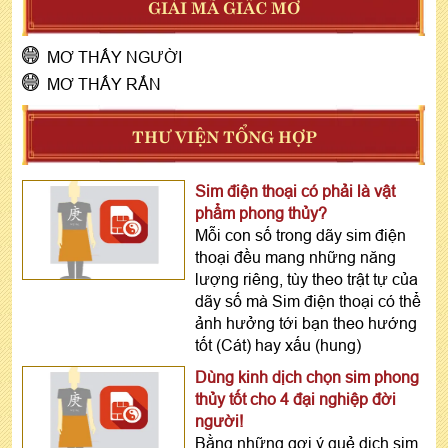
GIẢI MÃ GIẤC MƠ
MƠ THẤY NGƯỜI
MƠ THẤY RẮN
THƯ VIỆN TỔNG HỢP
Sim điện thoại có phải là vật
phẩm phong thủy?
Mỗi con số trong dãy sim điện
thoại đều mang những năng
lượng riêng, tùy theo trật tự của
dãy số mà Sim điện thoại có thể
ảnh hưởng tới bạn theo hướng
tốt (Cát) hay xấu (hung)
Dùng kinh dịch chọn sim phong
thủy tốt cho 4 đại nghiệp đời
người!
Bằng những gợi ý quẻ dịch sim