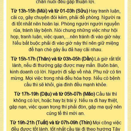
chăn nuôi đều gặp thuận lợi.
Từ 13h-15h (Mùi) và từ 01-03h (Sửu)
Hay tranh luận,
cãi cọ, gây chuyện đói kém, phải đề phòng. Người ra
đi tốt nhất nên hoãn lại. Phòng người người nguyền
rủa, tránh lây bệnh. Nói chung những việc như hội
họp, tranh luận, việc quan,…nên tránh đi vào giờ này.
Nếu bắt buộc phải đi vào giờ này thì nên giữ miệng
để hạn ché gây ẩu đả hay cãi nhau.
Từ 15h-17h (Thân) và từ 03h-05h (Dần)
Là giờ rất tốt
lành, nếu đi thường gặp được may mắn. Buôn bán,
kinh doanh có lời. Người đi sắp về nhà. Phụ nữ có tin
mừng. Mọi việc trong nhà đều hòa hợp. Nếu có bệnh
cầu thì sẽ khỏi, gia đình đều mạnh khỏe.
Từ 17h-19h (Dậu) và từ 05h-07h (Mão)
Cầu tài thì
không có lợi, hoặc hay bị trái ý. Nếu ra đi hay thiệt,
gặp nạn, việc quan trọng thì phải đòn, gặp ma quỷ nên
cúng tế thì mới an.
Từ 19h-21h (Tuất) và từ 07h-09h (Thìn)
Mọi công việc
đều được tốt lành, tốt nhất cầu tài đi theo hướng Tây