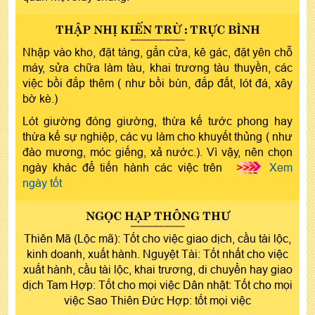
THẬP NHỊ KIẾN TRỪ : TRỰC BÌNH
Nhập vào kho, đặt táng, gắn cửa, kê gác, đặt yên chỗ
máy, sửa chữa làm tàu, khai trương tàu thuyền, các
việc bồi đắp thêm ( như bồi bùn, đắp đất, lót đá, xây
bờ kè.)
Lót giường đóng giường, thừa kế tước phong hay
thừa kế sự nghiệp, các vụ làm cho khuyết thủng ( như
đào mương, móc giếng, xả nước.). Vì vậy, nên chọn
ngày khác để tiến hành các việc trên
>>>
Xem
ngày tốt
NGỌC HẠP THÔNG THƯ
Thiên Mã (Lộc mã): Tốt cho việc giao dịch, cầu tài lộc,
kinh doanh, xuất hành. Nguyệt Tài: Tốt nhất cho việc
xuất hành, cầu tài lộc, khai trương, di chuyển hay giao
dịch Tam Hợp: Tốt cho mọi việc Dân nhật: Tốt cho mọi
việc Sao Thiên Đức Hợp: tốt mọi việc