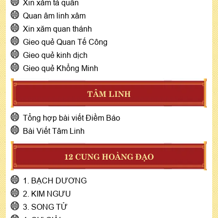
Xin xăm tả quân
Quan âm linh xâm
Xin xăm quan thánh
Gieo quẻ Quan Tế Công
Gieo quẻ kinh dịch
Gieo quẻ Khổng Minh
TÂM LINH
Tổng hợp bài viết Điềm Báo
Bài Viết Tâm Linh
12 CUNG HOÀNG ĐẠO
1. BẠCH DƯƠNG
2. KIM NGƯU
3. SONG TỬ