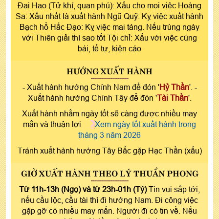
Đại Hao (Tử khí, quan phú): Xấu cho mọi việc Hoàng
Sa: Xấu nhất là xuất hành Ngũ Quỹ: Kỵ việc xuất hành
Bạch hổ Hắc Đạo: Kỵ việc mai táng. Nếu trùng ngày
với Thiên giải thì sao tốt Tội chỉ: Xấu với việc cúng
bái, tế tự, kiện cáo
HƯỚNG XUẤT HÀNH
- Xuất hành hướng Chính Nam để đón '
Hỷ Thần
'. -
Xuất hành hướng Chính Tây để đón '
Tài Thần
'.
Xuất hành nhằm ngày tốt sẽ càng được nhiều may
mắn và thuận lợi
Xem ngày tốt xuất hành trong
tháng 3 năm 2026
Tránh xuất hành hướng Tây Bắc gặp Hạc Thần (xấu)
GIỜ XUẤT HÀNH THEO LÝ THUẦN PHONG
Từ 11h-13h (Ngọ) và từ 23h-01h (Tý)
Tin vui sắp tới,
nếu cầu lộc, cầu tài thì đi hướng Nam. Đi công việc
gặp gỡ có nhiều may mắn. Người đi có tin về. Nếu