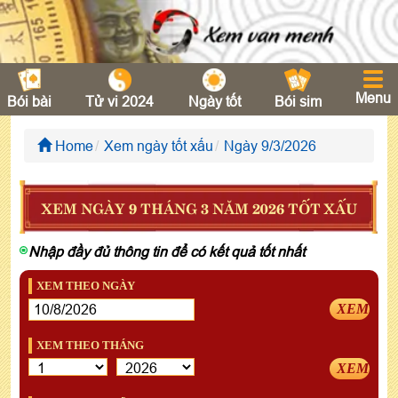
Menu
Bói bài
Tử vi 2024
Ngày tốt
Bói sim
Home
Xem ngày tốt xấu
Ngày 9/3/2026
XEM NGÀY 9 THÁNG 3 NĂM 2026 TỐT XẤU
Nhập đầy đủ thông tin để có kết quả tốt nhất
XEM THEO NGÀY
XEM
XEM THEO THÁNG
XEM