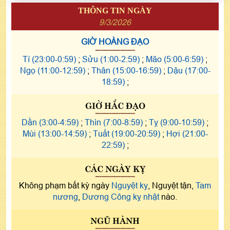
THÔNG TIN NGÀY
9/3/2026
GIỜ HOÀNG ĐẠO
Tí (23:00-0:59)
;
Sửu (1:00-2:59)
;
Mão (5:00-6:59)
;
Ngọ (11:00-12:59)
;
Thân (15:00-16:59)
;
Dậu (17:00-
18:59)
;
GIỜ HẮC ĐẠO
Dần (3:00-4:59)
;
Thìn (7:00-8:59)
;
Tỵ (9:00-10:59)
;
Mùi (13:00-14:59)
;
Tuất (19:00-20:59)
;
Hợi (21:00-
22:59)
;
CÁC NGÀY KỴ
Không phạm bất kỳ ngày
Nguyệt kỵ
, Nguyệt tận,
Tam
nương
,
Dương Công kỵ nhật
nào.
NGŨ HÀNH