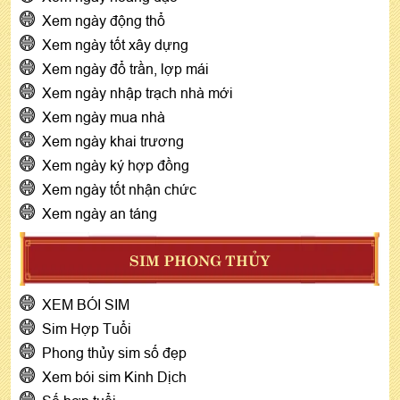
Xem ngày động thổ
Xem ngày tốt xây dựng
Xem ngày đổ trần, lợp mái
Xem ngày nhập trạch nhà mới
Xem ngày mua nhà
Xem ngày khai trương
Xem ngày ký hợp đồng
Xem ngày tốt nhận chức
Xem ngày an táng
SIM PHONG THỦY
XEM BÓI SIM
Sim Hợp Tuổi
Phong thủy sim số đẹp
Xem bói sim Kinh Dịch