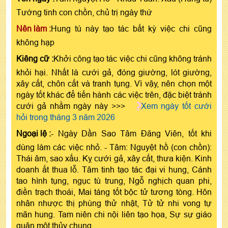
Tướng tinh con chồn, chủ trị ngày thứ
Nên làm :
Hung tú này tạo tác bất kỳ việc chi cũng
không hạp
Kiêng cữ :
Khởi công tạo tác việc chi cũng không tránh
khỏi hại. Nhất là cưới gả, đóng giường, lót giường,
xây cất, chôn cất và tranh tụng. Vì vậy, nên chọn một
ngày tốt khác để tiến hành các việc trên, đặc biệt tránh
cưới gả nhằm ngày này >>>
Xem ngày tốt cưới
hỏi trong tháng 3 năm 2026
Ngoại lệ :
- Ngày Dần Sao Tâm Đăng Viên, tốt khi
dùng làm các việc nhỏ. - Tâm: Nguyệt hồ (con chồn):
Thái âm, sao xấu. Kỵ cưới gả, xây cất, thưa kiện. Kinh
doanh ắt thua lỗ. Tâm tinh tạo tác đại vi hung, Cánh
tao hình tụng, ngục tù trung, Ngỗ nghịch quan phi,
điền trạch thoái, Mai táng tốt bộc tử tương tòng. Hôn
nhân nhược thị phùng thử nhật, Tử tử nhi vong tự
mãn hung. Tam niên chi nội liên tạo họa, Sự sự giáo
quân một thủy chung.