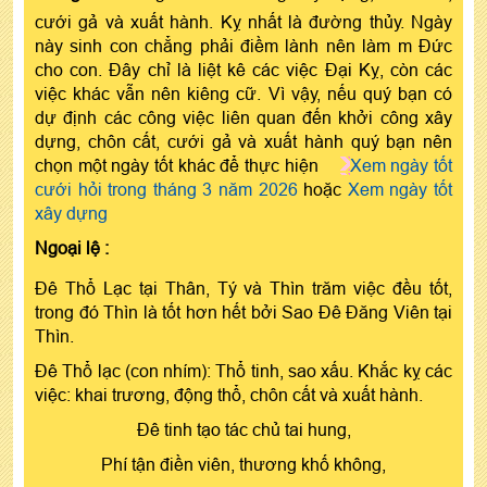
cưới gả và xuất hành. Kỵ nhất là đường thủy. Ngày
này sinh con chẳng phải điềm lành nên làm m Đức
cho con. Đây chỉ là liệt kê các việc Đại Kỵ, còn các
việc khác vẫn nên kiêng cữ. Vì vậy, nếu quý bạn có
dự định các công việc liên quan đến khởi công xây
dựng, chôn cất, cưới gả và xuất hành quý bạn nên
chọn một ngày tốt khác để thực hiện
Xem ngày tốt
cưới hỏi trong tháng 3 năm 2026
hoặc
Xem ngày tốt
xây dựng
Ngoại lệ :
Đê Thổ Lạc tại Thân, Tý và Thìn trăm việc đều tốt,
trong đó Thìn là tốt hơn hết bởi Sao Đê Đăng Viên tại
Thìn.
Đê Thổ lạc (con nhím): Thổ tinh, sao xấu. Khắc kỵ các
việc: khai trương, động thổ, chôn cất và xuất hành.
Đê tinh tạo tác chủ tai hung,
Phí tận điền viên, thương khố không,