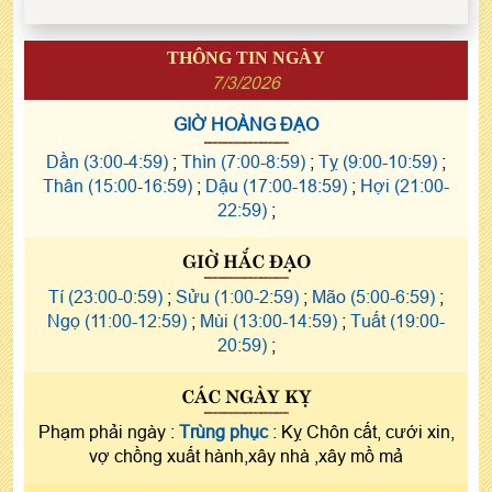
THÔNG TIN NGÀY
7/3/2026
GIỜ HOÀNG ĐẠO
Dần (3:00-4:59)
;
Thìn (7:00-8:59)
;
Tỵ (9:00-10:59)
;
Thân (15:00-16:59)
;
Dậu (17:00-18:59)
;
Hợi (21:00-
22:59)
;
GIỜ HẮC ĐẠO
Tí (23:00-0:59)
;
Sửu (1:00-2:59)
;
Mão (5:00-6:59)
;
Ngọ (11:00-12:59)
;
Mùi (13:00-14:59)
;
Tuất (19:00-
20:59)
;
CÁC NGÀY KỴ
Phạm phải ngày :
Trùng phục
: Kỵ Chôn cất, cưới xin,
vợ chồng xuất hành,xây nhà ,xây mồ mả