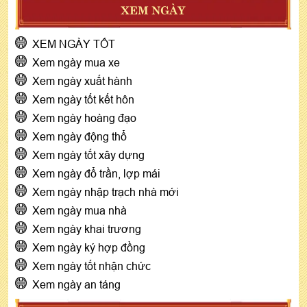
XEM NGÀY
XEM NGÀY TỐT
Xem ngày mua xe
Xem ngày xuất hành
Xem ngày tốt kết hôn
Xem ngày hoàng đạo
Xem ngày động thổ
Xem ngày tốt xây dựng
Xem ngày đổ trần, lợp mái
Xem ngày nhập trạch nhà mới
Xem ngày mua nhà
Xem ngày khai trương
Xem ngày ký hợp đồng
Xem ngày tốt nhận chức
Xem ngày an táng