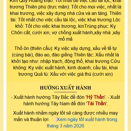
Kim Quỹ Hoàng Đạo: Tốt nhất để việc cầu tài lộc, khai
trương Thiên phú (trực mãn): Tốt cho mọi việc, nhất là
khai trương, việc xây dựng nhà cửa và an táng. Thiên
tài: Tốt nhất cho việc cầu tài lộc, việc khai trương Lộc
khố: Tốt cho việc khai trương, kinTrùng phục: Kỵ
Chôn cất, cưới xin, vợ chồng xuất hành,xây nhà ,xây
mồ mả
Thổ ôn (thiên cẩu): Kỵ việc xây dựng, xấu về tế tự
(cúng bái), đào ao, đào giếng Thiên tặc: Xấu nhất là
khởi tạo như: nhập trạch, động thổ, khai trương Cửu
không: Kỵ việc xuất hành, kinh doanh, cầu tài, khai
trương Quả tú: Xấu với việc giá thú (cưới xin)
HƯỚNG XUẤT HÀNH
- Xuất hành hướng Tây Bắc để đón '
Hỷ Thần
'. - Xuất
hành hướng Tây Nam để đón '
Tài Thần
'.
Xuất hành nhằm ngày tốt sẽ càng được nhiều may
mắn và thuận lợi
Xem ngày tốt xuất hành trong
tháng 3 năm 2026