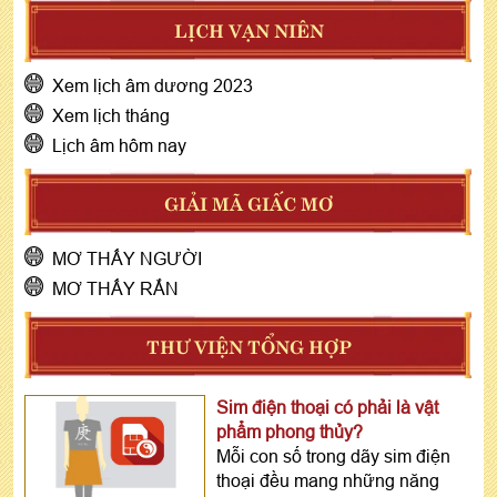
LỊCH VẠN NIÊN
Xem lịch âm dương 2023
Xem lịch tháng
Lịch âm hôm nay
GIẢI MÃ GIẤC MƠ
MƠ THẤY NGƯỜI
MƠ THẤY RẮN
THƯ VIỆN TỔNG HỢP
Sim điện thoại có phải là vật
phẩm phong thủy?
Mỗi con số trong dãy sim điện
thoại đều mang những năng