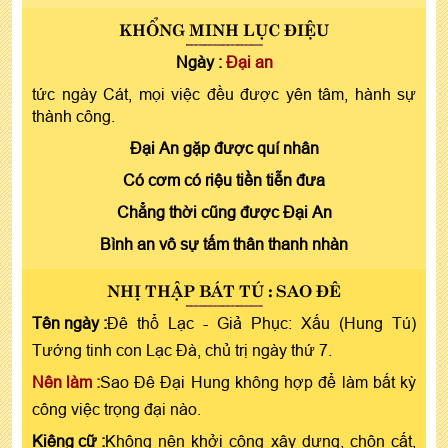
KHỔNG MINH LỤC ĐIỆU
Ngày :
Đại an
tức ngày Cát, mọi việc đều được yên tâm, hành sự
thành công.
Đại An gặp được quí nhân
Có cơm có riệu tiền tiễn đưa
Chẳng thời cũng được Đại An
Bình an vô sự tấm thân thanh nhàn
NHỊ THẬP BÁT TÚ : SAO ĐÊ
Tên ngày :
Đê thổ Lạc - Giả Phục: Xấu (Hung Tú)
Tướng tinh con Lạc Đà, chủ trị ngày thứ 7.
Nên làm :
Sao Đê Đại Hung không hợp để làm bất kỳ
công việc trọng đại nào.
Kiêng cữ :
Không nên khởi công xây dựng, chôn cất,