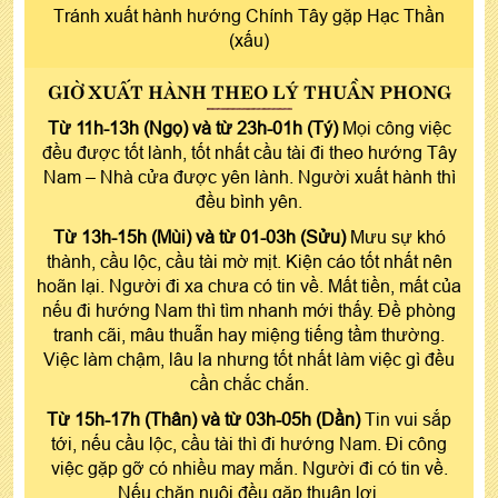
Tránh xuất hành hướng Chính Tây gặp Hạc Thần
(xấu)
GIỜ XUẤT HÀNH THEO LÝ THUẦN PHONG
Từ 11h-13h (Ngọ) và từ 23h-01h (Tý)
Mọi công việc
đều được tốt lành, tốt nhất cầu tài đi theo hướng Tây
Nam – Nhà cửa được yên lành. Người xuất hành thì
đều bình yên.
Từ 13h-15h (Mùi) và từ 01-03h (Sửu)
Mưu sự khó
thành, cầu lộc, cầu tài mờ mịt. Kiện cáo tốt nhất nên
hoãn lại. Người đi xa chưa có tin về. Mất tiền, mất của
nếu đi hướng Nam thì tìm nhanh mới thấy. Đề phòng
tranh cãi, mâu thuẫn hay miệng tiếng tầm thường.
Việc làm chậm, lâu la nhưng tốt nhất làm việc gì đều
cần chắc chắn.
Từ 15h-17h (Thân) và từ 03h-05h (Dần)
Tin vui sắp
tới, nếu cầu lộc, cầu tài thì đi hướng Nam. Đi công
việc gặp gỡ có nhiều may mắn. Người đi có tin về.
Nếu chăn nuôi đều gặp thuận lợi.