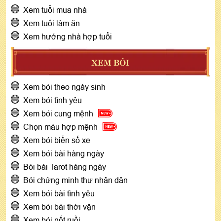
Xem tuổi mua nhà
Xem tuổi làm ăn
Xem hướng nhà hợp tuổi
XEM BÓI
Xem bói theo ngày sinh
Xem bói tình yêu
Xem bói cung mệnh
Chọn màu hợp mệnh
Xem bói biển số xe
Xem bói bài hàng ngày
Bói bài Tarot hàng ngày
Bói chứng minh thư nhân dân
Xem bói bài tình yêu
Xem bói bài thời vận
Xem bói nốt ruồi