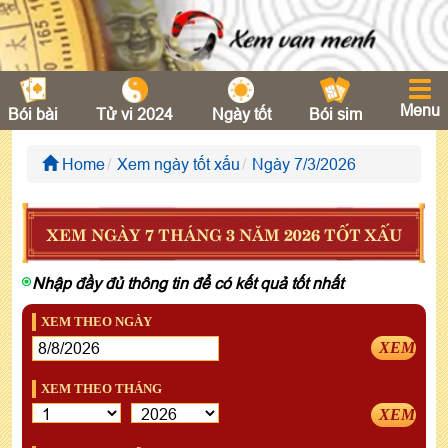
Menu
Bói bài
Tử vi 2024
Ngày tốt
Bói sim
Home
Xem ngày tốt xấu
Ngày 7/3/2026
XEM NGÀY 7 THÁNG 3 NĂM 2026 TỐT XẤU
Nhập đầy đủ thông tin để có kết quả tốt nhất
XEM THEO NGÀY
XEM
XEM THEO THÁNG
XEM