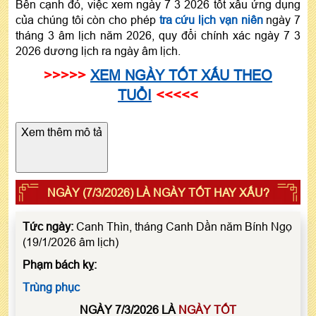
Bên cạnh đó, việc xem ngày 7 3 2026 tốt xấu ứng dụng
của chúng tôi còn cho phép
tra cứu lịch vạn niên
ngày 7
tháng 3 âm lịch năm 2026, quy đổi chính xác ngày 7 3
2026 dương lịch ra ngày âm lịch.
>>>>>
XEM NGÀY TỐT XẤU THEO
TUỔI
<<<<<
Xem thêm mô tả
NGÀY (7/3/2026) LÀ NGÀY TỐT HAY XẤU?
Tức ngày:
Canh Thìn, tháng Canh Dần năm Bính Ngọ
(19/1/2026 âm lịch)
Phạm bách kỵ:
Trùng phục
NGÀY 7/3/2026 LÀ
NGÀY TỐT