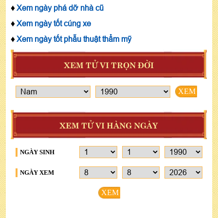
♦
Xem ngày phá dỡ nhà cũ
♦
Xem ngày tốt cúng xe
♦
Xem ngày tốt phẫu thuật thẩm mỹ
XEM TỬ VI TRỌN ĐỜI
XEM
XEM TỬ VI HÀNG NGÀY
NGÀY SINH
NGÀY XEM
XEM