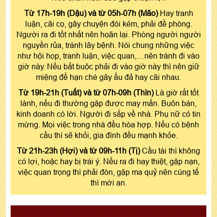
Từ 17h-19h (Dậu) và từ 05h-07h (Mão)
Hay tranh
luận, cãi cọ, gây chuyện đói kém, phải đề phòng.
Người ra đi tốt nhất nên hoãn lại. Phòng người người
nguyền rủa, tránh lây bệnh. Nói chung những việc
như hội họp, tranh luận, việc quan,…nên tránh đi vào
giờ này. Nếu bắt buộc phải đi vào giờ này thì nên giữ
miệng để hạn ché gây ẩu đả hay cãi nhau.
Từ 19h-21h (Tuất) và từ 07h-09h (Thìn)
Là giờ rất tốt
lành, nếu đi thường gặp được may mắn. Buôn bán,
kinh doanh có lời. Người đi sắp về nhà. Phụ nữ có tin
mừng. Mọi việc trong nhà đều hòa hợp. Nếu có bệnh
cầu thì sẽ khỏi, gia đình đều mạnh khỏe.
Từ 21h-23h (Hợi) và từ 09h-11h (Tị)
Cầu tài thì không
có lợi, hoặc hay bị trái ý. Nếu ra đi hay thiệt, gặp nạn,
việc quan trọng thì phải đòn, gặp ma quỷ nên cúng tế
thì mới an.