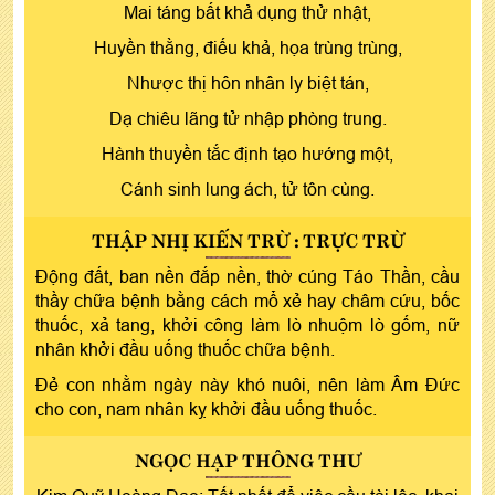
Mai táng bất khả dụng thử nhật,
Huyền thằng, điếu khả, họa trùng trùng,
Nhược thị hôn nhân ly biệt tán,
Dạ chiêu lãng tử nhập phòng trung.
Hành thuyền tắc định tạo hướng một,
Cánh sinh lung ách, tử tôn cùng.
THẬP NHỊ KIẾN TRỪ : TRỰC TRỪ
Động đất, ban nền đắp nền, thờ cúng Táo Thần, cầu
thầy chữa bệnh bằng cách mổ xẻ hay châm cứu, bốc
thuốc, xả tang, khởi công làm lò nhuộm lò gốm, nữ
nhân khởi đầu uống thuốc chữa bệnh.
Đẻ con nhằm ngày này khó nuôi, nên làm Âm Đức
cho con, nam nhân kỵ khởi đầu uống thuốc.
NGỌC HẠP THÔNG THƯ