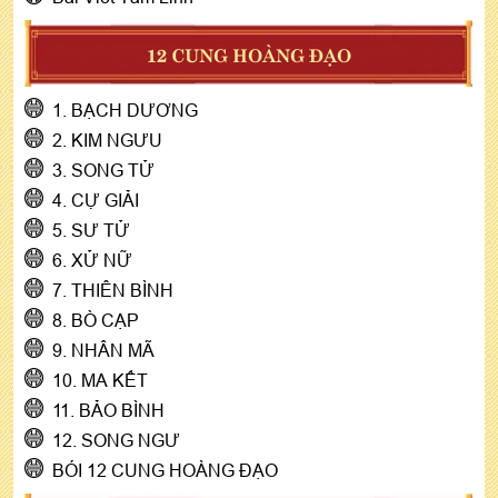
12 CUNG HOÀNG ĐẠO
1. BẠCH DƯƠNG
2. KIM NGƯU
3. SONG TỬ
4. CỰ GIẢI
5. SƯ TỬ
6. XỬ NỮ
7. THIÊN BÌNH
8. BÒ CẠP
9. NHÂN MÃ
10. MA KẾT
11. BẢO BÌNH
12. SONG NGƯ
BÓI 12 CUNG HOÀNG ĐẠO