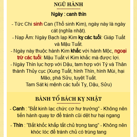
NGŨ HÀNH
Ngày :
canh thìn
- Tức Chi
sinh
Can (Thổ sinh Kim), ngày này là ngày
cát (nghĩa nhật).
- Nạp Âm: Ngày Bạch lạp Kim
kỵ các tuổi
: Giáp Tuất
và Mậu Tuất.
- Ngày này thuộc hành Kim
khắc
với hành Mộc,
ngoại
trừ các tuổi
: Mậu Tuất vì Kim khắc mà được lợi.
- Ngày Thìn lục hợp với Dậu, tam hợp với Tý và Thân
thành Thủy cục (Xung Tuất, hình Thìn, hình Mùi, hại
Mão, phá Sửu, tuyệt Tuất.
Tam Sát kị mệnh các tuổi Tỵ, Dậu, Sửu)
BÀNH TỔ BÁCH KỴ NHẬT
-
Canh
: “Bất kinh lạc chức cơ hư trướng” - Không nên
tiến hành quay tơ để tránh cũi dệt hư hại ngang
-
Thìn
: “Bất khốc khấp tất chủ trọng tang” - Không nên
khóc lóc để tránh chủ có trùng tang