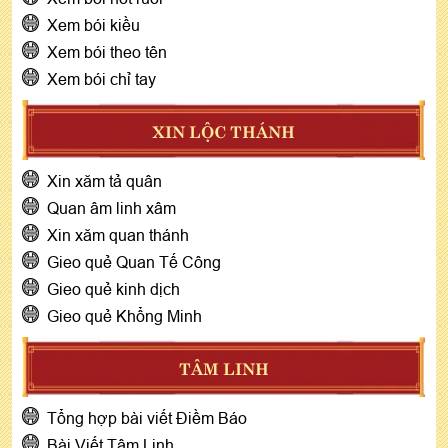
Xem bói kiều
Xem bói theo tên
Xem bói chỉ tay
XIN LỘC THÁNH
Xin xăm tả quân
Quan âm linh xâm
Xin xăm quan thánh
Gieo quẻ Quan Tế Công
Gieo quẻ kinh dịch
Gieo quẻ Khổng Minh
TÂM LINH
Tổng hợp bài viết Điềm Báo
Bài Viết Tâm Linh