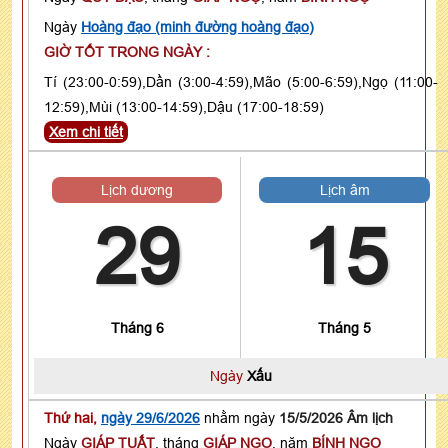
Ngày
Hoàng đạo (minh đường hoàng đạo)
GIỜ TỐT TRONG NGÀY :
Tí (23:00-0:59),Dần (3:00-4:59),Mão (5:00-6:59),Ngọ (11:00-
12:59),Mùi (13:00-14:59),Dậu (17:00-18:59)
Xem chi tiết
Lịch dương
Lịch âm
29
15
Tháng 6
Tháng 5
Ngày
Xấu
Thứ hai,
ngày 29/6/2026
nhằm ngày
15/5/2026 Âm lịch
Ngày
GIÁP TUẤT
, tháng
GIÁP NGỌ
, năm
BÍNH NGỌ