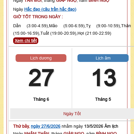
Ngày
TÂN MÙI
, tháng
GIÁP NGỌ
, năm
BÍNH NGỌ
Ngày
Hắc đạo (câu trần hắc đạo)
GIỜ TỐT TRONG NGÀY :
Dần (3:00-4:59),Mão (5:00-6:59),Tỵ (9:00-10:59),Thân
(15:00-16:59),Tuất (19:00-20:59),Hợi (21:00-22:59)
Xem chi tiết
Lịch dương
Lịch âm
27
13
Tháng 6
Tháng 5
Ngày Tốt
Thứ bảy,
ngày 27/6/2026
nhằm ngày
13/5/2026 Âm lịch
Ngày
NHÂM THÂN
, tháng
GIÁP NGỌ
, năm
BÍNH NGỌ