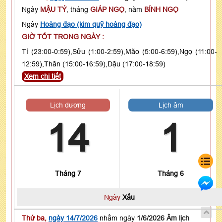
Ngày
MẬU TÝ
, tháng
GIÁP NGỌ
, năm
BÍNH NGỌ
Ngày
Hoàng đạo (kim quỹ hoàng đạo)
GIỜ TỐT TRONG NGÀY :
Tí (23:00-0:59),Sửu (1:00-2:59),Mão (5:00-6:59),Ngọ (11:00-
12:59),Thân (15:00-16:59),Dậu (17:00-18:59)
Xem chi tiết
Lịch dương
Lịch âm
14
1
Tháng 7
Tháng 6
Ngày
Xấu
Thứ ba,
ngày 14/7/2026
nhằm ngày
1/6/2026 Âm lịch