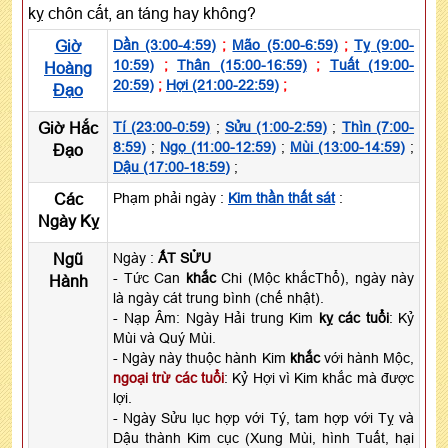
kỵ chôn cất, an táng hay không?
Giờ
Dần (3:00-4:59)
;
Mão (5:00-6:59)
;
Tỵ (9:00-
10:59)
;
Thân (15:00-16:59)
;
Tuất (19:00-
Hoàng
20:59)
;
Hợi (21:00-22:59)
;
Đạo
Giờ Hắc
Tí (23:00-0:59)
;
Sửu (1:00-2:59)
;
Thìn (7:00-
8:59)
;
Ngọ (11:00-12:59)
;
Mùi (13:00-14:59)
;
Đạo
Dậu (17:00-18:59)
;
Các
Phạm phải ngày :
Kim thần thất sát
:
Ngày Kỵ
Ngũ
Ngày :
ẤT SỬU
- Tức Can
khắc
Chi (Mộc khắcThổ), ngày này
Hành
là ngày cát trung bình (chế nhật).
- Nạp Âm: Ngày Hải trung Kim
kỵ các tuổi
: Kỷ
Mùi và Quý Mùi.
- Ngày này thuộc hành Kim
khắc
với hành Mộc,
ngoại trừ các tuổi
: Kỷ Hợi vì Kim khắc mà được
lợi.
- Ngày Sửu lục hợp với Tý, tam hợp với Tỵ và
Dậu thành Kim cục (Xung Mùi, hình Tuất, hại