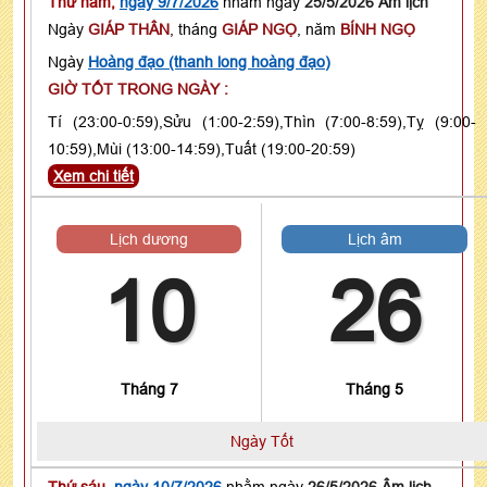
Thứ năm,
ngày 9/7/2026
nhằm ngày
25/5/2026 Âm lịch
Ngày
GIÁP THÂN
, tháng
GIÁP NGỌ
, năm
BÍNH NGỌ
Ngày
Hoàng đạo (thanh long hoàng đạo)
GIỜ TỐT TRONG NGÀY :
Tí (23:00-0:59),Sửu (1:00-2:59),Thìn (7:00-8:59),Tỵ (9:00-
10:59),Mùi (13:00-14:59),Tuất (19:00-20:59)
Xem chi tiết
Lịch dương
Lịch âm
10
26
Tháng 7
Tháng 5
Ngày Tốt
Thứ sáu,
ngày 10/7/2026
nhằm ngày
26/5/2026 Âm lịch