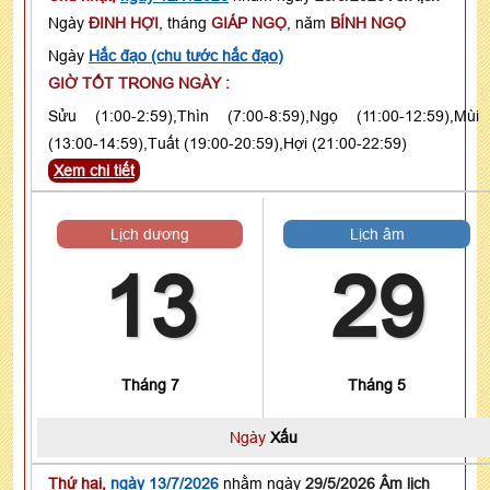
Ngày
ĐINH HỢI
, tháng
GIÁP NGỌ
, năm
BÍNH NGỌ
Ngày
Hắc đạo (chu tước hắc đạo)
GIỜ TỐT TRONG NGÀY :
Sửu (1:00-2:59),Thìn (7:00-8:59),Ngọ (11:00-12:59),Mùi
(13:00-14:59),Tuất (19:00-20:59),Hợi (21:00-22:59)
Xem chi tiết
Lịch dương
Lịch âm
13
29
Tháng 7
Tháng 5
Ngày
Xấu
Thứ hai,
ngày 13/7/2026
nhằm ngày
29/5/2026 Âm lịch