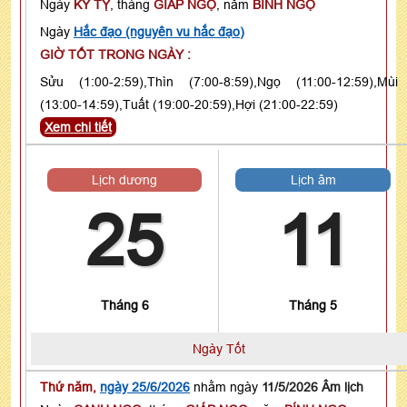
Ngày
KỶ TỴ
, tháng
GIÁP NGỌ
, năm
BÍNH NGỌ
Ngày
Hắc đạo (nguyên vu hắc đạo)
GIỜ TỐT TRONG NGÀY :
Sửu (1:00-2:59),Thìn (7:00-8:59),Ngọ (11:00-12:59),Mùi
(13:00-14:59),Tuất (19:00-20:59),Hợi (21:00-22:59)
Xem chi tiết
Lịch dương
Lịch âm
25
11
Tháng 6
Tháng 5
Ngày Tốt
Thứ năm,
ngày 25/6/2026
nhằm ngày
11/5/2026 Âm lịch