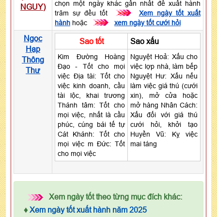
chọn một ngày khác gần nhất để xuất hành
NGUY
)
trăm sự đều tốt
>>>
Xem ngày tốt xuất
hành
hoặc
>>>
xem ngày tốt cưới hỏi
Ngọc
Sao tốt
Sao xấu
Hạp
Kim Đường Hoàng
Nguyệt Hoả: Xấu cho
Thông
Đạo - Tốt cho mọi
việc lợp nhà, làm bếp
Thư
việc Địa tài: Tốt cho
Nguyệt Hư: Xấu nếu
việc kinh doanh, cầu
làm việc giá thú (cưới
tài lộc, khai trương
xin), mở cửa hoặc
Thánh tâm: Tốt cho
mở hàng Nhân Cách:
mọi việc, nhất là cầu
Xấu đối với giá thú
phúc, cúng bái tế tự
cưới hỏi, khởi tạo
Cát Khánh: Tốt cho
Huyền Vũ: Kỵ việc
mọi việc m Đức: Tốt
mai táng
cho mọi việc
Xem ngày tốt theo từng mục đích khác:
♦
Xem ngày tốt xuất hành năm 2025