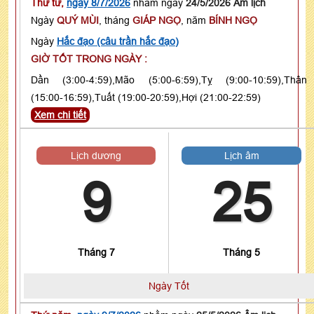
Thứ tư,
ngày 8/7/2026
nhằm ngày
24/5/2026 Âm lịch
Ngày
QUÝ MÙI
, tháng
GIÁP NGỌ
, năm
BÍNH NGỌ
Ngày
Hắc đạo (câu trần hắc đạo)
GIỜ TỐT TRONG NGÀY :
Dần (3:00-4:59),Mão (5:00-6:59),Tỵ (9:00-10:59),Thân
(15:00-16:59),Tuất (19:00-20:59),Hợi (21:00-22:59)
Xem chi tiết
Lịch dương
Lịch âm
9
25
Tháng 7
Tháng 5
Ngày Tốt