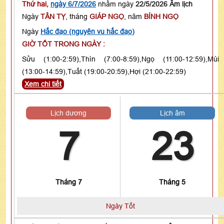
Thứ hai,
ngày 6/7/2026
nhằm ngày
22/5/2026 Âm lịch
Ngày
TÂN TỴ
, tháng
GIÁP NGỌ
, năm
BÍNH NGỌ
Ngày
Hắc đạo (nguyên vu hắc đạo)
GIỜ TỐT TRONG NGÀY :
Sửu (1:00-2:59),Thìn (7:00-8:59),Ngọ (11:00-12:59),Mùi
(13:00-14:59),Tuất (19:00-20:59),Hợi (21:00-22:59)
Xem chi tiết
Lịch dương
Lịch âm
7
23
Tháng 7
Tháng 5
Ngày Tốt