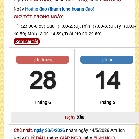
Ngày
Hoàng đạo (thanh long hoàng đạo)
GIỜ TỐT TRONG NGÀY :
Tí (23:00-0:59),Sửu (1:00-2:59),Thìn (7:00-8:59),Tỵ (9:00-
10:59),Mùi (13:00-14:59),Tuất (19:00-20:59)
Xem chi tiết
Lịch dương
Lịch âm
28
14
Tháng 6
Tháng 5
Ngày
Xấu
Chủ nhật,
ngày 28/6/2026
nhằm ngày
14/5/2026 Âm lịch
Ngày
QUÝ DẬU
, tháng
GIÁP NGỌ
, năm
BÍNH NGỌ