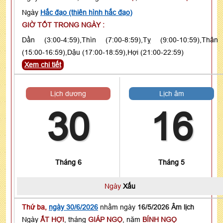
Ngày
Hắc đạo (thiên hình hắc đạo)
GIỜ TỐT TRONG NGÀY :
Dần (3:00-4:59),Thìn (7:00-8:59),Tỵ (9:00-10:59),Thân
(15:00-16:59),Dậu (17:00-18:59),Hợi (21:00-22:59)
Xem chi tiết
Lịch dương
Lịch âm
30
16
Tháng 6
Tháng 5
Ngày
Xấu
Thứ ba,
ngày 30/6/2026
nhằm ngày
16/5/2026 Âm lịch
Ngày
ẤT HỢI
, tháng
GIÁP NGỌ
, năm
BÍNH NGỌ