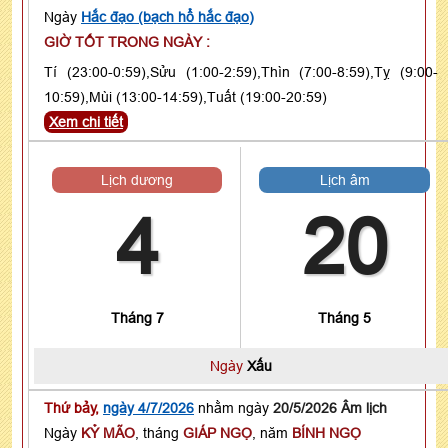
Ngày
Hắc đạo (bạch hổ hắc đạo)
GIỜ TỐT TRONG NGÀY :
Tí (23:00-0:59),Sửu (1:00-2:59),Thìn (7:00-8:59),Tỵ (9:00-
10:59),Mùi (13:00-14:59),Tuất (19:00-20:59)
Xem chi tiết
Lịch dương
Lịch âm
4
20
Tháng 7
Tháng 5
Ngày
Xấu
Thứ bảy,
ngày 4/7/2026
nhằm ngày
20/5/2026 Âm lịch
Ngày
KỶ MÃO
, tháng
GIÁP NGỌ
, năm
BÍNH NGỌ