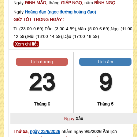
Ngày
ĐINH MÃO
, tháng
GIÁP NGỌ
, năm
BÍNH NGỌ
Ngày
Hoàng đạo (ngọc đường hoàng đạo)
GIỜ TỐT TRONG NGÀY :
Tí (23:00-0:59),Dần (3:00-4:59),Mão (5:00-6:59),Ngọ (11:00-
12:59),Mùi (13:00-14:59),Dậu (17:00-18:59)
Xem chi tiết
Lịch dương
Lịch âm
23
9
Tháng 6
Tháng 5
Ngày
Xấu
Thứ ba,
ngày 23/6/2026
nhằm ngày
9/5/2026 Âm lịch