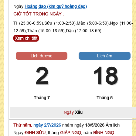
Ngày
Hoàng đạo (kim quỹ hoàng đạo)
GIỜ TỐT TRONG NGÀY :
Tí (23:00-0:59),Sửu (1:00-2:59),Mão (5:00-6:59),Ngọ (11:00-
12:59),Thân (15:00-16:59),Dậu (17:00-18:59)
Xem chi tiết
Lịch dương
Lịch âm
2
18
Tháng 7
Tháng 5
Ngày
Xấu
Thứ năm,
ngày 2/7/2026
nhằm ngày
18/5/2026 Âm lịch
Ngày
ĐINH SỬU
, tháng
GIÁP NGỌ
, năm
BÍNH NGỌ