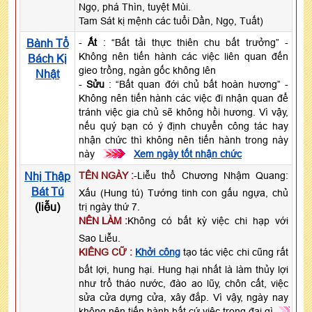
Ngọ, phá Thìn, tuyệt Mùi.
Tam Sát kị mệnh các tuổi Dần, Ngọ, Tuất)
Bành Tổ
-
Ất
: “Bất tải thực thiên chu bất trưởng” -
Không nên tiến hành các việc liên quan đến
Bách Kị
gieo trồng, ngàn gốc không lên
Nhật
-
Sửu
: “Bất quan đới chủ bất hoàn hương” -
Không nên tiến hành các việc đi nhận quan để
tránh việc gia chủ sẽ không hồi hương. Vì vậy,
nếu quý bạn có ý định chuyển công tác hay
nhận chức thì không nên tiến hành trong này
này
>>>
Xem ngày tốt nhận chức
Nhị Thập
TÊN NGÀY :
-Liễu thổ Chương Nhậm Quang:
Bát Tú
Xấu (Hung tú) Tướng tinh con gấu ngựa, chủ
(liễu)
trị ngày thứ 7.
NÊN LÀM :
Không có bất kỳ việc chi hạp với
Sao Liễu.
KIÊNG CỮ :
Khởi công
tạo tác việc chi cũng rất
bất lợi, hung hại. Hung hại nhất là làm thủy lợi
như trổ tháo nước, đào ao lũy, chôn cất, việc
sửa cửa dựng cửa, xây đắp. Vì vậy, ngày nay
không nên tiến hành bất cứ việc trọng đại gì