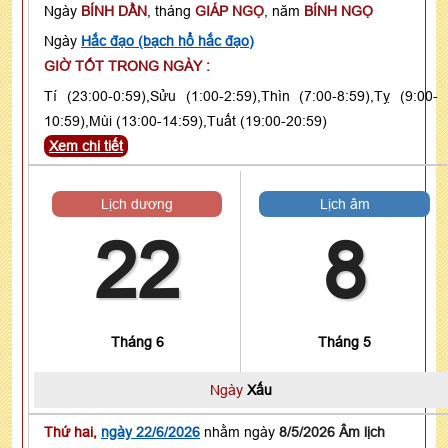
Ngày
BÍNH DẦN
, tháng
GIÁP NGỌ
, năm
BÍNH NGỌ
Ngày
Hắc đạo (bạch hổ hắc đạo)
GIỜ TỐT TRONG NGÀY :
Tí (23:00-0:59),Sửu (1:00-2:59),Thìn (7:00-8:59),Tỵ (9:00-
10:59),Mùi (13:00-14:59),Tuất (19:00-20:59)
Xem chi tiết
Lịch dương
Lịch âm
22
8
Tháng 6
Tháng 5
Ngày
Xấu
Thứ hai,
ngày 22/6/2026
nhằm ngày
8/5/2026 Âm lịch