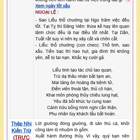
Xem ngày tốt xấu
NGOẠI LỆ :
- Sao Liễu thổ chướng tại Ngọ trăm việc đều
tốt. Tại Tỵ thì Đăng Viên: thừa kế hay lên quan
lãnh chức đều là hai điều tốt nhất. Tại Dần,
Tuất rất suy vi nên kỵ xây cất và chôn cất.
- Liễu: thổ chướng (con cheo): Thổ tinh, sao
xấu. Tiền bạc thì hao hụt, gia đình thì không
yên, dễ bị tai nạn. Khắc kỵ cưới gả.
Liễu tinh tạo tác chủ tao quan,
Trú dạ thâu nhàn bất tạm an,
Mai táng ôn hoàng đa bệnh tử,
Điền viên thoái tận, thủ cô hàn,
Khai môn phóng thủy chiêu lung hạt,
Yêu đà bối khúc tự cung loan
Cánh hữu bổng hình nghi cẩn thận,
Phụ nhân tùy khách tẩu bất hoàn.
Thập Nhị
Lót giường đóng giường, đi săn thú cá, khởi
công làm lò nhuộm lò gốm.
Kiến Trừ
Xuất hành đường thủy. Vì vậy, quý bạn nên
(
TRỰC