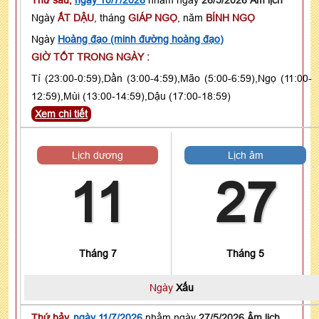
Ngày
ẤT DẬU
, tháng
GIÁP NGỌ
, năm
BÍNH NGỌ
Ngày
Hoàng đạo (minh đường hoàng đạo)
GIỜ TỐT TRONG NGÀY :
Tí (23:00-0:59),Dần (3:00-4:59),Mão (5:00-6:59),Ngọ (11:00-
12:59),Mùi (13:00-14:59),Dậu (17:00-18:59)
Xem chi tiết
Lịch dương
Lịch âm
11
27
Tháng 7
Tháng 5
Ngày
Xấu
Thứ bảy,
ngày 11/7/2026
nhằm ngày
27/5/2026 Âm lịch