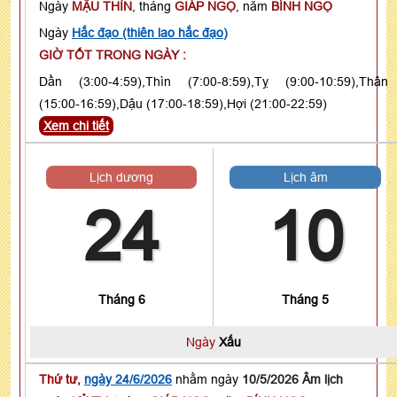
Ngày
MẬU THÌN
, tháng
GIÁP NGỌ
, năm
BÍNH NGỌ
Ngày
Hắc đạo (thiên lao hắc đạo)
GIỜ TỐT TRONG NGÀY :
Dần (3:00-4:59),Thìn (7:00-8:59),Tỵ (9:00-10:59),Thân
(15:00-16:59),Dậu (17:00-18:59),Hợi (21:00-22:59)
Xem chi tiết
Lịch dương
Lịch âm
24
10
Tháng 6
Tháng 5
Ngày
Xấu
Thứ tư,
ngày 24/6/2026
nhằm ngày
10/5/2026 Âm lịch