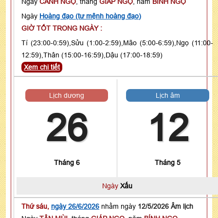
Ngày
CANH NGỌ
, tháng
GIÁP NGỌ
, năm
BÍNH NGỌ
Ngày
Hoàng đạo (tư mệnh hoàng đạo)
GIỜ TỐT TRONG NGÀY :
Tí (23:00-0:59),Sửu (1:00-2:59),Mão (5:00-6:59),Ngọ (11:00-
12:59),Thân (15:00-16:59),Dậu (17:00-18:59)
Xem chi tiết
Lịch dương
Lịch âm
26
12
Tháng 6
Tháng 5
Ngày
Xấu
Thứ sáu,
ngày 26/6/2026
nhằm ngày
12/5/2026 Âm lịch