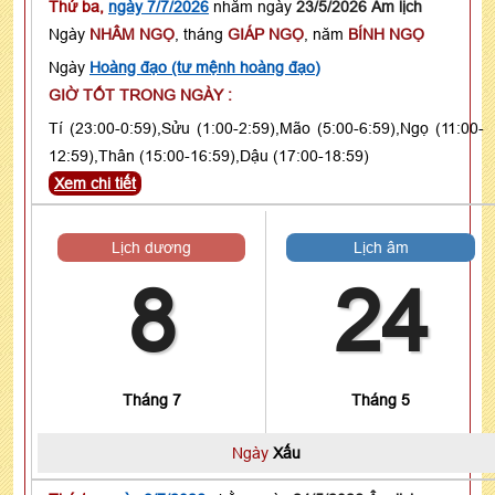
Thứ ba,
ngày 7/7/2026
nhằm ngày
23/5/2026 Âm lịch
Ngày
NHÂM NGỌ
, tháng
GIÁP NGỌ
, năm
BÍNH NGỌ
Ngày
Hoàng đạo (tư mệnh hoàng đạo)
GIỜ TỐT TRONG NGÀY :
Tí (23:00-0:59),Sửu (1:00-2:59),Mão (5:00-6:59),Ngọ (11:00-
12:59),Thân (15:00-16:59),Dậu (17:00-18:59)
Xem chi tiết
Lịch dương
Lịch âm
8
24
Tháng 7
Tháng 5
Ngày
Xấu