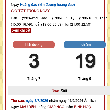
Ngày
Hoàng đạo (kim đường hoàng đạo)
GIỜ TỐT TRONG NGÀY :
Dần (3:00-4:59),Mão (5:00-6:59),Tỵ (9:00-10:59),Thân
(15:00-16:59),Tuất (19:00-20:59),Hợi (21:00-22:59)
Xem chi tiết
Lịch dương
Lịch âm
3
19
Tháng 7
Tháng 5
Ngày
Xấu
Thứ sáu,
ngày 3/7/2026
nhằm ngày
19/5/2026 Âm lịch
Ngày
MẬU DẦN
, tháng
GIÁP NGỌ
, năm
BÍNH NGỌ