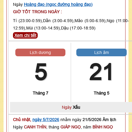
Ngày
Hoàng đạo (ngọc đường hoàng đạo)
GIỜ TỐT TRONG NGÀY :
Tí (23:00-0:59),Dần (3:00-4:59),Mão (5:00-6:59),Ngọ (11:00-
12:59),Mùi (13:00-14:59),Dậu (17:00-18:59)
Xem chi tiết
Lịch dương
Lịch âm
5
21
Tháng 7
Tháng 5
Ngày
Xấu
Chủ nhật,
ngày 5/7/2026
nhằm ngày
21/5/2026 Âm lịch
Ngày
CANH THÌN
, tháng
GIÁP NGỌ
, năm
BÍNH NGỌ