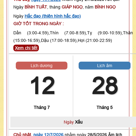
Ngày
BÍNH TUẤT
, tháng
GIÁP NGỌ
, năm
BÍNH NGỌ
Ngày
Hắc đạo (thiên hình hắc đạo)
GIỜ TỐT TRONG NGÀY :
Dần (3:00-4:59),Thìn (7:00-8:59),Tỵ (9:00-10:59),Thân
(15:00-16:59),Dậu (17:00-18:59),Hợi (21:00-22:59)
Xem chi tiết
Lịch dương
Lịch âm
12
28
Tháng 7
Tháng 5
Ngày
Xấu
Chủ nhật,
ngày 12/7/2026
nhằm ngày
28/5/2026 Âm lịch