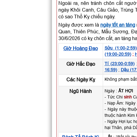
Ngoài ra, nên tránh chôn cất ngư
ngày Khôi Canh, Câu Giảo, Trùng 
có sao Thổ Kỵ chiếu ngày.
Ngày được xem là
ngày tốt an táng
Quan, Thiên Phúc, Mẫu Sương, Đạ
30/6/2026 có kỵ chôn cất, an táng 
Giờ Hoàng Đạo
Sửu (1:00-2:59)
(19:00-20:59)
;
H
Giờ Hắc Đạo
Tí (23:00-0:59)
16:59)
;
Dậu (17
Các Ngày Kỵ
Không phạm bất k
Ngũ Hành
Ngày :
ẤT HỢI
- Tức Chi
sinh
Ca
- Nạp Âm: Ngày
- Ngày này thu
thuộc hành Kim 
- Ngày Hợi lục h
hại Thân, phá Dầ