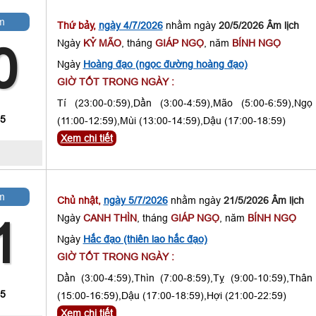
m
Thứ bảy,
ngày 4/7/2026
nhằm ngày
20/5/2026 Âm lịch
Ngày
KỶ MÃO
, tháng
GIÁP NGỌ
, năm
BÍNH NGỌ
0
Ngày
Hoàng đạo (ngọc đường hoàng đạo)
GIỜ TỐT TRONG NGÀY :
Tí (23:00-0:59),Dần (3:00-4:59),Mão (5:00-6:59),Ngọ
 5
(11:00-12:59),Mùi (13:00-14:59),Dậu (17:00-18:59)
Xem chi tiết
m
Chủ nhật,
ngày 5/7/2026
nhằm ngày
21/5/2026 Âm lịch
Ngày
CANH THÌN
, tháng
GIÁP NGỌ
, năm
BÍNH NGỌ
1
Ngày
Hắc đạo (thiên lao hắc đạo)
GIỜ TỐT TRONG NGÀY :
Dần (3:00-4:59),Thìn (7:00-8:59),Tỵ (9:00-10:59),Thân
 5
(15:00-16:59),Dậu (17:00-18:59),Hợi (21:00-22:59)
Xem chi tiết