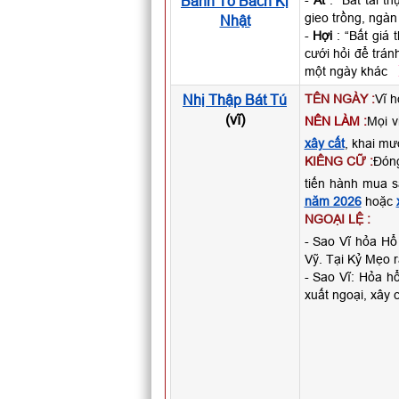
Bành Tổ Bách Kị
-
Ất
: “Bất tải t
gieo trồng, ngàn
Nhật
-
Hợi
: “Bất giá 
cưới hỏi để trán
một ngày khác
Nhị Thập Bát Tú
TÊN NGÀY :
Vĩ h
(vĩ)
NÊN LÀM :
Mọi v
xây cất
, khai mươ
KIÊNG CỮ :
Đóng
tiến hành mua 
năm 2026
hoặc
NGOẠI LỆ :
- Sao Vĩ hỏa Hổ 
Vỹ. Tại Kỷ Mẹo 
- Sao Vĩ: Hỏa hổ
xuất ngoại, xây 