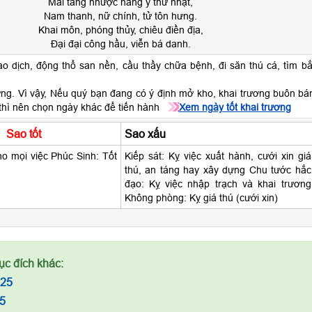
Mai táng nhược năng y thử nhật,
Nam thanh, nữ chính, tử tôn hưng.
Khai môn, phóng thủy, chiêu điền địa,
Đại đại công hầu, viễn bá danh.
o dịch, động thổ san nền, cầu thầy chữa bệnh, đi săn thú cá, tìm bắ
ng. Vì vậy, Nếu quý bạn đang có ý định mở kho, khai trương buôn bá
thì nên chọn ngày khác để tiến hành
Xem ngày tốt khai trương
Sao tốt
Sao xấu
o mọi việc Phúc Sinh: Tốt
Kiếp sát: Kỵ việc xuất hành, cưới xin giá
thú, an táng hay xây dựng Chu tước hắc
đạo: Kỵ việc nhập trạch và khai trương
Không phòng: Kỵ giá thú (cưới xin)
ục đích khác:
025
5