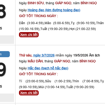
Ngày
ĐINH SỬU
, tháng
GIÁP NGỌ
, năm
BÍNH NGỌ
8
Ngày
Hoàng đạo (kim đường hoàng đạo)
GIỜ TỐT TRONG NGÀY :
Dần (3:00-4:59),Mão (5:00-6:59),Tỵ (9:00-10:59),Thân
 5
(15:00-16:59),Tuất (19:00-20:59),Hợi (21:00-22:59)
Xem chi tiết
m
Thứ sáu,
ngày 3/7/2026
nhằm ngày
19/5/2026 Âm lịch
Ngày
MẬU DẦN
, tháng
GIÁP NGỌ
, năm
BÍNH NGỌ
9
Ngày
Hắc đạo (bạch hổ hắc đạo)
GIỜ TỐT TRONG NGÀY :
Tí (23:00-0:59),Sửu (1:00-2:59),Thìn (7:00-8:59),Tỵ
 5
(9:00-10:59),Mùi (13:00-14:59),Tuất (19:00-20:59)
Xem chi tiết