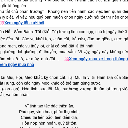
hực thiên chu bất trưởng” - Không nên tiến hành các việc liên quan đế
 gốc không lên
thú tất chủ phân trương” - Không nên tiến hành các việc liên quan đế
h ly biệt. Vì vây, nếu quý bạn muốn chọn ngày cưới hỏi tốt thì nên chọ
Xem ngày tốt cưới hỏi
ỏa Hổ - Sầm Bành: Tốt (Kiết Tú) tướng tinh con cọp, chủ trị ngày thứ 3
iệc đều tốt. Các vụ khởi tạo, chôn cất, trổ cửa, đào ao giếng, cưới gả
ng rạch, các vụ thủy lợi, chặt cỏ phá đất là tốt nhất.
 giường, lót giường, đi thuyền, mua sắm. Vì vậy, ngày này không nê
sắm như ô tô, xe máy, nhà đất …
Xem ngày mua xe trong tháng 
xem ngày mua nhà
tại Mùi, Hợi, Mẹo khắc kỵ chôn cất. Tại Mùi là vị trí Hãm Địa của Sa
rất Hung, còn các ngày Mẹo khác có thể tạm dùng được.
 (con cọp): Hỏa tinh, sao tốt. Mọi sự hưng vượng, thuận lợi trong việ
cất, và hôn nhân.
Vĩ tinh tạo tác đắc thiên ân,
Phú quý, vinh hoa, phúc thọ ninh,
Chiêu tài tiến bảo, tiến điền địa,
Hòa hợp hôn nhân, quý tử tôn.