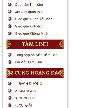
Quan âm linh xâm
Xin xăm quan thánh
Gieo quẻ Quan Tế Công
Gieo quẻ kinh dịch
Gieo quẻ Khổng Minh
TÂM LINH
Tổng hợp bài viết Điềm Báo
Bài Viết Tâm Linh
12 CUNG HOÀNG ĐẠO
1. BẠCH DƯƠNG
2. KIM NGƯU
3. SONG TỬ
4. CỰ GIẢI