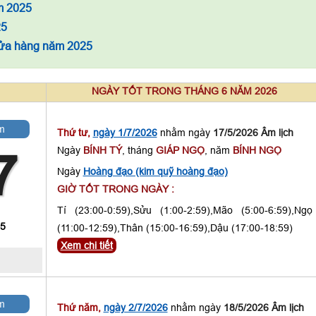
m 2025
25
cửa hàng năm 2025
NGÀY TỐT TRONG THÁNG 6 NĂM 2026
m
Thứ tư,
ngày 1/7/2026
nhằm ngày
17/5/2026 Âm lịch
Ngày
BÍNH TÝ
, tháng
GIÁP NGỌ
, năm
BÍNH NGỌ
7
Ngày
Hoàng đạo (kim quỹ hoàng đạo)
GIỜ TỐT TRONG NGÀY :
Tí (23:00-0:59),Sửu (1:00-2:59),Mão (5:00-6:59),Ngọ
 5
(11:00-12:59),Thân (15:00-16:59),Dậu (17:00-18:59)
Xem chi tiết
m
Thứ năm,
ngày 2/7/2026
nhằm ngày
18/5/2026 Âm lịch