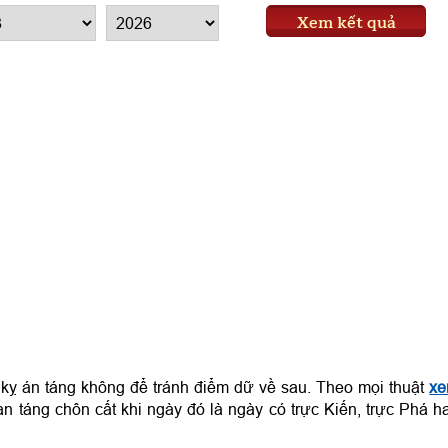
Xem kết quả
kỵ án táng không để tránh điểm dữ về sau. Theo mọi thuật
x
an táng chôn cất khi ngày đó là ngày có trực Kiến, trực Phá h