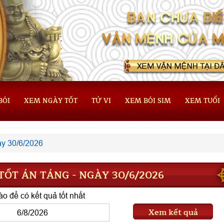
BÓI
XEM NGÀY TỐT
TỬ VI
XEM BÓI SIM
XEM TUỔI
y 30/6/2026
ỐT ÁN TÁNG - NGÀY 30/6/2026
o để có kết quả tốt nhất
Xem kết quả