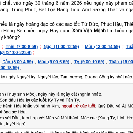
ời chết vào ngày 30 tháng 6 năm 2026 nếu ngày này phạm c
Tang, Trùng Phục, Bát Tọa Băng Tiêu, Âm Dương Thác và ng
nếu là ngày hoàng đạo có các sao tốt: Tử Đức, Phúc Hậu, Thi
i Hồng Sa chiếu ngày. Hãy cùng
Xem Vận Mệnh
tìm hiểu ng
hay không?
;
Thìn (7:00-8:59)
;
Ngọ (11:00-12:59)
;
Mùi (13:00-14:59)
;
Tuấ
ợi (21:00-22:59)
;
;
Dần (3:00-4:59)
;
Mão (5:00-6:59)
;
Tỵ (9:00-10:59)
;
Thân (15:00
:00-18:59)
;
ỳ ngày Nguyệt kỵ, Nguyệt tận, Tam nương, Dương Công kỵ nhật nào
n (Thủy sinh Mộc), ngày này là ngày cát (nghĩa nhật).
 Sơn đầu Hỏa
kỵ các tuổi
: Kỷ Tỵ và Tân Tỵ.
ộc hành Hỏa
khắc
với hành Kim,
ngoại trừ các tuổi
: Quý Dậu và Ất Mù
không sợ Hỏa.
ợp với Dần, tam hợp với Mão và Mùi thành Mộc cục (Xung Tỵ, hình Hợi
n, tuyệt Ngọ)