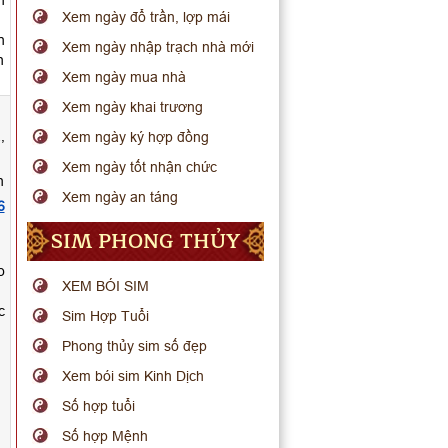
n
Xem ngày đổ trần, lợp mái
n
Xem ngày nhập trạch nhà mới
n
Xem ngày mua nhà
Xem ngày khai trương
.
,
Xem ngày ký hợp đồng
Xem ngày tốt nhận chức
n
Xem ngày an táng
6
SIM PHONG THỦY
o
XEM BÓI SIM
c
Sim Hợp Tuổi
Phong thủy sim số đẹp
Xem bói sim Kinh Dịch
Số hợp tuổi
Số hợp Mệnh