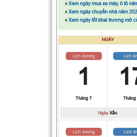
♦
Xem ngày mua xe máy, ô tô nă
♦
Xem ngày chuyển nhà năm 20
♦
Xem ngày tốt khai trương mở 
NGÀY
Lịch dương
Lịch â
1
1
Tháng 7
Tháng
Ngày
Xấu
Lịch dương
Lịch â