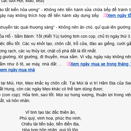
các tuổi Hợi, Mão, Mùi)
táo tất kiến hỏa ương” - Không nên tiến hành sửa chữa bếp để tránh b
 ngày nay không thích hợp để tiến hành xây dựng bếp
Xem ngày tố
 khuyển tác quái thượng sàng” - Không nên ăn chó, quỉ quái lên giường
ỏa Hổ - Sầm Bành: Tốt (Kiết Tú) tướng tinh con cọp, chủ trị ngày thứ 3
iệc đều tốt. Các vụ khởi tạo, chôn cất, trổ cửa, đào ao giếng, cưới gả
ng rạch, các vụ thủy lợi, chặt cỏ phá đất là tốt nhất.
 giường, lót giường, đi thuyền, mua sắm. Vì vậy, ngày này không nê
sắm như ô tô, xe máy, nhà đất …
Xem ngày mua xe trong tháng 
xem ngày mua nhà
tại Mùi, Hợi, Mẹo khắc kỵ chôn cất. Tại Mùi là vị trí Hãm Địa của Sa
rất Hung, còn các ngày Mẹo khác có thể tạm dùng được.
 (con cọp): Hỏa tinh, sao tốt. Mọi sự hưng vượng, thuận lợi trong việ
cất, và hôn nhân.
Vĩ tinh tạo tác đắc thiên ân,
Phú quý, vinh hoa, phúc thọ ninh,
Chiêu tài tiến bảo, tiến điền địa,
Hòa hợp hôn nhân, quý tử tôn.