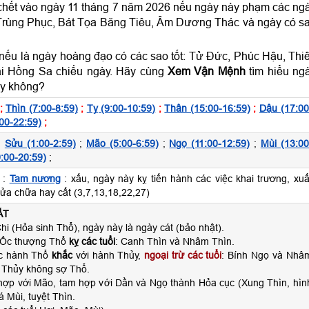
 chết vào ngày 11 tháng 7 năm 2026 nếu ngày này phạm các ng
Trùng Phục, Bát Tọa Băng Tiêu, Âm Dương Thác và ngày có s
nếu là ngày hoàng đạo có các sao tốt: Tử Đức, Phúc Hậu, Thi
i Hồng Sa chiếu ngày. Hãy cùng
Xem Vận Mệnh
tìm hiểu ng
ay không?
;
Thìn (7:00-8:59)
;
Tỵ (9:00-10:59)
;
Thân (15:00-16:59)
;
Dậu (17:00
00-22:59)
;
;
Sửu (1:00-2:59)
;
Mão (5:00-6:59)
;
Ngọ (11:00-12:59)
;
Mùi (13:00
:00-20:59)
;
 :
Tam nương
: xấu, ngày này kỵ tiến hành các việc khai trương, xuấ
sửa chữa hay cất (3,7,13,18,22,27)
ẤT
hi (Hỏa sinh Thổ), ngày này là ngày cát (bảo nhật).
 Ốc thượng Thổ
kỵ các tuổi
: Canh Thìn và Nhâm Thìn.
ộc hành Thổ
khắc
với hành Thủy,
ngoại trừ các tuổi
: Bính Ngọ và Nhâ
 Thủy không sợ Thổ.
 hợp với Mão, tam hợp với Dần và Ngọ thành Hỏa cục (Xung Thìn, hìn
á Mùi, tuyệt Thìn.