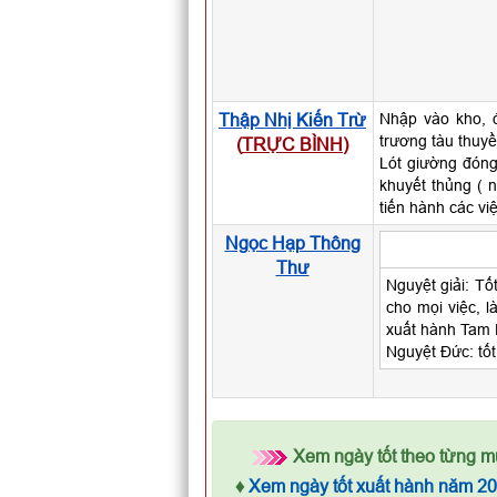
Thập Nhị Kiến Trừ
Nhập vào kho, đ
trương tàu thuyề
(
TRỰC BÌNH
)
Lót giường đóng
khuyết thủng ( 
tiến hành các vi
Ngọc Hạp Thông
Thư
Nguyệt giải: Tố
cho mọi việc, l
xuất hành Tam 
Nguyệt Đức: tốt
Xem ngày tốt theo từng m
♦
Xem ngày tốt xuất hành năm 2