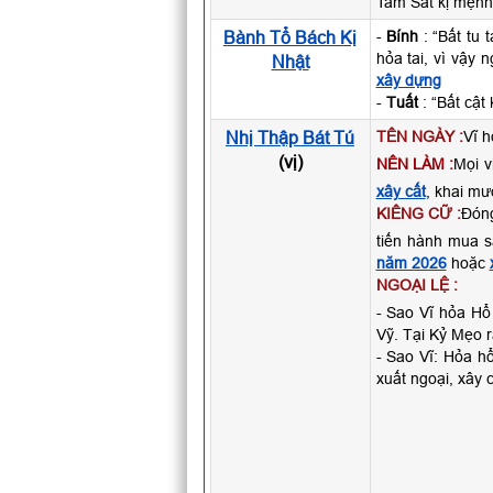
Tam Sát kị mệnh 
Bành Tổ Bách Kị
-
Bính
: “Bất tu 
hỏa tai, vì vậy
Nhật
xây dựng
-
Tuất
: “Bất cật
Nhị Thập Bát Tú
TÊN NGÀY :
Vĩ h
(vị)
NÊN LÀM :
Mọi v
xây cất
, khai mươ
KIÊNG CỮ :
Đóng
tiến hành mua 
năm 2026
hoặc
NGOẠI LỆ :
- Sao Vĩ hỏa Hổ 
Vỹ. Tại Kỷ Mẹo 
- Sao Vĩ: Hỏa hổ
xuất ngoại, xây 