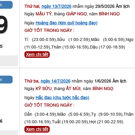
m
Thứ hai,
ngày 13/7/2026
nhằm ngày
29/5/2026 Âm lịch
Ngày
MẬU TÝ
, tháng
GIÁP NGỌ
, năm
BÍNH NGỌ
9
Ngày
Hoàng đạo (kim quỹ hoàng đạo)
GIỜ TỐT TRONG NGÀY :
Tí (23:00-0:59),Sửu (1:00-2:59),Mão (5:00-6:59),Ngọ
 5
(11:00-12:59),Thân (15:00-16:59),Dậu (17:00-18:59)
Xem chi tiết
m
Thứ ba,
ngày 14/7/2026
nhằm ngày
1/6/2026 Âm lịch
Ngày
KỶ SỬU
, tháng
ẤT MÙI
, năm
BÍNH NGỌ
1
Ngày
Hắc đạo (chu tước hắc đạo)
GIỜ TỐT TRONG NGÀY :
Dần (3:00-4:59),Mão (5:00-6:59),Tỵ (9:00-10:59),Thân
 6
(15:00-16:59),Tuất (19:00-20:59),Hợi (21:00-22:59)
Xem chi tiết