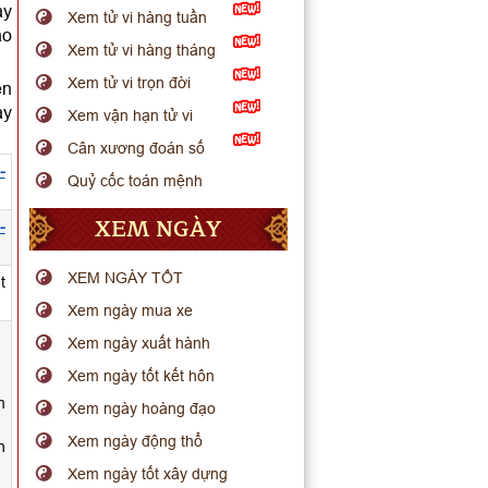
ày
Xem tử vi hàng tuần
ao
Xem tử vi hàng tháng
Xem tử vi trọn đời
ên
ày
Xem vận hạn tử vi
Cân xương đoán số
-
Quỷ cốc toán mệnh
XEM NGÀY
-
XEM NGÀY TỐT
t
Xem ngày mua xe
Xem ngày xuất hành
Xem ngày tốt kết hôn
m
Xem ngày hoàng đạo
Xem ngày động thổ
h
Xem ngày tốt xây dựng