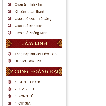
Quan âm linh xâm
Xin xăm quan thánh
Gieo quẻ Quan Tế Công
Gieo quẻ kinh dịch
Gieo quẻ Khổng Minh
TÂM LINH
Tổng hợp bài viết Điềm Báo
Bài Viết Tâm Linh
12 CUNG HOÀNG ĐẠO
1. BẠCH DƯƠNG
2. KIM NGƯU
3. SONG TỬ
4. CỰ GIẢI