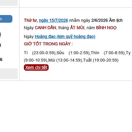
m
Thứ tư,
ngày 15/7/2026
nhằm ngày
2/6/2026 Âm lịch
Ngày
CANH DẦN
, tháng
ẤT MÙI
, năm
BÍNH NGỌ
2
Ngày
Hoàng đạo (kim quỹ hoàng đạo)
GIỜ TỐT TRONG NGÀY :
Tí (23:00-0:59),Sửu (1:00-2:59),Thìn (7:00-8:59),Tỵ
 6
(9:00-10:59),Mùi (13:00-14:59),Tuất (19:00-20:59)
Xem chi tiết