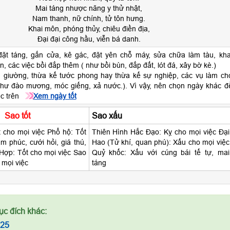
Mai táng nhược năng y thử nhật,
Nam thanh, nữ chính, tử tôn hưng.
Khai môn, phóng thủy, chiêu điền địa,
Đại đại công hầu, viễn bá danh.
ặt táng, gắn cửa, kê gác, đặt yên chỗ máy, sửa chữa làm tàu, kha
n, các việc bồi đắp thêm ( như bồi bùn, đắp đất, lót đá, xây bờ kè.)
 giường, thừa kế tước phong hay thừa kế sự nghiệp, các vụ làm ch
như đào mương, móc giếng, xả nước.). Vì vậy, nên chọn ngày khác đ
ệc trên
Xem ngày tốt
Sao tốt
Sao xấu
t cho mọi việc Phổ hộ: Tốt
Thiên Hình Hắc Đạo: Kỵ cho mọi việc Đại
àm phúc, cưới hỏi, giá thú,
Hao (Tử khí, quan phú): Xấu cho mọi việc
Hợp: Tốt cho mọi việc Sao
Quỷ khốc: Xấu với cúng bái tế tự, mai
 mọi việc
táng
ục đích khác:
025