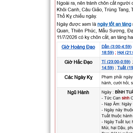
Ngoài ra, nên tránh chôn cất người
Khôi Canh, Câu Giảo, Trùng Tang, 
Thổ Kỵ chiếu ngày.
Ngày được xem là
ngày tốt an táng
Quan, Thiên Phúc, Mẫu Sương, Đạ
11/7/2026 có kỵ chôn cất, an táng h
Giờ Hoàng Đạo
Dần (3:00-4:59)
18:59)
;
Hợi (21:
Giờ Hắc Đạo
Tí (23:00-0:59)
14:59)
;
Tuất (19
Các Ngày Kỵ
Phạm phải ngày
hành, cưới hỏi, 
Ngũ Hành
Ngày :
BÍNH TU
- Tức Can
sinh
C
- Nạp Âm: Ngày
- Ngày này thu
Tuất thuộc hành
- Ngày Tuất lục
Mùi, hại Dậu, ph