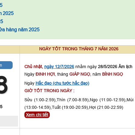
5
m 2025
25
cửa hàng năm 2025
NGÀY TỐT TRONG THÁNG 7 NĂM 2026
m
Chủ nhật,
ngày 12/7/2026
nhằm ngày
28/5/2026 Âm lịch
Ngày
ĐINH HỢI
, tháng
GIÁP NGỌ
, năm
BÍNH NGỌ
8
Ngày
Hắc đạo (chu tước hắc đạo)
GIỜ TỐT TRONG NGÀY :
Sửu (1:00-2:59),Thìn (7:00-8:59),Ngọ (11:00-12:59),Mùi
 5
(13:00-14:59),Tuất (19:00-20:59),Hợi (21:00-22:59)
Xem chi tiết