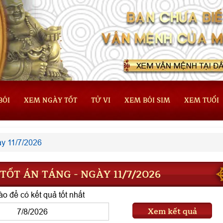
BÓI
XEM NGÀY TỐT
TỬ VI
XEM BÓI SIM
XEM TUỔI
y 11/7/2026
ỐT ÁN TÁNG - NGÀY 11/7/2026
o để có kết quả tốt nhất
Xem kết quả