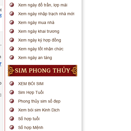
Xem ngày đổ trần, lợp mái
ị
Xem ngày nhập trạch nhà mới
t
Xem ngày mua nhà
Xem ngày khai trương
.
Xem ngày ký hợp đồng
,
Xem ngày tốt nhận chức
n
Xem ngày an táng
7
SIM PHONG THỦY
o
XEM BÓI SIM
Sim Hợp Tuổi
c
Phong thủy sim số đẹp
Xem bói sim Kinh Dịch
Số hợp tuổi
Số hợp Mệnh