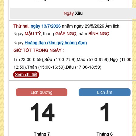
Ngày
Xấu
Thứ hai,
ngày 13/7/2026
nhằm ngày
29/5/2026 Âm lịch
Ngày
MẬU TÝ
, tháng
GIÁP NGỌ
, năm
BÍNH NGỌ
Ngày
Hoàng đạo (kim quỹ hoàng đạo)
GIỜ TỐT TRONG NGÀY :
Tí (23:00-0:59),Sửu (1:00-2:59),Mão (5:00-6:59),Ngọ (11:00-
12:59),Thân (15:00-16:59),Dậu (17:00-18:59)
Xem chi tiết
Lịch dương
Lịch âm
14
1
Tháng 7
Tháng 6