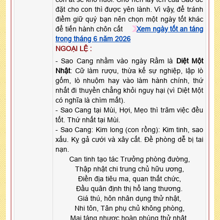
đặt cho con thì được yên lành. Vì vậy, để tránh
điềm giữ quý bạn nên chọn một ngày tốt khác
để tiến hành chôn cất
Xem ngày tốt an táng
trong tháng 6 năm 2026
NGOẠI LỆ :
- Sao Cang nhằm vào ngày Rằm là
Diệt Một
Nhật
: Cữ làm rượu, thừa kế sự nghiệp, lập lò
gốm, lò nhuộm hay vào làm hành chính, thứ
nhất đi thuyền chẳng khỏi nguy hại (vì Diệt Một
có nghĩa là chìm mất).
- Sao Cang tại Mùi, Hợi, Mẹo thì trăm việc đều
tốt. Thứ nhất tại Mùi.
- Sao Cang: Kim long (con rồng): Kim tinh, sao
xấu. Kỵ gả cưới và xây cất. Đề phòng dễ bị tai
nạn.
Can tinh tạo tác Trưởng phòng đường,
Thập nhật chi trung chủ hữu ương,
Điền địa tiêu ma, quan thất chức,
Đầu quân định thị hổ lang thương.
Giá thú, hôn nhân dụng thử nhật,
Nhi tôn, Tân phụ chủ không phòng,
Mai táng nhược hoàn phùng thử nhật,