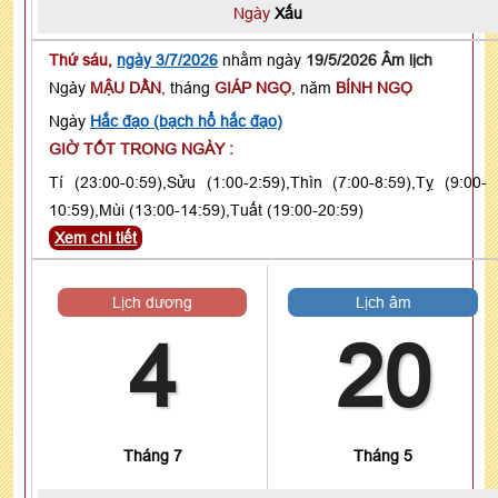
Ngày
Xấu
Thứ sáu,
ngày 3/7/2026
nhằm ngày
19/5/2026 Âm lịch
Ngày
MẬU DẦN
, tháng
GIÁP NGỌ
, năm
BÍNH NGỌ
Ngày
Hắc đạo (bạch hổ hắc đạo)
GIỜ TỐT TRONG NGÀY :
Tí (23:00-0:59),Sửu (1:00-2:59),Thìn (7:00-8:59),Tỵ (9:00-
10:59),Mùi (13:00-14:59),Tuất (19:00-20:59)
Xem chi tiết
Lịch dương
Lịch âm
4
20
Tháng 7
Tháng 5