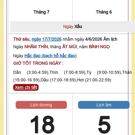
Tháng 7
Tháng 6
Ngày
Xấu
Thứ sáu,
ngày 17/7/2026
nhằm ngày
4/6/2026 Âm lịch
Ngày
NHÂM THÌN
, tháng
ẤT MÙI
, năm
BÍNH NGỌ
Ngày
Hắc đạo (bạch hổ hắc đạo)
GIỜ TỐT TRONG NGÀY :
Dần (3:00-4:59),Thìn (7:00-8:59),Tỵ (9:00-10:59),Thân
(15:00-16:59),Dậu (17:00-18:59),Hợi (21:00-22:59)
Xem chi tiết
Lịch dương
Lịch âm
18
5