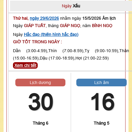
Ngày
Xấu
Thứ hai,
ngày 29/6/2026
nhằm ngày
15/5/2026 Âm lịch
Ngày
GIÁP TUẤT
, tháng
GIÁP NGỌ
, năm
BÍNH NGỌ
Ngày
Hắc đạo (thiên hình hắc đạo)
GIỜ TỐT TRONG NGÀY :
Dần (3:00-4:59),Thìn (7:00-8:59),Tỵ (9:00-10:59),Thân
(15:00-16:59),Dậu (17:00-18:59),Hợi (21:00-22:59)
Xem chi tiết
Lịch dương
Lịch âm
30
16
Tháng 6
Tháng 5