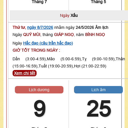
Tháng 7
Tháng 5
Ngày
Xấu
Thứ tư,
ngày 8/7/2026
nhằm ngày
24/5/2026 Âm lịch
Ngày
QUÝ MÙI
, tháng
GIÁP NGỌ
, năm
BÍNH NGỌ
Ngày
Hắc đạo (câu trần hắc đạo)
GIỜ TỐT TRONG NGÀY :
Dần (3:00-4:59),Mão (5:00-6:59),Tỵ (9:00-10:59),Thân
(15:00-16:59),Tuất (19:00-20:59),Hợi (21:00-22:59)
Xem chi tiết
Lịch dương
Lịch âm
9
25