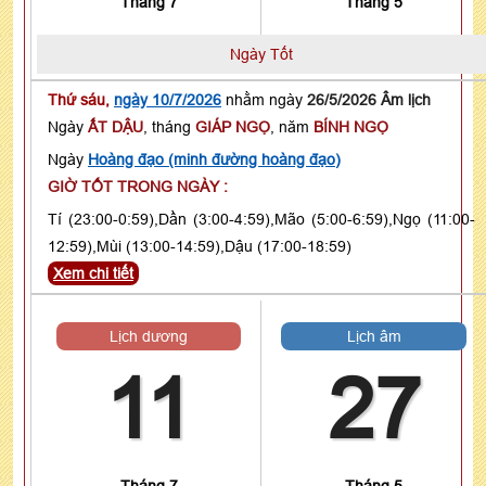
Tháng 7
Tháng 5
Ngày Tốt
Thứ sáu,
ngày 10/7/2026
nhằm ngày
26/5/2026 Âm lịch
Ngày
ẤT DẬU
, tháng
GIÁP NGỌ
, năm
BÍNH NGỌ
Ngày
Hoàng đạo (minh đường hoàng đạo)
GIỜ TỐT TRONG NGÀY :
Tí (23:00-0:59),Dần (3:00-4:59),Mão (5:00-6:59),Ngọ (11:00-
12:59),Mùi (13:00-14:59),Dậu (17:00-18:59)
Xem chi tiết
Lịch dương
Lịch âm
11
27
Tháng 7
Tháng 5