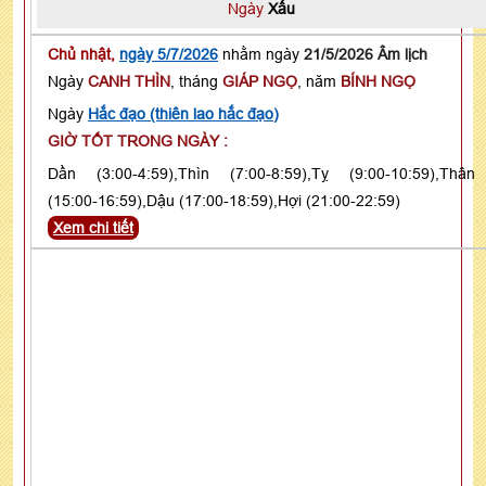
Ngày
Xấu
Chủ nhật,
ngày 5/7/2026
nhằm ngày
21/5/2026 Âm lịch
Ngày
CANH THÌN
, tháng
GIÁP NGỌ
, năm
BÍNH NGỌ
Ngày
Hắc đạo (thiên lao hắc đạo)
GIỜ TỐT TRONG NGÀY :
Dần (3:00-4:59),Thìn (7:00-8:59),Tỵ (9:00-10:59),Thân
(15:00-16:59),Dậu (17:00-18:59),Hợi (21:00-22:59)
Xem chi tiết