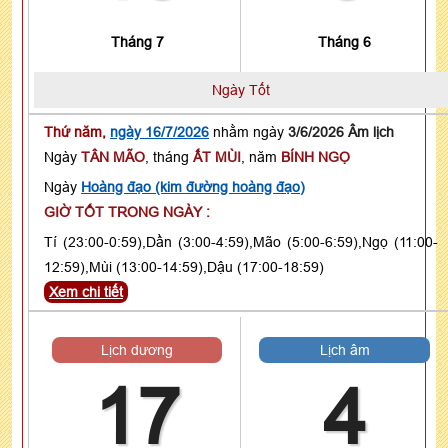
Tháng 7
Tháng 6
Ngày Tốt
Thứ năm,
ngày 16/7/2026
nhằm ngày
3/6/2026 Âm lịch
Ngày
TÂN MÃO
, tháng
ẤT MÙI
, năm
BÍNH NGỌ
Ngày
Hoàng đạo (kim đường hoàng đạo)
GIỜ TỐT TRONG NGÀY :
Tí (23:00-0:59),Dần (3:00-4:59),Mão (5:00-6:59),Ngọ (11:00-
12:59),Mùi (13:00-14:59),Dậu (17:00-18:59)
Xem chi tiết
Lịch dương
Lịch âm
17
4