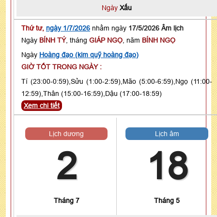
Ngày
Xấu
Thứ tư,
ngày 1/7/2026
nhằm ngày
17/5/2026 Âm lịch
Ngày
BÍNH TÝ
, tháng
GIÁP NGỌ
, năm
BÍNH NGỌ
Ngày
Hoàng đạo (kim quỹ hoàng đạo)
GIỜ TỐT TRONG NGÀY :
Tí (23:00-0:59),Sửu (1:00-2:59),Mão (5:00-6:59),Ngọ (11:00-
12:59),Thân (15:00-16:59),Dậu (17:00-18:59)
Xem chi tiết
Lịch dương
Lịch âm
2
18
Tháng 7
Tháng 5