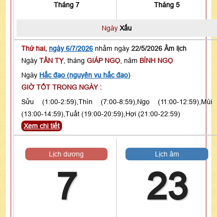
Tháng 7
Tháng 5
Ngày
Xấu
Thứ hai,
ngày 6/7/2026
nhằm ngày
22/5/2026 Âm lịch
Ngày
TÂN TỴ
, tháng
GIÁP NGỌ
, năm
BÍNH NGỌ
Ngày
Hắc đạo (nguyên vu hắc đạo)
GIỜ TỐT TRONG NGÀY :
Sửu (1:00-2:59),Thìn (7:00-8:59),Ngọ (11:00-12:59),Mùi
(13:00-14:59),Tuất (19:00-20:59),Hợi (21:00-22:59)
Xem chi tiết
Lịch dương
Lịch âm
7
23