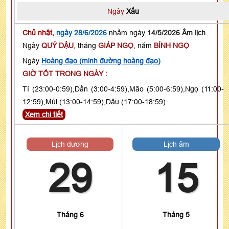
Ngày
Xấu
Chủ nhật,
ngày 28/6/2026
nhằm ngày
14/5/2026 Âm lịch
Ngày
QUÝ DẬU
, tháng
GIÁP NGỌ
, năm
BÍNH NGỌ
Ngày
Hoàng đạo (minh đường hoàng đạo)
GIỜ TỐT TRONG NGÀY :
Tí (23:00-0:59),Dần (3:00-4:59),Mão (5:00-6:59),Ngọ (11:00-
12:59),Mùi (13:00-14:59),Dậu (17:00-18:59)
Xem chi tiết
Lịch dương
Lịch âm
29
15
Tháng 6
Tháng 5