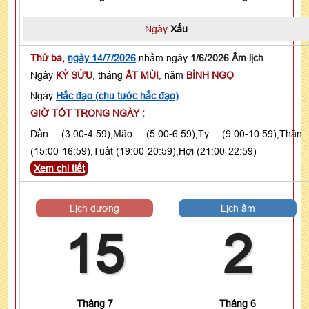
Ngày
Xấu
Thứ ba,
ngày 14/7/2026
nhằm ngày
1/6/2026 Âm lịch
Ngày
KỶ SỬU
, tháng
ẤT MÙI
, năm
BÍNH NGỌ
Ngày
Hắc đạo (chu tước hắc đạo)
GIỜ TỐT TRONG NGÀY :
Dần (3:00-4:59),Mão (5:00-6:59),Tỵ (9:00-10:59),Thân
(15:00-16:59),Tuất (19:00-20:59),Hợi (21:00-22:59)
Xem chi tiết
Lịch dương
Lịch âm
15
2
Tháng 7
Tháng 6