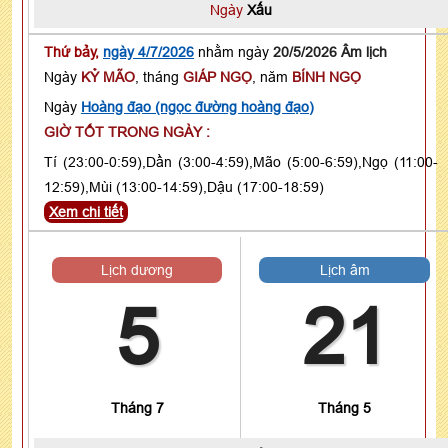
Ngày
Xấu
Thứ bảy,
ngày 4/7/2026
nhằm ngày
20/5/2026 Âm lịch
Ngày
KỶ MÃO
, tháng
GIÁP NGỌ
, năm
BÍNH NGỌ
Ngày
Hoàng đạo (ngọc đường hoàng đạo)
GIỜ TỐT TRONG NGÀY :
Tí (23:00-0:59),Dần (3:00-4:59),Mão (5:00-6:59),Ngọ (11:00-
12:59),Mùi (13:00-14:59),Dậu (17:00-18:59)
Xem chi tiết
Lịch dương
Lịch âm
5
21
Tháng 7
Tháng 5