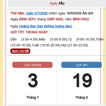
Ngày
Xấu
Thứ năm,
ngày 2/7/2026
nhằm ngày
18/5/2026 Âm lịch
Ngày
ĐINH SỬU
, tháng
GIÁP NGỌ
, năm
BÍNH NGỌ
Ngày
Hoàng đạo (kim đường hoàng đạo)
GIỜ TỐT TRONG NGÀY :
Dần (3:00-4:59),Mão (5:00-6:59),Tỵ (9:00-10:59),Thân
(15:00-16:59),Tuất (19:00-20:59),Hợi (21:00-22:59)
Xem chi tiết
Lịch dương
Lịch âm
3
19
Tháng 7
Tháng 5