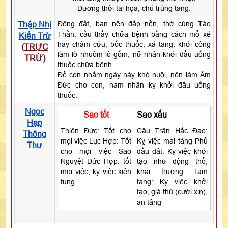
Đương thời tai họa, chủ trùng tang.
Thập Nhị
Động đất, ban nền đắp nền, thờ cúng Táo
Thần, cầu thầy chữa bệnh bằng cách mổ xẻ
Kiến Trừ
hay châm cứu, bốc thuốc, xả tang, khởi công
(
TRỰC
làm lò nhuộm lò gốm, nữ nhân khởi đầu uống
TRỪ
)
thuốc chữa bệnh.
Đẻ con nhằm ngày này khó nuôi, nên làm Âm
Đức cho con, nam nhân kỵ khởi đầu uống
thuốc.
Ngọc
Sao tốt
Sao xấu
Hạp
Thiên Đức: Tốt cho
Câu Trận Hắc Đạo:
Thông
mọi việc Lục Hợp: Tốt
Kỵ việc mai táng Phủ
Thư
cho mọi việc Sao
đầu dát: Kỵ việc khởi
Nguyệt Đức Hợp: tốt
tạo như động thổ,
mọi việc, kỵ việc kiện
khai trương Tam
tụng
tang: Kỵ việc khởi
tạo, giá thú (cưới xin),
an táng