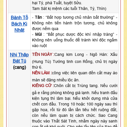
hại Tý, phá Tuất, tuyệt Sửu.
Tam Sát kị mệnh các tuổi Thân, Tý, Thìn)
Bành Tổ
-
Tân
: “Bất hợp tương chủ nhân bất thường” -
Không nên tiến hành trộn tương, chủ không
Bách Kị
được nếm qua
Nhật
-
Mùi
: “Bất phục dược độc khí nhập tràng” -
Không nên uống thuốc để tránh khí độc ngấm
vào ruột
Nhị Thập
TÊN NGÀY :
Cang kim Long - Ngô Hán: Xấu
Bát Tú
(Hung Tú) Tướng tinh con Rồng, chủ trị ngày
(cang)
thứ 6.
NÊN LÀM :
công việc liên quan đến cắt may áo
màn sẽ đặng nhiều lộc ăn.
KIÊNG CỮ :
Chôn cất bị Trùng tang. Nếu cưới
gả e rằng phòng không giá lạnh. Nếu tranh đấu
kiện tụng thì lâm bại. Nếu khởi dựng nhà cửa
chết con đầu. Trong 10 hoặc 100 ngày sau thì
gặp họa, rồi từ đó lần lần tiêu hết ruộng đất,
còn nếu làm quan bị cách chức. Sao Cang
thuộc vào Thất Sát Tinh, nhằm ngày này sanh
con ắt sẽ khó nuôi. Cho nên lấy tên của Sao để