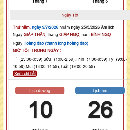
Tháng 7
Tháng 5
Ngày Tốt
Thứ năm,
ngày 9/7/2026
nhằm ngày
25/5/2026 Âm lịch
Ngày
GIÁP THÂN
, tháng
GIÁP NGỌ
, năm
BÍNH NGỌ
Ngày
Hoàng đạo (thanh long hoàng đạo)
GIỜ TỐT TRONG NGÀY :
Tí (23:00-0:59),Sửu (1:00-2:59),Thìn (7:00-8:59),Tỵ (9:00-
10:59),Mùi (13:00-14:59),Tuất (19:00-20:59)
Xem chi tiết
Lịch dương
Lịch âm
10
26