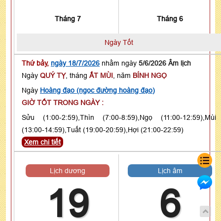
Tháng 7
Tháng 6
Ngày Tốt
Thứ bảy,
ngày 18/7/2026
nhằm ngày
5/6/2026 Âm lịch
Ngày
QUÝ TỴ
, tháng
ẤT MÙI
, năm
BÍNH NGỌ
Ngày
Hoàng đạo (ngọc đường hoàng đạo)
GIỜ TỐT TRONG NGÀY :
Sửu (1:00-2:59),Thìn (7:00-8:59),Ngọ (11:00-12:59),Mùi
(13:00-14:59),Tuất (19:00-20:59),Hợi (21:00-22:59)
Xem chi tiết
Lịch dương
Lịch âm
19
6