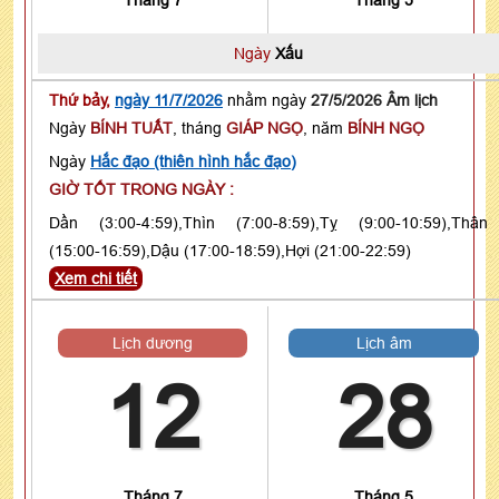
Ngày
Xấu
Thứ bảy,
ngày 11/7/2026
nhằm ngày
27/5/2026 Âm lịch
Ngày
BÍNH TUẤT
, tháng
GIÁP NGỌ
, năm
BÍNH NGỌ
Ngày
Hắc đạo (thiên hình hắc đạo)
GIỜ TỐT TRONG NGÀY :
Dần (3:00-4:59),Thìn (7:00-8:59),Tỵ (9:00-10:59),Thân
(15:00-16:59),Dậu (17:00-18:59),Hợi (21:00-22:59)
Xem chi tiết
Lịch dương
Lịch âm
12
28
Tháng 7
Tháng 5