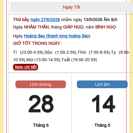
Ngày Tốt
Thứ bảy,
ngày 27/6/2026
nhằm ngày
13/5/2026 Âm lịch
Ngày
NHÂM THÂN
, tháng
GIÁP NGỌ
, năm
BÍNH NGỌ
Ngày
Hoàng đạo (thanh long hoàng đạo)
GIỜ TỐT TRONG NGÀY :
Tí (23:00-0:59),Sửu (1:00-2:59),Thìn (7:00-8:59),Tỵ (9:00-
10:59),Mùi (13:00-14:59),Tuất (19:00-20:59)
Xem chi tiết
Lịch dương
Lịch âm
28
14
Tháng 6
Tháng 5