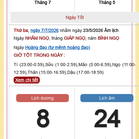
Tháng 7
Tháng 5
Ngày Tốt
Thứ ba,
ngày 7/7/2026
nhằm ngày
23/5/2026 Âm lịch
Ngày
NHÂM NGỌ
, tháng
GIÁP NGỌ
, năm
BÍNH NGỌ
Ngày
Hoàng đạo (tư mệnh hoàng đạo)
GIỜ TỐT TRONG NGÀY :
Tí (23:00-0:59),Sửu (1:00-2:59),Mão (5:00-6:59),Ngọ (11:00-
12:59),Thân (15:00-16:59),Dậu (17:00-18:59)
Xem chi tiết
Lịch dương
Lịch âm
8
24