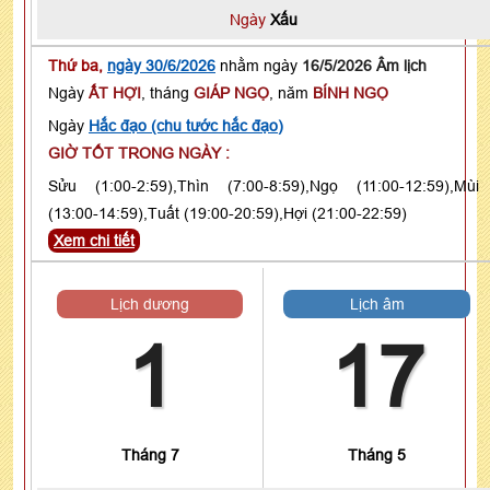
Ngày
Xấu
Thứ ba,
ngày 30/6/2026
nhằm ngày
16/5/2026 Âm lịch
Ngày
ẤT HỢI
, tháng
GIÁP NGỌ
, năm
BÍNH NGỌ
Ngày
Hắc đạo (chu tước hắc đạo)
GIỜ TỐT TRONG NGÀY :
Sửu (1:00-2:59),Thìn (7:00-8:59),Ngọ (11:00-12:59),Mùi
(13:00-14:59),Tuất (19:00-20:59),Hợi (21:00-22:59)
Xem chi tiết
Lịch dương
Lịch âm
1
17
Tháng 7
Tháng 5