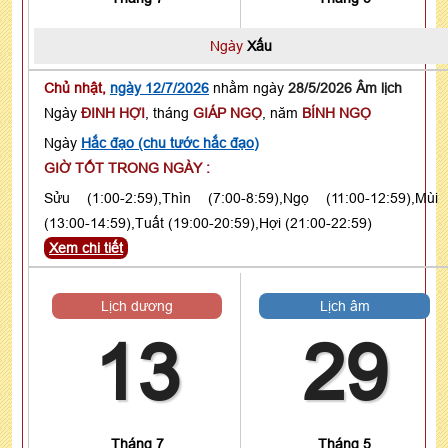
Ngày
Xấu
Chủ nhật,
ngày 12/7/2026
nhằm ngày
28/5/2026 Âm lịch
Ngày
ĐINH HỢI
, tháng
GIÁP NGỌ
, năm
BÍNH NGỌ
Ngày
Hắc đạo (chu tước hắc đạo)
GIỜ TỐT TRONG NGÀY :
Sửu (1:00-2:59),Thìn (7:00-8:59),Ngọ (11:00-12:59),Mùi
(13:00-14:59),Tuất (19:00-20:59),Hợi (21:00-22:59)
Xem chi tiết
Lịch dương
Lịch âm
13
29
Tháng 7
Tháng 5