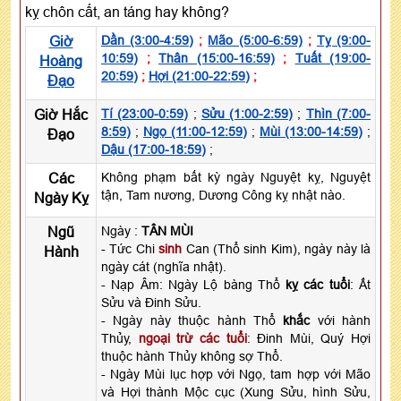
kỵ chôn cất, an táng hay không?
Giờ
Dần (3:00-4:59)
;
Mão (5:00-6:59)
;
Tỵ (9:00-
10:59)
;
Thân (15:00-16:59)
;
Tuất (19:00-
Hoàng
20:59)
;
Hợi (21:00-22:59)
;
Đạo
Giờ Hắc
Tí (23:00-0:59)
;
Sửu (1:00-2:59)
;
Thìn (7:00-
8:59)
;
Ngọ (11:00-12:59)
;
Mùi (13:00-14:59)
;
Đạo
Dậu (17:00-18:59)
;
Các
Không phạm bất kỳ ngày Nguyệt kỵ, Nguyệt
tận, Tam nương, Dương Công kỵ nhật nào.
Ngày Kỵ
Ngũ
Ngày :
TÂN MÙI
- Tức Chi
sinh
Can (Thổ sinh Kim), ngày này là
Hành
ngày cát (nghĩa nhật).
- Nạp Âm: Ngày Lộ bàng Thổ
kỵ các tuổi
: Ất
Sửu và Đinh Sửu.
- Ngày này thuộc hành Thổ
khắc
với hành
Thủy,
ngoại trừ các tuổi
: Đinh Mùi, Quý Hợi
thuộc hành Thủy không sợ Thổ.
- Ngày Mùi lục hợp với Ngọ, tam hợp với Mão
và Hợi thành Mộc cục (Xung Sửu, hình Sửu,