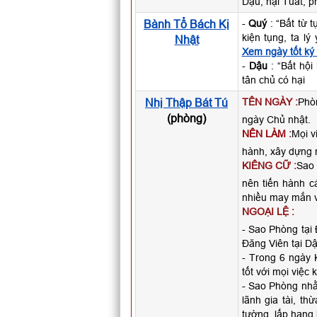
Dậu, hại Tuất, p
Bành Tổ Bách Kị
-
Quý
: “Bất từ 
kiện tụng, ta l
Nhật
Xem ngày tốt ký
-
Dậu
: “Bất hội
tân chủ có hại
Nhị Thập Bát Tú
TÊN NGÀY :
Phò
(phòng)
ngày Chủ nhật.
NÊN LÀM :
Mọi v
hành, xây dựng n
KIÊNG CỮ :
Sao 
nên tiến hành c
nhiều may mắn v
NGOẠI LỆ :
- Sao Phòng tại 
Đăng Viên tại Dậ
- Trong 6 ngày 
tốt với mọi việc 
- Sao Phòng nh
lãnh gia tài, t
tường, lấp hang l