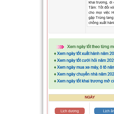
khai trương, di
Tâm: Tốt đối vớ
cho mọi việc H
gặp Trùng tang:
chồng xuất hàn
Xem ngày tốt theo từng m
♦
Xem ngày tốt xuất hành năm 2
♦
Xem ngày tốt cưới hỏi năm 202
♦
Xem ngày mua xe máy, ô tô nă
♦
Xem ngày chuyển nhà năm 20
♦
Xem ngày tốt khai trương mở 
NGÀY
Lịch dương
Lịch â