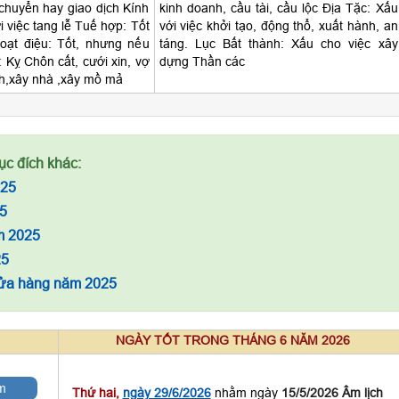
 chuyển hay giao dịch Kính
kinh doanh, cầu tài, cầu lộc Địa Tặc: Xấu
i việc tang lễ Tuế hợp: Tốt
với việc khởi tạo, động thổ, xuất hành, an
oạt điệu: Tốt, nhưng nếu
táng. Lục Bất thành: Xấu cho việc xây
 Kỵ Chôn cất, cưới xin, vợ
dựng Thần các
h,xây nhà ,xây mồ mả
ục đích khác:
025
5
m 2025
25
cửa hàng năm 2025
NGÀY TỐT TRONG THÁNG 6 NĂM 2026
m
Thứ hai,
ngày 29/6/2026
nhằm ngày
15/5/2026 Âm lịch