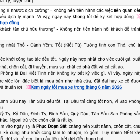
há Tý, tuyệt Dần)
tụng lí nhược địch cường” - Không nên tiến hành các việc liên quan đế
ý yếu địch lý mạnh. Vì vậy, ngày này không tốt để ký kết hợp đồng
 hợp đồng
 khách tân chủ hữu thương” - Không nên tiến hành hội khách để trán
ng nhật Thố - Cảnh Yêm: Tốt (Kiết Tú) Tướng tinh con Thỏ, chủ tr
iệc khởi công tạo tác đều tốt. Ngày này hợp nhất cho việc cưới gả, xuấ
hà, chôn cất, đi thuyền, mưu sự, chặt cỏ phá đất và cả cắt áo.
Phòng là Đại Kiết Tinh nên không kỵ bất kỳ việc gì. Vì vậy, ngày nà
ác việc lớn đặc biệt là mua bán như nhà cửa, đất đai hay xe cộ đượ
à thuận lợi
Xem ngày tốt mua xe trong tháng 6 năm 2026
Đinh Sửu hay Tân Sửu đều tốt. Tại Dậu thì càng tốt hơn, vì Sao Phòn
u.
Kỷ Tỵ, Kỷ Dậu, Đinh Tỵ, Đinh Sửu, Quý Dậu, Tân Sửu Sao Phòng vẫ
khác. Ngoại trừ việc chôn cất là rất kỵ.
ằm vào ngày Tỵ là
Phục Đoạn Sát
: chẳng nên xuất hành, chôn cất, chi
hừa kế cũng như khởi công làm lò nhuộm, lò gốm. Tuy nhiên NÊN xâ
ỗ, dứt vú trẻ em, làm cầu tiêu, kết dứt điều hung hại.