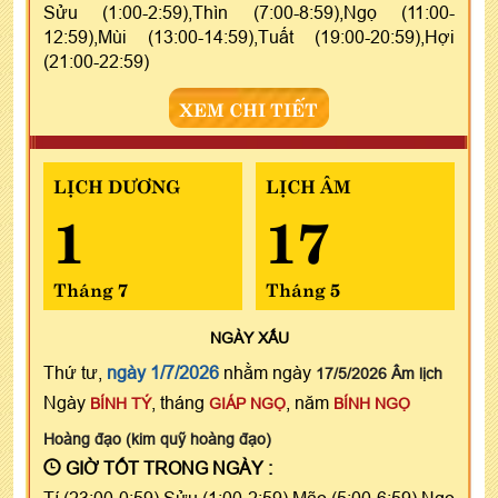
Sửu (1:00-2:59),Thìn (7:00-8:59),Ngọ (11:00-
12:59),Mùi (13:00-14:59),Tuất (19:00-20:59),Hợi
(21:00-22:59)
XEM CHI TIẾT
LỊCH DƯƠNG
LỊCH ÂM
1
17
Tháng 7
Tháng 5
NGÀY
XẤU
Thứ tư,
ngày 1/7/2026
nhằm ngày
17/5/2026 Âm lịch
Ngày
, tháng
, năm
BÍNH TÝ
GIÁP NGỌ
BÍNH NGỌ
Hoàng đạo (kim quỹ hoàng đạo)
GIỜ TỐT TRONG NGÀY :