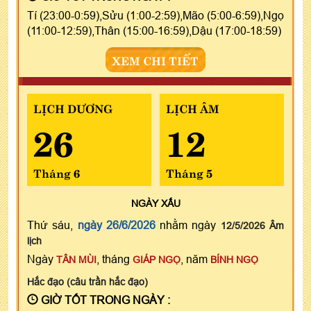
Tí (23:00-0:59),Sửu (1:00-2:59),Mão (5:00-6:59),Ngọ
(11:00-12:59),Thân (15:00-16:59),Dậu (17:00-18:59)
XEM CHI TIẾT
LỊCH DƯƠNG
LỊCH ÂM
26
12
Tháng 6
Tháng 5
NGÀY
XẤU
Thứ sáu,
ngày 26/6/2026
nhằm ngày
12/5/2026 Âm
lịch
Ngày
, tháng
, năm
TÂN MÙI
GIÁP NGỌ
BÍNH NGỌ
Hắc đạo (câu trần hắc đạo)
GIỜ TỐT TRONG NGÀY :