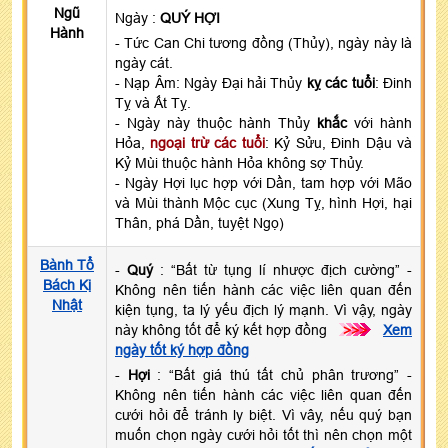
Ngũ
Ngày :
QUÝ HỢI
Hành
- Tức Can Chi tương đồng (Thủy), ngày này là
ngày cát.
- Nạp Âm: Ngày Đại hải Thủy
kỵ các tuổi
: Đinh
Tỵ và Ất Tỵ.
- Ngày này thuộc hành Thủy
khắc
với hành
Hỏa,
ngoại trừ các tuổi
: Kỷ Sửu, Đinh Dậu và
Kỷ Mùi thuộc hành Hỏa không sợ Thủy.
- Ngày Hợi lục hợp với Dần, tam hợp với Mão
và Mùi thành Mộc cục (Xung Tỵ, hình Hợi, hại
Thân, phá Dần, tuyệt Ngọ)
Bành Tổ
-
Quý
: “Bất từ tụng lí nhược địch cường” -
Bách Kị
Không nên tiến hành các việc liên quan đến
Nhật
kiện tụng, ta lý yếu địch lý mạnh. Vì vậy, ngày
này không tốt để ký kết hợp đồng
>>>
Xem
ngày tốt ký hợp đồng
-
Hợi
: “Bất giá thú tất chủ phân trương” -
Không nên tiến hành các việc liên quan đến
cưới hỏi để tránh ly biệt. Vì vây, nếu quý bạn
muốn chọn ngày cưới hỏi tốt thì nên chọn một