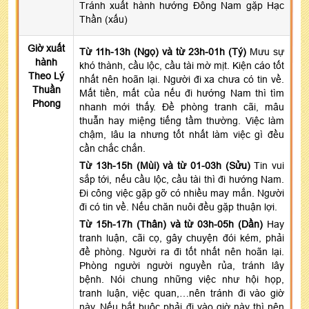
Tránh xuất hành hướng Đông Nam gặp Hạc
Thần (xấu)
Giờ xuất
Từ 11h-13h (Ngọ) và từ 23h-01h (Tý)
Mưu sự
hành
khó thành, cầu lộc, cầu tài mờ mịt. Kiện cáo tốt
Theo Lý
nhất nên hoãn lại. Người đi xa chưa có tin về.
Thuần
Mất tiền, mất của nếu đi hướng Nam thì tìm
Phong
nhanh mới thấy. Đề phòng tranh cãi, mâu
thuẫn hay miệng tiếng tầm thường. Việc làm
chậm, lâu la nhưng tốt nhất làm việc gì đều
cần chắc chắn.
Từ 13h-15h (Mùi) và từ 01-03h (Sửu)
Tin vui
sắp tới, nếu cầu lộc, cầu tài thì đi hướng Nam.
Đi công việc gặp gỡ có nhiều may mắn. Người
đi có tin về. Nếu chăn nuôi đều gặp thuận lợi.
Từ 15h-17h (Thân) và từ 03h-05h (Dần)
Hay
tranh luận, cãi cọ, gây chuyện đói kém, phải
đề phòng. Người ra đi tốt nhất nên hoãn lại.
Phòng người người nguyền rủa, tránh lây
bệnh. Nói chung những việc như hội họp,
tranh luận, việc quan,…nên tránh đi vào giờ
này. Nếu bắt buộc phải đi vào giờ này thì nên