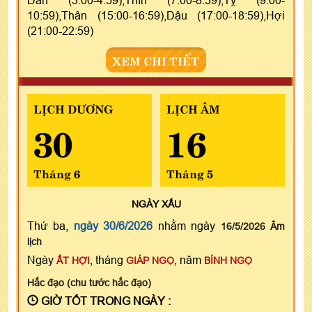
Dần (3:00-4:59),Thìn (7:00-8:59),Tỵ (9:00-
10:59),Thân (15:00-16:59),Dậu (17:00-18:59),Hợi
(21:00-22:59)
XEM CHI TIẾT
LỊCH DƯƠNG
LỊCH ÂM
30
16
Tháng 6
Tháng 5
NGÀY
XẤU
Thứ ba,
ngày 30/6/2026
nhằm ngày
16/5/2026 Âm
lịch
Ngày
, tháng
, năm
ẤT HỢI
GIÁP NGỌ
BÍNH NGỌ
Hắc đạo (chu tước hắc đạo)
GIỜ TỐT TRONG NGÀY :