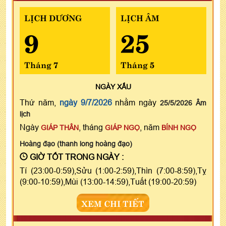
LỊCH DƯƠNG
LỊCH ÂM
9
25
Tháng 7
Tháng 5
NGÀY
XẤU
Thứ năm,
ngày 9/7/2026
nhằm ngày
25/5/2026 Âm
lịch
Ngày
, tháng
, năm
GIÁP THÂN
GIÁP NGỌ
BÍNH NGỌ
Hoàng đạo (thanh long hoàng đạo)
GIỜ TỐT TRONG NGÀY :
Tí (23:00-0:59),Sửu (1:00-2:59),Thìn (7:00-8:59),Tỵ
(9:00-10:59),Mùi (13:00-14:59),Tuất (19:00-20:59)
XEM CHI TIẾT