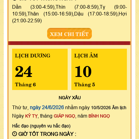
Dần (3:00-4:59),Thìn (7:00-8:59),Tỵ (9:00-
10:59),Thân (15:00-16:59),Dậu (17:00-18:59),Hợi
(21:00-22:59)
XEM CHI TIẾT
LỊCH DƯƠNG
LỊCH ÂM
24
10
Tháng 6
Tháng 5
NGÀY
XẤU
Thứ tư,
ngày 24/6/2026
nhằm ngày
10/5/2026 Âm lịch
Ngày
, tháng
, năm
KỶ TỴ
GIÁP NGỌ
BÍNH NGỌ
Hắc đạo (nguyên vu hắc đạo)
GIỜ TỐT TRONG NGÀY :