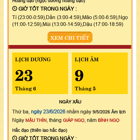
Hoàng đạo (ngọc đường hoàng đạo)
GIỜ TỐT TRONG NGÀY :
Tí (23:00-0:59),Dần (3:00-4:59),Mão (5:00-6:59),Ngọ
(11:00-12:59),Mùi (13:00-14:59),Dậu (17:00-18:59)
XEM CHI TIẾT
LỊCH DƯƠNG
LỊCH ÂM
23
9
Tháng 6
Tháng 5
NGÀY
XẤU
Thứ ba,
ngày 23/6/2026
nhằm ngày
9/5/2026 Âm lịch
Ngày
, tháng
, năm
MẬU THÌN
GIÁP NGỌ
BÍNH NGỌ
Hắc đạo (thiên lao hắc đạo)
GIỜ TỐT TRONG NGÀY :