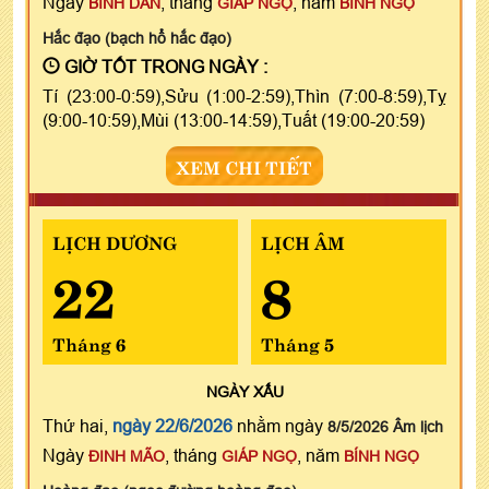
Ngày
, tháng
, năm
BÍNH DẦN
GIÁP NGỌ
BÍNH NGỌ
Hắc đạo (bạch hổ hắc đạo)
GIỜ TỐT TRONG NGÀY :
Tí (23:00-0:59),Sửu (1:00-2:59),Thìn (7:00-8:59),Tỵ
(9:00-10:59),Mùi (13:00-14:59),Tuất (19:00-20:59)
XEM CHI TIẾT
LỊCH DƯƠNG
LỊCH ÂM
22
8
Tháng 6
Tháng 5
NGÀY
XẤU
Thứ hai,
ngày 22/6/2026
nhằm ngày
8/5/2026 Âm lịch
Ngày
, tháng
, năm
ĐINH MÃO
GIÁP NGỌ
BÍNH NGỌ