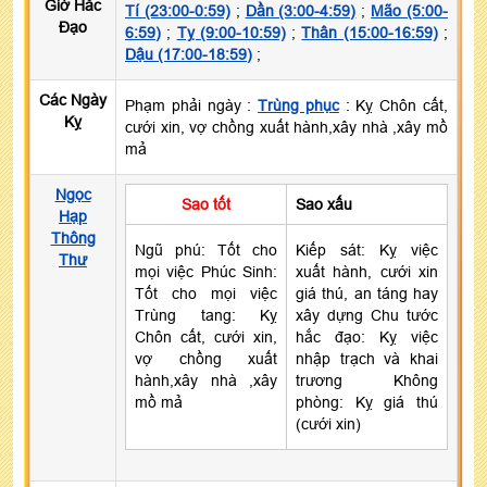
Giờ Hắc
Tí (23:00-0:59)
;
Dần (3:00-4:59)
;
Mão (5:00-
Đạo
6:59)
;
Tỵ (9:00-10:59)
;
Thân (15:00-16:59)
;
Dậu (17:00-18:59)
;
Các Ngày
Phạm phải ngày :
Trùng phục
: Kỵ Chôn cất,
Kỵ
cưới xin, vợ chồng xuất hành,xây nhà ,xây mồ
mả
Ngọc
Sao tốt
Sao xấu
Hạp
Thông
Ngũ phú: Tốt cho
Kiếp sát: Kỵ việc
Thư
mọi việc Phúc Sinh:
xuất hành, cưới xin
Tốt cho mọi việc
giá thú, an táng hay
Trùng tang: Kỵ
xây dựng Chu tước
Chôn cất, cưới xin,
hắc đạo: Kỵ việc
vợ chồng xuất
nhập trạch và khai
hành,xây nhà ,xây
trương Không
mồ mả
phòng: Kỵ giá thú
(cưới xin)