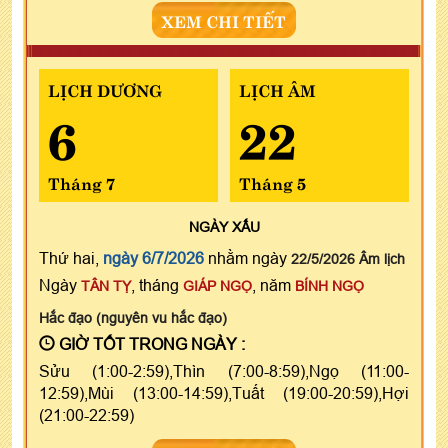
XEM CHI TIẾT
LỊCH DƯƠNG
LỊCH ÂM
6
22
Tháng 7
Tháng 5
NGÀY
XẤU
Thứ hai,
ngày 6/7/2026
nhằm ngày
22/5/2026 Âm lịch
Ngày
, tháng
, năm
TÂN TỴ
GIÁP NGỌ
BÍNH NGỌ
Hắc đạo (nguyên vu hắc đạo)
GIỜ TỐT TRONG NGÀY :
Sửu (1:00-2:59),Thìn (7:00-8:59),Ngọ (11:00-
12:59),Mùi (13:00-14:59),Tuất (19:00-20:59),Hợi
(21:00-22:59)