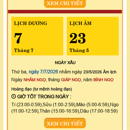
XEM CHI TIẾT
LỊCH DƯƠNG
LỊCH ÂM
7
23
Tháng 7
Tháng 5
NGÀY
XẤU
Thứ ba,
ngày 7/7/2026
nhằm ngày
23/5/2026 Âm lịch
Ngày
, tháng
, năm
NHÂM NGỌ
GIÁP NGỌ
BÍNH NGỌ
Hoàng đạo (tư mệnh hoàng đạo)
GIỜ TỐT TRONG NGÀY :
Tí (23:00-0:59),Sửu (1:00-2:59),Mão (5:00-6:59),Ngọ
(11:00-12:59),Thân (15:00-16:59),Dậu (17:00-18:59)
XEM CHI TIẾT