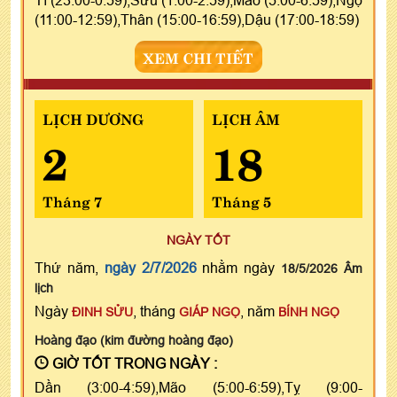
Tí (23:00-0:59),Sửu (1:00-2:59),Mão (5:00-6:59),Ngọ
(11:00-12:59),Thân (15:00-16:59),Dậu (17:00-18:59)
XEM CHI TIẾT
LỊCH DƯƠNG
LỊCH ÂM
2
18
Tháng 7
Tháng 5
NGÀY TỐT
Thứ năm,
ngày 2/7/2026
nhằm ngày
18/5/2026 Âm
lịch
Ngày
, tháng
, năm
ĐINH SỬU
GIÁP NGỌ
BÍNH NGỌ
Hoàng đạo (kim đường hoàng đạo)
GIỜ TỐT TRONG NGÀY :
Dần (3:00-4:59),Mão (5:00-6:59),Tỵ (9:00-