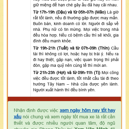
giữ miệng để hạn ché gây ẩu đả hay cãi nhau.
Từ 17h-19h (Dậu) và từ 05h-07h (Mão)
Là giờ
rất tốt lành, nếu đi thường gặp được may mắn.
Buôn bán, kinh doanh có lời. Người đi sắp về
nhà. Phụ nữ có tin mừng. Mọi việc trong nhà
đều hòa hợp. Nếu có bệnh cầu thì sẽ khỏi, gia
đình đều mạnh khỏe.
Từ 19h-21h (Tuất) và từ 07h-09h (Thìn)
Cầu
tài thì không có lợi, hoặc hay bị trái ý. Nếu ra
đi hay thiệt, gặp nạn, việc quan trọng thì phải
đòn, gặp ma quỷ nên cúng tế thì mới an.
Từ 21h-23h (Hợi) và từ 09h-11h (Tị)
Mọi công
việc đều được tốt lành, tốt nhất cầu tài đi theo
hướng Tây Nam – Nhà cửa được yên lành.
Người xuất hành thì đều bình yên.
Nhận định được việc
xem ngày hôm nay tốt hay
xấu
nói chung và xem ngày tốt mua xe là rất cần
thiết và được nhiều người quan tâm, độ ngũ