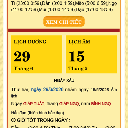
Tí (23:00-0:59),Dần (3:00-4:59),Mão (5:00-6:59),Ngọ
(11:00-12:59),Mùi (13:00-14:59),Dậu (17:00-18:59)
XEM CHI TIẾT
LỊCH DƯƠNG
LỊCH ÂM
29
15
Tháng 6
Tháng 5
NGÀY
XẤU
Thứ hai,
ngày 29/6/2026
nhằm ngày
15/5/2026 Âm
lịch
Ngày
, tháng
, năm
GIÁP TUẤT
GIÁP NGỌ
BÍNH NGỌ
Hắc đạo (thiên hình hắc đạo)
GIỜ TỐT TRONG NGÀY :