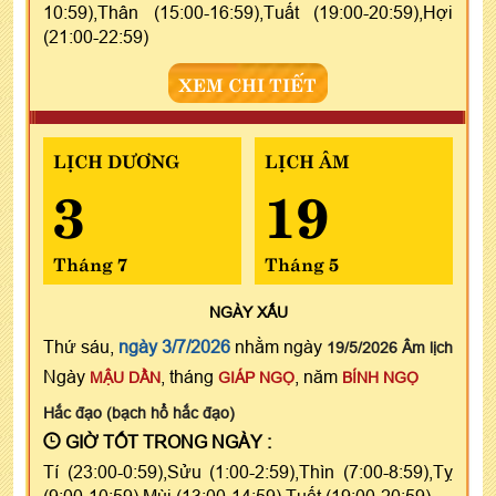
10:59),Thân (15:00-16:59),Tuất (19:00-20:59),Hợi
(21:00-22:59)
XEM CHI TIẾT
LỊCH DƯƠNG
LỊCH ÂM
3
19
Tháng 7
Tháng 5
NGÀY
XẤU
Thứ sáu,
ngày 3/7/2026
nhằm ngày
19/5/2026 Âm lịch
Ngày
, tháng
, năm
MẬU DẦN
GIÁP NGỌ
BÍNH NGỌ
Hắc đạo (bạch hổ hắc đạo)
GIỜ TỐT TRONG NGÀY :
Tí (23:00-0:59),Sửu (1:00-2:59),Thìn (7:00-8:59),Tỵ