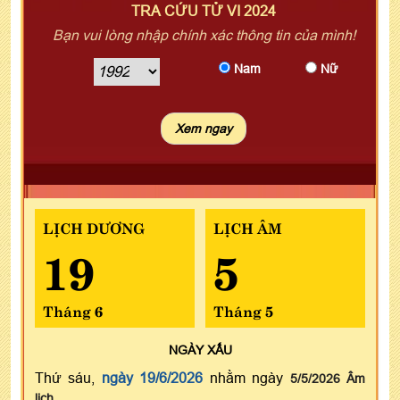
TRA CỨU TỬ VI 2024
Bạn vui lòng nhập chính xác thông tin của mình!
Nam
Nữ
LỊCH DƯƠNG
LỊCH ÂM
19
5
Tháng 6
Tháng 5
NGÀY
XẤU
Thứ sáu,
ngày 19/6/2026
nhằm ngày
5/5/2026 Âm
lịch