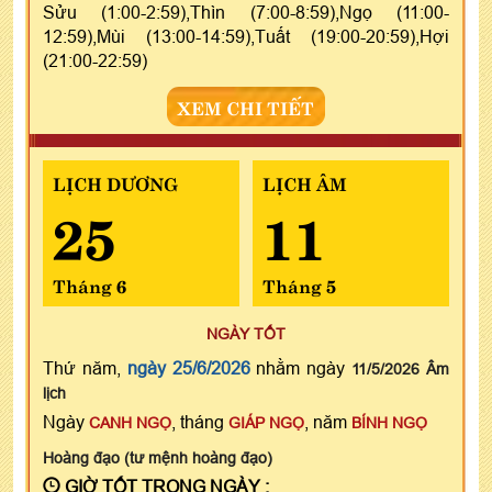
Sửu (1:00-2:59),Thìn (7:00-8:59),Ngọ (11:00-
12:59),Mùi (13:00-14:59),Tuất (19:00-20:59),Hợi
(21:00-22:59)
XEM CHI TIẾT
LỊCH DƯƠNG
LỊCH ÂM
25
11
Tháng 6
Tháng 5
NGÀY TỐT
Thứ năm,
ngày 25/6/2026
nhằm ngày
11/5/2026 Âm
lịch
Ngày
, tháng
, năm
CANH NGỌ
GIÁP NGỌ
BÍNH NGỌ
Hoàng đạo (tư mệnh hoàng đạo)
GIỜ TỐT TRONG NGÀY :