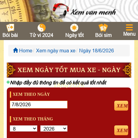
Menu
Bói bài
Tử vi 2024
Ngày tốt
Bói sim
Home
Xem ngày mua xe
Ngày 18/6/2026
XEM NGÀY TỐT MUA XE - NGÀY
Nhập đầy đủ thông tin để có kết quả tốt nhất
18/6/2026
XEM THEO NGÀY
XEM
XEM THEO THÁNG
XEM