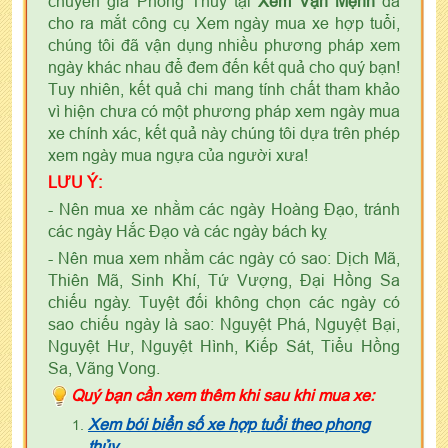
chuyên gia Phong Thủy tại
Xem Vận Mệnh
đã
cho ra mắt công cụ Xem ngày mua xe hợp tuổi,
chúng tôi đã vận dụng nhiều phương pháp xem
ngày khác nhau để đem đến kết quả cho quý bạn!
Tuy nhiên, kết quả chi mang tính chất tham khảo
vì hiện chưa có một phương pháp xem ngày mua
xe chính xác, kết quả này chúng tôi dựa trên phép
xem ngày mua ngựa của người xưa!
LƯU Ý:
- Nên mua xe nhằm các ngày Hoàng Đạo, tránh
các ngày Hắc Đạo và các ngày bách kỵ
- Nên mua xem nhằm các ngày có sao: Dịch Mã,
Thiên Mã, Sinh Khí, Tứ Vượng, Đại Hồng Sa
chiếu ngày. Tuyệt đối không chọn các ngày có
sao chiếu ngày là sao: Nguyệt Phá, Nguyệt Bại,
Nguyệt Hư, Nguyệt Hình, Kiếp Sát, Tiểu Hồng
Sa, Vãng Vong.
Quý bạn cần xem thêm khi sau khi mua xe:
Xem bói biển số xe hợp tuổi theo phong
thủy