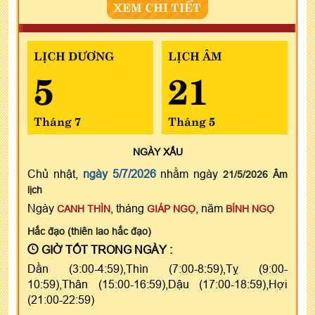
XEM CHI TIẾT
LỊCH DƯƠNG
LỊCH ÂM
5
21
Tháng 7
Tháng 5
NGÀY
XẤU
Chủ nhật,
ngày 5/7/2026
nhằm ngày
21/5/2026 Âm
lịch
Ngày
, tháng
, năm
CANH THÌN
GIÁP NGỌ
BÍNH NGỌ
Hắc đạo (thiên lao hắc đạo)
GIỜ TỐT TRONG NGÀY :
Dần (3:00-4:59),Thìn (7:00-8:59),Tỵ (9:00-
10:59),Thân (15:00-16:59),Dậu (17:00-18:59),Hợi
(21:00-22:59)