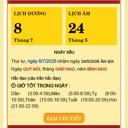
LỊCH DƯƠNG
LỊCH ÂM
8
24
Tháng 7
Tháng 5
NGÀY
XẤU
Thứ tư,
ngày 8/7/2026
nhằm ngày
24/5/2026 Âm lịch
Ngày
, tháng
, năm
QUÝ MÙI
GIÁP NGỌ
BÍNH NGỌ
Hắc đạo (câu trần hắc đạo)
GIỜ TỐT TRONG NGÀY :
Dần (3:00-4:59),Mão (5:00-6:59),Tỵ (9:00-
10:59),Thân (15:00-16:59),Tuất (19:00-20:59),Hợi
(21:00-22:59)
XEM CHI TIẾT