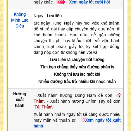
ngày khác
>>>
Xem ngày tốt cưới hỏi
Khổng
Ngày :
Lưu liên
Minh Lục
tức ngày Hung. Ngày này mọi việc khó thành,
Diệu
dễ bị trễ nải hay gặp chuyện dây dưa nên rất
khó hoàn thành. Hơn nữa, dễ gặp những
chuyện thị phi hay khẩu thiệt. Về việc hành
chính, luật pháp, giấy tờ, ký kết hợp đồng,
dâng nộp đơn từ không nên vội vã.
Lưu Liên là chuyện bất tường
Tìm bạn chẳng thấy nửa đường phân ly
Không thì lưu lạc một khi
Nhiều đường trắc trở nhiều khi nhọc nhằn
Hướng
- Xuất hành hướng Đông Nam để đón '
Hỷ
xuất
Thần
'. - Xuất hành hướng Chính Tây để đón
hành
'
Tài Thần
'.
Xuất hành nhằm ngày tốt sẽ càng được nhiều
may mắn và thuận lợi
Xem ngày tốt xuất
hành