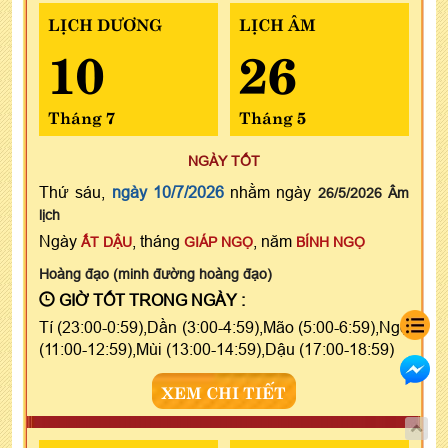
LỊCH DƯƠNG
LỊCH ÂM
10
26
Tháng 7
Tháng 5
NGÀY TỐT
Thứ sáu,
ngày 10/7/2026
nhằm ngày
26/5/2026 Âm
lịch
Ngày
, tháng
, năm
ẤT DẬU
GIÁP NGỌ
BÍNH NGỌ
Hoàng đạo (minh đường hoàng đạo)
GIỜ TỐT TRONG NGÀY :
Tí (23:00-0:59),Dần (3:00-4:59),Mão (5:00-6:59),Ngọ
(11:00-12:59),Mùi (13:00-14:59),Dậu (17:00-18:59)
XEM CHI TIẾT