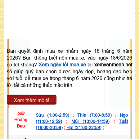
Bạn quyết định mua xe nhằm ngày 18 tháng 6 năm
2026? Bạn không biết nên mua xe vào ngày 18/6/2026
có tốt không?
Xem ngày tốt mua xe
tại
xemvanmenh.net
sẽ giúp quý bạn chọn được ngày đẹp, hoàng đạo hợp
với tuổi để mua xe trong tháng 6 năm 2026 cũng như trả
lời tất cả những thắc mắc trên.
Xem thêm mô tả
Giờ
Sửu (1:00-2:59)
;
Thìn (7:00-8:59)
;
Ngọ
Hoàng
(11:00-12:59)
;
Mùi (13:00-14:59)
;
Tuất
Đạo
(19:00-20:59)
;
Hợi (21:00-22:59)
;