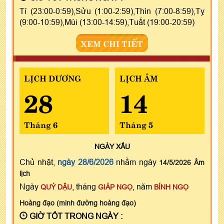
Tí (23:00-0:59),Sửu (1:00-2:59),Thìn (7:00-8:59),Tỵ
(9:00-10:59),Mùi (13:00-14:59),Tuất (19:00-20:59)
XEM CHI TIẾT
LỊCH DƯƠNG
LỊCH ÂM
28
14
Tháng 6
Tháng 5
NGÀY
XẤU
Chủ nhật,
ngày 28/6/2026
nhằm ngày
14/5/2026 Âm
lịch
Ngày
, tháng
, năm
QUÝ DẬU
GIÁP NGỌ
BÍNH NGỌ
Hoàng đạo (minh đường hoàng đạo)
GIỜ TỐT TRONG NGÀY :