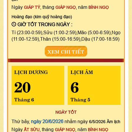
Ngày
, tháng
, năm
GIÁP TÝ
GIÁP NGỌ
BÍNH NGỌ
Hoàng đạo (kim quỹ hoàng đạo)
GIỜ TỐT TRONG NGÀY :
Tí (23:00-0:59),Sửu (1:00-2:59),Mão (5:00-6:59),Ngọ
(11:00-12:59),Thân (15:00-16:59),Dậu (17:00-18:59)
XEM CHI TIẾT
LỊCH DƯƠNG
LỊCH ÂM
20
6
Tháng 6
Tháng 5
NGÀY TỐT
Thứ bảy,
ngày 20/6/2026
nhằm ngày
6/5/2026 Âm lịch
Ngày
, tháng
, năm
ẤT SỬU
GIÁP NGỌ
BÍNH NGỌ