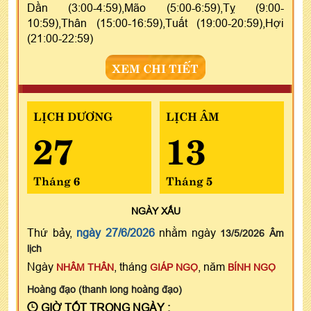
Dần (3:00-4:59),Mão (5:00-6:59),Tỵ (9:00-
10:59),Thân (15:00-16:59),Tuất (19:00-20:59),Hợi
(21:00-22:59)
XEM CHI TIẾT
LỊCH DƯƠNG
LỊCH ÂM
27
13
Tháng 6
Tháng 5
NGÀY
XẤU
Thứ bảy,
ngày 27/6/2026
nhằm ngày
13/5/2026 Âm
lịch
Ngày
, tháng
, năm
NHÂM THÂN
GIÁP NGỌ
BÍNH NGỌ
Hoàng đạo (thanh long hoàng đạo)
GIỜ TỐT TRONG NGÀY :