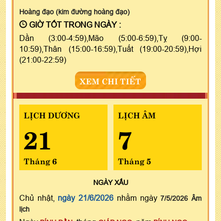
Hoàng đạo (kim đường hoàng đạo)
GIỜ TỐT TRONG NGÀY :
Dần (3:00-4:59),Mão (5:00-6:59),Tỵ (9:00-
10:59),Thân (15:00-16:59),Tuất (19:00-20:59),Hợi
(21:00-22:59)
XEM CHI TIẾT
LỊCH DƯƠNG
LỊCH ÂM
21
7
Tháng 6
Tháng 5
NGÀY
XẤU
Chủ nhật,
ngày 21/6/2026
nhằm ngày
7/5/2026 Âm
lịch