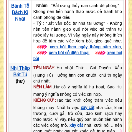
Bành Tổ
-
Nhâm
: “Bất ương thủy nan canh đê phòng” -
Không nên tiến hành tháo nước để tránh khó
Bách Kị
canh phòng đê điều
Nhật
-
Tý
: “Bất vấn bốc tự nhạ tai ương” - Không
nên tiến hành gieo quẻ hỏi việc để tránh tự
rước lấy tai ương. Vì vậy, ngày này không thích
hợp để làm các việc Xem bói, gieo quẻ như:
>>>
xem bói theo ngày tháng năm sinh
,
>>>
xem bói số điện thoại
,
>>>
xem bói
bài
Nhị Thập
TÊN NGÀY :
Hư nhật Thử - Cái Duyên: Xấu
Bát Tú
(Hung Tú) Tướng tinh con chuột, chủ trị ngày
(hư)
chủ nhật.
NÊN LÀM :
Hư có ý nghĩa là hư hoại, Sao Hư
mang ý nghĩa không có việc chi hợp.
KIÊNG CỮ :
Tạo tác khởi công trăm việc đều
không may. Nhất là việc
xây cất
nhà cửa, khai
trương, cưới gả, trổ cửa, đào kinh rạch hay
tháo nước. Vì vậy, nếu quý bạn muốn tiến hành
các việc động thổ,
xây cất
nhà, cưới hỏi… nên
chọn một ngày đại cát khác để thực hiện