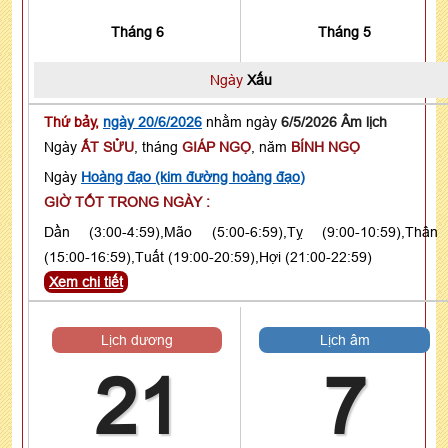
Tháng 6
Tháng 5
Ngày
Xấu
Thứ bảy,
ngày 20/6/2026
nhằm ngày
6/5/2026 Âm lịch
Ngày
ẤT SỬU
, tháng
GIÁP NGỌ
, năm
BÍNH NGỌ
Ngày
Hoàng đạo (kim đường hoàng đạo)
GIỜ TỐT TRONG NGÀY :
Dần (3:00-4:59),Mão (5:00-6:59),Tỵ (9:00-10:59),Thân
(15:00-16:59),Tuất (19:00-20:59),Hợi (21:00-22:59)
Xem chi tiết
Lịch dương
Lịch âm
21
7