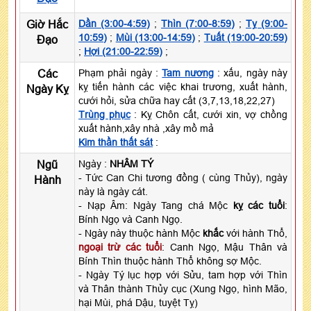
Giờ Hắc
Dần (3:00-4:59)
;
Thìn (7:00-8:59)
;
Tỵ (9:00-
10:59)
;
Mùi (13:00-14:59)
;
Tuất (19:00-20:59)
Đạo
;
Hợi (21:00-22:59)
;
Các
Phạm phải ngày :
Tam nương
: xấu, ngày này
kỵ tiến hành các việc khai trương, xuất hành,
Ngày Kỵ
cưới hỏi, sửa chữa hay cất (3,7,13,18,22,27)
Trùng phục
: Kỵ Chôn cất, cưới xin, vợ chồng
xuất hành,xây nhà ,xây mồ mả
Kim thần thất sát
:
Ngũ
Ngày :
NHÂM TÝ
- Tức Can Chi tương đồng ( cùng Thủy), ngày
Hành
này là ngày cát.
- Nạp Âm: Ngày Tang chá Mộc
kỵ các tuổi
:
Bính Ngọ và Canh Ngọ.
- Ngày này thuộc hành Mộc
khắc
với hành Thổ,
ngoại trừ các tuổi
: Canh Ngọ, Mậu Thân và
Bính Thìn thuộc hành Thổ không sợ Mộc.
- Ngày Tý lục hợp với Sửu, tam hợp với Thìn
và Thân thành Thủy cục (Xung Ngọ, hình Mão,
hại Mùi, phá Dậu, tuyệt Tỵ)