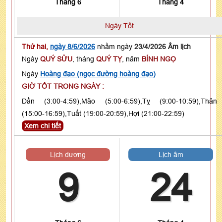
Tháng 6
Tháng 4
Ngày Tốt
Thứ hai,
ngày 8/6/2026
nhằm ngày
23/4/2026 Âm lịch
Ngày
QUÝ SỬU
, tháng
QUÝ TỴ
, năm
BÍNH NGỌ
Ngày
Hoàng đạo (ngọc đường hoàng đạo)
GIỜ TỐT TRONG NGÀY :
Dần (3:00-4:59),Mão (5:00-6:59),Tỵ (9:00-10:59),Thân
(15:00-16:59),Tuất (19:00-20:59),Hợi (21:00-22:59)
Xem chi tiết
Lịch dương
Lịch âm
9
24