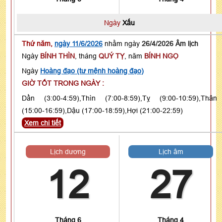
Ngày
Xấu
Thứ năm,
ngày 11/6/2026
nhằm ngày
26/4/2026 Âm lịch
Ngày
BÍNH THÌN
, tháng
QUÝ TỴ
, năm
BÍNH NGỌ
Ngày
Hoàng đạo (tư mệnh hoàng đạo)
GIỜ TỐT TRONG NGÀY :
Dần (3:00-4:59),Thìn (7:00-8:59),Tỵ (9:00-10:59),Thân
(15:00-16:59),Dậu (17:00-18:59),Hợi (21:00-22:59)
Xem chi tiết
Lịch dương
Lịch âm
12
27
Tháng 6
Tháng 4