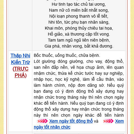
Hư tinh tạo tác chủ tai ương,
Nam nữ cô miên bất nhất song,
Nội loạn phong thanh vô lễ tiết,
Nhi tôn, tức phụ bạn nhân sàng,
Khai môn, phóng thủy chiêu tai họa,
Hổ giảo, xà thương cập tốt vong.
Tam tam ngũ ngũ liên niên bệnh,
Gia phá, nhân vong, bất khả đương.
Thập Nhị
Bốc thuốc, uống thuốc, chữa bệnh.
Lót giường đóng giường, cho vay, động thổ,
Kiến Trừ
san nền đắp nền, vẽ họa chụp ảnh, lên quan
(
TRỰC
nhậm chức, thừa kế chức tước hay sự nghiệp,
PHÁ
)
nhập học, học kỹ nghệ, làm lễ cầu thân, vào
làm hành chính, nộp đơn dâng sớ. Nếu quý
bạn đang có ý định động thổ xây dựng hay
nhận chức trong tháng này thì nên chọn ngày
khác để tiến hành. Nếu quý bạn đang có ý định
động thổ xây dựng hay nhận chức trong tháng
này thì nên chọn ngày khác để tiến hành
>>>
Xem ngày tốt động thổ
và
>>>
Xem
ngày tốt nhận chức