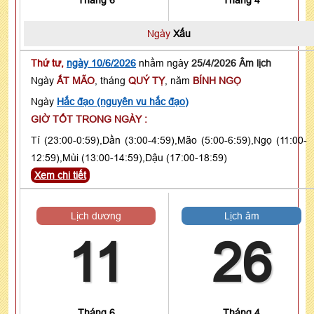
Ngày
Xấu
Thứ tư,
ngày 10/6/2026
nhằm ngày
25/4/2026 Âm lịch
Ngày
ẤT MÃO
, tháng
QUÝ TỴ
, năm
BÍNH NGỌ
Ngày
Hắc đạo (nguyên vu hắc đạo)
GIỜ TỐT TRONG NGÀY :
Tí (23:00-0:59),Dần (3:00-4:59),Mão (5:00-6:59),Ngọ (11:00-
12:59),Mùi (13:00-14:59),Dậu (17:00-18:59)
Xem chi tiết
Lịch dương
Lịch âm
11
26
Tháng 6
Tháng 4