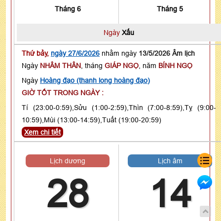
Tháng 6
Tháng 5
Ngày
Xấu
Thứ bảy,
ngày 27/6/2026
nhằm ngày
13/5/2026 Âm lịch
Ngày
NHÂM THÂN
, tháng
GIÁP NGỌ
, năm
BÍNH NGỌ
Ngày
Hoàng đạo (thanh long hoàng đạo)
GIỜ TỐT TRONG NGÀY :
Tí (23:00-0:59),Sửu (1:00-2:59),Thìn (7:00-8:59),Tỵ (9:00-
10:59),Mùi (13:00-14:59),Tuất (19:00-20:59)
Xem chi tiết
Lịch dương
Lịch âm
28
14