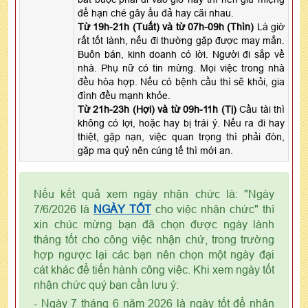
để hạn ché gây ẩu đả hay cãi nhau.
Từ 19h-21h (Tuất) và từ 07h-09h (Thìn)
Là giờ
rất tốt lành, nếu đi thường gặp được may mắn.
Buôn bán, kinh doanh có lời. Người đi sắp về
nhà. Phụ nữ có tin mừng. Mọi việc trong nhà
đều hòa hợp. Nếu có bệnh cầu thì sẽ khỏi, gia
đình đều mạnh khỏe.
Từ 21h-23h (Hợi) và từ 09h-11h (Tị)
Cầu tài thì
không có lợi, hoặc hay bị trái ý. Nếu ra đi hay
thiệt, gặp nạn, việc quan trọng thì phải đòn,
gặp ma quỷ nên cúng tế thì mới an.
Nếu kết quả xem ngày nhận chức là: "Ngày
7/6/2026 là
NGÀY TỐT
cho việc nhận chức" thì
xin chúc mừng bạn đã chọn được ngày lành
tháng tốt cho công việc nhận chứ, trong trường
hợp ngược lại các bạn nên chọn một ngày đại
cát khác để tiến hành công việc. Khi xem ngày tốt
nhận chức quý bạn cần lưu ý:
- Ngày 7 tháng 6 năm 2026 là ngày tốt để nhận