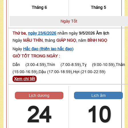
Tháng 6
Tháng 5
Ngày Tốt
Thứ ba,
ngày 23/6/2026
nhằm ngày
9/5/2026 Âm lịch
Ngày
MẬU THÌN
, tháng
GIÁP NGỌ
, năm
BÍNH NGỌ
Ngày
Hắc đạo (thiên lao hắc đạo)
GIỜ TỐT TRONG NGÀY :
Dần (3:00-4:59),Thìn (7:00-8:59),Tỵ (9:00-10:59),Thân
(15:00-16:59),Dậu (17:00-18:59),Hợi (21:00-22:59)
Xem chi tiết
Lịch dương
Lịch âm
24
10