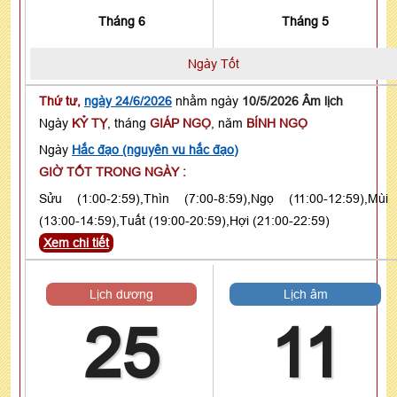
Tháng 6
Tháng 5
Ngày Tốt
Thứ tư,
ngày 24/6/2026
nhằm ngày
10/5/2026 Âm lịch
Ngày
KỶ TỴ
, tháng
GIÁP NGỌ
, năm
BÍNH NGỌ
Ngày
Hắc đạo (nguyên vu hắc đạo)
GIỜ TỐT TRONG NGÀY :
Sửu (1:00-2:59),Thìn (7:00-8:59),Ngọ (11:00-12:59),Mùi
(13:00-14:59),Tuất (19:00-20:59),Hợi (21:00-22:59)
Xem chi tiết
Lịch dương
Lịch âm
25
11