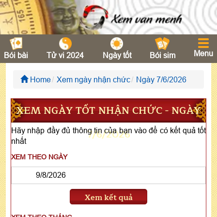
Menu
Bói bài
Tử vi 2024
Ngày tốt
Bói sim
Home
Xem ngày nhận chức
Ngày 7/6/2026
XEM NGÀY TỐT NHẬN CHỨC - NGÀY
Hãy nhập đầy đủ thông tin của bạn vào để có kết quả tốt
7/6/2026
nhất
XEM THEO NGÀY
Xem kết quả