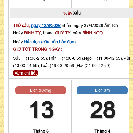
Ngày
Xấu
Thứ sáu,
ngày 12/6/2026
nhằm ngày
27/4/2026 Âm lịch
Ngày
ĐINH TỴ
, tháng
QUÝ TỴ
, năm
BÍNH NGỌ
Ngày
Hắc đạo (câu trần hắc đạo)
GIỜ TỐT TRONG NGÀY :
Sửu (1:00-2:59),Thìn (7:00-8:59),Ngọ (11:00-12:59),Mùi
(13:00-14:59),Tuất (19:00-20:59),Hợi (21:00-22:59)
Xem chi tiết
Lịch dương
Lịch âm
13
28
Tháng 6
Tháng 4