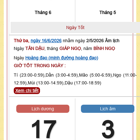
Tháng 6
Tháng 5
Ngày Tốt
Thứ ba,
ngày 16/6/2026
nhằm ngày
2/5/2026 Âm lịch
Ngày
TÂN DẬU
, tháng
GIÁP NGỌ
, năm
BÍNH NGỌ
Ngày
Hoàng đạo (minh đường hoàng đạo)
GIỜ TỐT TRONG NGÀY :
Tí (23:00-0:59),Dần (3:00-4:59),Mão (5:00-6:59),Ngọ (11:00-
12:59),Mùi (13:00-14:59),Dậu (17:00-18:59)
Xem chi tiết
Lịch dương
Lịch âm
17
3