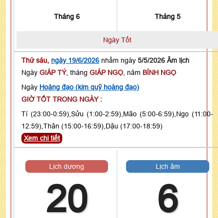
Tháng 6
Tháng 5
Ngày Tốt
Thứ sáu,
ngày 19/6/2026
nhằm ngày
5/5/2026 Âm lịch
Ngày
GIÁP TÝ
, tháng
GIÁP NGỌ
, năm
BÍNH NGỌ
Ngày
Hoàng đạo (kim quỹ hoàng đạo)
GIỜ TỐT TRONG NGÀY :
Tí (23:00-0:59),Sửu (1:00-2:59),Mão (5:00-6:59),Ngọ (11:00-
12:59),Thân (15:00-16:59),Dậu (17:00-18:59)
Xem chi tiết
Lịch dương
Lịch âm
20
6