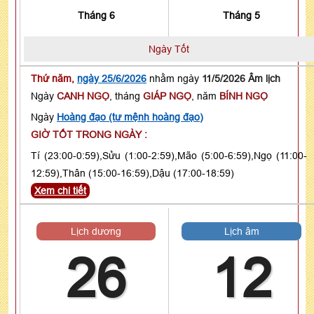
Tháng 6
Tháng 5
Ngày Tốt
Thứ năm,
ngày 25/6/2026
nhằm ngày
11/5/2026 Âm lịch
Ngày
CANH NGỌ
, tháng
GIÁP NGỌ
, năm
BÍNH NGỌ
Ngày
Hoàng đạo (tư mệnh hoàng đạo)
GIỜ TỐT TRONG NGÀY :
Tí (23:00-0:59),Sửu (1:00-2:59),Mão (5:00-6:59),Ngọ (11:00-
12:59),Thân (15:00-16:59),Dậu (17:00-18:59)
Xem chi tiết
Lịch dương
Lịch âm
26
12