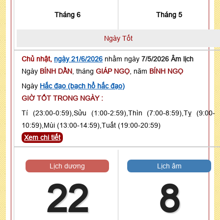
Tháng 6
Tháng 5
Ngày Tốt
Chủ nhật,
ngày 21/6/2026
nhằm ngày
7/5/2026 Âm lịch
Ngày
BÍNH DẦN
, tháng
GIÁP NGỌ
, năm
BÍNH NGỌ
Ngày
Hắc đạo (bạch hổ hắc đạo)
GIỜ TỐT TRONG NGÀY :
Tí (23:00-0:59),Sửu (1:00-2:59),Thìn (7:00-8:59),Tỵ (9:00-
10:59),Mùi (13:00-14:59),Tuất (19:00-20:59)
Xem chi tiết
Lịch dương
Lịch âm
22
8