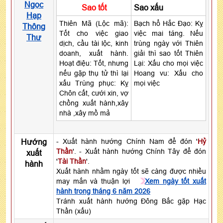
Ngọc
Sao tốt
Sao xấu
Hạp
Thiên Mã (Lộc mã):
Bạch hổ Hắc Đạo: Kỵ
Thông
Tốt cho việc giao
việc mai táng. Nếu
Thư
dịch, cầu tài lộc, kinh
trùng ngày với Thiên
doanh, xuất hành.
giải thì sao tốt Thiên
Hoạt điệu: Tốt, nhưng
Lại: Xấu cho mọi việc
nếu gặp thụ tử thì lại
Hoang vu: Xấu cho
xấu Trùng phục: Kỵ
mọi việc
Chôn cất, cưới xin, vợ
chồng xuất hành,xây
nhà ,xây mồ mả
Hướng
- Xuất hành hướng Chính Nam để đón '
Hỷ
Thần
'. - Xuất hành hướng Chính Tây để đón
xuất
'
Tài Thần
'.
hành
Xuất hành nhằm ngày tốt sẽ càng được nhiều
may mắn và thuận lợi
Xem ngày tốt xuất
hành trong tháng 6 năm 2026
Tránh xuất hành hướng Đông Bắc gặp Hạc
Thần (xấu)