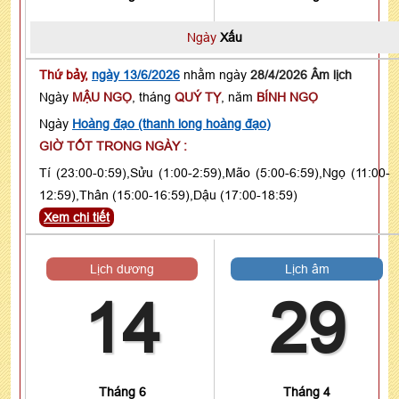
Ngày
Xấu
Thứ bảy,
ngày 13/6/2026
nhằm ngày
28/4/2026 Âm lịch
Ngày
MẬU NGỌ
, tháng
QUÝ TỴ
, năm
BÍNH NGỌ
Ngày
Hoàng đạo (thanh long hoàng đạo)
GIỜ TỐT TRONG NGÀY :
Tí (23:00-0:59),Sửu (1:00-2:59),Mão (5:00-6:59),Ngọ (11:00-
12:59),Thân (15:00-16:59),Dậu (17:00-18:59)
Xem chi tiết
Lịch dương
Lịch âm
14
29
Tháng 6
Tháng 4