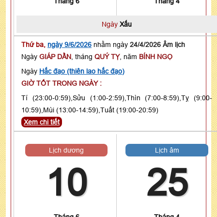
Tháng 6
Tháng 4
Ngày
Xấu
Thứ ba,
ngày 9/6/2026
nhằm ngày
24/4/2026 Âm lịch
Ngày
GIÁP DẦN
, tháng
QUÝ TỴ
, năm
BÍNH NGỌ
Ngày
Hắc đạo (thiên lao hắc đạo)
GIỜ TỐT TRONG NGÀY :
Tí (23:00-0:59),Sửu (1:00-2:59),Thìn (7:00-8:59),Tỵ (9:00-
10:59),Mùi (13:00-14:59),Tuất (19:00-20:59)
Xem chi tiết
Lịch dương
Lịch âm
10
25
Tháng 6
Tháng 4