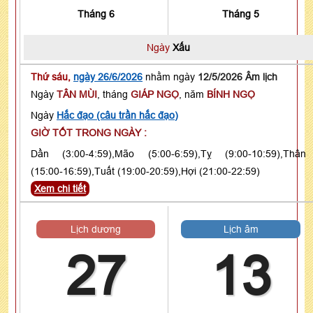
Tháng 6
Tháng 5
Ngày
Xấu
Thứ sáu,
ngày 26/6/2026
nhằm ngày
12/5/2026 Âm lịch
Ngày
TÂN MÙI
, tháng
GIÁP NGỌ
, năm
BÍNH NGỌ
Ngày
Hắc đạo (câu trần hắc đạo)
GIỜ TỐT TRONG NGÀY :
Dần (3:00-4:59),Mão (5:00-6:59),Tỵ (9:00-10:59),Thân
(15:00-16:59),Tuất (19:00-20:59),Hợi (21:00-22:59)
Xem chi tiết
Lịch dương
Lịch âm
27
13