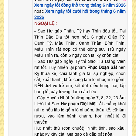
Xem ngày tốt động thổ trong tháng 6 năm 2026
hoặc
Xem ngày tốt cưới hỏi trong tháng 6 năm
2026
NGOẠI LỆ :
- Sao Hư gặp Thân, Tý hay Thìn đều tốt. Tại
Thìn Đắc Địa tốt hơn hết. 6 ngày Giáp Tý,
Canh Tý, Mậu Thân, Canh Thân, Bính Thìn,
Mậu Thìn rất hợp có thể động sự. Trừ ngày
Mậu Thìn ra, còn 5 ngày còn lại kỵ chôn cất.
- Sao Hư gặp ngày Tý thì Sao Hư Đăng Viên
rất tốt. Tuy nhiên lại phạm
Phục Đoạn Sát
nên
Kỵ thừa kế, chia lãnh gia tài sự nghiệp, chôn
cất, xuất hành, khởi công làm lò nhuộm lò gốm;
NÊN dứt vú trẻ em, kết dứt điều hung hại, lấp
hang lỗ, xây tường, làm cầu tiêu.
- Gặp Huyền Nhật (những ngày 7, 8, 22, 23 Âm
Lịch) thì Sao
Hư phạm Diệt Một:
ắt chẳng khỏi
rủi ro nếu lập lò gốm lò nhuộm, thừa kế, cữ làm
rượu, vào làm hành chánh, hơn nhất là đi
thuyền.
Hư: nhật thử (con chuột): Nhật tinh, sao xấu.
Khắc kỵ xây cất. Gia đạo dễ gặp bất hòa.