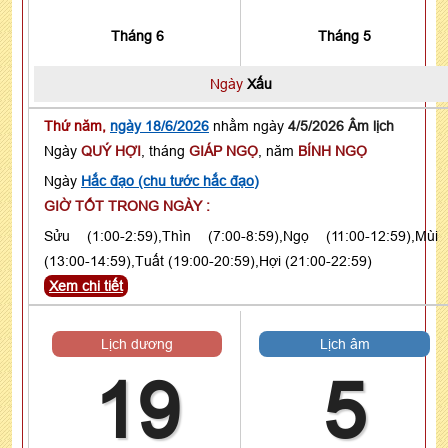
Tháng 6
Tháng 5
Ngày
Xấu
Thứ năm,
ngày 18/6/2026
nhằm ngày
4/5/2026 Âm lịch
Ngày
QUÝ HỢI
, tháng
GIÁP NGỌ
, năm
BÍNH NGỌ
Ngày
Hắc đạo (chu tước hắc đạo)
GIỜ TỐT TRONG NGÀY :
Sửu (1:00-2:59),Thìn (7:00-8:59),Ngọ (11:00-12:59),Mùi
(13:00-14:59),Tuất (19:00-20:59),Hợi (21:00-22:59)
Xem chi tiết
Lịch dương
Lịch âm
19
5