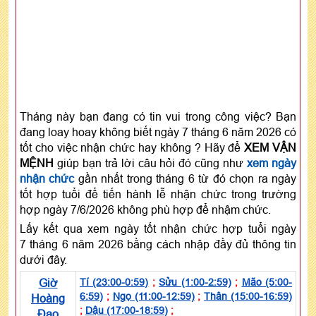
Tháng này bạn đang có tin vui trong công việc? Bạn
đang loay hoay không biết ngày 7 tháng 6 năm 2026 có
tốt cho việc nhận chức hay không ? Hãy để
XEM VẬN
MỆNH
giúp bạn trả lời câu hỏi đó cũng như
xem ngày
nhận chức
gần nhất trong tháng 6 từ đó chọn ra ngày
tốt hợp tuổi để tiến hành lễ nhận chức trong trường
hợp ngày 7/6/2026 không phù hợp để nhậm chức.
Lấy kết qua xem ngày tốt nhận chức hợp tuổi ngày
7 tháng 6 năm 2026 bằng cách nhập đầy đủ thông tin
dưới đây.
Giờ
Tí (23:00-0:59)
;
Sửu (1:00-2:59)
;
Mão (5:00-
6:59)
;
Ngọ (11:00-12:59)
;
Thân (15:00-16:59)
Hoàng
;
Dậu (17:00-18:59)
;
Đạo