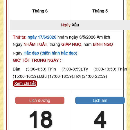
Tháng 6
Tháng 5
Ngày
Xấu
Thứ tư,
ngày 17/6/2026
nhằm ngày
3/5/2026 Âm lịch
Ngày
NHÂM TUẤT
, tháng
GIÁP NGỌ
, năm
BÍNH NGỌ
Ngày
Hắc đạo (thiên hình hắc đạo)
GIỜ TỐT TRONG NGÀY :
Dần (3:00-4:59),Thìn (7:00-8:59),Tỵ (9:00-10:59),Thân
(15:00-16:59),Dậu (17:00-18:59),Hợi (21:00-22:59)
Xem chi tiết
Lịch dương
Lịch âm
18
4