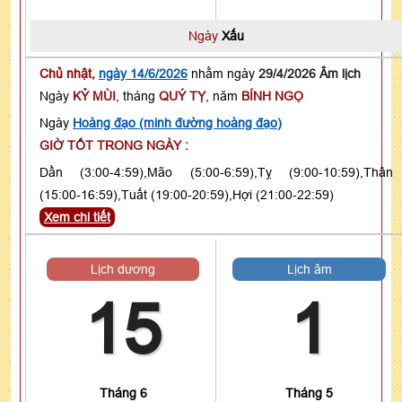
Ngày
Xấu
Chủ nhật,
ngày 14/6/2026
nhằm ngày
29/4/2026 Âm lịch
Ngày
KỶ MÙI
, tháng
QUÝ TỴ
, năm
BÍNH NGỌ
Ngày
Hoàng đạo (minh đường hoàng đạo)
GIỜ TỐT TRONG NGÀY :
Dần (3:00-4:59),Mão (5:00-6:59),Tỵ (9:00-10:59),Thân
(15:00-16:59),Tuất (19:00-20:59),Hợi (21:00-22:59)
Xem chi tiết
Lịch dương
Lịch âm
15
1
Tháng 6
Tháng 5