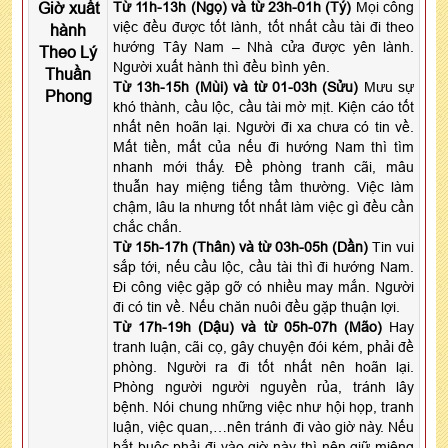
Giờ xuất
Từ 11h-13h (Ngọ) và từ 23h-01h (Tý)
Mọi công
việc đều được tốt lành, tốt nhất cầu tài đi theo
hành
hướng Tây Nam – Nhà cửa được yên lành.
Theo Lý
Người xuất hành thì đều bình yên.
Thuần
Từ 13h-15h (Mùi) và từ 01-03h (Sửu)
Mưu sự
Phong
khó thành, cầu lộc, cầu tài mờ mịt. Kiện cáo tốt
nhất nên hoãn lại. Người đi xa chưa có tin về.
Mất tiền, mất của nếu đi hướng Nam thì tìm
nhanh mới thấy. Đề phòng tranh cãi, mâu
thuẫn hay miệng tiếng tầm thường. Việc làm
chậm, lâu la nhưng tốt nhất làm việc gì đều cần
chắc chắn.
Từ 15h-17h (Thân) và từ 03h-05h (Dần)
Tin vui
sắp tới, nếu cầu lộc, cầu tài thì đi hướng Nam.
Đi công việc gặp gỡ có nhiều may mắn. Người
đi có tin về. Nếu chăn nuôi đều gặp thuận lợi.
Từ 17h-19h (Dậu) và từ 05h-07h (Mão)
Hay
tranh luận, cãi cọ, gây chuyện đói kém, phải đề
phòng. Người ra đi tốt nhất nên hoãn lại.
Phòng người người nguyền rủa, tránh lây
bệnh. Nói chung những việc như hội họp, tranh
luận, việc quan,…nên tránh đi vào giờ này. Nếu
bắt buộc phải đi vào giờ này thì nên giữ miệng