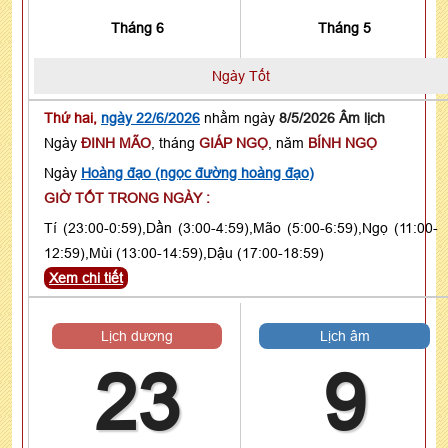
Tháng 6
Tháng 5
Ngày Tốt
Thứ hai,
ngày 22/6/2026
nhằm ngày
8/5/2026 Âm lịch
Ngày
ĐINH MÃO
, tháng
GIÁP NGỌ
, năm
BÍNH NGỌ
Ngày
Hoàng đạo (ngọc đường hoàng đạo)
GIỜ TỐT TRONG NGÀY :
Tí (23:00-0:59),Dần (3:00-4:59),Mão (5:00-6:59),Ngọ (11:00-
12:59),Mùi (13:00-14:59),Dậu (17:00-18:59)
Xem chi tiết
Lịch dương
Lịch âm
23
9