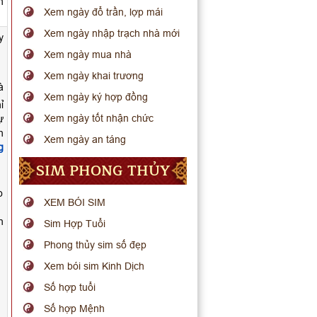
h
Xem ngày đổ trần, lợp mái
Xem ngày nhập trạch nhà mới
y
Xem ngày mua nhà
Xem ngày khai trương
à
Xem ngày ký hợp đồng
ỉ
Xem ngày tốt nhận chức
ự
h
Xem ngày an táng
g
SIM PHONG THỦY
o
XEM BÓI SIM
n
Sim Hợp Tuổi
Phong thủy sim số đẹp
Xem bói sim Kinh Dịch
Số hợp tuổi
Số hợp Mệnh