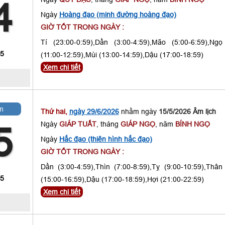
4
Ngày
Hoàng đạo (minh đường hoàng đạo)
GIỜ TỐT TRONG NGÀY :
Tí (23:00-0:59),Dần (3:00-4:59),Mão (5:00-6:59),Ngọ
 5
(11:00-12:59),Mùi (13:00-14:59),Dậu (17:00-18:59)
Xem chi tiết
m
Thứ hai,
ngày 29/6/2026
nhằm ngày
15/5/2026 Âm lịch
Ngày
GIÁP TUẤT
, tháng
GIÁP NGỌ
, năm
BÍNH NGỌ
5
Ngày
Hắc đạo (thiên hình hắc đạo)
GIỜ TỐT TRONG NGÀY :
Dần (3:00-4:59),Thìn (7:00-8:59),Tỵ (9:00-10:59),Thân
 5
(15:00-16:59),Dậu (17:00-18:59),Hợi (21:00-22:59)
Xem chi tiết