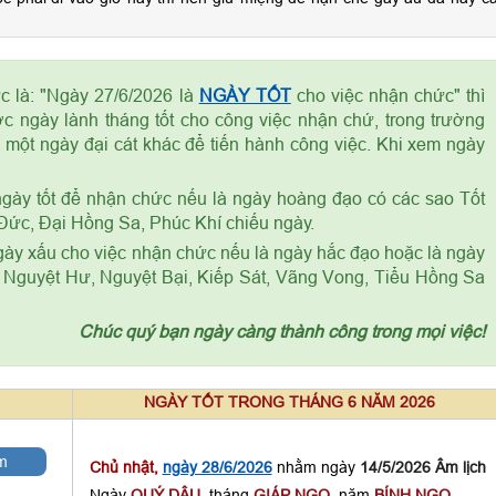
 là: "Ngày 27/6/2026 là
NGÀY TỐT
cho việc nhận chức" thì
 ngày lành tháng tốt cho công việc nhận chứ, trong trường
một ngày đại cát khác để tiến hành công việc. Khi xem ngày
ngày tốt để nhận chức nếu là ngày hoàng đạo có các sao Tốt
Đức, Đại Hồng Sa, Phúc Khí chiếu ngày.
gày xấu cho việc nhận chức nếu là ngày hắc đạo hoặc là ngày
, Nguyệt Hư, Nguyệt Bại, Kiếp Sát, Vãng Vong, Tiểu Hồng Sa
Chúc quý bạn ngày càng thành công trong mọi việc!
NGÀY TỐT TRONG THÁNG 6 NĂM 2026
m
Chủ nhật,
ngày 28/6/2026
nhằm ngày
14/5/2026 Âm lịch
Ngày
QUÝ DẬU
, tháng
GIÁP NGỌ
, năm
BÍNH NGỌ