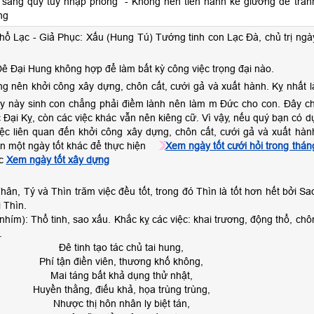
 sàng quỷ túy nhập phòng” - Không nên tiến hành kê giường để trán
ng
hổ Lạc - Giả Phục: Xấu (Hung Tú) Tướng tinh con Lạc Đà, chủ trị ngà
ê Đại Hung không hợp để làm bất kỳ công việc trọng đại nào.
g nên khởi công xây dựng, chôn cất, cưới gả và xuất hành. Kỵ nhất l
y này sinh con chẳng phải điềm lành nên làm m Đức cho con. Đây ch
iệc Đại Kỵ, còn các việc khác vẫn nên kiêng cữ. Vì vậy, nếu quý bạn có d
iệc liên quan đến khởi công xây dựng, chôn cất, cưới gả và xuất hàn
n một ngày tốt khác để thực hiện
Xem ngày tốt cưới hỏi trong thán
c
Xem ngày tốt xây dựng
hân, Tý và Thìn trăm việc đều tốt, trong đó Thìn là tốt hơn hết bởi Sa
 Thìn.
nhím): Thổ tinh, sao xấu. Khắc kỵ các việc: khai trương, động thổ, chô
.
Đê tinh tạo tác chủ tai hung,
Phí tận điền viên, thương khố không,
Mai táng bất khả dụng thử nhật,
Huyền thằng, điếu khả, họa trùng trùng,
Nhược thị hôn nhân ly biệt tán,