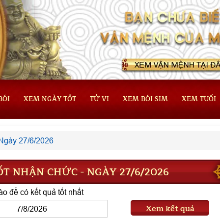
BÓI
XEM NGÀY TỐT
TỬ VI
XEM BÓI SIM
XEM TUỔI
Ngày 27/6/2026
T NHẬN CHỨC - NGÀY 27/6/2026
o để có kết quả tốt nhất
Xem kết quả