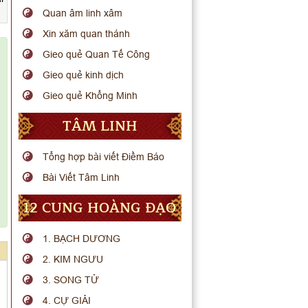
Quan âm linh xâm
Xin xăm quan thánh
Gieo quẻ Quan Tế Công
Gieo quẻ kinh dịch
Gieo quẻ Khổng Minh
TÂM LINH
Tổng hợp bài viết Điềm Báo
Bài Viết Tâm Linh
12 CUNG HOÀNG ĐẠO
1. BẠCH DƯƠNG
2. KIM NGƯU
3. SONG TỬ
4. CỰ GIẢI