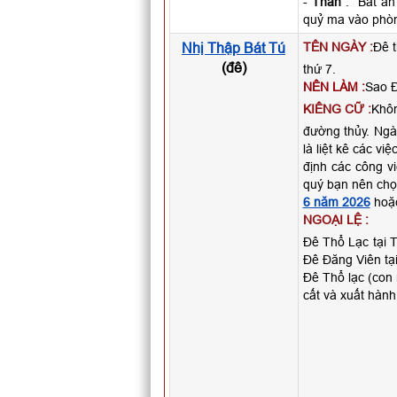
-
Thân
: “Bất an
quỷ ma vào phò
Nhị Thập Bát Tú
TÊN NGÀY :
Đê t
(đê)
thứ 7.
NÊN LÀM :
Sao Đ
KIÊNG CỮ :
Khôn
đường thủy. Ngà
là liệt kê các v
định các công v
quý bạn nên chọ
6 năm 2026
hoặ
NGOẠI LỆ :
Đê Thổ Lạc tại T
Đê Đăng Viên tại
Đê Thổ lạc (con 
cất và xuất hành