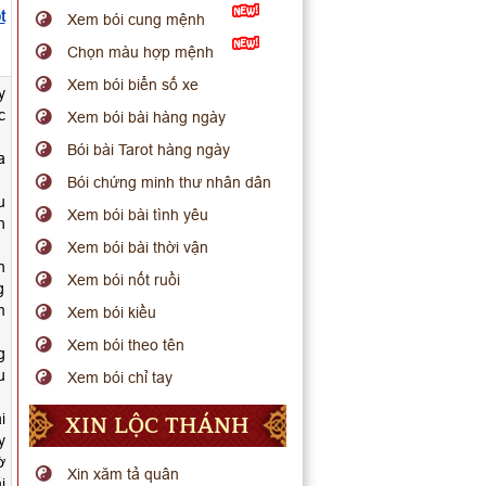
t
Xem bói cung mệnh
Chọn màu hợp mệnh
Xem bói biển số xe
y
c
Xem bói bài hàng ngày
Bói bài Tarot hàng ngày
a
Bói chứng minh thư nhân dân
u
Xem bói bài tình yêu
h
Xem bói bài thời vận
n
Xem bói nốt ruồi
g
m
Xem bói kiều
Xem bói theo tên
g
u
Xem bói chỉ tay
XIN LỘC THÁNH
i
y
ờ
Xin xăm tả quân
i