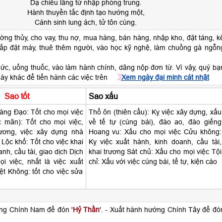
Dạ chiêu lãng tử nhập phòng trung.
Hành thuyền tắc định tạo hướng một,
Cánh sinh lung ách, tử tôn cùng.
ờng thủy, cho vay, thu nợ, mua hàng, bán hàng, nhập kho, đặt táng, k
lắp đặt máy, thuê thêm người, vào học kỹ nghệ, làm chuồng gà ngỗn
ức, uống thuốc, vào làm hành chính, dâng nộp đơn từ. Vì vậy, quý bạ
ày khác để tiến hành các việc trên
Xem ngày đại minh cát nhật
Sao tốt
Sao xấu
ng Đạo: Tốt cho mọi việc
Thổ ôn (thiên cẩu): Kỵ việc xây dựng, xấu
c mãn): Tốt cho mọi việc,
về tế tự (cúng bái), đào ao, đào giếng
rương, việc xây dựng nhà
Hoang vu: Xấu cho mọi việc Cửu không:
 Lộc khố: Tốt cho việc khai
Kỵ việc xuất hành, kinh doanh, cầu tài,
nh, cầu tài, giao dịch Dịch
khai trương Sát chủ: Xấu cho mọi việc Tội
i việc, nhất là việc xuất
chỉ: Xấu với việc cúng bái, tế tự, kiện cáo
t Không: tốt cho việc sửa
g
ng Chính Nam để đón '
Hỷ Thần
'. - Xuất hành hướng Chính Tây để đó