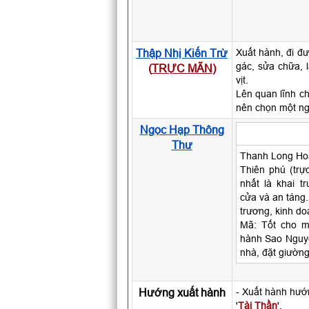
Thập Nhị Kiến Trừ
Xuất hành, đi đư
gác, sửa chữa, 
(
TRỰC MÃN
)
vịt.
Lên quan lĩnh ch
nên chọn một ng
Ngọc Hạp Thông
Thư
Thanh Long Hoà
Thiên phú (trự
nhất là khai t
cửa và an táng.
trương, kinh doa
Mã: Tốt cho mọ
hành Sao Nguyệ
nhà, đặt giườn
Hướng xuất hành
- Xuất hành hướ
'
Tài Thần
'.