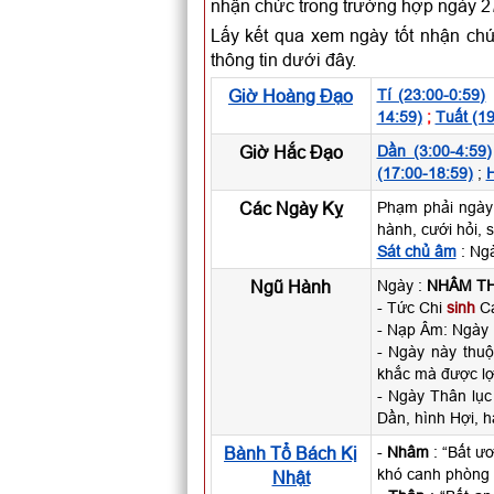
nhận chức trong trường hợp ngày 2
Lấy kết qua xem ngày tốt nhận ch
thông tin dưới đây.
Giờ Hoàng Đạo
Tí (23:00-0:59)
14:59)
;
Tuất (19
Giờ Hắc Đạo
Dần (3:00-4:59)
(17:00-18:59)
;
H
Các Ngày Kỵ
Phạm phải ngày
hành, cưới hỏi, 
Sát chủ âm
: Ngà
Ngũ Hành
Ngày :
NHÂM T
- Tức Chi
sinh
Ca
- Nạp Âm: Ngày
- Ngày này thu
khắc mà được lợ
- Ngày Thân lục
Dần, hình Hợi, h
Bành Tổ Bách Kị
-
Nhâm
: “Bất ư
khó canh phòng 
Nhật