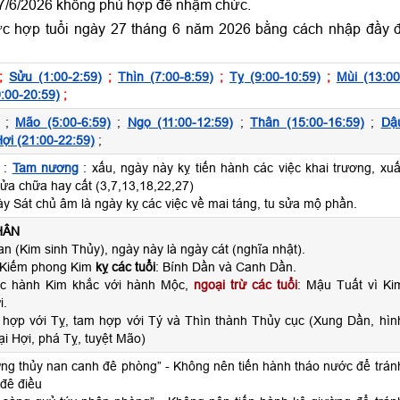
7/6/2026 không phù hợp để nhậm chức.
ức hợp tuổi ngày 27 tháng 6 năm 2026 bằng cách nhập đầy 
;
Sửu (1:00-2:59)
;
Thìn (7:00-8:59)
;
Tỵ (9:00-10:59)
;
Mùi (13:00
:00-20:59)
;
;
Mão (5:00-6:59)
;
Ngọ (11:00-12:59)
;
Thân (15:00-16:59)
;
Dậ
ợi (21:00-22:59)
;
 :
Tam nương
: xấu, ngày này kỵ tiến hành các việc khai trương, xuấ
sửa chữa hay cất (3,7,13,18,22,27)
y Sát chủ âm là ngày kỵ các việc về mai táng, tu sửa mộ phần.
HÂN
n (Kim sinh Thủy), ngày này là ngày cát (nghĩa nhật).
 Kiếm phong Kim
kỵ các tuổi
: Bính Dần và Canh Dần.
ộc hành Kim khắc với hành Mộc,
ngoại trừ các tuổi
: Mậu Tuất vì Ki
i.
 hợp với Tỵ, tam hợp với Tý và Thìn thành Thủy cục (Xung Dần, hìn
ại Hợi, phá Tỵ, tuyệt Mão)
ơng thủy nan canh đê phòng” - Không nên tiến hành tháo nước để trán
đê điều