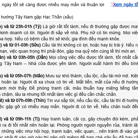
 ngày tốt sẽ càng được nhiều may mắn và thuận lợi
Xem ngày tố
h hướng Tây Nam gặp Hạc Thần (xấu)
) và từ 23h-01h (Tý)
Là giờ rất tốt lành, nếu đi thường gặp được ma
kinh doanh có lời. Người đi sắp về nhà. Phụ nữ có tin mừng. Mọi việ
a hợp. Nếu có bệnh cầu thì sẽ khỏi, gia đình đều mạnh khỏe.
) và từ 01-03h (Sửu)
Cầu tài thì không có lợi, hoặc hay bị trái ý. Nếu r
p nạn, việc quan trọng thì phải đòn, gặp ma quỷ nên cúng tế thì mới an.
n) và từ 03h-05h (Dần)
Mọi công việc đều được tốt lành, tốt nhất cầ
ng Tây Nam – Nhà cửa được yên lành. Người xuất hành thì đều bìn
) và từ 05h-07h (Mão)
Mưu sự khó thành, cầu lộc, cầu tài mờ mịt. Kiệ
 hoãn lại. Người đi xa chưa có tin về. Mất tiền, mất của nếu đi hướn
anh mới thấy. Đề phòng tranh cãi, mâu thuẫn hay miệng tiếng tầ
 chậm, lâu la nhưng tốt nhất làm việc gì đều cần chắc chắn.
t) và từ 07h-09h (Thìn)
Tin vui sắp tới, nếu cầu lộc, cầu tài thì đi hướn
ệc gặp gỡ có nhiều may mắn. Người đi có tin về. Nếu chăn nuôi đề
) và từ 09h-11h (Tị)
Hay tranh luận, cãi cọ, gây chuyện đói kém, phả
ra đi tốt nhất nên hoãn lại. Phòng người người nguyền rủa, tránh lâ
 những việc như hội họp, tranh luận, việc quan,…nên tránh đi vào gi
c phải đi vào giờ này thì nên giữ miệng để hạn ché gây ẩu đả hay cã