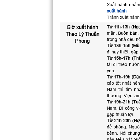
Xuất hành nhằm
xuất hành
Tránh xuất hàn
Giờ xuất hành
Từ 11h-13h (Ngọ
mắn. Buôn bán, 
Theo Lý Thuần
trong nhà đều hò
Phong
Từ 13h-15h (Mùi
đi hay thiệt, gặ
Từ 15h-17h (Thâ
tài đi theo hướ
yên.
Từ 17h-19h (Dậu
cáo tốt nhất nên
Nam thì tìm nh
thường. Việc làm
Từ 19h-21h (Tuấ
Nam. Đi công vi
gặp thuận lợi.
Từ 21h-23h (Hợi
đề phòng. Người 
bệnh. Nói chung
này. Nếu bắt buộ