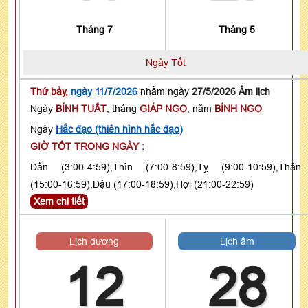
Tháng 7
Tháng 5
Ngày Tốt
Thứ bảy,
ngày 11/7/2026
nhằm ngày
27/5/2026 Âm lịch
Ngày
BÍNH TUẤT
, tháng
GIÁP NGỌ
, năm
BÍNH NGỌ
Ngày
Hắc đạo (thiên hình hắc đạo)
GIỜ TỐT TRONG NGÀY :
Dần (3:00-4:59),Thìn (7:00-8:59),Tỵ (9:00-10:59),Thân
(15:00-16:59),Dậu (17:00-18:59),Hợi (21:00-22:59)
Xem chi tiết
Lịch dương
Lịch âm
12
28