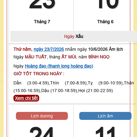
23
10
Tháng 7
Tháng 6
Ngày
Xấu
Thứ năm,
ngày 23/7/2026
nhằm ngày
10/6/2026 Âm lịch
Ngày
MẬU TUẤT
, tháng
ẤT MÙI
, năm
BÍNH NGỌ
Ngày
Hoàng đạo (thanh long hoàng đạo)
GIỜ TỐT TRONG NGÀY :
Dần (3:00-4:59),Thìn (7:00-8:59),Tỵ (9:00-10:59),Thân
(15:00-16:59),Dậu (17:00-18:59),Hợi (21:00-22:59)
Xem chi tiết
Lịch dương
Lịch âm
24
11