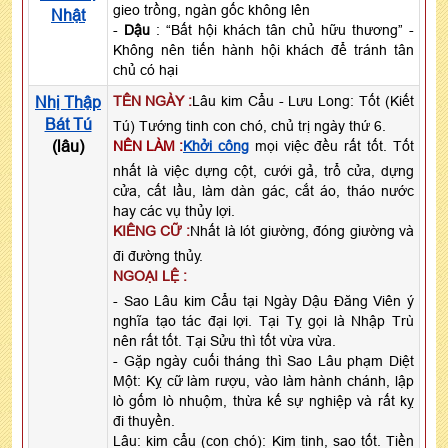
gieo trồng, ngàn gốc không lên
Nhật
-
Dậu
: “Bất hội khách tân chủ hữu thương” -
Không nên tiến hành hội khách để tránh tân
chủ có hại
Nhị Thập
TÊN NGÀY :
Lâu kim Cẩu - Lưu Long: Tốt (Kiết
Bát Tú
Tú) Tướng tinh con chó, chủ trị ngày thứ 6.
(lâu)
NÊN LÀM :
Khởi công
mọi việc đều rất tốt. Tốt
nhất là việc dựng cột, cưới gả, trổ cửa, dựng
cửa, cất lầu, làm dàn gác, cắt áo, tháo nước
hay các vụ thủy lợi.
KIÊNG CỮ :
Nhất là lót giường, đóng giường và
đi đường thủy.
NGOẠI LỆ :
- Sao Lâu kim Cẩu tại Ngày Dậu Đăng Viên ý
nghĩa tạo tác đại lợi. Tại Tỵ gọi là Nhập Trù
nên rất tốt. Tại Sửu thì tốt vừa vừa.
- Gặp ngày cuối tháng thì Sao Lâu phạm Diệt
Một: Kỵ cữ làm rượu, vào làm hành chánh, lập
lò gốm lò nhuộm, thừa kế sự nghiệp và rất kỵ
đi thuyền.
Lâu: kim cẩu (con chó): Kim tinh, sao tốt. Tiền