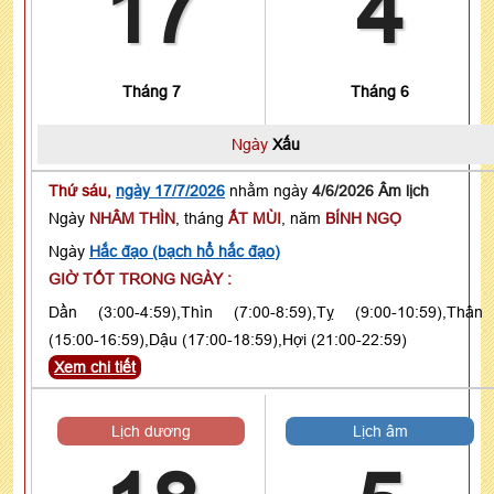
17
4
Tháng 7
Tháng 6
Ngày
Xấu
Thứ sáu,
ngày 17/7/2026
nhằm ngày
4/6/2026 Âm lịch
Ngày
NHÂM THÌN
, tháng
ẤT MÙI
, năm
BÍNH NGỌ
Ngày
Hắc đạo (bạch hổ hắc đạo)
GIỜ TỐT TRONG NGÀY :
Dần (3:00-4:59),Thìn (7:00-8:59),Tỵ (9:00-10:59),Thân
(15:00-16:59),Dậu (17:00-18:59),Hợi (21:00-22:59)
Xem chi tiết
Lịch dương
Lịch âm