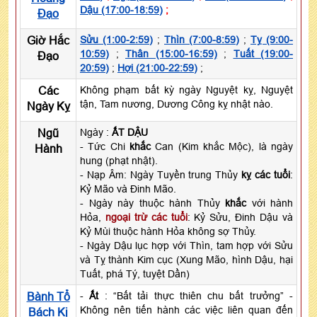
Dậu (17:00-18:59)
;
Đạo
Giờ Hắc
Sửu (1:00-2:59)
;
Thìn (7:00-8:59)
;
Tỵ (9:00-
10:59)
;
Thân (15:00-16:59)
;
Tuất (19:00-
Đạo
20:59)
;
Hợi (21:00-22:59)
;
Các
Không phạm bất kỳ ngày Nguyệt kỵ, Nguyệt
tận, Tam nương, Dương Công kỵ nhật nào.
Ngày Kỵ
Ngũ
Ngày :
ẤT DẬU
- Tức Chi
khắc
Can (Kim khắc Mộc), là ngày
Hành
hung (phạt nhật).
- Nạp Âm: Ngày Tuyền trung Thủy
kỵ các tuổi
:
Kỷ Mão và Đinh Mão.
- Ngày này thuộc hành Thủy
khắc
với hành
Hỏa,
ngoại trừ các tuổi
: Kỷ Sửu, Đinh Dậu và
Kỷ Mùi thuộc hành Hỏa không sợ Thủy.
- Ngày Dậu lục hợp với Thìn, tam hợp với Sửu
và Tỵ thành Kim cục (Xung Mão, hình Dậu, hại
Tuất, phá Tý, tuyệt Dần)
Bành Tổ
-
Ất
: “Bất tải thực thiên chu bất trưởng” -
Không nên tiến hành các việc liên quan đến
Bách Kị