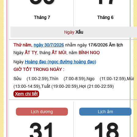
Tháng 7
Tháng 6
Ngày
Xấu
Thứ năm,
ngày 30/7/2026
nhằm ngày
17/6/2026 Âm lịch
Ngày
ẤT TỴ
, tháng
ẤT MÙI
, năm
BÍNH NGỌ
Ngày
Hoàng đạo (ngọc đường hoàng đạo)
GIỜ TỐT TRONG NGÀY :
Sửu (1:00-2:59),Thìn (7:00-8:59),Ngọ (11:00-12:59),Mùi
(13:00-14:59),Tuất (19:00-20:59),Hợi (21:00-22:59)
Xem chi tiết
Lịch dương
Lịch âm
31
18