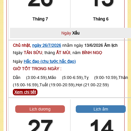
Tháng 7
Tháng 6
Ngày
Xấu
Chủ nhật,
ngày 26/7/2026
nhằm ngày
13/6/2026 Âm lịch
Ngày
TÂN SỬU
, tháng
ẤT MÙI
, năm
BÍNH NGỌ
Ngày
Hắc đạo (chu tước hắc đạo)
GIỜ TỐT TRONG NGÀY :
Dần (3:00-4:59),Mão (5:00-6:59),Tỵ (9:00-10:59),Thân
(15:00-16:59),Tuất (19:00-20:59),Hợi (21:00-22:59)
Xem chi tiết
Lịch dương
Lịch âm
27
14