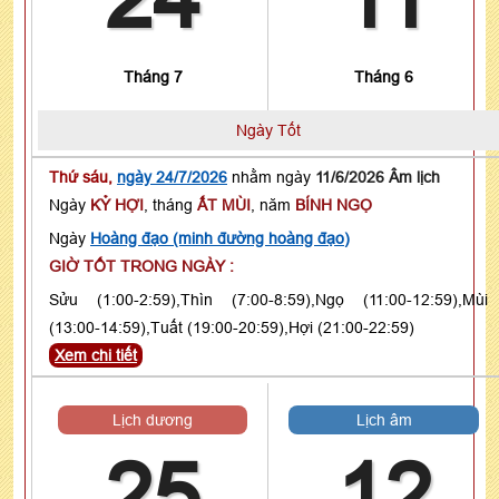
Tháng 7
Tháng 6
Ngày Tốt
Thứ sáu,
ngày 24/7/2026
nhằm ngày
11/6/2026 Âm lịch
Ngày
KỶ HỢI
, tháng
ẤT MÙI
, năm
BÍNH NGỌ
Ngày
Hoàng đạo (minh đường hoàng đạo)
GIỜ TỐT TRONG NGÀY :
Sửu (1:00-2:59),Thìn (7:00-8:59),Ngọ (11:00-12:59),Mùi
(13:00-14:59),Tuất (19:00-20:59),Hợi (21:00-22:59)
Xem chi tiết
Lịch dương
Lịch âm
25
12