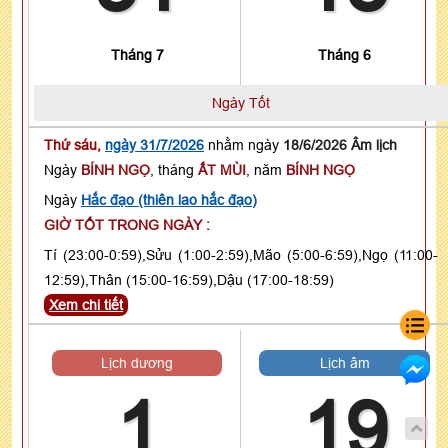
Tháng 7
Tháng 6
Ngày Tốt
Thứ sáu,
ngày 31/7/2026
nhằm ngày
18/6/2026 Âm lịch
Ngày
BÍNH NGỌ
, tháng
ẤT MÙI
, năm
BÍNH NGỌ
Ngày
Hắc đạo (thiên lao hắc đạo)
GIỜ TỐT TRONG NGÀY :
Tí (23:00-0:59),Sửu (1:00-2:59),Mão (5:00-6:59),Ngọ (11:00-
12:59),Thân (15:00-16:59),Dậu (17:00-18:59)
Xem chi tiết
Lịch dương
Lịch âm
1
19