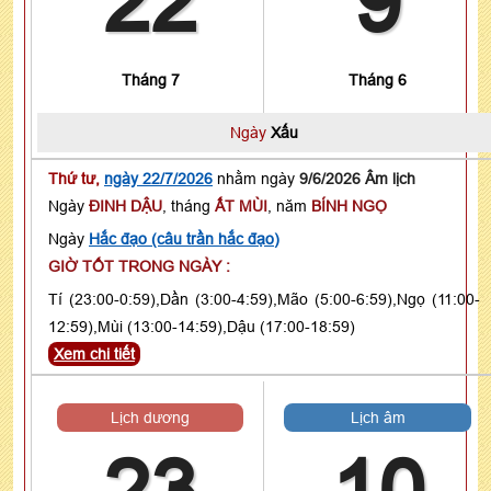
22
9
Tháng 7
Tháng 6
Ngày
Xấu
Thứ tư,
ngày 22/7/2026
nhằm ngày
9/6/2026 Âm lịch
Ngày
ĐINH DẬU
, tháng
ẤT MÙI
, năm
BÍNH NGỌ
Ngày
Hắc đạo (câu trần hắc đạo)
GIỜ TỐT TRONG NGÀY :
Tí (23:00-0:59),Dần (3:00-4:59),Mão (5:00-6:59),Ngọ (11:00-
12:59),Mùi (13:00-14:59),Dậu (17:00-18:59)
Xem chi tiết
Lịch dương
Lịch âm