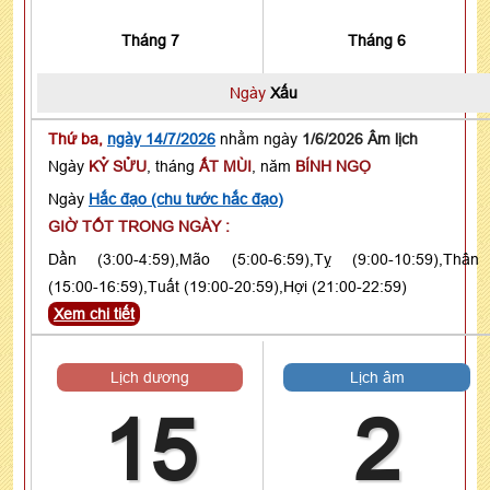
Tháng 7
Tháng 6
Ngày
Xấu
Thứ ba,
ngày 14/7/2026
nhằm ngày
1/6/2026 Âm lịch
Ngày
KỶ SỬU
, tháng
ẤT MÙI
, năm
BÍNH NGỌ
Ngày
Hắc đạo (chu tước hắc đạo)
GIỜ TỐT TRONG NGÀY :
Dần (3:00-4:59),Mão (5:00-6:59),Tỵ (9:00-10:59),Thân
(15:00-16:59),Tuất (19:00-20:59),Hợi (21:00-22:59)
Xem chi tiết
Lịch dương
Lịch âm
15
2