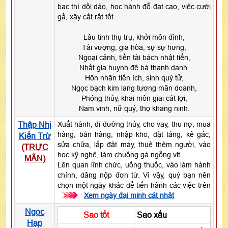
bạc thì dồi dào, học hành đỗ đạt cao, việc cưới
gả, xây cất rất tốt.
Lâu tinh thụ trụ, khởi môn đình,
Tài vượng, gia hòa, sự sự hưng,
Ngoại cảnh, tiền tài bách nhật tiến,
Nhất gia huynh đệ bá thanh danh.
Hôn nhân tiến ích, sinh quý tử,
Ngọc bạch kim lang tương mãn doanh,
Phóng thủy, khai môn giai cát lợi,
Nam vinh, nữ quý, thọ khang ninh.
Thập Nhị
Xuất hành, đi đường thủy, cho vay, thu nợ, mua
hàng, bán hàng, nhập kho, đặt táng, kê gác,
Kiến Trừ
sửa chữa, lắp đặt máy, thuê thêm người, vào
(
TRỰC
học kỹ nghệ, làm chuồng gà ngỗng vịt.
MÃN
)
Lên quan lĩnh chức, uống thuốc, vào làm hành
chính, dâng nộp đơn từ. Vì vậy, quý bạn nên
chọn một ngày khác để tiến hành các việc trên
>>>
Xem ngày đại minh cát nhật
Ngọc
Sao tốt
Sao xấu
Hạp