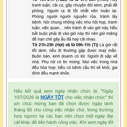
tranh luận, cãi cọ, gây chuyện đói kém, phải đề
phòng. Người ra đi tốt nhất nên hoãn lại.
Phòng người người nguyền rủa, tránh lây
bệnh. Nói chung những việc như hội họp, tranh
luận, việc quan,…nên tránh đi vào giờ này. Nếu
bắt buộc phải đi vào giờ này thì nên giữ miệng
để hạn ché gây ẩu đả hay cãi nhau.
Từ 21h-23h (Hợi) và từ 09h-11h (Tị)
Là giờ rất
tốt lành, nếu đi thường gặp được may mắn.
Buôn bán, kinh doanh có lời. Người đi sắp về
nhà. Phụ nữ có tin mừng. Mọi việc trong nhà
đều hòa hợp. Nếu có bệnh cầu thì sẽ khỏi, gia
đình đều mạnh khỏe.
Nếu kết quả xem ngày nhận chức là: "Ngày
10/7/2026 là
NGÀY TỐT
cho việc nhận chức" thì
xin chúc mừng bạn đã chọn được ngày lành
tháng tốt cho công việc nhận chứ, trong trường
hợp ngược lại các bạn nên chọn một ngày đại
cát khác để tiến hành công việc. Khi xem ngày tốt