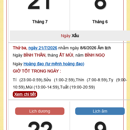
21
8
Tháng 7
Tháng 6
Ngày
Xấu
Thứ ba,
ngày 21/7/2026
nhằm ngày
8/6/2026 Âm lịch
Ngày
BÍNH THÂN
, tháng
ẤT MÙI
, năm
BÍNH NGỌ
Ngày
Hoàng đạo (tư mệnh hoàng đạo)
GIỜ TỐT TRONG NGÀY :
Tí (23:00-0:59),Sửu (1:00-2:59),Thìn (7:00-8:59),Tỵ (9:00-
10:59),Mùi (13:00-14:59),Tuất (19:00-20:59)
Xem chi tiết
Lịch dương
Lịch âm