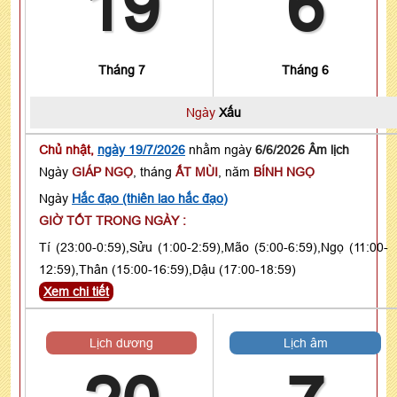
19
6
Tháng 7
Tháng 6
Ngày
Xấu
Chủ nhật,
ngày 19/7/2026
nhằm ngày
6/6/2026 Âm lịch
Ngày
GIÁP NGỌ
, tháng
ẤT MÙI
, năm
BÍNH NGỌ
Ngày
Hắc đạo (thiên lao hắc đạo)
GIỜ TỐT TRONG NGÀY :
Tí (23:00-0:59),Sửu (1:00-2:59),Mão (5:00-6:59),Ngọ (11:00-
12:59),Thân (15:00-16:59),Dậu (17:00-18:59)
Xem chi tiết
Lịch dương
Lịch âm