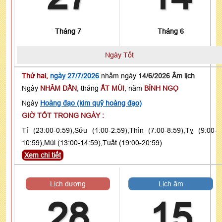
Tháng 7
Tháng 6
Ngày Tốt
Thứ hai,
ngày 27/7/2026
nhằm ngày
14/6/2026 Âm lịch
Ngày
NHÂM DẦN
, tháng
ẤT MÙI
, năm
BÍNH NGỌ
Ngày
Hoàng đạo (kim quỹ hoàng đạo)
GIỜ TỐT TRONG NGÀY :
Tí (23:00-0:59),Sửu (1:00-2:59),Thìn (7:00-8:59),Tỵ (9:00-
10:59),Mùi (13:00-14:59),Tuất (19:00-20:59)
Xem chi tiết
Lịch dương
Lịch âm
28
15