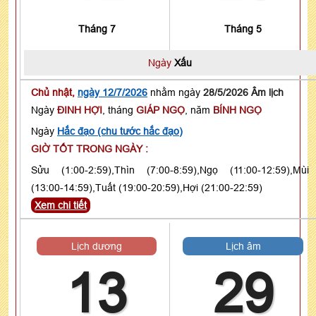
Tháng 7
Tháng 5
Ngày
Xấu
Chủ nhật,
ngày 12/7/2026
nhằm ngày
28/5/2026 Âm lịch
Ngày
ĐINH HỢI
, tháng
GIÁP NGỌ
, năm
BÍNH NGỌ
Ngày
Hắc đạo (chu tước hắc đạo)
GIỜ TỐT TRONG NGÀY :
Sửu (1:00-2:59),Thìn (7:00-8:59),Ngọ (11:00-12:59),Mùi
(13:00-14:59),Tuất (19:00-20:59),Hợi (21:00-22:59)
Xem chi tiết
Lịch dương
Lịch âm
13
29