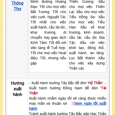
Minh đường Hoàng
Thiên Cương: Xấu
Thông
Đạo: Tốt cho mọi việc
cho mọi việc Thiên
Thư
Bất Tương: Tốt cho
Lại: Xấu cho mọi việc
việc cưới. Nguyệt Tài:
Tiểu Hồng Sa: Xấu
Tốt nhất cho việc
cho mọi việc Tiểu
xuất hành, cầu tài lộc,
Hao: Xấu về khai
khai trương, di
trương, kinh doanh,
chuyển hay giao dịch
cầu tài, cầu lộc Địa
Kính Tâm: Tốt đối với
Tặc: Xấu với việc
việc tang lễ Tuế hợp:
khởi tạo, động thổ,
Tốt cho mọi việc Hoạt
xuất hành, an táng.
điệu: Tốt, nhưng nếu
Lục Bất thành: Xấu
gặp
cho việc xây dựng
Thần các
Hướng
- Xuất hành hướng Tây Bắc để đón '
Hỷ Thần
'. -
Xuất hành hướng Đông Nam để đón '
Tài
xuất
Thần
'.
hành
Xuất hành nhằm ngày tốt sẽ càng được nhiều
may mắn và thuận lợi
Xem ngày tốt xuất
hành
Tránh xuất hành hướng Tây Bắc gặp Hạc Thần