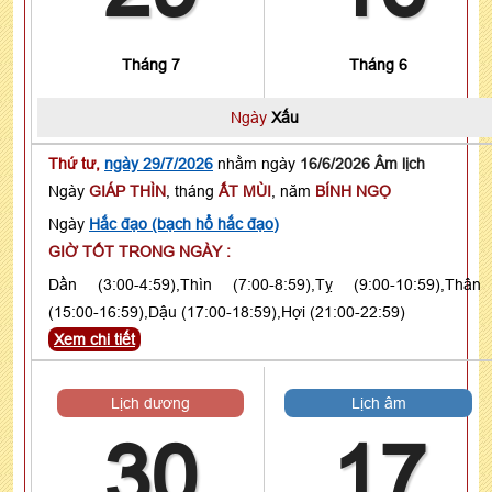
Tháng 7
Tháng 6
Ngày
Xấu
Thứ tư,
ngày 29/7/2026
nhằm ngày
16/6/2026 Âm lịch
Ngày
GIÁP THÌN
, tháng
ẤT MÙI
, năm
BÍNH NGỌ
Ngày
Hắc đạo (bạch hổ hắc đạo)
GIỜ TỐT TRONG NGÀY :
Dần (3:00-4:59),Thìn (7:00-8:59),Tỵ (9:00-10:59),Thân
(15:00-16:59),Dậu (17:00-18:59),Hợi (21:00-22:59)
Xem chi tiết
Lịch dương
Lịch âm
30
17