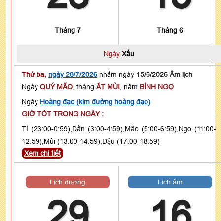
Tháng 7
Tháng 6
Ngày
Xấu
Thứ ba,
ngày 28/7/2026
nhằm ngày
15/6/2026 Âm lịch
Ngày
QUÝ MÃO
, tháng
ẤT MÙI
, năm
BÍNH NGỌ
Ngày
Hoàng đạo (kim đường hoàng đạo)
GIỜ TỐT TRONG NGÀY :
Tí (23:00-0:59),Dần (3:00-4:59),Mão (5:00-6:59),Ngọ (11:00-
12:59),Mùi (13:00-14:59),Dậu (17:00-18:59)
Xem chi tiết
Lịch dương
Lịch âm
29
16