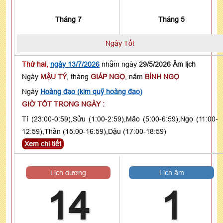
Tháng 7
Tháng 5
Ngày Tốt
Thứ hai,
ngày 13/7/2026
nhằm ngày
29/5/2026 Âm lịch
Ngày
MẬU TÝ
, tháng
GIÁP NGỌ
, năm
BÍNH NGỌ
Ngày
Hoàng đạo (kim quỹ hoàng đạo)
GIỜ TỐT TRONG NGÀY :
Tí (23:00-0:59),Sửu (1:00-2:59),Mão (5:00-6:59),Ngọ (11:00-
12:59),Thân (15:00-16:59),Dậu (17:00-18:59)
Xem chi tiết
Lịch dương
Lịch âm
14
1