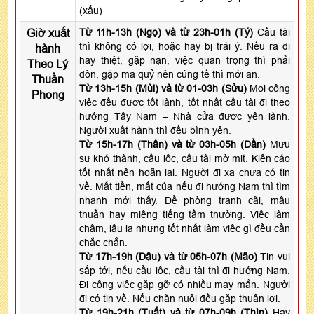
(xấu)
Giờ xuất
Từ 11h-13h (Ngọ) và từ 23h-01h (Tý)
Cầu tài
thì không có lợi, hoặc hay bị trái ý. Nếu ra đi
hành
hay thiệt, gặp nạn, việc quan trọng thì phải
Theo Lý
đòn, gặp ma quỷ nên cúng tế thì mới an.
Thuần
Từ 13h-15h (Mùi) và từ 01-03h (Sửu)
Mọi công
Phong
việc đều được tốt lành, tốt nhất cầu tài đi theo
hướng Tây Nam – Nhà cửa được yên lành.
Người xuất hành thì đều bình yên.
Từ 15h-17h (Thân) và từ 03h-05h (Dần)
Mưu
sự khó thành, cầu lộc, cầu tài mờ mịt. Kiện cáo
tốt nhất nên hoãn lại. Người đi xa chưa có tin
về. Mất tiền, mất của nếu đi hướng Nam thì tìm
nhanh mới thấy. Đề phòng tranh cãi, mâu
thuẫn hay miệng tiếng tầm thường. Việc làm
chậm, lâu la nhưng tốt nhất làm việc gì đều cần
chắc chắn.
Từ 17h-19h (Dậu) và từ 05h-07h (Mão)
Tin vui
sắp tới, nếu cầu lộc, cầu tài thì đi hướng Nam.
Đi công việc gặp gỡ có nhiều may mắn. Người
đi có tin về. Nếu chăn nuôi đều gặp thuận lợi.
Từ 19h-21h (Tuất) và từ 07h-09h (Thìn)
Hay