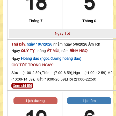
18
5
Tháng 7
Tháng 6
Ngày Tốt
Thứ bảy,
ngày 18/7/2026
nhằm ngày
5/6/2026 Âm lịch
Ngày
QUÝ TỴ
, tháng
ẤT MÙI
, năm
BÍNH NGỌ
Ngày
Hoàng đạo (ngọc đường hoàng đạo)
GIỜ TỐT TRONG NGÀY :
Sửu (1:00-2:59),Thìn (7:00-8:59),Ngọ (11:00-12:59),Mùi
(13:00-14:59),Tuất (19:00-20:59),Hợi (21:00-22:59)
Xem chi tiết
Lịch dương
Lịch âm