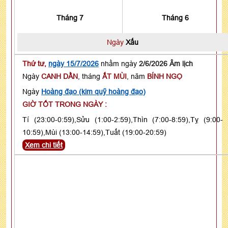
Tháng 7
Tháng 6
Ngày
Xấu
Thứ tư,
ngày 15/7/2026
nhằm ngày
2/6/2026 Âm lịch
Ngày
CANH DẦN
, tháng
ẤT MÙI
, năm
BÍNH NGỌ
Ngày
Hoàng đạo (kim quỹ hoàng đạo)
GIỜ TỐT TRONG NGÀY :
Tí (23:00-0:59),Sửu (1:00-2:59),Thìn (7:00-8:59),Tỵ (9:00-
10:59),Mùi (13:00-14:59),Tuất (19:00-20:59)
Xem chi tiết