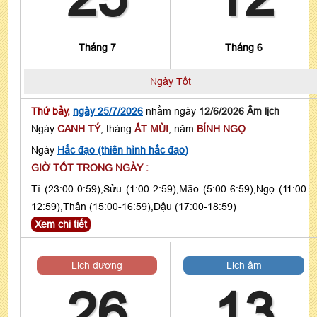
Tháng 7
Tháng 6
Ngày Tốt
Thứ bảy,
ngày 25/7/2026
nhằm ngày
12/6/2026 Âm lịch
Ngày
CANH TÝ
, tháng
ẤT MÙI
, năm
BÍNH NGỌ
Ngày
Hắc đạo (thiên hình hắc đạo)
GIỜ TỐT TRONG NGÀY :
Tí (23:00-0:59),Sửu (1:00-2:59),Mão (5:00-6:59),Ngọ (11:00-
12:59),Thân (15:00-16:59),Dậu (17:00-18:59)
Xem chi tiết
Lịch dương
Lịch âm
26
13