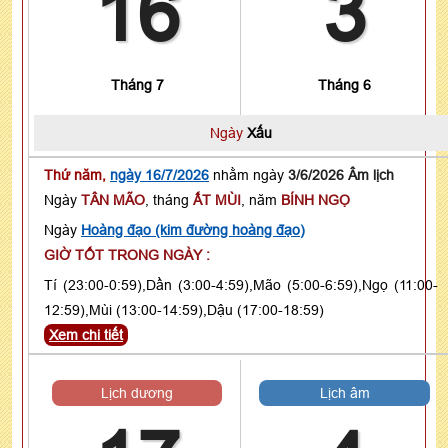
16
3
Tháng 7
Tháng 6
Ngày
Xấu
Thứ năm,
ngày 16/7/2026
nhằm ngày
3/6/2026 Âm lịch
Ngày
TÂN MÃO
, tháng
ẤT MÙI
, năm
BÍNH NGỌ
Ngày
Hoàng đạo (kim đường hoàng đạo)
GIỜ TỐT TRONG NGÀY :
Tí (23:00-0:59),Dần (3:00-4:59),Mão (5:00-6:59),Ngọ (11:00-
12:59),Mùi (13:00-14:59),Dậu (17:00-18:59)
Xem chi tiết
Lịch dương
Lịch âm