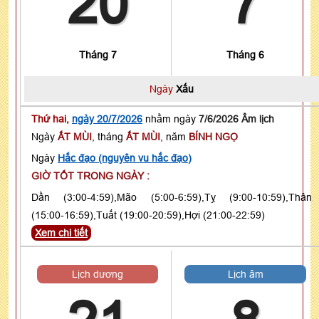
20
7
Tháng 7
Tháng 6
Ngày
Xấu
Thứ hai,
ngày 20/7/2026
nhằm ngày
7/6/2026 Âm lịch
Ngày
ẤT MÙI
, tháng
ẤT MÙI
, năm
BÍNH NGỌ
Ngày
Hắc đạo (nguyên vu hắc đạo)
GIỜ TỐT TRONG NGÀY :
Dần (3:00-4:59),Mão (5:00-6:59),Tỵ (9:00-10:59),Thân
(15:00-16:59),Tuất (19:00-20:59),Hợi (21:00-22:59)
Xem chi tiết
Lịch dương
Lịch âm