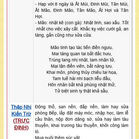
- Hạp với 8 ngày là Ất Mùi, Đinh Mùi, Tân Mùi,
Ất Mão, Đinh Mão, Tân Mão, Ất Hợi và Tân
Hợi.
- Mão: nhật kê (con gà): Nhật tinh, sao xấu. Tốt
nhất cho việc xây cất. Khắc kỵ việc cưới gả, an
táng, gắn cũng như sửa cửa.
Mão tinh tạo tác tiến điền ngưu,
Mai táng quan tai bất đắc hưu,
Trùng tang nhị nhật, tam nhân tử,
Mại tận điền viên, bất năng lưu.
Khai môn, phóng thủy chiêu tai họa,
Tam tuế hài nhi bạch liễu đầu,
Hôn nhân bất khả phùng nhật thử,
Tử biệt sinh ly thật khả sầu.
Thập Nhị
Động thổ, san nền, đắp nền, làm hay sửa
phòng Bếp, lắp đặt máy móc, nhập học, làm lễ
Kiến Trừ
cầu thân, nộp đơn dâng sớ, sửa hay làm tàu
(
TRỰC
thuyền, khai trương tàu thuyền, khởi công làm
ĐỊNH
)
lò.
Mua nuôi thêm súc vật.