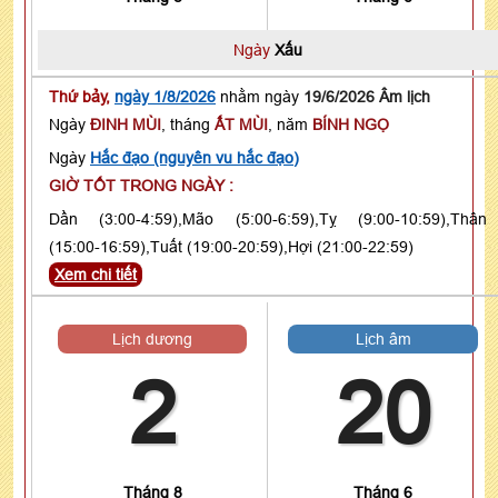
Ngày
Xấu
Thứ bảy,
ngày 1/8/2026
nhằm ngày
19/6/2026 Âm lịch
Ngày
ĐINH MÙI
, tháng
ẤT MÙI
, năm
BÍNH NGỌ
Ngày
Hắc đạo (nguyên vu hắc đạo)
GIỜ TỐT TRONG NGÀY :
Dần (3:00-4:59),Mão (5:00-6:59),Tỵ (9:00-10:59),Thân
(15:00-16:59),Tuất (19:00-20:59),Hợi (21:00-22:59)
Xem chi tiết
Lịch dương
Lịch âm
2
20
Tháng 8
Tháng 6