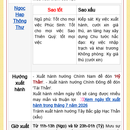
Ngọc
Sao tốt
Sao xấu
Hạp
Ngũ phú: Tốt cho mọi
Kiếp sát: Kỵ việc xuất
Thông
việc Phúc Sinh: Tốt
hành, cưới xin giá
Thư
cho mọi việc Sao
thú, an táng hay xây
Thiên Quý: tốt mọi
dựng Chu tước hắc
việc
đạo: Kỵ việc nhập
trạch và khai trương
Không phòng: Kỵ giá
thú (cưới xin)
Hướng
- Xuất hành hướng Chính Nam để đón '
Hỷ
Thần
'. - Xuất hành hướng Chính Đông để đón
xuất
'Tài Thần'.
hành
Xuất hành nhằm ngày tốt sẽ càng được nhiều
may mắn và thuận lợi
Xem ngày tốt xuất
hành trong tháng 7 năm 2026
Tránh xuất hành hướng Tây Bắc gặp Hạc Thần
(xấu)
Giờ xuất
Từ 11h-13h (Ngọ) và từ 23h-01h (Tý)
Mưu sự