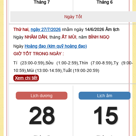
Tháng 7
Tháng 6
Ngày Tốt
Thứ hai,
ngày 27/7/2026
nhằm ngày
14/6/2026 Âm lịch
Ngày
NHÂM DẦN
, tháng
ẤT MÙI
, năm
BÍNH NGỌ
Ngày
Hoàng đạo (kim quỹ hoàng đạo)
GIỜ TỐT TRONG NGÀY :
Tí (23:00-0:59),Sửu (1:00-2:59),Thìn (7:00-8:59),Tỵ (9:00-
10:59),Mùi (13:00-14:59),Tuất (19:00-20:59)
Xem chi tiết
Lịch dương
Lịch âm
28
15