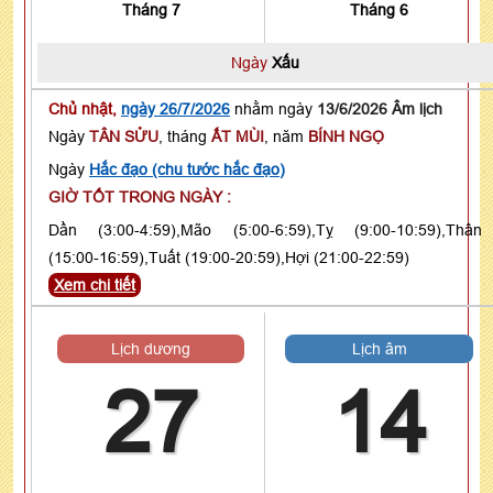
Tháng 7
Tháng 6
Ngày
Xấu
Chủ nhật,
ngày 26/7/2026
nhằm ngày
13/6/2026 Âm lịch
Ngày
TÂN SỬU
, tháng
ẤT MÙI
, năm
BÍNH NGỌ
Ngày
Hắc đạo (chu tước hắc đạo)
GIỜ TỐT TRONG NGÀY :
Dần (3:00-4:59),Mão (5:00-6:59),Tỵ (9:00-10:59),Thân
(15:00-16:59),Tuất (19:00-20:59),Hợi (21:00-22:59)
Xem chi tiết
Lịch dương
Lịch âm
27
14