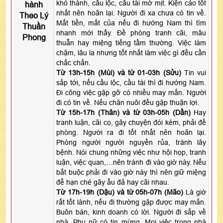
khó thành, cầu lộc, cầu tài mờ mịt. Kiện cáo tốt
hành
nhất nên hoãn lại. Người đi xa chưa có tin về.
Theo Lý
Mất tiền, mất của nếu đi hướng Nam thì tìm
Thuần
nhanh mới thấy. Đề phòng tranh cãi, mâu
Phong
thuẫn hay miệng tiếng tầm thường. Việc làm
chậm, lâu la nhưng tốt nhất làm việc gì đều cần
chắc chắn.
Từ 13h-15h (Mùi) và từ 01-03h (Sửu)
Tin vui
sắp tới, nếu cầu lộc, cầu tài thì đi hướng Nam.
Đi công việc gặp gỡ có nhiều may mắn. Người
đi có tin về. Nếu chăn nuôi đều gặp thuận lợi.
Từ 15h-17h (Thân) và từ 03h-05h (Dần)
Hay
tranh luận, cãi cọ, gây chuyện đói kém, phải đề
phòng. Người ra đi tốt nhất nên hoãn lại.
Phòng người người nguyền rủa, tránh lây
bệnh. Nói chung những việc như hội họp, tranh
luận, việc quan,…nên tránh đi vào giờ này. Nếu
bắt buộc phải đi vào giờ này thì nên giữ miệng
để hạn ché gây ẩu đả hay cãi nhau.
Từ 17h-19h (Dậu) và từ 05h-07h (Mão)
Là giờ
rất tốt lành, nếu đi thường gặp được may mắn.
Buôn bán, kinh doanh có lời. Người đi sắp về
nhà. Phụ nữ có tin mừng. Mọi việc trong nhà