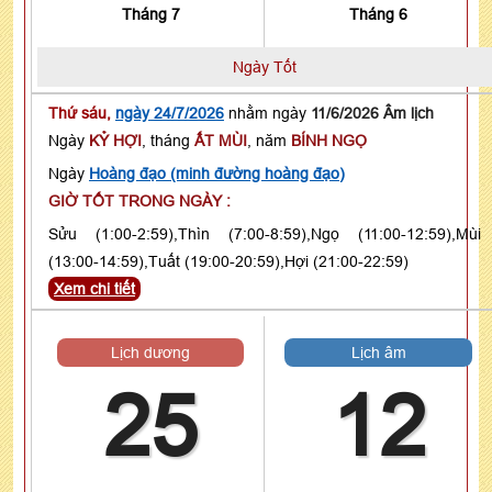
Tháng 7
Tháng 6
Ngày Tốt
Thứ sáu,
ngày 24/7/2026
nhằm ngày
11/6/2026 Âm lịch
Ngày
KỶ HỢI
, tháng
ẤT MÙI
, năm
BÍNH NGỌ
Ngày
Hoàng đạo (minh đường hoàng đạo)
GIỜ TỐT TRONG NGÀY :
Sửu (1:00-2:59),Thìn (7:00-8:59),Ngọ (11:00-12:59),Mùi
(13:00-14:59),Tuất (19:00-20:59),Hợi (21:00-22:59)
Xem chi tiết
Lịch dương
Lịch âm
25
12