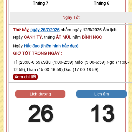
Tháng 7
Tháng 6
Ngày Tốt
Thứ bảy,
ngày 25/7/2026
nhằm ngày
12/6/2026 Âm lịch
Ngày
CANH TÝ
, tháng
ẤT MÙI
, năm
BÍNH NGỌ
Ngày
Hắc đạo (thiên hình hắc đạo)
GIỜ TỐT TRONG NGÀY :
Tí (23:00-0:59),Sửu (1:00-2:59),Mão (5:00-6:59),Ngọ (11:00-
12:59),Thân (15:00-16:59),Dậu (17:00-18:59)
Xem chi tiết
Lịch dương
Lịch âm
26
13