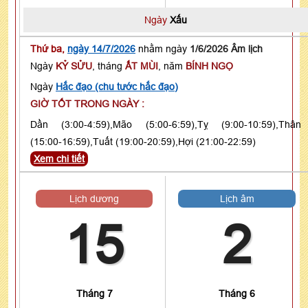
Ngày
Xấu
Thứ ba,
ngày 14/7/2026
nhằm ngày
1/6/2026 Âm lịch
Ngày
KỶ SỬU
, tháng
ẤT MÙI
, năm
BÍNH NGỌ
Ngày
Hắc đạo (chu tước hắc đạo)
GIỜ TỐT TRONG NGÀY :
Dần (3:00-4:59),Mão (5:00-6:59),Tỵ (9:00-10:59),Thân
(15:00-16:59),Tuất (19:00-20:59),Hợi (21:00-22:59)
Xem chi tiết
Lịch dương
Lịch âm
15
2
Tháng 7
Tháng 6