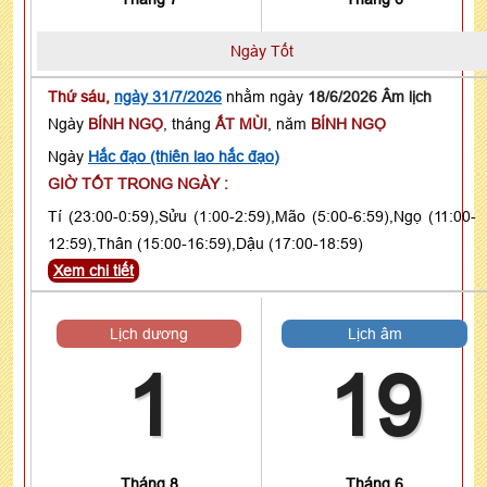
Ngày Tốt
Thứ sáu,
ngày 31/7/2026
nhằm ngày
18/6/2026 Âm lịch
Ngày
BÍNH NGỌ
, tháng
ẤT MÙI
, năm
BÍNH NGỌ
Ngày
Hắc đạo (thiên lao hắc đạo)
GIỜ TỐT TRONG NGÀY :
Tí (23:00-0:59),Sửu (1:00-2:59),Mão (5:00-6:59),Ngọ (11:00-
12:59),Thân (15:00-16:59),Dậu (17:00-18:59)
Xem chi tiết
Lịch dương
Lịch âm
1
19
Tháng 8
Tháng 6