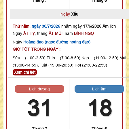
Tháng 7
Tháng 6
Ngày
Xấu
Thứ năm,
ngày 30/7/2026
nhằm ngày
17/6/2026 Âm lịch
Ngày
ẤT TỴ
, tháng
ẤT MÙI
, năm
BÍNH NGỌ
Ngày
Hoàng đạo (ngọc đường hoàng đạo)
GIỜ TỐT TRONG NGÀY :
Sửu (1:00-2:59),Thìn (7:00-8:59),Ngọ (11:00-12:59),Mùi
(13:00-14:59),Tuất (19:00-20:59),Hợi (21:00-22:59)
Xem chi tiết
Lịch dương
Lịch âm
31
18
Tháng 7
Tháng 6