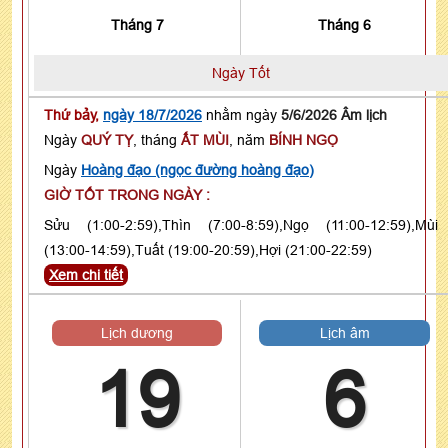
Tháng 7
Tháng 6
Ngày Tốt
Thứ bảy,
ngày 18/7/2026
nhằm ngày
5/6/2026 Âm lịch
Ngày
QUÝ TỴ
, tháng
ẤT MÙI
, năm
BÍNH NGỌ
Ngày
Hoàng đạo (ngọc đường hoàng đạo)
GIỜ TỐT TRONG NGÀY :
Sửu (1:00-2:59),Thìn (7:00-8:59),Ngọ (11:00-12:59),Mùi
(13:00-14:59),Tuất (19:00-20:59),Hợi (21:00-22:59)
Xem chi tiết
Lịch dương
Lịch âm
19
6