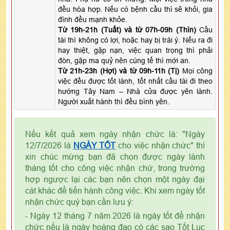
đều hòa hợp. Nếu có bệnh cầu thì sẽ khỏi, gia
đình đều mạnh khỏe.
Từ 19h-21h (Tuất) và từ 07h-09h (Thìn)
Cầu
tài thì không có lợi, hoặc hay bị trái ý. Nếu ra đi
hay thiệt, gặp nạn, việc quan trọng thì phải
đòn, gặp ma quỷ nên cúng tế thì mới an.
Từ 21h-23h (Hợi) và từ 09h-11h (Tị)
Mọi công
việc đều được tốt lành, tốt nhất cầu tài đi theo
hướng Tây Nam – Nhà cửa được yên lành.
Người xuất hành thì đều bình yên.
Nếu kết quả xem ngày nhận chức là: "Ngày
12/7/2026 là
NGÀY TỐT
cho việc nhận chức" thì
xin chúc mừng bạn đã chọn được ngày lành
tháng tốt cho công việc nhận chứ, trong trường
hợp ngược lại các bạn nên chọn một ngày đại
cát khác để tiến hành công việc. Khi xem ngày tốt
nhận chức quý bạn cần lưu ý:
- Ngày 12 tháng 7 năm 2026 là ngày tốt để nhận
chức nếu là ngày hoàng đạo có các sao Tốt Lục