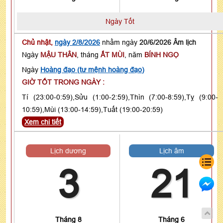
Ngày Tốt
Chủ nhật,
ngày 2/8/2026
nhằm ngày
20/6/2026 Âm lịch
Ngày
MẬU THÂN
, tháng
ẤT MÙI
, năm
BÍNH NGỌ
Ngày
Hoàng đạo (tư mệnh hoàng đạo)
GIỜ TỐT TRONG NGÀY :
Tí (23:00-0:59),Sửu (1:00-2:59),Thìn (7:00-8:59),Tỵ (9:00-
10:59),Mùi (13:00-14:59),Tuất (19:00-20:59)
Xem chi tiết
Lịch dương
Lịch âm
3
21
Tháng 8
Tháng 6