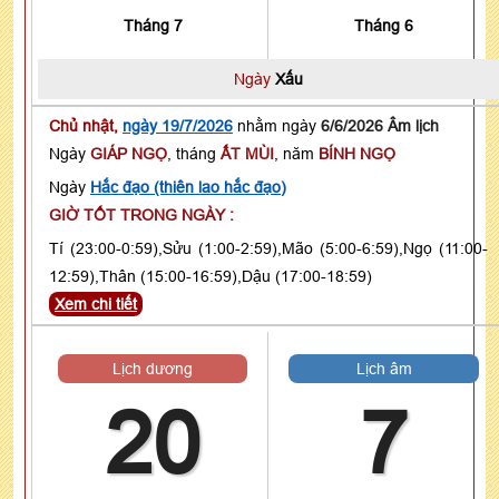
Tháng 7
Tháng 6
Ngày
Xấu
Chủ nhật,
ngày 19/7/2026
nhằm ngày
6/6/2026 Âm lịch
Ngày
GIÁP NGỌ
, tháng
ẤT MÙI
, năm
BÍNH NGỌ
Ngày
Hắc đạo (thiên lao hắc đạo)
GIỜ TỐT TRONG NGÀY :
Tí (23:00-0:59),Sửu (1:00-2:59),Mão (5:00-6:59),Ngọ (11:00-
12:59),Thân (15:00-16:59),Dậu (17:00-18:59)
Xem chi tiết
Lịch dương
Lịch âm
20
7