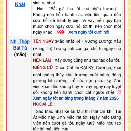
sinh ra nhọt
Nhật
-
Hợi
: “Bất giá thú tất chủ phân trương” -
Không nên tiến hành các việc liên quan đến
cưới hỏi để tránh ly biệt. Vì vây, nếu quý bạn
muốn chọn ngày cưới hỏi tốt thì nên chọn một
ngày khác
>>>
Xem ngày tốt cưới hỏi
Nhị Thập
TÊN NGÀY :
Mão nhật Kê - Vương Lương: Xấu
Bát Tú
(Hung Tú) Tướng tinh con gà, chủ trị ngày chủ
(mão)
nhật.
NÊN LÀM :
Xây dựng cũng như tạo tác đều tốt.
KIÊNG CỮ :
Chôn Cất thì ĐẠI KỴ. Cưới gã, khai
ngòi phóng thủy, khai trương, xuất hành, đóng
giường lót giường, trổ cửa dựng cửa kỵ. Các
việc khác đều không hay. Vì vậy, ngày này tuyệt
đối không tiến hành chôn cất người chết
Xem ngày tốt an táng trong tháng 7 năm 2026
NGOẠI LỆ :
- Sao Mão nhật Kê tại Mùi thì mất chí khí. Tại
Ất Mão hay Đinh Mão rất tốt. Ngày Mão Đăng
Viên nên cưới gã tốt, ngày Quý Mão nếu tạo
tác thì mất tiền của.