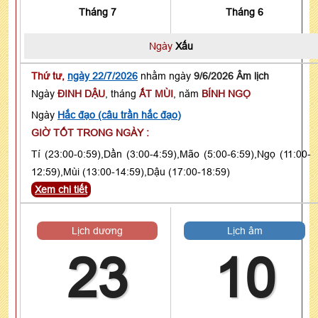
Tháng 7
Tháng 6
Ngày
Xấu
Thứ tư,
ngày 22/7/2026
nhằm ngày
9/6/2026 Âm lịch
Ngày
ĐINH DẬU
, tháng
ẤT MÙI
, năm
BÍNH NGỌ
Ngày
Hắc đạo (câu trần hắc đạo)
GIỜ TỐT TRONG NGÀY :
Tí (23:00-0:59),Dần (3:00-4:59),Mão (5:00-6:59),Ngọ (11:00-
12:59),Mùi (13:00-14:59),Dậu (17:00-18:59)
Xem chi tiết
Lịch dương
Lịch âm
23
10