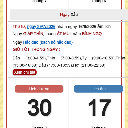
Tháng 7
Tháng 6
Ngày
Xấu
Thứ tư,
ngày 29/7/2026
nhằm ngày
16/6/2026 Âm lịch
Ngày
GIÁP THÌN
, tháng
ẤT MÙI
, năm
BÍNH NGỌ
Ngày
Hắc đạo (bạch hổ hắc đạo)
GIỜ TỐT TRONG NGÀY :
Dần (3:00-4:59),Thìn (7:00-8:59),Tỵ (9:00-10:59),Thân
(15:00-16:59),Dậu (17:00-18:59),Hợi (21:00-22:59)
Xem chi tiết
Lịch dương
Lịch âm
30
17