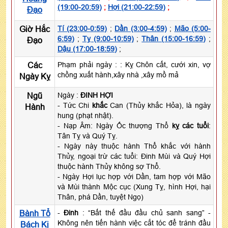
(19:00-20:59)
;
Hợi (21:00-22:59)
;
Đạo
Giờ Hắc
Tí (23:00-0:59)
;
Dần (3:00-4:59)
;
Mão (5:00-
6:59)
;
Tỵ (9:00-10:59)
;
Thân (15:00-16:59)
;
Đạo
Dậu (17:00-18:59)
;
Các
Phạm phải ngày :
: Kỵ Chôn cất, cưới xin, vợ
chồng xuất hành,xây nhà ,xây mồ mả
Ngày Kỵ
Ngũ
Ngày :
ĐINH HỢI
- Tức Chi
khắc
Can (Thủy khắc Hỏa), là ngày
Hành
hung (phạt nhật).
- Nạp Âm: Ngày Ốc thượng Thổ
kỵ các tuổi
:
Tân Tỵ và Quý Tỵ.
- Ngày này thuộc hành Thổ khắc với hành
Thủy, ngoại trừ các tuổi: Đinh Mùi và Quý Hợi
thuộc hành Thủy không sợ Thổ.
- Ngày Hợi lục hợp với Dần, tam hợp với Mão
và Mùi thành Mộc cục (Xung Tỵ, hình Hợi, hại
Thân, phá Dần, tuyệt Ngọ)
Bành Tổ
-
Đinh
: “Bất thế đầu đầu chủ sanh sang” -
Không nên tiến hành việc cắt tóc để tránh đầu
Bách Kị