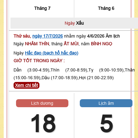
Tháng 7
Tháng 6
Ngày
Xấu
Thứ sáu,
ngày 17/7/2026
nhằm ngày
4/6/2026 Âm lịch
Ngày
NHÂM THÌN
, tháng
ẤT MÙI
, năm
BÍNH NGỌ
Ngày
Hắc đạo (bạch hổ hắc đạo)
GIỜ TỐT TRONG NGÀY :
Dần (3:00-4:59),Thìn (7:00-8:59),Tỵ (9:00-10:59),Thân
(15:00-16:59),Dậu (17:00-18:59),Hợi (21:00-22:59)
Xem chi tiết
Lịch dương
Lịch âm
18
5