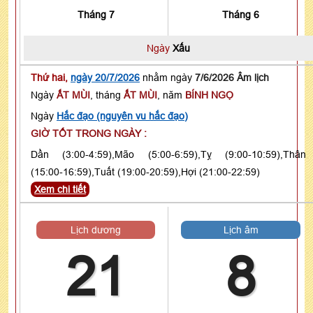
Tháng 7
Tháng 6
Ngày
Xấu
Thứ hai,
ngày 20/7/2026
nhằm ngày
7/6/2026 Âm lịch
Ngày
ẤT MÙI
, tháng
ẤT MÙI
, năm
BÍNH NGỌ
Ngày
Hắc đạo (nguyên vu hắc đạo)
GIỜ TỐT TRONG NGÀY :
Dần (3:00-4:59),Mão (5:00-6:59),Tỵ (9:00-10:59),Thân
(15:00-16:59),Tuất (19:00-20:59),Hợi (21:00-22:59)
Xem chi tiết
Lịch dương
Lịch âm
21
8