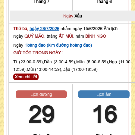
Tháng 7
Tháng 6
Ngày
Xấu
Thứ ba,
ngày 28/7/2026
nhằm ngày
15/6/2026 Âm lịch
Ngày
QUÝ MÃO
, tháng
ẤT MÙI
, năm
BÍNH NGỌ
Ngày
Hoàng đạo (kim đường hoàng đạo)
GIỜ TỐT TRONG NGÀY :
Tí (23:00-0:59),Dần (3:00-4:59),Mão (5:00-6:59),Ngọ (11:00-
12:59),Mùi (13:00-14:59),Dậu (17:00-18:59)
Xem chi tiết
Lịch dương
Lịch âm
29
16