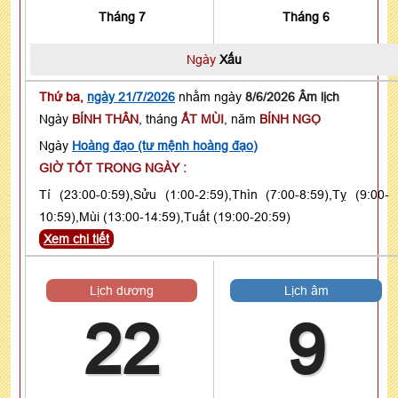
Tháng 7
Tháng 6
Ngày
Xấu
Thứ ba,
ngày 21/7/2026
nhằm ngày
8/6/2026 Âm lịch
Ngày
BÍNH THÂN
, tháng
ẤT MÙI
, năm
BÍNH NGỌ
Ngày
Hoàng đạo (tư mệnh hoàng đạo)
GIỜ TỐT TRONG NGÀY :
Tí (23:00-0:59),Sửu (1:00-2:59),Thìn (7:00-8:59),Tỵ (9:00-
10:59),Mùi (13:00-14:59),Tuất (19:00-20:59)
Xem chi tiết
Lịch dương
Lịch âm
22
9