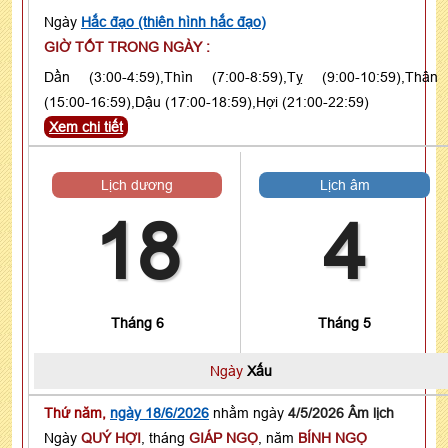
Ngày
Hắc đạo (thiên hình hắc đạo)
GIỜ TỐT TRONG NGÀY :
Dần (3:00-4:59),Thìn (7:00-8:59),Tỵ (9:00-10:59),Thân
(15:00-16:59),Dậu (17:00-18:59),Hợi (21:00-22:59)
Xem chi tiết
Lịch dương
Lịch âm
18
4
Tháng 6
Tháng 5
Ngày
Xấu
Thứ năm,
ngày 18/6/2026
nhằm ngày
4/5/2026 Âm lịch
Ngày
QUÝ HỢI
, tháng
GIÁP NGỌ
, năm
BÍNH NGỌ