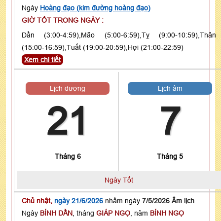
Ngày
Hoàng đạo (kim đường hoàng đạo)
GIỜ TỐT TRONG NGÀY :
Dần (3:00-4:59),Mão (5:00-6:59),Tỵ (9:00-10:59),Thân
(15:00-16:59),Tuất (19:00-20:59),Hợi (21:00-22:59)
Xem chi tiết
Lịch dương
Lịch âm
21
7
Tháng 6
Tháng 5
Ngày Tốt
Chủ nhật,
ngày 21/6/2026
nhằm ngày
7/5/2026 Âm lịch
Ngày
BÍNH DẦN
, tháng
GIÁP NGỌ
, năm
BÍNH NGỌ