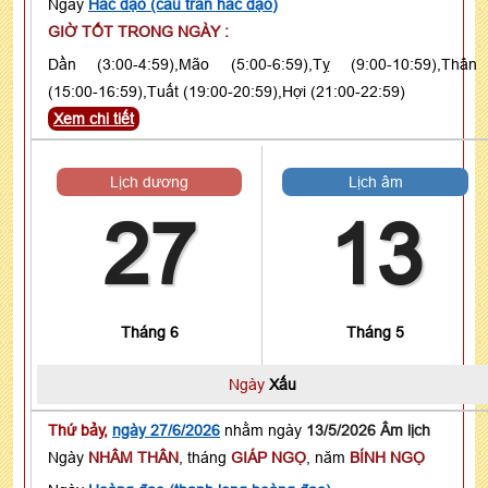
Ngày
Hắc đạo (câu trần hắc đạo)
GIỜ TỐT TRONG NGÀY :
Dần (3:00-4:59),Mão (5:00-6:59),Tỵ (9:00-10:59),Thân
(15:00-16:59),Tuất (19:00-20:59),Hợi (21:00-22:59)
Xem chi tiết
Lịch dương
Lịch âm
27
13
Tháng 6
Tháng 5
Ngày
Xấu
Thứ bảy,
ngày 27/6/2026
nhằm ngày
13/5/2026 Âm lịch
Ngày
NHÂM THÂN
, tháng
GIÁP NGỌ
, năm
BÍNH NGỌ