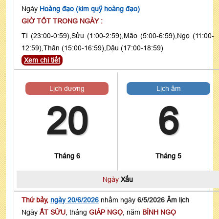
Ngày
Hoàng đạo (kim quỹ hoàng đạo)
GIỜ TỐT TRONG NGÀY :
Tí (23:00-0:59),Sửu (1:00-2:59),Mão (5:00-6:59),Ngọ (11:00-
12:59),Thân (15:00-16:59),Dậu (17:00-18:59)
Xem chi tiết
Lịch dương
Lịch âm
20
6
Tháng 6
Tháng 5
Ngày
Xấu
Thứ bảy,
ngày 20/6/2026
nhằm ngày
6/5/2026 Âm lịch
Ngày
ẤT SỬU
, tháng
GIÁP NGỌ
, năm
BÍNH NGỌ