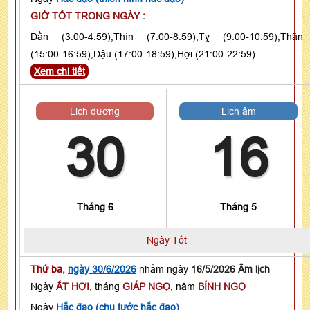
GIỜ TỐT TRONG NGÀY :
Dần (3:00-4:59),Thìn (7:00-8:59),Tỵ (9:00-10:59),Thân
(15:00-16:59),Dậu (17:00-18:59),Hợi (21:00-22:59)
Xem chi tiết
Lịch dương
Lịch âm
30
16
Tháng 6
Tháng 5
Ngày Tốt
Thứ ba,
ngày 30/6/2026
nhằm ngày
16/5/2026 Âm lịch
Ngày
ẤT HỢI
, tháng
GIÁP NGỌ
, năm
BÍNH NGỌ
Ngày
Hắc đạo (chu tước hắc đạo)