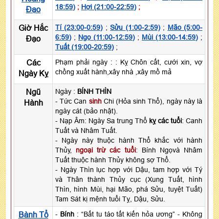
18:59)
;
Hợi (21:00-22:59)
;
Đạo
Giờ Hắc
Tí (23:00-0:59)
;
Sửu (1:00-2:59)
;
Mão (5:00-
6:59)
;
Ngọ (11:00-12:59)
;
Mùi (13:00-14:59)
;
Đạo
Tuất (19:00-20:59)
;
Các
Phạm phải ngày :
: Kỵ Chôn cất, cưới xin, vợ
chồng xuất hành,xây nhà ,xây mồ mả
Ngày Kỵ
Ngũ
Ngày :
BÍNH THÌN
- Tức Can
sinh
Chi (Hỏa sinh Thổ), ngày này là
Hành
ngày cát (bảo nhật).
- Nạp Âm: Ngày Sa trung Thổ
kỵ các tuổi
: Canh
Tuất và Nhâm Tuất.
- Ngày này thuộc hành Thổ khắc với hành
Thủy,
ngoại trừ các tuổi
: Bính Ngọvà Nhâm
Tuất thuộc hành Thủy không sợ Thổ.
- Ngày Thìn lục hợp với Dậu, tam hợp với Tý
và Thân thành Thủy cục (Xung Tuất, hình
Thìn, hình Mùi, hại Mão, phá Sửu, tuyệt Tuất)
Tam Sát kị mệnh tuổi Tỵ, Dậu, Sửu.
Bành Tổ
-
Bính
: “Bất tu táo tất kiến hỏa ương” - Không