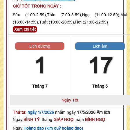
GIỜ TỐT TRONG NGÀY :
Sửu (1:00-2:59),Thìn (7:00-8:59),Ngọ (11:00-12:59),Mùi
(13:00-14:59),Tuất (19:00-20:59),Hợi (21:00-22:59)
Xem chi tiết
Lịch dương
Lịch âm
1
17
Tháng 7
Tháng 5
Ngày Tốt
Thứ tư,
ngày 1/7/2026
nhằm ngày
17/5/2026 Âm lịch
Ngày
BÍNH TÝ
, tháng
GIÁP NGỌ
, năm
BÍNH NGỌ
Ngày
Hoàng đạo (kim quỹ hoàng đạo)