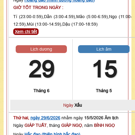
GIỜ TỐT TRONG NGÀY :
Tí (23:00-0:59),Dần (3:00-4:59),Mão (5:00-6:59),Ngọ (11:00-
12:59),Mùi (13:00-14:59),Dậu (17:00-18:59)
Xem chi tiết
Lịch dương
Lịch âm
29
15
Tháng 6
Tháng 5
Ngày
Xấu
Thứ hai,
ngày 29/6/2026
nhằm ngày
15/5/2026 Âm lịch
Ngày
GIÁP TUẤT
, tháng
GIÁP NGỌ
, năm
BÍNH NGỌ
Ngày
Hắc đạo (thiên hình hắc đạo)