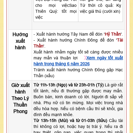
cho mọi việcSao
Tứ thời cô quả: Kỵ
Thiên Quý: tốt mọi
việc giá thú (cưới xin)
việc
Hướng
- Xuất hành hướng Tây Nam để đón '
Hỷ Thần
'.
- Xuất hành hướng Chính Đông để đón '
Tài
xuất
Thần
'.
hành
Xuất hành nhằm ngày tốt sẽ càng được nhiều
may mắn và thuận lợi
Xem ngày tốt xuất
hành trong tháng 6 năm 2026
Tránh xuất hành hướng Chính Đông gặp Hạc
Thần (xấu)
Giờ xuất
Từ 11h-13h (Ngọ) và từ 23h-01h (Tý)
Là giờ rất
tốt lành, nếu đi thường gặp được may mắn.
hành
Buôn bán, kinh doanh có lời. Người đi sắp về
Theo Lý
nhà. Phụ nữ có tin mừng. Mọi việc trong nhà
Thuần
đều hòa hợp. Nếu có bệnh cầu thì sẽ khỏi, gia
Phong
đình đều mạnh khỏe.
Từ 13h-15h (Mùi) và từ 01-03h (Sửu)
Cầu tài
thì không có lợi, hoặc hay bị trái ý. Nếu ra đi
hay thiệt, gặp nạn, việc quan trọng thì phải