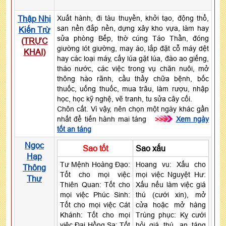
Thập Nhị
Xuất hành, đi tàu thuyền, khởi tạo, động thổ,
san nền đắp nền, dựng xây kho vựa, làm hay
Kiến Trừ
sửa phòng Bếp, thờ cúng Táo Thần, đóng
(
TRỰC
giường lót giường, may áo, lắp đặt cỗ máy dệt
KHAI
)
hay các loại máy, cấy lúa gặt lúa, đào ao giếng,
tháo nước, các việc trong vụ chăn nuôi, mở
thông hào rãnh, cầu thầy chữa bệnh, bốc
thuốc, uống thuốc, mua trâu, làm rượu, nhập
học, học kỹ nghệ, vẽ tranh, tu sửa cây cối.
Chôn cất. Vì vậy, nên chọn một ngày khác gần
nhất để tiến hành mai táng
>>>
Xem ngày
tốt an táng
Ngọc
Sao tốt
Sao xấu
Hạp
Tư Mệnh Hoàng Đạo:
Hoang vu: Xấu cho
Thông
Tốt cho mọi việc
mọi việc Nguyệt Hư:
Thư
Thiên Quan: Tốt cho
Xấu nếu làm việc giá
mọi việc Phúc Sinh:
thú (cưới xin), mở
Tốt cho mọi việc Cát
cửa hoặc mở hàng
Khánh: Tốt cho mọi
Trùng phục: Kỵ cưới
việc Đại Hồng Sa: Tốt
hỏi giá thú, an táng