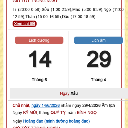
GIỜ TỐT TRONG NGÀY :
Tí (23:00-0:59),Sửu (1:00-2:59),Mão (5:00-6:59),Ngọ (11:00-
12:59),Thân (15:00-16:59),Dậu (17:00-18:59)
Xem chi tiết
Lịch dương
Lịch âm
14
29
Tháng 6
Tháng 4
Ngày
Xấu
Chủ nhật,
ngày 14/6/2026
nhằm ngày
29/4/2026 Âm lịch
Ngày
KỶ MÙI
, tháng
QUÝ TỴ
, năm
BÍNH NGỌ
Ngày
Hoàng đạo (minh đường hoàng đạo)