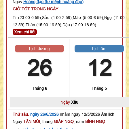
Ngày
Hoàng đạo (tư mệnh hoàng đạo)
GIỜ TỐT TRONG NGÀY :
Tí (23:00-0:59),Sửu (1:00-2:59),Mão (5:00-6:59),Ngọ (11:00-
12:59),Thân (15:00-16:59),Dậu (17:00-18:59)
Xem chi tiết
Lịch dương
Lịch âm
26
12
Tháng 6
Tháng 5
Ngày
Xấu
Thứ sáu,
ngày 26/6/2026
nhằm ngày
12/5/2026 Âm lịch
Ngày
TÂN MÙI
, tháng
GIÁP NGỌ
, năm
BÍNH NGỌ