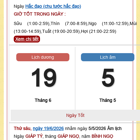
Ngày
Hắc đạo (chu tước hắc đạo)
GIỜ TỐT TRONG NGÀY :
Sửu (1:00-2:59),Thìn (7:00-8:59),Ngọ (11:00-12:59),Mùi
(13:00-14:59),Tuất (19:00-20:59),Hợi (21:00-22:59)
Xem chi tiết
Lịch dương
Lịch âm
19
5
Tháng 6
Tháng 5
Ngày Tốt
Thứ sáu,
ngày 19/6/2026
nhằm ngày
5/5/2026 Âm lịch
Ngày
GIÁP TÝ
, tháng
GIÁP NGỌ
, năm
BÍNH NGỌ