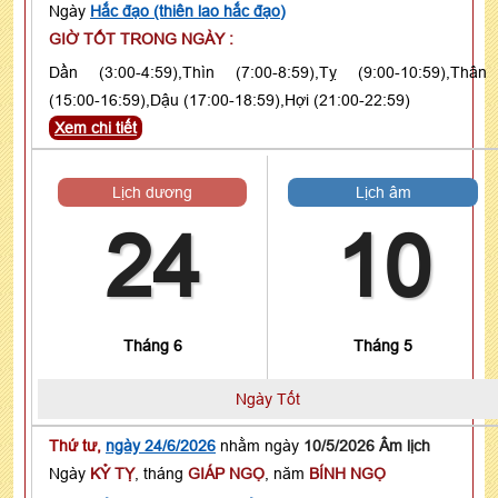
Ngày
Hắc đạo (thiên lao hắc đạo)
GIỜ TỐT TRONG NGÀY :
Dần (3:00-4:59),Thìn (7:00-8:59),Tỵ (9:00-10:59),Thân
(15:00-16:59),Dậu (17:00-18:59),Hợi (21:00-22:59)
Xem chi tiết
Lịch dương
Lịch âm
24
10
Tháng 6
Tháng 5
Ngày Tốt
Thứ tư,
ngày 24/6/2026
nhằm ngày
10/5/2026 Âm lịch
Ngày
KỶ TỴ
, tháng
GIÁP NGỌ
, năm
BÍNH NGỌ