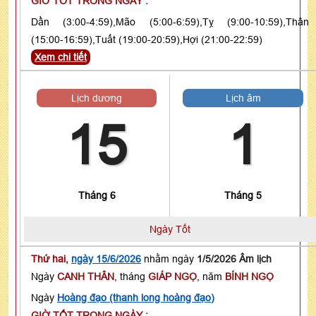
GIỜ TỐT TRONG NGÀY :
Dần (3:00-4:59),Mão (5:00-6:59),Tỵ (9:00-10:59),Thân
(15:00-16:59),Tuất (19:00-20:59),Hợi (21:00-22:59)
Xem chi tiết
Lịch dương
Lịch âm
15
1
Tháng 6
Tháng 5
Ngày Tốt
Thứ hai,
ngày 15/6/2026
nhằm ngày
1/5/2026 Âm lịch
Ngày
CANH THÂN
, tháng
GIÁP NGỌ
, năm
BÍNH NGỌ
Ngày
Hoàng đạo (thanh long hoàng đạo)
GIỜ TỐT TRONG NGÀY :