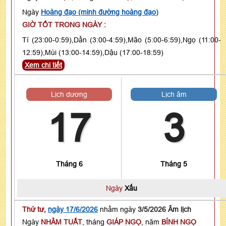
Ngày
Hoàng đạo (minh đường hoàng đạo)
GIỜ TỐT TRONG NGÀY :
Tí (23:00-0:59),Dần (3:00-4:59),Mão (5:00-6:59),Ngọ (11:00-
12:59),Mùi (13:00-14:59),Dậu (17:00-18:59)
Xem chi tiết
Lịch dương
Lịch âm
17
3
Tháng 6
Tháng 5
Ngày
Xấu
Thứ tư,
ngày 17/6/2026
nhằm ngày
3/5/2026 Âm lịch
Ngày
NHÂM TUẤT
, tháng
GIÁP NGỌ
, năm
BÍNH NGỌ