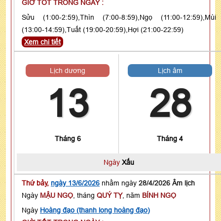
GIỜ TỐT TRONG NGÀY :
Sửu (1:00-2:59),Thìn (7:00-8:59),Ngọ (11:00-12:59),Mùi
(13:00-14:59),Tuất (19:00-20:59),Hợi (21:00-22:59)
Xem chi tiết
Lịch dương
Lịch âm
13
28
Tháng 6
Tháng 4
Ngày
Xấu
Thứ bảy,
ngày 13/6/2026
nhằm ngày
28/4/2026 Âm lịch
Ngày
MẬU NGỌ
, tháng
QUÝ TỴ
, năm
BÍNH NGỌ
Ngày
Hoàng đạo (thanh long hoàng đạo)