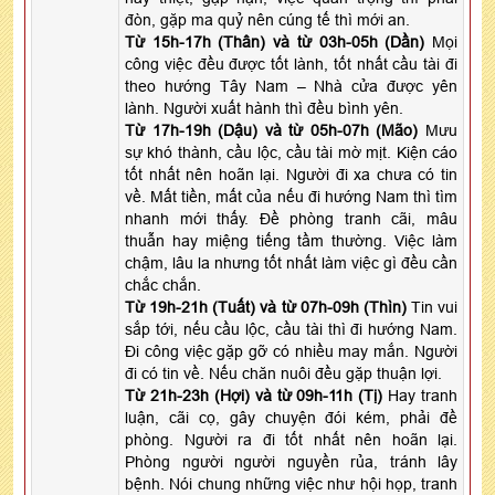
đòn, gặp ma quỷ nên cúng tế thì mới an.
Từ 15h-17h (Thân) và từ 03h-05h (Dần)
Mọi
công việc đều được tốt lành, tốt nhất cầu tài đi
theo hướng Tây Nam – Nhà cửa được yên
lành. Người xuất hành thì đều bình yên.
Từ 17h-19h (Dậu) và từ 05h-07h (Mão)
Mưu
sự khó thành, cầu lộc, cầu tài mờ mịt. Kiện cáo
tốt nhất nên hoãn lại. Người đi xa chưa có tin
về. Mất tiền, mất của nếu đi hướng Nam thì tìm
nhanh mới thấy. Đề phòng tranh cãi, mâu
thuẫn hay miệng tiếng tầm thường. Việc làm
chậm, lâu la nhưng tốt nhất làm việc gì đều cần
chắc chắn.
Từ 19h-21h (Tuất) và từ 07h-09h (Thìn)
Tin vui
sắp tới, nếu cầu lộc, cầu tài thì đi hướng Nam.
Đi công việc gặp gỡ có nhiều may mắn. Người
đi có tin về. Nếu chăn nuôi đều gặp thuận lợi.
Từ 21h-23h (Hợi) và từ 09h-11h (Tị)
Hay tranh
luận, cãi cọ, gây chuyện đói kém, phải đề
phòng. Người ra đi tốt nhất nên hoãn lại.
Phòng người người nguyền rủa, tránh lây
bệnh. Nói chung những việc như hội họp, tranh