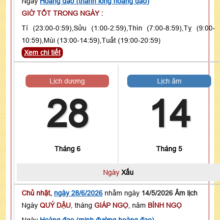
Ngày
Hoàng đạo (thanh long hoàng đạo)
GIỜ TỐT TRONG NGÀY :
Tí (23:00-0:59),Sửu (1:00-2:59),Thìn (7:00-8:59),Tỵ (9:00-
10:59),Mùi (13:00-14:59),Tuất (19:00-20:59)
Xem chi tiết
Lịch dương
Lịch âm
28
14
Tháng 6
Tháng 5
Ngày
Xấu
Chủ nhật,
ngày 28/6/2026
nhằm ngày
14/5/2026 Âm lịch
Ngày
QUÝ DẬU
, tháng
GIÁP NGỌ
, năm
BÍNH NGỌ
Ngày
Hoàng đạo (minh đường hoàng đạo)