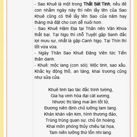
- Sao Khuê là một trong
Thất Sát Tinh
, nếu đẻ
con nhằm ngày này thì nên lấy tên của Sao
Khuê cũng có thể lấy tên Sao của năm hay
tháng mà đặt cho con dễ nuôi hơn.
- Sao Khuê Hãm Địa tại Thân nên Văn Khoa
thất bại. Tại Ngọ thì chỗ Tuyệt gặp Sanh đắc
lợi mưu sự, nhất là gặp Canh Ngọ. Tại Thìn thì
tốt vừa vừa.
- Ngày Thân Sao Khuê Đăng Viên tức Tiến
thân danh.
- Khuê: mộc lang (con sói): Mộc tinh, sao xấu.
Khắc kỵ động thổ, an táng, khai trương cũng
như sửa cửa.
Khuê tinh tạo tác đắc trinh tường,
Gia hạ vinh hòa đại cát xương,
Nhược thị táng mai âm tốt tử,
Đương niên định chủ lưỡng tam tang.
Khán khán vận kim, hình thương đáo,
Trùng trùng quan sự, chủ ôn hoàng.
Khai môn phóng thủy chiêu tai họa,
Tam niên lưỡng thứ tổn nhi lang.