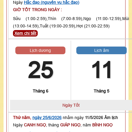
Ngày
Hắc đạo (nguyên vu hắc đạo)
GIỜ TỐT TRONG NGÀY :
Sửu (1:00-2:59),Thìn (7:00-8:59),Ngọ (11:00-12:59),Mùi
(13:00-14:59),Tuất (19:00-20:59),Hợi (21:00-22:59)
Xem chi tiết
Lịch dương
Lịch âm
25
11
Tháng 6
Tháng 5
Ngày Tốt
Thứ năm,
ngày 25/6/2026
nhằm ngày
11/5/2026 Âm lịch
Ngày
CANH NGỌ
, tháng
GIÁP NGỌ
, năm
BÍNH NGỌ