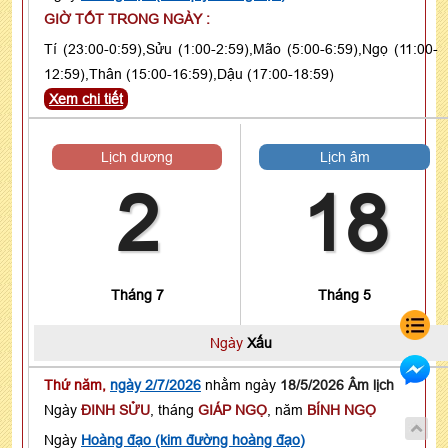
GIỜ TỐT TRONG NGÀY :
Tí (23:00-0:59),Sửu (1:00-2:59),Mão (5:00-6:59),Ngọ (11:00-
12:59),Thân (15:00-16:59),Dậu (17:00-18:59)
Xem chi tiết
Lịch dương
Lịch âm
2
18
Tháng 7
Tháng 5
Ngày
Xấu
Thứ năm,
ngày 2/7/2026
nhằm ngày
18/5/2026 Âm lịch
Ngày
ĐINH SỬU
, tháng
GIÁP NGỌ
, năm
BÍNH NGỌ
Ngày
Hoàng đạo (kim đường hoàng đạo)