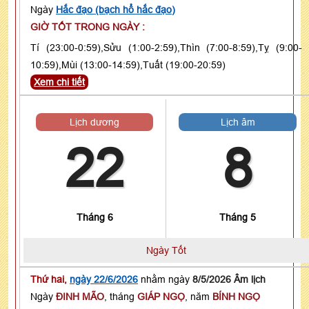
Ngày
Hắc đạo (bạch hổ hắc đạo)
GIỜ TỐT TRONG NGÀY :
Tí (23:00-0:59),Sửu (1:00-2:59),Thìn (7:00-8:59),Tỵ (9:00-
10:59),Mùi (13:00-14:59),Tuất (19:00-20:59)
Xem chi tiết
Lịch dương
Lịch âm
22
8
Tháng 6
Tháng 5
Ngày Tốt
Thứ hai,
ngày 22/6/2026
nhằm ngày
8/5/2026 Âm lịch
Ngày
ĐINH MÃO
, tháng
GIÁP NGỌ
, năm
BÍNH NGỌ