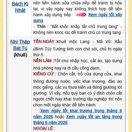
nên tiến hành sửa chữa bếp để tránh bị hỏa
Bách Kị
tai, vì vậy ngày nay không thích hợp để tiến
Nhật
hành xây dựng bếp
>>>
Xem ngày tốt xây
dựng
-
Thìn
: “Bất khốc khấp tất chủ trọng tang” -
Không nên khóc lóc để tránh chủ có trùng tang
Nhị Thập
TÊN NGÀY :
Khuê mộc Lang - Mã Vũ: Xấu
Bát Tú
(Bình Tú) Tướng tinh con chó sói, chủ trị ngày
(khuê)
thứ 5.
NÊN LÀM :
Tốt cho nhập học, cắt áo, tạo dựng
nhà phòng hay ra đi cầu công danh.
KIÊNG CỮ :
Chôn cất, trổ cửa dựng cửa, khai
thông đường nước, việc khai trương, đào ao
móc giếng, các vụ thưa kiện và đóng giường lót
giường. Vì vậy, nếu quý bạn có ý định chôn cất
người chết hay khai trường lập nghiệp thì nên
chọn một ngày khác để tiến hành
Xem ngày tốt khai trương trong tháng 6
năm 2026
hoặc
Xem ngày tốt an táng trong
tháng 6 năm 2026
NGOẠI LỆ :