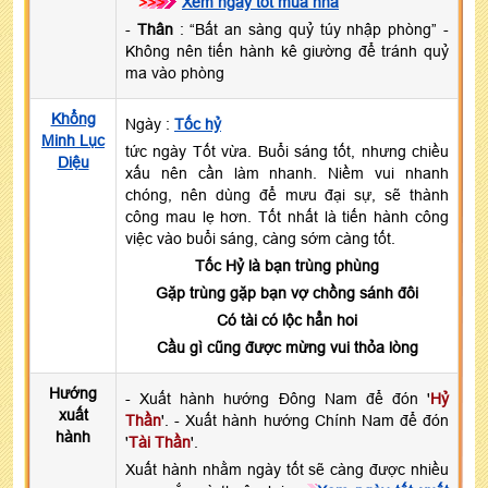
>>>
Xem ngày tốt mua nhà
-
Thân
: “Bất an sàng quỷ túy nhập phòng” -
Không nên tiến hành kê giường để tránh quỷ
ma vào phòng
Khổng
Ngày :
Tốc hỷ
Minh Lục
tức ngày Tốt vừa. Buổi sáng tốt, nhưng chiều
Diệu
xấu nên cần làm nhanh. Niềm vui nhanh
chóng, nên dùng để mưu đại sự, sẽ thành
công mau lẹ hơn. Tốt nhất là tiến hành công
việc vào buổi sáng, càng sớm càng tốt.
Tốc Hỷ là bạn trùng phùng
Gặp trùng gặp bạn vợ chồng sánh đôi
Có tài có lộc hẳn hoi
Cầu gì cũng được mừng vui thỏa lòng
Hướng
- Xuất hành hướng Đông Nam để đón '
Hỷ
xuất
Thần
'. - Xuất hành hướng Chính Nam để đón
hành
'
Tài Thần
'.
Xuất hành nhằm ngày tốt sẽ càng được nhiều