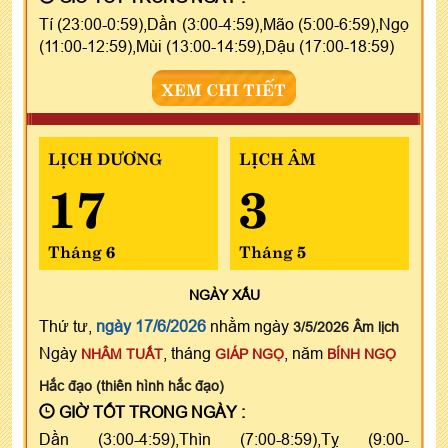
Tí (23:00-0:59),Dần (3:00-4:59),Mão (5:00-6:59),Ngọ
(11:00-12:59),Mùi (13:00-14:59),Dậu (17:00-18:59)
XEM CHI TIẾT
LỊCH DƯƠNG
LỊCH ÂM
17
3
Tháng 6
Tháng 5
NGÀY
XẤU
Thứ tư,
ngày 17/6/2026
nhằm ngày
3/5/2026 Âm lịch
Ngày
, tháng
, năm
NHÂM TUẤT
GIÁP NGỌ
BÍNH NGỌ
Hắc đạo (thiên hình hắc đạo)
GIỜ TỐT TRONG NGÀY :
Dần (3:00-4:59),Thìn (7:00-8:59),Tỵ (9:00-