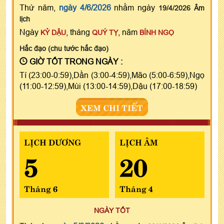
Thứ năm,
ngày 4/6/2026
nhằm ngày
19/4/2026 Âm
lịch
Ngày
, tháng
, năm
KỶ DẬU
QUÝ TỴ
BÍNH NGỌ
Hắc đạo (chu tước hắc đạo)
GIỜ TỐT TRONG NGÀY :
Tí (23:00-0:59),Dần (3:00-4:59),Mão (5:00-6:59),Ngọ
(11:00-12:59),Mùi (13:00-14:59),Dậu (17:00-18:59)
XEM CHI TIẾT
LỊCH DƯƠNG
LỊCH ÂM
5
20
Tháng 6
Tháng 4
NGÀY TỐT