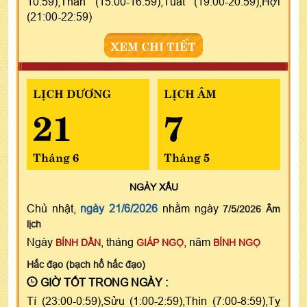
10:59),Thân (15:00-16:59),Tuất (19:00-20:59),Hợi
(21:00-22:59)
XEM CHI TIẾT
LỊCH DƯƠNG
LỊCH ÂM
21
7
Tháng 6
Tháng 5
NGÀY
XẤU
Chủ nhật,
ngày 21/6/2026
nhằm ngày
7/5/2026 Âm
lịch
Ngày
, tháng
, năm
BÍNH DẦN
GIÁP NGỌ
BÍNH NGỌ
Hắc đạo (bạch hổ hắc đạo)
GIỜ TỐT TRONG NGÀY :
Tí (23:00-0:59),Sửu (1:00-2:59),Thìn (7:00-8:59),Tỵ