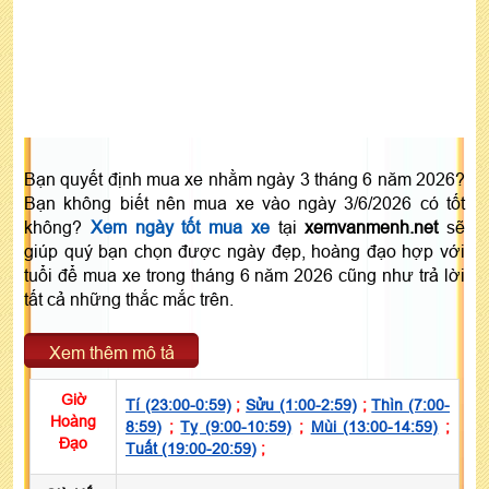
Bạn quyết định mua xe nhằm ngày 3 tháng 6 năm 2026?
Bạn không biết nên mua xe vào ngày 3/6/2026 có tốt
không?
Xem ngày tốt mua xe
tại
xemvanmenh.net
sẽ
giúp quý bạn chọn được ngày đẹp, hoàng đạo hợp với
tuổi để mua xe trong tháng 6 năm 2026 cũng như trả lời
tất cả những thắc mắc trên.
Xem thêm mô tả
Giờ
Tí (23:00-0:59)
;
Sửu (1:00-2:59)
;
Thìn (7:00-
Hoàng
8:59)
;
Tỵ (9:00-10:59)
;
Mùi (13:00-14:59)
;
Đạo
Tuất (19:00-20:59)
;