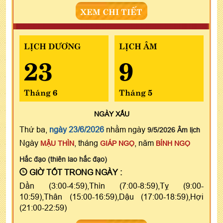
XEM CHI TIẾT
LỊCH DƯƠNG
LỊCH ÂM
23
9
Tháng 6
Tháng 5
NGÀY
XẤU
Thứ ba,
ngày 23/6/2026
nhằm ngày
9/5/2026 Âm lịch
Ngày
, tháng
, năm
MẬU THÌN
GIÁP NGỌ
BÍNH NGỌ
Hắc đạo (thiên lao hắc đạo)
GIỜ TỐT TRONG NGÀY :
Dần (3:00-4:59),Thìn (7:00-8:59),Tỵ (9:00-
10:59),Thân (15:00-16:59),Dậu (17:00-18:59),Hợi
(21:00-22:59)