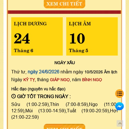
XEM CHI TIẾT
LỊCH DƯƠNG
LỊCH ÂM
24
10
Tháng 6
Tháng 5
NGÀY
XẤU
Thứ tư,
ngày 24/6/2026
nhằm ngày
10/5/2026 Âm lịch
Ngày
, tháng
, năm
KỶ TỴ
GIÁP NGỌ
BÍNH NGỌ
Hắc đạo (nguyên vu hắc đạo)
GIỜ TỐT TRONG NGÀY :
Sửu (1:00-2:59),Thìn (7:00-8:59),Ngọ (11:00-
12:59),Mùi (13:00-14:59),Tuất (19:00-20:59),Hợi
(21:00-22:59)