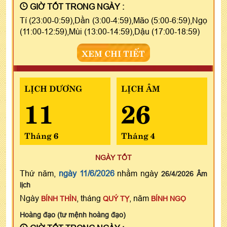
GIỜ TỐT TRONG NGÀY :
Tí (23:00-0:59),Dần (3:00-4:59),Mão (5:00-6:59),Ngọ
(11:00-12:59),Mùi (13:00-14:59),Dậu (17:00-18:59)
XEM CHI TIẾT
LỊCH DƯƠNG
LỊCH ÂM
11
26
Tháng 6
Tháng 4
NGÀY TỐT
Thứ năm,
ngày 11/6/2026
nhằm ngày
26/4/2026 Âm
lịch
Ngày
, tháng
, năm
BÍNH THÌN
QUÝ TỴ
BÍNH NGỌ
Hoàng đạo (tư mệnh hoàng đạo)