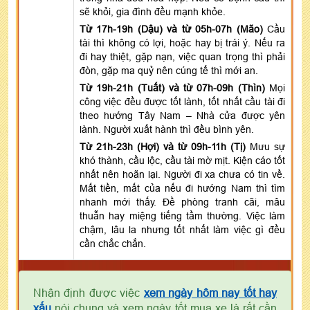
sẽ khỏi, gia đình đều mạnh khỏe.
Từ 17h-19h (Dậu) và từ 05h-07h (Mão)
Cầu
tài thì không có lợi, hoặc hay bị trái ý. Nếu ra
đi hay thiệt, gặp nạn, việc quan trọng thì phải
đòn, gặp ma quỷ nên cúng tế thì mới an.
Từ 19h-21h (Tuất) và từ 07h-09h (Thìn)
Mọi
công việc đều được tốt lành, tốt nhất cầu tài đi
theo hướng Tây Nam – Nhà cửa được yên
lành. Người xuất hành thì đều bình yên.
Từ 21h-23h (Hợi) và từ 09h-11h (Tị)
Mưu sự
khó thành, cầu lộc, cầu tài mờ mịt. Kiện cáo tốt
nhất nên hoãn lại. Người đi xa chưa có tin về.
Mất tiền, mất của nếu đi hướng Nam thì tìm
nhanh mới thấy. Đề phòng tranh cãi, mâu
thuẫn hay miệng tiếng tầm thường. Việc làm
chậm, lâu la nhưng tốt nhất làm việc gì đều
cần chắc chắn.
Nhận định được việc
xem ngày hôm nay tốt hay
xấu
nói chung và xem ngày tốt mua xe là rất cần