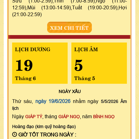
Sửu (1:00-2:59),Thìn (7:00-8:59),Ngọ (11:00-
12:59),Mùi (13:00-14:59),Tuất (19:00-20:59),Hợi
(21:00-22:59)
XEM CHI TIẾT
LỊCH DƯƠNG
LỊCH ÂM
19
5
Tháng 6
Tháng 5
NGÀY
XẤU
Thứ sáu,
ngày 19/6/2026
nhằm ngày
5/5/2026 Âm
lịch
Ngày
, tháng
, năm
GIÁP TÝ
GIÁP NGỌ
BÍNH NGỌ
Hoàng đạo (kim quỹ hoàng đạo)
GIỜ TỐT TRONG NGÀY :