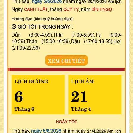
Thứ sáu,
ngày 5/6/2026
nhằm ngày
20/4/2026 Âm lịch
Ngày
, tháng
, năm
CANH TUẤT
QUÝ TỴ
BÍNH NGỌ
Hoàng đạo (kim quỹ hoàng đạo)
GIỜ TỐT TRONG NGÀY :
Dần (3:00-4:59),Thìn (7:00-8:59),Tỵ (9:00-
10:59),Thân (15:00-16:59),Dậu (17:00-18:59),Hợi
(21:00-22:59)
XEM CHI TIẾT
LỊCH DƯƠNG
LỊCH ÂM
6
21
Tháng 6
Tháng 4
NGÀY TỐT
Thứ bảy,
ngày 6/6/2026
nhằm ngày
21/4/2026 Âm lịch