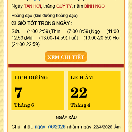
Ngày
, tháng
, năm
TÂN HỢI
QUÝ TỴ
BÍNH NGỌ
Hoàng đạo (kim đường hoàng đạo)
GIỜ TỐT TRONG NGÀY :
Sửu (1:00-2:59),Thìn (7:00-8:59),Ngọ (11:00-
12:59),Mùi (13:00-14:59),Tuất (19:00-20:59),Hợi
(21:00-22:59)
XEM CHI TIẾT
LỊCH DƯƠNG
LỊCH ÂM
7
22
Tháng 6
Tháng 4
NGÀY
XẤU
Chủ nhật,
ngày 7/6/2026
nhằm ngày
22/4/2026 Âm