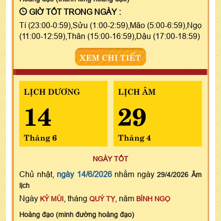
GIỜ TỐT TRONG NGÀY :
Tí (23:00-0:59),Sửu (1:00-2:59),Mão (5:00-6:59),Ngọ
(11:00-12:59),Thân (15:00-16:59),Dậu (17:00-18:59)
XEM CHI TIẾT
LỊCH DƯƠNG
LỊCH ÂM
14
29
Tháng 6
Tháng 4
NGÀY TỐT
Chủ nhật,
ngày 14/6/2026
nhằm ngày
29/4/2026 Âm
lịch
Ngày
, tháng
, năm
KỶ MÙI
QUÝ TỴ
BÍNH NGỌ
Hoàng đạo (minh đường hoàng đạo)