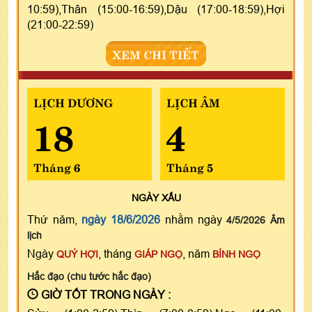
10:59),Thân (15:00-16:59),Dậu (17:00-18:59),Hợi
(21:00-22:59)
XEM CHI TIẾT
LỊCH DƯƠNG
LỊCH ÂM
18
4
Tháng 6
Tháng 5
NGÀY
XẤU
Thứ năm,
ngày 18/6/2026
nhằm ngày
4/5/2026 Âm
lịch
Ngày
, tháng
, năm
QUÝ HỢI
GIÁP NGỌ
BÍNH NGỌ
Hắc đạo (chu tước hắc đạo)
GIỜ TỐT TRONG NGÀY :