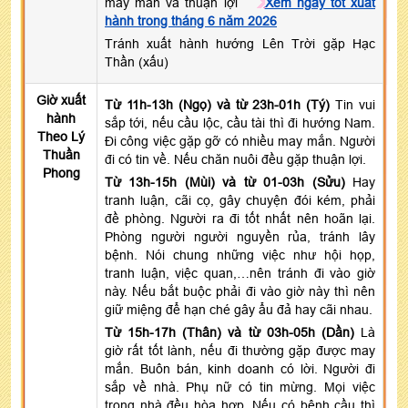
may mắn và thuận lợi
Xem ngày tốt xuất
hành trong tháng 6 năm 2026
Tránh xuất hành hướng Lên Trời gặp Hạc
Thần (xấu)
Giờ xuất
Từ 11h-13h (Ngọ) và từ 23h-01h (Tý)
Tin vui
hành
sắp tới, nếu cầu lộc, cầu tài thì đi hướng Nam.
Theo Lý
Đi công việc gặp gỡ có nhiều may mắn. Người
Thuần
đi có tin về. Nếu chăn nuôi đều gặp thuận lợi.
Phong
Từ 13h-15h (Mùi) và từ 01-03h (Sửu)
Hay
tranh luận, cãi cọ, gây chuyện đói kém, phải
đề phòng. Người ra đi tốt nhất nên hoãn lại.
Phòng người người nguyền rủa, tránh lây
bệnh. Nói chung những việc như hội họp,
tranh luận, việc quan,…nên tránh đi vào giờ
này. Nếu bắt buộc phải đi vào giờ này thì nên
giữ miệng để hạn ché gây ẩu đả hay cãi nhau.
Từ 15h-17h (Thân) và từ 03h-05h (Dần)
Là
giờ rất tốt lành, nếu đi thường gặp được may
mắn. Buôn bán, kinh doanh có lời. Người đi
sắp về nhà. Phụ nữ có tin mừng. Mọi việc
trong nhà đều hòa hợp. Nếu có bệnh cầu thì