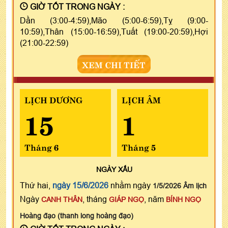
GIỜ TỐT TRONG NGÀY :
Dần (3:00-4:59),Mão (5:00-6:59),Tỵ (9:00-
10:59),Thân (15:00-16:59),Tuất (19:00-20:59),Hợi
(21:00-22:59)
XEM CHI TIẾT
LỊCH DƯƠNG
LỊCH ÂM
15
1
Tháng 6
Tháng 5
NGÀY
XẤU
Thứ hai,
ngày 15/6/2026
nhằm ngày
1/5/2026 Âm lịch
Ngày
, tháng
, năm
CANH THÂN
GIÁP NGỌ
BÍNH NGỌ
Hoàng đạo (thanh long hoàng đạo)