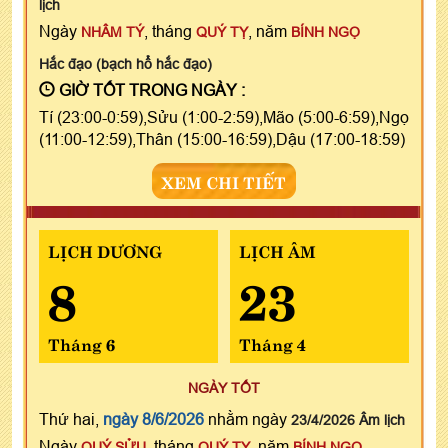
lịch
Ngày
, tháng
, năm
NHÂM TÝ
QUÝ TỴ
BÍNH NGỌ
Hắc đạo (bạch hổ hắc đạo)
GIỜ TỐT TRONG NGÀY :
Tí (23:00-0:59),Sửu (1:00-2:59),Mão (5:00-6:59),Ngọ
(11:00-12:59),Thân (15:00-16:59),Dậu (17:00-18:59)
XEM CHI TIẾT
LỊCH DƯƠNG
LỊCH ÂM
8
23
Tháng 6
Tháng 4
NGÀY TỐT
Thứ hai,
ngày 8/6/2026
nhằm ngày
23/4/2026 Âm lịch
Ngày
, tháng
, năm
QUÝ SỬU
QUÝ TỴ
BÍNH NGỌ