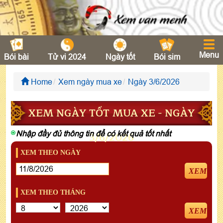
Menu
Bói bài
Tử vi 2024
Ngày tốt
Bói sim
Home
Xem ngày mua xe
Ngày 3/6/2026
XEM NGÀY TỐT MUA XE - NGÀY
Nhập đầy đủ thông tin để có kết quả tốt nhất
3/6/2026
XEM THEO NGÀY
XEM
XEM THEO THÁNG
XEM