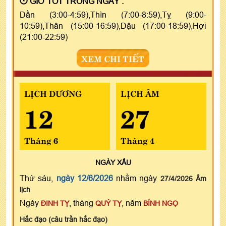
GIỜ TỐT TRONG NGÀY :
Dần (3:00-4:59),Thìn (7:00-8:59),Tỵ (9:00-
10:59),Thân (15:00-16:59),Dậu (17:00-18:59),Hợi
(21:00-22:59)
XEM CHI TIẾT
LỊCH DƯƠNG
LỊCH ÂM
12
27
Tháng 6
Tháng 4
NGÀY
XẤU
Thứ sáu,
ngày 12/6/2026
nhằm ngày
27/4/2026 Âm
lịch
Ngày
, tháng
, năm
ĐINH TỴ
QUÝ TỴ
BÍNH NGỌ
Hắc đạo (câu trần hắc đạo)