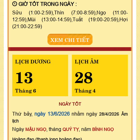
GIỜ TỐT TRONG NGÀY :
Sửu (1:00-2:59),Thìn (7:00-8:59),Ngọ (11:00-
12:59),Mùi (13:00-14:59),Tuất (19:00-20:59),Hợi
(21:00-22:59)
XEM CHI TIẾT
LỊCH DƯƠNG
LỊCH ÂM
13
28
Tháng 6
Tháng 4
NGÀY TỐT
Thứ bảy,
ngày 13/6/2026
nhằm ngày
28/4/2026 Âm
lịch
Ngày
, tháng
, năm
MẬU NGỌ
QUÝ TỴ
BÍNH NGỌ
Hoàng đạo (thanh long hoàng đạo)