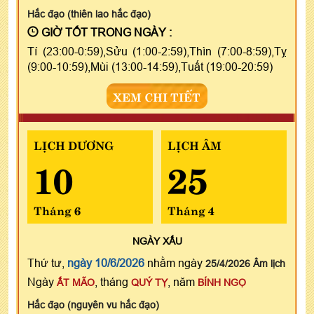
Hắc đạo (thiên lao hắc đạo)
GIỜ TỐT TRONG NGÀY :
Tí (23:00-0:59),Sửu (1:00-2:59),Thìn (7:00-8:59),Tỵ
(9:00-10:59),Mùi (13:00-14:59),Tuất (19:00-20:59)
XEM CHI TIẾT
LỊCH DƯƠNG
LỊCH ÂM
10
25
Tháng 6
Tháng 4
NGÀY
XẤU
Thứ tư,
ngày 10/6/2026
nhằm ngày
25/4/2026 Âm lịch
Ngày
, tháng
, năm
ẤT MÃO
QUÝ TỴ
BÍNH NGỌ
Hắc đạo (nguyên vu hắc đạo)