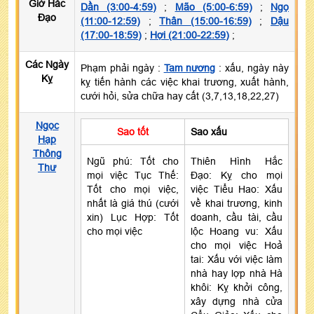
Giờ Hắc
Dần (3:00-4:59)
;
Mão (5:00-6:59)
;
Ngọ
Đạo
(11:00-12:59)
;
Thân (15:00-16:59)
;
Dậu
(17:00-18:59)
;
Hợi (21:00-22:59)
;
Các Ngày
Phạm phải ngày :
Tam nương
: xấu, ngày này
Kỵ
kỵ tiến hành các việc khai trương, xuất hành,
cưới hỏi, sửa chữa hay cất (3,7,13,18,22,27)
Ngọc
Sao tốt
Sao xấu
Hạp
Thông
Ngũ phú: Tốt cho
Thiên Hình Hắc
Thư
mọi việc Tục Thế:
Đạo: Kỵ cho mọi
Tốt cho mọi việc,
việc Tiểu Hao: Xấu
nhất là giá thú (cưới
về khai trương, kinh
xin) Lục Hợp: Tốt
doanh, cầu tài, cầu
cho mọi việc
lộc Hoang vu: Xấu
cho mọi việc Hoả
tai: Xấu với việc làm
nhà hay lợp nhà Hà
khôi: Kỵ khởi công,
xây dựng nhà cửa