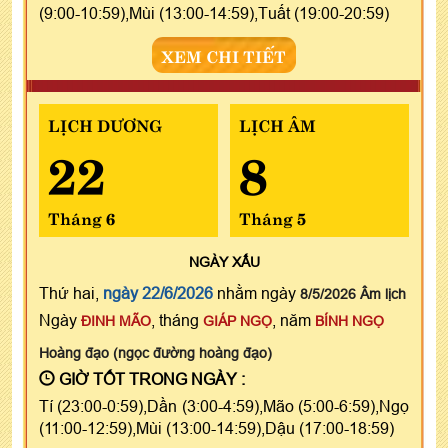
(9:00-10:59),Mùi (13:00-14:59),Tuất (19:00-20:59)
XEM CHI TIẾT
LỊCH DƯƠNG
LỊCH ÂM
22
8
Tháng 6
Tháng 5
NGÀY
XẤU
Thứ hai,
ngày 22/6/2026
nhằm ngày
8/5/2026 Âm lịch
Ngày
, tháng
, năm
ĐINH MÃO
GIÁP NGỌ
BÍNH NGỌ
Hoàng đạo (ngọc đường hoàng đạo)
GIỜ TỐT TRONG NGÀY :
Tí (23:00-0:59),Dần (3:00-4:59),Mão (5:00-6:59),Ngọ
(11:00-12:59),Mùi (13:00-14:59),Dậu (17:00-18:59)