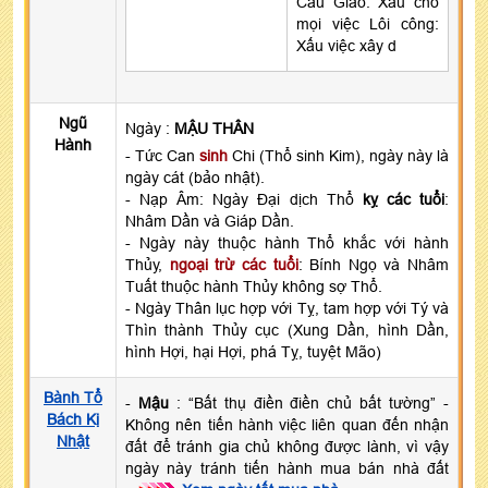
Cẩu Giảo: Xấu cho
mọi việc Lôi công:
Xấu việc xây d
Ngũ
Ngày :
MẬU THÂN
Hành
- Tức Can
sinh
Chi (Thổ sinh Kim), ngày này là
ngày cát (bảo nhật).
- Nạp Âm: Ngày Đại dịch Thổ
kỵ các tuổi
:
Nhâm Dần và Giáp Dần.
- Ngày này thuộc hành Thổ khắc với hành
Thủy,
ngoại trừ các tuổi
: Bính Ngọ và Nhâm
Tuất thuộc hành Thủy không sợ Thổ.
- Ngày Thân lục hợp với Tỵ, tam hợp với Tý và
Thìn thành Thủy cục (Xung Dần, hình Dần,
hình Hợi, hại Hợi, phá Tỵ, tuyệt Mão)
Bành Tổ
-
Mậu
: “Bất thụ điền điền chủ bất tường” -
Bách Kị
Không nên tiến hành việc liên quan đến nhận
Nhật
đất để tránh gia chủ không được lành, vì vậy
ngày này tránh tiến hành mua bán nhà đất