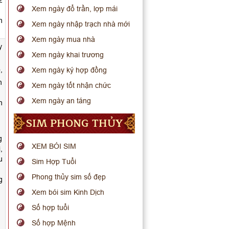
2
Xem ngày đổ trần, lợp mái
h
Xem ngày nhập trạch nhà mới
Xem ngày mua nhà
y
Xem ngày khai trương
,
Xem ngày ký hợp đồng
h
Xem ngày tốt nhận chức
Xem ngày an táng
n
SIM PHONG THỦY
g
XEM BÓI SIM
,
u
Sim Hợp Tuổi
Phong thủy sim số đẹp
g
Xem bói sim Kinh Dịch
Số hợp tuổi
Số hợp Mệnh