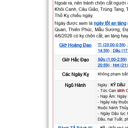
Ngoài ra, nên tránh chôn cất ngườ
Khôi Canh, Câu Giảo, Trùng Tang, 
Thổ Kỵ chiếu ngày.
Ngày được xem là
ngày tốt an táng
Quan, Thiên Phúc, Mẫu Sương, Đạ
4/6/2026 có kỵ chôn cất, an táng ha
Giờ Hoàng Đạo
Tí (23:00-0:59)
14:59)
;
Dậu (17
Giờ Hắc Đạo
Sửu (1:00-2:59)
20:59)
;
Hợi (21:
Các Ngày Kỵ
Không phạm bất k
Ngũ Hành
Ngày :
KỶ DẬU
- Tức Can
sinh
C
- Nạp Âm: Ngày 
- Ngày này thu
thuộc hành Thủy
- Ngày Dậu lục 
Dậu, hại Tuất, p