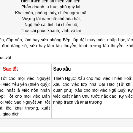
Điền trạch tiền tài thiên vạn tiến,
Phần doanh tu trúc, phú quý lai.
Khai môn, phóng thủy, chiêu ngưu mã,
Vượng tài nam nữ chủ hòa hài,
Ngộ thử cát tinh lai chiến hộ,
Thời chi phúc khánh, vĩnh vô tai.
ền, đắp nền, làm hay sửa phòng Bếp, lắp đặt máy móc, nhập học, là
p đơn dâng sớ, sửa hay làm tàu thuyền, khai trương tàu thuyền, khở
úc vật.
Sao tốt
Sao xấu
 Tốt cho mọi việc Nguyệt
Thiên Ngục: Xấu cho mọi việc Thiên Hoả:
i việc Yếu yên (thiên quý):
Xấu cho việc lợp nhà Đại Hao (Tử khí,
ệc, nhất là việc hôn nhân
quan phú): Xấu cho mọi việc Ngũ Quỹ: Kỵ
ợp: Tốt cho mọi việc Dân
việc xuất hành Chu tước hắc đạo: Kỵ việc
ọi việc Sao Nguyệt Ân: tốt
nhập trạch và khai trương
ài lộc, khai trương, xuất
, giao dịch