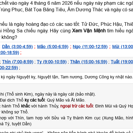
i chết vào ngày 4 tháng 6 năm 2026 nếu ngày này phạm các ng
Trùng Phục, Bát Tọa Băng Tiêu, Âm Dương Thác và ngày có s
nếu là ngày hoàng đạo có các sao tốt: Tử Đức, Phúc Hậu, Thi
i Hồng Sa chiếu ngày. Hãy cùng
Xem Vận Mệnh
tìm hiểu ng
y không?
;
Dần (3:00-4:59)
;
Mão (5:00-6:59)
;
Ngọ (11:00-12:59)
;
Mùi (13:00
:00-18:59)
;
;
Thìn (7:00-8:59)
;
Tỵ (9:00-10:59)
;
Thân (15:00-16:59)
;
Tuất (19:00
00-22:59)
;
ỳ ngày Nguyệt kỵ, Nguyệt tận, Tam nương, Dương Công kỵ nhật nào
hi (Thổ sinh Kim), ngày này là ngày cát (bảo nhật).
Đại dịch Thổ
kỵ các tuổi
: Quý Mão và Ất Mão.
ộc hành Thổ
khắc
với hành Thủy,
ngoại trừ các tuổi
: Đinh Mùi và Quý Hợ
 không sợ Thổ.
hợp với Thìn, tam hợp với Sửu và Tỵ thành Kim cục (Xung Mão, hìn
há Tý, tuyệt Dần)