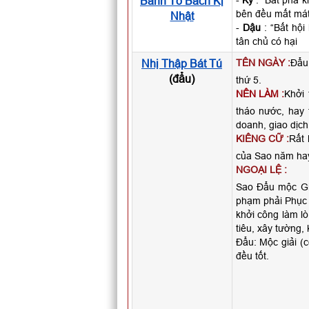
Bành Tổ Bách Kị
-
Kỷ
: “Bất phá k
bên đều mất má
Nhật
-
Dậu
: “Bất hội
tân chủ có hại
Nhị Thập Bát Tú
TÊN NGÀY :
Đẩu 
(đẩu)
thứ 5.
NÊN LÀM :
Khởi 
tháo nước, hay 
doanh, giao dịc
KIÊNG CỮ :
Rất 
của Sao năm hay
NGOẠI LỆ :
Sao Đẩu mộc Giả
phạm phải Phục Đ
khởi công làm l
tiêu, xây tường, 
Đẩu: Mộc giải (c
đều tốt.