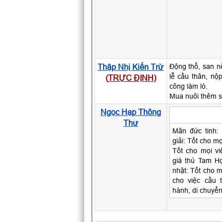
Thập Nhị Kiến Trừ
Động thổ, san n
lễ cầu thân, nộ
(
TRỰC ĐỊNH
)
công làm lò.
Mua nuôi thêm s
Ngọc Hạp Thông
Thư
Mãn đức tinh:
giải: Tốt cho mọ
Tốt cho mọi vi
giá thú Tam H
nhật: Tốt cho m
cho việc cầu t
hành, di chuyển