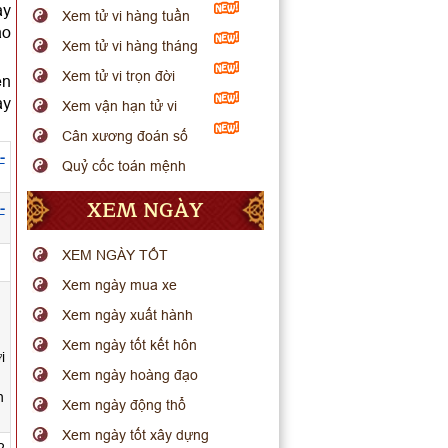
ày
Xem tử vi hàng tuần
ao
Xem tử vi hàng tháng
Xem tử vi trọn đời
ên
ày
Xem vận hạn tử vi
Cân xương đoán số
-
Quỷ cốc toán mệnh
XEM NGÀY
-
XEM NGÀY TỐT
.
Xem ngày mua xe
Xem ngày xuất hành
Xem ngày tốt kết hôn
i
Xem ngày hoàng đạo
h
Xem ngày động thổ
Xem ngày tốt xây dựng