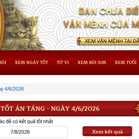
BÓI
XEM NGÀY TỐT
TỬ VI
XEM BÓI SIM
XEM TUỔI
y 4/6/2026
TỐT ÁN TÁNG - NGÀY 4/6/2026
o để có kết quả tốt nhất
Xem kết quả