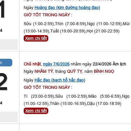
1
Ngày
Hoàng đạo (kim đường hoàng đạo)
GIỜ TỐT TRONG NGÀY :
Sửu (1:00-2:59),Thìn (7:00-8:59),Ngọ (11:00-12:59),Mùi
 4
(13:00-14:59),Tuất (19:00-20:59),Hợi (21:00-22:59)
Xem chi tiết
m
Chủ nhật,
ngày 7/6/2026
nhằm ngày
22/4/2026 Âm lịch
Ngày
NHÂM TÝ
, tháng
QUÝ TỴ
, năm
BÍNH NGỌ
2
Ngày
Hắc đạo (bạch hổ hắc đạo)
GIỜ TỐT TRONG NGÀY :
Tí (23:00-0:59),Sửu (1:00-2:59),Mão (5:00-6:59),Ngọ
 4
(11:00-12:59),Thân (15:00-16:59),Dậu (17:00-18:59)
Xem chi tiết