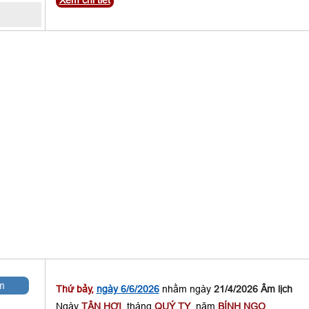
Xem chi tiết
m
Thứ bảy,
ngày 6/6/2026
nhằm ngày
21/4/2026 Âm lịch
Ngày
TÂN HỢI
, tháng
QUÝ TỴ
, năm
BÍNH NGỌ