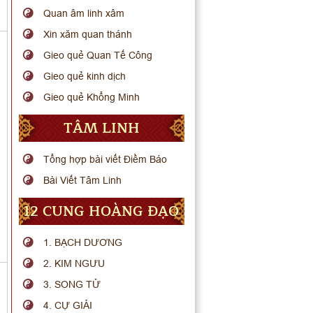
Quan âm linh xâm
Xin xăm quan thánh
Gieo quẻ Quan Tế Công
Gieo quẻ kinh dịch
Gieo quẻ Khổng Minh
TÂM LINH
Tổng hợp bài viết Điềm Báo
Bài Viết Tâm Linh
12 CUNG HOÀNG ĐẠO
1. BẠCH DƯƠNG
2. KIM NGƯU
3. SONG TỬ
4. CỰ GIẢI