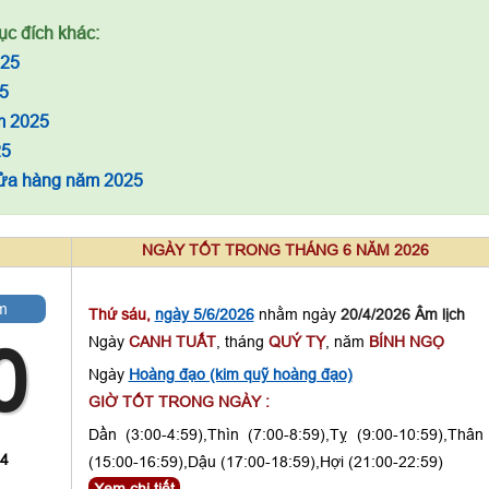
ục đích khác:
025
5
m 2025
25
cửa hàng năm 2025
NGÀY TỐT TRONG THÁNG 6 NĂM 2026
m
Thứ sáu,
ngày 5/6/2026
nhằm ngày
20/4/2026 Âm lịch
Ngày
CANH TUẤT
, tháng
QUÝ TỴ
, năm
BÍNH NGỌ
0
Ngày
Hoàng đạo (kim quỹ hoàng đạo)
GIỜ TỐT TRONG NGÀY :
Dần (3:00-4:59),Thìn (7:00-8:59),Tỵ (9:00-10:59),Thân
 4
(15:00-16:59),Dậu (17:00-18:59),Hợi (21:00-22:59)