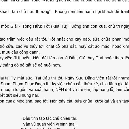
hoán nhị chủ tịnh vong” - Không nên tiến hành phá khoán để tránh cả 
t
 khách tân chủ hữu thương” - Không nên tiến hành hội khách để trán
mộc Giải - Tống Hữu: Tốt (Kiết Tú) Tướng tinh con cua, chủ trị ngà
tạo trăm việc đều rất tốt. Tốt nhất cho xây đắp, sửa chữa phần mộ
trổ cửa, các vụ thủy lợi, chặt cỏ phá đất, may cắt áo mão, hoặc kin
h, mưu cầu công danh.
kỵ việc đi thuyền. Nên đặt tên con là Đẩu, Giải hay Trại hoặc theo tê
 tháng đó để đặt sẽ dễ nuôi hơn.
i tại Tỵ mất sức. Tại Dậu thì tốt. Ngày Sửu Đăng Viên rất tốt nhưn
oạn. Phạm Phục Đoạn thì kỵ việc chôn cất, thừa kế, chia lãnh gia tài
ò nhuộm lò gốm và xuất hành; NÊN dứt vú trẻ em, lấp hang lỗ, làm cầ
kết dứt điều hung hại.
on cua): Mộc tinh, sao tốt. Nên xây cất, sửa chữa, cưới gả và an tán
Đẩu tinh tạo tác chủ chiêu tài,
Văn vũ quan viên vị đỉnh thai,