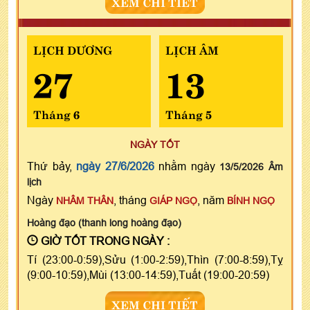
XEM CHI TIẾT
LỊCH DƯƠNG
LỊCH ÂM
27
13
Tháng 6
Tháng 5
NGÀY TỐT
Thứ bảy,
ngày 27/6/2026
nhằm ngày
13/5/2026 Âm
lịch
Ngày
, tháng
, năm
NHÂM THÂN
GIÁP NGỌ
BÍNH NGỌ
Hoàng đạo (thanh long hoàng đạo)
GIỜ TỐT TRONG NGÀY :
Tí (23:00-0:59),Sửu (1:00-2:59),Thìn (7:00-8:59),Tỵ
(9:00-10:59),Mùi (13:00-14:59),Tuất (19:00-20:59)
XEM CHI TIẾT