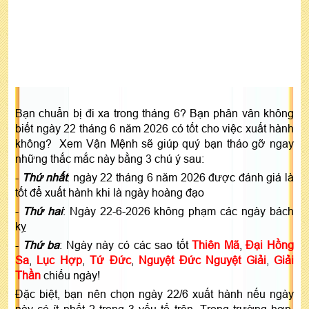
Bạn chuẩn bị đi xa trong tháng 6? Bạn phân vân không
biết ngày 22 tháng 6 năm 2026 có tốt cho việc xuất hành
không? Xem Vận Mệnh sẽ giúp quý bạn tháo gỡ ngay
những thắc mắc này bằng 3 chú ý sau:
-
Thứ nhất
: ngày 22 tháng 6 năm 2026 được đánh giá là
tốt để xuất hành khi là ngày hoàng đạo
-
Thứ hai
: Ngày 22-6-2026 không phạm các ngày bách
kỵ
-
Thứ ba
: Ngày này có các sao tốt
Thiên Mã
,
Đại Hồng
Sa
,
Lục Hợp
,
Tứ Đức
,
Nguyệt Đức Nguyệt Giải
,
Giải
Thần
chiếu ngày!
Đặc biệt, bạn nên chọn ngày 22/6 xuất hành nếu ngày
này có ít nhất 2 trong 3 yếu tố trên. Trong trường hợp,