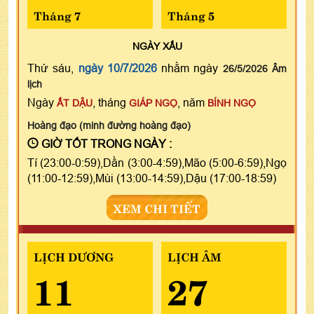
Tháng 7
Tháng 5
NGÀY
XẤU
Thứ sáu,
ngày 10/7/2026
nhằm ngày
26/5/2026 Âm
lịch
Ngày
, tháng
, năm
ẤT DẬU
GIÁP NGỌ
BÍNH NGỌ
Hoàng đạo (minh đường hoàng đạo)
GIỜ TỐT TRONG NGÀY :
Tí (23:00-0:59),Dần (3:00-4:59),Mão (5:00-6:59),Ngọ
(11:00-12:59),Mùi (13:00-14:59),Dậu (17:00-18:59)
XEM CHI TIẾT
LỊCH DƯƠNG
LỊCH ÂM
11
27