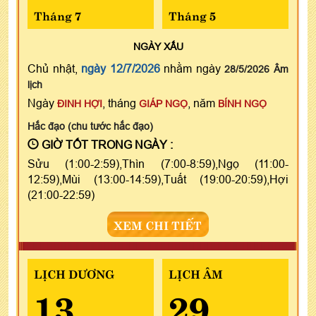
Tháng 7
Tháng 5
NGÀY
XẤU
Chủ nhật,
ngày 12/7/2026
nhằm ngày
28/5/2026 Âm
lịch
Ngày
, tháng
, năm
ĐINH HỢI
GIÁP NGỌ
BÍNH NGỌ
Hắc đạo (chu tước hắc đạo)
GIỜ TỐT TRONG NGÀY :
Sửu (1:00-2:59),Thìn (7:00-8:59),Ngọ (11:00-
12:59),Mùi (13:00-14:59),Tuất (19:00-20:59),Hợi
(21:00-22:59)
XEM CHI TIẾT
LỊCH DƯƠNG
LỊCH ÂM
13
29