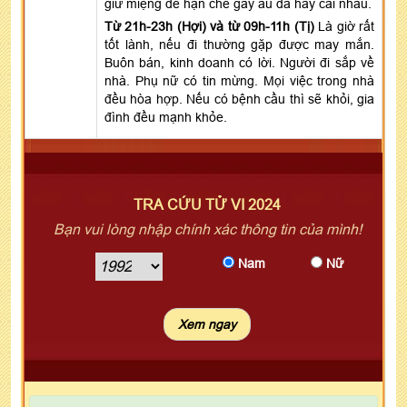
giữ miệng để hạn ché gây ẩu đả hay cãi nhau.
Từ 21h-23h (Hợi) và từ 09h-11h (Tị)
Là giờ rất
tốt lành, nếu đi thường gặp được may mắn.
Buôn bán, kinh doanh có lời. Người đi sắp về
nhà. Phụ nữ có tin mừng. Mọi việc trong nhà
đều hòa hợp. Nếu có bệnh cầu thì sẽ khỏi, gia
đình đều mạnh khỏe.
TRA CỨU TỬ VI 2024
Bạn vui lòng nhập chính xác thông tin của mình!
Nam
Nữ