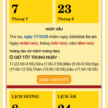
7
23
Tháng 7
Tháng 5
NGÀY
XẤU
Thứ ba,
ngày 7/7/2026
nhằm ngày
23/5/2026 Âm lịch
Ngày
, tháng
, năm
NHÂM NGỌ
GIÁP NGỌ
BÍNH NGỌ
Hoàng đạo (tư mệnh hoàng đạo)
GIỜ TỐT TRONG NGÀY :
Tí (23:00-0:59),Sửu (1:00-2:59),Mão (5:00-6:59),Ngọ
(11:00-12:59),Thân (15:00-16:59),Dậu (17:00-18:59)
XEM CHI TIẾT
LỊCH DƯƠNG
LỊCH ÂM
8
24