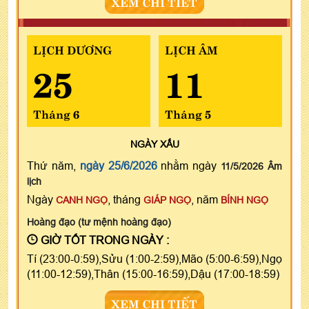
XEM CHI TIẾT
LỊCH DƯƠNG
LỊCH ÂM
25
11
Tháng 6
Tháng 5
NGÀY
XẤU
Thứ năm,
ngày 25/6/2026
nhằm ngày
11/5/2026 Âm
lịch
Ngày
, tháng
, năm
CANH NGỌ
GIÁP NGỌ
BÍNH NGỌ
Hoàng đạo (tư mệnh hoàng đạo)
GIỜ TỐT TRONG NGÀY :
Tí (23:00-0:59),Sửu (1:00-2:59),Mão (5:00-6:59),Ngọ
(11:00-12:59),Thân (15:00-16:59),Dậu (17:00-18:59)
XEM CHI TIẾT