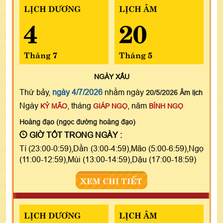
LỊCH DƯƠNG
LỊCH ÂM
4
20
Tháng 7
Tháng 5
NGÀY
XẤU
Thứ bảy,
ngày 4/7/2026
nhằm ngày
20/5/2026 Âm lịch
Ngày
, tháng
, năm
KỶ MÃO
GIÁP NGỌ
BÍNH NGỌ
Hoàng đạo (ngọc đường hoàng đạo)
GIỜ TỐT TRONG NGÀY :
Tí (23:00-0:59),Dần (3:00-4:59),Mão (5:00-6:59),Ngọ
(11:00-12:59),Mùi (13:00-14:59),Dậu (17:00-18:59)
XEM CHI TIẾT
LỊCH DƯƠNG
LỊCH ÂM