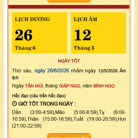
LỊCH DƯƠNG
LỊCH ÂM
26
12
Tháng 6
Tháng 5
NGÀY TỐT
Thứ sáu,
ngày 26/6/2026
nhằm ngày
12/5/2026 Âm
lịch
Ngày
, tháng
, năm
TÂN MÙI
GIÁP NGỌ
BÍNH NGỌ
Hắc đạo (câu trần hắc đạo)
GIỜ TỐT TRONG NGÀY :
Dần (3:00-4:59),Mão (5:00-6:59),Tỵ (9:00-
10:59),Thân (15:00-16:59),Tuất (19:00-20:59),Hợi
(21:00-22:59)