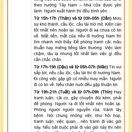
theo hướng Tây Nam – Nhà cửa được yên
lành. Người xuất hành thì đều bình yên.
Từ 15h-17h (Thân) và từ 03h-05h (Dần)
Mưu
sự khó thành, cầu lộc, cầu tài mờ mịt. Kiện cáo
tốt nhất nên hoãn lại. Người đi xa chưa có tin
về. Mất tiền, mất của nếu đi hướng Nam thì
tìm nhanh mới thấy. Đề phòng tranh cãi, mâu
thuẫn hay miệng tiếng tầm thường. Việc làm
chậm, lâu la nhưng tốt nhất làm việc gì đều
cần chắc chắn.
Từ 17h-19h (Dậu) và từ 05h-07h (Mão)
Tin vui
sắp tới, nếu cầu lộc, cầu tài thì đi hướng Nam.
Đi công việc gặp gỡ có nhiều may mắn. Người
đi có tin về. Nếu chăn nuôi đều gặp thuận lợi.
Từ 19h-21h (Tuất) và từ 07h-09h (Thìn)
Hay
tranh luận, cãi cọ, gây chuyện đói kém, phải
đề phòng. Người ra đi tốt nhất nên hoãn lại.
Phòng người người nguyền rủa, tránh lây
bệnh. Nói chung những việc như hội họp,
tranh luận, việc quan,…nên tránh đi vào giờ
này. Nếu bắt buộc phải đi vào giờ này thì nên