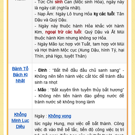
- Tức Chi
sinh
Can (Mộc sinh Hỏa), ngày này
là ngày cát (nghĩa nhật).
- Nạp Âm: Ngày Lô trung Hỏa
kỵ các tuổi
: Tân
Dậu và Quý Dậu.
- Ngày này thuộc hành Hỏa khắc với hành
Kim,
ngoại trừ các tuổi
: Quý Dậu và Ất Mùi
thuộc hành Kim nhưng không sợ Hỏa.
- Ngày Mão lục hợp với Tuất, tam hợp với Mùi
và Hợi thành Mộc cục (Xung Dậu, hình Tý, hại
Thìn, phá Ngọ, tuyệt Thân)
Bành Tổ
-
Đinh
: “Bất thế đầu đầu chủ sanh sang” -
Bách Kị
Không nên tiến hành việc cắt tóc để tránh đầu
Nhật
sinh ra nhọt
-
Mão
: “Bất xuyên tỉnh tuyền thủy bất hương”
- Không nên tiến hành đào giếng nước để
tránh nước sẽ không trong lành
Khổng
Ngày :
Không vong
Minh Lục
tức ngày Hung, mọi việc dễ bất thành. Công
Diệu
việc đi vào thế bế tắc, tiến độ công việc bị trì