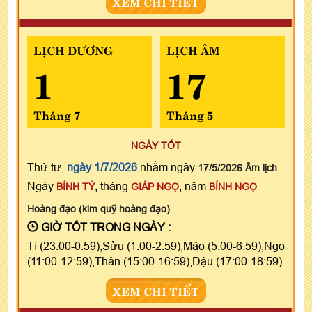
XEM CHI TIẾT
LỊCH DƯƠNG
LỊCH ÂM
1
17
Tháng 7
Tháng 5
NGÀY TỐT
Thứ tư,
ngày 1/7/2026
nhằm ngày
17/5/2026 Âm lịch
Ngày
, tháng
, năm
BÍNH TÝ
GIÁP NGỌ
BÍNH NGỌ
Hoàng đạo (kim quỹ hoàng đạo)
GIỜ TỐT TRONG NGÀY :
Tí (23:00-0:59),Sửu (1:00-2:59),Mão (5:00-6:59),Ngọ
(11:00-12:59),Thân (15:00-16:59),Dậu (17:00-18:59)
XEM CHI TIẾT