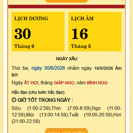
LỊCH DƯƠNG
LỊCH ÂM
30
16
Tháng 6
Tháng 5
NGÀY
XẤU
Thứ ba,
ngày 30/6/2026
nhằm ngày
16/5/2026 Âm
lịch
Ngày
, tháng
, năm
ẤT HỢI
GIÁP NGỌ
BÍNH NGỌ
Hắc đạo (chu tước hắc đạo)
GIỜ TỐT TRONG NGÀY :
Sửu (1:00-2:59),Thìn (7:00-8:59),Ngọ (11:00-
12:59),Mùi (13:00-14:59),Tuất (19:00-20:59),Hợi
(21:00-22:59)