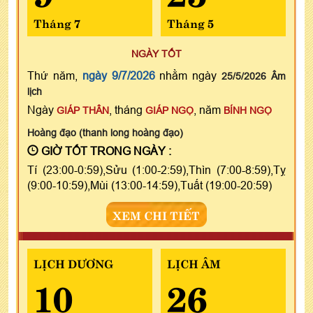
Tháng 7
Tháng 5
NGÀY TỐT
Thứ năm,
ngày 9/7/2026
nhằm ngày
25/5/2026 Âm
lịch
Ngày
, tháng
, năm
GIÁP THÂN
GIÁP NGỌ
BÍNH NGỌ
Hoàng đạo (thanh long hoàng đạo)
GIỜ TỐT TRONG NGÀY :
Tí (23:00-0:59),Sửu (1:00-2:59),Thìn (7:00-8:59),Tỵ
(9:00-10:59),Mùi (13:00-14:59),Tuất (19:00-20:59)
XEM CHI TIẾT
LỊCH DƯƠNG
LỊCH ÂM
10
26