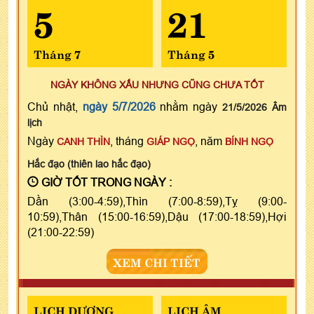
5
21
Tháng 7
Tháng 5
NGÀY KHÔNG XẤU NHƯNG CŨNG CHƯA TỐT
Chủ nhật,
ngày 5/7/2026
nhằm ngày
21/5/2026 Âm
lịch
Ngày
, tháng
, năm
CANH THÌN
GIÁP NGỌ
BÍNH NGỌ
Hắc đạo (thiên lao hắc đạo)
GIỜ TỐT TRONG NGÀY :
Dần (3:00-4:59),Thìn (7:00-8:59),Tỵ (9:00-
10:59),Thân (15:00-16:59),Dậu (17:00-18:59),Hợi
(21:00-22:59)
XEM CHI TIẾT
LỊCH DƯƠNG
LỊCH ÂM