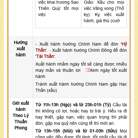
việc khai trương Sao
Giảo: Xấu cho mọi
Thiên Quý: tốt mọi
việc Vãng vong (Thổ
việc
kỵ): Kỵ việc xuất
hành, giá thú (cướ
Hướng
- Xuất hành hướng Chính Nam để đón '
Hỷ
xuất
Thần
'. - Xuất hành hướng Chính Đông để đón
hành
'
Tài Thần
'.
Xuất hành nhằm ngày tốt sẽ càng được nhiều
may mắn và thuận lợi
Xem ngày tốt xuất
hành
Tránh xuất hành hướng Chính Nam gặp Hạc
Thần (xấu)
Giờ xuất
Từ 11h-13h (Ngọ) và từ 23h-01h (Tý)
Cầu tài
hành
thì không có lợi, hoặc hay bị trái ý. Nếu ra đi
Theo Lý
hay thiệt, gặp nạn, việc quan trọng thì phải
Thuần
đòn, gặp ma quỷ nên cúng tế thì mới an.
Phong
Từ 13h-15h (Mùi) và từ 01-03h (Sửu)
Mọi
công việc đều được tốt lành, tốt nhất cầu tài đi