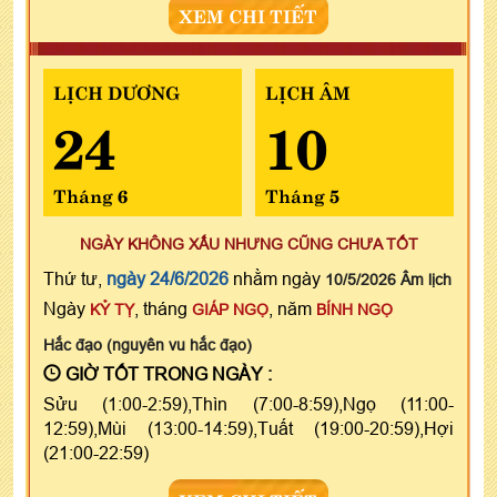
XEM CHI TIẾT
LỊCH DƯƠNG
LỊCH ÂM
24
10
Tháng 6
Tháng 5
NGÀY KHÔNG XẤU NHƯNG CŨNG CHƯA TỐT
Thứ tư,
ngày 24/6/2026
nhằm ngày
10/5/2026 Âm lịch
Ngày
, tháng
, năm
KỶ TỴ
GIÁP NGỌ
BÍNH NGỌ
Hắc đạo (nguyên vu hắc đạo)
GIỜ TỐT TRONG NGÀY :
Sửu (1:00-2:59),Thìn (7:00-8:59),Ngọ (11:00-
12:59),Mùi (13:00-14:59),Tuất (19:00-20:59),Hợi
(21:00-22:59)