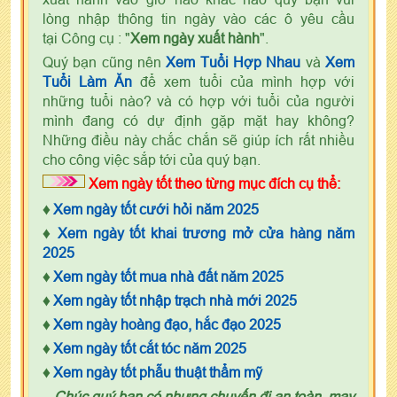
lòng nhập thông tin ngày vào các ô yêu cầu
tại Công cụ : "
Xem ngày xuất hành
".
Quý bạn cũng nên
Xem Tuổi Hợp Nhau
và
Xem
Tuổi Làm Ăn
để xem tuổi của mình hợp với
những tuổi nào? và có hợp với tuổi của người
mình đang có dự định gặp mặt hay không?
Những điều này chắc chắn sẽ giúp ích rất nhiều
cho công việc sắp tới của quý bạn.
Xem ngày tốt theo từng mục đích cụ thể:
♦
Xem ngày tốt cưới hỏi năm 2025
♦
Xem ngày tốt khai trương mở cửa hàng năm
2025
♦
Xem ngày tốt mua nhà đất năm 2025
♦
Xem ngày tốt nhập trạch nhà mới 2025
♦
Xem ngày hoàng đạo, hắc đạo 2025
♦
Xem ngày tốt cắt tóc năm 2025
♦
Xem ngày tốt phẫu thuật thẩm mỹ
Chúc quý bạn có nhưng chuyến đi an toàn, may