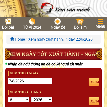
Menu
Bói bài
Tử vi 2024
Ngày tốt
Bói sim
Home
Xem ngày xuất hành
Ngày 22/6/2026
XEM NGÀY TỐT XUẤT HÀNH - NGÀY
Nhập đầy đủ thông tin để có kết quả tốt nhất
22/6/2026
XEM THEO NGÀY
XEM
XEM THEO THÁNG
XEM