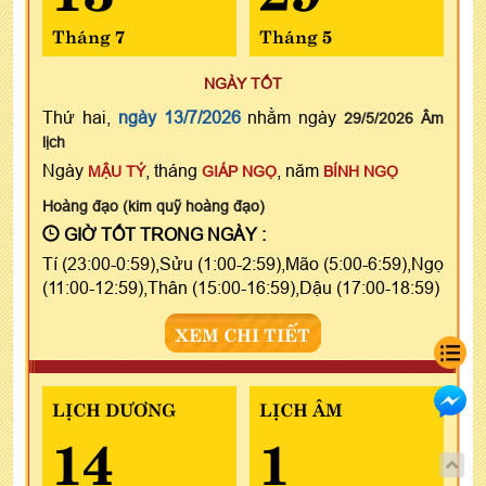
Tháng 7
Tháng 5
NGÀY TỐT
Thứ hai,
ngày 13/7/2026
nhằm ngày
29/5/2026 Âm
lịch
Ngày
, tháng
, năm
MẬU TÝ
GIÁP NGỌ
BÍNH NGỌ
Hoàng đạo (kim quỹ hoàng đạo)
GIỜ TỐT TRONG NGÀY :
Tí (23:00-0:59),Sửu (1:00-2:59),Mão (5:00-6:59),Ngọ
(11:00-12:59),Thân (15:00-16:59),Dậu (17:00-18:59)
XEM CHI TIẾT
LỊCH DƯƠNG
LỊCH ÂM
14
1