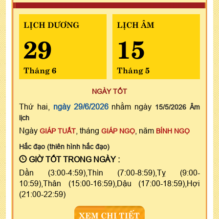
LỊCH DƯƠNG
LỊCH ÂM
29
15
Tháng 6
Tháng 5
NGÀY TỐT
Thứ hai,
ngày 29/6/2026
nhằm ngày
15/5/2026 Âm
lịch
Ngày
, tháng
, năm
GIÁP TUẤT
GIÁP NGỌ
BÍNH NGỌ
Hắc đạo (thiên hình hắc đạo)
GIỜ TỐT TRONG NGÀY :
Dần (3:00-4:59),Thìn (7:00-8:59),Tỵ (9:00-
10:59),Thân (15:00-16:59),Dậu (17:00-18:59),Hợi
(21:00-22:59)
XEM CHI TIẾT