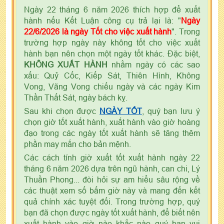
Ngày 22 tháng 6 năm 2026 thích hợp để xuất
hành nếu Kết Luận công cụ trả lại là: "
Ngày
22/6/2026 là ngày Tốt cho việc xuất hành
". Trong
trường hợp ngày này không tốt cho việc xuất
hành bạn nên chọn một ngày tốt khác. Đặc biệt,
KHÔNG XUẤT HÀNH
nhằm ngày có các sao
xấu: Quỷ Cốc, Kiếp Sát, Thiên Hình, Không
Vong, Vãng Vong chiếu ngày và các ngày Kim
Thần Thất Sát, ngày bách kỵ.
Sau khi chọn được
NGÀY TỐT
, quý bạn lưu ý
chọn giờ tốt xuất hành, xuất hành vào giờ hoàng
đạo trong các ngày tốt xuất hành sẽ tăng thêm
phần may mắn cho bản mệnh.
Các cách tính giờ xuất tốt xuất hành ngày 22
tháng 6 năm 2026 dựa trên ngũ hành, can chi, Lý
Thuần Phong... đòi hỏi sự am hiểu sâu rộng về
các thuật xem số bấm giờ này và mang đến kết
quả chính xác tuyệt đối. Trong trường hợp, quý
bạn đã chọn được ngày tốt xuất hành, để biết nên
xuất hành vào giờ nào khắc nào quý bạn vui