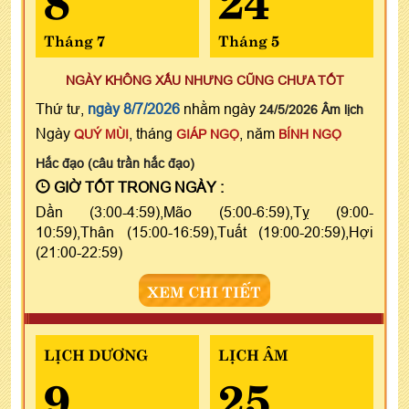
Tháng 7
Tháng 5
NGÀY KHÔNG XẤU NHƯNG CŨNG CHƯA TỐT
Thứ tư,
ngày 8/7/2026
nhằm ngày
24/5/2026 Âm lịch
Ngày
, tháng
, năm
QUÝ MÙI
GIÁP NGỌ
BÍNH NGỌ
Hắc đạo (câu trần hắc đạo)
GIỜ TỐT TRONG NGÀY :
Dần (3:00-4:59),Mão (5:00-6:59),Tỵ (9:00-
10:59),Thân (15:00-16:59),Tuất (19:00-20:59),Hợi
(21:00-22:59)
XEM CHI TIẾT
LỊCH DƯƠNG
LỊCH ÂM
9
25