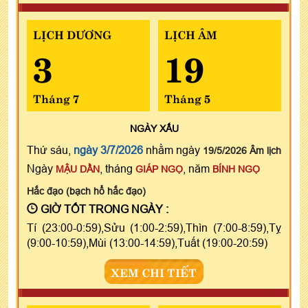
LỊCH DƯƠNG
LỊCH ÂM
3
19
Tháng 7
Tháng 5
NGÀY
XẤU
Thứ sáu,
ngày 3/7/2026
nhằm ngày
19/5/2026 Âm lịch
Ngày
, tháng
, năm
MẬU DẦN
GIÁP NGỌ
BÍNH NGỌ
Hắc đạo (bạch hổ hắc đạo)
GIỜ TỐT TRONG NGÀY :
Tí (23:00-0:59),Sửu (1:00-2:59),Thìn (7:00-8:59),Tỵ
(9:00-10:59),Mùi (13:00-14:59),Tuất (19:00-20:59)
XEM CHI TIẾT