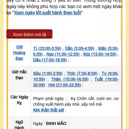
ngày này không phù hợp các bạn có xem một ngày khác
tại "
Xem ngày tốt xuất hành theo tuổi
"
Xem thêm mô tả
Giờ
Tí (23:00-0:59)
,
Dần (3:00-4:59)
,
Mão (5:00-
Hoàng
6:59)
,
Ngọ (11:00-12:59)
,
Mùi (13:00-14:59)
,
Đạo
Dậu (17:00-18:59)
,
Giờ Hắc
Sửu (1:00-2:59)
;
Thìn (7:00-8:59)
;
Tỵ (9:00-
Đạo
10:59)
;
Thân (15:00-16:59)
;
Tuất (19:00-
20:59)
;
Hợi (21:00-22:59)
;
Các Ngày
Phạm phải ngày :
: Kỵ Chôn cất, cưới xin, vợ
Kỵ
chồng xuất hành,xây nhà ,xây mồ mả
Kim thần thất sát
:
Ngũ
Ngày :
ĐINH MÃO
Hành