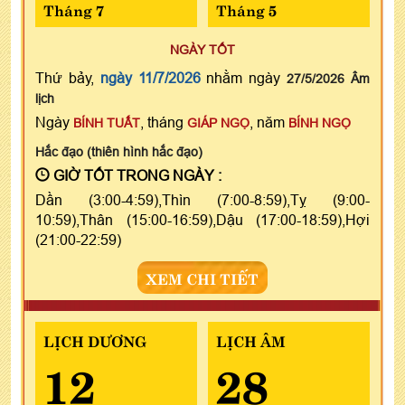
Tháng 7
Tháng 5
NGÀY TỐT
Thứ bảy,
ngày 11/7/2026
nhằm ngày
27/5/2026 Âm
lịch
Ngày
, tháng
, năm
BÍNH TUẤT
GIÁP NGỌ
BÍNH NGỌ
Hắc đạo (thiên hình hắc đạo)
GIỜ TỐT TRONG NGÀY :
Dần (3:00-4:59),Thìn (7:00-8:59),Tỵ (9:00-
10:59),Thân (15:00-16:59),Dậu (17:00-18:59),Hợi
(21:00-22:59)
XEM CHI TIẾT
LỊCH DƯƠNG
LỊCH ÂM
12
28