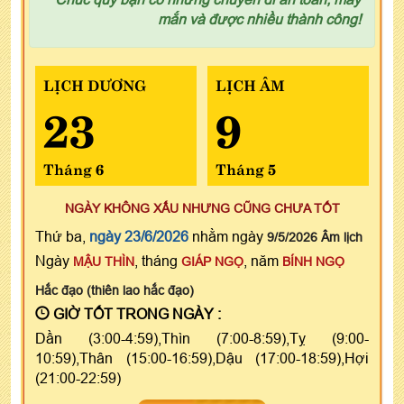
mắn và được nhiều thành công!
LỊCH DƯƠNG
LỊCH ÂM
23
9
Tháng 6
Tháng 5
NGÀY KHÔNG XẤU NHƯNG CŨNG CHƯA TỐT
Thứ ba,
ngày 23/6/2026
nhằm ngày
9/5/2026 Âm lịch
Ngày
, tháng
, năm
MẬU THÌN
GIÁP NGỌ
BÍNH NGỌ
Hắc đạo (thiên lao hắc đạo)
GIỜ TỐT TRONG NGÀY :
Dần (3:00-4:59),Thìn (7:00-8:59),Tỵ (9:00-
10:59),Thân (15:00-16:59),Dậu (17:00-18:59),Hợi
(21:00-22:59)