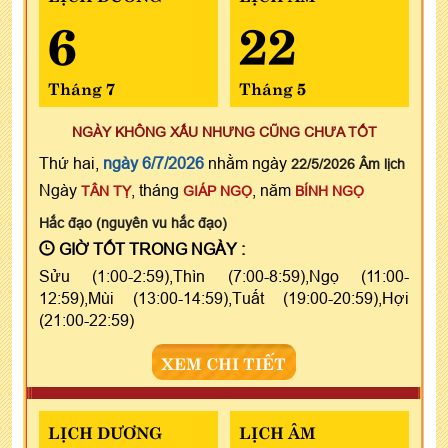
6
22
Tháng 7
Tháng 5
NGÀY KHÔNG XẤU NHƯNG CŨNG CHƯA TỐT
Thứ hai,
ngày 6/7/2026
nhằm ngày
22/5/2026 Âm lịch
Ngày
, tháng
, năm
TÂN TỴ
GIÁP NGỌ
BÍNH NGỌ
Hắc đạo (nguyên vu hắc đạo)
GIỜ TỐT TRONG NGÀY :
Sửu (1:00-2:59),Thìn (7:00-8:59),Ngọ (11:00-
12:59),Mùi (13:00-14:59),Tuất (19:00-20:59),Hợi
(21:00-22:59)
XEM CHI TIẾT
LỊCH DƯƠNG
LỊCH ÂM