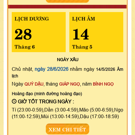
LỊCH DƯƠNG
LỊCH ÂM
28
14
Tháng 6
Tháng 5
NGÀY
XẤU
Chủ nhật,
ngày 28/6/2026
nhằm ngày
14/5/2026 Âm
lịch
Ngày
, tháng
, năm
QUÝ DẬU
GIÁP NGỌ
BÍNH NGỌ
Hoàng đạo (minh đường hoàng đạo)
GIỜ TỐT TRONG NGÀY :
Tí (23:00-0:59),Dần (3:00-4:59),Mão (5:00-6:59),Ngọ
(11:00-12:59),Mùi (13:00-14:59),Dậu (17:00-18:59)
XEM CHI TIẾT