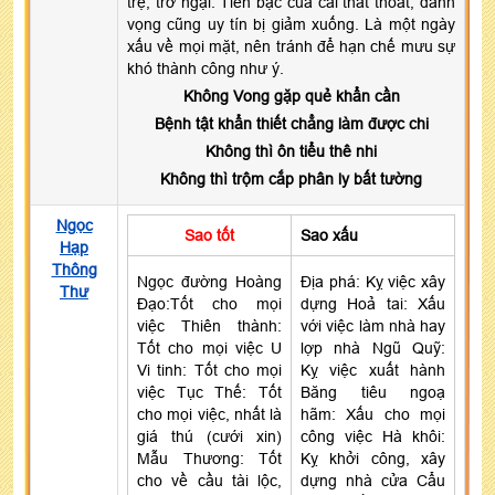
trệ, trở ngại. Tiền bạc của cải thất thoát, danh
vọng cũng uy tín bị giảm xuống. Là một ngày
xấu về mọi mặt, nên tránh để hạn chế mưu sự
khó thành công như ý.
Không Vong gặp quẻ khẩn cần
Bệnh tật khẩn thiết chẳng làm được chi
Không thì ôn tiểu thê nhi
Không thì trộm cắp phân ly bất tường
Ngọc
Sao tốt
Sao xấu
Hạp
Thông
Ngọc đường Hoàng
Địa phá: Kỵ việc xây
Thư
Đạo:Tốt cho mọi
dựng Hoả tai: Xấu
việc Thiên thành:
với việc làm nhà hay
Tốt cho mọi việc U
lợp nhà Ngũ Quỹ:
Vi tinh: Tốt cho mọi
Kỵ việc xuất hành
việc Tục Thế: Tốt
Băng tiêu ngoạ
cho mọi việc, nhất là
hãm: Xấu cho mọi
giá thú (cưới xin)
công việc Hà khôi:
Mẫu Thương: Tốt
Kỵ khởi công, xây
cho về cầu tài lộc,
dựng nhà cửa Cẩu