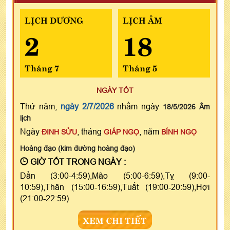
LỊCH DƯƠNG
LỊCH ÂM
2
18
Tháng 7
Tháng 5
NGÀY TỐT
Thứ năm,
ngày 2/7/2026
nhằm ngày
18/5/2026 Âm
lịch
Ngày
, tháng
, năm
ĐINH SỬU
GIÁP NGỌ
BÍNH NGỌ
Hoàng đạo (kim đường hoàng đạo)
GIỜ TỐT TRONG NGÀY :
Dần (3:00-4:59),Mão (5:00-6:59),Tỵ (9:00-
10:59),Thân (15:00-16:59),Tuất (19:00-20:59),Hợi
(21:00-22:59)
XEM CHI TIẾT