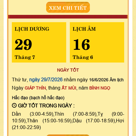
XEM CHI TIẾT
LỊCH DƯƠNG
LỊCH ÂM
29
16
Tháng 7
Tháng 6
NGÀY TỐT
Thứ tư,
ngày 29/7/2026
nhằm ngày
16/6/2026 Âm lịch
Ngày
, tháng
, năm
GIÁP THÌN
ẤT MÙI
BÍNH NGỌ
Hắc đạo (bạch hổ hắc đạo)
GIỜ TỐT TRONG NGÀY :
Dần (3:00-4:59),Thìn (7:00-8:59),Tỵ (9:00-
10:59),Thân (15:00-16:59),Dậu (17:00-18:59),Hợi
(21:00-22:59)