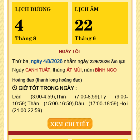
LỊCH DƯƠNG
LỊCH ÂM
4
22
Tháng 8
Tháng 6
NGÀY TỐT
Thứ ba,
ngày 4/8/2026
nhằm ngày
22/6/2026 Âm lịch
Ngày
, tháng
, năm
CANH TUẤT
ẤT MÙI
BÍNH NGỌ
Hoàng đạo (thanh long hoàng đạo)
GIỜ TỐT TRONG NGÀY :
Dần (3:00-4:59),Thìn (7:00-8:59),Tỵ (9:00-
10:59),Thân (15:00-16:59),Dậu (17:00-18:59),Hợi
(21:00-22:59)
XEM CHI TIẾT