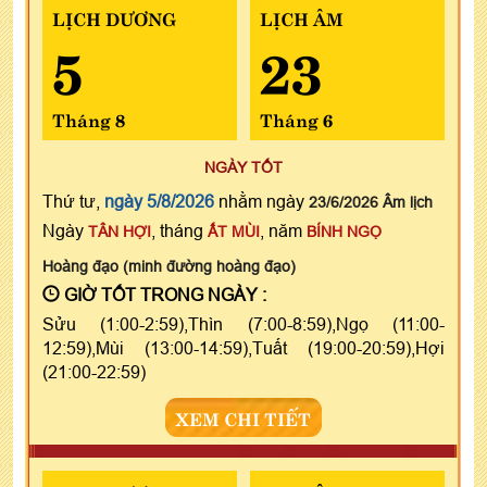
LỊCH DƯƠNG
LỊCH ÂM
5
23
Tháng 8
Tháng 6
NGÀY TỐT
Thứ tư,
ngày 5/8/2026
nhằm ngày
23/6/2026 Âm lịch
Ngày
, tháng
, năm
TÂN HỢI
ẤT MÙI
BÍNH NGỌ
Hoàng đạo (minh đường hoàng đạo)
GIỜ TỐT TRONG NGÀY :
Sửu (1:00-2:59),Thìn (7:00-8:59),Ngọ (11:00-
12:59),Mùi (13:00-14:59),Tuất (19:00-20:59),Hợi
(21:00-22:59)
XEM CHI TIẾT