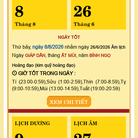
8
26
Tháng 8
Tháng 6
NGÀY TỐT
Thứ bảy,
ngày 8/8/2026
nhằm ngày
26/6/2026 Âm lịch
Ngày
, tháng
, năm
GIÁP DẦN
ẤT MÙI
BÍNH NGỌ
Hoàng đạo (kim quỹ hoàng đạo)
GIỜ TỐT TRONG NGÀY :
Tí (23:00-0:59),Sửu (1:00-2:59),Thìn (7:00-8:59),Tỵ
(9:00-10:59),Mùi (13:00-14:59),Tuất (19:00-20:59)
XEM CHI TIẾT
LỊCH DƯƠNG
LỊCH ÂM
9
27