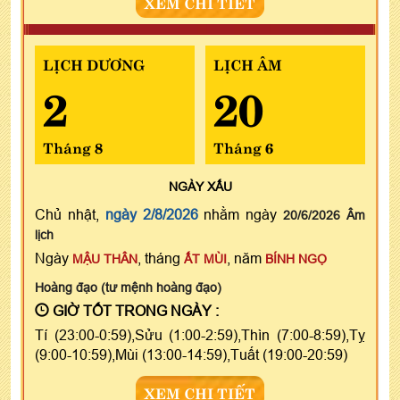
XEM CHI TIẾT
LỊCH DƯƠNG
LỊCH ÂM
2
20
Tháng 8
Tháng 6
NGÀY
XẤU
Chủ nhật,
ngày 2/8/2026
nhằm ngày
20/6/2026 Âm
lịch
Ngày
, tháng
, năm
MẬU THÂN
ẤT MÙI
BÍNH NGỌ
Hoàng đạo (tư mệnh hoàng đạo)
GIỜ TỐT TRONG NGÀY :
Tí (23:00-0:59),Sửu (1:00-2:59),Thìn (7:00-8:59),Tỵ
(9:00-10:59),Mùi (13:00-14:59),Tuất (19:00-20:59)
XEM CHI TIẾT