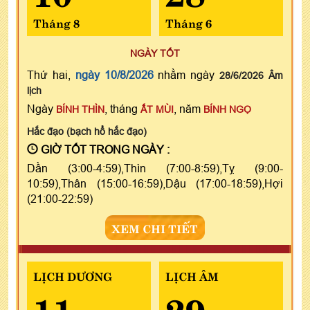
Tháng 8
Tháng 6
NGÀY TỐT
Thứ hai,
ngày 10/8/2026
nhằm ngày
28/6/2026 Âm
lịch
Ngày
, tháng
, năm
BÍNH THÌN
ẤT MÙI
BÍNH NGỌ
Hắc đạo (bạch hổ hắc đạo)
GIỜ TỐT TRONG NGÀY :
Dần (3:00-4:59),Thìn (7:00-8:59),Tỵ (9:00-
10:59),Thân (15:00-16:59),Dậu (17:00-18:59),Hợi
(21:00-22:59)
XEM CHI TIẾT
LỊCH DƯƠNG
LỊCH ÂM
11
29