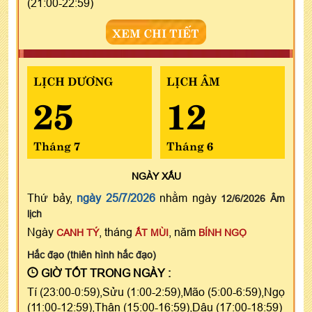
(21:00-22:59)
XEM CHI TIẾT
LỊCH DƯƠNG
LỊCH ÂM
25
12
Tháng 7
Tháng 6
NGÀY
XẤU
Thứ bảy,
ngày 25/7/2026
nhằm ngày
12/6/2026 Âm
lịch
Ngày
, tháng
, năm
CANH TÝ
ẤT MÙI
BÍNH NGỌ
Hắc đạo (thiên hình hắc đạo)
GIỜ TỐT TRONG NGÀY :
Tí (23:00-0:59),Sửu (1:00-2:59),Mão (5:00-6:59),Ngọ
(11:00-12:59),Thân (15:00-16:59),Dậu (17:00-18:59)