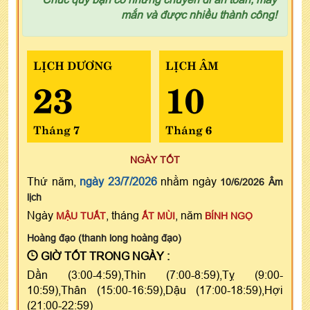
mắn và được nhiều thành công!
LỊCH DƯƠNG
LỊCH ÂM
23
10
Tháng 7
Tháng 6
NGÀY TỐT
Thứ năm,
ngày 23/7/2026
nhằm ngày
10/6/2026 Âm
lịch
Ngày
, tháng
, năm
MẬU TUẤT
ẤT MÙI
BÍNH NGỌ
Hoàng đạo (thanh long hoàng đạo)
GIỜ TỐT TRONG NGÀY :
Dần (3:00-4:59),Thìn (7:00-8:59),Tỵ (9:00-
10:59),Thân (15:00-16:59),Dậu (17:00-18:59),Hợi
(21:00-22:59)