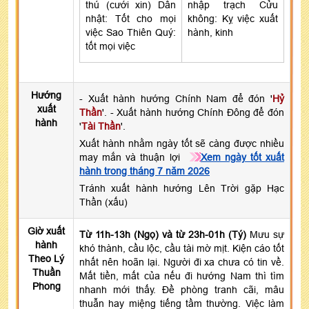
thú (cưới xin) Dân
nhập trạch Cửu
nhật: Tốt cho mọi
không: Kỵ việc xuất
việc Sao Thiên Quý:
hành, kinh
tốt mọi việc
Hướng
- Xuất hành hướng Chính Nam để đón '
Hỷ
xuất
Thần
'. - Xuất hành hướng Chính Đông để đón
hành
'
Tài Thần
'.
Xuất hành nhằm ngày tốt sẽ càng được nhiều
may mắn và thuận lợi
Xem ngày tốt xuất
hành trong tháng 7 năm 2026
Tránh xuất hành hướng Lên Trời gặp Hạc
Thần (xấu)
Giờ xuất
Từ 11h-13h (Ngọ) và từ 23h-01h (Tý)
Mưu sự
hành
khó thành, cầu lộc, cầu tài mờ mịt. Kiện cáo tốt
Theo Lý
nhất nên hoãn lại. Người đi xa chưa có tin về.
Thuần
Mất tiền, mất của nếu đi hướng Nam thì tìm
Phong
nhanh mới thấy. Đề phòng tranh cãi, mâu
thuẫn hay miệng tiếng tầm thường. Việc làm