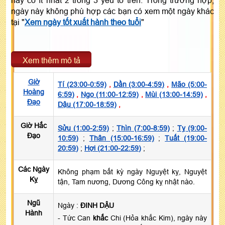
ngày này không phù hợp các bạn có xem một ngày khác
tại "
Xem ngày tốt xuất hành theo tuổi
"
Xem thêm mô tả
Giờ
Tí (23:00-0:59)
,
Dần (3:00-4:59)
,
Mão (5:00-
Hoàng
6:59)
,
Ngọ (11:00-12:59)
,
Mùi (13:00-14:59)
,
Đạo
Dậu (17:00-18:59)
,
Giờ Hắc
Sửu (1:00-2:59)
;
Thìn (7:00-8:59)
;
Tỵ (9:00-
Đạo
10:59)
;
Thân (15:00-16:59)
;
Tuất (19:00-
20:59)
;
Hợi (21:00-22:59)
;
Các Ngày
Không phạm bất kỳ ngày Nguyệt kỵ, Nguyệt
Kỵ
tận, Tam nương, Dương Công kỵ nhật nào.
Ngũ
Ngày :
ĐINH DẬU
Hành
- Tức Can
khắc
Chi (Hỏa khắc Kim), ngày này