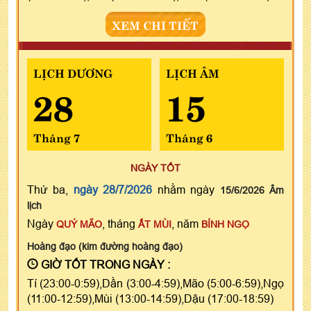
XEM CHI TIẾT
LỊCH DƯƠNG
LỊCH ÂM
28
15
Tháng 7
Tháng 6
NGÀY TỐT
Thứ ba,
ngày 28/7/2026
nhằm ngày
15/6/2026 Âm
lịch
Ngày
, tháng
, năm
QUÝ MÃO
ẤT MÙI
BÍNH NGỌ
Hoàng đạo (kim đường hoàng đạo)
GIỜ TỐT TRONG NGÀY :
Tí (23:00-0:59),Dần (3:00-4:59),Mão (5:00-6:59),Ngọ
(11:00-12:59),Mùi (13:00-14:59),Dậu (17:00-18:59)