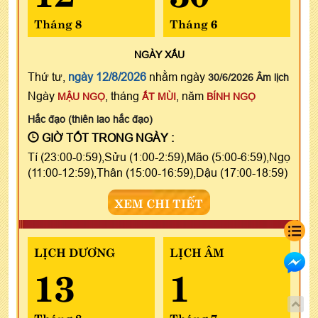
Tháng 8
Tháng 6
NGÀY
XẤU
Thứ tư,
ngày 12/8/2026
nhằm ngày
30/6/2026 Âm lịch
Ngày
, tháng
, năm
MẬU NGỌ
ẤT MÙI
BÍNH NGỌ
Hắc đạo (thiên lao hắc đạo)
GIỜ TỐT TRONG NGÀY :
Tí (23:00-0:59),Sửu (1:00-2:59),Mão (5:00-6:59),Ngọ
(11:00-12:59),Thân (15:00-16:59),Dậu (17:00-18:59)
XEM CHI TIẾT
LỊCH DƯƠNG
LỊCH ÂM
13
1
Tháng 8
Tháng 7