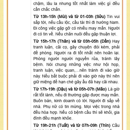
chậm, lâu la nhưng tốt nhất làm việc gì đều
cần chắc chắn.
Từ 13h-15h (Mùi) và từ 01-03h (Sửu)
Tin vui
sắp tới, nếu cầu lộc, cầu tài thì đi hướng Nam.
Đi công việc gặp gỡ có nhiều may mắn. Người
đi có tin về. Nếu chăn nuôi đều gặp thuận lợi.
Từ 15h-17h (Thân) và từ 03h-05h (Dần)
Hay
tranh luận, cãi cọ, gây chuyện đói kém, phải
đề phòng. Người ra đi tốt nhất nên hoãn lại.
Phòng người người nguyền rủa, tránh lây
bệnh. Nói chung những việc như hội họp,
tranh luận, việc quan,…nên tránh đi vào giờ
này. Nếu bắt buộc phải đi vào giờ này thì nên
giữ miệng để hạn ché gây ẩu đả hay cãi nhau.
Từ 17h-19h (Dậu) và từ 05h-07h (Mão)
Là giờ
rất tốt lành, nếu đi thường gặp được may mắn.
Buôn bán, kinh doanh có lời. Người đi sắp về
nhà. Phụ nữ có tin mừng. Mọi việc trong nhà
đều hòa hợp. Nếu có bệnh cầu thì sẽ khỏi, gia
đình đều mạnh khỏe.
Từ 19h-21h (Tuất) và từ 07h-09h (Thìn)
Cầu