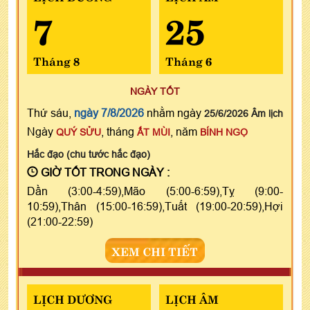
7
25
Tháng 8
Tháng 6
NGÀY TỐT
Thứ sáu,
ngày 7/8/2026
nhằm ngày
25/6/2026 Âm lịch
Ngày
, tháng
, năm
QUÝ SỬU
ẤT MÙI
BÍNH NGỌ
Hắc đạo (chu tước hắc đạo)
GIỜ TỐT TRONG NGÀY :
Dần (3:00-4:59),Mão (5:00-6:59),Tỵ (9:00-
10:59),Thân (15:00-16:59),Tuất (19:00-20:59),Hợi
(21:00-22:59)
XEM CHI TIẾT
LỊCH DƯƠNG
LỊCH ÂM