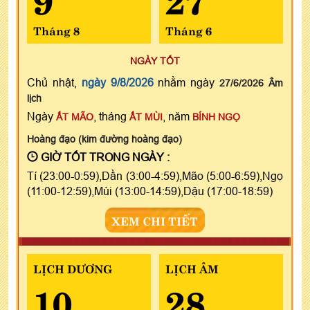
Tháng 8
Tháng 6
NGÀY TỐT
Chủ nhật,
ngày 9/8/2026
nhằm ngày
27/6/2026 Âm
lịch
Ngày
, tháng
, năm
ẤT MÃO
ẤT MÙI
BÍNH NGỌ
Hoàng đạo (kim đường hoàng đạo)
GIỜ TỐT TRONG NGÀY :
Tí (23:00-0:59),Dần (3:00-4:59),Mão (5:00-6:59),Ngọ
(11:00-12:59),Mùi (13:00-14:59),Dậu (17:00-18:59)
XEM CHI TIẾT
LỊCH DƯƠNG
LỊCH ÂM
10
28