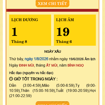
XEM CHI TIẾT
LỊCH DƯƠNG
LỊCH ÂM
1
19
Tháng 8
Tháng 6
NGÀY
XẤU
Thứ bảy,
ngày 1/8/2026
nhằm ngày
19/6/2026 Âm lịch
Ngày
, tháng
, năm
ĐINH MÙI
ẤT MÙI
BÍNH NGỌ
Hắc đạo (nguyên vu hắc đạo)
GIỜ TỐT TRONG NGÀY :
Dần (3:00-4:59),Mão (5:00-6:59),Tỵ (9:00-
10:59),Thân (15:00-16:59),Tuất (19:00-20:59),Hợi
(21:00-22:59)