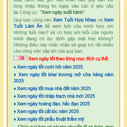
lòng nhập thông tin ngày vào các ô yêu cầu
tại Công cụ : "
Xem ngày xuất hành
".
Quý bạn cũng nên
Xem Tuổi Hợp Nhau
và
Xem
Tuổi Làm Ăn
để xem tuổi của mình hợp với
những tuổi nào? và có hợp với tuổi của người
mình đang có dự định gặp mặt hay không?
Những điều này chắc chắn sẽ giúp ích rất nhiều
cho công việc sắp tới của quý bạn.
Xem ngày tốt theo từng mục đích cụ thể:
♦
Xem ngày tốt cưới hỏi năm 2025
♦
Xem ngày tốt khai trương mở cửa hàng năm
2025
♦
Xem ngày tốt mua nhà đất năm 2025
♦
Xem ngày tốt nhập trạch nhà mới 2025
♦
Xem ngày hoàng đạo, hắc đạo 2025
♦
Xem ngày tốt cắt tóc năm 2025
♦
Xem ngày tốt phẫu thuật thẩm mỹ
Chúc quý bạn có nhưng chuyến đi an toàn, may