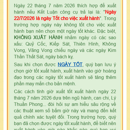
Ngày 22 tháng 7 năm 2026 thích hợp để xuất
hành nếu Kết Luận công cụ trả lại là: "
Ngày
22/7/2026 là ngày Tốt cho việc xuất hành
". Trong
trường hợp ngày này không tốt cho việc xuất
hành bạn nên chọn một ngày tốt khác. Đặc biệt,
KHÔNG XUẤT HÀNH
nhằm ngày có các sao
xấu: Quỷ Cốc, Kiếp Sát, Thiên Hình, Không
Vong, Vãng Vong chiếu ngày và các ngày Kim
Thần Thất Sát, ngày bách kỵ.
Sau khi chọn được
NGÀY TỐT
, quý bạn lưu ý
chọn giờ tốt xuất hành, xuất hành vào giờ hoàng
đạo trong các ngày tốt xuất hành sẽ tăng thêm
phần may mắn cho bản mệnh.
Các cách tính giờ xuất tốt xuất hành ngày 22
tháng 7 năm 2026 dựa trên ngũ hành, can chi, Lý
Thuần Phong... đòi hỏi sự am hiểu sâu rộng về
các thuật xem số bấm giờ này và mang đến kết
quả chính xác tuyệt đối. Trong trường hợp, quý
bạn đã chọn được ngày tốt xuất hành, để biết nên
xuất hành vào giờ nào khắc nào quý bạn vui