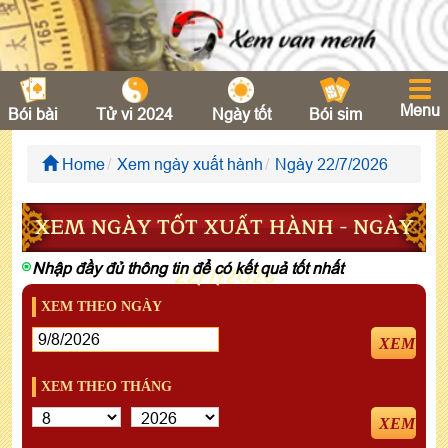
Menu
Bói bài
Tử vi 2024
Ngày tốt
Bói sim
Home
Xem ngày xuất hành
Ngày 22/7/2026
XEM NGÀY TỐT XUẤT HÀNH - NGÀY
Nhập đầy đủ thông tin để có kết quả tốt nhất
22/7/2026
XEM THEO NGÀY
XEM
XEM THEO THÁNG
XEM