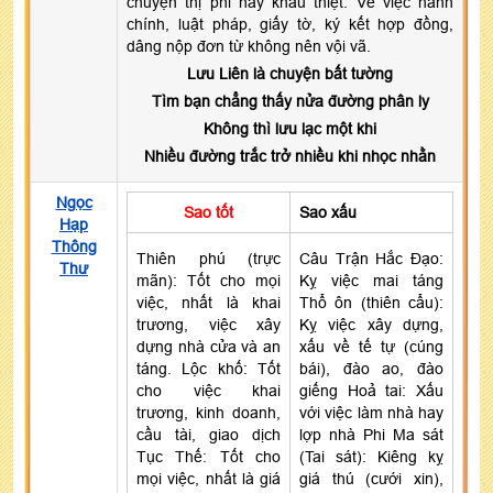
chuyện thị phi hay khẩu thiệt. Về việc hành
chính, luật pháp, giấy tờ, ký kết hợp đồng,
dâng nộp đơn từ không nên vội vã.
Lưu Liên là chuyện bất tường
Tìm bạn chẳng thấy nửa đường phân ly
Không thì lưu lạc một khi
Nhiều đường trắc trở nhiều khi nhọc nhằn
Ngọc
Sao tốt
Sao xấu
Hạp
Thông
Thiên phú (trực
Câu Trận Hắc Đạo:
Thư
mãn): Tốt cho mọi
Kỵ việc mai táng
việc, nhất là khai
Thổ ôn (thiên cẩu):
trương, việc xây
Kỵ việc xây dựng,
dựng nhà cửa và an
xấu về tế tự (cúng
táng. Lộc khố: Tốt
bái), đào ao, đào
cho việc khai
giếng Hoả tai: Xấu
trương, kinh doanh,
với việc làm nhà hay
cầu tài, giao dịch
lợp nhà Phi Ma sát
Tục Thế: Tốt cho
(Tai sát): Kiêng kỵ
mọi việc, nhất là giá
giá thú (cưới xin),