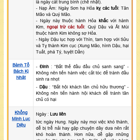
là ngày cát trung bình (chế nhật).
- Nạp Âm: Ngày Sơn hạ Hỏa
kỵ các tuổi
: Tân
Mão và Quý Mão.
- Ngày này thuộc hành Hỏa
khắc
với hành
Kim,
ngoại trừ các tuổi
: Quý Dậu và Ất Mùi
thuộc hành Kim không sợ Hỏa.
- Ngày Dậu lục hợp với Thìn, tam hợp với Sửu
và Tỵ thành Kim cục (Xung Mão, hình Dậu, hại
Tuất, phá Tý, tuyệt Dần)
Bành Tổ
-
Đinh
: “Bất thế đầu đầu chủ sanh sang” -
Bách Kị
Không nên tiến hành việc cắt tóc để tránh đầu
Nhật
sinh ra nhọt
-
Dậu
: “Bất hội khách tân chủ hữu thương” -
Không nên tiến hành hội khách để tránh tân
chủ có hại
Khổng
Ngày :
Lưu liên
Minh Lục
tức ngày Hung. Ngày này mọi việc khó thành,
Diệu
dễ bị trễ nải hay gặp chuyện dây dưa nên rất
khó hoàn thành. Hơn nữa, dễ gặp những