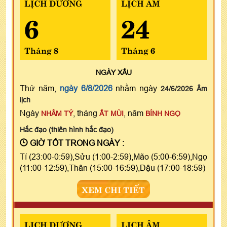
LỊCH DƯƠNG
LỊCH ÂM
6
24
Tháng 8
Tháng 6
NGÀY
XẤU
Thứ năm,
ngày 6/8/2026
nhằm ngày
24/6/2026 Âm
lịch
Ngày
, tháng
, năm
NHÂM TÝ
ẤT MÙI
BÍNH NGỌ
Hắc đạo (thiên hình hắc đạo)
GIỜ TỐT TRONG NGÀY :
Tí (23:00-0:59),Sửu (1:00-2:59),Mão (5:00-6:59),Ngọ
(11:00-12:59),Thân (15:00-16:59),Dậu (17:00-18:59)
XEM CHI TIẾT
LỊCH DƯƠNG
LỊCH ÂM