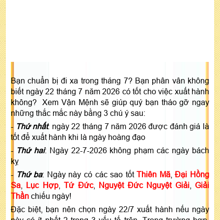
Bạn chuẩn bị đi xa trong tháng 7? Bạn phân vân không
biết ngày 22 tháng 7 năm 2026 có tốt cho việc xuất hành
không? Xem Vận Mệnh sẽ giúp quý bạn tháo gỡ ngay
những thắc mắc này bằng 3 chú ý sau:
-
Thứ nhất
: ngày 22 tháng 7 năm 2026 được đánh giá là
tốt để xuất hành khi là ngày hoàng đạo
-
Thứ hai
: Ngày 22-7-2026 không phạm các ngày bách
kỵ
-
Thứ ba
: Ngày này có các sao tốt
Thiên Mã
,
Đại Hồng
Sa
,
Lục Hợp
,
Tứ Đức
,
Nguyệt Đức Nguyệt Giải
,
Giải
Thần
chiếu ngày!
Đặc biệt, bạn nên chọn ngày 22/7 xuất hành nếu ngày
này có ít nhất 2 trong 3 yếu tố trên. Trong trường hợp,