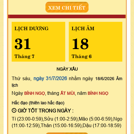
XEM CHI TIẾT
LỊCH DƯƠNG
LỊCH ÂM
31
18
Tháng 7
Tháng 6
NGÀY
XẤU
Thứ sáu,
ngày 31/7/2026
nhằm ngày
18/6/2026 Âm
lịch
Ngày
, tháng
, năm
BÍNH NGỌ
ẤT MÙI
BÍNH NGỌ
Hắc đạo (thiên lao hắc đạo)
GIỜ TỐT TRONG NGÀY :
Tí (23:00-0:59),Sửu (1:00-2:59),Mão (5:00-6:59),Ngọ
(11:00-12:59),Thân (15:00-16:59),Dậu (17:00-18:59)