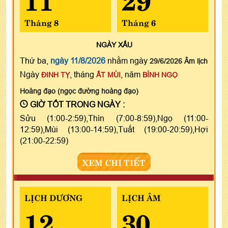
Tháng 8
Tháng 6
NGÀY
XẤU
Thứ ba,
ngày 11/8/2026
nhằm ngày
29/6/2026 Âm lịch
Ngày
, tháng
, năm
ĐINH TỴ
ẤT MÙI
BÍNH NGỌ
Hoàng đạo (ngọc đường hoàng đạo)
GIỜ TỐT TRONG NGÀY :
Sửu (1:00-2:59),Thìn (7:00-8:59),Ngọ (11:00-
12:59),Mùi (13:00-14:59),Tuất (19:00-20:59),Hợi
(21:00-22:59)
XEM CHI TIẾT
LỊCH DƯƠNG
LỊCH ÂM
12
30