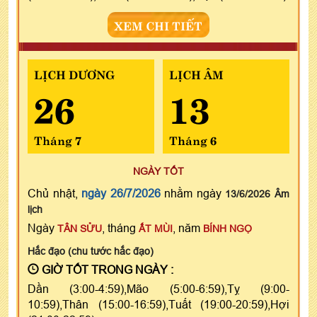
XEM CHI TIẾT
LỊCH DƯƠNG
LỊCH ÂM
26
13
Tháng 7
Tháng 6
NGÀY TỐT
Chủ nhật,
ngày 26/7/2026
nhằm ngày
13/6/2026 Âm
lịch
Ngày
, tháng
, năm
TÂN SỬU
ẤT MÙI
BÍNH NGỌ
Hắc đạo (chu tước hắc đạo)
GIỜ TỐT TRONG NGÀY :
Dần (3:00-4:59),Mão (5:00-6:59),Tỵ (9:00-
10:59),Thân (15:00-16:59),Tuất (19:00-20:59),Hợi