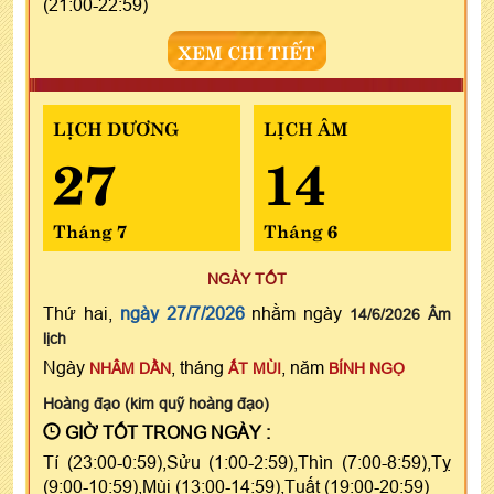
(21:00-22:59)
XEM CHI TIẾT
LỊCH DƯƠNG
LỊCH ÂM
27
14
Tháng 7
Tháng 6
NGÀY TỐT
Thứ hai,
ngày 27/7/2026
nhằm ngày
14/6/2026 Âm
lịch
Ngày
, tháng
, năm
NHÂM DẦN
ẤT MÙI
BÍNH NGỌ
Hoàng đạo (kim quỹ hoàng đạo)
GIỜ TỐT TRONG NGÀY :
Tí (23:00-0:59),Sửu (1:00-2:59),Thìn (7:00-8:59),Tỵ
(9:00-10:59),Mùi (13:00-14:59),Tuất (19:00-20:59)