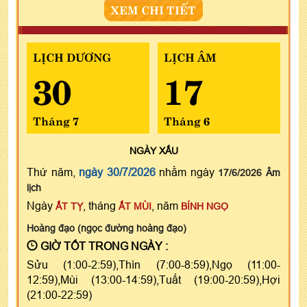
XEM CHI TIẾT
LỊCH DƯƠNG
LỊCH ÂM
30
17
Tháng 7
Tháng 6
NGÀY
XẤU
Thứ năm,
ngày 30/7/2026
nhằm ngày
17/6/2026 Âm
lịch
Ngày
, tháng
, năm
ẤT TỴ
ẤT MÙI
BÍNH NGỌ
Hoàng đạo (ngọc đường hoàng đạo)
GIỜ TỐT TRONG NGÀY :
Sửu (1:00-2:59),Thìn (7:00-8:59),Ngọ (11:00-
12:59),Mùi (13:00-14:59),Tuất (19:00-20:59),Hợi
(21:00-22:59)