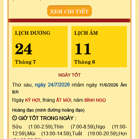
XEM CHI TIẾT
LỊCH DƯƠNG
LỊCH ÂM
24
11
Tháng 7
Tháng 6
NGÀY TỐT
Thứ sáu,
ngày 24/7/2026
nhằm ngày
11/6/2026 Âm
lịch
Ngày
, tháng
, năm
KỶ HỢI
ẤT MÙI
BÍNH NGỌ
Hoàng đạo (minh đường hoàng đạo)
GIỜ TỐT TRONG NGÀY :
Sửu (1:00-2:59),Thìn (7:00-8:59),Ngọ (11:00-
12:59),Mùi (13:00-14:59),Tuất (19:00-20:59),Hợi