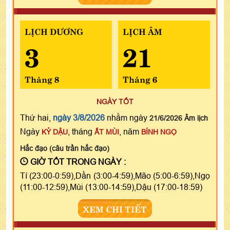
LỊCH DƯƠNG
LỊCH ÂM
3
21
Tháng 8
Tháng 6
NGÀY TỐT
Thứ hai,
ngày 3/8/2026
nhằm ngày
21/6/2026 Âm lịch
Ngày
, tháng
, năm
KỶ DẬU
ẤT MÙI
BÍNH NGỌ
Hắc đạo (câu trần hắc đạo)
GIỜ TỐT TRONG NGÀY :
Tí (23:00-0:59),Dần (3:00-4:59),Mão (5:00-6:59),Ngọ
(11:00-12:59),Mùi (13:00-14:59),Dậu (17:00-18:59)
XEM CHI TIẾT