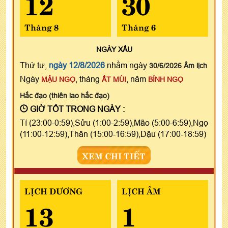
12
30
Tháng 8
Tháng 6
NGÀY
XẤU
Thứ tư,
ngày 12/8/2026
nhằm ngày
30/6/2026 Âm lịch
Ngày
, tháng
, năm
MẬU NGỌ
ẤT MÙI
BÍNH NGỌ
Hắc đạo (thiên lao hắc đạo)
GIỜ TỐT TRONG NGÀY :
Tí (23:00-0:59),Sửu (1:00-2:59),Mão (5:00-6:59),Ngọ
(11:00-12:59),Thân (15:00-16:59),Dậu (17:00-18:59)
XEM CHI TIẾT
LỊCH DƯƠNG
LỊCH ÂM
13
1