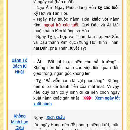
là ngày cát (bảo nhật).
- Nạp Âm: Ngày Phúc đăng Hỏa
kỵ các tuổi
:
Kỷ Hợi và Tân Hợi.
- Ngày này thuộc hành Hỏa
khắc
với hành
Kim,
ngoại trừ các tuổi
: Quý Dậu và Ất Mùi
thuộc hành Kim không sợ Hỏa.
- Ngày Tỵ lục hợp với Thân, tam hợp với Sửu
và Dậu thành Kim cục (Xung Hợi, hình Thân,
hại Dần, phá Thân, tuyệt Tý)
Bành Tổ
-
Ất
: “Bất tải thực thiên chu bất trưởng” -
Bách Kị
Không nên tiến hành các việc liên quan đến
Nhật
gieo trồng, ngàn gốc không lên
-
Tỵ
: “Bất viễn hành tài vật phục tàng” - Không
nên đi xa để tránh tiền của mất mát. Vì vậy,
nếu quý bạn có ý định đi xa nên chọn ngày
xuất hành khác gần nhất
>>>
Xem ngày tốt
xuất hành
Khổng
Ngày :
Xích khẩu
Minh Lục
tức ngày Hung nên đề phòng miệng lưỡi, mâu
Diệu