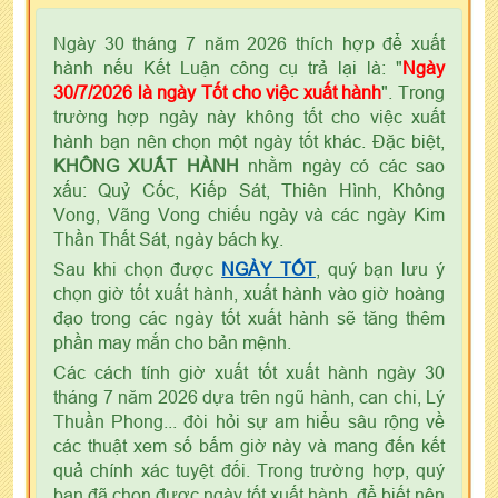
Ngày 30 tháng 7 năm 2026 thích hợp để xuất
hành nếu Kết Luận công cụ trả lại là: "
Ngày
30/7/2026 là ngày Tốt cho việc xuất hành
". Trong
trường hợp ngày này không tốt cho việc xuất
hành bạn nên chọn một ngày tốt khác. Đặc biệt,
KHÔNG XUẤT HÀNH
nhằm ngày có các sao
xấu: Quỷ Cốc, Kiếp Sát, Thiên Hình, Không
Vong, Vãng Vong chiếu ngày và các ngày Kim
Thần Thất Sát, ngày bách kỵ.
Sau khi chọn được
NGÀY TỐT
, quý bạn lưu ý
chọn giờ tốt xuất hành, xuất hành vào giờ hoàng
đạo trong các ngày tốt xuất hành sẽ tăng thêm
phần may mắn cho bản mệnh.
Các cách tính giờ xuất tốt xuất hành ngày 30
tháng 7 năm 2026 dựa trên ngũ hành, can chi, Lý
Thuần Phong... đòi hỏi sự am hiểu sâu rộng về
các thuật xem số bấm giờ này và mang đến kết
quả chính xác tuyệt đối. Trong trường hợp, quý
bạn đã chọn được ngày tốt xuất hành, để biết nên