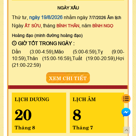
NGÀY
XẤU
Thứ tư,
ngày 19/8/2026
nhằm ngày
7/7/2026 Âm lịch
Ngày
, tháng
, năm
ẤT SỬU
BÍNH THÂN
BÍNH NGỌ
Hoàng đạo (minh đường hoàng đạo)
GIỜ TỐT TRONG NGÀY :
Dần (3:00-4:59),Mão (5:00-6:59),Tỵ (9:00-
10:59),Thân (15:00-16:59),Tuất (19:00-20:59),Hợi
(21:00-22:59)
XEM CHI TIẾT
LỊCH DƯƠNG
LỊCH ÂM
20
8
Tháng 8
Tháng 7