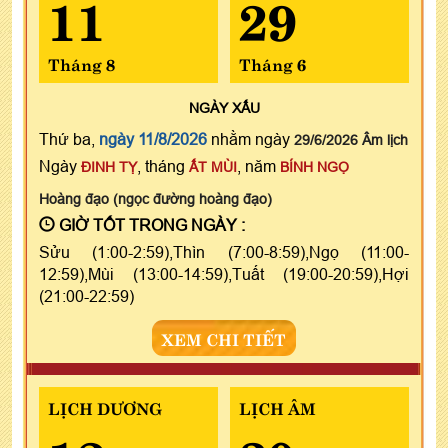
11
29
Tháng 8
Tháng 6
NGÀY
XẤU
Thứ ba,
ngày 11/8/2026
nhằm ngày
29/6/2026 Âm lịch
Ngày
, tháng
, năm
ĐINH TỴ
ẤT MÙI
BÍNH NGỌ
Hoàng đạo (ngọc đường hoàng đạo)
GIỜ TỐT TRONG NGÀY :
Sửu (1:00-2:59),Thìn (7:00-8:59),Ngọ (11:00-
12:59),Mùi (13:00-14:59),Tuất (19:00-20:59),Hợi
(21:00-22:59)
XEM CHI TIẾT
LỊCH DƯƠNG
LỊCH ÂM