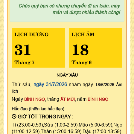
Chúc quý bạn có nhưng chuyến đi an toàn, may
mắn và được nhiều thành công!
LỊCH DƯƠNG
LỊCH ÂM
31
18
Tháng 7
Tháng 6
NGÀY
XẤU
Thứ sáu,
ngày 31/7/2026
nhằm ngày
18/6/2026 Âm
lịch
Ngày
, tháng
, năm
BÍNH NGỌ
ẤT MÙI
BÍNH NGỌ
Hắc đạo (thiên lao hắc đạo)
GIỜ TỐT TRONG NGÀY :
Tí (23:00-0:59),Sửu (1:00-2:59),Mão (5:00-6:59),Ngọ
(11:00-12:59),Thân (15:00-16:59),Dậu (17:00-18:59)