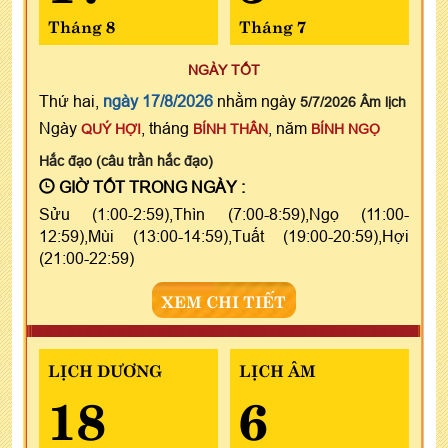
Tháng 8
Tháng 7
NGÀY TỐT
Thứ hai,
ngày 17/8/2026
nhằm ngày
5/7/2026 Âm lịch
Ngày
, tháng
, năm
QUÝ HỢI
BÍNH THÂN
BÍNH NGỌ
Hắc đạo (câu trần hắc đạo)
GIỜ TỐT TRONG NGÀY :
Sửu (1:00-2:59),Thìn (7:00-8:59),Ngọ (11:00-
12:59),Mùi (13:00-14:59),Tuất (19:00-20:59),Hợi
(21:00-22:59)
XEM CHI TIẾT
LỊCH DƯƠNG
LỊCH ÂM
18
6