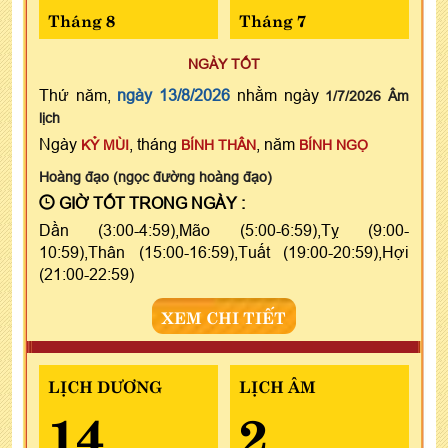
Tháng 8
Tháng 7
NGÀY TỐT
Thứ năm,
ngày 13/8/2026
nhằm ngày
1/7/2026 Âm
lịch
Ngày
, tháng
, năm
KỶ MÙI
BÍNH THÂN
BÍNH NGỌ
Hoàng đạo (ngọc đường hoàng đạo)
GIỜ TỐT TRONG NGÀY :
Dần (3:00-4:59),Mão (5:00-6:59),Tỵ (9:00-
10:59),Thân (15:00-16:59),Tuất (19:00-20:59),Hợi
(21:00-22:59)
XEM CHI TIẾT
LỊCH DƯƠNG
LỊCH ÂM
14
2