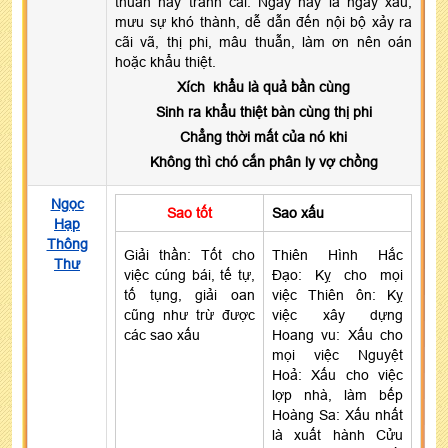
thuẫn hay tranh cãi. Ngày này là ngày xấu,
mưu sự khó thành, dễ dẫn đến nội bộ xảy ra
cãi vã, thị phi, mâu thuẫn, làm ơn nên oán
hoặc khẩu thiệt.
Xích khẩu là quả bần cùng
Sinh ra khẩu thiệt bàn cùng thị phi
Chẳng thời mất của nó khi
Không thì chó cắn phân ly vợ chồng
Ngọc
Sao tốt
Sao xấu
Hạp
Thông
Giải thần: Tốt cho
Thiên Hình Hắc
Thư
việc cúng bái, tế tự,
Đạo: Kỵ cho mọi
tố tụng, giải oan
việc Thiên ôn: Kỵ
cũng như trừ được
việc xây dựng
các sao xấu
Hoang vu: Xấu cho
mọi việc Nguyệt
Hoả: Xấu cho việc
lợp nhà, làm bếp
Hoàng Sa: Xấu nhất
là xuất hành Cửu