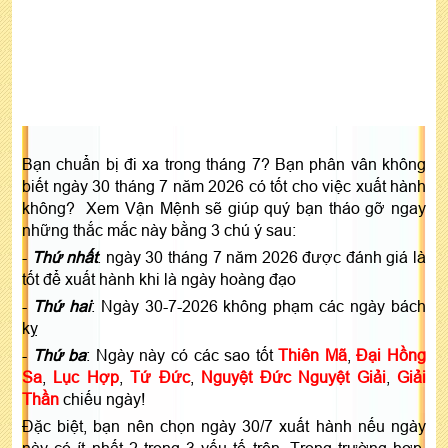
Bạn chuẩn bị đi xa trong tháng 7? Bạn phân vân không
biết ngày 30 tháng 7 năm 2026 có tốt cho việc xuất hành
không? Xem Vận Mệnh sẽ giúp quý bạn tháo gỡ ngay
những thắc mắc này bằng 3 chú ý sau:
-
Thứ nhất
: ngày 30 tháng 7 năm 2026 được đánh giá là
tốt để xuất hành khi là ngày hoàng đạo
-
Thứ hai
: Ngày 30-7-2026 không phạm các ngày bách
kỵ
-
Thứ ba
: Ngày này có các sao tốt
Thiên Mã
,
Đại Hồng
Sa
,
Lục Hợp
,
Tứ Đức
,
Nguyệt Đức Nguyệt Giải
,
Giải
Thần
chiếu ngày!
Đặc biệt, bạn nên chọn ngày 30/7 xuất hành nếu ngày
này có ít nhất 2 trong 3 yếu tố trên. Trong trường hợp,