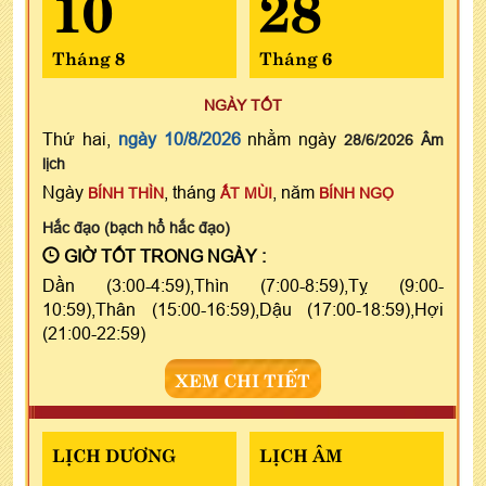
10
28
Tháng 8
Tháng 6
NGÀY TỐT
Thứ hai,
ngày 10/8/2026
nhằm ngày
28/6/2026 Âm
lịch
Ngày
, tháng
, năm
BÍNH THÌN
ẤT MÙI
BÍNH NGỌ
Hắc đạo (bạch hổ hắc đạo)
GIỜ TỐT TRONG NGÀY :
Dần (3:00-4:59),Thìn (7:00-8:59),Tỵ (9:00-
10:59),Thân (15:00-16:59),Dậu (17:00-18:59),Hợi
(21:00-22:59)
XEM CHI TIẾT
LỊCH DƯƠNG
LỊCH ÂM