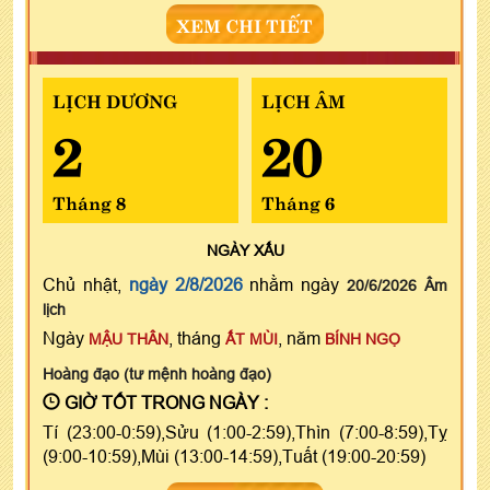
XEM CHI TIẾT
LỊCH DƯƠNG
LỊCH ÂM
2
20
Tháng 8
Tháng 6
NGÀY
XẤU
Chủ nhật,
ngày 2/8/2026
nhằm ngày
20/6/2026 Âm
lịch
Ngày
, tháng
, năm
MẬU THÂN
ẤT MÙI
BÍNH NGỌ
Hoàng đạo (tư mệnh hoàng đạo)
GIỜ TỐT TRONG NGÀY :
Tí (23:00-0:59),Sửu (1:00-2:59),Thìn (7:00-8:59),Tỵ
(9:00-10:59),Mùi (13:00-14:59),Tuất (19:00-20:59)