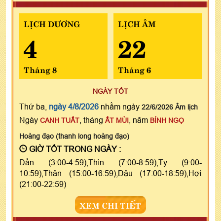
LỊCH DƯƠNG
LỊCH ÂM
4
22
Tháng 8
Tháng 6
NGÀY TỐT
Thứ ba,
ngày 4/8/2026
nhằm ngày
22/6/2026 Âm lịch
Ngày
, tháng
, năm
CANH TUẤT
ẤT MÙI
BÍNH NGỌ
Hoàng đạo (thanh long hoàng đạo)
GIỜ TỐT TRONG NGÀY :
Dần (3:00-4:59),Thìn (7:00-8:59),Tỵ (9:00-
10:59),Thân (15:00-16:59),Dậu (17:00-18:59),Hợi
(21:00-22:59)
XEM CHI TIẾT