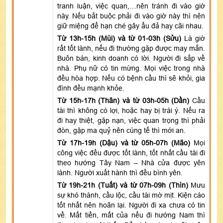
tranh luận, việc quan,…nên tránh đi vào giờ
này. Nếu bắt buộc phải đi vào giờ này thì nên
giữ miệng để hạn ché gây ẩu đả hay cãi nhau.
Từ 13h-15h (Mùi) và từ 01-03h (Sửu)
Là giờ
rất tốt lành, nếu đi thường gặp được may mắn.
Buôn bán, kinh doanh có lời. Người đi sắp về
nhà. Phụ nữ có tin mừng. Mọi việc trong nhà
đều hòa hợp. Nếu có bệnh cầu thì sẽ khỏi, gia
đình đều mạnh khỏe.
Từ 15h-17h (Thân) và từ 03h-05h (Dần)
Cầu
tài thì không có lợi, hoặc hay bị trái ý. Nếu ra
đi hay thiệt, gặp nạn, việc quan trọng thì phải
đòn, gặp ma quỷ nên cúng tế thì mới an.
Từ 17h-19h (Dậu) và từ 05h-07h (Mão)
Mọi
công việc đều được tốt lành, tốt nhất cầu tài đi
theo hướng Tây Nam – Nhà cửa được yên
lành. Người xuất hành thì đều bình yên.
Từ 19h-21h (Tuất) và từ 07h-09h (Thìn)
Mưu
sự khó thành, cầu lộc, cầu tài mờ mịt. Kiện cáo
tốt nhất nên hoãn lại. Người đi xa chưa có tin
về. Mất tiền, mất của nếu đi hướng Nam thì