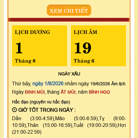
XEM CHI TIẾT
LỊCH DƯƠNG
LỊCH ÂM
1
19
Tháng 8
Tháng 6
NGÀY
XẤU
Thứ bảy,
ngày 1/8/2026
nhằm ngày
19/6/2026 Âm lịch
Ngày
, tháng
, năm
ĐINH MÙI
ẤT MÙI
BÍNH NGỌ
Hắc đạo (nguyên vu hắc đạo)
GIỜ TỐT TRONG NGÀY :
Dần (3:00-4:59),Mão (5:00-6:59),Tỵ (9:00-
10:59),Thân (15:00-16:59),Tuất (19:00-20:59),Hợi
(21:00-22:59)