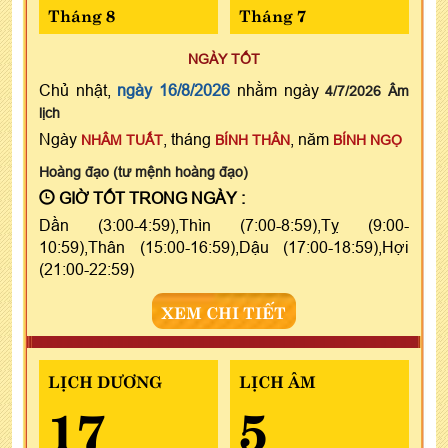
Tháng 8
Tháng 7
NGÀY TỐT
Chủ nhật,
ngày 16/8/2026
nhằm ngày
4/7/2026 Âm
lịch
Ngày
, tháng
, năm
NHÂM TUẤT
BÍNH THÂN
BÍNH NGỌ
Hoàng đạo (tư mệnh hoàng đạo)
GIỜ TỐT TRONG NGÀY :
Dần (3:00-4:59),Thìn (7:00-8:59),Tỵ (9:00-
10:59),Thân (15:00-16:59),Dậu (17:00-18:59),Hợi
(21:00-22:59)
XEM CHI TIẾT
LỊCH DƯƠNG
LỊCH ÂM
17
5