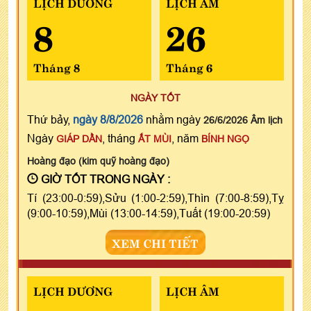
LỊCH DƯƠNG
LỊCH ÂM
8
26
Tháng 8
Tháng 6
NGÀY TỐT
Thứ bảy,
ngày 8/8/2026
nhằm ngày
26/6/2026 Âm lịch
Ngày
, tháng
, năm
GIÁP DẦN
ẤT MÙI
BÍNH NGỌ
Hoàng đạo (kim quỹ hoàng đạo)
GIỜ TỐT TRONG NGÀY :
Tí (23:00-0:59),Sửu (1:00-2:59),Thìn (7:00-8:59),Tỵ
(9:00-10:59),Mùi (13:00-14:59),Tuất (19:00-20:59)
XEM CHI TIẾT
LỊCH DƯƠNG
LỊCH ÂM