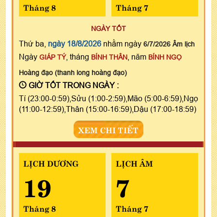
Tháng 8
Tháng 7
NGÀY TỐT
Thứ ba,
ngày 18/8/2026
nhằm ngày
6/7/2026 Âm lịch
Ngày
, tháng
, năm
GIÁP TÝ
BÍNH THÂN
BÍNH NGỌ
Hoàng đạo (thanh long hoàng đạo)
GIỜ TỐT TRONG NGÀY :
Tí (23:00-0:59),Sửu (1:00-2:59),Mão (5:00-6:59),Ngọ
(11:00-12:59),Thân (15:00-16:59),Dậu (17:00-18:59)
XEM CHI TIẾT
LỊCH DƯƠNG
LỊCH ÂM
19
7
Tháng 8
Tháng 7