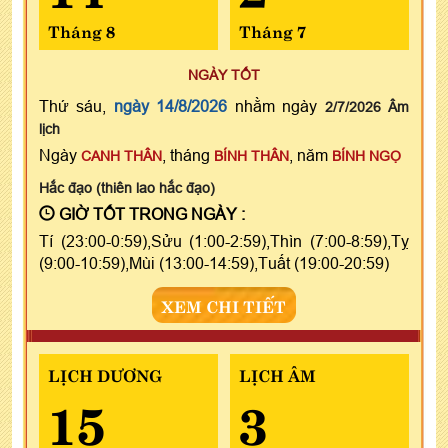
Tháng 8
Tháng 7
NGÀY TỐT
Thứ sáu,
ngày 14/8/2026
nhằm ngày
2/7/2026 Âm
lịch
Ngày
, tháng
, năm
CANH THÂN
BÍNH THÂN
BÍNH NGỌ
Hắc đạo (thiên lao hắc đạo)
GIỜ TỐT TRONG NGÀY :
Tí (23:00-0:59),Sửu (1:00-2:59),Thìn (7:00-8:59),Tỵ
(9:00-10:59),Mùi (13:00-14:59),Tuất (19:00-20:59)
XEM CHI TIẾT
LỊCH DƯƠNG
LỊCH ÂM
15
3