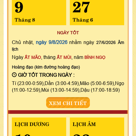
9
27
Tháng 8
Tháng 6
NGÀY TỐT
Chủ nhật,
ngày 9/8/2026
nhằm ngày
27/6/2026 Âm
lịch
Ngày
, tháng
, năm
ẤT MÃO
ẤT MÙI
BÍNH NGỌ
Hoàng đạo (kim đường hoàng đạo)
GIỜ TỐT TRONG NGÀY :
Tí (23:00-0:59),Dần (3:00-4:59),Mão (5:00-6:59),Ngọ
(11:00-12:59),Mùi (13:00-14:59),Dậu (17:00-18:59)
XEM CHI TIẾT
LỊCH DƯƠNG
LỊCH ÂM