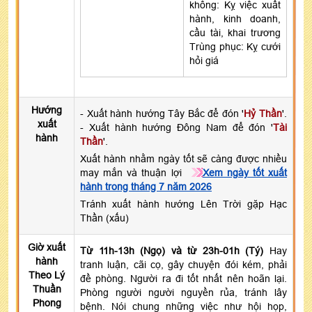
không: Kỵ việc xuất
hành, kinh doanh,
cầu tài, khai trương
Trùng phục: Kỵ cưới
hỏi giá
Hướng
- Xuất hành hướng Tây Bắc để đón '
Hỷ Thần
'.
xuất
- Xuất hành hướng Đông Nam để đón '
Tài
hành
Thần
'.
Xuất hành nhằm ngày tốt sẽ càng được nhiều
may mắn và thuận lợi
Xem ngày tốt xuất
hành trong tháng 7 năm 2026
Tránh xuất hành hướng Lên Trời gặp Hạc
Thần (xấu)
Giờ xuất
Từ 11h-13h (Ngọ) và từ 23h-01h (Tý)
Hay
hành
tranh luận, cãi cọ, gây chuyện đói kém, phải
Theo Lý
đề phòng. Người ra đi tốt nhất nên hoãn lại.
Thuần
Phòng người người nguyền rủa, tránh lây
Phong
bệnh. Nói chung những việc như hội họp,