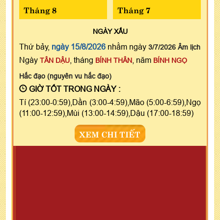
Tháng 8
Tháng 7
NGÀY
XẤU
Thứ bảy,
ngày 15/8/2026
nhằm ngày
3/7/2026 Âm lịch
Ngày
, tháng
, năm
TÂN DẬU
BÍNH THÂN
BÍNH NGỌ
Hắc đạo (nguyên vu hắc đạo)
GIỜ TỐT TRONG NGÀY :
Tí (23:00-0:59),Dần (3:00-4:59),Mão (5:00-6:59),Ngọ
(11:00-12:59),Mùi (13:00-14:59),Dậu (17:00-18:59)
XEM CHI TIẾT