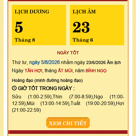
LỊCH DƯƠNG
LỊCH ÂM
5
23
Tháng 8
Tháng 6
NGÀY TỐT
Thứ tư,
ngày 5/8/2026
nhằm ngày
23/6/2026 Âm lịch
Ngày
, tháng
, năm
TÂN HỢI
ẤT MÙI
BÍNH NGỌ
Hoàng đạo (minh đường hoàng đạo)
GIỜ TỐT TRONG NGÀY :
Sửu (1:00-2:59),Thìn (7:00-8:59),Ngọ (11:00-
12:59),Mùi (13:00-14:59),Tuất (19:00-20:59),Hợi
(21:00-22:59)
XEM CHI TIẾT