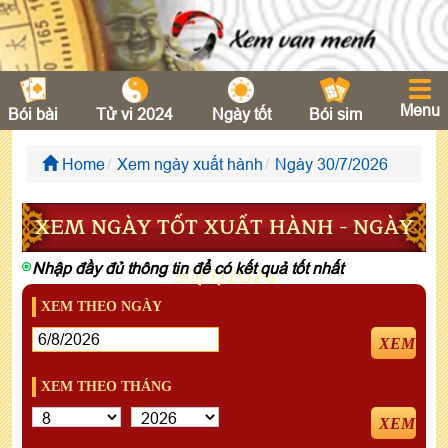
Menu
Bói bài
Tử vi 2024
Ngày tốt
Bói sim
Home
Xem ngày xuất hành
Ngày 30/7/2026
XEM NGÀY TỐT XUẤT HÀNH - NGÀY
Nhập đầy đủ thông tin để có kết quả tốt nhất
30/7/2026
XEM THEO NGÀY
XEM
XEM THEO THÁNG
XEM