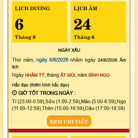
LỊCH DƯƠNG
LỊCH ÂM
6
24
Tháng 8
Tháng 6
NGÀY
XẤU
Thứ năm,
ngày 6/8/2026
nhằm ngày
24/6/2026 Âm
lịch
Ngày
, tháng
, năm
NHÂM TÝ
ẤT MÙI
BÍNH NGỌ
Hắc đạo (thiên hình hắc đạo)
GIỜ TỐT TRONG NGÀY :
Tí (23:00-0:59),Sửu (1:00-2:59),Mão (5:00-6:59),Ngọ
(11:00-12:59),Thân (15:00-16:59),Dậu (17:00-18:59)
XEM CHI TIẾT