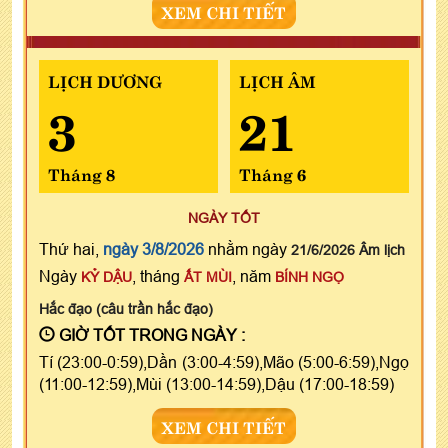
XEM CHI TIẾT
LỊCH DƯƠNG
LỊCH ÂM
3
21
Tháng 8
Tháng 6
NGÀY TỐT
Thứ hai,
ngày 3/8/2026
nhằm ngày
21/6/2026 Âm lịch
Ngày
, tháng
, năm
KỶ DẬU
ẤT MÙI
BÍNH NGỌ
Hắc đạo (câu trần hắc đạo)
GIỜ TỐT TRONG NGÀY :
Tí (23:00-0:59),Dần (3:00-4:59),Mão (5:00-6:59),Ngọ
(11:00-12:59),Mùi (13:00-14:59),Dậu (17:00-18:59)
XEM CHI TIẾT