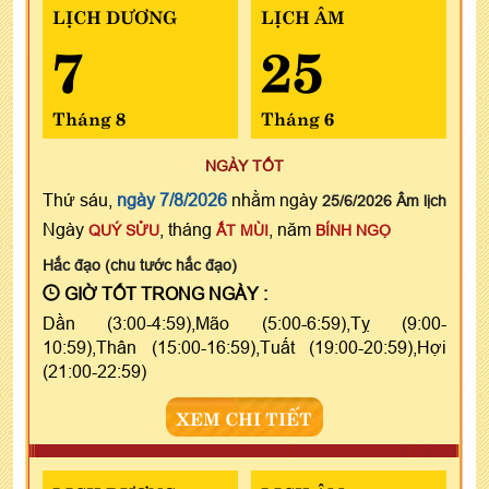
LỊCH DƯƠNG
LỊCH ÂM
7
25
Tháng 8
Tháng 6
NGÀY TỐT
Thứ sáu,
ngày 7/8/2026
nhằm ngày
25/6/2026 Âm lịch
Ngày
, tháng
, năm
QUÝ SỬU
ẤT MÙI
BÍNH NGỌ
Hắc đạo (chu tước hắc đạo)
GIỜ TỐT TRONG NGÀY :
Dần (3:00-4:59),Mão (5:00-6:59),Tỵ (9:00-
10:59),Thân (15:00-16:59),Tuất (19:00-20:59),Hợi
(21:00-22:59)
XEM CHI TIẾT