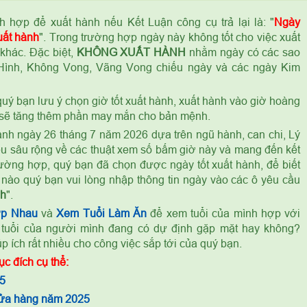
 hợp để xuất hành nếu Kết Luận công cụ trả lại là: "
Ngày
uất hành
". Trong trường hợp ngày này không tốt cho việc xuất
khác. Đặc biệt,
KHÔNG XUẤT HÀNH
nhằm ngày có các sao
 Hình, Không Vong, Vãng Vong chiếu ngày và các ngày Kim
 quý bạn lưu ý chọn giờ tốt xuất hành, xuất hành vào giờ hoàng
h sẽ tăng thêm phần may mắn cho bản mệnh.
hành ngày 26 tháng 7 năm 2026 dựa trên ngũ hành, can chi, Lý
ểu sâu rộng về các thuật xem số bấm giờ này và mang đến kết
trường hợp, quý bạn đã chọn được ngày tốt xuất hành, để biết
nào quý bạn vui lòng nhập thông tin ngày vào các ô yêu cầu
nh
".
ợp Nhau
và
Xem Tuổi Làm Ăn
để xem tuổi của mình hợp với
 tuổi của người mình đang có dự định gặp mặt hay không?
 ích rất nhiều cho công việc sắp tới của quý bạn.
c đích cụ thể:
5
cửa hàng năm 2025