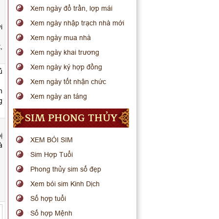
Xem ngày đổ trần, lợp mái
Xem ngày nhập trạch nhà mới
i
Xem ngày mua nhà
,
Xem ngày khai trương
Xem ngày ký hợp đồng
ủ
Xem ngày tốt nhận chức
n
Xem ngày an táng
g
SIM PHONG THỦY
ị
XEM BÓI SIM
à
Sim Hợp Tuổi
Phong thủy sim số đẹp
Xem bói sim Kinh Dịch
Số hợp tuổi
Số hợp Mệnh