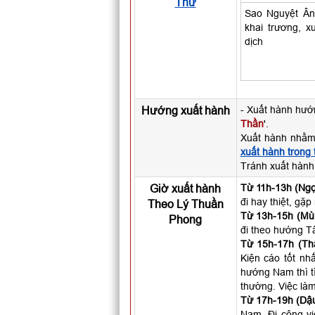
Thư
Sao Nguyệt Ân: 
khai trương, x
dịch
Hướng xuất hành
- Xuất hành hướ
Thần
'.
Xuất hành nhằm
xuất hành trong
Tránh xuất hành
Giờ xuất hành
Từ 11h-13h (Ngọ
đi hay thiệt, gặ
Theo Lý Thuần
Từ 13h-15h (Mùi
Phong
đi theo hướng T
Từ 15h-17h (Th
Kiện cáo tốt nhấ
hướng Nam thì t
thường. Việc làm
Từ 17h-19h (Dậu
Nam. Đi công vi