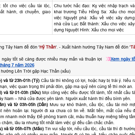
tốt cho việc cầu tài lộc,
Chu tước hắc đạo: Kỵ việc nhập trạch và
uất hành, di chuyển, giao
khai trương Tiểu Hồng Sa: Xấu cho mọi
việc Nguyệt phá: Xấu về việc xây dựng
nhà cửa Lục Bất thành: Xấu cho việc xây
dựng Nguyệt Hình: Xấu cho mọi việc
ng Tây Nam để đón '
Hỷ Thần
'. - Xuất hành hướng Tây Nam để đón '
Tà
 ngày tốt sẽ càng được nhiều may mắn và thuận lợi
Xem ngày tố
 tháng 7 năm 2026
 hướng Lên Trời gặp Hạc Thần (xấu)
) và từ 23h-01h (Tý)
Cầu tài thì không có lợi, hoặc hay bị trái ý. Nếu r
p nạn, việc quan trọng thì phải đòn, gặp ma quỷ nên cúng tế thì mới an.
) và từ 01-03h (Sửu)
Mọi công việc đều được tốt lành, tốt nhất cầu tà
ây Nam – Nhà cửa được yên lành. Người xuất hành thì đều bình yên.
ân) và từ 03h-05h (Dần)
Mưu sự khó thành, cầu lộc, cầu tài mờ mịt
t nên hoãn lại. Người đi xa chưa có tin về. Mất tiền, mất của nếu đ
ìm nhanh mới thấy. Đề phòng tranh cãi, mâu thuẫn hay miệng tiếng tầ
 chậm, lâu la nhưng tốt nhất làm việc gì đều cần chắc chắn.
) và từ 05h-07h (Mão)
Tin vui sắp tới, nếu cầu lộc, cầu tài thì đi hướn
ệc gặp gỡ có nhiều may mắn. Người đi có tin về. Nếu chăn nuôi đề