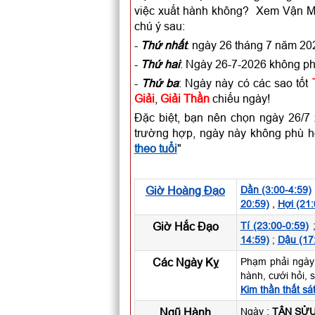
việc xuất hành không? Xem Vận M
chú ý sau:
-
Thứ nhất
: ngày 26 tháng 7 năm 202
-
Thứ hai
: Ngày 26-7-2026 không p
-
Thứ ba
: Ngày này có các sao tốt
Giải
,
Giải Thần
chiếu ngày!
Đặc biệt, bạn nên chọn ngày 26/7 x
trường hợp, ngày này không phù h
theo tuổi
"
Giờ Hoàng Đạo
Dần (3:00-4:59)
20:59)
,
Hợi (21:
Giờ Hắc Đạo
Tí (23:00-0:59)
14:59)
;
Dậu (17
Các Ngày Kỵ
Phạm phải ngày
hành, cưới hỏi, 
Kim thần thất sá
Ngũ Hành
Ngày :
TÂN SỬ