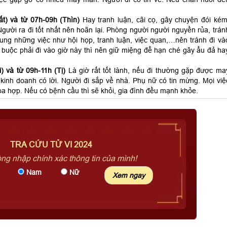
t) và từ 07h-09h (Thìn)
Hay tranh luận, cãi cọ, gây chuyện đói kém
gười ra đi tốt nhất nên hoãn lại. Phòng người người nguyền rủa, trán
hung những việc như hội họp, tranh luận, việc quan,…nên tránh đi và
 buộc phải đi vào giờ này thì nên giữ miệng để hạn ché gây ẩu đả ha
) và từ 09h-11h (Tị)
Là giờ rất tốt lành, nếu đi thường gặp được ma
kinh doanh có lời. Người đi sắp về nhà. Phụ nữ có tin mừng. Mọi việ
a hợp. Nếu có bệnh cầu thì sẽ khỏi, gia đình đều mạnh khỏe.
TRA CỨU TỬ VI 2024
òng nhập chính xác thông tin của mình!
Nam
Nữ