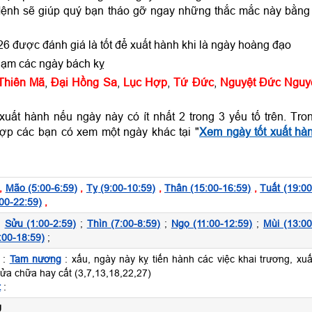
ệnh sẽ giúp quý bạn tháo gỡ ngay những thắc mắc này bằng
6 được đánh giá là tốt để xuất hành khi là ngày hoàng đạo
hạm các ngày bách kỵ
Thiên Mã
,
Đại Hồng Sa
,
Lục Hợp
,
Tứ Đức
,
Nguyệt Đức Nguy
uất hành nếu ngày này có ít nhất 2 trong 3 yếu tố trên. Tro
ợp các bạn có xem một ngày khác tại "
Xem ngày tốt xuất hà
,
Mão (5:00-6:59)
,
Tỵ (9:00-10:59)
,
Thân (15:00-16:59)
,
Tuất (19:00
00-22:59)
,
;
Sửu (1:00-2:59)
;
Thìn (7:00-8:59)
;
Ngọ (11:00-12:59)
;
Mùi (13:00
:00-18:59)
;
 :
Tam nương
: xấu, ngày này kỵ tiến hành các việc khai trương, xuấ
sửa chữa hay cất (3,7,13,18,22,27)
t
:
U