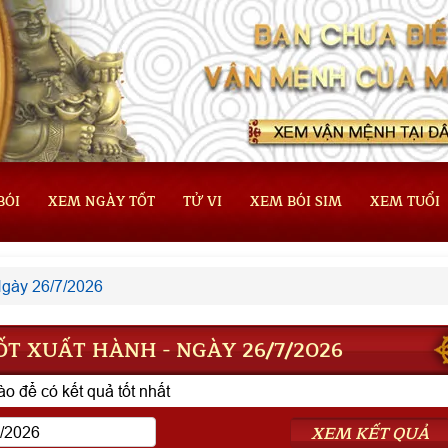
BÓI
XEM NGÀY TỐT
TỬ VI
XEM BÓI SIM
XEM TUỔI
gày 26/7/2026
T XUẤT HÀNH - NGÀY 26/7/2026
o để có kết quả tốt nhất
XEM KẾT QUẢ