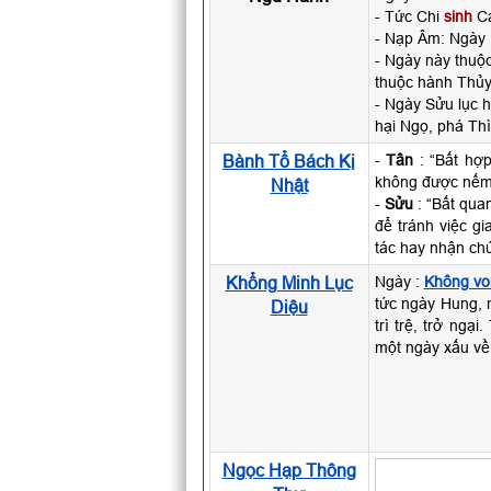
- Tức Chi
sinh
Ca
- Nạp Âm: Ngày
- Ngày này thu
thuộc hành Thủy
- Ngày Sửu lục h
hại Ngọ, phá Thì
Bành Tổ Bách Kị
-
Tân
: “Bất hợp
không được nếm
Nhật
-
Sửu
: “Bất qua
để tránh việc g
tác hay nhận chứ
Khổng Minh Lục
Ngày :
Không vo
tức ngày Hung, m
Diệu
trì trệ, trở ngạ
một ngày xấu về
Ngọc Hạp Thông