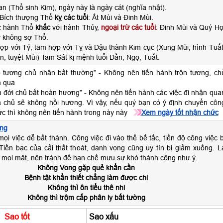
n (Thổ sinh Kim), ngày này là ngày cát (nghĩa nhật).
 Bích thượng Thổ
kỵ các tuổi
: Ất Mùi và Đinh Mùi.
ộc hành Thổ
khắc
với hành Thủy,
ngoại trừ các tuổi
: Đinh Mùi và Quý Hợ
 không sợ Thổ.
ợp với Tý, tam hợp với Tỵ và Dậu thành Kim cục (Xung Mùi, hình Tuất
n, tuyệt Mùi) Tam Sát kị mệnh tuổi Dần, Ngọ, Tuất.
 tương chủ nhân bất thường” - Không nên tiến hành trộn tương, ch
 qua
n đới chủ bất hoàn hương” - Không nên tiến hành các việc đi nhận qua
ia chủ sẽ không hồi hương. Vì vậy, nếu quý bạn có ý định chuyển côn
c thì không nên tiến hành trong này này
Xem ngày tốt nhận chức
ng
ọi việc dễ bất thành. Công việc đi vào thế bế tắc, tiến độ công việc b
i. Tiền bạc của cải thất thoát, danh vọng cũng uy tín bị giảm xuống. L
 mọi mặt, nên tránh để hạn chế mưu sự khó thành công như ý.
Không Vong gặp quẻ khẩn cần
Bệnh tật khẩn thiết chẳng làm được chi
Không thì ôn tiểu thê nhi
Không thì trộm cắp phân ly bất tường
Sao tốt
Sao xấu