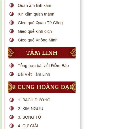
Quan âm linh xâm
Xin xăm quan thánh
Gieo quẻ Quan Tế Công
Gieo quẻ kinh dịch
Gieo quẻ Khổng Minh
TÂM LINH
Tổng hợp bài viết Điềm Báo
Bài Viết Tâm Linh
12 CUNG HOÀNG ĐẠO
1. BẠCH DƯƠNG
2. KIM NGƯU
3. SONG TỬ
4. CỰ GIẢI