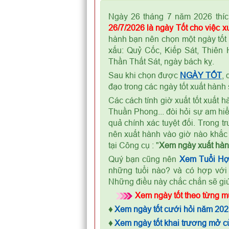
Ngày 26 tháng 7 năm 2026 thích
26/7/2026 là ngày Tốt cho việc x
hành bạn nên chọn một ngày tốt 
xấu: Quỷ Cốc, Kiếp Sát, Thiên
Thần Thất Sát, ngày bách kỵ.
Sau khi chọn được
NGÀY TỐT
,
đạo trong các ngày tốt xuất hàn
Các cách tính giờ xuất tốt xuất 
Thuần Phong... đòi hỏi sự am hi
quả chính xác tuyệt đối. Trong 
nên xuất hành vào giờ nào khắc 
tại Công cụ : "
Xem ngày xuất hà
Quý bạn cũng nên
Xem Tuổi H
những tuổi nào? và có hợp với
Những điều này chắc chắn sẽ giúp
Xem ngày tốt theo từng mụ
♦
Xem ngày tốt cưới hỏi năm 202
♦
Xem ngày tốt khai trương mở 