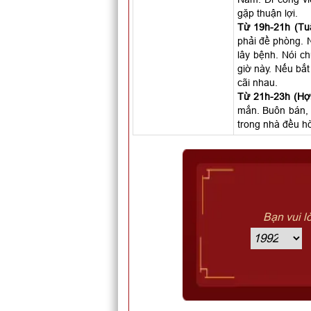
gặp thuận lợi.
Từ 19h-21h (Tuấ
phải đề phòng. N
lây bệnh. Nói c
giờ này. Nếu bắt
cãi nhau.
Từ 21h-23h (Hợi
mắn. Buôn bán, 
trong nhà đều hò
Bạn vui l