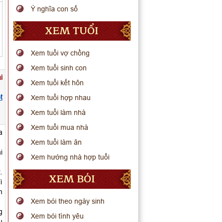
Ý nghĩa con số
XEM TUỔI
Xem tuổi vợ chồng
Xem tuổi sinh con
i
Xem tuổi kết hôn
t
Xem tuổi hợp nhau
Xem tuổi làm nhà
Xem tuổi mua nhà
a
Xem tuổi làm ăn
i
Xem hướng nhà hợp tuổi
.
XEM BÓI
i
m
Xem bói theo ngày sinh
g
Xem bói tình yêu
u