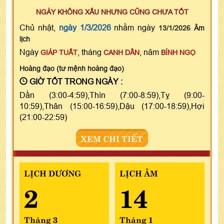
NGÀY KHÔNG XẤU NHƯNG CŨNG CHƯA TỐT
Chủ nhật,
ngày 1/3/2026
nhằm ngày
13/1/2026 Âm
lịch
Ngày
, tháng
, năm
GIÁP TUẤT
CANH DẦN
BÍNH NGỌ
Hoàng đạo (tư mệnh hoàng đạo)
GIỜ TỐT TRONG NGÀY :
Dần (3:00-4:59),Thìn (7:00-8:59),Tỵ (9:00-
10:59),Thân (15:00-16:59),Dậu (17:00-18:59),Hợi
(21:00-22:59)
XEM CHI TIẾT
LỊCH DƯƠNG
LỊCH ÂM
2
14
Tháng 3
Tháng 1