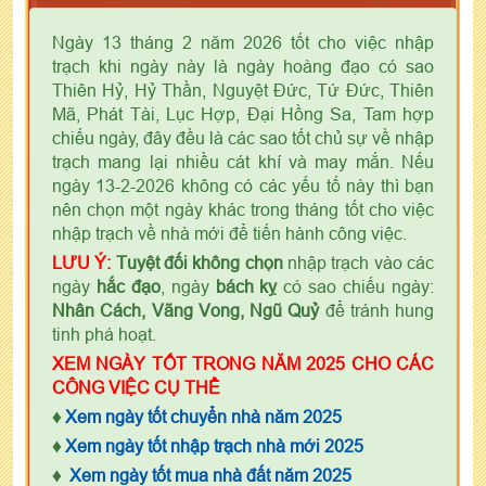
Ngày 13 tháng 2 năm 2026 tốt cho việc nhập
trạch khi ngày này là ngày hoàng đạo có sao
Thiên Hỷ, Hỷ Thần, Nguyệt Đức, Tứ Đức, Thiên
Mã, Phát Tài, Lục Hợp, Đại Hồng Sa, Tam hợp
chiếu ngày, đây đều là các sao tốt chủ sự về nhập
trạch mang lại nhiều cát khí và may mắn. Nếu
ngày 13-2-2026 không có các yếu tố này thì bạn
nên chọn một ngày khác trong tháng tốt cho việc
nhập trạch về nhà mới để tiến hành công việc.
LƯU Ý:
Tuyệt đối không chọn
nhập trạch vào các
ngày
hắc đạo
, ngày
bách kỵ
có sao chiếu ngày:
Nhân Cách, Vãng Vong, Ngũ Quỷ
để tránh hung
tinh phá hoạt.
XEM NGÀY TỐT TRONG NĂM 2025 CHO CÁC
CÔNG VIỆC CỤ THỂ
♦
Xem ngày tốt chuyển nhà năm 2025
♦
Xem ngày tốt nhập trạch nhà mới 2025
♦
Xem ngày tốt mua nhà đất năm 2025