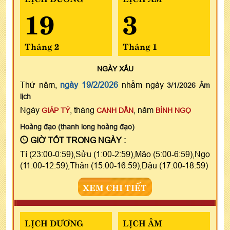
19
3
Tháng 2
Tháng 1
NGÀY
XẤU
Thứ năm,
ngày 19/2/2026
nhằm ngày
3/1/2026 Âm
lịch
Ngày
, tháng
, năm
GIÁP TÝ
CANH DẦN
BÍNH NGỌ
Hoàng đạo (thanh long hoàng đạo)
GIỜ TỐT TRONG NGÀY :
Tí (23:00-0:59),Sửu (1:00-2:59),Mão (5:00-6:59),Ngọ
(11:00-12:59),Thân (15:00-16:59),Dậu (17:00-18:59)
XEM CHI TIẾT
LỊCH DƯƠNG
LỊCH ÂM