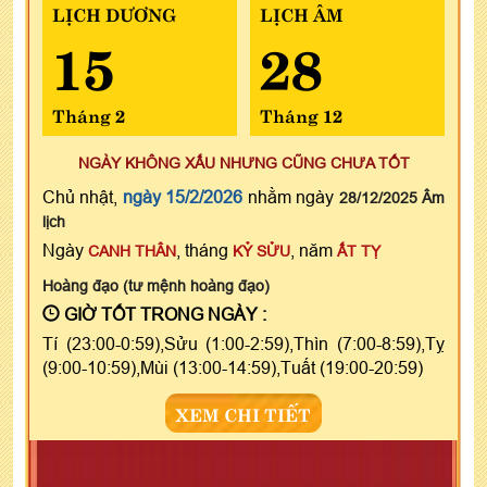
LỊCH DƯƠNG
LỊCH ÂM
15
28
Tháng 2
Tháng 12
NGÀY KHÔNG XẤU NHƯNG CŨNG CHƯA TỐT
Chủ nhật,
ngày 15/2/2026
nhằm ngày
28/12/2025 Âm
lịch
Ngày
, tháng
, năm
CANH THÂN
KỶ SỬU
ẤT TỴ
Hoàng đạo (tư mệnh hoàng đạo)
GIỜ TỐT TRONG NGÀY :
Tí (23:00-0:59),Sửu (1:00-2:59),Thìn (7:00-8:59),Tỵ
(9:00-10:59),Mùi (13:00-14:59),Tuất (19:00-20:59)
XEM CHI TIẾT