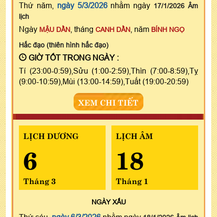
Thứ năm,
ngày 5/3/2026
nhằm ngày
17/1/2026 Âm
lịch
Ngày
, tháng
, năm
MẬU DẦN
CANH DẦN
BÍNH NGỌ
Hắc đạo (thiên hình hắc đạo)
GIỜ TỐT TRONG NGÀY :
Tí (23:00-0:59),Sửu (1:00-2:59),Thìn (7:00-8:59),Tỵ
(9:00-10:59),Mùi (13:00-14:59),Tuất (19:00-20:59)
XEM CHI TIẾT
LỊCH DƯƠNG
LỊCH ÂM
6
18
Tháng 3
Tháng 1
NGÀY
XẤU
Thứ sáu,
ngày 6/3/2026
nhằm ngày