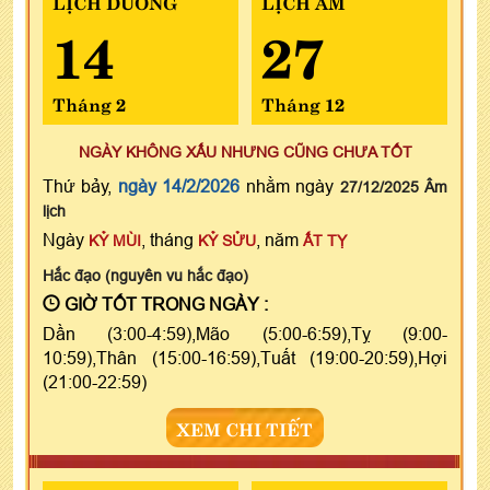
LỊCH DƯƠNG
LỊCH ÂM
14
27
Tháng 2
Tháng 12
NGÀY KHÔNG XẤU NHƯNG CŨNG CHƯA TỐT
Thứ bảy,
ngày 14/2/2026
nhằm ngày
27/12/2025 Âm
lịch
Ngày
, tháng
, năm
KỶ MÙI
KỶ SỬU
ẤT TỴ
Hắc đạo (nguyên vu hắc đạo)
GIỜ TỐT TRONG NGÀY :
Dần (3:00-4:59),Mão (5:00-6:59),Tỵ (9:00-
10:59),Thân (15:00-16:59),Tuất (19:00-20:59),Hợi
(21:00-22:59)
XEM CHI TIẾT