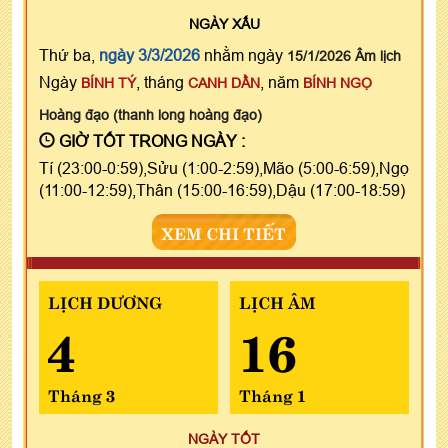
NGÀY
XẤU
Thứ ba,
ngày 3/3/2026
nhằm ngày
15/1/2026 Âm lịch
Ngày
, tháng
, năm
BÍNH TÝ
CANH DẦN
BÍNH NGỌ
Hoàng đạo (thanh long hoàng đạo)
GIỜ TỐT TRONG NGÀY :
Tí (23:00-0:59),Sửu (1:00-2:59),Mão (5:00-6:59),Ngọ
(11:00-12:59),Thân (15:00-16:59),Dậu (17:00-18:59)
XEM CHI TIẾT
LỊCH DƯƠNG
LỊCH ÂM
4
16
Tháng 3
Tháng 1
NGÀY TỐT