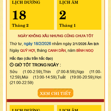
LỊCH DƯƠNG
LỊCH ÂM
18
2
Tháng 2
Tháng 1
NGÀY KHÔNG XẤU NHƯNG CŨNG CHƯA TỐT
Thứ tư,
ngày 18/2/2026
nhằm ngày
2/1/2026 Âm lịch
Ngày
, tháng
, năm
QUÝ HỢI
CANH DẦN
BÍNH NGỌ
Hắc đạo (câu trần hắc đạo)
GIỜ TỐT TRONG NGÀY :
Sửu (1:00-2:59),Thìn (7:00-8:59),Ngọ (11:00-
12:59),Mùi (13:00-14:59),Tuất (19:00-20:59),Hợi
(21:00-22:59)
XEM CHI TIẾT
LỊCH DƯƠNG
LỊCH ÂM