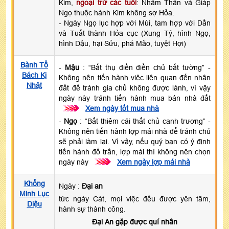
Kim,
ngoại trừ các tuổi
: Nhâm Thân và Giáp
Ngọ thuộc hành Kim không sợ Hỏa.
- Ngày Ngọ lục hợp với Mùi, tam hợp với Dần
và Tuất thành Hỏa cục (Xung Tý, hình Ngọ,
hình Dậu, hại Sửu, phá Mão, tuyệt Hợi)
Bành Tổ
-
Mậu
: “Bất thụ điền điền chủ bất tường” -
Bách Kị
Không nên tiến hành việc liên quan đến nhận
Nhật
đất để tránh gia chủ không được lành, vì vậy
ngày này tránh tiến hành mua bán nhà đất
>>>
Xem ngày tốt mua nhà
-
Ngọ
: “Bất thiêm cái thất chủ canh trương” -
Không nên tiến hành lợp mái nhà để tránh chủ
sẽ phải làm lại. Vì vậy, nếu quý bạn có ý định
tiến hành đổ trần, lợp mái thì không nên chọn
ngày này
>>>
Xem ngày lợp mái nhà
Khổng
Ngày :
Đại an
Minh Lục
tức ngày Cát, mọi việc đều được yên tâm,
Diệu
hành sự thành công.
Đại An gặp được quí nhân