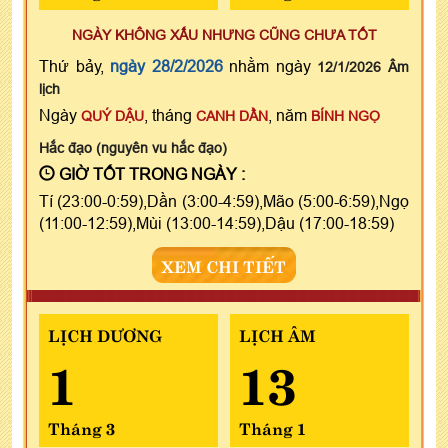
NGÀY KHÔNG XẤU NHƯNG CŨNG CHƯA TỐT
Thứ bảy,
ngày 28/2/2026
nhằm ngày
12/1/2026 Âm
lịch
Ngày
, tháng
, năm
QUÝ DẬU
CANH DẦN
BÍNH NGỌ
Hắc đạo (nguyên vu hắc đạo)
GIỜ TỐT TRONG NGÀY :
Tí (23:00-0:59),Dần (3:00-4:59),Mão (5:00-6:59),Ngọ
(11:00-12:59),Mùi (13:00-14:59),Dậu (17:00-18:59)
XEM CHI TIẾT
LỊCH DƯƠNG
LỊCH ÂM
1
13
Tháng 3
Tháng 1