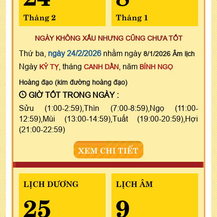
Tháng 2
Tháng 1
NGÀY KHÔNG XẤU NHƯNG CŨNG CHƯA TỐT
Thứ ba,
ngày 24/2/2026
nhằm ngày
8/1/2026 Âm lịch
Ngày
, tháng
, năm
KỶ TỴ
CANH DẦN
BÍNH NGỌ
Hoàng đạo (kim đường hoàng đạo)
GIỜ TỐT TRONG NGÀY :
Sửu (1:00-2:59),Thìn (7:00-8:59),Ngọ (11:00-
12:59),Mùi (13:00-14:59),Tuất (19:00-20:59),Hợi
(21:00-22:59)
XEM CHI TIẾT
LỊCH DƯƠNG
LỊCH ÂM
25
9