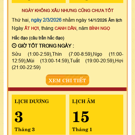
NGÀY KHÔNG XẤU NHƯNG CŨNG CHƯA TỐT
Thứ hai,
ngày 2/3/2026
nhằm ngày
14/1/2026 Âm lịch
Ngày
, tháng
, năm
ẤT HỢI
CANH DẦN
BÍNH NGỌ
Hắc đạo (câu trần hắc đạo)
GIỜ TỐT TRONG NGÀY :
Sửu (1:00-2:59),Thìn (7:00-8:59),Ngọ (11:00-
12:59),Mùi (13:00-14:59),Tuất (19:00-20:59),Hợi
(21:00-22:59)
XEM CHI TIẾT
LỊCH DƯƠNG
LỊCH ÂM
3
15
Tháng 3
Tháng 1