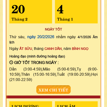
20
4
Tháng 2
Tháng 1
NGÀY TỐT
Thứ sáu,
ngày 20/2/2026
nhằm ngày
4/1/2026 Âm
lịch
Ngày
, tháng
, năm
ẤT SỬU
CANH DẦN
BÍNH NGỌ
Hoàng đạo (minh đường hoàng đạo)
GIỜ TỐT TRONG NGÀY :
Dần (3:00-4:59),Mão (5:00-6:59),Tỵ (9:00-
10:59),Thân (15:00-16:59),Tuất (19:00-20:59),Hợi
(21:00-22:59)
XEM CHI TIẾT
LỊCH DƯƠNG
LỊCH ÂM