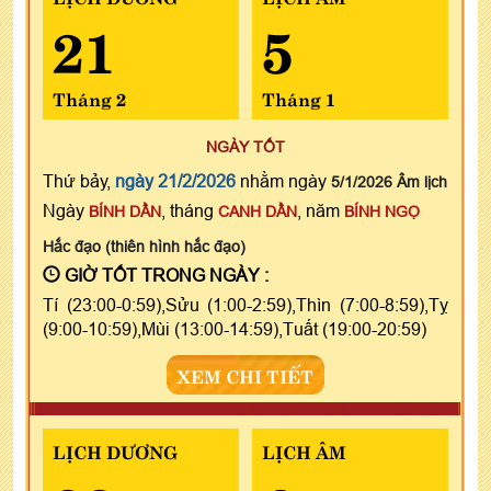
21
5
Tháng 2
Tháng 1
NGÀY TỐT
Thứ bảy,
ngày 21/2/2026
nhằm ngày
5/1/2026 Âm lịch
Ngày
, tháng
, năm
BÍNH DẦN
CANH DẦN
BÍNH NGỌ
Hắc đạo (thiên hình hắc đạo)
GIỜ TỐT TRONG NGÀY :
Tí (23:00-0:59),Sửu (1:00-2:59),Thìn (7:00-8:59),Tỵ
(9:00-10:59),Mùi (13:00-14:59),Tuất (19:00-20:59)
XEM CHI TIẾT
LỊCH DƯƠNG
LỊCH ÂM