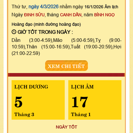
Thứ tư,
ngày 4/3/2026
nhằm ngày
16/1/2026 Âm lịch
Ngày
, tháng
, năm
ĐINH SỬU
CANH DẦN
BÍNH NGỌ
Hoàng đạo (minh đường hoàng đạo)
GIỜ TỐT TRONG NGÀY :
Dần (3:00-4:59),Mão (5:00-6:59),Tỵ (9:00-
10:59),Thân (15:00-16:59),Tuất (19:00-20:59),Hợi
(21:00-22:59)
XEM CHI TIẾT
LỊCH DƯƠNG
LỊCH ÂM
5
17
Tháng 3
Tháng 1
NGÀY TỐT