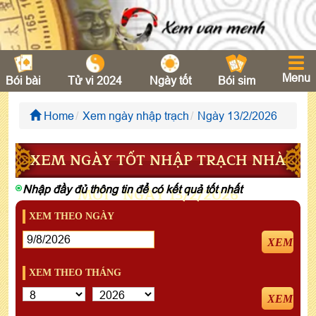
Menu
Bói bài
Tử vi 2024
Ngày tốt
Bói sim
Home
Xem ngày nhập trạch
Ngày 13/2/2026
XEM NGÀY TỐT NHẬP TRẠCH NHÀ
Nhập đầy đủ thông tin để có kết quả tốt nhất
MỚI - NGÀY 13/2/2026
XEM THEO NGÀY
XEM
XEM THEO THÁNG
XEM