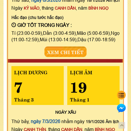
18/1/2026 Âm lịch
Ngày
, tháng
, năm
KỶ MÃO
CANH DẦN
BÍNH NGỌ
Hắc đạo (chu tước hắc đạo)
GIỜ TỐT TRONG NGÀY :
Tí (23:00-0:59),Dần (3:00-4:59),Mão (5:00-6:59),Ngọ
(11:00-12:59),Mùi (13:00-14:59),Dậu (17:00-18:59)
XEM CHI TIẾT
LỊCH DƯƠNG
LỊCH ÂM
7
19
Tháng 3
Tháng 1
NGÀY
XẤU
Thứ bảy,
ngày 7/3/2026
nhằm ngày
19/1/2026 Âm lịch
Ngày
, tháng
, năm
CANH THÌN
CANH DẦN
BÍNH NGỌ