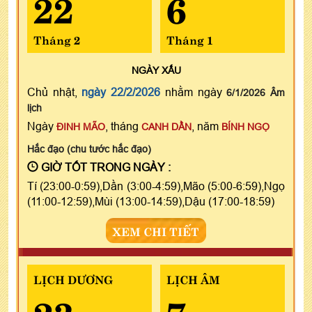
22
6
Tháng 2
Tháng 1
NGÀY
XẤU
Chủ nhật,
ngày 22/2/2026
nhằm ngày
6/1/2026 Âm
lịch
Ngày
, tháng
, năm
ĐINH MÃO
CANH DẦN
BÍNH NGỌ
Hắc đạo (chu tước hắc đạo)
GIỜ TỐT TRONG NGÀY :
Tí (23:00-0:59),Dần (3:00-4:59),Mão (5:00-6:59),Ngọ
(11:00-12:59),Mùi (13:00-14:59),Dậu (17:00-18:59)
XEM CHI TIẾT
LỊCH DƯƠNG
LỊCH ÂM
23
7