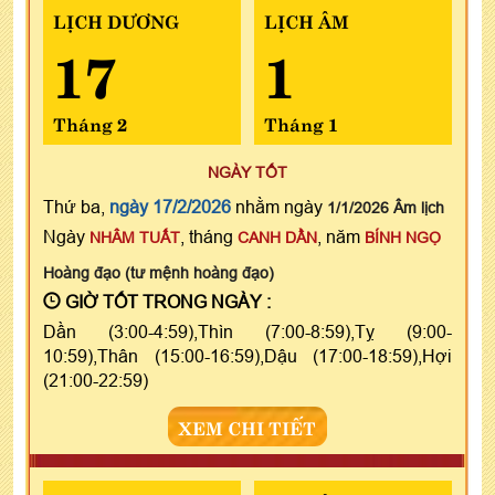
LỊCH DƯƠNG
LỊCH ÂM
17
1
Tháng 2
Tháng 1
NGÀY TỐT
Thứ ba,
ngày 17/2/2026
nhằm ngày
1/1/2026 Âm lịch
Ngày
, tháng
, năm
NHÂM TUẤT
CANH DẦN
BÍNH NGỌ
Hoàng đạo (tư mệnh hoàng đạo)
GIỜ TỐT TRONG NGÀY :
Dần (3:00-4:59),Thìn (7:00-8:59),Tỵ (9:00-
10:59),Thân (15:00-16:59),Dậu (17:00-18:59),Hợi
(21:00-22:59)
XEM CHI TIẾT