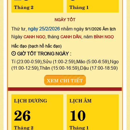
Tháng 2
Tháng 1
NGÀY TỐT
Thứ tư,
ngày 25/2/2026
nhằm ngày
9/1/2026 Âm lịch
Ngày
, tháng
, năm
CANH NGỌ
CANH DẦN
BÍNH NGỌ
Hắc đạo (bạch hổ hắc đạo)
GIỜ TỐT TRONG NGÀY :
Tí (23:00-0:59),Sửu (1:00-2:59),Mão (5:00-6:59),Ngọ
(11:00-12:59),Thân (15:00-16:59),Dậu (17:00-18:59)
XEM CHI TIẾT
LỊCH DƯƠNG
LỊCH ÂM
26
10
Tháng 2
Tháng 1