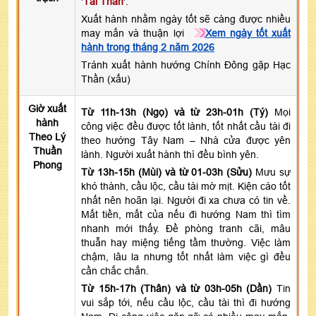
'
Tài Thần
'.
Xuất hành nhằm ngày tốt sẽ càng được nhiều
may mắn và thuận lợi
Xem ngày tốt xuất
hành trong tháng 2 năm 2026
Tránh xuất hành hướng Chính Đông gặp Hạc
Thần (xấu)
Giờ xuất
Từ 11h-13h (Ngọ) và từ 23h-01h (Tý)
Mọi
hành
công việc đều được tốt lành, tốt nhất cầu tài đi
Theo Lý
theo hướng Tây Nam – Nhà cửa được yên
Thuần
lành. Người xuất hành thì đều bình yên.
Phong
Từ 13h-15h (Mùi) và từ 01-03h (Sửu)
Mưu sự
khó thành, cầu lộc, cầu tài mờ mịt. Kiện cáo tốt
nhất nên hoãn lại. Người đi xa chưa có tin về.
Mất tiền, mất của nếu đi hướng Nam thì tìm
nhanh mới thấy. Đề phòng tranh cãi, mâu
thuẫn hay miệng tiếng tầm thường. Việc làm
chậm, lâu la nhưng tốt nhất làm việc gì đều
cần chắc chắn.
Từ 15h-17h (Thân) và từ 03h-05h (Dần)
Tin
vui sắp tới, nếu cầu lộc, cầu tài thì đi hướng