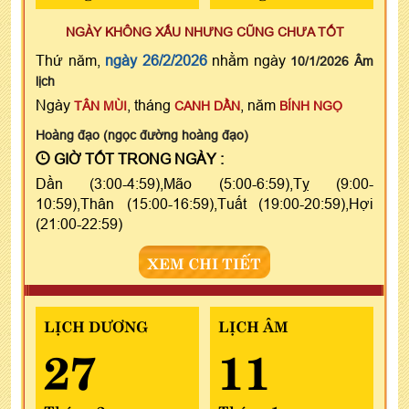
NGÀY KHÔNG XẤU NHƯNG CŨNG CHƯA TỐT
Thứ năm,
ngày 26/2/2026
nhằm ngày
10/1/2026 Âm
lịch
Ngày
, tháng
, năm
TÂN MÙI
CANH DẦN
BÍNH NGỌ
Hoàng đạo (ngọc đường hoàng đạo)
GIỜ TỐT TRONG NGÀY :
Dần (3:00-4:59),Mão (5:00-6:59),Tỵ (9:00-
10:59),Thân (15:00-16:59),Tuất (19:00-20:59),Hợi
(21:00-22:59)
XEM CHI TIẾT
LỊCH DƯƠNG
LỊCH ÂM
27
11