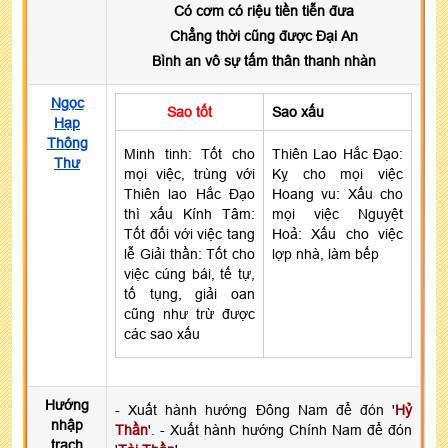
Có cơm có riệu tiền tiễn đưa
Chẳng thời cũng được Đại An
Bình an vô sự tấm thân thanh nhàn
Ngọc
Sao tốt
Sao xấu
Hạp
Thông
Minh tinh: Tốt cho
Thiên Lao Hắc Đạo:
Thư
mọi việc, trùng với
Kỵ cho mọi việc
Thiên lao Hắc Đạo
Hoang vu: Xấu cho
thì xấu Kính Tâm:
mọi việc Nguyệt
Tốt đối với việc tang
Hoả: Xấu cho việc
lễ Giải thần: Tốt cho
lợp nhà, làm bếp
việc cúng bái, tế tự,
tố tụng, giải oan
cũng như trừ được
các sao xấu
Hướng
- Xuất hành hướng Đông Nam để đón '
Hỷ
nhập
Thần
'. - Xuất hành hướng Chính Nam để đón
trạch