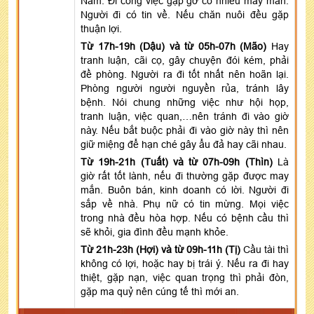
Nam. Đi công việc gặp gỡ có nhiều may mắn.
Người đi có tin về. Nếu chăn nuôi đều gặp
thuận lợi.
Từ 17h-19h (Dậu) và từ 05h-07h (Mão)
Hay
tranh luận, cãi cọ, gây chuyện đói kém, phải
đề phòng. Người ra đi tốt nhất nên hoãn lại.
Phòng người người nguyền rủa, tránh lây
bệnh. Nói chung những việc như hội họp,
tranh luận, việc quan,…nên tránh đi vào giờ
này. Nếu bắt buộc phải đi vào giờ này thì nên
giữ miệng để hạn ché gây ẩu đả hay cãi nhau.
Từ 19h-21h (Tuất) và từ 07h-09h (Thìn)
Là
giờ rất tốt lành, nếu đi thường gặp được may
mắn. Buôn bán, kinh doanh có lời. Người đi
sắp về nhà. Phụ nữ có tin mừng. Mọi việc
trong nhà đều hòa hợp. Nếu có bệnh cầu thì
sẽ khỏi, gia đình đều mạnh khỏe.
Từ 21h-23h (Hợi) và từ 09h-11h (Tị)
Cầu tài thì
không có lợi, hoặc hay bị trái ý. Nếu ra đi hay
thiệt, gặp nạn, việc quan trọng thì phải đòn,
gặp ma quỷ nên cúng tế thì mới an.