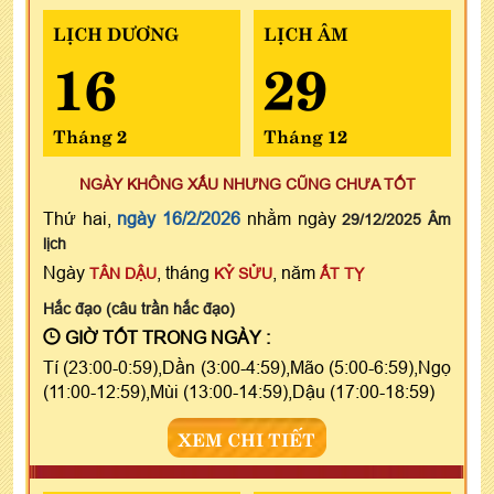
LỊCH DƯƠNG
LỊCH ÂM
16
29
Tháng 2
Tháng 12
NGÀY KHÔNG XẤU NHƯNG CŨNG CHƯA TỐT
Thứ hai,
ngày 16/2/2026
nhằm ngày
29/12/2025 Âm
lịch
Ngày
, tháng
, năm
TÂN DẬU
KỶ SỬU
ẤT TỴ
Hắc đạo (câu trần hắc đạo)
GIỜ TỐT TRONG NGÀY :
Tí (23:00-0:59),Dần (3:00-4:59),Mão (5:00-6:59),Ngọ
(11:00-12:59),Mùi (13:00-14:59),Dậu (17:00-18:59)
XEM CHI TIẾT