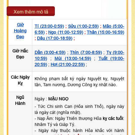
Xem thêm mô tả
Giờ
Tí (23:00-0:59)
;
Sửu (1:00-2:59)
;
Mão (5:00-
Hoàng
6:59)
;
Ngọ (11:00-12:59)
;
Thân (15:00-16:59)
Đạo
;
Dậu (17:00-18:59)
;
Giờ Hắc
Dần (3:00-4:59)
;
Thìn (7:00-8:59)
;
Tỵ (9:00-
Đạo
10:59)
;
Mùi (13:00-14:59)
;
Tuất (19:00-
20:59)
;
Hợi (21:00-22:59)
;
Các Ngày
Không phạm bất kỳ ngày Nguyệt kỵ, Nguyệt
Kỵ
tận, Tam nương, Dương Công kỵ nhật nào.
Ngũ
Ngày :
MẬU NGỌ
Hành
- Tức Chi sinh Can (Hỏa sinh Thổ), ngày này
là ngày cát (nghĩa nhật).
- Nạp Âm: Ngày Thiên thượng Hỏa
kỵ các tuổi
:
Nhâm Tý và Giáp Tý.
- Ngày này thuộc hành Hỏa khắc với hành