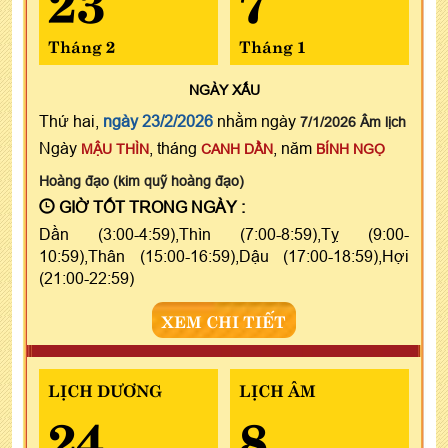
Tháng 2
Tháng 1
NGÀY
XẤU
Thứ hai,
ngày 23/2/2026
nhằm ngày
7/1/2026 Âm lịch
Ngày
, tháng
, năm
MẬU THÌN
CANH DẦN
BÍNH NGỌ
Hoàng đạo (kim quỹ hoàng đạo)
GIỜ TỐT TRONG NGÀY :
Dần (3:00-4:59),Thìn (7:00-8:59),Tỵ (9:00-
10:59),Thân (15:00-16:59),Dậu (17:00-18:59),Hợi
(21:00-22:59)
XEM CHI TIẾT
LỊCH DƯƠNG
LỊCH ÂM
24
8