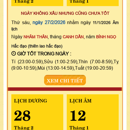
Tháng 2
Tháng 1
NGÀY KHÔNG XẤU NHƯNG CŨNG CHƯA TỐT
Thứ sáu,
ngày 27/2/2026
nhằm ngày
11/1/2026 Âm
lịch
Ngày
, tháng
, năm
NHÂM THÂN
CANH DẦN
BÍNH NGỌ
Hắc đạo (thiên lao hắc đạo)
GIỜ TỐT TRONG NGÀY :
Tí (23:00-0:59),Sửu (1:00-2:59),Thìn (7:00-8:59),Tỵ
(9:00-10:59),Mùi (13:00-14:59),Tuất (19:00-20:59)
XEM CHI TIẾT
LỊCH DƯƠNG
LỊCH ÂM
28
12
Tháng 2
Tháng 1