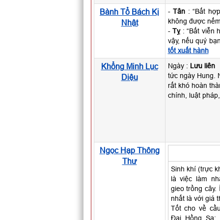
Bành Tổ Bách Kị
-
Tân
: “Bất hợp
không được nếm
Nhật
-
Tỵ
: “Bất viễn 
vậy, nếu quý bạ
tốt xuất hành
Khổng Minh Lục
Ngày :
Lưu liên
tức ngày Hung. N
Diệu
rất khó hoàn thà
chính, luật pháp
Ngọc Hạp Thông
Thư
Sinh khí (trực k
là việc làm n
gieo trồng cây.
nhất là với giá
Tốt cho về cầu 
Đại Hồng Sa: 