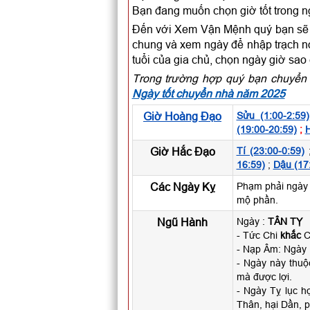
Bạn đang muốn chọn giờ tốt trong n
Đến với Xem Vận Mệnh quý bạn sẽ c
chung và xem ngày để nhập trạch nói
tuổi của gia chủ, chọn ngày giờ sao
Trong trường hợp quý bạn chuyển 
Ngày tốt chuyển nhà năm 2025
Giờ Hoàng Đạo
Sửu (1:00-2:59)
(19:00-20:59)
;
H
Giờ Hắc Đạo
Tí (23:00-0:59)
16:59)
;
Dậu (17
Các Ngày Kỵ
Phạm phải ngày 
mộ phần.
Ngũ Hành
Ngày :
TÂN TỴ
- Tức Chi
khắc
Ca
- Nạp Âm: Ngày
- Ngày này thu
mà được lợi.
- Ngày Tỵ lục h
Thân, hại Dần, p