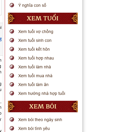
Ý nghĩa con số
XEM TUỔI
i
Xem tuổi vợ chồng
t
Xem tuổi sinh con
Xem tuổi kết hôn
Xem tuổi hợp nhau
n
g
Xem tuổi làm nhà
m
Xem tuổi mua nhà
g
Xem tuổi làm ăn
u
Xem hướng nhà hợp tuổi
,
XEM BÓI
h
o
y
Xem bói theo ngày sinh
Xem bói tình yêu
y