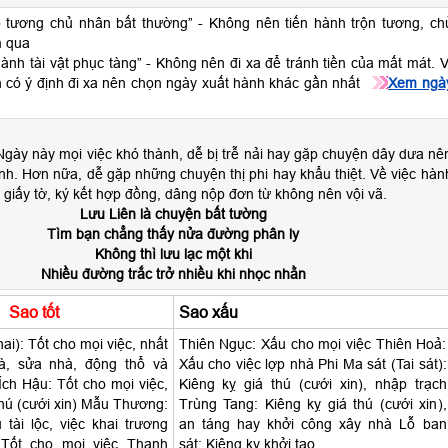
 tương chủ nhân bất thường” - Không nên tiến hành trộn tương, ch
 qua
hành tài vật phục tàng” - Không nên đi xa để tránh tiền của mất mát. V
n có ý định đi xa nên chọn ngày xuất hành khác gần nhất
Xem ngà
gày này mọi việc khó thành, dễ bị trễ nải hay gặp chuyện dây dưa nê
nh. Hơn nữa, dễ gặp những chuyện thị phi hay khẩu thiệt. Về việc hàn
, giấy tờ, ký kết hợp đồng, dâng nộp đơn từ không nên vội vã.
Lưu Liên là chuyện bất tường
Tìm bạn chẳng thấy nửa đường phân ly
Không thì lưu lạc một khi
Nhiều đường trắc trở nhiều khi nhọc nhằn
Sao tốt
Sao xấu
hai): Tốt cho mọi việc, nhất
Thiên Ngục: Xấu cho mọi việc Thiên Hoả:
hà, sửa nhà, động thổ và
Xấu cho việc lợp nhà Phi Ma sát (Tai sát):
 Ích Hậu: Tốt cho mọi việc,
Kiêng kỵ giá thú (cưới xin), nhập trạch
 thú (cưới xin) Mẫu Thương:
Trùng Tang: Kiêng kỵ giá thú (cưới xin),
tài lộc, việc khai trương
an táng hay khởi công xây nhà Lỗ ban
Tốt cho mọi việc Thanh
sát: Kiêng kỵ khởi tạo