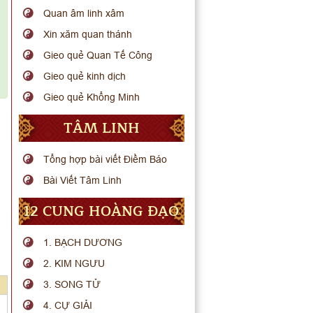
Quan âm linh xâm
Xin xăm quan thánh
Gieo quẻ Quan Tế Công
Gieo quẻ kinh dịch
Gieo quẻ Khổng Minh
TÂM LINH
Tổng hợp bài viết Điềm Báo
Bài Viết Tâm Linh
12 CUNG HOÀNG ĐẠO
1. BẠCH DƯƠNG
2. KIM NGƯU
3. SONG TỬ
4. CỰ GIẢI