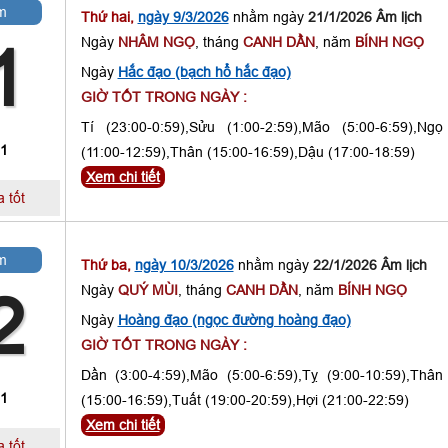
m
Thứ hai,
ngày 9/3/2026
nhằm ngày
21/1/2026 Âm lịch
Ngày
NHÂM NGỌ
, tháng
CANH DẦN
, năm
BÍNH NGỌ
1
Ngày
Hắc đạo (bạch hổ hắc đạo)
GIỜ TỐT TRONG NGÀY :
Tí (23:00-0:59),Sửu (1:00-2:59),Mão (5:00-6:59),Ngọ
 1
(11:00-12:59),Thân (15:00-16:59),Dậu (17:00-18:59)
Xem chi tiết
 tốt
m
Thứ ba,
ngày 10/3/2026
nhằm ngày
22/1/2026 Âm lịch
Ngày
QUÝ MÙI
, tháng
CANH DẦN
, năm
BÍNH NGỌ
2
Ngày
Hoàng đạo (ngọc đường hoàng đạo)
GIỜ TỐT TRONG NGÀY :
Dần (3:00-4:59),Mão (5:00-6:59),Tỵ (9:00-10:59),Thân
 1
(15:00-16:59),Tuất (19:00-20:59),Hợi (21:00-22:59)
Xem chi tiết
 tốt