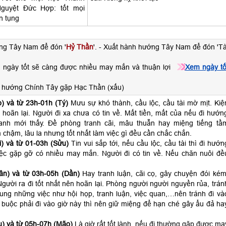
guyệt Đức Hợp: tốt mọi
ện tụng
ng Tây Nam để đón '
Hỷ Thần
'. - Xuất hành hướng Tây Nam để đón 'Tà
 ngày tốt sẽ càng được nhiều may mắn và thuận lợi
Xem ngày tố
 hướng Chính Tây gặp Hạc Thần (xấu)
) và từ 23h-01h (Tý)
Mưu sự khó thành, cầu lộc, cầu tài mờ mịt. Kiệ
 hoãn lại. Người đi xa chưa có tin về. Mất tiền, mất của nếu đi hướn
anh mới thấy. Đề phòng tranh cãi, mâu thuẫn hay miệng tiếng tầ
 chậm, lâu la nhưng tốt nhất làm việc gì đều cần chắc chắn.
) và từ 01-03h (Sửu)
Tin vui sắp tới, nếu cầu lộc, cầu tài thì đi hướn
ệc gặp gỡ có nhiều may mắn. Người đi có tin về. Nếu chăn nuôi đề
ân) và từ 03h-05h (Dần)
Hay tranh luận, cãi cọ, gây chuyện đói kém
gười ra đi tốt nhất nên hoãn lại. Phòng người người nguyền rủa, trán
hung những việc như hội họp, tranh luận, việc quan,…nên tránh đi và
 buộc phải đi vào giờ này thì nên giữ miệng để hạn ché gây ẩu đả ha
) và từ 05h-07h (Mão)
Là giờ rất tốt lành, nếu đi thường gặp được ma