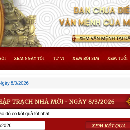
BÓI
XEM NGÀY TỐT
TỬ VI
XEM BÓI SIM
XEM TUỔI
Ngày 8/3/2026
ẬP TRẠCH NHÀ MỚI - NGÀY 8/3/2026
o để có kết quả tốt nhất
XEM KẾT QUẢ