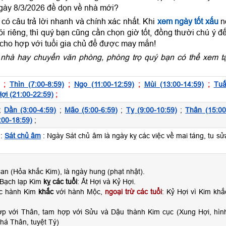
gày 8/3/2026 đề dọn về nhà mới?
ó câu trả lời nhanh và chính xác nhất. Khi
xem ngày tốt xấu
n
 riêng, thì quý bạn cũng cần chọn giờ tốt, đồng thười chú ý đ
 cho hợp với tuổi gia chủ để được may mắn!
nhà hay chuyển văn phòng, phòng trọ quý bạn có thể xem tạ
;
Thìn (7:00-8:59)
;
Ngọ (11:00-12:59)
;
Mùi (13:00-14:59)
;
Tuấ
ợi (21:00-22:59)
;
;
Dần (3:00-4:59)
;
Mão (5:00-6:59)
;
Tỵ (9:00-10:59)
;
Thân (15:00
:00-18:59)
;
:
Sát chủ âm
: Ngày Sát chủ âm là ngày kỵ các việc về mai táng, tu sử
n (Hỏa khắc Kim), là ngày hung (phạt nhật).
 Bạch lạp Kim
kỵ các tuổi
: Ất Hợi và Kỷ Hợi.
ộc hành Kim
khắc
với hành Mộc,
ngoại trừ các tuổi
: Kỷ Hợi vì Kim khắ
ợp với Thân, tam hợp với Sửu và Dậu thành Kim cục (Xung Hợi, hìn
há Thân, tuyệt Tý)