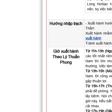
Long HoSao N
việc, kỵ việc ki
Hướng nhập trạch
- Xuất hành hướ
Thần'.
Xuất hành nhằm
xuất hành
Tránh xuất hành
Giờ xuất hành
Từ 11h-13h (Ngọ
cáo tốt nhất nên
Theo Lý Thuần
Nam thì tìm nh
Phong
thường. Việc làm
Từ 13h-15h (Mùi
Nam. Đi công vi
gặp thuận lợi.
Từ 15h-17h (Th
phải đề phòng. N
lây bệnh. Nói c
giờ này. Nếu bắt
cãi nhau.
Từ 17h-19h (Dậu