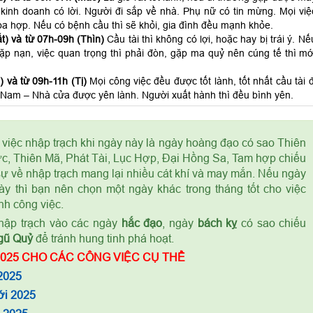
kinh doanh có lời. Người đi sắp về nhà. Phụ nữ có tin mừng. Mọi việ
a hợp. Nếu có bệnh cầu thì sẽ khỏi, gia đình đều mạnh khỏe.
t) và từ 07h-09h (Thìn)
Cầu tài thì không có lợi, hoặc hay bị trái ý. Nế
 gặp nạn, việc quan trọng thì phải đòn, gặp ma quỷ nên cúng tế thì mớ
 và từ 09h-11h (Tị)
Mọi công việc đều được tốt lành, tốt nhất cầu tài đ
Nam – Nhà cửa được yên lành. Người xuất hành thì đều bình yên.
 việc nhập trạch khi ngày này là ngày hoàng đạo có sao Thiên
c, Thiên Mã, Phát Tài, Lục Hợp, Đại Hồng Sa, Tam hợp chiếu
 sự về nhập trạch mang lại nhiều cát khí và may mắn. Nếu ngày
ày thì bạn nên chọn một ngày khác trong tháng tốt cho việc
nh công việc.
ập trạch vào các ngày
hắc đạo
, ngày
bách kỵ
có sao chiếu
gũ Quỷ
để tránh hung tinh phá hoạt.
025 CHO CÁC CÔNG VIỆC CỤ THỂ
2025
ới 2025