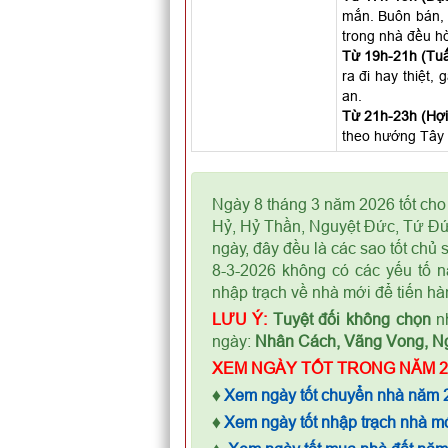
mắn. Buôn bán, 
trong nhà đều hò
Từ 19h-21h (Tuấ
ra đi hay thiệt,
an.
Từ 21h-23h (Hợi)
theo hướng Tây 
Ngày 8 tháng 3 năm 2026 tốt cho
Hỷ, Hỷ Thần, Nguyệt Đức, Tứ Đứ
ngày, đây đều là các sao tốt chủ
8-3-2026 không có các yếu tố n
nhập trạch về nhà mới để tiến hà
LƯU Ý:
Tuyệt đối không chọn
nh
ngày:
Nhân Cách, Vãng Vong, N
XEM NGÀY TỐT TRONG NĂM 2
♦
Xem ngày tốt chuyển nhà năm 
♦
Xem ngày tốt nhập trạch nhà m