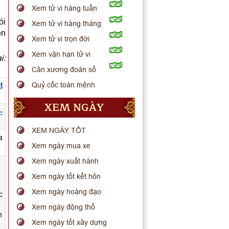
Xem tử vi hàng tuần
ói
Xem tử vi hàng tháng
ến
Xem tử vi trọn đời
Xem vận hạn tử vi
i:
Cân xương đoán số
Quỷ cốc toán mệnh
t
XEM NGÀY
-
XEM NGÀY TỐT
a
Xem ngày mua xe
Xem ngày xuất hành
Xem ngày tốt kết hôn
Xem ngày hoàng đạo
c
Xem ngày động thổ
h
Xem ngày tốt xây dựng