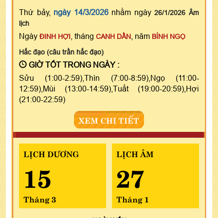
Thứ bảy,
ngày 14/3/2026
nhằm ngày
26/1/2026 Âm
lịch
Ngày
, tháng
, năm
ĐINH HỢI
CANH DẦN
BÍNH NGỌ
Hắc đạo (câu trần hắc đạo)
GIỜ TỐT TRONG NGÀY :
Sửu (1:00-2:59),Thìn (7:00-8:59),Ngọ (11:00-
12:59),Mùi (13:00-14:59),Tuất (19:00-20:59),Hợi
(21:00-22:59)
XEM CHI TIẾT
LỊCH DƯƠNG
LỊCH ÂM
15
27
Tháng 3
Tháng 1