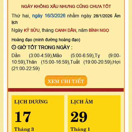
NGÀY KHÔNG XẤU NHƯNG CŨNG CHƯA TỐT
Thứ hai,
ngày 16/3/2026
nhằm ngày
28/1/2026 Âm
lịch
Ngày
, tháng
, năm
KỶ SỬU
CANH DẦN
BÍNH NGỌ
Hoàng đạo (minh đường hoàng đạo)
GIỜ TỐT TRONG NGÀY :
Dần (3:00-4:59),Mão (5:00-6:59),Tỵ (9:00-
10:59),Thân (15:00-16:59),Tuất (19:00-20:59),Hợi
(21:00-22:59)
XEM CHI TIẾT
LỊCH DƯƠNG
LỊCH ÂM
17
29
Tháng 3
Tháng 1