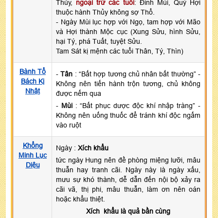
Thủy,
ngoại trừ các tuổi
: Đinh Mùi, Quý Hợi
thuộc hành Thủy không sợ Thổ.
- Ngày Mùi lục hợp với Ngọ, tam hợp với Mão
và Hợi thành Mộc cục (Xung Sửu, hình Sửu,
hại Tý, phá Tuất, tuyệt Sửu.
Tam Sát kị mệnh các tuổi Thân, Tý, Thìn)
Bành Tổ
-
Tân
: “Bất hợp tương chủ nhân bất thường” -
Bách Kị
Không nên tiến hành trộn tương, chủ không
Nhật
được nếm qua
-
Mùi
: “Bất phục dược độc khí nhập tràng” -
Không nên uống thuốc để tránh khí độc ngấm
vào ruột
Khổng
Ngày :
Xích khẩu
Minh Lục
tức ngày Hung nên đề phòng miệng lưỡi, mâu
Diệu
thuẫn hay tranh cãi. Ngày này là ngày xấu,
mưu sự khó thành, dễ dẫn đến nội bộ xảy ra
cãi vã, thị phi, mâu thuẫn, làm ơn nên oán
hoặc khẩu thiệt.
Xích khẩu là quả bần cùng