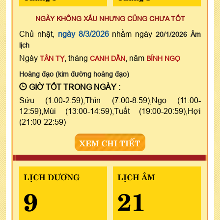
NGÀY KHÔNG XẤU NHƯNG CŨNG CHƯA TỐT
Chủ nhật,
ngày 8/3/2026
nhằm ngày
20/1/2026 Âm
lịch
Ngày
, tháng
, năm
TÂN TỴ
CANH DẦN
BÍNH NGỌ
Hoàng đạo (kim đường hoàng đạo)
GIỜ TỐT TRONG NGÀY :
Sửu (1:00-2:59),Thìn (7:00-8:59),Ngọ (11:00-
12:59),Mùi (13:00-14:59),Tuất (19:00-20:59),Hợi
(21:00-22:59)
XEM CHI TIẾT
LỊCH DƯƠNG
LỊCH ÂM
9
21