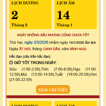
LỊCH DƯƠNG
LỊCH ÂM
2
14
Tháng 3
Tháng 1
NGÀY KHÔNG XẤU NHƯNG CŨNG CHƯA TỐT
Thứ hai,
ngày 2/3/2026
nhằm ngày
14/1/2026 Âm lịch
Ngày
, tháng
, năm
ẤT HỢI
CANH DẦN
BÍNH NGỌ
Hắc đạo (câu trần hắc đạo)
GIỜ TỐT TRONG NGÀY :
Sửu (1:00-2:59),Thìn (7:00-8:59),Ngọ (11:00-
12:59),Mùi (13:00-14:59),Tuất (19:00-20:59),Hợi
(21:00-22:59)
XEM CHI TIẾT
LỊCH DƯƠNG
LỊCH ÂM