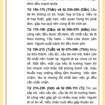
đình đều mạnh khỏe.
Từ 15h-17h (Thân) và từ 03h-05h (Dần)
Cầu
tài thì không có lợi, hoặc hay bị trái ý. Nếu ra
đi hay thiệt, gặp nạn, việc quan trọng thì phải
đòn, gặp ma quỷ nên cúng tế thì mới an.
Từ 17h-19h (Dậu) và từ 05h-07h (Mão)
Mọi
công việc đều được tốt lành, tốt nhất cầu tài đi
theo hướng Tây Nam – Nhà cửa được yên
lành. Người xuất hành thì đều bình yên.
Từ 19h-21h (Tuất) và từ 07h-09h (Thìn)
Mưu
sự khó thành, cầu lộc, cầu tài mờ mịt. Kiện cáo
tốt nhất nên hoãn lại. Người đi xa chưa có tin
về. Mất tiền, mất của nếu đi hướng Nam thì
tìm nhanh mới thấy. Đề phòng tranh cãi, mâu
thuẫn hay miệng tiếng tầm thường. Việc làm
chậm, lâu la nhưng tốt nhất làm việc gì đều
cần chắc chắn.
Từ 21h-23h (Hợi) và từ 09h-11h (Tị)
Tin vui
sắp tới, nếu cầu lộc, cầu tài thì đi hướng Nam.
Đi công việc gặp gỡ có nhiều may mắn. Người
đi có tin về. Nếu chăn nuôi đều gặp thuận lợi.