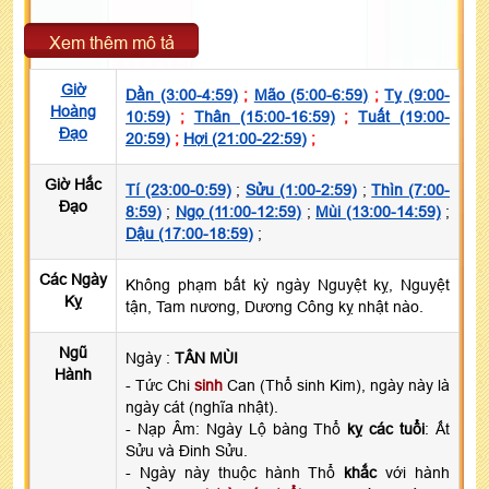
Xem thêm mô tả
Giờ
Dần (3:00-4:59)
;
Mão (5:00-6:59)
;
Tỵ (9:00-
Hoàng
10:59)
;
Thân (15:00-16:59)
;
Tuất (19:00-
Đạo
20:59)
;
Hợi (21:00-22:59)
;
Giờ Hắc
Tí (23:00-0:59)
;
Sửu (1:00-2:59)
;
Thìn (7:00-
Đạo
8:59)
;
Ngọ (11:00-12:59)
;
Mùi (13:00-14:59)
;
Dậu (17:00-18:59)
;
Các Ngày
Không phạm bất kỳ ngày Nguyệt kỵ, Nguyệt
Kỵ
tận, Tam nương, Dương Công kỵ nhật nào.
Ngũ
Ngày :
TÂN MÙI
Hành
- Tức Chi
sinh
Can (Thổ sinh Kim), ngày này là
ngày cát (nghĩa nhật).
- Nạp Âm: Ngày Lộ bàng Thổ
kỵ các tuổi
: Ất
Sửu và Đinh Sửu.
- Ngày này thuộc hành Thổ
khắc
với hành