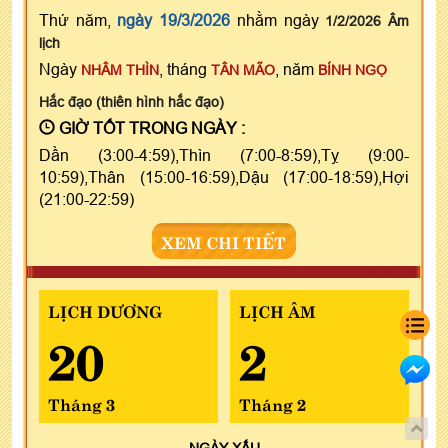
Thứ năm,
ngày 19/3/2026
nhằm ngày
1/2/2026 Âm
lịch
Ngày
, tháng
, năm
NHÂM THÌN
TÂN MÃO
BÍNH NGỌ
Hắc đạo (thiên hình hắc đạo)
GIỜ TỐT TRONG NGÀY :
Dần (3:00-4:59),Thìn (7:00-8:59),Tỵ (9:00-
10:59),Thân (15:00-16:59),Dậu (17:00-18:59),Hợi
(21:00-22:59)
XEM CHI TIẾT
LỊCH DƯƠNG
LỊCH ÂM
20
2
Tháng 3
Tháng 2
NGÀY
XẤU