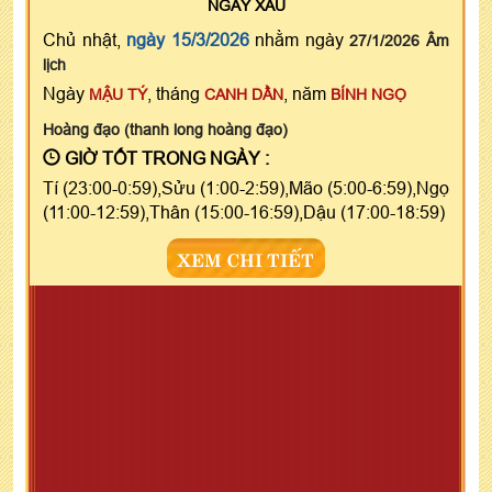
NGÀY
XẤU
Chủ nhật,
ngày 15/3/2026
nhằm ngày
27/1/2026 Âm
lịch
Ngày
, tháng
, năm
MẬU TÝ
CANH DẦN
BÍNH NGỌ
Hoàng đạo (thanh long hoàng đạo)
GIỜ TỐT TRONG NGÀY :
Tí (23:00-0:59),Sửu (1:00-2:59),Mão (5:00-6:59),Ngọ
(11:00-12:59),Thân (15:00-16:59),Dậu (17:00-18:59)
XEM CHI TIẾT