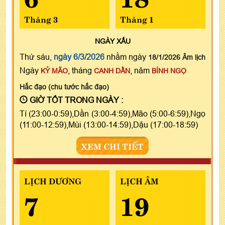
Tháng 3
Tháng 1
NGÀY
XẤU
Thứ sáu,
ngày 6/3/2026
nhằm ngày
18/1/2026 Âm lịch
Ngày
, tháng
, năm
KỶ MÃO
CANH DẦN
BÍNH NGỌ
Hắc đạo (chu tước hắc đạo)
GIỜ TỐT TRONG NGÀY :
Tí (23:00-0:59),Dần (3:00-4:59),Mão (5:00-6:59),Ngọ
(11:00-12:59),Mùi (13:00-14:59),Dậu (17:00-18:59)
XEM CHI TIẾT
LỊCH DƯƠNG
LỊCH ÂM
7
19