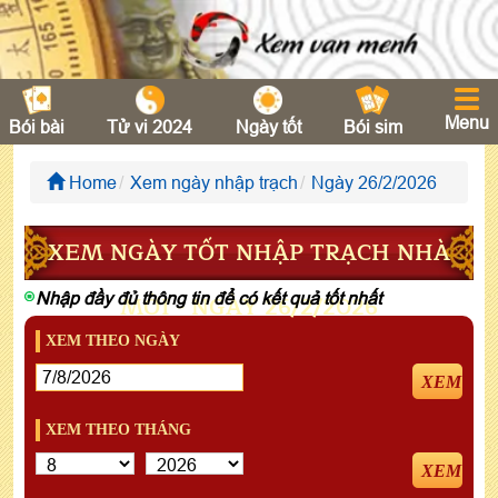
Menu
Bói bài
Tử vi 2024
Ngày tốt
Bói sim
Home
Xem ngày nhập trạch
Ngày 26/2/2026
XEM NGÀY TỐT NHẬP TRẠCH NHÀ
Nhập đầy đủ thông tin để có kết quả tốt nhất
MỚI - NGÀY 26/2/2026
XEM THEO NGÀY
XEM
XEM THEO THÁNG
XEM