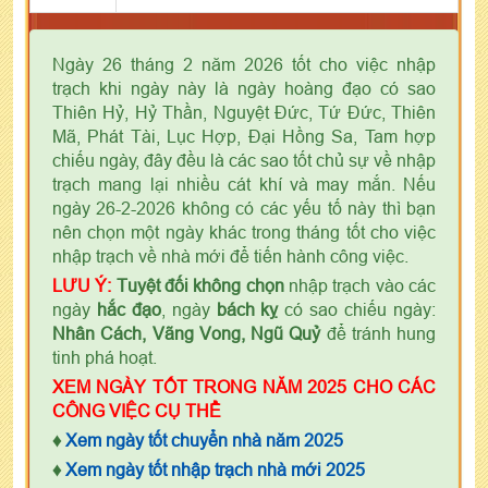
Ngày 26 tháng 2 năm 2026 tốt cho việc nhập
trạch khi ngày này là ngày hoàng đạo có sao
Thiên Hỷ, Hỷ Thần, Nguyệt Đức, Tứ Đức, Thiên
Mã, Phát Tài, Lục Hợp, Đại Hồng Sa, Tam hợp
chiếu ngày, đây đều là các sao tốt chủ sự về nhập
trạch mang lại nhiều cát khí và may mắn. Nếu
ngày 26-2-2026 không có các yếu tố này thì bạn
nên chọn một ngày khác trong tháng tốt cho việc
nhập trạch về nhà mới để tiến hành công việc.
LƯU Ý:
Tuyệt đối không chọn
nhập trạch vào các
ngày
hắc đạo
, ngày
bách kỵ
có sao chiếu ngày:
Nhân Cách, Vãng Vong, Ngũ Quỷ
để tránh hung
tinh phá hoạt.
XEM NGÀY TỐT TRONG NĂM 2025 CHO CÁC
CÔNG VIỆC CỤ THỂ
♦
Xem ngày tốt chuyển nhà năm 2025
♦
Xem ngày tốt nhập trạch nhà mới 2025