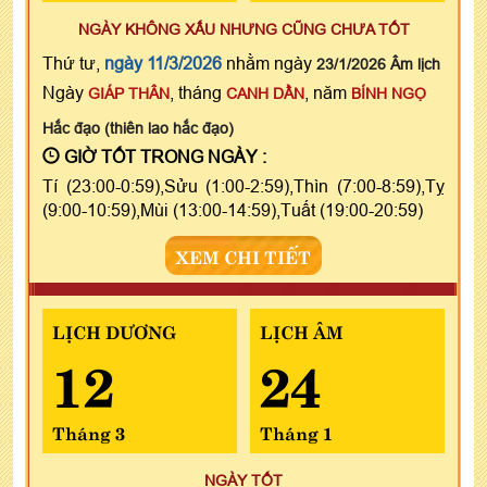
NGÀY KHÔNG XẤU NHƯNG CŨNG CHƯA TỐT
Thứ tư,
ngày 11/3/2026
nhằm ngày
23/1/2026 Âm lịch
Ngày
, tháng
, năm
GIÁP THÂN
CANH DẦN
BÍNH NGỌ
Hắc đạo (thiên lao hắc đạo)
GIỜ TỐT TRONG NGÀY :
Tí (23:00-0:59),Sửu (1:00-2:59),Thìn (7:00-8:59),Tỵ
(9:00-10:59),Mùi (13:00-14:59),Tuất (19:00-20:59)
XEM CHI TIẾT
LỊCH DƯƠNG
LỊCH ÂM
12
24
Tháng 3
Tháng 1
NGÀY TỐT