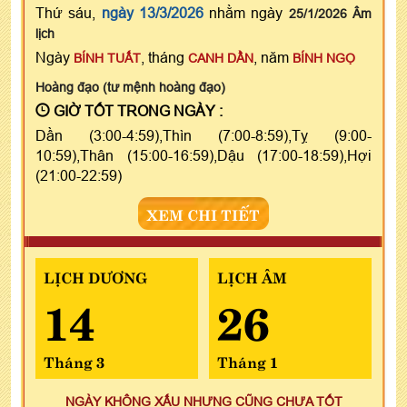
Thứ sáu,
ngày 13/3/2026
nhằm ngày
25/1/2026 Âm
lịch
Ngày
, tháng
, năm
BÍNH TUẤT
CANH DẦN
BÍNH NGỌ
Hoàng đạo (tư mệnh hoàng đạo)
GIỜ TỐT TRONG NGÀY :
Dần (3:00-4:59),Thìn (7:00-8:59),Tỵ (9:00-
10:59),Thân (15:00-16:59),Dậu (17:00-18:59),Hợi
(21:00-22:59)
XEM CHI TIẾT
LỊCH DƯƠNG
LỊCH ÂM
14
26
Tháng 3
Tháng 1
NGÀY KHÔNG XẤU NHƯNG CŨNG CHƯA TỐT