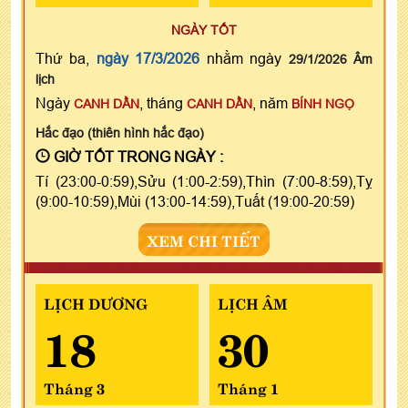
NGÀY TỐT
Thứ ba,
ngày 17/3/2026
nhằm ngày
29/1/2026 Âm
lịch
Ngày
, tháng
, năm
CANH DẦN
CANH DẦN
BÍNH NGỌ
Hắc đạo (thiên hình hắc đạo)
GIỜ TỐT TRONG NGÀY :
Tí (23:00-0:59),Sửu (1:00-2:59),Thìn (7:00-8:59),Tỵ
(9:00-10:59),Mùi (13:00-14:59),Tuất (19:00-20:59)
XEM CHI TIẾT
LỊCH DƯƠNG
LỊCH ÂM
18
30
Tháng 3
Tháng 1