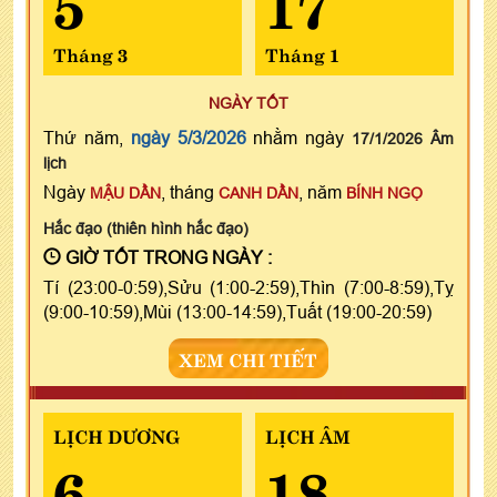
5
17
Tháng 3
Tháng 1
NGÀY TỐT
Thứ năm,
ngày 5/3/2026
nhằm ngày
17/1/2026 Âm
lịch
Ngày
, tháng
, năm
MẬU DẦN
CANH DẦN
BÍNH NGỌ
Hắc đạo (thiên hình hắc đạo)
GIỜ TỐT TRONG NGÀY :
Tí (23:00-0:59),Sửu (1:00-2:59),Thìn (7:00-8:59),Tỵ
(9:00-10:59),Mùi (13:00-14:59),Tuất (19:00-20:59)
XEM CHI TIẾT
LỊCH DƯƠNG
LỊCH ÂM
6
18