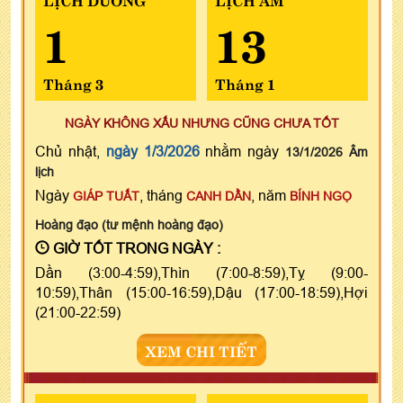
1
13
Tháng 3
Tháng 1
NGÀY KHÔNG XẤU NHƯNG CŨNG CHƯA TỐT
Chủ nhật,
ngày 1/3/2026
nhằm ngày
13/1/2026 Âm
lịch
Ngày
, tháng
, năm
GIÁP TUẤT
CANH DẦN
BÍNH NGỌ
Hoàng đạo (tư mệnh hoàng đạo)
GIỜ TỐT TRONG NGÀY :
Dần (3:00-4:59),Thìn (7:00-8:59),Tỵ (9:00-
10:59),Thân (15:00-16:59),Dậu (17:00-18:59),Hợi
(21:00-22:59)
XEM CHI TIẾT