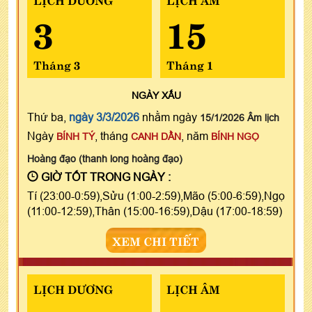
3
15
Tháng 3
Tháng 1
NGÀY
XẤU
Thứ ba,
ngày 3/3/2026
nhằm ngày
15/1/2026 Âm lịch
Ngày
, tháng
, năm
BÍNH TÝ
CANH DẦN
BÍNH NGỌ
Hoàng đạo (thanh long hoàng đạo)
GIỜ TỐT TRONG NGÀY :
Tí (23:00-0:59),Sửu (1:00-2:59),Mão (5:00-6:59),Ngọ
(11:00-12:59),Thân (15:00-16:59),Dậu (17:00-18:59)
XEM CHI TIẾT
LỊCH DƯƠNG
LỊCH ÂM