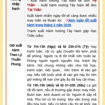
- Xuất hành hướng Tây Nam để đón '
Hỷ
nhập
Thần
'. - Xuất hành hướng Tây Nam để đón
trạch
'
Tài Thần
'.
Xuất hành nhằm ngày tốt sẽ càng được nhiều
may mắn và thuận lợi
Xem ngày tốt xuất
hành trong tháng 2 năm 2026
Tránh xuất hành hướng Tây Nam gặp Hạc
Thần (xấu)
Giờ xuất
Từ 11h-13h (Ngọ) và từ 23h-01h (Tý)
Hay
hành
tranh luận, cãi cọ, gây chuyện đói kém, phải
Theo Lý
đề phòng. Người ra đi tốt nhất nên hoãn lại.
Thuần
Phòng người người nguyền rủa, tránh lây
Phong
bệnh. Nói chung những việc như hội họp,
tranh luận, việc quan,…nên tránh đi vào giờ
này. Nếu bắt buộc phải đi vào giờ này thì nên
giữ miệng để hạn ché gây ẩu đả hay cãi nhau.
Từ 13h-15h (Mùi) và từ 01-03h (Sửu)
Là giờ
rất tốt lành, nếu đi thường gặp được may mắn.
Buôn bán, kinh doanh có lời. Người đi sắp về
nhà. Phụ nữ có tin mừng. Mọi việc trong nhà
đều hòa hợp. Nếu có bệnh cầu thì sẽ khỏi, gia