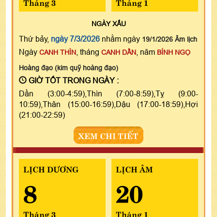
Tháng 3
Tháng 1
NGÀY
XẤU
Thứ bảy,
ngày 7/3/2026
nhằm ngày
19/1/2026 Âm lịch
Ngày
, tháng
, năm
CANH THÌN
CANH DẦN
BÍNH NGỌ
Hoàng đạo (kim quỹ hoàng đạo)
GIỜ TỐT TRONG NGÀY :
Dần (3:00-4:59),Thìn (7:00-8:59),Tỵ (9:00-
10:59),Thân (15:00-16:59),Dậu (17:00-18:59),Hợi
(21:00-22:59)
XEM CHI TIẾT
LỊCH DƯƠNG
LỊCH ÂM
8
20
Tháng 3
Tháng 1