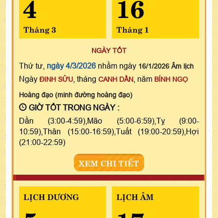
4
16
Tháng 3
Tháng 1
NGÀY TỐT
Thứ tư,
ngày 4/3/2026
nhằm ngày
16/1/2026 Âm lịch
Ngày
, tháng
, năm
ĐINH SỬU
CANH DẦN
BÍNH NGỌ
Hoàng đạo (minh đường hoàng đạo)
GIỜ TỐT TRONG NGÀY :
Dần (3:00-4:59),Mão (5:00-6:59),Tỵ (9:00-
10:59),Thân (15:00-16:59),Tuất (19:00-20:59),Hợi
(21:00-22:59)
XEM CHI TIẾT
LỊCH DƯƠNG
LỊCH ÂM