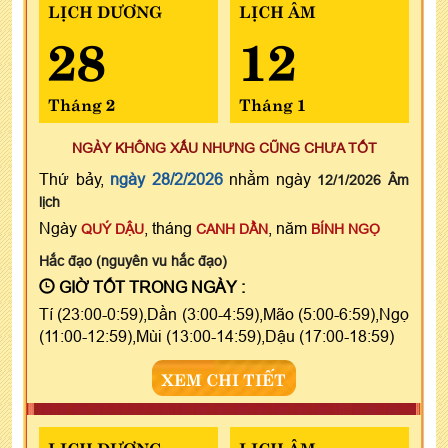
LỊCH DƯƠNG
LỊCH ÂM
28
12
Tháng 2
Tháng 1
NGÀY KHÔNG XẤU NHƯNG CŨNG CHƯA TỐT
Thứ bảy,
ngày 28/2/2026
nhằm ngày
12/1/2026 Âm
lịch
Ngày
, tháng
, năm
QUÝ DẬU
CANH DẦN
BÍNH NGỌ
Hắc đạo (nguyên vu hắc đạo)
GIỜ TỐT TRONG NGÀY :
Tí (23:00-0:59),Dần (3:00-4:59),Mão (5:00-6:59),Ngọ
(11:00-12:59),Mùi (13:00-14:59),Dậu (17:00-18:59)
XEM CHI TIẾT
LỊCH DƯƠNG
LỊCH ÂM