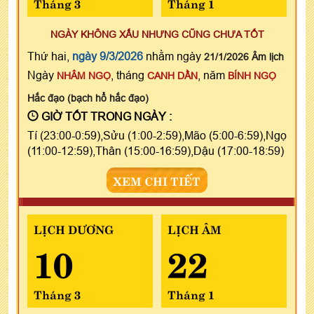
Tháng 3
Tháng 1
NGÀY KHÔNG XẤU NHƯNG CŨNG CHƯA TỐT
Thứ hai,
ngày 9/3/2026
nhằm ngày
21/1/2026 Âm lịch
Ngày
, tháng
, năm
NHÂM NGỌ
CANH DẦN
BÍNH NGỌ
Hắc đạo (bạch hổ hắc đạo)
GIỜ TỐT TRONG NGÀY :
Tí (23:00-0:59),Sửu (1:00-2:59),Mão (5:00-6:59),Ngọ
(11:00-12:59),Thân (15:00-16:59),Dậu (17:00-18:59)
XEM CHI TIẾT
LỊCH DƯƠNG
LỊCH ÂM
10
22
Tháng 3
Tháng 1