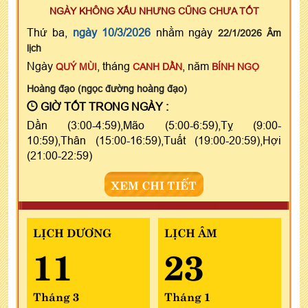
NGÀY KHÔNG XẤU NHƯNG CŨNG CHƯA TỐT
Thứ ba,
ngày 10/3/2026
nhằm ngày
22/1/2026 Âm
lịch
Ngày
, tháng
, năm
QUÝ MÙI
CANH DẦN
BÍNH NGỌ
Hoàng đạo (ngọc đường hoàng đạo)
GIỜ TỐT TRONG NGÀY :
Dần (3:00-4:59),Mão (5:00-6:59),Tỵ (9:00-
10:59),Thân (15:00-16:59),Tuất (19:00-20:59),Hợi
(21:00-22:59)
XEM CHI TIẾT
LỊCH DƯƠNG
LỊCH ÂM
11
23
Tháng 3
Tháng 1