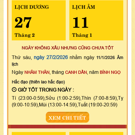
LỊCH DƯƠNG
LỊCH ÂM
27
11
Tháng 2
Tháng 1
NGÀY KHÔNG XẤU NHƯNG CŨNG CHƯA TỐT
Thứ sáu,
ngày 27/2/2026
nhằm ngày
11/1/2026 Âm
lịch
Ngày
, tháng
, năm
NHÂM THÂN
CANH DẦN
BÍNH NGỌ
Hắc đạo (thiên lao hắc đạo)
GIỜ TỐT TRONG NGÀY :
Tí (23:00-0:59),Sửu (1:00-2:59),Thìn (7:00-8:59),Tỵ
(9:00-10:59),Mùi (13:00-14:59),Tuất (19:00-20:59)
XEM CHI TIẾT