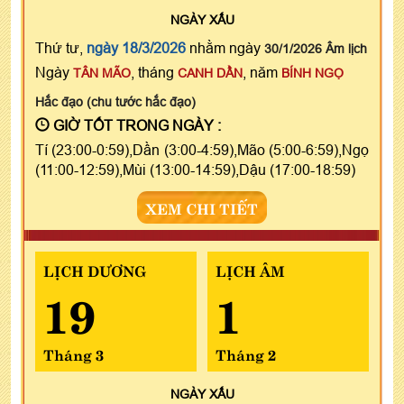
NGÀY
XẤU
Thứ tư,
ngày 18/3/2026
nhằm ngày
30/1/2026 Âm lịch
Ngày
, tháng
, năm
TÂN MÃO
CANH DẦN
BÍNH NGỌ
Hắc đạo (chu tước hắc đạo)
GIỜ TỐT TRONG NGÀY :
Tí (23:00-0:59),Dần (3:00-4:59),Mão (5:00-6:59),Ngọ
(11:00-12:59),Mùi (13:00-14:59),Dậu (17:00-18:59)
XEM CHI TIẾT
LỊCH DƯƠNG
LỊCH ÂM
19
1
Tháng 3
Tháng 2
NGÀY
XẤU