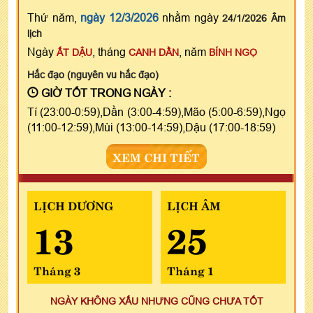
Thứ năm,
ngày 12/3/2026
nhằm ngày
24/1/2026 Âm
lịch
Ngày
, tháng
, năm
ẤT DẬU
CANH DẦN
BÍNH NGỌ
Hắc đạo (nguyên vu hắc đạo)
GIỜ TỐT TRONG NGÀY :
Tí (23:00-0:59),Dần (3:00-4:59),Mão (5:00-6:59),Ngọ
(11:00-12:59),Mùi (13:00-14:59),Dậu (17:00-18:59)
XEM CHI TIẾT
LỊCH DƯƠNG
LỊCH ÂM
13
25
Tháng 3
Tháng 1
NGÀY KHÔNG XẤU NHƯNG CŨNG CHƯA TỐT