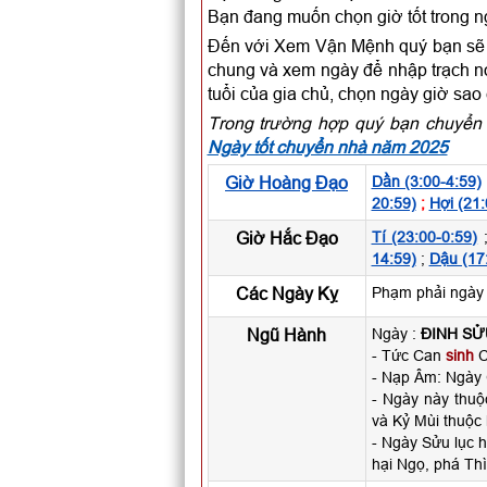
Bạn đang muốn chọn giờ tốt trong n
Đến với Xem Vận Mệnh quý bạn sẽ c
chung và xem ngày để nhập trạch nói
tuổi của gia chủ, chọn ngày giờ sao
Trong trường hợp quý bạn chuyển 
Ngày tốt chuyển nhà năm 2025
Giờ Hoàng Đạo
Dần (3:00-4:59)
20:59)
;
Hợi (21:
Giờ Hắc Đạo
Tí (23:00-0:59)
14:59)
;
Dậu (17
Các Ngày Kỵ
Phạm phải ngày 
Ngũ Hành
Ngày :
ĐINH SỬ
- Tức Can
sinh
C
- Nạp Âm: Ngày
- Ngày này thuộ
và Kỷ Mùi thuộc
- Ngày Sửu lục h
hại Ngọ, phá Thì