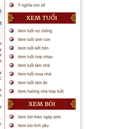
Ý nghĩa con số
ể
XEM TUỔI
t
Xem tuổi vợ chồng
Xem tuổi sinh con
i
Xem tuổi kết hôn
y
ờ
Xem tuổi hợp nhau
i
Xem tuổi làm nhà
y
Xem tuổi mua nhà
c
Xem tuổi làm ăn
u
Xem hướng nhà hợp tuổi
i
XEM BÓI
i
Xem bói theo ngày sinh
.
i
Xem bói tình yêu