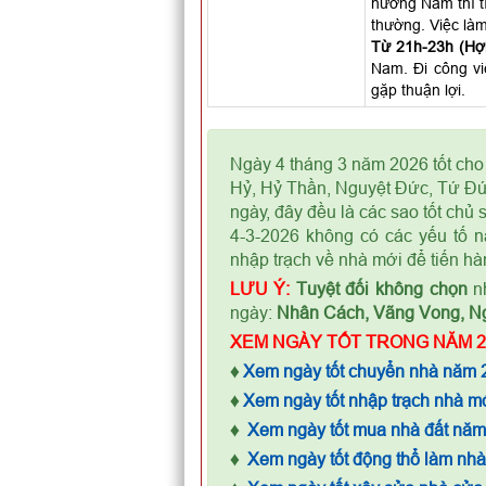
hướng Nam thì t
thường. Việc làm
Từ 21h-23h (Hợi
Nam. Đi công vi
gặp thuận lợi.
Ngày 4 tháng 3 năm 2026 tốt cho
Hỷ, Hỷ Thần, Nguyệt Đức, Tứ Đứ
ngày, đây đều là các sao tốt chủ
4-3-2026 không có các yếu tố n
nhập trạch về nhà mới để tiến hà
LƯU Ý:
Tuyệt đối không chọn
nh
ngày:
Nhân Cách, Vãng Vong, N
XEM NGÀY TỐT TRONG NĂM 2
♦
Xem ngày tốt chuyển nhà năm 
♦
Xem ngày tốt nhập trạch nhà m
♦
Xem ngày tốt mua nhà đất nă
♦
Xem ngày tốt động thổ làm nh