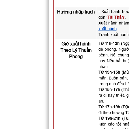
Hướng nhập trạch
- Xuất hành hư
đón '
Tài Thần
'.
Xuất hành nhằm
xuất hành
Tránh xuất hành
Giờ xuất hành
Từ 11h-13h (Ngọ
đề phòng. Người 
Theo Lý Thuần
bệnh. Nói chung
Phong
này. Nếu bắt buộ
nhau.
Từ 13h-15h (Mùi
mắn. Buôn bán, 
trong nhà đều hò
Từ 15h-17h (Thâ
ra đi hay thiệt,
an.
Từ 17h-19h (Dậu
đi theo hướng T
Từ 19h-21h (Tuấ
Kiện cáo tốt nhấ