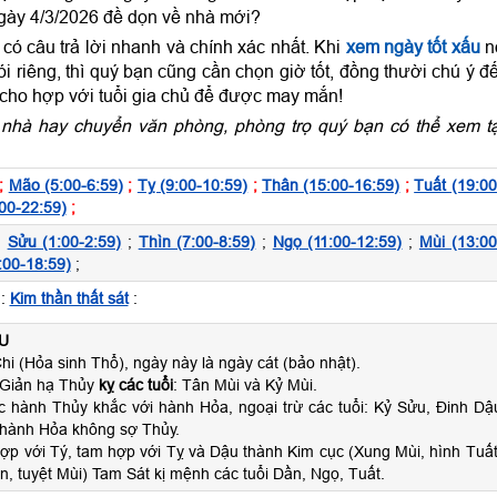
gày 4/3/2026 đề dọn về nhà mới?
ó câu trả lời nhanh và chính xác nhất. Khi
xem ngày tốt xấu
n
 riêng, thì quý bạn cũng cần chọn giờ tốt, đồng thười chú ý đ
 cho hợp với tuổi gia chủ để được may mắn!
nhà hay chuyển văn phòng, phòng trọ quý bạn có thể xem tạ
;
Mão (5:00-6:59)
;
Tỵ (9:00-10:59)
;
Thân (15:00-16:59)
;
Tuất (19:00
00-22:59)
;
;
Sửu (1:00-2:59)
;
Thìn (7:00-8:59)
;
Ngọ (11:00-12:59)
;
Mùi (13:00
:00-18:59)
;
:
Kim thần thất sát
:
U
hi (Hỏa sinh Thổ), ngày này là ngày cát (bảo nhật).
 Giản hạ Thủy
kỵ các tuổi
: Tân Mùi và Kỷ Mùi.
c hành Thủy khắc với hành Hỏa, ngoại trừ các tuổi: Kỷ Sửu, Đinh Dậ
 hành Hỏa không sợ Thủy.
ợp với Tý, tam hợp với Tỵ và Dậu thành Kim cục (Xung Mùi, hình Tuất
n, tuyệt Mùi) Tam Sát kị mệnh các tuổi Dần, Ngọ, Tuất.