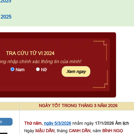
 2025
 2025
TRA CỨU TỬ VI 2024
òng nhập chính xác thông tin của mình!
Nam
Nữ
NGÀY TỐT TRONG THÁNG 3 NĂM 2026
m
Thứ năm,
ngày 5/3/2026
nhằm ngày
17/1/2026 Âm lịch
Ngày
MẬU DẦN
, tháng
CANH DẦN
, năm
BÍNH NGỌ