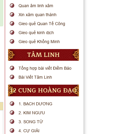
Quan âm linh xâm
Xin xăm quan thánh
Gieo quẻ Quan Tế Công
Gieo quẻ kinh dịch
Gieo quẻ Khổng Minh
TÂM LINH
Tổng hợp bài viết Điềm Báo
Bài Viết Tâm Linh
12 CUNG HOÀNG ĐẠO
1. BẠCH DƯƠNG
2. KIM NGƯU
3. SONG TỬ
4. CỰ GIẢI