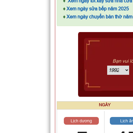
♦
Xem ngày tốt xây sửa nhà cửa
♦
Xem ngày sửa bếp năm 2025
♦
Xem ngày chuyển bàn thờ năm
Bạn vui l
NGÀY
Lịch dương
Lịch â