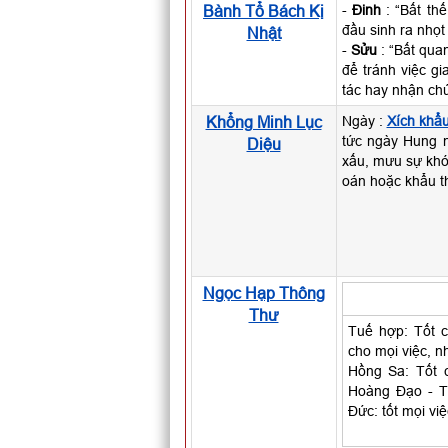
Bành Tổ Bách Kị
-
Đinh
: “Bất th
đầu sinh ra nhọt
Nhật
-
Sửu
: “Bất qua
để tránh việc g
tác hay nhận chứ
Khổng Minh Lục
Ngày :
Xích khẩ
tức ngày Hung n
Diệu
xấu, mưu sự khó 
oán hoặc khẩu th
Ngọc Hạp Thông
Thư
Tuế hợp: Tốt c
cho mọi việc, nh
Hồng Sa: Tốt 
Hoàng Đạo - T
Đức: tốt mọi việ