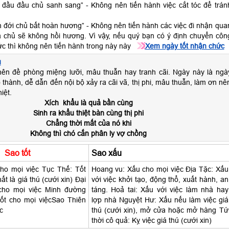
ế đầu đầu chủ sanh sang” - Không nên tiến hành việc cắt tóc để trán
n đới chủ bất hoàn hương” - Không nên tiến hành các việc đi nhận qua
ia chủ sẽ không hồi hương. Vì vậy, nếu quý bạn có ý định chuyển côn
c thì không nên tiến hành trong này này
Xem ngày tốt nhận chức
u
ên đề phòng miệng lưỡi, mâu thuẫn hay tranh cãi. Ngày này là ngà
thành, dễ dẫn đến nội bộ xảy ra cãi vã, thị phi, mâu thuẫn, làm ơn nê
iệt.
Xích khẩu là quả bần cùng
Sinh ra khẩu thiệt bàn cùng thị phi
Chẳng thời mất của nó khi
Không thì chó cắn phân ly vợ chồng
Sao tốt
Sao xấu
ho mọi việc Tục Thế: Tốt
Hoang vu: Xấu cho mọi việc Địa Tặc: Xấu
ất là giá thú (cưới xin) Đại
với việc khởi tạo, động thổ, xuất hành, an
cho mọi việc Minh đường
táng. Hoả tai: Xấu với việc làm nhà hay
ốt cho mọi việcSao Thiên
lợp nhà Nguyệt Hư: Xấu nếu làm việc giá
c
thú (cưới xin), mở cửa hoặc mở hàng Tứ
thời cô quả: Kỵ việc giá thú (cưới xin)