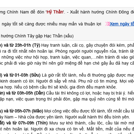
ớng Chính Nam để đón '
Hỷ Thần
'. - Xuất hành hướng Chính Đông đ
 ngày tốt sẽ càng được nhiều may mắn và thuận lợi
Xem ngày tố
 hướng Chính Tây gặp Hạc Thần (xấu)
) và từ 23h-01h (Tý)
Hay tranh luận, cãi cọ, gây chuyện đói kém, phả
ra đi tốt nhất nên hoãn lại. Phòng người người nguyền rủa, tránh lâ
 những việc như hội họp, tranh luận, việc quan,…nên tránh đi vào gi
c phải đi vào giờ này thì nên giữ miệng để hạn ché gây ẩu đả hay cã
) và từ 01-03h (Sửu)
Là giờ rất tốt lành, nếu đi thường gặp được ma
kinh doanh có lời. Người đi sắp về nhà. Phụ nữ có tin mừng. Mọi việ
a hợp. Nếu có bệnh cầu thì sẽ khỏi, gia đình đều mạnh khỏe.
n) và từ 03h-05h (Dần)
Cầu tài thì không có lợi, hoặc hay bị trái ý. Nế
 gặp nạn, việc quan trọng thì phải đòn, gặp ma quỷ nên cúng tế thì mớ
) và từ 05h-07h (Mão)
Mọi công việc đều được tốt lành, tốt nhất cầu tà
ây Nam – Nhà cửa được yên lành. Người xuất hành thì đều bình yên.
t) và từ 07h-09h (Thìn)
Mưu sự khó thành, cầu lộc, cầu tài mờ mịt
t nên hoãn lại. Người đi xa chưa có tin về. Mất tiền, mất của nếu đ