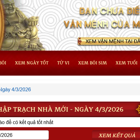
BÓI
XEM NGÀY TỐT
TỬ VI
XEM BÓI SIM
XEM TUỔI
Ngày 4/3/2026
ẬP TRẠCH NHÀ MỚI - NGÀY 4/3/2026
o để có kết quả tốt nhất
XEM KẾT QUẢ