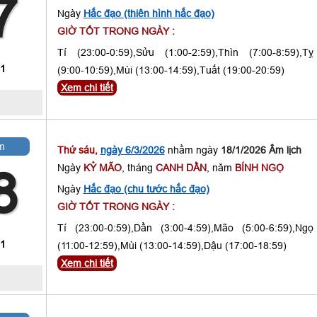
7
Ngày
Hắc đạo (thiên hình hắc đạo)
GIỜ TỐT TRONG NGÀY :
Tí (23:00-0:59),Sửu (1:00-2:59),Thìn (7:00-8:59),Tỵ
 1
(9:00-10:59),Mùi (13:00-14:59),Tuất (19:00-20:59)
Xem chi tiết
m
Thứ sáu,
ngày 6/3/2026
nhằm ngày
18/1/2026 Âm lịch
Ngày
KỶ MÃO
, tháng
CANH DẦN
, năm
BÍNH NGỌ
8
Ngày
Hắc đạo (chu tước hắc đạo)
GIỜ TỐT TRONG NGÀY :
Tí (23:00-0:59),Dần (3:00-4:59),Mão (5:00-6:59),Ngọ
 1
(11:00-12:59),Mùi (13:00-14:59),Dậu (17:00-18:59)
Xem chi tiết