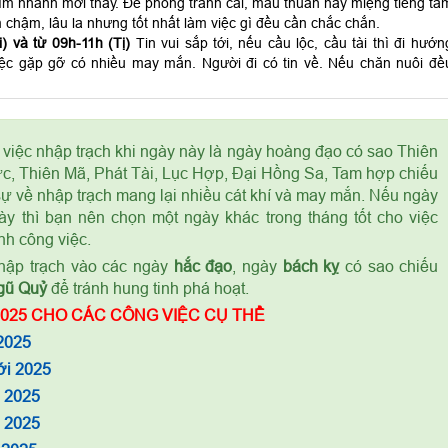
ìm nhanh mới thấy. Đề phòng tranh cãi, mâu thuẫn hay miệng tiếng tầ
 chậm, lâu la nhưng tốt nhất làm việc gì đều cần chắc chắn.
) và từ 09h-11h (Tị)
Tin vui sắp tới, nếu cầu lộc, cầu tài thì đi hướn
ệc gặp gỡ có nhiều may mắn. Người đi có tin về. Nếu chăn nuôi đề
 việc nhập trạch khi ngày này là ngày hoàng đạo có sao Thiên
c, Thiên Mã, Phát Tài, Lục Hợp, Đại Hồng Sa, Tam hợp chiếu
 sự về nhập trạch mang lại nhiều cát khí và may mắn. Nếu ngày
ày thì bạn nên chọn một ngày khác trong tháng tốt cho việc
nh công việc.
ập trạch vào các ngày
hắc đạo
, ngày
bách kỵ
có sao chiếu
gũ Quỷ
để tránh hung tinh phá hoạt.
025 CHO CÁC CÔNG VIỆC CỤ THỂ
2025
ới 2025
m 2025
à 2025