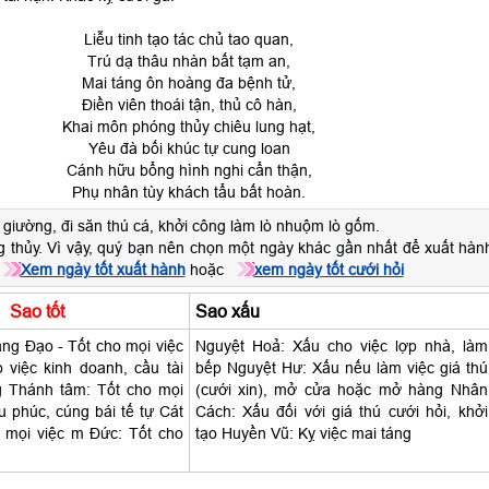
Liễu tinh tạo tác chủ tao quan,
Trú dạ thâu nhàn bất tạm an,
Mai táng ôn hoàng đa bệnh tử,
Điền viên thoái tận, thủ cô hàn,
Khai môn phóng thủy chiêu lung hạt,
Yêu đà bối khúc tự cung loan
Cánh hữu bổng hình nghi cẩn thận,
Phụ nhân tùy khách tẩu bất hoàn.
giường, đi săn thú cá, khởi công làm lò nhuộm lò gốm.
 thủy. Vì vậy, quý bạn nên chọn một ngày khác gần nhất để xuất hàn
Xem ngày tốt xuất hành
hoặc
xem ngày tốt cưới hỏi
Sao tốt
Sao xấu
g Đạo - Tốt cho mọi việc
Nguyệt Hoả: Xấu cho việc lợp nhà, làm
o việc kinh doanh, cầu tài
bếp Nguyệt Hư: Xấu nếu làm việc giá thú
ng Thánh tâm: Tốt cho mọi
(cưới xin), mở cửa hoặc mở hàng Nhân
ầu phúc, cúng bái tế tự Cát
Cách: Xấu đối với giá thú cưới hỏi, khởi
 mọi việc m Đức: Tốt cho
tạo Huyền Vũ: Kỵ việc mai táng