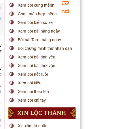
Xem bói cung mệnh
n
Chọn màu hợp mệnh
t
Xem bói biển số xe
Xem bói bài hàng ngày
i
Bói bài Tarot hàng ngày
y
Bói chứng minh thư nhân dân
ờ
i
Xem bói bài tình yêu
Xem bói bài thời vận
y
c
Xem bói nốt ruồi
Xem bói kiều
u
i
Xem bói theo tên
Xem bói chỉ tay
i
XIN LỘC THÁNH
.
i
m
Xin xăm tả quân