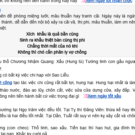
c thì không nên tiến hành trong này này
Xem ngày tốt nhận chức
u
ên đề phòng miệng lưỡi, mâu thuẫn hay tranh cãi. Ngày này là ngà
thành, dễ dẫn đến nội bộ xảy ra cãi vã, thị phi, mâu thuẫn, làm ơn nê
iệt.
Xích khẩu là quả bần cùng
Sinh ra khẩu thiệt bàn cùng thị phi
Chẳng thời mất của nó khi
Không thì chó cắn phân ly vợ chồng
ễu thổ Chương Nhậm Quang: Xấu (Hung tú) Tướng tinh con gấu ngựa
7.
 có bất kỳ việc chi hạp với Sao Liễu.
i công
tạo tác việc chi cũng rất bất lợi, hung hại. Hung hại nhất là là
 tháo nước, đào ao lũy, chôn cất, việc sửa cửa dựng cửa, xây đắp. V
ông nên tiến hành bất cứ việc trọng đại gì
Xem ngày tốt xấu
hướng tại Ngọ trăm việc đều tốt. Tại Tỵ thì Đăng Viên: thừa kế hay lê
ều là hai điều tốt nhất. Tại Dần, Tuất rất suy vi nên kỵ xây cất và chô
ng (con cheo): Thổ tinh, sao xấu. Tiền bạc thì hao hụt, gia đình th
 tai nạn. Khắc kỵ cưới gả.