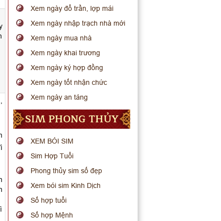
Xem ngày đổ trần, lợp mái
Xem ngày nhập trạch nhà mới
y
n
Xem ngày mua nhà
Xem ngày khai trương
Xem ngày ký hợp đồng
Xem ngày tốt nhận chức
Xem ngày an táng
,
SIM PHONG THỦY
m
XEM BÓI SIM
ì
Sim Hợp Tuổi
Phong thủy sim số đẹp
n
Xem bói sim Kinh Dịch
n
Số hợp tuổi
ì
Số hợp Mệnh