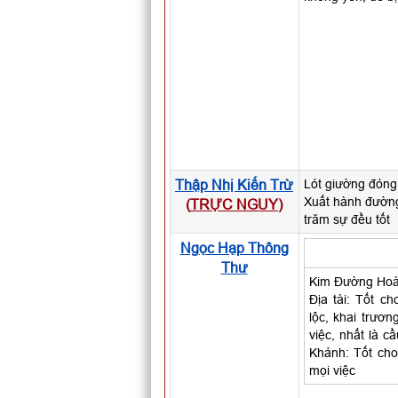
Thập Nhị Kiến Trừ
Lót giường đóng 
Xuất hành đường
(
TRỰC NGUY
)
trăm sự đều tốt
Ngọc Hạp Thông
Thư
Kim Đường Hoàn
Địa tài: Tốt ch
lộc, khai trươ
việc, nhất là c
Khánh: Tốt cho
mọi việc