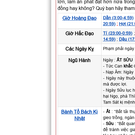
lớn, làm ăn phát đạt hơn nữa trong
đồng hay không? Quý bạn hãy tham 
Giờ Hoàng Đạo
Dần (3:00-4:59)
20:59)
;
Hợi (21:
Giờ Hắc Đạo
Tí (23:00-0:59)
14:59)
;
Dậu (17
Các Ngày Kỵ
Phạm phải ngày 
Ngũ Hành
Ngày :
ẤT SỬU
- Tức Can
khắc
C
- Nạp Âm: Ngày 
- Ngày này thu
mà được lợi.
- Ngày Sửu lục h
hại Ngọ, phá Thì
Tam Sát kị mệnh 
Bành Tổ Bách Kị
-
Ất
: “Bất tải t
gieo trồng, ngàn
Nhật
-
Sửu
: “Bất qua
để tránh việc g