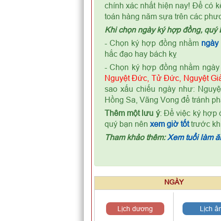
chính xác nhất hiện nay! Để có k
toán hàng năm sựa trên các phư
Khi chọn ngày ký hợp đồng, quý 
- Chọn ký hợp đồng nhằm
ngày
hắc đạo hay bách kỵ
- Chọn ký hợp đồng nhằm ngày 
Nguyệt Đức, Tử Đức, Nguyệt Giả
sao xấu chiếu ngày như: Nguyệt
Hồng Sa, Vãng Vong để tránh ph
Thêm một lưu ý
: Để việc ký hợp
quý bạn nên
xem giờ tốt
trước kh
Tham khảo thêm:
Xem tuổi làm ăn
NGÀY
Lịch dương
Lịch â