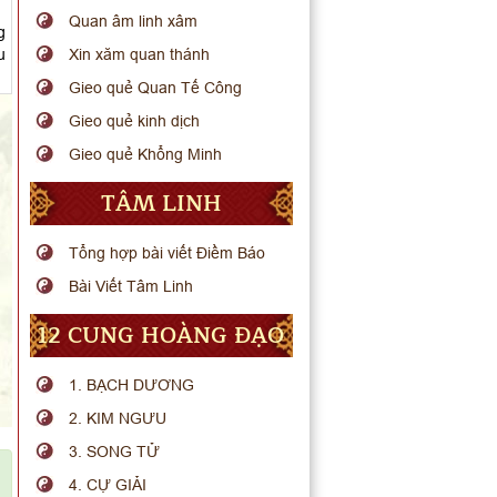
Quan âm linh xâm
g
u
Xin xăm quan thánh
Gieo quẻ Quan Tế Công
Gieo quẻ kinh dịch
Gieo quẻ Khổng Minh
TÂM LINH
Tổng hợp bài viết Điềm Báo
Bài Viết Tâm Linh
12 CUNG HOÀNG ĐẠO
1. BẠCH DƯƠNG
2. KIM NGƯU
3. SONG TỬ
4. CỰ GIẢI