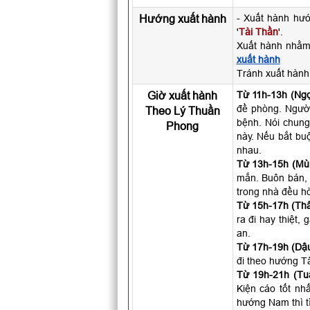
Hướng xuất hành
- Xuất hành hư
'
Tài Thần
'.
Xuất hành nhằm
xuất hành
Tránh xuất hàn
Giờ xuất hành
Từ 11h-13h (Ngọ
đề phòng. Người 
Theo Lý Thuần
bệnh. Nói chung
Phong
này. Nếu bắt buộ
nhau.
Từ 13h-15h (Mùi
mắn. Buôn bán, 
trong nhà đều hò
Từ 15h-17h (Thâ
ra đi hay thiệt,
an.
Từ 17h-19h (Dậu
đi theo hướng T
Từ 19h-21h (Tuấ
Kiện cáo tốt nhấ
hướng Nam thì t