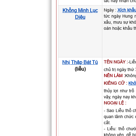
tác hay nhận chứ
Khổng Minh Lục
Ngày :
Xích khẩ
tức ngày Hung n
Diệu
xấu, mưu sự khó 
oán hoặc khẩu th
Nhị Thập Bát Tú
TÊN NGÀY :
-Li
(liễu)
chủ trị ngày thứ 
NÊN LÀM :
Không
KIÊNG CỮ :
Khở
thủy lợi như trổ
vậy, ngày nay kh
NGOẠI LỆ :
- Sao Liễu thổ c
quan lãnh chức đ
cất.
- Liễu: thổ chướ
không yên, dễ bị