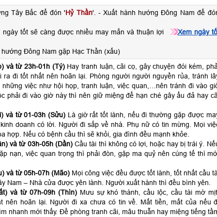
ớng Tây Bắc để đón '
Hỷ Thần
'. - Xuất hành hướng Đông Nam để đó
 ngày tốt sẽ càng được nhiều may mắn và thuận lợi
Xem ngày tố
h hướng Đông Nam gặp Hạc Thần (xấu)
) và từ 23h-01h (Tý)
Hay tranh luận, cãi cọ, gây chuyện đói kém, phả
ra đi tốt nhất nên hoãn lại. Phòng người người nguyền rủa, tránh lâ
 những việc như hội họp, tranh luận, việc quan,…nên tránh đi vào gi
c phải đi vào giờ này thì nên giữ miệng để hạn ché gây ẩu đả hay cã
) và từ 01-03h (Sửu)
Là giờ rất tốt lành, nếu đi thường gặp được ma
kinh doanh có lời. Người đi sắp về nhà. Phụ nữ có tin mừng. Mọi việ
a hợp. Nếu có bệnh cầu thì sẽ khỏi, gia đình đều mạnh khỏe.
n) và từ 03h-05h (Dần)
Cầu tài thì không có lợi, hoặc hay bị trái ý. Nế
 gặp nạn, việc quan trọng thì phải đòn, gặp ma quỷ nên cúng tế thì mớ
) và từ 05h-07h (Mão)
Mọi công việc đều được tốt lành, tốt nhất cầu tà
ây Nam – Nhà cửa được yên lành. Người xuất hành thì đều bình yên.
t) và từ 07h-09h (Thìn)
Mưu sự khó thành, cầu lộc, cầu tài mờ mịt
t nên hoãn lại. Người đi xa chưa có tin về. Mất tiền, mất của nếu đ
ìm nhanh mới thấy. Đề phòng tranh cãi, mâu thuẫn hay miệng tiếng tầ