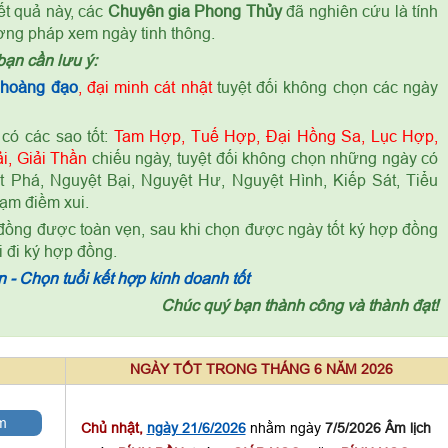
ết quả này, các
Chuyên gia Phong Thủy
đã nghiên cứu là tính
ơng pháp xem ngày tinh thông.
bạn cần lưu ý:
 hoàng đạo
, đại minh cát nhật
tuyệt đối không chọn các ngày
có các sao tốt:
Tam Hợp, Tuế Hợp, Đại Hồng Sa, Lục Hợp,
i, Giải Thần
chiếu ngày, tuyệt đối không chọn những ngày có
 Phá, Nguyệt Bại, Nguyệt Hư, Nguyệt Hình, Kiếp Sát, Tiểu
ạm điềm xui.
 đồng được toàn vẹn, sau khi chọn được ngày tốt ký hợp đồng
i đi ký hợp đồng.
 - Chọn tuổi kết hợp kinh doanh tốt
Chúc quý bạn thành công và thành đạt!
NGÀY TỐT TRONG THÁNG 6 NĂM 2026
m
Chủ nhật,
ngày 21/6/2026
nhằm ngày
7/5/2026 Âm lịch