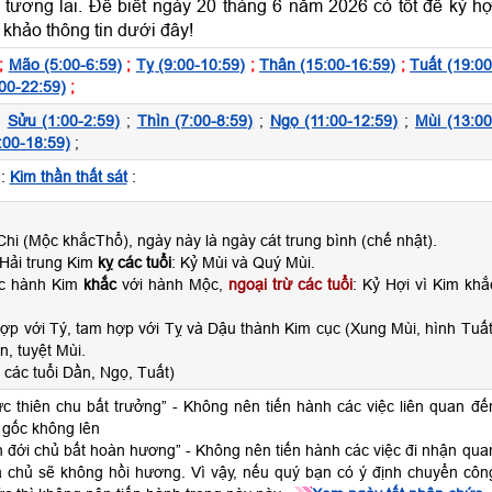
 tương lai. Để biết ngày 20 tháng 6 năm 2026 có tốt để ký h
khảo thông tin dưới đây!
;
Mão (5:00-6:59)
;
Tỵ (9:00-10:59)
;
Thân (15:00-16:59)
;
Tuất (19:00
00-22:59)
;
;
Sửu (1:00-2:59)
;
Thìn (7:00-8:59)
;
Ngọ (11:00-12:59)
;
Mùi (13:00
:00-18:59)
;
:
Kim thần thất sát
:
hi (Mộc khắcThổ), ngày này là ngày cát trung bình (chế nhật).
Hải trung Kim
kỵ các tuổi
: Kỷ Mùi và Quý Mùi.
ộc hành Kim
khắc
với hành Mộc,
ngoại trừ các tuổi
: Kỷ Hợi vì Kim khắ
ợp với Tý, tam hợp với Tỵ và Dậu thành Kim cục (Xung Mùi, hình Tuất
n, tuyệt Mùi.
các tuổi Dần, Ngọ, Tuất)
hực thiên chu bất trưởng” - Không nên tiến hành các việc liên quan đế
 gốc không lên
n đới chủ bất hoàn hương” - Không nên tiến hành các việc đi nhận qua
ia chủ sẽ không hồi hương. Vì vậy, nếu quý bạn có ý định chuyển côn