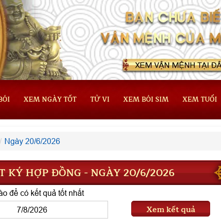
BÓI
XEM NGÀY TỐT
TỬ VI
XEM BÓI SIM
XEM TUỔI
Ngày 20/6/2026
 KÝ HỢP ĐỒNG - NGÀY 20/6/2026
o để có kết quả tốt nhất
Xem kết quả