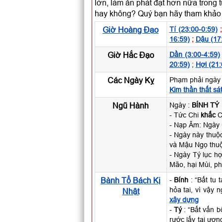
lớn, làm ăn phát đạt hơn nữa trong 
hay không? Quý bạn hãy tham khảo t
Giờ Hoàng Đạo
Tí (23:00-0:59)
16:59)
;
Dậu (17
Giờ Hắc Đạo
Dần (3:00-4:59)
20:59)
;
Hợi (21:
Các Ngày Kỵ
Phạm phải ngày 
Kim thần thất sá
Ngũ Hành
Ngày :
BÍNH TÝ
- Tức Chi
khắc
Ca
- Nạp Âm: Ngày
- Ngày này thu
và Mậu Ngọ thuộ
- Ngày Tý lục h
Mão, hại Mùi, ph
Bành Tổ Bách Kị
-
Bính
: “Bất tu 
hỏa tai, vì vậy
Nhật
xây dựng
-
Tý
: “Bất vấn b
rước lấy tai ươn