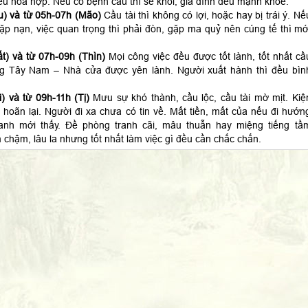
ều hòa hợp. Nếu có bệnh cầu thì sẽ khỏi, gia đình đều mạnh khỏe.
) và từ 05h-07h (Mão)
Cầu tài thì không có lợi, hoặc hay bị trái ý. Nế
 gặp nạn, việc quan trọng thì phải đòn, gặp ma quỷ nên cúng tế thì mớ
t) và từ 07h-09h (Thìn)
Mọi công việc đều được tốt lành, tốt nhất cầ
ng Tây Nam – Nhà cửa được yên lành. Người xuất hành thì đều bìn
) và từ 09h-11h (Tị)
Mưu sự khó thành, cầu lộc, cầu tài mờ mịt. Kiệ
 hoãn lại. Người đi xa chưa có tin về. Mất tiền, mất của nếu đi hướn
anh mới thấy. Đề phòng tranh cãi, mâu thuẫn hay miệng tiếng tầ
 chậm, lâu la nhưng tốt nhất làm việc gì đều cần chắc chắn.