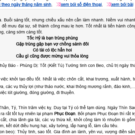
 theo ngày tháng năm sinh
,
xem bói số điện thoại
,
xem bói bài
a. Buổi sáng tốt, nhưng chiều xấu nên cần làm nhanh. Niềm vui nhan
 để mưu đại sự, sẽ thành công mau lẹ hơn. Tốt nhất là tiến hành côn
ng, càng sớm càng tốt.
Tốc Hỷ là bạn trùng phùng
Gặp trùng gặp bạn vợ chồng sánh đôi
Có tài có lộc hẳn hoi
Cầu gì cũng được mừng vui thỏa lòng
hủy Báo - Phùng Dị: Tốt (Kiết Tú) Tướng tinh con Beo, chủ trị ngày th
việc khởi tạo đều tốt. Nhất là việc chôn cất, khai trương, xuất hành, t
a, các vụ thủy lợi (như tháo nước, khai thông mương rảnh, đào kinh,...
việc lót giường, đóng giường, đi thuyền.
Thân, Tý, Thìn trăm việc kỵ. Duy tại Tý có thể tạm dùng. Ngày Thìn Sa
ra rất tốt tuy nhiên lại phạm
Phục Đoạn
. Bởi phạm Phục Đoạn thì rất k
cất, chia lãnh gia tài, các vụ thừa kế, khởi công làm lò nhuộm lò gốm
m, kết dứt điều hung hại, xây tường, lấp hang lỗ, làm cầu tiêu.
n beo): Thủy tinh, sao tốt. Gia đình an lành, yên vui, vượng điền sản