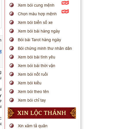
Xem bói cung mệnh
Chọn màu hợp mệnh
Xem bói biển số xe
Xem bói bài hàng ngày
Bói bài Tarot hàng ngày
n
Bói chứng minh thư nhân dân
t
Xem bói bài tình yêu
Xem bói bài thời vận
g
Xem bói nốt ruồi
u
Xem bói kiều
i
Xem bói theo tên
y
Xem bói chỉ tay
ờ
i
XIN LỘC THÁNH
c
i
Xin xăm tả quân