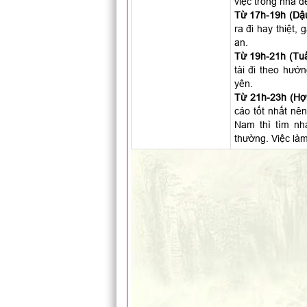
việc trong nhà đ
Từ 17h-19h (Dậu
ra đi hay thiệt,
an.
Từ 19h-21h (Tuấ
tài đi theo hướ
yên.
Từ 21h-23h (Hợi
cáo tốt nhất nên
Nam thì tìm nh
thường. Việc làm