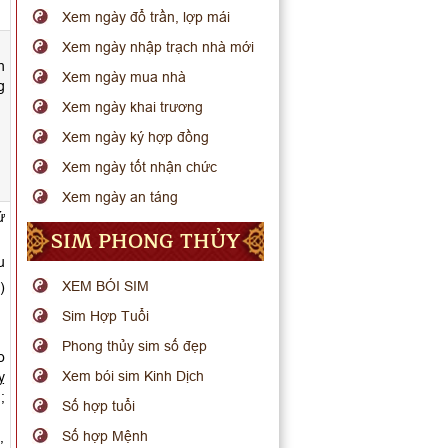
Xem ngày đổ trần, lợp mái
Xem ngày nhập trạch nhà mới
h
Xem ngày mua nhà
g
Xem ngày khai trương
Xem ngày ký hợp đồng
Xem ngày tốt nhận chức
Xem ngày an táng
ứ
SIM PHONG THỦY
u
XEM BÓI SIM
)
Sim Hợp Tuổi
Phong thủy sim số đẹp
o
Xem bói sim Kinh Dịch
ỵ
;
Số hợp tuổi
Số hợp Mệnh
,