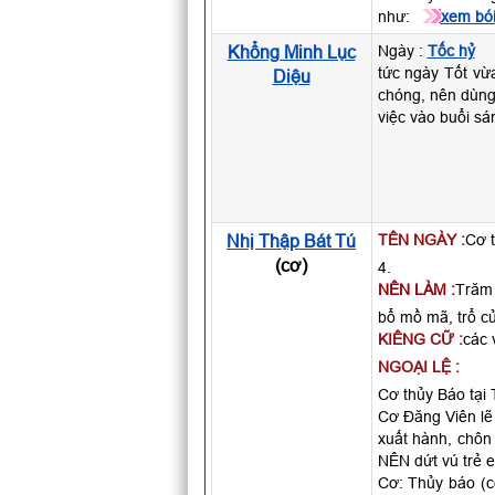
như:
xem bói
Khổng Minh Lục
Ngày :
Tốc hỷ
tức ngày Tốt vừ
Diệu
chóng, nên dùng
việc vào buổi sá
Nhị Thập Bát Tú
TÊN NGÀY :
Cơ t
(cơ)
4.
NÊN LÀM :
Trăm 
bổ mồ mã, trổ cử
KIÊNG CỮ :
các 
NGOẠI LỆ :
Cơ thủy Báo tại 
Cơ Đăng Viên lẽ 
xuất hành, chôn 
NÊN dứt vú trẻ e
Cơ: Thủy báo (co