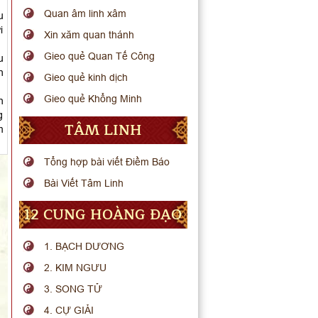
Quan âm linh xâm
u
i
Xin xăm quan thánh
Gieo quẻ Quan Tế Công
u
h
Gieo quẻ kinh dịch
Gieo quẻ Khổng Minh
n
g
TÂM LINH
m
Tổng hợp bài viết Điềm Báo
Bài Viết Tâm Linh
12 CUNG HOÀNG ĐẠO
1. BẠCH DƯƠNG
2. KIM NGƯU
3. SONG TỬ
4. CỰ GIẢI