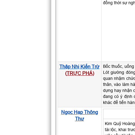
đồng thời sự ngh
Thập Nhị Kiến Trừ
Bốc thuốc, uống
Lót giường đóng
(
TRỰC PHÁ
)
quan nhậm chức,
thân, vào làm h
dựng hay nhận c
đang có ý định 
khác để tiến hà
Ngọc Hạp Thông
Thư
Kim Quỹ Hoàng 
tài lộc, khai tr