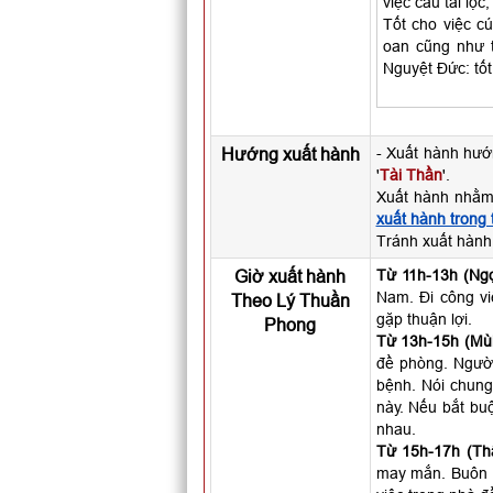
việc cầu tài lộc
Tốt cho việc cún
oan cũng như 
Nguyệt Đức: tốt
Hướng xuất hành
- Xuất hành hướ
'
Tài Thần
'.
Xuất hành nhằm
xuất hành trong
Tránh xuất hàn
Giờ xuất hành
Từ 11h-13h (Ngọ
Nam. Đi công vi
Theo Lý Thuần
gặp thuận lợi.
Phong
Từ 13h-15h (Mùi
đề phòng. Người 
bệnh. Nói chung
này. Nếu bắt buộ
nhau.
Từ 15h-17h (Th
may mắn. Buôn b