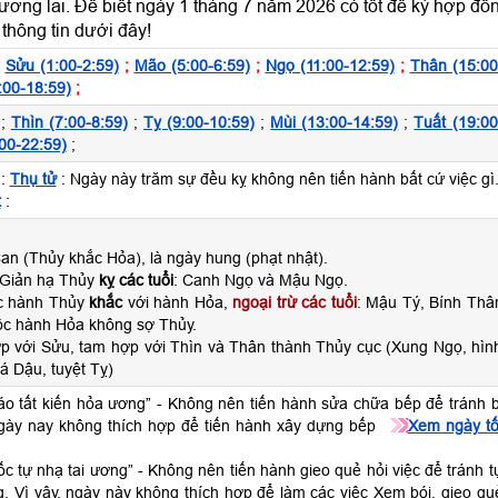
tương lai. Để biết ngày 1 tháng 7 năm 2026 có tốt để ký hợp đồ
hông tin dưới đây!
;
Sửu (1:00-2:59)
;
Mão (5:00-6:59)
;
Ngọ (11:00-12:59)
;
Thân (15:00
:00-18:59)
;
;
Thìn (7:00-8:59)
;
Tỵ (9:00-10:59)
;
Mùi (13:00-14:59)
;
Tuất (19:00
00-22:59)
;
:
Thụ tử
: Ngày này trăm sự đều kỵ không nên tiến hành bất cứ việc gì
t
:
n (Thủy khắc Hỏa), là ngày hung (phạt nhật).
 Giản hạ Thủy
kỵ các tuổi
: Canh Ngọ và Mậu Ngọ.
ộc hành Thủy
khắc
với hành Hỏa,
ngoại trừ các tuổi
: Mậu Tý, Bính Thâ
c hành Hỏa không sợ Thủy.
ợp với Sửu, tam hợp với Thìn và Thân thành Thủy cục (Xung Ngọ, hìn
á Dậu, tuyệt Tỵ)
táo tất kiến hỏa ương” - Không nên tiến hành sửa chữa bếp để tránh b
 ngày nay không thích hợp để tiến hành xây dựng bếp
Xem ngày tố
ốc tự nhạ tai ương” - Không nên tiến hành gieo quẻ hỏi việc để tránh t
g. Vì vậy, ngày này không thích hợp để làm các việc Xem bói, gieo qu