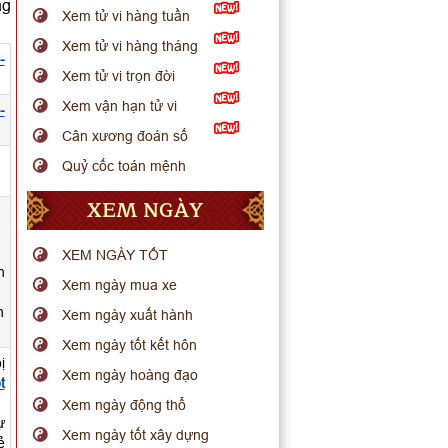
ng
Xem tử vi hàng tuần
Xem tử vi hàng tháng
-
Xem tử vi trọn đời
Xem vận hạn tử vi
-
Cân xương đoán số
.
Quỷ cốc toán mệnh
XEM NGÀY
XEM NGÀY TỐT
n
Xem ngày mua xe
h
Xem ngày xuất hành
Xem ngày tốt kết hôn
ị
Xem ngày hoàng đạo
t
Xem ngày động thổ
ự
Xem ngày tốt xây dựng
ẻ