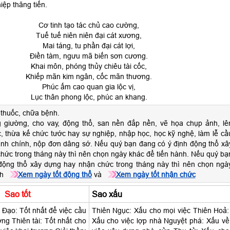
iệp thăng tiến.
Cơ tinh tạo tác chủ cao cường,
Tuế tuế niên niên đại cát xương,
Mai táng, tu phần đại cát lợi,
Điền tàm, ngưu mã biến sơn cương.
Khai môn, phóng thủy chiêu tài cốc,
Khiếp mãn kim ngân, cốc mãn thương.
Phúc ấm cao quan gia lộc vị,
Lục thân phong lộc, phúc an khang.
 thuốc, chữa bệnh.
 giường, cho vay, động thổ, san nền đắp nền, vẽ họa chụp ảnh, lê
 thừa kế chức tước hay sự nghiệp, nhập học, học kỹ nghệ, làm lễ cầ
ành chính, nộp đơn dâng sớ. Nếu quý bạn đang có ý định động thổ xâ
hức trong tháng này thì nên chọn ngày khác để tiến hành. Nếu quý bạ
động thổ xây dựng hay nhận chức trong tháng này thì nên chọn ngà
nh
Xem ngày tốt động thổ
và
Xem ngày tốt nhận chức
Sao tốt
Sao xấu
Đạo: Tốt nhất để việc cầu
Thiên Ngục: Xấu cho mọi việc Thiên Hoả:
ương Thiên tài: Tốt nhất cho
Xấu cho việc lợp nhà Nguyệt phá: Xấu về