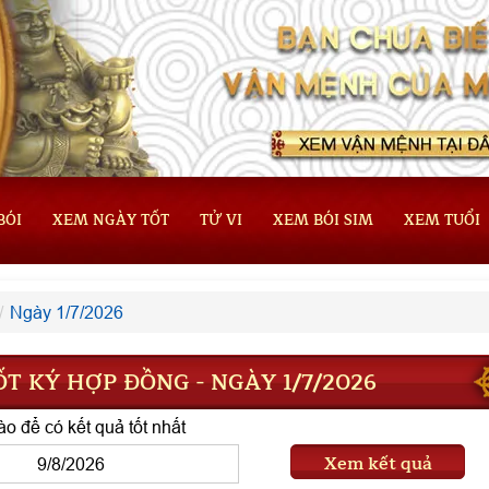
BÓI
XEM NGÀY TỐT
TỬ VI
XEM BÓI SIM
XEM TUỔI
Ngày 1/7/2026
T KÝ HỢP ĐỒNG - NGÀY 1/7/2026
o để có kết quả tốt nhất
Xem kết quả