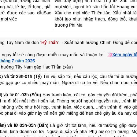
, việc khai trương Giải thần:
việc xây dựng nhà cửa Thụ tử: Xấu cho
g bái, tế tự, tố tụng, giải
mọi việc, ngoại trừ săn bắn tốt Hoang vu:
trừ được các sao xấuSao
Xấu cho mọi việc Thiên tặc: Xấu nhất là
 mọi việc
khởi tạo như: nhập trạch, động thổ, khai
trương Phi Ma
ng Tây Nam để đón '
Hỷ Thần
'. - Xuất hành hướng Chính Đông để đó
 ngày tốt sẽ càng được nhiều may mắn và thuận lợi
Xem ngày tố
 tháng 7 năm 2026
h hướng Tây Nam gặp Hạc Thần (xấu)
) và từ 23h-01h (Tý)
Tin vui sắp tới, nếu cầu lộc, cầu tài thì đi hướn
ệc gặp gỡ có nhiều may mắn. Người đi có tin về. Nếu chăn nuôi đề
) và từ 01-03h (Sửu)
Hay tranh luận, cãi cọ, gây chuyện đói kém, phả
ra đi tốt nhất nên hoãn lại. Phòng người người nguyền rủa, tránh lâ
 những việc như hội họp, tranh luận, việc quan,…nên tránh đi vào gi
c phải đi vào giờ này thì nên giữ miệng để hạn ché gây ẩu đả hay cã
ân) và từ 03h-05h (Dần)
Là giờ rất tốt lành, nếu đi thường gặp đượ
án, kinh doanh có lời. Người đi sắp về nhà. Phụ nữ có tin mừng. Mọ