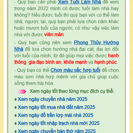
- Quý bạn cần phải
Xem Tuổi Làm Nhà
để xem
trong năm 2022 mình có được tuổi làm nhà hay
không? Nếu được tuổi thì quý bạn với có thể làm
nhà, ngược lại, quý bạn phải lựa chọn năm khác
hoặc mượn tuổi của người, có như vậy việc làm
nhà với được
viên mãn
.
- Quý bạn cũng nên xem
Phong Thủy Hướng
Nhà
để lựa chọn hướng nhà đại cát, đại lợi đối
với tuổi của mình, từ đó giúp mọi việc được
hanh
thông
,
gia đạo bình an
,
khỏe mạnh
và
hạnh phúc
.
- Quý bạn có thể
Chọn màu sắc hợp tuổi
để chọn
màu sơn nhà hợp mệnh với gia chủ giúp cuộc
sống them hài hòa.
Xem ngày tốt theo từng mục đích cụ thể:
♦
Xem ngày chuyển nhà năm 2025
♦
Xem ngày tốt mua nhà đất năm 2025
♦
Xem ngày đổ trần lợp mái nhà 2025
♦
Xem ngày tốt nhập trạch nhà mới 2025
♦
Xem ngày chuyển bàn thờ năm 2025