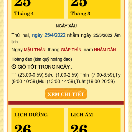
Tháng 4
Tháng 3
NGÀY
XẤU
Thứ hai,
ngày 25/4/2022
nhằm ngày
25/3/2022 Âm
lịch
Ngày
, tháng
, năm
MẬU THÂN
GIÁP THÌN
NHÂM DẦN
Hoàng đạo (kim quỹ hoàng đạo)
GIỜ TỐT TRONG NGÀY :
Tí (23:00-0:59),Sửu (1:00-2:59),Thìn (7:00-8:59),Tỵ
(9:00-10:59),Mùi (13:00-14:59),Tuất (19:00-20:59)
XEM CHI TIẾT
LỊCH DƯƠNG
LỊCH ÂM
26
26