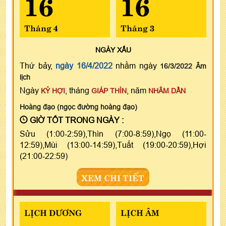
16
16
Tháng 4
Tháng 3
NGÀY
XẤU
Thứ bảy,
ngày 16/4/2022
nhằm ngày
16/3/2022 Âm
lịch
Ngày
, tháng
, năm
KỶ HỢI
GIÁP THÌN
NHÂM DẦN
Hoàng đạo (ngọc đường hoàng đạo)
GIỜ TỐT TRONG NGÀY :
Sửu (1:00-2:59),Thìn (7:00-8:59),Ngọ (11:00-
12:59),Mùi (13:00-14:59),Tuất (19:00-20:59),Hợi
(21:00-22:59)
XEM CHI TIẾT
LỊCH DƯƠNG
LỊCH ÂM