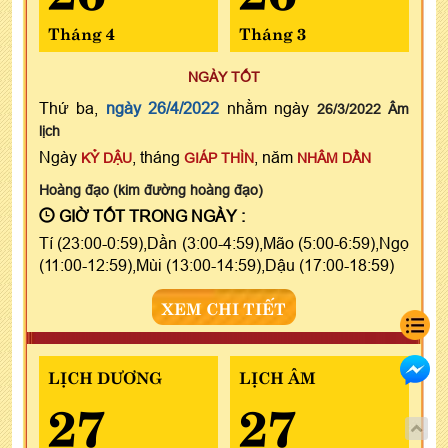
Tháng 4
Tháng 3
NGÀY TỐT
Thứ ba,
ngày 26/4/2022
nhằm ngày
26/3/2022 Âm
lịch
Ngày
, tháng
, năm
KỶ DẬU
GIÁP THÌN
NHÂM DẦN
Hoàng đạo (kim đường hoàng đạo)
GIỜ TỐT TRONG NGÀY :
Tí (23:00-0:59),Dần (3:00-4:59),Mão (5:00-6:59),Ngọ
(11:00-12:59),Mùi (13:00-14:59),Dậu (17:00-18:59)
XEM CHI TIẾT
LỊCH DƯƠNG
LỊCH ÂM
27
27