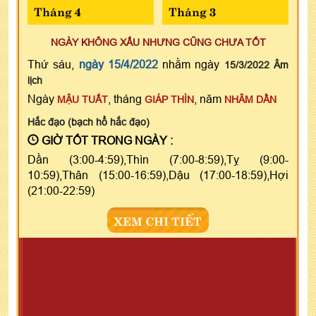
Tháng 4
Tháng 3
NGÀY KHÔNG XẤU NHƯNG CŨNG CHƯA TỐT
Thứ sáu,
ngày 15/4/2022
nhằm ngày
15/3/2022 Âm
lịch
Ngày
, tháng
, năm
MẬU TUẤT
GIÁP THÌN
NHÂM DẦN
Hắc đạo (bạch hổ hắc đạo)
GIỜ TỐT TRONG NGÀY :
Dần (3:00-4:59),Thìn (7:00-8:59),Tỵ (9:00-
10:59),Thân (15:00-16:59),Dậu (17:00-18:59),Hợi
(21:00-22:59)
XEM CHI TIẾT