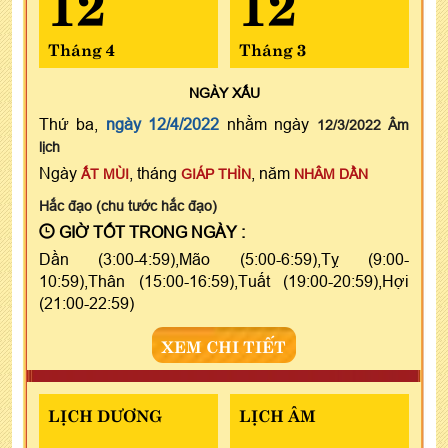
12
12
Tháng 4
Tháng 3
NGÀY
XẤU
Thứ ba,
ngày 12/4/2022
nhằm ngày
12/3/2022 Âm
lịch
Ngày
, tháng
, năm
ẤT MÙI
GIÁP THÌN
NHÂM DẦN
Hắc đạo (chu tước hắc đạo)
GIỜ TỐT TRONG NGÀY :
Dần (3:00-4:59),Mão (5:00-6:59),Tỵ (9:00-
10:59),Thân (15:00-16:59),Tuất (19:00-20:59),Hợi
(21:00-22:59)
XEM CHI TIẾT
LỊCH DƯƠNG
LỊCH ÂM