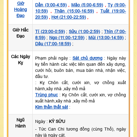
Giờ
Dần (3:00-4:59)
,
Mão (5:00-6:59)
,
Tỵ (9:00-
Hoàng
10:59)
,
Thân (15:00-16:59)
,
Tuất (19:00-
Đạo
20:59)
,
Hợi (21:00-22:59)
,
Giờ Hắc
Tí (23:00-0:59)
;
Sửu (1:00-2:59)
;
Thìn (7:00-
Đạo
8:59)
;
Ngọ (11:00-12:59)
;
Mùi (13:00-14:59)
;
Dậu (17:00-18:59)
;
Các Ngày
Phạm phải ngày :
Sát chủ dương
: Ngày này
Kỵ
kỵ tiến hành các việc liên quan đến xây dựng,
cưới hỏi, buôn bán, mua bán nhà, nhận việc,
đầu tư.
: Kỵ Chôn cất, cưới xin, vợ chồng xuất
hành,xây nhà ,xây mồ mả
Trùng phục
: Kỵ Chôn cất, cưới xin, vợ chồng
xuất hành,xây nhà ,xây mồ mả
Kim thần thất sát
:
Ngũ
Ngày :
KỶ SỬU
Hành
- Tức Can Chi tương đồng (cùng Thổ), ngày
này là ngày cát.