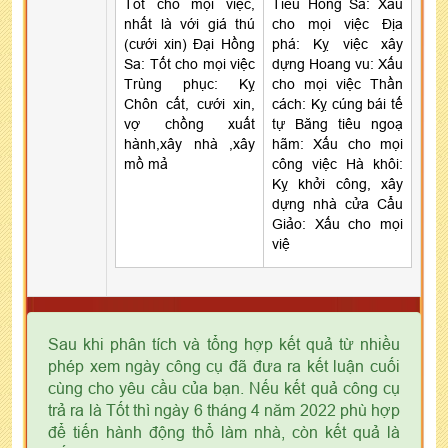
Tốt cho mọi việc,
Tiểu Hồng Sa: Xấu
nhất là với giá thú
cho mọi việc Địa
(cưới xin) Đại Hồng
phá: Kỵ việc xây
Sa: Tốt cho mọi việc
dựng Hoang vu: Xấu
Trùng phục: Kỵ
cho mọi việc Thần
Chôn cất, cưới xin,
cách: Kỵ cúng bái tế
vợ chồng xuất
tự Băng tiêu ngoạ
hành,xây nhà ,xây
hãm: Xấu cho mọi
mồ mả
công việc Hà khôi:
Kỵ khởi công, xây
dựng nhà cửa Cẩu
Giảo: Xấu cho mọi
việ
Sau khi phân tích và tổng hợp kết quả từ nhiều
phép xem ngày công cụ đã đưa ra kết luận cuối
cùng cho yêu cầu của bạn. Nếu kết quả công cụ
trả ra là Tốt thì ngày 6 tháng 4 năm 2022 phù hợp
để tiến hành động thổ làm nhà, còn kết quả là