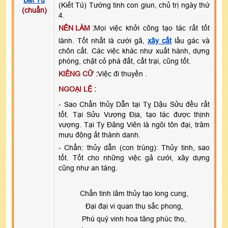
(Kiết Tú) Tướng tinh con giun, chủ trị ngày thứ
(chuẩn)
4.
NÊN LÀM :
Mọi việc khởi công tạo tác rất tốt
lành. Tốt nhất là cưới gã,
xây cất
lầu gác và
chôn cất. Các việc khác như xuất hành, dựng
phòng, chặt cỏ phá đất, cất trại, cũng tốt.
KIÊNG CỮ :
Việc đi thuyền .
NGOẠI LỆ :
- Sao Chẩn thủy Dẫn tại Tỵ Dậu Sửu đều rất
tốt. Tại Sửu Vượng Địa, tạo tác được thịnh
vượng. Tại Ty Đăng Viên là ngôi tôn đại, trăm
mưu động ắt thành danh.
- Chẩn: thủy dẫn (con trùng): Thủy tinh, sao
tốt. Tốt cho những việc gả cưới, xây dựng
cũng như an táng.
Chẩn tinh lâm thủy tạo long cung,
Đại đại vi quan thụ sắc phong,
Phú quý vinh hoa tăng phúc thọ,