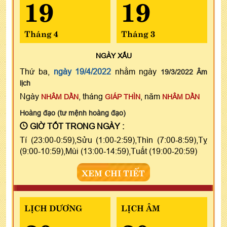
19
19
Tháng 4
Tháng 3
NGÀY
XẤU
Thứ ba,
ngày 19/4/2022
nhằm ngày
19/3/2022 Âm
lịch
Ngày
, tháng
, năm
NHÂM DẦN
GIÁP THÌN
NHÂM DẦN
Hoàng đạo (tư mệnh hoàng đạo)
GIỜ TỐT TRONG NGÀY :
Tí (23:00-0:59),Sửu (1:00-2:59),Thìn (7:00-8:59),Tỵ
(9:00-10:59),Mùi (13:00-14:59),Tuất (19:00-20:59)
XEM CHI TIẾT
LỊCH DƯƠNG
LỊCH ÂM