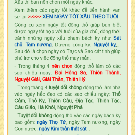
Xấu thì bạn nên chọn một ngày khác.
Xem thêm các ngày tốt khác để tiến hành vạn
sự tại
>>>>>
XEM NGÀY TỐT XẤU THEO TUỔI
Công cụ xem ngày tốt động thổ giúp bạn biết
được ngày tốt hợp với tuổi của gia chủ, đồng thời
tránh những ngày xấu phạm bách kỵ như
Sát
chủ
,
Tam nương
, Dương công kỵ,
Nguyệt kỵ
,...
Sau đó là chọn ngày có Trực và Sao cát tinh giúp
phù trợ cho việc động thổ may mắn.
- Trong tháng 4
nên chọn
động thổ làm có các
sao chiếu ngày:
Đại Hồng Sa, Thiên Thành,
Nguyệt Giải, Giải Thần, Thiên Hỷ
- Trong tháng 4
tuyệt đối không
động thổ làm nhà
vào ngày hắc đạo có các sao chiếu ngày:
Thổ
Cấm, Thổ Kỵ, Thiên Cẩu, Địa Tặc, Thiên Tặc,
Câu Giảo, Hà Khôi, Nguyệt Phá
.
-
Tuyệt đối không
động thổ vào các ngày bách kỵ
bao gồm:
ngày Thọ Tử
, ngày Tam nương, ngày
Con nước,
ngày Kim thần thất sát
...