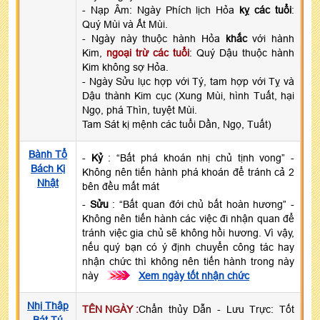
- Nạp Âm: Ngày Phích lịch Hỏa
kỵ các tuổi
:
Quý Mùi và Ất Mùi.
- Ngày này thuộc hành Hỏa
khắc
với hành
Kim,
ngoại trừ các tuổi
: Quý Dậu thuộc hành
Kim không sợ Hỏa.
- Ngày Sửu lục hợp với Tý, tam hợp với Tỵ và
Dậu thành Kim cục (Xung Mùi, hình Tuất, hại
Ngọ, phá Thìn, tuyệt Mùi.
Tam Sát kị mệnh các tuổi Dần, Ngọ, Tuất)
Bành Tổ
-
Kỷ
: “Bất phá khoán nhị chủ tịnh vong” -
Bách Kị
Không nên tiến hành phá khoán để tránh cả 2
Nhật
bên đều mất mát
-
Sửu
: “Bất quan đới chủ bất hoàn hương” -
Không nên tiến hành các việc đi nhận quan để
tránh việc gia chủ sẽ không hồi hương. Vì vậy,
nếu quý bạn có ý định chuyển công tác hay
nhận chức thì không nên tiến hành trong này
này
>>>
Xem ngày tốt nhận chức
Nhị Thập
TÊN NGÀY :
Chẩn thủy Dẫn - Lưu Trực: Tốt
Bát Tú