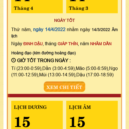
Tháng 4
Tháng 3
NGÀY TỐT
Thứ năm,
ngày 14/4/2022
nhằm ngày
14/3/2022 Âm
lịch
Ngày
, tháng
, năm
ĐINH DẬU
GIÁP THÌN
NHÂM DẦN
Hoàng đạo (kim đường hoàng đạo)
GIỜ TỐT TRONG NGÀY :
Tí (23:00-0:59),Dần (3:00-4:59),Mão (5:00-6:59),Ngọ
(11:00-12:59),Mùi (13:00-14:59),Dậu (17:00-18:59)
XEM CHI TIẾT
LỊCH DƯƠNG
LỊCH ÂM
15
15