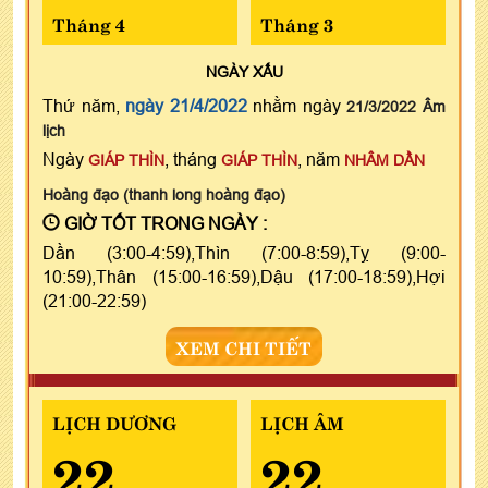
Tháng 4
Tháng 3
NGÀY
XẤU
Thứ năm,
ngày 21/4/2022
nhằm ngày
21/3/2022 Âm
lịch
Ngày
, tháng
, năm
GIÁP THÌN
GIÁP THÌN
NHÂM DẦN
Hoàng đạo (thanh long hoàng đạo)
GIỜ TỐT TRONG NGÀY :
Dần (3:00-4:59),Thìn (7:00-8:59),Tỵ (9:00-
10:59),Thân (15:00-16:59),Dậu (17:00-18:59),Hợi
(21:00-22:59)
XEM CHI TIẾT
LỊCH DƯƠNG
LỊCH ÂM
22
22