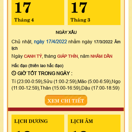
17
17
Tháng 4
Tháng 3
NGÀY
XẤU
Chủ nhật,
ngày 17/4/2022
nhằm ngày
17/3/2022 Âm
lịch
Ngày
, tháng
, năm
CANH TÝ
GIÁP THÌN
NHÂM DẦN
Hắc đạo (thiên lao hắc đạo)
GIỜ TỐT TRONG NGÀY :
Tí (23:00-0:59),Sửu (1:00-2:59),Mão (5:00-6:59),Ngọ
(11:00-12:59),Thân (15:00-16:59),Dậu (17:00-18:59)
XEM CHI TIẾT
LỊCH DƯƠNG
LỊCH ÂM