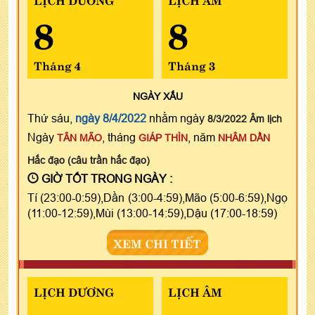
8
8
Tháng 4
Tháng 3
NGÀY
XẤU
Thứ sáu,
ngày 8/4/2022
nhằm ngày
8/3/2022 Âm lịch
Ngày
, tháng
, năm
TÂN MÃO
GIÁP THÌN
NHÂM DẦN
Hắc đạo (câu trần hắc đạo)
GIỜ TỐT TRONG NGÀY :
Tí (23:00-0:59),Dần (3:00-4:59),Mão (5:00-6:59),Ngọ
(11:00-12:59),Mùi (13:00-14:59),Dậu (17:00-18:59)
XEM CHI TIẾT
LỊCH DƯƠNG
LỊCH ÂM