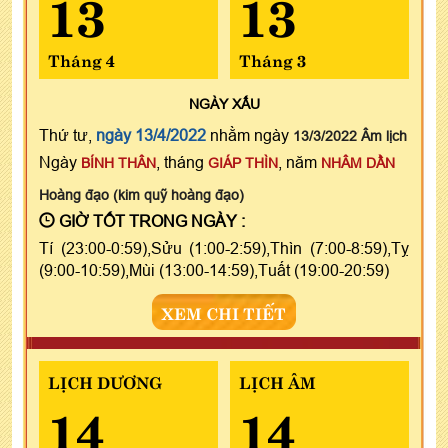
13
13
Tháng 4
Tháng 3
NGÀY
XẤU
Thứ tư,
ngày 13/4/2022
nhằm ngày
13/3/2022 Âm lịch
Ngày
, tháng
, năm
BÍNH THÂN
GIÁP THÌN
NHÂM DẦN
Hoàng đạo (kim quỹ hoàng đạo)
GIỜ TỐT TRONG NGÀY :
Tí (23:00-0:59),Sửu (1:00-2:59),Thìn (7:00-8:59),Tỵ
(9:00-10:59),Mùi (13:00-14:59),Tuất (19:00-20:59)
XEM CHI TIẾT
LỊCH DƯƠNG
LỊCH ÂM
14
14