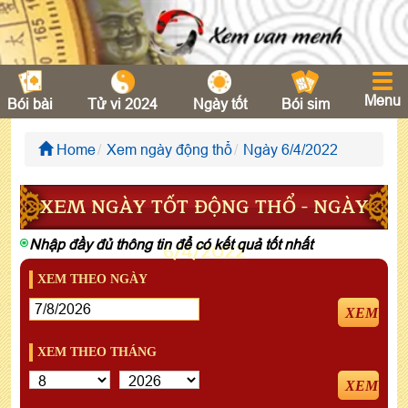
Menu
Bói bài
Tử vi 2024
Ngày tốt
Bói sim
Home
Xem ngày động thổ
Ngày 6/4/2022
XEM NGÀY TỐT ĐỘNG THỔ - NGÀY
Nhập đầy đủ thông tin để có kết quả tốt nhất
6/4/2022
XEM THEO NGÀY
XEM
XEM THEO THÁNG
XEM