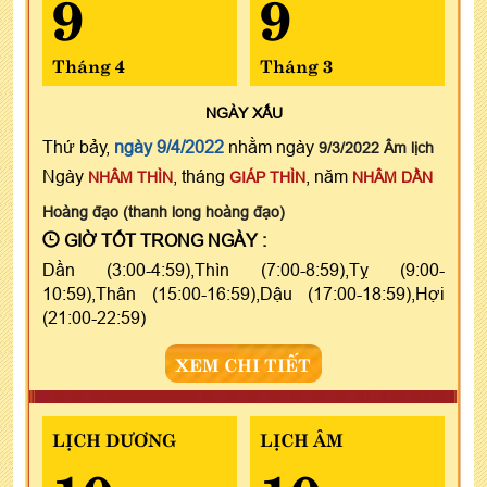
9
9
Tháng 4
Tháng 3
NGÀY
XẤU
Thứ bảy,
ngày 9/4/2022
nhằm ngày
9/3/2022 Âm lịch
Ngày
, tháng
, năm
NHÂM THÌN
GIÁP THÌN
NHÂM DẦN
Hoàng đạo (thanh long hoàng đạo)
GIỜ TỐT TRONG NGÀY :
Dần (3:00-4:59),Thìn (7:00-8:59),Tỵ (9:00-
10:59),Thân (15:00-16:59),Dậu (17:00-18:59),Hợi
(21:00-22:59)
XEM CHI TIẾT
LỊCH DƯƠNG
LỊCH ÂM