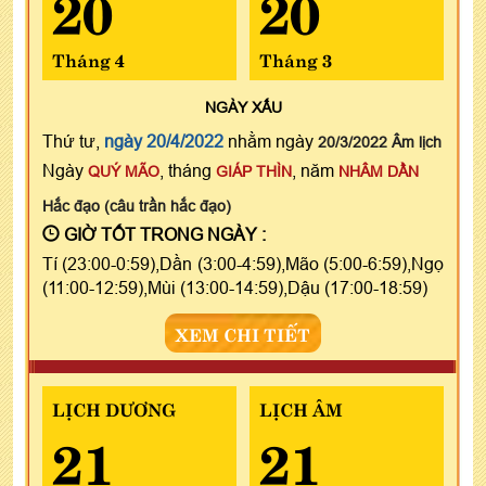
20
20
Tháng 4
Tháng 3
NGÀY
XẤU
Thứ tư,
ngày 20/4/2022
nhằm ngày
20/3/2022 Âm lịch
Ngày
, tháng
, năm
QUÝ MÃO
GIÁP THÌN
NHÂM DẦN
Hắc đạo (câu trần hắc đạo)
GIỜ TỐT TRONG NGÀY :
Tí (23:00-0:59),Dần (3:00-4:59),Mão (5:00-6:59),Ngọ
(11:00-12:59),Mùi (13:00-14:59),Dậu (17:00-18:59)
XEM CHI TIẾT
LỊCH DƯƠNG
LỊCH ÂM
21
21