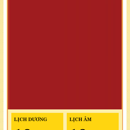
LỊCH DƯƠNG
LỊCH ÂM