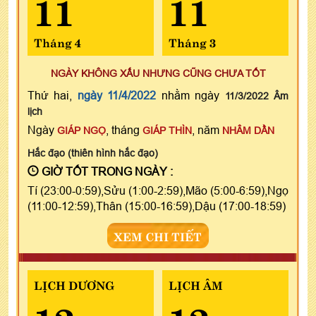
11
11
Tháng 4
Tháng 3
NGÀY KHÔNG XẤU NHƯNG CŨNG CHƯA TỐT
Thứ hai,
ngày 11/4/2022
nhằm ngày
11/3/2022 Âm
lịch
Ngày
, tháng
, năm
GIÁP NGỌ
GIÁP THÌN
NHÂM DẦN
Hắc đạo (thiên hình hắc đạo)
GIỜ TỐT TRONG NGÀY :
Tí (23:00-0:59),Sửu (1:00-2:59),Mão (5:00-6:59),Ngọ
(11:00-12:59),Thân (15:00-16:59),Dậu (17:00-18:59)
XEM CHI TIẾT
LỊCH DƯƠNG
LỊCH ÂM