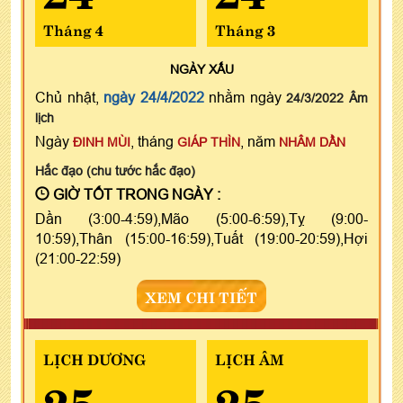
Tháng 4
Tháng 3
NGÀY
XẤU
Chủ nhật,
ngày 24/4/2022
nhằm ngày
24/3/2022 Âm
lịch
Ngày
, tháng
, năm
ĐINH MÙI
GIÁP THÌN
NHÂM DẦN
Hắc đạo (chu tước hắc đạo)
GIỜ TỐT TRONG NGÀY :
Dần (3:00-4:59),Mão (5:00-6:59),Tỵ (9:00-
10:59),Thân (15:00-16:59),Tuất (19:00-20:59),Hợi
(21:00-22:59)
XEM CHI TIẾT
LỊCH DƯƠNG
LỊCH ÂM
25
25