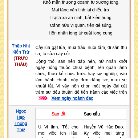
Khố mãn thương doanh tự xương long.
Mai táng văn tinh lai chiếu trợ,
Trạch xá an ninh, bất kiến hung.
Cánh hữu vi quan, tiên đế sủng,
Hôn nhân long tử xuất long cung.
Thập Nhị
Cấy lúa gặt lúa, mua trâu, nuôi tằm, đi săn thú
Kiến Trừ
cá, tu sửa cây cối
(TRỰC
Động thổ, san nền đắp nền, nữ nhân khởi
THÂU)
ngày uống thuốc chưa bệnh, lên quan lãnh
chức, thừa kế chức tước hay sự nghiệp, vào
làm hành chính, nộp đơn dâng sớ, mưu sự
khuất tất. Vì vậy, nên chọn một ngày đại cát
trăm sự đều thuận để tiến hành các việc trên
>>>
Xem ngày hoành đạo
Ngọc
Sao tốt
Sao xấu
Hạp
Thông
U Vi tinh: Tốt cho
Huyền Vũ Hắc Đạo:
Thư
mọi việc Ích Hậu:
Kỵ việc mai táng