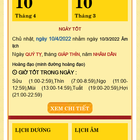
10
10
Tháng 4
Tháng 3
NGÀY TỐT
Chủ nhật,
ngày 10/4/2022
nhằm ngày
10/3/2022 Âm
lịch
Ngày
, tháng
, năm
QUÝ TỴ
GIÁP THÌN
NHÂM DẦN
Hoàng đạo (minh đường hoàng đạo)
GIỜ TỐT TRONG NGÀY :
Sửu (1:00-2:59),Thìn (7:00-8:59),Ngọ (11:00-
12:59),Mùi (13:00-14:59),Tuất (19:00-20:59),Hợi
(21:00-22:59)
XEM CHI TIẾT
LỊCH DƯƠNG
LỊCH ÂM