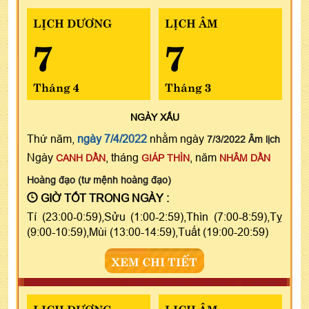
LỊCH DƯƠNG
LỊCH ÂM
7
7
Tháng 4
Tháng 3
NGÀY
XẤU
Thứ năm,
ngày 7/4/2022
nhằm ngày
7/3/2022 Âm lịch
Ngày
, tháng
, năm
CANH DẦN
GIÁP THÌN
NHÂM DẦN
Hoàng đạo (tư mệnh hoàng đạo)
GIỜ TỐT TRONG NGÀY :
Tí (23:00-0:59),Sửu (1:00-2:59),Thìn (7:00-8:59),Tỵ
(9:00-10:59),Mùi (13:00-14:59),Tuất (19:00-20:59)
XEM CHI TIẾT
LỊCH DƯƠNG
LỊCH ÂM