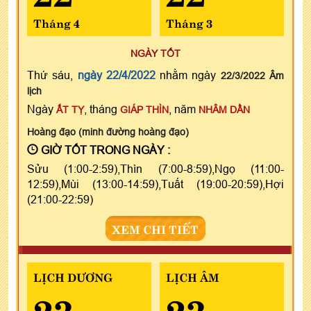
Tháng 4
Tháng 3
NGÀY TỐT
Thứ sáu,
ngày 22/4/2022
nhằm ngày
22/3/2022 Âm
lịch
Ngày
, tháng
, năm
ẤT TỴ
GIÁP THÌN
NHÂM DẦN
Hoàng đạo (minh đường hoàng đạo)
GIỜ TỐT TRONG NGÀY :
Sửu (1:00-2:59),Thìn (7:00-8:59),Ngọ (11:00-
12:59),Mùi (13:00-14:59),Tuất (19:00-20:59),Hợi
(21:00-22:59)
XEM CHI TIẾT
LỊCH DƯƠNG
LỊCH ÂM
23
23