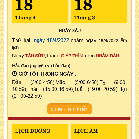
18
18
Tháng 4
Tháng 3
NGÀY
XẤU
Thứ hai,
ngày 18/4/2022
nhằm ngày
18/3/2022 Âm
lịch
Ngày
, tháng
, năm
TÂN SỬU
GIÁP THÌN
NHÂM DẦN
Hắc đạo (nguyên vu hắc đạo)
GIỜ TỐT TRONG NGÀY :
Dần (3:00-4:59),Mão (5:00-6:59),Tỵ (9:00-
10:59),Thân (15:00-16:59),Tuất (19:00-20:59),Hợi
(21:00-22:59)
XEM CHI TIẾT
LỊCH DƯƠNG
LỊCH ÂM