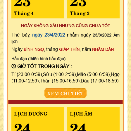
Tháng 4
Tháng 3
NGÀY KHÔNG XẤU NHƯNG CŨNG CHƯA TỐT
Thứ bảy,
ngày 23/4/2022
nhằm ngày
23/3/2022 Âm
lịch
Ngày
, tháng
, năm
BÍNH NGỌ
GIÁP THÌN
NHÂM DẦN
Hắc đạo (thiên hình hắc đạo)
GIỜ TỐT TRONG NGÀY :
Tí (23:00-0:59),Sửu (1:00-2:59),Mão (5:00-6:59),Ngọ
(11:00-12:59),Thân (15:00-16:59),Dậu (17:00-18:59)
XEM CHI TIẾT
LỊCH DƯƠNG
LỊCH ÂM
24
24