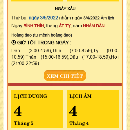
NGÀY
XẤU
Thứ ba,
ngày 3/5/2022
nhằm ngày
3/4/2022 Âm lịch
Ngày
, tháng
, năm
BÍNH THÌN
ẤT TỴ
NHÂM DẦN
Hoàng đạo (tư mệnh hoàng đạo)
GIỜ TỐT TRONG NGÀY :
Dần (3:00-4:59),Thìn (7:00-8:59),Tỵ (9:00-
10:59),Thân (15:00-16:59),Dậu (17:00-18:59),Hợi
(21:00-22:59)
XEM CHI TIẾT
LỊCH DƯƠNG
LỊCH ÂM
4
4
Tháng 5
Tháng 4