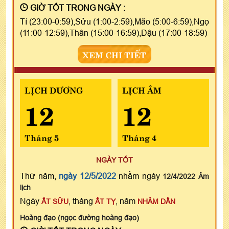
GIỜ TỐT TRONG NGÀY :
Tí (23:00-0:59),Sửu (1:00-2:59),Mão (5:00-6:59),Ngọ
(11:00-12:59),Thân (15:00-16:59),Dậu (17:00-18:59)
XEM CHI TIẾT
LỊCH DƯƠNG
LỊCH ÂM
12
12
Tháng 5
Tháng 4
NGÀY TỐT
Thứ năm,
ngày 12/5/2022
nhằm ngày
12/4/2022 Âm
lịch
Ngày
, tháng
, năm
ẤT SỬU
ẤT TỴ
NHÂM DẦN
Hoàng đạo (ngọc đường hoàng đạo)