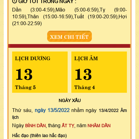
GIỜ TỐT TRONG NGÀY :
Dần (3:00-4:59),Mão (5:00-6:59),Tỵ (9:00-
10:59),Thân (15:00-16:59),Tuất (19:00-20:59),Hợi
(21:00-22:59)
XEM CHI TIẾT
LỊCH DƯƠNG
LỊCH ÂM
13
13
Tháng 5
Tháng 4
NGÀY
XẤU
Thứ sáu,
ngày 13/5/2022
nhằm ngày
13/4/2022 Âm
lịch
Ngày
, tháng
, năm
BÍNH DẦN
ẤT TỴ
NHÂM DẦN
Hắc đạo (thiên lao hắc đạo)