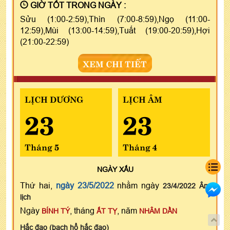
GIỜ TỐT TRONG NGÀY :
Sửu (1:00-2:59),Thìn (7:00-8:59),Ngọ (11:00-
12:59),Mùi (13:00-14:59),Tuất (19:00-20:59),Hợi
(21:00-22:59)
XEM CHI TIẾT
LỊCH DƯƠNG
LỊCH ÂM
23
23
Tháng 5
Tháng 4
NGÀY
XẤU
Thứ hai,
ngày 23/5/2022
nhằm ngày
23/4/2022 Âm
lịch
Ngày
, tháng
, năm
BÍNH TÝ
ẤT TỴ
NHÂM DẦN
Hắc đạo (bạch hổ hắc đạo)