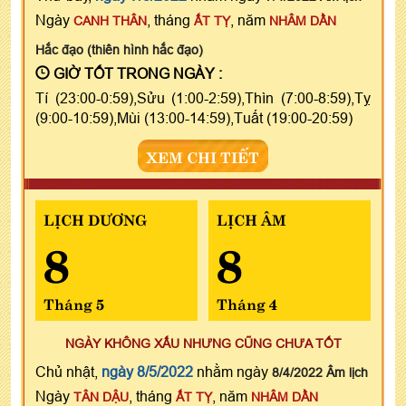
Ngày
, tháng
, năm
CANH THÂN
ẤT TỴ
NHÂM DẦN
Hắc đạo (thiên hình hắc đạo)
GIỜ TỐT TRONG NGÀY :
Tí (23:00-0:59),Sửu (1:00-2:59),Thìn (7:00-8:59),Tỵ
(9:00-10:59),Mùi (13:00-14:59),Tuất (19:00-20:59)
XEM CHI TIẾT
LỊCH DƯƠNG
LỊCH ÂM
8
8
Tháng 5
Tháng 4
NGÀY KHÔNG XẤU NHƯNG CŨNG CHƯA TỐT
Chủ nhật,
ngày 8/5/2022
nhằm ngày
8/4/2022 Âm lịch
Ngày
, tháng
, năm
TÂN DẬU
ẤT TỴ
NHÂM DẦN