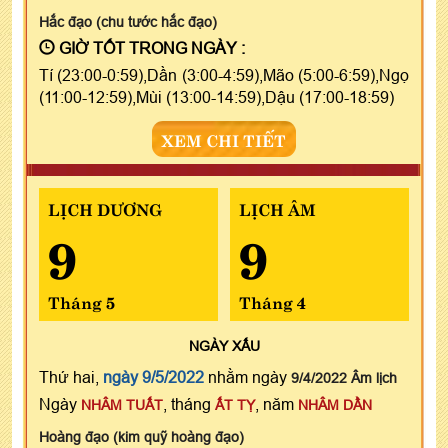
Hắc đạo (chu tước hắc đạo)
GIỜ TỐT TRONG NGÀY :
Tí (23:00-0:59),Dần (3:00-4:59),Mão (5:00-6:59),Ngọ
(11:00-12:59),Mùi (13:00-14:59),Dậu (17:00-18:59)
XEM CHI TIẾT
LỊCH DƯƠNG
LỊCH ÂM
9
9
Tháng 5
Tháng 4
NGÀY
XẤU
Thứ hai,
ngày 9/5/2022
nhằm ngày
9/4/2022 Âm lịch
Ngày
, tháng
, năm
NHÂM TUẤT
ẤT TỴ
NHÂM DẦN
Hoàng đạo (kim quỹ hoàng đạo)