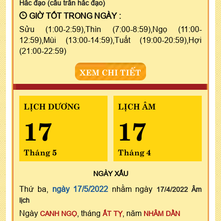
Hắc đạo (câu trần hắc đạo)
GIỜ TỐT TRONG NGÀY :
Sửu (1:00-2:59),Thìn (7:00-8:59),Ngọ (11:00-
12:59),Mùi (13:00-14:59),Tuất (19:00-20:59),Hợi
(21:00-22:59)
XEM CHI TIẾT
LỊCH DƯƠNG
LỊCH ÂM
17
17
Tháng 5
Tháng 4
NGÀY
XẤU
Thứ ba,
ngày 17/5/2022
nhằm ngày
17/4/2022 Âm
lịch
Ngày
, tháng
, năm
CANH NGỌ
ẤT TỴ
NHÂM DẦN