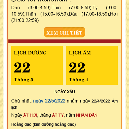
Dần (3:00-4:59),Thìn (7:00-8:59),Tỵ (9:00-
10:59),Thân (15:00-16:59),Dậu (17:00-18:59),Hợi
(21:00-22:59)
XEM CHI TIẾT
LỊCH DƯƠNG
LỊCH ÂM
22
22
Tháng 5
Tháng 4
NGÀY
XẤU
Chủ nhật,
ngày 22/5/2022
nhằm ngày
22/4/2022 Âm
lịch
Ngày
, tháng
, năm
ẤT HỢI
ẤT TỴ
NHÂM DẦN
Hoàng đạo (kim đường hoàng đạo)