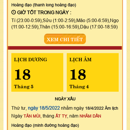
Hoàng đạo (thanh long hoàng đạo)
GIỜ TỐT TRONG NGÀY :
Tí (23:00-0:59),Sửu (1:00-2:59),Mão (5:00-6:59),Ngọ
(11:00-12:59),Thân (15:00-16:59),Dậu (17:00-18:59)
XEM CHI TIẾT
LỊCH DƯƠNG
LỊCH ÂM
18
18
Tháng 5
Tháng 4
NGÀY
XẤU
Thứ tư,
ngày 18/5/2022
nhằm ngày
18/4/2022 Âm lịch
Ngày
, tháng
, năm
TÂN MÙI
ẤT TỴ
NHÂM DẦN
Hoàng đạo (minh đường hoàng đạo)