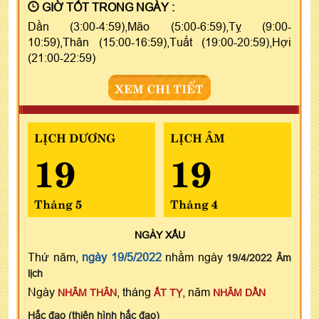
GIỜ TỐT TRONG NGÀY :
Dần (3:00-4:59),Mão (5:00-6:59),Tỵ (9:00-
10:59),Thân (15:00-16:59),Tuất (19:00-20:59),Hợi
(21:00-22:59)
XEM CHI TIẾT
LỊCH DƯƠNG
LỊCH ÂM
19
19
Tháng 5
Tháng 4
NGÀY
XẤU
Thứ năm,
ngày 19/5/2022
nhằm ngày
19/4/2022 Âm
lịch
Ngày
, tháng
, năm
NHÂM THÂN
ẤT TỴ
NHÂM DẦN
Hắc đạo (thiên hình hắc đạo)