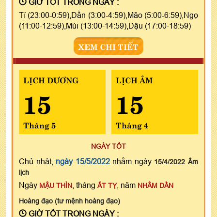
GIỜ TỐT TRONG NGÀY :
Tí (23:00-0:59),Dần (3:00-4:59),Mão (5:00-6:59),Ngọ
(11:00-12:59),Mùi (13:00-14:59),Dậu (17:00-18:59)
XEM CHI TIẾT
LỊCH DƯƠNG
LỊCH ÂM
15
15
Tháng 5
Tháng 4
NGÀY TỐT
Chủ nhật,
ngày 15/5/2022
nhằm ngày
15/4/2022 Âm
lịch
Ngày
, tháng
, năm
MẬU THÌN
ẤT TỴ
NHÂM DẦN
Hoàng đạo (tư mệnh hoàng đạo)
GIỜ TỐT TRONG NGÀY :