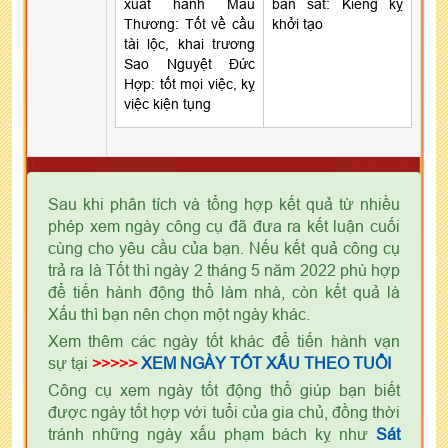
xuất hành Mẫu
ban sát: Kiêng kỵ
Thương: Tốt về cầu
khởi tạo
tài lộc, khai trương
Sao Nguyệt Đức
Hợp: tốt mọi việc, kỵ
việc kiện tụng
Sau khi phân tích và tổng hợp kết quả từ nhiều
phép xem ngày công cụ đã đưa ra kết luận cuối
cùng cho yêu cầu của bạn. Nếu kết quả công cụ
trả ra là Tốt thì ngày 2 tháng 5 năm 2022 phù hợp
để tiến hành động thổ làm nhà, còn kết quả là
Xấu thì bạn nên chọn một ngày khác.
Xem thêm các ngày tốt khác để tiến hành vạn
sự tại
>>>>>
XEM NGÀY TỐT XẤU THEO TUỔI
Công cụ xem ngày tốt động thổ giúp bạn biết
được ngày tốt hợp với tuổi của gia chủ, đồng thời
tránh những ngày xấu phạm bách kỵ như
Sát