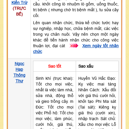
Kiến Trừ
cầu. khởi công lò nhuộm lò gốm, uống thuốc,
(TRỰC
trị bệnh ( nhưng chớ trị bệnh mắt ), tu sửa cây
BẾ)
cối.
Lên quan nhận chức, thừa kế chức tước hay
sự nghiệp, nhập học, chữa bệnh mắt, các việc
trong vụ chăn nuôi. Vậy nên chọn một ngày
khác để tiến hành nhận chức cho công việc
thuận lợi, đại cát
>>>
Xem ngày tốt nhận
chức
Ngọc
Sao tốt
Sao xấu
Hạp
Thông
Sinh khí (trực khai):
Huyền Vũ Hắc Đạo:
Thư
Tốt cho mọi việc,
Kỵ việc mai táng
nhất là việc làm nhà,
Nhân Cách: Xấu đối
sửa nhà, động thổ
với giá thú cưới hỏi,
và gieo trồng cây. m
khởi tạo Phi Ma sát
Đức: Tốt cho mọi
(Tai sát): Kiêng kỵ
việc Phổ hộ: Tốt cho
giá thú (cưới xin),
mọi việc, làm phúc,
nhập trạch Sát chủ:
cưới hỏi, giá thú,
Xấu cho mọi việc Lỗ