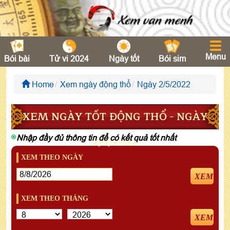
Menu
Bói bài
Tử vi 2024
Ngày tốt
Bói sim
Home
Xem ngày động thổ
Ngày 2/5/2022
XEM NGÀY TỐT ĐỘNG THỔ - NGÀY
Nhập đầy đủ thông tin để có kết quả tốt nhất
2/5/2022
XEM THEO NGÀY
XEM
XEM THEO THÁNG
XEM