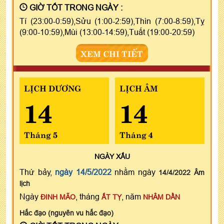
GIỜ TỐT TRONG NGÀY :
Tí (23:00-0:59),Sửu (1:00-2:59),Thìn (7:00-8:59),Tỵ
(9:00-10:59),Mùi (13:00-14:59),Tuất (19:00-20:59)
XEM CHI TIẾT
LỊCH DƯƠNG
LỊCH ÂM
14
14
Tháng 5
Tháng 4
NGÀY
XẤU
Thứ bảy,
ngày 14/5/2022
nhằm ngày
14/4/2022 Âm
lịch
Ngày
, tháng
, năm
ĐINH MÃO
ẤT TỴ
NHÂM DẦN
Hắc đạo (nguyên vu hắc đạo)