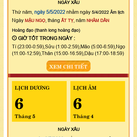
NGÀY
XẤU
Thứ năm,
ngày 5/5/2022
nhằm ngày
5/4/2022 Âm lịch
Ngày
, tháng
, năm
MẬU NGỌ
ẤT TỴ
NHÂM DẦN
Hoàng đạo (thanh long hoàng đạo)
GIỜ TỐT TRONG NGÀY :
Tí (23:00-0:59),Sửu (1:00-2:59),Mão (5:00-6:59),Ngọ
(11:00-12:59),Thân (15:00-16:59),Dậu (17:00-18:59)
XEM CHI TIẾT
LỊCH DƯƠNG
LỊCH ÂM
6
6
Tháng 5
Tháng 4
NGÀY
XẤU