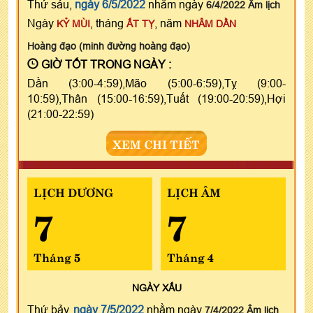
Thứ sáu,
ngày 6/5/2022
nhằm ngày
6/4/2022 Âm lịch
Ngày
, tháng
, năm
KỶ MÙI
ẤT TỴ
NHÂM DẦN
Hoàng đạo (minh đường hoàng đạo)
GIỜ TỐT TRONG NGÀY :
Dần (3:00-4:59),Mão (5:00-6:59),Tỵ (9:00-
10:59),Thân (15:00-16:59),Tuất (19:00-20:59),Hợi
(21:00-22:59)
XEM CHI TIẾT
LỊCH DƯƠNG
LỊCH ÂM
7
7
Tháng 5
Tháng 4
NGÀY
XẤU
Thứ bảy,
ngày 7/5/2022
nhằm ngày
7/4/2022 Âm lịch