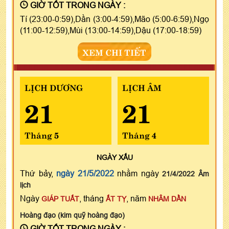
GIỜ TỐT TRONG NGÀY :
Tí (23:00-0:59),Dần (3:00-4:59),Mão (5:00-6:59),Ngọ
(11:00-12:59),Mùi (13:00-14:59),Dậu (17:00-18:59)
XEM CHI TIẾT
LỊCH DƯƠNG
LỊCH ÂM
21
21
Tháng 5
Tháng 4
NGÀY
XẤU
Thứ bảy,
ngày 21/5/2022
nhằm ngày
21/4/2022 Âm
lịch
Ngày
, tháng
, năm
GIÁP TUẤT
ẤT TỴ
NHÂM DẦN
Hoàng đạo (kim quỹ hoàng đạo)
GIỜ TỐT TRONG NGÀY :