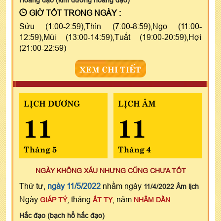
GIỜ TỐT TRONG NGÀY :
Sửu (1:00-2:59),Thìn (7:00-8:59),Ngọ (11:00-
12:59),Mùi (13:00-14:59),Tuất (19:00-20:59),Hợi
(21:00-22:59)
XEM CHI TIẾT
LỊCH DƯƠNG
LỊCH ÂM
11
11
Tháng 5
Tháng 4
NGÀY KHÔNG XẤU NHƯNG CŨNG CHƯA TỐT
Thứ tư,
ngày 11/5/2022
nhằm ngày
11/4/2022 Âm lịch
Ngày
, tháng
, năm
GIÁP TÝ
ẤT TỴ
NHÂM DẦN
Hắc đạo (bạch hổ hắc đạo)