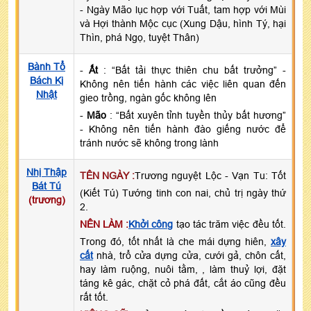
- Ngày Mão lục hợp với Tuất, tam hợp với Mùi
và Hợi thành Mộc cục (Xung Dậu, hình Tý, hại
Thìn, phá Ngọ, tuyệt Thân)
Bành Tổ
-
Ất
: “Bất tải thực thiên chu bất trưởng” -
Bách Kị
Không nên tiến hành các việc liên quan đến
Nhật
gieo trồng, ngàn gốc không lên
-
Mão
: “Bất xuyên tỉnh tuyền thủy bất hương”
- Không nên tiến hành đào giếng nước để
tránh nước sẽ không trong lành
Nhị Thập
TÊN NGÀY :
Trương nguyệt Lộc - Vạn Tu: Tốt
Bát Tú
(Kiết Tú) Tướng tinh con nai, chủ trị ngày thứ
(trương)
2.
NÊN LÀM :
Khởi công
tạo tác trăm việc đều tốt.
Trong đó, tốt nhất là che mái dựng hiên,
xây
cất
nhà, trổ cửa dựng cửa, cưới gả, chôn cất,
hay làm ruộng, nuôi tằm, , làm thuỷ lợi, đặt
táng kê gác, chặt cỏ phá đất, cắt áo cũng đều
rất tốt.