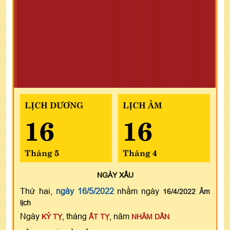
LỊCH DƯƠNG
LỊCH ÂM
16
16
Tháng 5
Tháng 4
NGÀY
XẤU
Thứ hai,
ngày 16/5/2022
nhằm ngày
16/4/2022 Âm
lịch
Ngày
, tháng
, năm
KỶ TỴ
ẤT TỴ
NHÂM DẦN