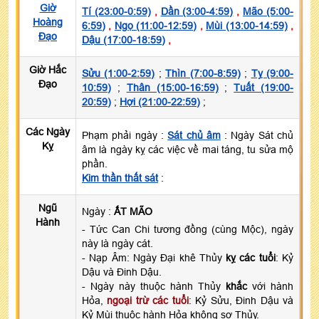
Giờ
Tí (23:00-0:59)
,
Dần (3:00-4:59)
,
Mão (5:00-
Hoàng
6:59)
,
Ngọ (11:00-12:59)
,
Mùi (13:00-14:59)
,
Đạo
Dậu (17:00-18:59)
,
Giờ Hắc
Sửu (1:00-2:59)
;
Thìn (7:00-8:59)
;
Tỵ (9:00-
Đạo
10:59)
;
Thân (15:00-16:59)
;
Tuất (19:00-
20:59)
;
Hợi (21:00-22:59)
;
Các Ngày
Phạm phải ngày :
Sát chủ âm
: Ngày Sát chủ
Kỵ
âm là ngày kỵ các việc về mai táng, tu sửa mộ
phần.
Kim thần thất sát
:
Ngũ
Ngày :
ẤT MÃO
Hành
- Tức Can Chi tương đồng (cùng Mộc), ngày
này là ngày cát.
- Nạp Âm: Ngày Đại khê Thủy
kỵ các tuổi
: Kỷ
Dậu và Đinh Dậu.
- Ngày này thuộc hành Thủy
khắc
với hành
Hỏa,
ngoại trừ các tuổi
: Kỷ Sửu, Đinh Dậu và
Kỷ Mùi thuộc hành Hỏa không sợ Thủy.