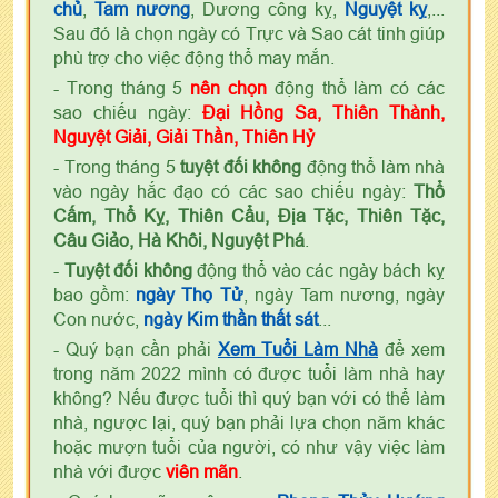
chủ
,
Tam nương
, Dương công kỵ,
Nguyệt kỵ
,...
Sau đó là chọn ngày có Trực và Sao cát tinh giúp
phù trợ cho việc động thổ may mắn.
- Trong tháng 5
nên chọn
động thổ làm có các
sao chiếu ngày:
Đại Hồng Sa, Thiên Thành,
Nguyệt Giải, Giải Thần, Thiên Hỷ
- Trong tháng 5
tuyệt đối không
động thổ làm nhà
vào ngày hắc đạo có các sao chiếu ngày:
Thổ
Cấm, Thổ Kỵ, Thiên Cẩu, Địa Tặc, Thiên Tặc,
Câu Giảo, Hà Khôi, Nguyệt Phá
.
-
Tuyệt đối không
động thổ vào các ngày bách kỵ
bao gồm:
ngày Thọ Tử
, ngày Tam nương, ngày
Con nước,
ngày Kim thần thất sát
...
- Quý bạn cần phải
Xem Tuổi Làm Nhà
để xem
trong năm 2022 mình có được tuổi làm nhà hay
không? Nếu được tuổi thì quý bạn với có thể làm
nhà, ngược lại, quý bạn phải lựa chọn năm khác
hoặc mượn tuổi của người, có như vậy việc làm
nhà với được
viên mãn
.