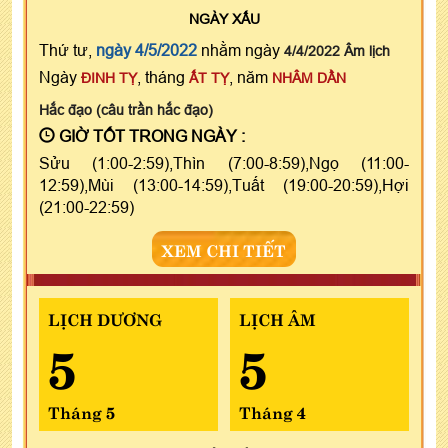
NGÀY
XẤU
Thứ tư,
ngày 4/5/2022
nhằm ngày
4/4/2022 Âm lịch
Ngày
, tháng
, năm
ĐINH TỴ
ẤT TỴ
NHÂM DẦN
Hắc đạo (câu trần hắc đạo)
GIỜ TỐT TRONG NGÀY :
Sửu (1:00-2:59),Thìn (7:00-8:59),Ngọ (11:00-
12:59),Mùi (13:00-14:59),Tuất (19:00-20:59),Hợi
(21:00-22:59)
XEM CHI TIẾT
LỊCH DƯƠNG
LỊCH ÂM
5
5
Tháng 5
Tháng 4