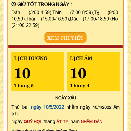
GIỜ TỐT TRONG NGÀY :
Dần (3:00-4:59),Thìn (7:00-8:59),Tỵ (9:00-
10:59),Thân (15:00-16:59),Dậu (17:00-18:59),Hợi
(21:00-22:59)
XEM CHI TIẾT
LỊCH DƯƠNG
LỊCH ÂM
10
10
Tháng 5
Tháng 4
NGÀY
XẤU
Thứ ba,
ngày 10/5/2022
nhằm ngày
10/4/2022 Âm
lịch
Ngày
, tháng
, năm
QUÝ HỢI
ẤT TỴ
NHÂM DẦN
Hoàng đạo (kim đường hoàng đạo)