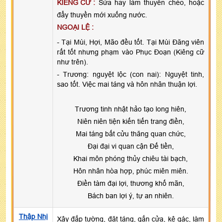
KIÊNG CỮ :
Sửa hay làm thuyền chèo, hoặc
đẩy thuyền mới xuống nước.
NGOẠI LỆ :
- Tại Mùi, Hợi, Mão đều tốt. Tại Mùi Đăng viên
rất tốt nhưng phạm vào Phục Đoạn (Kiêng cữ
như trên).
- Trương: nguyệt lộc (con nai): Nguyệt tinh,
sao tốt. Việc mai táng và hôn nhân thuận lợi.
Trương tinh nhật hảo tạo long hiên,
Niên niên tiện kiến tiến trang điền,
Mai táng bất cửu thăng quan chức,
Đại đại vi quan cận Đế tiền,
Khai môn phóng thủy chiêu tài bạch,
Hôn nhân hòa hợp, phúc miên miên.
Điền tàm đại lợi, thương khố mãn,
Bách ban lợi ý, tự an nhiên.
Thập Nhị
Xây đắp tường, đặt táng, gắn cửa, kê gác, làm