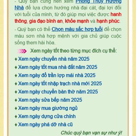
- Quý bạn cũng nên xem
Phong Thủy Hướng
Nhà
để lựa chọn hướng nhà đại cát, đại lợi đối
với tuổi của mình, từ đó giúp mọi việc được
hanh
thông
,
gia đạo bình an
,
khỏe mạnh
và
hạnh phúc
.
- Quý bạn có thể
Chọn màu sắc hợp tuổi
để chọn
màu sơn nhà hợp mệnh với gia chủ giúp cuộc
sống them hài hòa.
Xem ngày tốt theo từng mục đích cụ thể:
♦
Xem ngày chuyển nhà năm 2025
♦
Xem ngày tốt mua nhà đất năm 2025
♦
Xem ngày đổ trần lợp mái nhà 2025
♦
Xem ngày tốt nhập trạch nhà mới 2025
♦
Xem ngày chuyển bàn thờ năm 2025
♦
Xem ngày sửa bếp năm 2025
♦
Xem ngày mua giường ngủ
♦
Xem ngày dựng cửa chính
♦
Xem ngày phá dỡ nhà cũ
Chúc quý bạn vạn sự như ý!