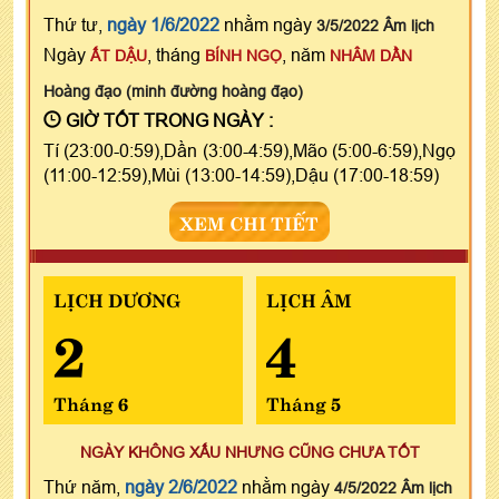
Thứ tư,
ngày 1/6/2022
nhằm ngày
3/5/2022 Âm lịch
Ngày
, tháng
, năm
ẤT DẬU
BÍNH NGỌ
NHÂM DẦN
Hoàng đạo (minh đường hoàng đạo)
GIỜ TỐT TRONG NGÀY :
Tí (23:00-0:59),Dần (3:00-4:59),Mão (5:00-6:59),Ngọ
(11:00-12:59),Mùi (13:00-14:59),Dậu (17:00-18:59)
XEM CHI TIẾT
LỊCH DƯƠNG
LỊCH ÂM
2
4
Tháng 6
Tháng 5
NGÀY KHÔNG XẤU NHƯNG CŨNG CHƯA TỐT
Thứ năm,
ngày 2/6/2022
nhằm ngày
4/5/2022 Âm lịch