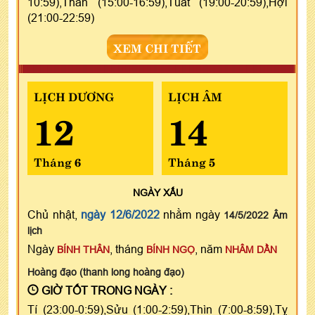
10:59),Thân (15:00-16:59),Tuất (19:00-20:59),Hợi
(21:00-22:59)
XEM CHI TIẾT
LỊCH DƯƠNG
LỊCH ÂM
12
14
Tháng 6
Tháng 5
NGÀY
XẤU
Chủ nhật,
ngày 12/6/2022
nhằm ngày
14/5/2022 Âm
lịch
Ngày
, tháng
, năm
BÍNH THÂN
BÍNH NGỌ
NHÂM DẦN
Hoàng đạo (thanh long hoàng đạo)
GIỜ TỐT TRONG NGÀY :
Tí (23:00-0:59),Sửu (1:00-2:59),Thìn (7:00-8:59),Tỵ