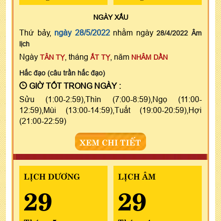
NGÀY
XẤU
Thứ bảy,
ngày 28/5/2022
nhằm ngày
28/4/2022 Âm
lịch
Ngày
, tháng
, năm
TÂN TỴ
ẤT TỴ
NHÂM DẦN
Hắc đạo (câu trần hắc đạo)
GIỜ TỐT TRONG NGÀY :
Sửu (1:00-2:59),Thìn (7:00-8:59),Ngọ (11:00-
12:59),Mùi (13:00-14:59),Tuất (19:00-20:59),Hợi
(21:00-22:59)
XEM CHI TIẾT
LỊCH DƯƠNG
LỊCH ÂM
29
29