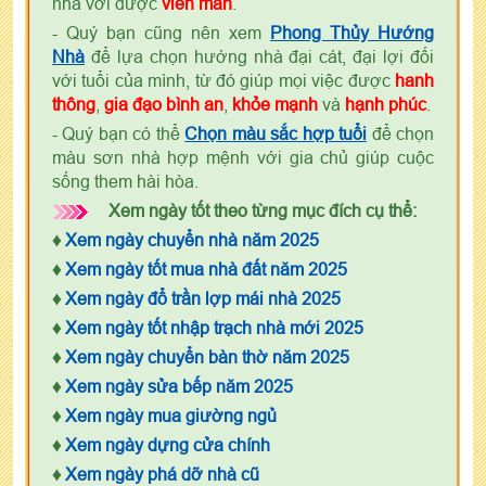
nhà với được
viên mãn
.
- Quý bạn cũng nên xem
Phong Thủy Hướng
Nhà
để lựa chọn hướng nhà đại cát, đại lợi đối
với tuổi của mình, từ đó giúp mọi việc được
hanh
thông
,
gia đạo bình an
,
khỏe mạnh
và
hạnh phúc
.
- Quý bạn có thể
Chọn màu sắc hợp tuổi
để chọn
màu sơn nhà hợp mệnh với gia chủ giúp cuộc
sống them hài hòa.
Xem ngày tốt theo từng mục đích cụ thể:
♦
Xem ngày chuyển nhà năm 2025
♦
Xem ngày tốt mua nhà đất năm 2025
♦
Xem ngày đổ trần lợp mái nhà 2025
♦
Xem ngày tốt nhập trạch nhà mới 2025
♦
Xem ngày chuyển bàn thờ năm 2025
♦
Xem ngày sửa bếp năm 2025
♦
Xem ngày mua giường ngủ
♦
Xem ngày dựng cửa chính
♦
Xem ngày phá dỡ nhà cũ