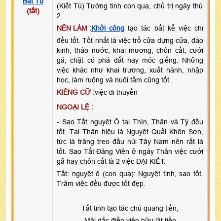
Bát Tú
(Kiết Tú) Tướng tinh con quạ, chủ trị ngày thứ
(tất)
2.
NÊN LÀM :
Khởi công
tạo tác bất kể việc chi
đều tốt. Tốt nhất là việc trổ cửa dựng cửa, đào
kinh, tháo nước, khai mương, chôn cất, cưới
gả, chặt cỏ phá đất hay móc giếng. Những
việc khác như khai trương, xuất hành, nhập
học, làm ruộng và nuôi tằm cũng tốt .
KIÊNG CỮ :
việc đi thuyền
NGOẠI LỆ :
- Sao Tất nguyệt Ô tại Thìn, Thân và Tý đều
tốt. Tại Thân hiệu là Nguyệt Quải Khôn Sơn,
tức là trăng treo đầu núi Tây Nam nên rất là
tốt. Sao Tất Đăng Viên ở ngày Thân việc cưới
gã hay chôn cất là 2 việc ĐẠI KIẾT.
Tất: nguyệt ô (con quạ): Nguyệt tinh, sao tốt.
Trăm việc đều được tốt đẹp.
Tất tinh tạo tác chủ quang tiền,
Mãi dắc điền viên hữu lật tiền