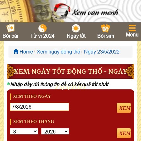
Menu
Bói bài
Tử vi 2024
Ngày tốt
Bói sim
Home
Xem ngày động thổ
Ngày 23/5/2022
XEM NGÀY TỐT ĐỘNG THỔ - NGÀY
Nhập đầy đủ thông tin để có kết quả tốt nhất
23/5/2022
XEM THEO NGÀY
XEM
XEM THEO THÁNG
XEM