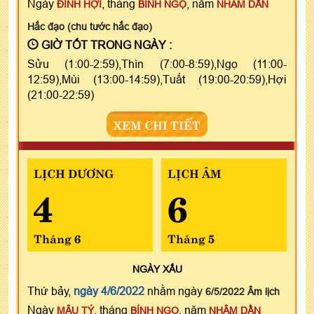
Ngày
, tháng
, năm
ĐINH HỢI
BÍNH NGỌ
NHÂM DẦN
Hắc đạo (chu tước hắc đạo)
GIỜ TỐT TRONG NGÀY :
Sửu (1:00-2:59),Thìn (7:00-8:59),Ngọ (11:00-
12:59),Mùi (13:00-14:59),Tuất (19:00-20:59),Hợi
(21:00-22:59)
XEM CHI TIẾT
LỊCH DƯƠNG
LỊCH ÂM
4
6
Tháng 6
Tháng 5
NGÀY
XẤU
Thứ bảy,
ngày 4/6/2022
nhằm ngày
6/5/2022 Âm lịch
Ngày
, tháng
, năm
MẬU TÝ
BÍNH NGỌ
NHÂM DẦN