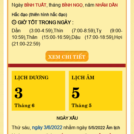
Ngày
, tháng
, năm
BÍNH TUẤT
BÍNH NGỌ
NHÂM DẦN
Hắc đạo (thiên hình hắc đạo)
GIỜ TỐT TRONG NGÀY :
Dần (3:00-4:59),Thìn (7:00-8:59),Tỵ (9:00-
10:59),Thân (15:00-16:59),Dậu (17:00-18:59),Hợi
(21:00-22:59)
XEM CHI TIẾT
LỊCH DƯƠNG
LỊCH ÂM
3
5
Tháng 6
Tháng 5
NGÀY
XẤU
Thứ sáu,
ngày 3/6/2022
nhằm ngày
5/5/2022 Âm lịch