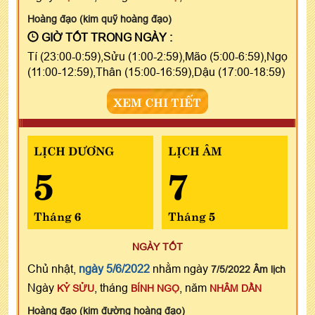
Hoàng đạo (kim quỹ hoàng đạo)
GIỜ TỐT TRONG NGÀY :
Tí (23:00-0:59),Sửu (1:00-2:59),Mão (5:00-6:59),Ngọ
(11:00-12:59),Thân (15:00-16:59),Dậu (17:00-18:59)
XEM CHI TIẾT
LỊCH DƯƠNG
LỊCH ÂM
5
7
Tháng 6
Tháng 5
NGÀY TỐT
Chủ nhật,
ngày 5/6/2022
nhằm ngày
7/5/2022 Âm lịch
Ngày
, tháng
, năm
KỶ SỬU
BÍNH NGỌ
NHÂM DẦN
Hoàng đạo (kim đường hoàng đạo)