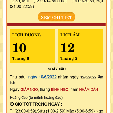
12:59),Mùi (13:00-14:59),Tuất (19:00-20:59),Hợi
(21:00-22:59)
XEM CHI TIẾT
LỊCH DƯƠNG
LỊCH ÂM
10
12
Tháng 6
Tháng 5
NGÀY
XẤU
Thứ sáu,
ngày 10/6/2022
nhằm ngày
12/5/2022 Âm
lịch
Ngày
, tháng
, năm
GIÁP NGỌ
BÍNH NGỌ
NHÂM DẦN
Hoàng đạo (tư mệnh hoàng đạo)
GIỜ TỐT TRONG NGÀY :
Tí (23:00-0:59),Sửu (1:00-2:59),Mão (5:00-6:59),Ngọ