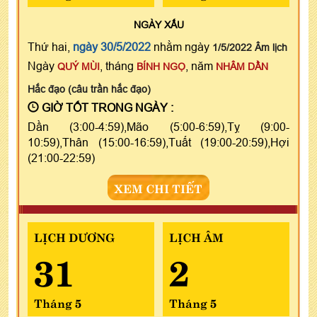
NGÀY
XẤU
Thứ hai,
ngày 30/5/2022
nhằm ngày
1/5/2022 Âm lịch
Ngày
, tháng
, năm
QUÝ MÙI
BÍNH NGỌ
NHÂM DẦN
Hắc đạo (câu trần hắc đạo)
GIỜ TỐT TRONG NGÀY :
Dần (3:00-4:59),Mão (5:00-6:59),Tỵ (9:00-
10:59),Thân (15:00-16:59),Tuất (19:00-20:59),Hợi
(21:00-22:59)
XEM CHI TIẾT
LỊCH DƯƠNG
LỊCH ÂM
31
2
Tháng 5
Tháng 5