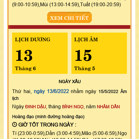
(9:00-10:59),Mùi (13:00-14:59),Tuất (19:00-20:59)
XEM CHI TIẾT
LỊCH DƯƠNG
LỊCH ÂM
13
15
Tháng 6
Tháng 5
NGÀY
XẤU
Thứ hai,
ngày 13/6/2022
nhằm ngày
15/5/2022 Âm
lịch
Ngày
, tháng
, năm
ĐINH DẬU
BÍNH NGỌ
NHÂM DẦN
Hoàng đạo (minh đường hoàng đạo)
GIỜ TỐT TRONG NGÀY :
Tí (23:00-0:59),Dần (3:00-4:59),Mão (5:00-6:59),Ngọ