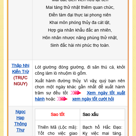
Mai táng thử nhật thiêm quan chức,
Điền tàm đại thực lai phong niên
Khai môn phóng thủy đa cát lật,
Hợp gia nhân khẩu đắc an nhiên,
Hôn nhân nhược năng phùng thử nhật,
Sinh đắc hài nhi phúc thọ toàn.
Thập Nhị
Lót giường đóng giường, đi săn thú cá, khởi
Kiến Trừ
công làm lò nhuộm lò gốm.
(TRỰC
Xuất hành đường thủy. Vì vậy, quý bạn nên
NGUY)
chọn một ngày khác gần nhất để xuất hành
trăm sự đều tốt
>>>
Xem ngày tốt xuất
hành
hoặc
>>>
xem ngày tốt cưới hỏi
Ngọc
Sao tốt
Sao xấu
Hạp
Thông
Thiên Mã (Lộc mã):
Bạch hổ Hắc Đạo:
Thư
Tốt cho việc giao
Kỵ việc mai táng.