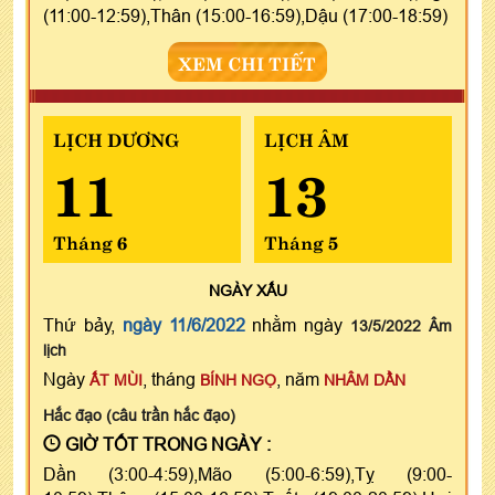
(11:00-12:59),Thân (15:00-16:59),Dậu (17:00-18:59)
XEM CHI TIẾT
LỊCH DƯƠNG
LỊCH ÂM
11
13
Tháng 6
Tháng 5
NGÀY
XẤU
Thứ bảy,
ngày 11/6/2022
nhằm ngày
13/5/2022 Âm
lịch
Ngày
, tháng
, năm
ẤT MÙI
BÍNH NGỌ
NHÂM DẦN
Hắc đạo (câu trần hắc đạo)
GIỜ TỐT TRONG NGÀY :
Dần (3:00-4:59),Mão (5:00-6:59),Tỵ (9:00-