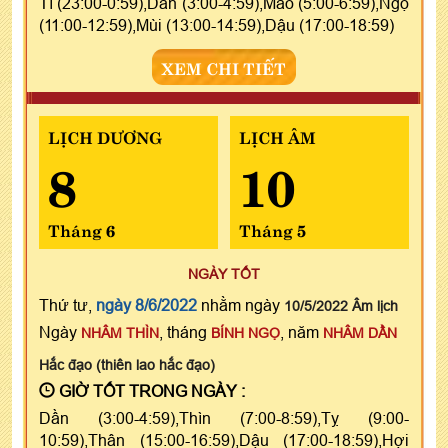
Tí (23:00-0:59),Dần (3:00-4:59),Mão (5:00-6:59),Ngọ
(11:00-12:59),Mùi (13:00-14:59),Dậu (17:00-18:59)
XEM CHI TIẾT
LỊCH DƯƠNG
LỊCH ÂM
8
10
Tháng 6
Tháng 5
NGÀY TỐT
Thứ tư,
ngày 8/6/2022
nhằm ngày
10/5/2022 Âm lịch
Ngày
, tháng
, năm
NHÂM THÌN
BÍNH NGỌ
NHÂM DẦN
Hắc đạo (thiên lao hắc đạo)
GIỜ TỐT TRONG NGÀY :
Dần (3:00-4:59),Thìn (7:00-8:59),Tỵ (9:00-
10:59),Thân (15:00-16:59),Dậu (17:00-18:59),Hợi