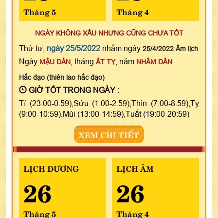
Tháng 5
Tháng 4
NGÀY KHÔNG XẤU NHƯNG CŨNG CHƯA TỐT
Thứ tư,
ngày 25/5/2022
nhằm ngày
25/4/2022 Âm lịch
Ngày
, tháng
, năm
MẬU DẦN
ẤT TỴ
NHÂM DẦN
Hắc đạo (thiên lao hắc đạo)
GIỜ TỐT TRONG NGÀY :
Tí (23:00-0:59),Sửu (1:00-2:59),Thìn (7:00-8:59),Tỵ
(9:00-10:59),Mùi (13:00-14:59),Tuất (19:00-20:59)
XEM CHI TIẾT
LỊCH DƯƠNG
LỊCH ÂM
26
26
Tháng 5
Tháng 4