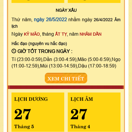
NGÀY
XẤU
Thứ năm,
ngày 26/5/2022
nhằm ngày
26/4/2022 Âm
lịch
Ngày
, tháng
, năm
KỶ MÃO
ẤT TỴ
NHÂM DẦN
Hắc đạo (nguyên vu hắc đạo)
GIỜ TỐT TRONG NGÀY :
Tí (23:00-0:59),Dần (3:00-4:59),Mão (5:00-6:59),Ngọ
(11:00-12:59),Mùi (13:00-14:59),Dậu (17:00-18:59)
XEM CHI TIẾT
LỊCH DƯƠNG
LỊCH ÂM
27
27
Tháng 5
Tháng 4