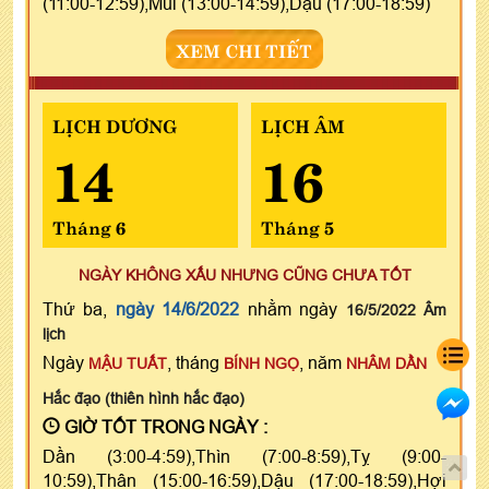
(11:00-12:59),Mùi (13:00-14:59),Dậu (17:00-18:59)
XEM CHI TIẾT
LỊCH DƯƠNG
LỊCH ÂM
14
16
Tháng 6
Tháng 5
NGÀY KHÔNG XẤU NHƯNG CŨNG CHƯA TỐT
Thứ ba,
ngày 14/6/2022
nhằm ngày
16/5/2022 Âm
lịch
Ngày
, tháng
, năm
MẬU TUẤT
BÍNH NGỌ
NHÂM DẦN
Hắc đạo (thiên hình hắc đạo)
GIỜ TỐT TRONG NGÀY :
Dần (3:00-4:59),Thìn (7:00-8:59),Tỵ (9:00-
10:59),Thân (15:00-16:59),Dậu (17:00-18:59),Hợi