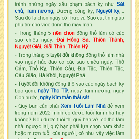
tránh những ngày xấu phạm bách kỵ như
Sát
chủ
,
Tam nương
, Dương công kỵ,
Nguyệt kỵ
,...
Sau đó là chọn ngày có Trực và Sao cát tinh giúp
phù trợ cho việc động thổ may mắn.
- Trong tháng 5
nên chọn
động thổ làm có các
sao chiếu ngày:
Đại Hồng Sa, Thiên Thành,
Nguyệt Giải, Giải Thần, Thiên Hỷ
- Trong tháng 5
tuyệt đối không
động thổ làm nhà
vào ngày hắc đạo có các sao chiếu ngày:
Thổ
Cấm, Thổ Kỵ, Thiên Cẩu, Địa Tặc, Thiên Tặc,
Câu Giảo, Hà Khôi, Nguyệt Phá
.
-
Tuyệt đối không
động thổ vào các ngày bách kỵ
bao gồm:
ngày Thọ Tử
, ngày Tam nương, ngày
Con nước,
ngày Kim thần thất sát
...
- Quý bạn cần phải
Xem Tuổi Làm Nhà
để xem
trong năm 2022 mình có được tuổi làm nhà hay
không? Nếu được tuổi thì quý bạn với có thể làm
nhà, ngược lại, quý bạn phải lựa chọn năm khác
hoặc mượn tuổi của người, có như vậy việc làm