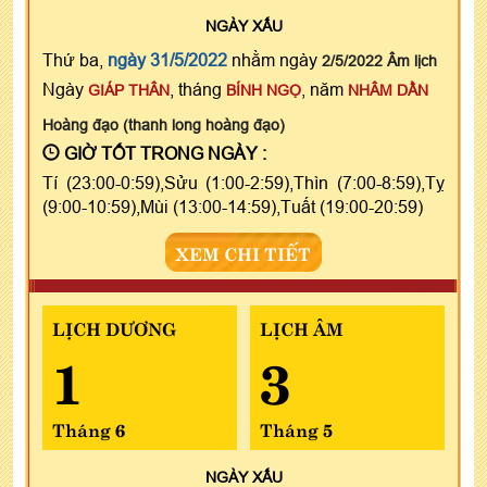
NGÀY
XẤU
Thứ ba,
ngày 31/5/2022
nhằm ngày
2/5/2022 Âm lịch
Ngày
, tháng
, năm
GIÁP THÂN
BÍNH NGỌ
NHÂM DẦN
Hoàng đạo (thanh long hoàng đạo)
GIỜ TỐT TRONG NGÀY :
Tí (23:00-0:59),Sửu (1:00-2:59),Thìn (7:00-8:59),Tỵ
(9:00-10:59),Mùi (13:00-14:59),Tuất (19:00-20:59)
XEM CHI TIẾT
LỊCH DƯƠNG
LỊCH ÂM
1
3
Tháng 6
Tháng 5
NGÀY
XẤU