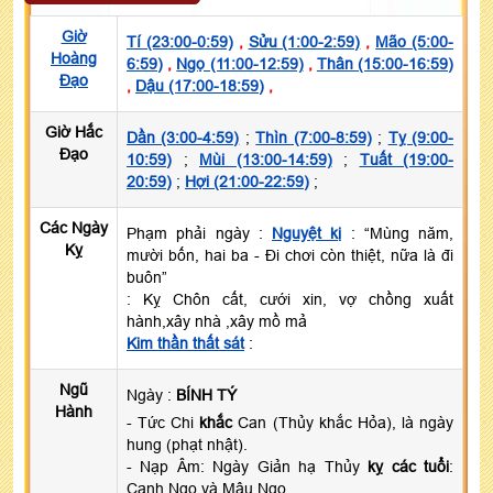
Giờ
Tí (23:00-0:59)
,
Sửu (1:00-2:59)
,
Mão (5:00-
Hoàng
6:59)
,
Ngọ (11:00-12:59)
,
Thân (15:00-16:59)
Đạo
,
Dậu (17:00-18:59)
,
Giờ Hắc
Dần (3:00-4:59)
;
Thìn (7:00-8:59)
;
Tỵ (9:00-
Đạo
10:59)
;
Mùi (13:00-14:59)
;
Tuất (19:00-
20:59)
;
Hợi (21:00-22:59)
;
Các Ngày
Phạm phải ngày :
Nguyệt kị
: “Mùng năm,
Kỵ
mười bốn, hai ba - Đi chơi còn thiệt, nữa là đi
buôn”
: Kỵ Chôn cất, cưới xin, vợ chồng xuất
hành,xây nhà ,xây mồ mả
Kim thần thất sát
:
Ngũ
Ngày :
BÍNH TÝ
Hành
- Tức Chi
khắc
Can (Thủy khắc Hỏa), là ngày
hung (phạt nhật).
- Nạp Âm: Ngày Giản hạ Thủy
kỵ các tuổi
:
Canh Ngọ và Mậu Ngọ.