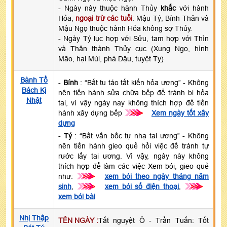
- Ngày này thuộc hành Thủy
khắc
với hành
Hỏa,
ngoại trừ các tuổi
: Mậu Tý, Bính Thân và
Mậu Ngọ thuộc hành Hỏa không sợ Thủy.
- Ngày Tý lục hợp với Sửu, tam hợp với Thìn
và Thân thành Thủy cục (Xung Ngọ, hình
Mão, hại Mùi, phá Dậu, tuyệt Tỵ)
Bành Tổ
-
Bính
: “Bất tu táo tất kiến hỏa ương” - Không
Bách Kị
nên tiến hành sửa chữa bếp để tránh bị hỏa
Nhật
tai, vì vậy ngày nay không thích hợp để tiến
hành xây dựng bếp
>>>
Xem ngày tốt xây
dựng
-
Tý
: “Bất vấn bốc tự nhạ tai ương” - Không
nên tiến hành gieo quẻ hỏi việc để tránh tự
rước lấy tai ương. Vì vậy, ngày này không
thích hợp để làm các việc Xem bói, gieo quẻ
như:
>>>
xem bói theo ngày tháng năm
sinh
,
>>>
xem bói số điện thoại
,
>>>
xem bói bài
Nhị Thập
TÊN NGÀY :
Tất nguyệt Ô - Trần Tuấn: Tốt