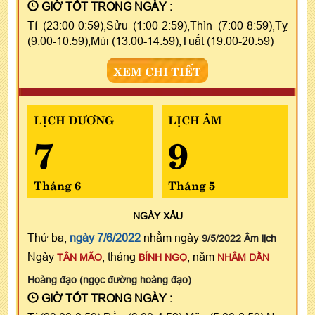
GIỜ TỐT TRONG NGÀY :
Tí (23:00-0:59),Sửu (1:00-2:59),Thìn (7:00-8:59),Tỵ
(9:00-10:59),Mùi (13:00-14:59),Tuất (19:00-20:59)
XEM CHI TIẾT
LỊCH DƯƠNG
LỊCH ÂM
7
9
Tháng 6
Tháng 5
NGÀY
XẤU
Thứ ba,
ngày 7/6/2022
nhằm ngày
9/5/2022 Âm lịch
Ngày
, tháng
, năm
TÂN MÃO
BÍNH NGỌ
NHÂM DẦN
Hoàng đạo (ngọc đường hoàng đạo)
GIỜ TỐT TRONG NGÀY :