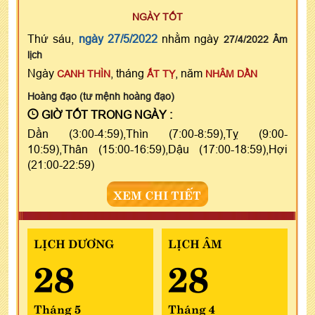
NGÀY TỐT
Thứ sáu,
ngày 27/5/2022
nhằm ngày
27/4/2022 Âm
lịch
Ngày
, tháng
, năm
CANH THÌN
ẤT TỴ
NHÂM DẦN
Hoàng đạo (tư mệnh hoàng đạo)
GIỜ TỐT TRONG NGÀY :
Dần (3:00-4:59),Thìn (7:00-8:59),Tỵ (9:00-
10:59),Thân (15:00-16:59),Dậu (17:00-18:59),Hợi
(21:00-22:59)
XEM CHI TIẾT
LỊCH DƯƠNG
LỊCH ÂM
28
28
Tháng 5
Tháng 4