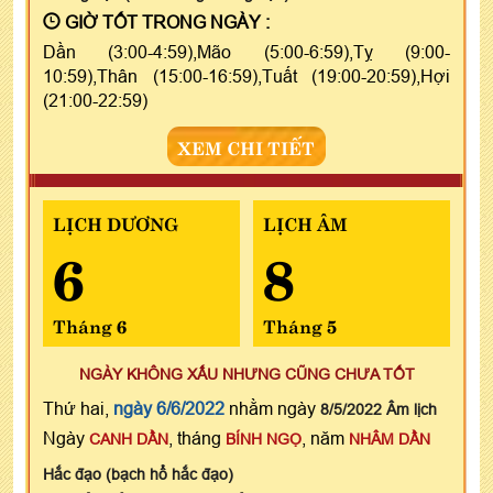
GIỜ TỐT TRONG NGÀY :
Dần (3:00-4:59),Mão (5:00-6:59),Tỵ (9:00-
10:59),Thân (15:00-16:59),Tuất (19:00-20:59),Hợi
(21:00-22:59)
XEM CHI TIẾT
LỊCH DƯƠNG
LỊCH ÂM
6
8
Tháng 6
Tháng 5
NGÀY KHÔNG XẤU NHƯNG CŨNG CHƯA TỐT
Thứ hai,
ngày 6/6/2022
nhằm ngày
8/5/2022 Âm lịch
Ngày
, tháng
, năm
CANH DẦN
BÍNH NGỌ
NHÂM DẦN
Hắc đạo (bạch hổ hắc đạo)