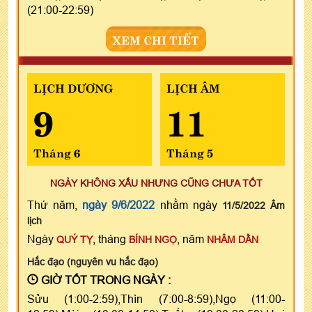
(21:00-22:59)
XEM CHI TIẾT
LỊCH DƯƠNG
LỊCH ÂM
9
11
Tháng 6
Tháng 5
NGÀY KHÔNG XẤU NHƯNG CŨNG CHƯA TỐT
Thứ năm,
ngày 9/6/2022
nhằm ngày
11/5/2022 Âm
lịch
Ngày
, tháng
, năm
QUÝ TỴ
BÍNH NGỌ
NHÂM DẦN
Hắc đạo (nguyên vu hắc đạo)
GIỜ TỐT TRONG NGÀY :
Sửu (1:00-2:59),Thìn (7:00-8:59),Ngọ (11:00-