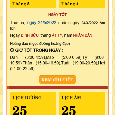
Tháng 5
Tháng 4
NGÀY TỐT
Thứ ba,
ngày 24/5/2022
nhằm ngày
24/4/2022 Âm
lịch
Ngày
, tháng
, năm
ĐINH SỬU
ẤT TỴ
NHÂM DẦN
Hoàng đạo (ngọc đường hoàng đạo)
GIỜ TỐT TRONG NGÀY :
Dần (3:00-4:59),Mão (5:00-6:59),Tỵ (9:00-
10:59),Thân (15:00-16:59),Tuất (19:00-20:59),Hợi
(21:00-22:59)
XEM CHI TIẾT
LỊCH DƯƠNG
LỊCH ÂM
25
25