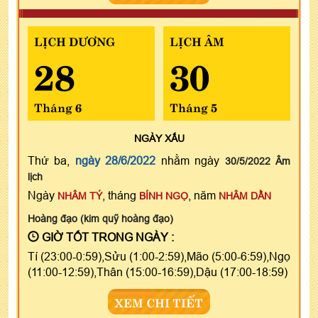
LỊCH DƯƠNG
LỊCH ÂM
28
30
Tháng 6
Tháng 5
NGÀY
XẤU
Thứ ba,
ngày 28/6/2022
nhằm ngày
30/5/2022 Âm
lịch
Ngày
, tháng
, năm
NHÂM TÝ
BÍNH NGỌ
NHÂM DẦN
Hoàng đạo (kim quỹ hoàng đạo)
GIỜ TỐT TRONG NGÀY :
Tí (23:00-0:59),Sửu (1:00-2:59),Mão (5:00-6:59),Ngọ
(11:00-12:59),Thân (15:00-16:59),Dậu (17:00-18:59)
XEM CHI TIẾT