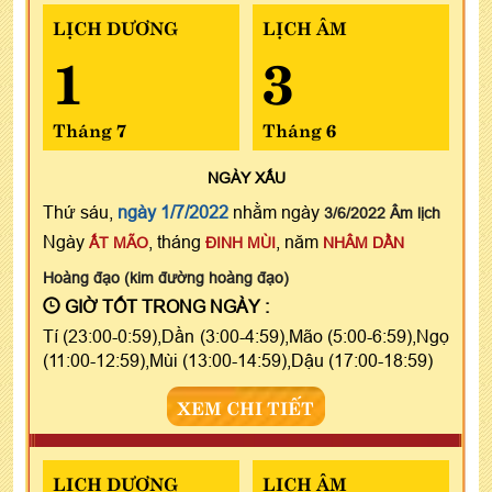
LỊCH DƯƠNG
LỊCH ÂM
1
3
Tháng 7
Tháng 6
NGÀY
XẤU
Thứ sáu,
ngày 1/7/2022
nhằm ngày
3/6/2022 Âm lịch
Ngày
, tháng
, năm
ẤT MÃO
ĐINH MÙI
NHÂM DẦN
Hoàng đạo (kim đường hoàng đạo)
GIỜ TỐT TRONG NGÀY :
Tí (23:00-0:59),Dần (3:00-4:59),Mão (5:00-6:59),Ngọ
(11:00-12:59),Mùi (13:00-14:59),Dậu (17:00-18:59)
XEM CHI TIẾT
LỊCH DƯƠNG
LỊCH ÂM