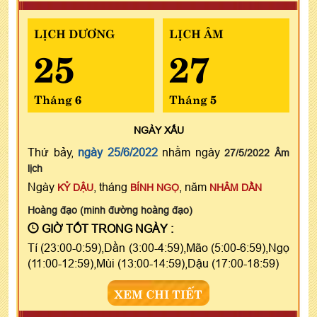
LỊCH DƯƠNG
LỊCH ÂM
25
27
Tháng 6
Tháng 5
NGÀY
XẤU
Thứ bảy,
ngày 25/6/2022
nhằm ngày
27/5/2022 Âm
lịch
Ngày
, tháng
, năm
KỶ DẬU
BÍNH NGỌ
NHÂM DẦN
Hoàng đạo (minh đường hoàng đạo)
GIỜ TỐT TRONG NGÀY :
Tí (23:00-0:59),Dần (3:00-4:59),Mão (5:00-6:59),Ngọ
(11:00-12:59),Mùi (13:00-14:59),Dậu (17:00-18:59)
XEM CHI TIẾT