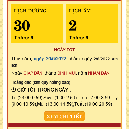
LỊCH DƯƠNG
LỊCH ÂM
30
2
Tháng 6
Tháng 6
NGÀY TỐT
Thứ năm,
ngày 30/6/2022
nhằm ngày
2/6/2022 Âm
lịch
Ngày
, tháng
, năm
GIÁP DẦN
ĐINH MÙI
NHÂM DẦN
Hoàng đạo (kim quỹ hoàng đạo)
GIỜ TỐT TRONG NGÀY :
Tí (23:00-0:59),Sửu (1:00-2:59),Thìn (7:00-8:59),Tỵ
(9:00-10:59),Mùi (13:00-14:59),Tuất (19:00-20:59)
XEM CHI TIẾT