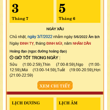
3
5
Tháng 7
Tháng 6
NGÀY
XẤU
Chủ nhật,
ngày 3/7/2022
nhằm ngày
5/6/2022 Âm lịch
Ngày
, tháng
, năm
ĐINH TỴ
ĐINH MÙI
NHÂM DẦN
Hoàng đạo (ngọc đường hoàng đạo)
GIỜ TỐT TRONG NGÀY :
Sửu (1:00-2:59),Thìn (7:00-8:59),Ngọ (11:00-
12:59),Mùi (13:00-14:59),Tuất (19:00-20:59),Hợi
(21:00-22:59)
XEM CHI TIẾT
LỊCH DƯƠNG
LỊCH ÂM