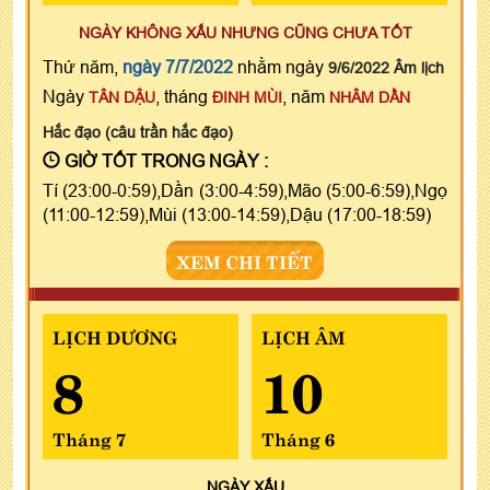
NGÀY KHÔNG XẤU NHƯNG CŨNG CHƯA TỐT
Thứ năm,
ngày 7/7/2022
nhằm ngày
9/6/2022 Âm lịch
Ngày
, tháng
, năm
TÂN DẬU
ĐINH MÙI
NHÂM DẦN
Hắc đạo (câu trần hắc đạo)
GIỜ TỐT TRONG NGÀY :
Tí (23:00-0:59),Dần (3:00-4:59),Mão (5:00-6:59),Ngọ
(11:00-12:59),Mùi (13:00-14:59),Dậu (17:00-18:59)
XEM CHI TIẾT
LỊCH DƯƠNG
LỊCH ÂM
8
10
Tháng 7
Tháng 6
NGÀY
XẤU