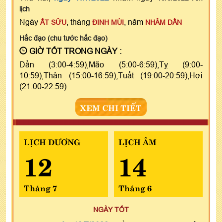
lịch
Ngày
, tháng
, năm
ẤT SỬU
ĐINH MÙI
NHÂM DẦN
Hắc đạo (chu tước hắc đạo)
GIỜ TỐT TRONG NGÀY :
Dần (3:00-4:59),Mão (5:00-6:59),Tỵ (9:00-
10:59),Thân (15:00-16:59),Tuất (19:00-20:59),Hợi
(21:00-22:59)
XEM CHI TIẾT
LỊCH DƯƠNG
LỊCH ÂM
12
14
Tháng 7
Tháng 6
NGÀY TỐT