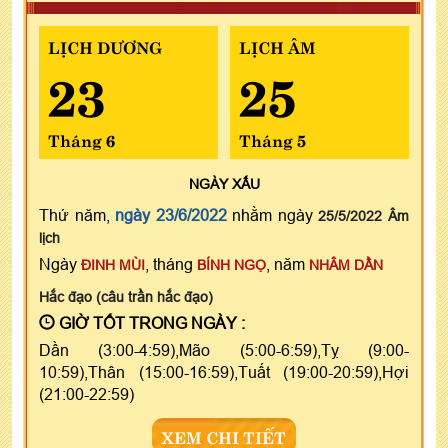
LỊCH DƯƠNG
LỊCH ÂM
23
25
Tháng 6
Tháng 5
NGÀY
XẤU
Thứ năm,
ngày 23/6/2022
nhằm ngày
25/5/2022 Âm
lịch
Ngày
, tháng
, năm
ĐINH MÙI
BÍNH NGỌ
NHÂM DẦN
Hắc đạo (câu trần hắc đạo)
GIỜ TỐT TRONG NGÀY :
Dần (3:00-4:59),Mão (5:00-6:59),Tỵ (9:00-
10:59),Thân (15:00-16:59),Tuất (19:00-20:59),Hợi
(21:00-22:59)
XEM CHI TIẾT