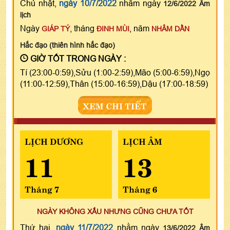
Chủ nhật,
ngày 10/7/2022
nhằm ngày
12/6/2022 Âm
lịch
Ngày
, tháng
, năm
GIÁP TÝ
ĐINH MÙI
NHÂM DẦN
Hắc đạo (thiên hình hắc đạo)
GIỜ TỐT TRONG NGÀY :
Tí (23:00-0:59),Sửu (1:00-2:59),Mão (5:00-6:59),Ngọ
(11:00-12:59),Thân (15:00-16:59),Dậu (17:00-18:59)
XEM CHI TIẾT
LỊCH DƯƠNG
LỊCH ÂM
11
13
Tháng 7
Tháng 6
NGÀY KHÔNG XẤU NHƯNG CŨNG CHƯA TỐT
Thứ hai,
ngày 11/7/2022
nhằm ngày
13/6/2022 Âm