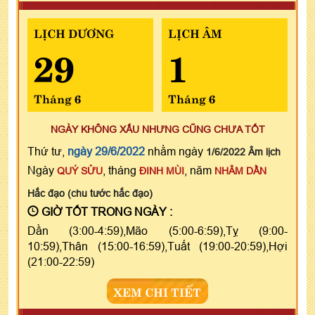
LỊCH DƯƠNG
LỊCH ÂM
29
1
Tháng 6
Tháng 6
NGÀY KHÔNG XẤU NHƯNG CŨNG CHƯA TỐT
Thứ tư,
ngày 29/6/2022
nhằm ngày
1/6/2022 Âm lịch
Ngày
, tháng
, năm
QUÝ SỬU
ĐINH MÙI
NHÂM DẦN
Hắc đạo (chu tước hắc đạo)
GIỜ TỐT TRONG NGÀY :
Dần (3:00-4:59),Mão (5:00-6:59),Tỵ (9:00-
10:59),Thân (15:00-16:59),Tuất (19:00-20:59),Hợi
(21:00-22:59)
XEM CHI TIẾT