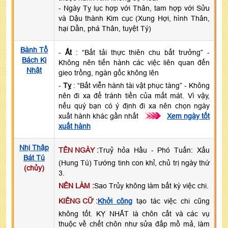
- Ngày Tỵ lục hợp với Thân, tam hợp với Sửu
và Dậu thành Kim cục (Xung Hợi, hình Thân,
hại Dần, phá Thân, tuyệt Tý)
Bành Tổ
-
Ất
: “Bất tải thực thiên chu bất trưởng” -
Bách Kị
Không nên tiến hành các việc liên quan đến
Nhật
gieo trồng, ngàn gốc không lên
-
Tỵ
: “Bất viễn hành tài vật phục tàng” - Không
nên đi xa để tránh tiền của mất mát. Vì vậy,
nếu quý bạn có ý định đi xa nên chọn ngày
xuất hành khác gần nhất
>>>
Xem ngày tốt
xuất hành
Nhị Thập
TÊN NGÀY :
Truỷ hỏa Hầu - Phó Tuấn: Xấu
Bát Tú
(Hung Tú) Tướng tinh con khỉ, chủ trị ngày thứ
(chủy)
3.
NÊN LÀM :
Sao Trủy không làm bất kỳ việc chi.
KIÊNG CỮ :
Khởi công
tạo tác việc chi cũng
không tốt. KỴ NHẤT là chôn cất và các vụ
thuộc về chết chôn như sửa đắp mồ mả, làm