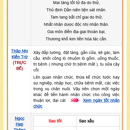
Mai táng tốt tử đa do thử,
Thủ định Dần niên tiện sát nhân.
Tam tang bất chỉ giai do thử,
Nhất nhân dược độc nhị nhân thân.
Gia môn điền địa giai thoán bại,
Thương khố kim tiền hóa tác cần.
Thập Nhị
Xây đắp tường, đặt táng, gắn cửa, kê gác, làm
Kiến Trừ
cầu. khởi công lò nhuộm lò gốm, uống thuốc,
(TRỰC
trị bệnh ( nhưng chớ trị bệnh mắt ), tu sửa cây
BẾ)
cối.
Lên quan nhận chức, thừa kế chức tước hay
sự nghiệp, nhập học, chữa bệnh mắt, các việc
trong vụ chăn nuôi. Vậy nên chọn một ngày
khác để tiến hành nhận chức cho công việc
thuận lợi, đại cát
>>>
Xem ngày tốt nhận
chức
Ngọc
Sao tốt
Sao xấu
Hạp
Thông