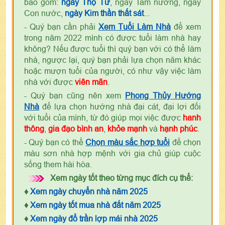
bao gồm:
ngày Thọ Tử
, ngày Tam nương, ngày
Con nước,
ngày Kim thần thất sát
...
- Quý bạn cần phải
Xem Tuổi Làm Nhà
để xem
trong năm 2022 mình có được tuổi làm nhà hay
không? Nếu được tuổi thì quý bạn với có thể làm
nhà, ngược lại, quý bạn phải lựa chọn năm khác
hoặc mượn tuổi của người, có như vậy việc làm
nhà với được
viên mãn
.
- Quý bạn cũng nên xem
Phong Thủy Hướng
Nhà
để lựa chọn hướng nhà đại cát, đại lợi đối
với tuổi của mình, từ đó giúp mọi việc được
hanh
thông
,
gia đạo bình an
,
khỏe mạnh
và
hạnh phúc
.
- Quý bạn có thể
Chọn màu sắc hợp tuổi
để chọn
màu sơn nhà hợp mệnh với gia chủ giúp cuộc
sống them hài hòa.
Xem ngày tốt theo từng mục đích cụ thể:
♦
Xem ngày chuyển nhà năm 2025
♦
Xem ngày tốt mua nhà đất năm 2025
♦
Xem ngày đổ trần lợp mái nhà 2025