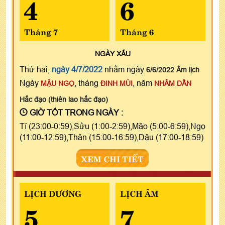
4
6
Tháng 7
Tháng 6
NGÀY
XẤU
Thứ hai,
ngày 4/7/2022
nhằm ngày
6/6/2022 Âm lịch
Ngày
, tháng
, năm
MẬU NGỌ
ĐINH MÙI
NHÂM DẦN
Hắc đạo (thiên lao hắc đạo)
GIỜ TỐT TRONG NGÀY :
Tí (23:00-0:59),Sửu (1:00-2:59),Mão (5:00-6:59),Ngọ
(11:00-12:59),Thân (15:00-16:59),Dậu (17:00-18:59)
XEM CHI TIẾT
LỊCH DƯƠNG
LỊCH ÂM
5
7