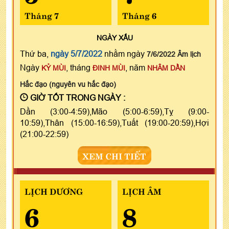
Tháng 7
Tháng 6
NGÀY
XẤU
Thứ ba,
ngày 5/7/2022
nhằm ngày
7/6/2022 Âm lịch
Ngày
, tháng
, năm
KỶ MÙI
ĐINH MÙI
NHÂM DẦN
Hắc đạo (nguyên vu hắc đạo)
GIỜ TỐT TRONG NGÀY :
Dần (3:00-4:59),Mão (5:00-6:59),Tỵ (9:00-
10:59),Thân (15:00-16:59),Tuất (19:00-20:59),Hợi
(21:00-22:59)
XEM CHI TIẾT
LỊCH DƯƠNG
LỊCH ÂM
6
8