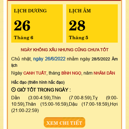
LỊCH DƯƠNG
LỊCH ÂM
26
28
Tháng 6
Tháng 5
NGÀY KHÔNG XẤU NHƯNG CŨNG CHƯA TỐT
Chủ nhật,
ngày 26/6/2022
nhằm ngày
28/5/2022 Âm
lịch
Ngày
, tháng
, năm
CANH TUẤT
BÍNH NGỌ
NHÂM DẦN
Hắc đạo (thiên hình hắc đạo)
GIỜ TỐT TRONG NGÀY :
Dần (3:00-4:59),Thìn (7:00-8:59),Tỵ (9:00-
10:59),Thân (15:00-16:59),Dậu (17:00-18:59),Hợi
(21:00-22:59)
XEM CHI TIẾT