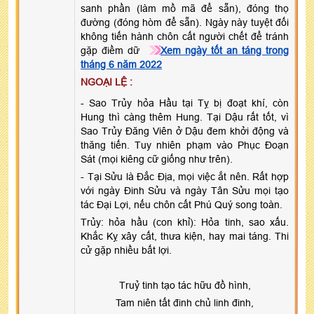
sanh phần (làm mồ mã để sẵn), đóng thọ
đường (đóng hòm để sẵn). Ngày này tuyệt đối
không tiến hành chôn cất người chết để tránh
gặp điềm dữ
Xem ngày tốt an táng trong
tháng 6 năm 2022
NGOẠI LỆ :
- Sao Trủy hỏa Hầu tại Tỵ bị đoạt khí, còn
Hung thì càng thêm Hung. Tại Dậu rất tốt, vì
Sao Trủy Đăng Viên ở Dậu đem khởi động và
thăng tiến. Tuy nhiên phạm vào Phục Đoạn
Sát (mọi kiêng cữ giống như trên).
- Tại Sửu là Đắc Địa, mọi việc ắt nên. Rất hợp
với ngày Đinh Sửu và ngày Tân Sửu mọi tạo
tác Đại Lợi, nếu chôn cất Phú Quý song toàn.
Trủy: hỏa hầu (con khỉ): Hỏa tinh, sao xấu.
Khắc Kỵ xây cất, thưa kiện, hay mai táng. Thi
cử gặp nhiều bất lợi.
Truỷ tinh tạo tác hữu đồ hình,
Tam niên tất đinh chủ linh đinh,