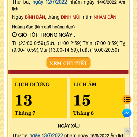
Thứ ba,
ngày 12/7/2022
nhằm ngày
14/6/2022 Âm
lịch
Ngày
, tháng
, năm
BÍNH DẦN
ĐINH MÙI
NHÂM DẦN
Hoàng đạo (kim quỹ hoàng đạo)
GIỜ TỐT TRONG NGÀY :
Tí (23:00-0:59),Sửu (1:00-2:59),Thìn (7:00-8:59),Tỵ
(9:00-10:59),Mùi (13:00-14:59),Tuất (19:00-20:59)
XEM CHI TIẾT
LỊCH DƯƠNG
LỊCH ÂM
13
15
Tháng 7
Tháng 6
NGÀY
XẤU
Thứ tư,
ngày 13/7/2022
nhằm ngày
15/6/2022 Âm lịch