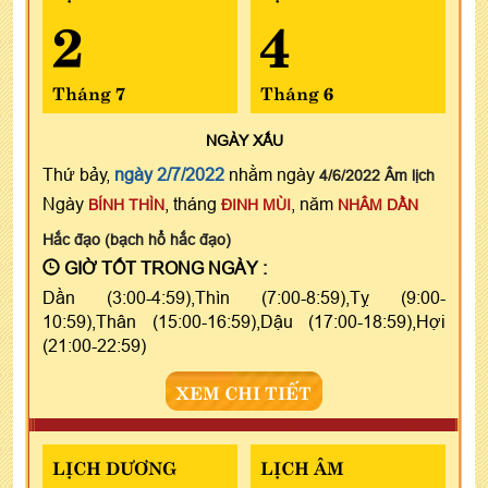
2
4
Tháng 7
Tháng 6
NGÀY
XẤU
Thứ bảy,
ngày 2/7/2022
nhằm ngày
4/6/2022 Âm lịch
Ngày
, tháng
, năm
BÍNH THÌN
ĐINH MÙI
NHÂM DẦN
Hắc đạo (bạch hổ hắc đạo)
GIỜ TỐT TRONG NGÀY :
Dần (3:00-4:59),Thìn (7:00-8:59),Tỵ (9:00-
10:59),Thân (15:00-16:59),Dậu (17:00-18:59),Hợi
(21:00-22:59)
XEM CHI TIẾT
LỊCH DƯƠNG
LỊCH ÂM