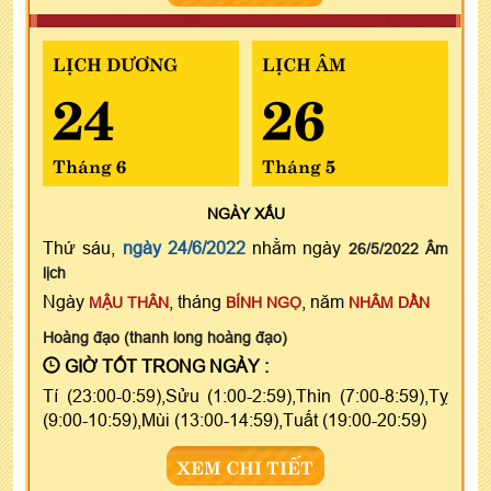
LỊCH DƯƠNG
LỊCH ÂM
24
26
Tháng 6
Tháng 5
NGÀY
XẤU
Thứ sáu,
ngày 24/6/2022
nhằm ngày
26/5/2022 Âm
lịch
Ngày
, tháng
, năm
MẬU THÂN
BÍNH NGỌ
NHÂM DẦN
Hoàng đạo (thanh long hoàng đạo)
GIỜ TỐT TRONG NGÀY :
Tí (23:00-0:59),Sửu (1:00-2:59),Thìn (7:00-8:59),Tỵ
(9:00-10:59),Mùi (13:00-14:59),Tuất (19:00-20:59)
XEM CHI TIẾT