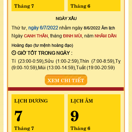
Tháng 7
Tháng 6
NGÀY
XẤU
Thứ tư,
ngày 6/7/2022
nhằm ngày
8/6/2022 Âm lịch
Ngày
, tháng
, năm
CANH THÂN
ĐINH MÙI
NHÂM DẦN
Hoàng đạo (tư mệnh hoàng đạo)
GIỜ TỐT TRONG NGÀY :
Tí (23:00-0:59),Sửu (1:00-2:59),Thìn (7:00-8:59),Tỵ
(9:00-10:59),Mùi (13:00-14:59),Tuất (19:00-20:59)
XEM CHI TIẾT
LỊCH DƯƠNG
LỊCH ÂM
7
9
Tháng 7
Tháng 6