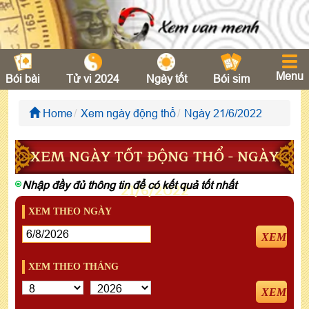
Menu
Bói bài
Tử vi 2024
Ngày tốt
Bói sim
Home
Xem ngày động thổ
Ngày 21/6/2022
XEM NGÀY TỐT ĐỘNG THỔ - NGÀY
Nhập đầy đủ thông tin để có kết quả tốt nhất
21/6/2022
XEM THEO NGÀY
XEM
XEM THEO THÁNG
XEM