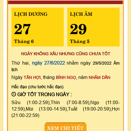
LỊCH DƯƠNG
LỊCH ÂM
27
29
Tháng 6
Tháng 5
NGÀY KHÔNG XẤU NHƯNG CŨNG CHƯA TỐT
Thứ hai,
ngày 27/6/2022
nhằm ngày
29/5/2022 Âm
lịch
Ngày
, tháng
, năm
TÂN HỢI
BÍNH NGỌ
NHÂM DẦN
Hắc đạo (chu tước hắc đạo)
GIỜ TỐT TRONG NGÀY :
Sửu (1:00-2:59),Thìn (7:00-8:59),Ngọ (11:00-
12:59),Mùi (13:00-14:59),Tuất (19:00-20:59),Hợi
(21:00-22:59)
XEM CHI TIẾT