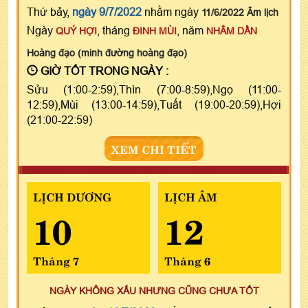
Thứ bảy,
ngày 9/7/2022
nhằm ngày
11/6/2022 Âm lịch
Ngày
, tháng
, năm
QUÝ HỢI
ĐINH MÙI
NHÂM DẦN
Hoàng đạo (minh đường hoàng đạo)
GIỜ TỐT TRONG NGÀY :
Sửu (1:00-2:59),Thìn (7:00-8:59),Ngọ (11:00-
12:59),Mùi (13:00-14:59),Tuất (19:00-20:59),Hợi
(21:00-22:59)
XEM CHI TIẾT
LỊCH DƯƠNG
LỊCH ÂM
10
12
Tháng 7
Tháng 6
NGÀY KHÔNG XẤU NHƯNG CŨNG CHƯA TỐT