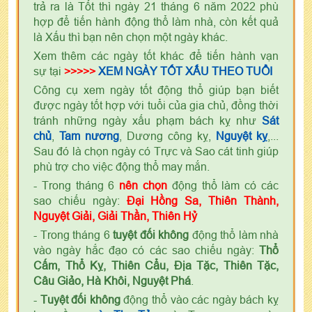
trả ra là Tốt thì ngày 21 tháng 6 năm 2022 phù
hợp để tiến hành động thổ làm nhà, còn kết quả
là Xấu thì bạn nên chọn một ngày khác.
Xem thêm các ngày tốt khác để tiến hành vạn
sự tại
>>>>>
XEM NGÀY TỐT XẤU THEO TUỔI
Công cụ xem ngày tốt động thổ giúp bạn biết
được ngày tốt hợp với tuổi của gia chủ, đồng thời
tránh những ngày xấu phạm bách kỵ như
Sát
chủ
,
Tam nương
, Dương công kỵ,
Nguyệt kỵ
,...
Sau đó là chọn ngày có Trực và Sao cát tinh giúp
phù trợ cho việc động thổ may mắn.
- Trong tháng 6
nên chọn
động thổ làm có các
sao chiếu ngày:
Đại Hồng Sa, Thiên Thành,
Nguyệt Giải, Giải Thần, Thiên Hỷ
- Trong tháng 6
tuyệt đối không
động thổ làm nhà
vào ngày hắc đạo có các sao chiếu ngày:
Thổ
Cấm, Thổ Kỵ, Thiên Cẩu, Địa Tặc, Thiên Tặc,
Câu Giảo, Hà Khôi, Nguyệt Phá
.
-
Tuyệt đối không
động thổ vào các ngày bách kỵ