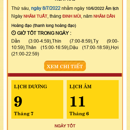
Thứ sáu,
ngày 8/7/2022
nhằm ngày
10/6/2022 Âm lịch
Ngày
, tháng
, năm
NHÂM TUẤT
ĐINH MÙI
NHÂM DẦN
Hoàng đạo (thanh long hoàng đạo)
GIỜ TỐT TRONG NGÀY :
Dần (3:00-4:59),Thìn (7:00-8:59),Tỵ (9:00-
10:59),Thân (15:00-16:59),Dậu (17:00-18:59),Hợi
(21:00-22:59)
XEM CHI TIẾT
LỊCH DƯƠNG
LỊCH ÂM
9
11
Tháng 7
Tháng 6
NGÀY TỐT