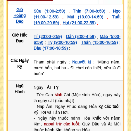
Giờ
Sửu (1:00-2:59)
,
Thìn (7:00-8:59)
,
Ngọ
Hoàng
(11:00-12:59)
,
Mùi (13:00-14:59)
,
Tuất
Đạo
(19:00-20:59)
,
Hợi (21:00-22:59)
,
Giờ Hắc
Tí (23:00-0:59)
;
Dần (3:00-4:59)
;
Mão (5:00-
Đạo
6:59)
;
Tỵ (9:00-10:59)
;
Thân (15:00-16:59)
;
Dậu (17:00-18:59)
;
Các Ngày
Phạm phải ngày :
Nguyệt kị
: “Mùng năm,
Kỵ
mười bốn, hai ba - Đi chơi còn thiệt, nữa là đi
buôn”
Ngũ
Ngày :
ẤT TỴ
Hành
- Tức Can
sinh
Chi (Mộc sinh Hỏa), ngày này
là ngày cát (bảo nhật).
- Nạp Âm: Ngày Phúc đăng Hỏa
kỵ các tuổi
:
Kỷ Hợi và Tân Hợi.
- Ngày này thuộc hành Hỏa
khắc
với hành
Kim,
ngoại trừ các tuổi
: Quý Dậu và Ất Mùi
thuộc hành Kim không sợ Hỏa.