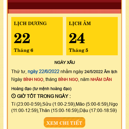
LỊCH DƯƠNG
LỊCH ÂM
22
24
Tháng 6
Tháng 5
NGÀY
XẤU
Thứ tư,
ngày 22/6/2022
nhằm ngày
24/5/2022 Âm lịch
Ngày
, tháng
, năm
BÍNH NGỌ
BÍNH NGỌ
NHÂM DẦN
Hoàng đạo (tư mệnh hoàng đạo)
GIỜ TỐT TRONG NGÀY :
Tí (23:00-0:59),Sửu (1:00-2:59),Mão (5:00-6:59),Ngọ
(11:00-12:59),Thân (15:00-16:59),Dậu (17:00-18:59)
XEM CHI TIẾT