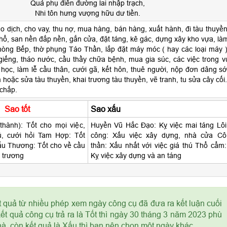
Quả phụ điền đường lai nhập trạch,
Nhi tôn hưng vượng hữu dư tiền.
o dịch, cho vay, thu nợ, mua hàng, bán hàng, xuất hành, đi tàu thuyền
hổ, san nền đắp nền, gắn cửa, đặt táng, kê gác, dựng xây kho vựa, là
òng Bếp, thờ phụng Táo Thần, lắp đặt máy móc ( hay các loại máy )
giếng, tháo nước, cầu thầy chữa bệnh, mua gia súc, các việc trong v
học, làm lễ cầu thân, cưới gã, kết hôn, thuê người, nộp đơn dâng sớ
 hoặc sửa tàu thuyền, khai trương tàu thuyền, vẽ tranh, tu sửa cây cối.
 chấp.
Sao tốt
Sao xấu
thành): Tốt cho mọi việc,
Huyền Vũ Hắc Đạo: Kỵ việc mai táng Lôi
ú, cưới hỏi Tam Hợp: Tốt
công: Xấu việc xây dựng, nhà cửa Cô
ẫu Thương: Tốt cho về cầu
thần: Xấu nhất với việc giá thú Thổ cẩm:
i trương
Kỵ việc xây dựng và an táng
t quả từ nhiều phép xem ngày công cụ đã đưa ra kết luận cuối
t quả công cụ trả ra là Tốt thì ngày 30 tháng 3 năm 2023 phù
à, còn kết quả là Xấu thì bạn nên chọn một ngày khác.