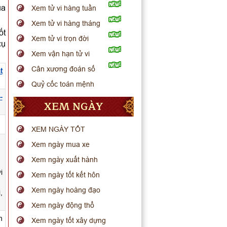
ua
Xem tử vi hàng tuần
Xem tử vi hàng tháng
ốt
Xem tử vi trọn đời
cụ
Xem vận hạn tử vi
Cân xương đoán số
t
Quỷ cốc toán mệnh
-
XEM NGÀY
XEM NGÀY TỐT
Xem ngày mua xe
Xem ngày xuất hành
i
Xem ngày tốt kết hôn
Xem ngày hoàng đạo
,
Xem ngày động thổ
h
Xem ngày tốt xây dựng