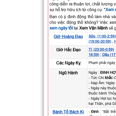
công diễn ra thuận lợi, chất lượng 
sự hỗ trợ hữu ích từ công cụ: "
Xem n
Bạn có ý định động thổ làm nhà và
cho việc động thổ không? Việc xem
xem ngày tốt
tại
Xem Vận Mệnh
sẽ g
Giờ Hoàng Đạo
Sửu (1:00-2:59)
(19:00-20:59)
,
H
Giờ Hắc Đạo
Tí (23:00-0:59)
16:59)
;
Dậu (17
Các Ngày Kỵ
Phạm phải ngày 
Ngũ Hành
Ngày :
ĐINH HỢ
- Tức Chi
khắc
Ca
- Nạp Âm: Ngày
- Ngày này thuộc
thuộc hành Thủy
- Ngày Hợi lục h
hại Thân, phá Dầ
Bành Tổ Bách Kị
-
Đinh
: “Bất th