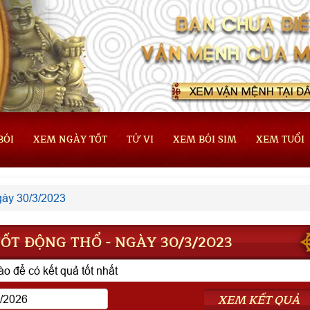
BÓI
XEM NGÀY TỐT
TỬ VI
XEM BÓI SIM
XEM TUỔI
ày 30/3/2023
ỐT ĐỘNG THỔ - NGÀY 30/3/2023
o để có kết quả tốt nhất
XEM KẾT QUẢ