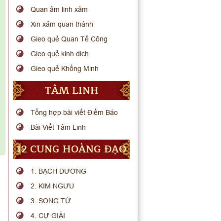
Quan âm linh xâm
Xin xăm quan thánh
Gieo quẻ Quan Tế Công
Gieo quẻ kinh dịch
Gieo quẻ Khổng Minh
TÂM LINH
Tổng hợp bài viết Điềm Báo
Bài Viết Tâm Linh
12 CUNG HOÀNG ĐẠO
1. BẠCH DƯƠNG
2. KIM NGƯU
3. SONG TỬ
4. CỰ GIẢI