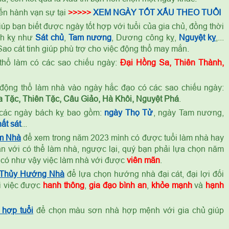
ến hành vạn sự tại
>>>>>
XEM NGÀY TỐT XẤU THEO TUỔI
úp bạn biết được ngày tốt hợp với tuổi của gia chủ, đồng thời
ch kỵ như
Sát chủ
,
Tam nương
, Dương công kỵ,
Nguyệt kỵ
,...
ao cát tinh giúp phù trợ cho việc động thổ may mắn.
thổ làm có các sao chiếu ngày:
Đại Hồng Sa, Thiên Thành,
ỷ
động thổ làm nhà vào ngày hắc đạo có các sao chiếu ngày:
 Tặc, Thiên Tặc, Câu Giảo, Hà Khôi, Nguyệt Phá
.
các ngày bách kỵ bao gồm:
ngày Thọ Tử
, ngày Tam nương,
ất sát
...
m Nhà
để xem trong năm 2023 mình có được tuổi làm nhà hay
n với có thể làm nhà, ngược lại, quý bạn phải lựa chọn năm
 có như vậy việc làm nhà với được
viên mãn
.
 Thủy Hướng Nhà
để lựa chọn hướng nhà đại cát, đại lợi đối
ọi việc được
hanh thông
,
gia đạo bình an
,
khỏe mạnh
và
hạnh
hợp tuổi
để chọn màu sơn nhà hợp mệnh với gia chủ giúp