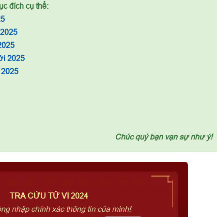
c đích cụ thể:
25
 2025
2025
ới 2025
 2025
Chúc quý bạn vạn sự như ý!
TRA CỨU TỬ VI 2024
òng nhập chính xác thông tin của mình!