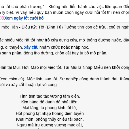
thú tất chủ phân trương” - Không nên tiến hành các việc liên quan đế
h ly biệt. Vì vây, nếu quý bạn muốn chọn ngày cưới hỏi tốt thì nên chọ
Xem ngày tốt cưới hỏi
 mộc Hãn - Diêu Kỳ: Tốt (Bình Tú) Tướng tinh con dê trừu, chủ trị ngà
ác nhiều việc rất tốt như trổ cửa dựng cửa, mở thông đường nước, đà
, đi thuyền,
xây cất
, nhậm chức hoặc nhập học.
sanh phần, đóng thọ đường, chôn cất hay tu bổ mộ phần.
ãn tại Mùi, Hợi, Mão mọi việc tốt. Tại Mùi là Nhập Miếu nên khởi độn
(con chim cú): Mộc tinh, sao tốt. Sự nghiệp công danh thành đạt, thăn
uôi và xây cất thuận lợi vô cùng.
Tỉnh tinh tạo tác vượng tàm điền,
Kim bảng đề danh đệ nhất tiên,
Mai táng, tu phòng kinh tốt tử,
Hốt phong tật nhập hoàng điên tuyền
Khai môn, phóng thủy chiêu tài bạch,
Ngưu mã trư dương vượng mạc cát,