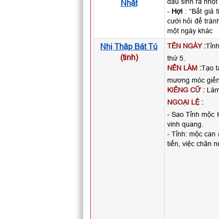
đầu sinh ra nhọt
Nhật
-
Hợi
: “Bất giá 
cưới hỏi để trán
một ngày khác
Nhị Thập Bát Tú
TÊN NGÀY :
Tỉnh
(tinh)
thứ 5.
NÊN LÀM :
Tạo t
mương móc giếng
KIÊNG CỮ :
Làm 
NGOẠI LỆ :
- Sao Tỉnh mộc H
vinh quang.
- Tỉnh: mộc can 
tiến, việc chăn n