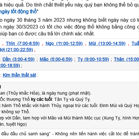
và hiệu quả. Do tính chất thiết yếu này, quý bạn không thể bỏ q
gày tốt động thổ
"
o ngày 30 tháng 3 năm 2023 nhưng không biết ngày này có t
 ngày 30/3/2023 có tốt cho việc động thổ không bằng công 
iúp bạn có được câu trả lời chính xác nhất.
,
Thìn (7:00-8:59)
,
Ngọ (11:00-12:59)
,
Mùi (13:00-14:59)
,
Tuấ
ợi (21:00-22:59)
,
;
Dần (3:00-4:59)
;
Mão (5:00-6:59)
;
Tỵ (9:00-10:59)
;
Thân (15:00
:00-18:59)
;
:
Kim thần thất sát
:
I
n (Thủy khắc Hỏa), là ngày hung (phạt nhật).
 Ốc thượng Thổ
kỵ các tuổi
: Tân Tỵ và Quý Tỵ.
 hành Thổ khắc với hành Thủy, ngoại trừ các tuổi: Đinh Mùi và Quý Hợ
 không sợ Thổ.
ợp với Dần, tam hợp với Mão và Mùi thành Mộc cục (Xung Tỵ, hình Hợi
n, tuyệt Ngọ)
ế đầu đầu chủ sanh sang” - Không nên tiến hành việc cắt tóc để trán