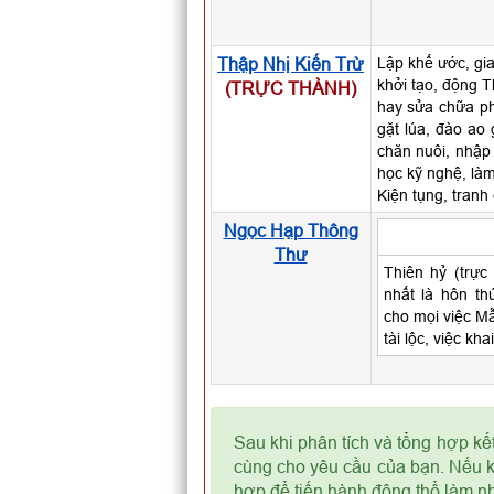
Thập Nhị Kiến Trừ
Lập khế ước, gia
khởi tạo, động T
(TRỰC THÀNH)
hay sửa chữa ph
gặt lúa, đào ao 
chăn nuôi, nhập 
học kỹ nghệ, làm
Kiện tụng, tranh
Ngọc Hạp Thông
Thư
Thiên hỷ (trực 
nhất là hôn th
cho mọi việc M
tài lộc, việc kha
Sau khi phân tích và tổng hợp kế
cùng cho yêu cầu của bạn. Nếu kế
hợp để tiến hành động thổ làm nh