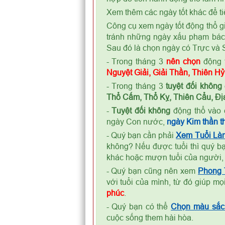
Xem thêm các ngày tốt khác để ti
Công cụ xem ngày tốt động thổ gi
tránh những ngày xấu phạm bá
Sau đó là chọn ngày có Trực và S
- Trong tháng 3
nên chọn
động 
Nguyệt Giải, Giải Thần, Thiên H
- Trong tháng 3
tuyệt đối không
Thổ Cấm, Thổ Kỵ, Thiên Cẩu, Địa
-
Tuyệt đối không
động thổ vào 
ngày Con nước,
ngày Kim thần th
- Quý bạn cần phải
Xem Tuổi Là
không? Nếu được tuổi thì quý bạ
khác hoặc mượn tuổi của người,
- Quý bạn cũng nên xem
Phong
với tuổi của mình, từ đó giúp m
phúc
.
- Quý bạn có thể
Chọn màu sắc 
cuộc sống them hài hòa.