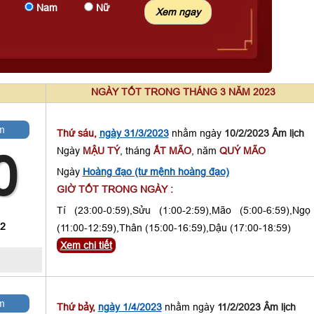
Nam
Nữ
NGÀY TỐT TRONG THÁNG 3 NĂM 2023
m
Thứ sáu,
ngày 31/3/2023
nhằm ngày
10/2/2023 Âm lịch
Ngày
MẬU TÝ
, tháng
ẤT MÃO
, năm
QUÝ MÃO
0
Ngày
Hoàng đạo (tư mệnh hoàng đạo)
GIỜ TỐT TRONG NGÀY :
Tí (23:00-0:59),Sửu (1:00-2:59),Mão (5:00-6:59),Ngọ
 2
(11:00-12:59),Thân (15:00-16:59),Dậu (17:00-18:59)
Xem chi tiết
m
Thứ bảy,
ngày 1/4/2023
nhằm ngày
11/2/2023 Âm lịch