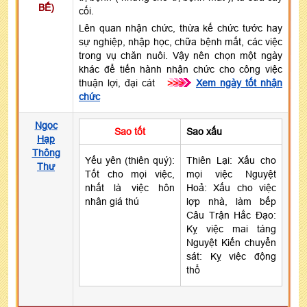
BẾ)
cối.
Lên quan nhận chức, thừa kế chức tước hay
sự nghiệp, nhập học, chữa bệnh mắt, các việc
trong vụ chăn nuôi. Vậy nên chọn một ngày
khác để tiến hành nhận chức cho công việc
thuận lợi, đại cát
>>>
Xem ngày tốt nhận
chức
Ngọc
Sao tốt
Sao xấu
Hạp
Thông
Yếu yên (thiên quý):
Thiên Lại: Xấu cho
Thư
Tốt cho mọi việc,
mọi việc Nguyệt
nhất là việc hôn
Hoả: Xấu cho việc
nhân giá thú
lợp nhà, làm bếp
Câu Trận Hắc Đạo:
Kỵ việc mai táng
Nguyệt Kiến chuyển
sát: Kỵ việc động
thổ