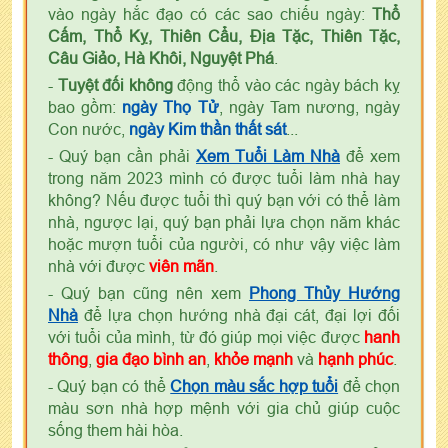
vào ngày hắc đạo có các sao chiếu ngày:
Thổ
Cấm, Thổ Kỵ, Thiên Cẩu, Địa Tặc, Thiên Tặc,
Câu Giảo, Hà Khôi, Nguyệt Phá
.
-
Tuyệt đối không
động thổ vào các ngày bách kỵ
bao gồm:
ngày Thọ Tử
, ngày Tam nương, ngày
Con nước,
ngày Kim thần thất sát
...
- Quý bạn cần phải
Xem Tuổi Làm Nhà
để xem
trong năm 2023 mình có được tuổi làm nhà hay
không? Nếu được tuổi thì quý bạn với có thể làm
nhà, ngược lại, quý bạn phải lựa chọn năm khác
hoặc mượn tuổi của người, có như vậy việc làm
nhà với được
viên mãn
.
- Quý bạn cũng nên xem
Phong Thủy Hướng
Nhà
để lựa chọn hướng nhà đại cát, đại lợi đối
với tuổi của mình, từ đó giúp mọi việc được
hanh
thông
,
gia đạo bình an
,
khỏe mạnh
và
hạnh phúc
.
- Quý bạn có thể
Chọn màu sắc hợp tuổi
để chọn
màu sơn nhà hợp mệnh với gia chủ giúp cuộc
sống them hài hòa.