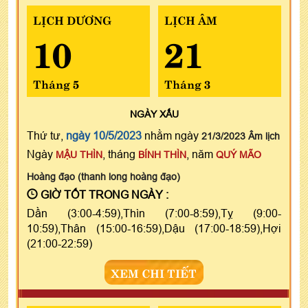
LỊCH DƯƠNG
LỊCH ÂM
10
21
Tháng 5
Tháng 3
NGÀY
XẤU
Thứ tư,
ngày 10/5/2023
nhằm ngày
21/3/2023 Âm lịch
Ngày
, tháng
, năm
MẬU THÌN
BÍNH THÌN
QUÝ MÃO
Hoàng đạo (thanh long hoàng đạo)
GIỜ TỐT TRONG NGÀY :
Dần (3:00-4:59),Thìn (7:00-8:59),Tỵ (9:00-
10:59),Thân (15:00-16:59),Dậu (17:00-18:59),Hợi
(21:00-22:59)
XEM CHI TIẾT