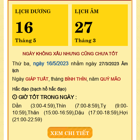
LỊCH DƯƠNG
LỊCH ÂM
16
27
Tháng 5
Tháng 3
NGÀY KHÔNG XẤU NHƯNG CŨNG CHƯA TỐT
Thứ ba,
ngày 16/5/2023
nhằm ngày
27/3/2023 Âm
lịch
Ngày
, tháng
, năm
GIÁP TUẤT
BÍNH THÌN
QUÝ MÃO
Hắc đạo (bạch hổ hắc đạo)
GIỜ TỐT TRONG NGÀY :
Dần (3:00-4:59),Thìn (7:00-8:59),Tỵ (9:00-
10:59),Thân (15:00-16:59),Dậu (17:00-18:59),Hợi
(21:00-22:59)
XEM CHI TIẾT