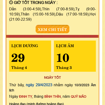
GIỜ TỐT TRONG NGÀY :
Dần (3:00-4:59),Thìn (7:00-8:59),Tỵ (9:00-
10:59),Thân (15:00-16:59),Dậu (17:00-18:59),Hợi
(21:00-22:59)
XEM CHI TIẾT
LỊCH DƯƠNG
LỊCH ÂM
29
10
Tháng 4
Tháng 3
NGÀY TỐT
Thứ bảy,
ngày 29/4/2023
nhằm ngày
10/3/2023 Âm
lịch
Ngày
, tháng
, năm
ĐINH TỴ
BÍNH THÌN
QUÝ MÃO
Hoàng đạo (minh đường hoàng đạo)