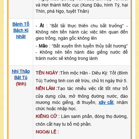
và Hợi thành Mộc cục (Xung Dậu, hình Tý, hại
Thìn, phá Ngọ, tuyệt Thân)
Bành Tổ
-
Ất
: “Bất tải thực thiên chu bất trưởng” -
Bách Kị
Không nên tiến hành các việc liên quan đến
Nhật
gieo trồng, ngàn gốc không lên
-
Mão
: “Bất xuyên tỉnh tuyền thủy bất hương”
- Không nên tiến hành đào giếng nước để
tránh nước sẽ không trong lành
Nhị Thập
TÊN NGÀY :
Tỉnh mộc Hãn - Diêu Kỳ: Tốt (Bình
Bát Tú
Tú) Tướng tinh con dê trừu, chủ trị ngày thứ 5.
(tinh)
NÊN LÀM :
Tạo tác nhiều việc rất tốt như trổ
cửa dựng cửa, mở thông đường nước, đào
mương móc giếng, đi thuyền,
xây cất
, nhậm
chức hoặc nhập học.
KIÊNG CỮ :
Làm sanh phần, đóng thọ đường,
chôn cất hay tu bổ mộ phần.
NGOẠI LỆ :