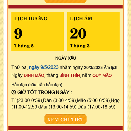
LỊCH DƯƠNG
LỊCH ÂM
9
20
Tháng 5
Tháng 3
NGÀY
XẤU
Thứ ba,
ngày 9/5/2023
nhằm ngày
20/3/2023 Âm lịch
Ngày
, tháng
, năm
ĐINH MÃO
BÍNH THÌN
QUÝ MÃO
Hắc đạo (câu trần hắc đạo)
GIỜ TỐT TRONG NGÀY :
Tí (23:00-0:59),Dần (3:00-4:59),Mão (5:00-6:59),Ngọ
(11:00-12:59),Mùi (13:00-14:59),Dậu (17:00-18:59)
XEM CHI TIẾT