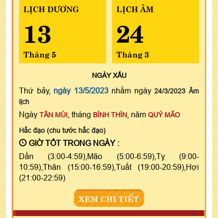
LỊCH DƯƠNG
LỊCH ÂM
13
24
Tháng 5
Tháng 3
NGÀY
XẤU
Thứ bảy,
ngày 13/5/2023
nhằm ngày
24/3/2023 Âm
lịch
Ngày
, tháng
, năm
TÂN MÙI
BÍNH THÌN
QUÝ MÃO
Hắc đạo (chu tước hắc đạo)
GIỜ TỐT TRONG NGÀY :
Dần (3:00-4:59),Mão (5:00-6:59),Tỵ (9:00-
10:59),Thân (15:00-16:59),Tuất (19:00-20:59),Hợi
(21:00-22:59)
XEM CHI TIẾT