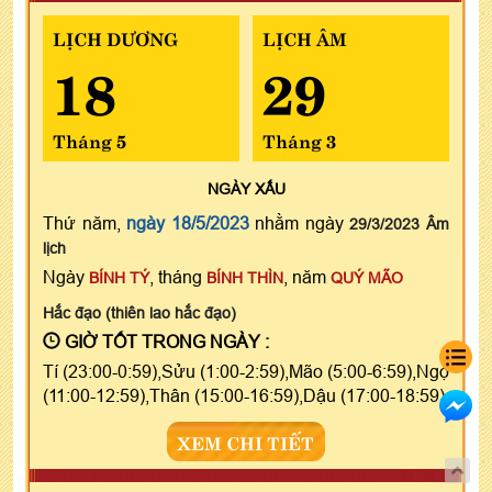
LỊCH DƯƠNG
LỊCH ÂM
18
29
Tháng 5
Tháng 3
NGÀY
XẤU
Thứ năm,
ngày 18/5/2023
nhằm ngày
29/3/2023 Âm
lịch
Ngày
, tháng
, năm
BÍNH TÝ
BÍNH THÌN
QUÝ MÃO
Hắc đạo (thiên lao hắc đạo)
GIỜ TỐT TRONG NGÀY :
Tí (23:00-0:59),Sửu (1:00-2:59),Mão (5:00-6:59),Ngọ
(11:00-12:59),Thân (15:00-16:59),Dậu (17:00-18:59)
XEM CHI TIẾT