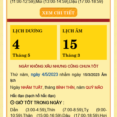
(11:00-12:59),Mùi (13:00-14:59),Dậu (17:00-18:59)
XEM CHI TIẾT
LỊCH DƯƠNG
LỊCH ÂM
4
15
Tháng 5
Tháng 3
NGÀY KHÔNG XẤU NHƯNG CŨNG CHƯA TỐT
Thứ năm,
ngày 4/5/2023
nhằm ngày
15/3/2023 Âm
lịch
Ngày
, tháng
, năm
NHÂM TUẤT
BÍNH THÌN
QUÝ MÃO
Hắc đạo (bạch hổ hắc đạo)
GIỜ TỐT TRONG NGÀY :
Dần (3:00-4:59),Thìn (7:00-8:59),Tỵ (9:00-
10:59),Thân (15:00-16:59),Dậu (17:00-18:59),Hợi