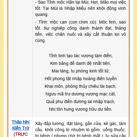
- Sao Tỉnh mộc Hãn tại Mùi, Hợi, Mão mọi việc
tốt. Tại Mùi là Nhập Miếu nên khởi động vinh
quang.
- Tỉnh: mộc can (con chim cú): Mộc tinh, sao
tốt. Sự nghiệp công danh thành đạt, thăng
tiến, việc chăn nuôi và xây cất thuận lợi vô
cùng.
Tỉnh tinh tạo tác vượng tàm điền,
Kim bảng đề danh đệ nhất tiên,
Mai táng, tu phòng kinh tốt tử,
Hốt phong tật nhập hoàng điên tuyền
Khai môn, phóng thủy chiêu tài bạch,
Ngưu mã trư dương vượng mạc cát,
Quả phụ điền đường lai nhập trạch,
Nhi tôn hưng vượng hữu dư tiền.
Thập Nhị
Xây đắp tường, đặt táng, gắn cửa, kê gác, làm
Kiến Trừ
cầu. khởi công lò nhuộm lò gốm, uống thuốc,
(TRỰC
trị bệnh ( nhưng chớ trị bệnh mắt ), tu sửa cây