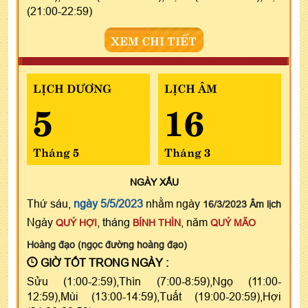
(21:00-22:59)
XEM CHI TIẾT
LỊCH DƯƠNG
LỊCH ÂM
5
16
Tháng 5
Tháng 3
NGÀY
XẤU
Thứ sáu,
ngày 5/5/2023
nhằm ngày
16/3/2023 Âm lịch
Ngày
, tháng
, năm
QUÝ HỢI
BÍNH THÌN
QUÝ MÃO
Hoàng đạo (ngọc đường hoàng đạo)
GIỜ TỐT TRONG NGÀY :
Sửu (1:00-2:59),Thìn (7:00-8:59),Ngọ (11:00-
12:59),Mùi (13:00-14:59),Tuất (19:00-20:59),Hợi