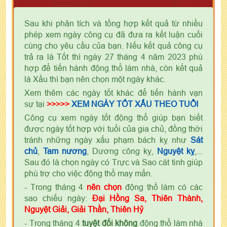
Sau khi phân tích và tổng hợp kết quả từ nhiều
phép xem ngày công cụ đã đưa ra kết luận cuối
cùng cho yêu cầu của bạn. Nếu kết quả công cụ
trả ra là Tốt thì ngày 27 tháng 4 năm 2023 phù
hợp để tiến hành động thổ làm nhà, còn kết quả
là Xấu thì bạn nên chọn một ngày khác.
Xem thêm các ngày tốt khác để tiến hành vạn
sự tại
>>>>>
XEM NGÀY TỐT XẤU THEO TUỔI
Công cụ xem ngày tốt động thổ giúp bạn biết
được ngày tốt hợp với tuổi của gia chủ, đồng thời
tránh những ngày xấu phạm bách kỵ như
Sát
chủ
,
Tam nương
, Dương công kỵ,
Nguyệt kỵ
,...
Sau đó là chọn ngày có Trực và Sao cát tinh giúp
phù trợ cho việc động thổ may mắn.
- Trong tháng 4
nên chọn
động thổ làm có các
sao chiếu ngày:
Đại Hồng Sa, Thiên Thành,
Nguyệt Giải, Giải Thần, Thiên Hỷ
- Trong tháng 4
tuyệt đối không
động thổ làm nhà