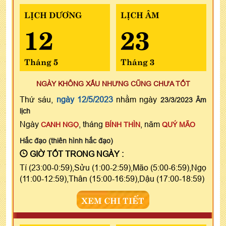
LỊCH DƯƠNG
LỊCH ÂM
12
23
Tháng 5
Tháng 3
NGÀY KHÔNG XẤU NHƯNG CŨNG CHƯA TỐT
Thứ sáu,
ngày 12/5/2023
nhằm ngày
23/3/2023 Âm
lịch
Ngày
, tháng
, năm
CANH NGỌ
BÍNH THÌN
QUÝ MÃO
Hắc đạo (thiên hình hắc đạo)
GIỜ TỐT TRONG NGÀY :
Tí (23:00-0:59),Sửu (1:00-2:59),Mão (5:00-6:59),Ngọ
(11:00-12:59),Thân (15:00-16:59),Dậu (17:00-18:59)
XEM CHI TIẾT