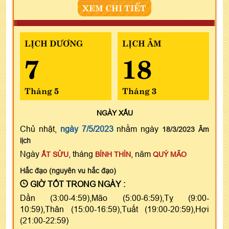
XEM CHI TIẾT
LỊCH DƯƠNG
LỊCH ÂM
7
18
Tháng 5
Tháng 3
NGÀY
XẤU
Chủ nhật,
ngày 7/5/2023
nhằm ngày
18/3/2023 Âm
lịch
Ngày
, tháng
, năm
ẤT SỬU
BÍNH THÌN
QUÝ MÃO
Hắc đạo (nguyên vu hắc đạo)
GIỜ TỐT TRONG NGÀY :
Dần (3:00-4:59),Mão (5:00-6:59),Tỵ (9:00-
10:59),Thân (15:00-16:59),Tuất (19:00-20:59),Hợi
(21:00-22:59)