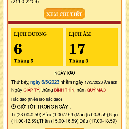
(21:00-22:59)
XEM CHI TIẾT
LỊCH DƯƠNG
LỊCH ÂM
6
17
Tháng 5
Tháng 3
NGÀY
XẤU
Thứ bảy,
ngày 6/5/2023
nhằm ngày
17/3/2023 Âm lịch
Ngày
, tháng
, năm
GIÁP TÝ
BÍNH THÌN
QUÝ MÃO
Hắc đạo (thiên lao hắc đạo)
GIỜ TỐT TRONG NGÀY :
Tí (23:00-0:59),Sửu (1:00-2:59),Mão (5:00-6:59),Ngọ
(11:00-12:59),Thân (15:00-16:59),Dậu (17:00-18:59)