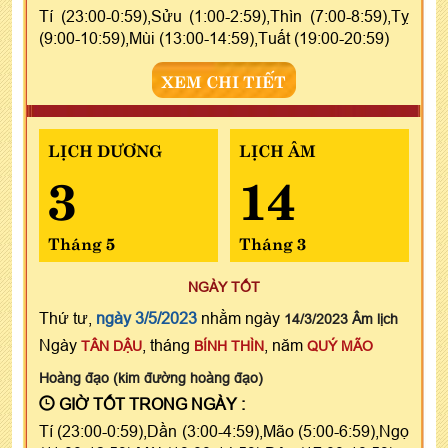
Tí (23:00-0:59),Sửu (1:00-2:59),Thìn (7:00-8:59),Tỵ
(9:00-10:59),Mùi (13:00-14:59),Tuất (19:00-20:59)
XEM CHI TIẾT
LỊCH DƯƠNG
LỊCH ÂM
3
14
Tháng 5
Tháng 3
NGÀY TỐT
Thứ tư,
ngày 3/5/2023
nhằm ngày
14/3/2023 Âm lịch
Ngày
, tháng
, năm
TÂN DẬU
BÍNH THÌN
QUÝ MÃO
Hoàng đạo (kim đường hoàng đạo)
GIỜ TỐT TRONG NGÀY :
Tí (23:00-0:59),Dần (3:00-4:59),Mão (5:00-6:59),Ngọ