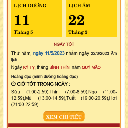
LỊCH DƯƠNG
LỊCH ÂM
11
22
Tháng 5
Tháng 3
NGÀY TỐT
Thứ năm,
ngày 11/5/2023
nhằm ngày
22/3/2023 Âm
lịch
Ngày
, tháng
, năm
KỶ TỴ
BÍNH THÌN
QUÝ MÃO
Hoàng đạo (minh đường hoàng đạo)
GIỜ TỐT TRONG NGÀY :
Sửu (1:00-2:59),Thìn (7:00-8:59),Ngọ (11:00-
12:59),Mùi (13:00-14:59),Tuất (19:00-20:59),Hợi
(21:00-22:59)
XEM CHI TIẾT