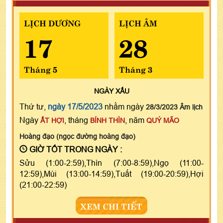
LỊCH DƯƠNG
LỊCH ÂM
17
28
Tháng 5
Tháng 3
NGÀY
XẤU
Thứ tư,
ngày 17/5/2023
nhằm ngày
28/3/2023 Âm lịch
Ngày
, tháng
, năm
ẤT HỢI
BÍNH THÌN
QUÝ MÃO
Hoàng đạo (ngọc đường hoàng đạo)
GIỜ TỐT TRONG NGÀY :
Sửu (1:00-2:59),Thìn (7:00-8:59),Ngọ (11:00-
12:59),Mùi (13:00-14:59),Tuất (19:00-20:59),Hợi
(21:00-22:59)
XEM CHI TIẾT