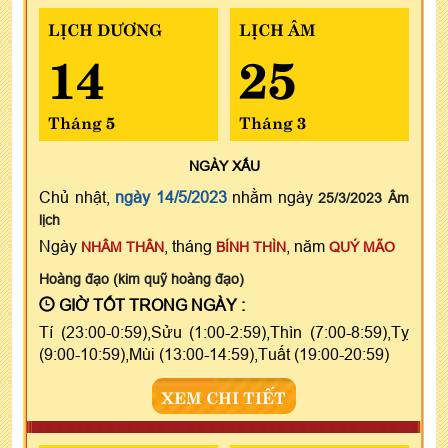
LỊCH DƯƠNG
LỊCH ÂM
14
25
Tháng 5
Tháng 3
NGÀY
XẤU
Chủ nhật,
ngày 14/5/2023
nhằm ngày
25/3/2023 Âm
lịch
Ngày
, tháng
, năm
NHÂM THÂN
BÍNH THÌN
QUÝ MÃO
Hoàng đạo (kim quỹ hoàng đạo)
GIỜ TỐT TRONG NGÀY :
Tí (23:00-0:59),Sửu (1:00-2:59),Thìn (7:00-8:59),Tỵ
(9:00-10:59),Mùi (13:00-14:59),Tuất (19:00-20:59)
XEM CHI TIẾT