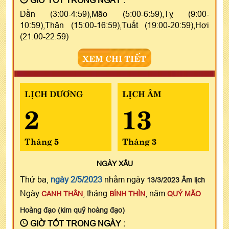
Dần (3:00-4:59),Mão (5:00-6:59),Tỵ (9:00-
10:59),Thân (15:00-16:59),Tuất (19:00-20:59),Hợi
(21:00-22:59)
XEM CHI TIẾT
LỊCH DƯƠNG
LỊCH ÂM
2
13
Tháng 5
Tháng 3
NGÀY
XẤU
Thứ ba,
ngày 2/5/2023
nhằm ngày
13/3/2023 Âm lịch
Ngày
, tháng
, năm
CANH THÂN
BÍNH THÌN
QUÝ MÃO
Hoàng đạo (kim quỹ hoàng đạo)
GIỜ TỐT TRONG NGÀY :