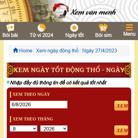
Menu
Bói bài
Tử vi 2024
Ngày tốt
Bói sim
Home
Xem ngày động thổ
Ngày 27/4/2023
XEM NGÀY TỐT ĐỘNG THỔ - NGÀY
Nhập đầy đủ thông tin để có kết quả tốt nhất
27/4/2023
XEM THEO NGÀY
XEM
XEM THEO THÁNG
XEM