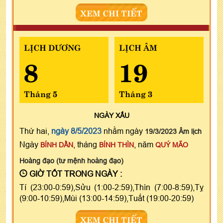
XEM CHI TIẾT
LỊCH DƯƠNG
LỊCH ÂM
8
19
Tháng 5
Tháng 3
NGÀY
XẤU
Thứ hai,
ngày 8/5/2023
nhằm ngày
19/3/2023 Âm lịch
Ngày
, tháng
, năm
BÍNH DẦN
BÍNH THÌN
QUÝ MÃO
Hoàng đạo (tư mệnh hoàng đạo)
GIỜ TỐT TRONG NGÀY :
Tí (23:00-0:59),Sửu (1:00-2:59),Thìn (7:00-8:59),Tỵ
(9:00-10:59),Mùi (13:00-14:59),Tuất (19:00-20:59)
XEM CHI TIẾT