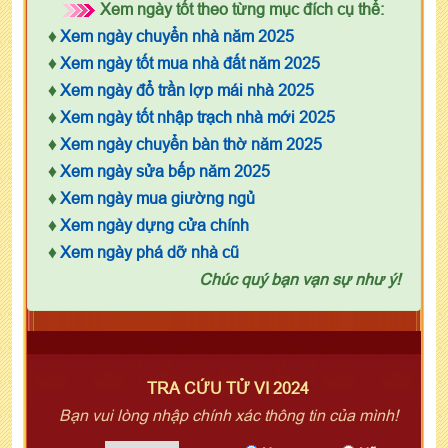
Xem ngày tốt theo từng mục đích cụ thể:
♦
Xem ngày chuyển nhà năm 2025
♦
Xem ngày tốt mua nhà đất năm 2025
♦
Xem ngày đổ trần lợp mái nhà 2025
♦
Xem ngày tốt nhập trạch nhà mới 2025
♦
Xem ngày chuyển bàn thờ năm 2025
♦
Xem ngày sửa bếp năm 2025
♦
Xem ngày mua giường ngủ
♦
Xem ngày dựng cửa chính
♦
Xem ngày phá dỡ nhà cũ
Chúc quý bạn vạn sự như ý!
TRA CỨU TỬ VI 2024
Bạn vui lòng nhập chính xác thông tin của mình!