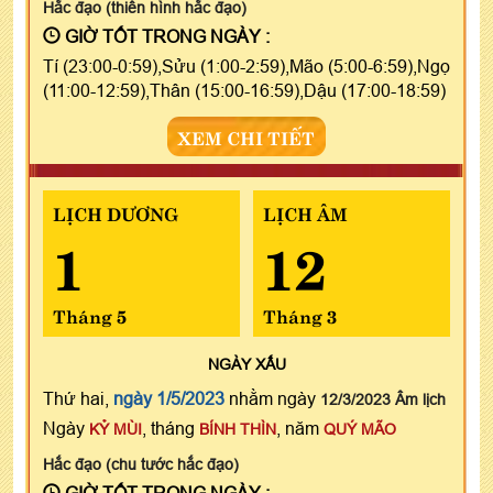
Hắc đạo (thiên hình hắc đạo)
GIỜ TỐT TRONG NGÀY :
Tí (23:00-0:59),Sửu (1:00-2:59),Mão (5:00-6:59),Ngọ
(11:00-12:59),Thân (15:00-16:59),Dậu (17:00-18:59)
XEM CHI TIẾT
LỊCH DƯƠNG
LỊCH ÂM
1
12
Tháng 5
Tháng 3
NGÀY
XẤU
Thứ hai,
ngày 1/5/2023
nhằm ngày
12/3/2023 Âm lịch
Ngày
, tháng
, năm
KỶ MÙI
BÍNH THÌN
QUÝ MÃO
Hắc đạo (chu tước hắc đạo)
GIỜ TỐT TRONG NGÀY :