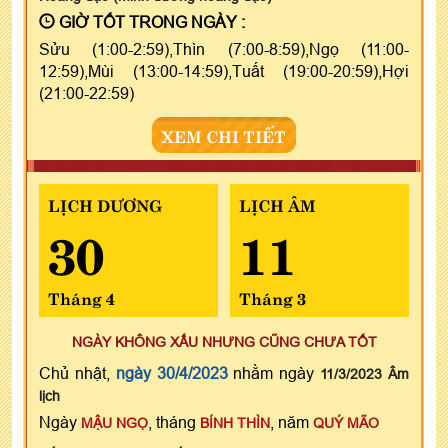
GIỜ TỐT TRONG NGÀY :
Sửu (1:00-2:59),Thìn (7:00-8:59),Ngọ (11:00-
12:59),Mùi (13:00-14:59),Tuất (19:00-20:59),Hợi
(21:00-22:59)
XEM CHI TIẾT
LỊCH DƯƠNG
LỊCH ÂM
30
11
Tháng 4
Tháng 3
NGÀY KHÔNG XẤU NHƯNG CŨNG CHƯA TỐT
Chủ nhật,
ngày 30/4/2023
nhằm ngày
11/3/2023 Âm
lịch
Ngày
, tháng
, năm
MẬU NGỌ
BÍNH THÌN
QUÝ MÃO