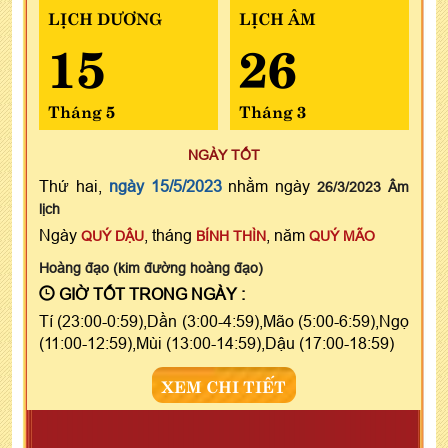
LỊCH DƯƠNG
LỊCH ÂM
15
26
Tháng 5
Tháng 3
NGÀY TỐT
Thứ hai,
ngày 15/5/2023
nhằm ngày
26/3/2023 Âm
lịch
Ngày
, tháng
, năm
QUÝ DẬU
BÍNH THÌN
QUÝ MÃO
Hoàng đạo (kim đường hoàng đạo)
GIỜ TỐT TRONG NGÀY :
Tí (23:00-0:59),Dần (3:00-4:59),Mão (5:00-6:59),Ngọ
(11:00-12:59),Mùi (13:00-14:59),Dậu (17:00-18:59)
XEM CHI TIẾT