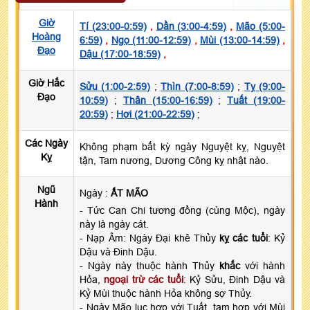
Giờ
Tí (23:00-0:59)
,
Dần (3:00-4:59)
,
Mão (5:00-
Hoàng
6:59)
,
Ngọ (11:00-12:59)
,
Mùi (13:00-14:59)
,
Đạo
Dậu (17:00-18:59)
,
Giờ Hắc
Sửu (1:00-2:59)
;
Thìn (7:00-8:59)
;
Tỵ (9:00-
Đạo
10:59)
;
Thân (15:00-16:59)
;
Tuất (19:00-
20:59)
;
Hợi (21:00-22:59)
;
Các Ngày
Không phạm bất kỳ ngày Nguyệt kỵ, Nguyệt
Kỵ
tận, Tam nương, Dương Công kỵ nhật nào.
Ngũ
Ngày :
ẤT MÃO
Hành
- Tức Can Chi tương đồng (cùng Mộc), ngày
này là ngày cát.
- Nạp Âm: Ngày Đại khê Thủy
kỵ các tuổi
: Kỷ
Dậu và Đinh Dậu.
- Ngày này thuộc hành Thủy
khắc
với hành
Hỏa,
ngoại trừ các tuổi
: Kỷ Sửu, Đinh Dậu và
Kỷ Mùi thuộc hành Hỏa không sợ Thủy.
- Ngày Mão lục hợp với Tuất, tam hợp với Mùi