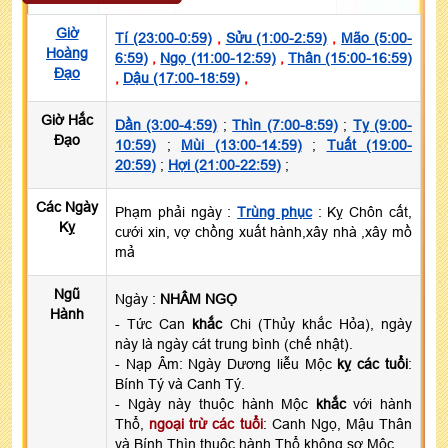
Giờ
Tí (23:00-0:59)
,
Sửu (1:00-2:59)
,
Mão (5:00-
Hoàng
6:59)
,
Ngọ (11:00-12:59)
,
Thân (15:00-16:59)
Đạo
,
Dậu (17:00-18:59)
,
Giờ Hắc
Dần (3:00-4:59)
;
Thìn (7:00-8:59)
;
Tỵ (9:00-
Đạo
10:59)
;
Mùi (13:00-14:59)
;
Tuất (19:00-
20:59)
;
Hợi (21:00-22:59)
;
Các Ngày
Phạm phải ngày :
Trùng phục
: Kỵ Chôn cất,
Kỵ
cưới xin, vợ chồng xuất hành,xây nhà ,xây mồ
mả
Ngũ
Ngày :
NHÂM NGỌ
Hành
- Tức Can
khắc
Chi (Thủy khắc Hỏa), ngày
này là ngày cát trung bình (chế nhật).
- Nạp Âm: Ngày Dương liễu Mộc
kỵ các tuổi
:
Bính Tý và Canh Tý.
- Ngày này thuộc hành Mộc
khắc
với hành
Thổ,
ngoại trừ các tuổi
: Canh Ngọ, Mậu Thân
và Bính Thìn thuộc hành Thổ không sợ Mộc.