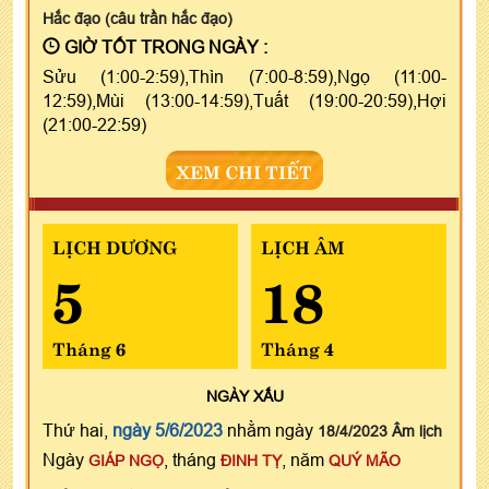
Hắc đạo (câu trần hắc đạo)
GIỜ TỐT TRONG NGÀY :
Sửu (1:00-2:59),Thìn (7:00-8:59),Ngọ (11:00-
12:59),Mùi (13:00-14:59),Tuất (19:00-20:59),Hợi
(21:00-22:59)
XEM CHI TIẾT
LỊCH DƯƠNG
LỊCH ÂM
5
18
Tháng 6
Tháng 4
NGÀY
XẤU
Thứ hai,
ngày 5/6/2023
nhằm ngày
18/4/2023 Âm lịch
Ngày
, tháng
, năm
GIÁP NGỌ
ĐINH TỴ
QUÝ MÃO