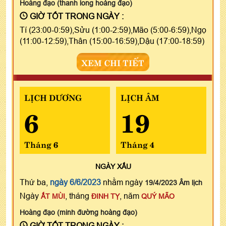
Hoàng đạo (thanh long hoàng đạo)
GIỜ TỐT TRONG NGÀY :
Tí (23:00-0:59),Sửu (1:00-2:59),Mão (5:00-6:59),Ngọ
(11:00-12:59),Thân (15:00-16:59),Dậu (17:00-18:59)
XEM CHI TIẾT
LỊCH DƯƠNG
LỊCH ÂM
6
19
Tháng 6
Tháng 4
NGÀY
XẤU
Thứ ba,
ngày 6/6/2023
nhằm ngày
19/4/2023 Âm lịch
Ngày
, tháng
, năm
ẤT MÙI
ĐINH TỴ
QUÝ MÃO
Hoàng đạo (minh đường hoàng đạo)
GIỜ TỐT TRONG NGÀY :