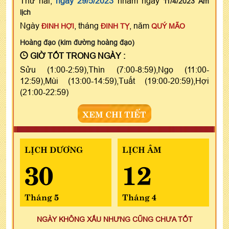
Thứ hai,
ngày 29/5/2023
nhằm ngày
11/4/2023 Âm
lịch
Ngày
, tháng
, năm
ĐINH HỢI
ĐINH TỴ
QUÝ MÃO
Hoàng đạo (kim đường hoàng đạo)
GIỜ TỐT TRONG NGÀY :
Sửu (1:00-2:59),Thìn (7:00-8:59),Ngọ (11:00-
12:59),Mùi (13:00-14:59),Tuất (19:00-20:59),Hợi
(21:00-22:59)
XEM CHI TIẾT
LỊCH DƯƠNG
LỊCH ÂM
30
12
Tháng 5
Tháng 4
NGÀY KHÔNG XẤU NHƯNG CŨNG CHƯA TỐT