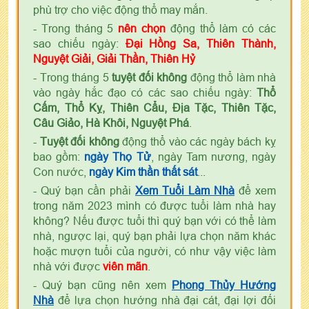
phù trợ cho việc động thổ may mắn.
- Trong tháng 5
nên chọn
động thổ làm có các
sao chiếu ngày:
Đại Hồng Sa, Thiên Thành,
Nguyệt Giải, Giải Thần, Thiên Hỷ
- Trong tháng 5
tuyệt đối không
động thổ làm nhà
vào ngày hắc đạo có các sao chiếu ngày:
Thổ
Cấm, Thổ Kỵ, Thiên Cẩu, Địa Tặc, Thiên Tặc,
Câu Giảo, Hà Khôi, Nguyệt Phá
.
-
Tuyệt đối không
động thổ vào các ngày bách kỵ
bao gồm:
ngày Thọ Tử
, ngày Tam nương, ngày
Con nước,
ngày Kim thần thất sát
...
- Quý bạn cần phải
Xem Tuổi Làm Nhà
để xem
trong năm 2023 mình có được tuổi làm nhà hay
không? Nếu được tuổi thì quý bạn với có thể làm
nhà, ngược lại, quý bạn phải lựa chọn năm khác
hoặc mượn tuổi của người, có như vậy việc làm
nhà với được
viên mãn
.
- Quý bạn cũng nên xem
Phong Thủy Hướng
Nhà
để lựa chọn hướng nhà đại cát, đại lợi đối