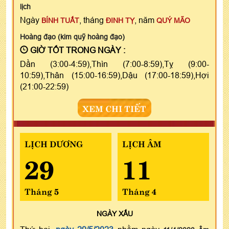
lịch
Ngày
, tháng
, năm
BÍNH TUẤT
ĐINH TỴ
QUÝ MÃO
Hoàng đạo (kim quỹ hoàng đạo)
GIỜ TỐT TRONG NGÀY :
Dần (3:00-4:59),Thìn (7:00-8:59),Tỵ (9:00-
10:59),Thân (15:00-16:59),Dậu (17:00-18:59),Hợi
(21:00-22:59)
XEM CHI TIẾT
LỊCH DƯƠNG
LỊCH ÂM
29
11
Tháng 5
Tháng 4
NGÀY
XẤU