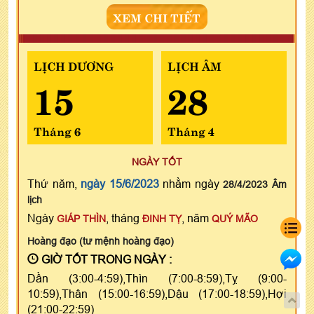
XEM CHI TIẾT
LỊCH DƯƠNG
LỊCH ÂM
15
28
Tháng 6
Tháng 4
NGÀY TỐT
Thứ năm,
ngày 15/6/2023
nhằm ngày
28/4/2023 Âm
lịch
Ngày
, tháng
, năm
GIÁP THÌN
ĐINH TỴ
QUÝ MÃO
Hoàng đạo (tư mệnh hoàng đạo)
GIỜ TỐT TRONG NGÀY :
Dần (3:00-4:59),Thìn (7:00-8:59),Tỵ (9:00-
10:59),Thân (15:00-16:59),Dậu (17:00-18:59),Hợi
(21:00-22:59)