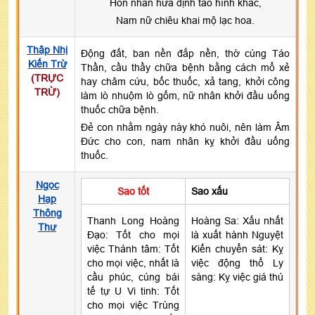
Hôn nhân hứa định tao hình khắc,
Nam nữ chiêu khai mộ lạc hoa.
Thập Nhị
Động đất, ban nền đắp nền, thờ cúng Táo
Kiến Trừ
Thần, cầu thầy chữa bệnh bằng cách mổ xẻ
(TRỰC
hay châm cứu, bốc thuốc, xả tang, khởi công
TRỪ)
làm lò nhuộm lò gốm, nữ nhân khởi đầu uống
thuốc chữa bệnh.
Đẻ con nhằm ngày này khó nuôi, nên làm Âm
Đức cho con, nam nhân kỵ khởi đầu uống
thuốc.
Ngọc
Sao tốt
Sao xấu
Hạp
Thông
Thanh Long Hoàng
Hoàng Sa: Xấu nhất
Thư
Đạo: Tốt cho mọi
là xuất hành Nguyệt
việc Thánh tâm: Tốt
Kiến chuyển sát: Kỵ
cho mọi việc, nhất là
việc động thổ Ly
cầu phúc, cúng bái
sàng: Kỵ việc giá thú
tế tự U Vi tinh: Tốt
cho mọi việc Trùng