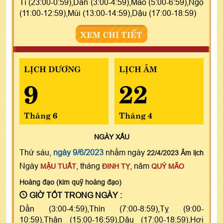
Tí (23:00-0:59),Dần (3:00-4:59),Mão (5:00-6:59),Ngọ
(11:00-12:59),Mùi (13:00-14:59),Dậu (17:00-18:59)
XEM CHI TIẾT
LỊCH DƯƠNG
LỊCH ÂM
9
22
Tháng 6
Tháng 4
NGÀY
XẤU
Thứ sáu,
ngày 9/6/2023
nhằm ngày
22/4/2023 Âm lịch
Ngày
, tháng
, năm
MẬU TUẤT
ĐINH TỴ
QUÝ MÃO
Hoàng đạo (kim quỹ hoàng đạo)
GIỜ TỐT TRONG NGÀY :
Dần (3:00-4:59),Thìn (7:00-8:59),Tỵ (9:00-
10:59),Thân (15:00-16:59),Dậu (17:00-18:59),Hợi