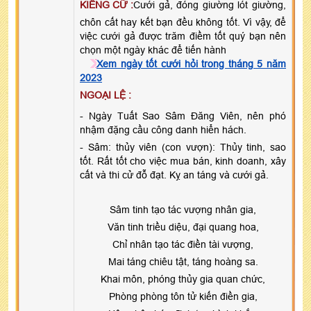
KIÊNG CỮ :
Cưới gả, đóng giường lót giường,
chôn cất hay kết bạn đều không tốt. Vì vậy, để
việc cưới gả được trăm điềm tốt quý bạn nên
chọn một ngày khác để tiến hành
Xem ngày tốt cưới hỏi trong tháng 5 năm
2023
NGOẠI LỆ :
- Ngày Tuất Sao Sâm Đăng Viên, nên phó
nhậm đặng cầu công danh hiển hách.
- Sâm: thủy viên (con vượn): Thủy tinh, sao
tốt. Rất tốt cho việc mua bán, kinh doanh, xây
cất và thi cử đỗ đạt. Kỵ an táng và cưới gả.
Sâm tinh tạo tác vượng nhân gia,
Văn tinh triều diệu, đại quang hoa,
Chỉ nhân tạo tác điền tài vượng,
Mai táng chiêu tật, táng hoàng sa.
Khai môn, phóng thủy gia quan chức,
Phòng phòng tôn tử kiến điền gia,