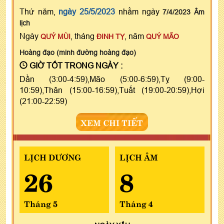
Thứ năm,
ngày 25/5/2023
nhằm ngày
7/4/2023 Âm
lịch
Ngày
, tháng
, năm
QUÝ MÙI
ĐINH TỴ
QUÝ MÃO
Hoàng đạo (minh đường hoàng đạo)
GIỜ TỐT TRONG NGÀY :
Dần (3:00-4:59),Mão (5:00-6:59),Tỵ (9:00-
10:59),Thân (15:00-16:59),Tuất (19:00-20:59),Hợi
(21:00-22:59)
XEM CHI TIẾT
LỊCH DƯƠNG
LỊCH ÂM
26
8
Tháng 5
Tháng 4