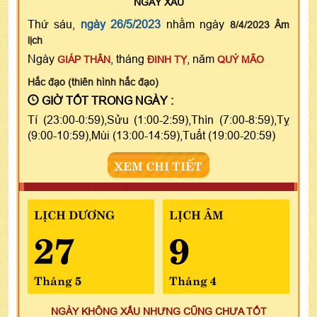
NGÀY
XẤU
Thứ sáu,
ngày 26/5/2023
nhằm ngày
8/4/2023 Âm
lịch
Ngày
, tháng
, năm
GIÁP THÂN
ĐINH TỴ
QUÝ MÃO
Hắc đạo (thiên hình hắc đạo)
GIỜ TỐT TRONG NGÀY :
Tí (23:00-0:59),Sửu (1:00-2:59),Thìn (7:00-8:59),Tỵ
(9:00-10:59),Mùi (13:00-14:59),Tuất (19:00-20:59)
XEM CHI TIẾT
LỊCH DƯƠNG
LỊCH ÂM
27
9
Tháng 5
Tháng 4
NGÀY KHÔNG XẤU NHƯNG CŨNG CHƯA TỐT