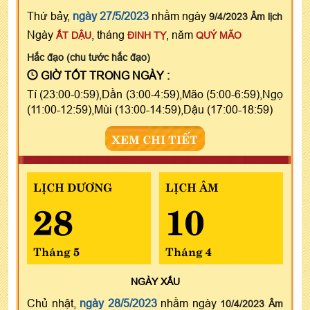
Thứ bảy,
ngày 27/5/2023
nhằm ngày
9/4/2023 Âm lịch
Ngày
, tháng
, năm
ẤT DẬU
ĐINH TỴ
QUÝ MÃO
Hắc đạo (chu tước hắc đạo)
GIỜ TỐT TRONG NGÀY :
Tí (23:00-0:59),Dần (3:00-4:59),Mão (5:00-6:59),Ngọ
(11:00-12:59),Mùi (13:00-14:59),Dậu (17:00-18:59)
XEM CHI TIẾT
LỊCH DƯƠNG
LỊCH ÂM
28
10
Tháng 5
Tháng 4
NGÀY
XẤU
Chủ nhật,
ngày 28/5/2023
nhằm ngày
10/4/2023 Âm