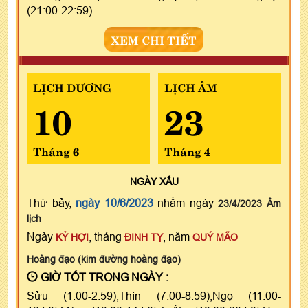
(21:00-22:59)
XEM CHI TIẾT
LỊCH DƯƠNG
LỊCH ÂM
10
23
Tháng 6
Tháng 4
NGÀY
XẤU
Thứ bảy,
ngày 10/6/2023
nhằm ngày
23/4/2023 Âm
lịch
Ngày
, tháng
, năm
KỶ HỢI
ĐINH TỴ
QUÝ MÃO
Hoàng đạo (kim đường hoàng đạo)
GIỜ TỐT TRONG NGÀY :
Sửu (1:00-2:59),Thìn (7:00-8:59),Ngọ (11:00-