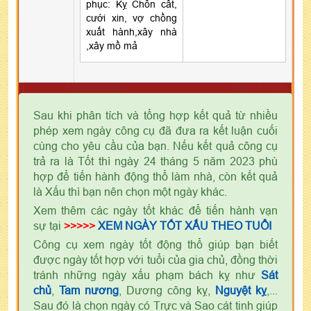
phục: Kỵ Chôn cất,
cưới xin, vợ chồng
xuất hành,xây nhà
,xây mồ mả
Sau khi phân tích và tổng hợp kết quả từ nhiều
phép xem ngày công cụ đã đưa ra kết luận cuối
cùng cho yêu cầu của bạn. Nếu kết quả công cụ
trả ra là Tốt thì ngày 24 tháng 5 năm 2023 phù
hợp để tiến hành động thổ làm nhà, còn kết quả
là Xấu thì bạn nên chọn một ngày khác.
Xem thêm các ngày tốt khác để tiến hành vạn
sự tại
>>>>>
XEM NGÀY TỐT XẤU THEO TUỔI
Công cụ xem ngày tốt động thổ giúp bạn biết
được ngày tốt hợp với tuổi của gia chủ, đồng thời
tránh những ngày xấu phạm bách kỵ như
Sát
chủ
,
Tam nương
, Dương công kỵ,
Nguyệt kỵ
,...
Sau đó là chọn ngày có Trực và Sao cát tinh giúp