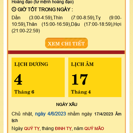
Hoàng đạo (tư mệnh hoàng đạo)
GIỜ TỐT TRONG NGÀY :
Dần (3:00-4:59),Thìn (7:00-8:59),Tỵ (9:00-
10:59),Thân (15:00-16:59),Dậu (17:00-18:59),Hợi
(21:00-22:59)
XEM CHI TIẾT
LỊCH DƯƠNG
LỊCH ÂM
4
17
Tháng 6
Tháng 4
NGÀY
XẤU
Chủ nhật,
ngày 4/6/2023
nhằm ngày
17/4/2023 Âm
lịch
Ngày
, tháng
, năm
QUÝ TỴ
ĐINH TỴ
QUÝ MÃO