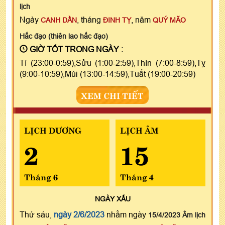
lịch
Ngày
, tháng
, năm
CANH DẦN
ĐINH TỴ
QUÝ MÃO
Hắc đạo (thiên lao hắc đạo)
GIỜ TỐT TRONG NGÀY :
Tí (23:00-0:59),Sửu (1:00-2:59),Thìn (7:00-8:59),Tỵ
(9:00-10:59),Mùi (13:00-14:59),Tuất (19:00-20:59)
XEM CHI TIẾT
LỊCH DƯƠNG
LỊCH ÂM
2
15
Tháng 6
Tháng 4
NGÀY
XẤU
Thứ sáu,
ngày 2/6/2023
nhằm ngày
15/4/2023 Âm lịch