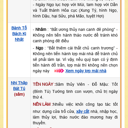
- Ngày Ngọ lục hợp với Mùi, tam hợp với Dần
và Tuất thành Hỏa cục (Xung Tý, hình Ngọ,
hình Dậu, hại Sửu, phá Mão, tuyệt Hợi)
Bành Tổ
-
Nhâm
: “Bất ương thủy nan canh đê phòng” -
Bách Kị
Không nên tiến hành tháo nước để tránh khó
Nhật
canh phòng đê điều
-
Ngọ
: “Bất thiêm cái thất chủ canh trương” -
Không nên tiến hành lợp mái nhà để tránh chủ
sẽ phải làm lại. Vì vậy, nếu quý bạn có ý định
tiến hành đổ trần, lợp mái thì không nên chọn
ngày này
>>>
Xem ngày lợp mái nhà
Nhị Thập
TÊN NGÀY :
Sâm thủy Viên - Đỗ Mậu: Tốt
Bát Tú
(Bình Tú) Tướng tinh con vượn, chủ trị ngày
(sâm)
thứ 4.
NÊN LÀM :
Nhiều việc khởi công tạo tác tốt
như: dựng cửa trổ cửa,
xây cất
nhà, nhập học,
làm thủy lợi, tháo nước đào mương hay đi
thuyền.