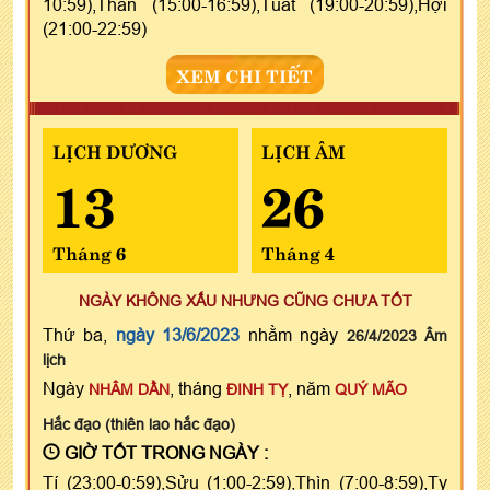
10:59),Thân (15:00-16:59),Tuất (19:00-20:59),Hợi
(21:00-22:59)
XEM CHI TIẾT
LỊCH DƯƠNG
LỊCH ÂM
13
26
Tháng 6
Tháng 4
NGÀY KHÔNG XẤU NHƯNG CŨNG CHƯA TỐT
Thứ ba,
ngày 13/6/2023
nhằm ngày
26/4/2023 Âm
lịch
Ngày
, tháng
, năm
NHÂM DẦN
ĐINH TỴ
QUÝ MÃO
Hắc đạo (thiên lao hắc đạo)
GIỜ TỐT TRONG NGÀY :
Tí (23:00-0:59),Sửu (1:00-2:59),Thìn (7:00-8:59),Tỵ