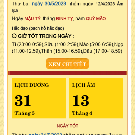
Thứ ba,
ngày 30/5/2023
nhằm ngày
12/4/2023 Âm
lịch
Ngày
, tháng
, năm
MẬU TÝ
ĐINH TỴ
QUÝ MÃO
Hắc đạo (bạch hổ hắc đạo)
GIỜ TỐT TRONG NGÀY :
Tí (23:00-0:59),Sửu (1:00-2:59),Mão (5:00-6:59),Ngọ
(11:00-12:59),Thân (15:00-16:59),Dậu (17:00-18:59)
XEM CHI TIẾT
LỊCH DƯƠNG
LỊCH ÂM
31
13
Tháng 5
Tháng 4
NGÀY TỐT