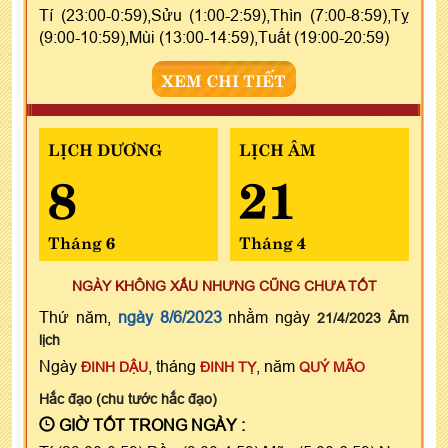
Tí (23:00-0:59),Sửu (1:00-2:59),Thìn (7:00-8:59),Tỵ
(9:00-10:59),Mùi (13:00-14:59),Tuất (19:00-20:59)
XEM CHI TIẾT
LỊCH DƯƠNG
LỊCH ÂM
8
21
Tháng 6
Tháng 4
NGÀY KHÔNG XẤU NHƯNG CŨNG CHƯA TỐT
Thứ năm,
ngày 8/6/2023
nhằm ngày
21/4/2023 Âm
lịch
Ngày
, tháng
, năm
ĐINH DẬU
ĐINH TỴ
QUÝ MÃO
Hắc đạo (chu tước hắc đạo)
GIỜ TỐT TRONG NGÀY :