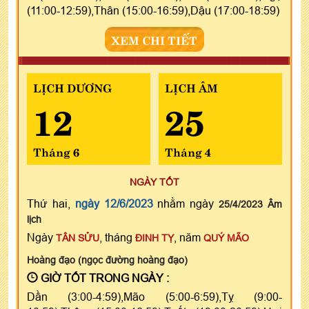
(11:00-12:59),Thân (15:00-16:59),Dậu (17:00-18:59)
XEM CHI TIẾT
LỊCH DƯƠNG
LỊCH ÂM
12
25
Tháng 6
Tháng 4
NGÀY TỐT
Thứ hai,
ngày 12/6/2023
nhằm ngày
25/4/2023 Âm
lịch
Ngày
, tháng
, năm
TÂN SỬU
ĐINH TỴ
QUÝ MÃO
Hoàng đạo (ngọc đường hoàng đạo)
GIỜ TỐT TRONG NGÀY :
Dần (3:00-4:59),Mão (5:00-6:59),Tỵ (9:00-