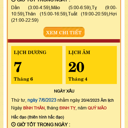
Dần (3:00-4:59),Mão (5:00-6:59),Tỵ (9:00-
10:59),Thân (15:00-16:59),Tuất (19:00-20:59),Hợi
(21:00-22:59)
XEM CHI TIẾT
LỊCH DƯƠNG
LỊCH ÂM
7
20
Tháng 6
Tháng 4
NGÀY
XẤU
Thứ tư,
ngày 7/6/2023
nhằm ngày
20/4/2023 Âm lịch
Ngày
, tháng
, năm
BÍNH THÂN
ĐINH TỴ
QUÝ MÃO
Hắc đạo (thiên hình hắc đạo)
GIỜ TỐT TRONG NGÀY :