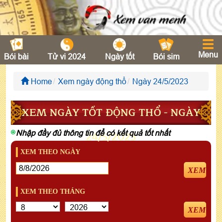
Menu
Bói bài
Tử vi 2024
Ngày tốt
Bói sim
Home
Xem ngày động thổ
Ngày 24/5/2023
XEM NGÀY TỐT ĐỘNG THỔ - NGÀY
Nhập đầy đủ thông tin để có kết quả tốt nhất
24/5/2023
XEM THEO NGÀY
XEM
XEM THEO THÁNG
XEM