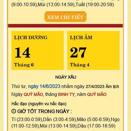
(9:00-10:59),Mùi (13:00-14:59),Tuất (19:00-20:59)
XEM CHI TIẾT
LỊCH DƯƠNG
LỊCH ÂM
14
27
Tháng 6
Tháng 4
NGÀY
XẤU
Thứ tư,
ngày 14/6/2023
nhằm ngày
27/4/2023 Âm lịch
Ngày
, tháng
, năm
QUÝ MÃO
ĐINH TỴ
QUÝ MÃO
Hắc đạo (nguyên vu hắc đạo)
GIỜ TỐT TRONG NGÀY :
Tí (23:00-0:59),Dần (3:00-4:59),Mão (5:00-6:59),Ngọ
(11:00-12:59),Mùi (13:00-14:59),Dậu (17:00-18:59)