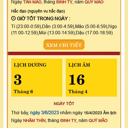
Ngày
, tháng
, năm
TÂN MÃO
ĐINH TỴ
QUÝ MÃO
Hắc đạo (nguyên vu hắc đạo)
GIỜ TỐT TRONG NGÀY :
Tí (23:00-0:59),Dần (3:00-4:59),Mão (5:00-6:59),Ngọ
(11:00-12:59),Mùi (13:00-14:59),Dậu (17:00-18:59)
XEM CHI TIẾT
LỊCH DƯƠNG
LỊCH ÂM
3
16
Tháng 6
Tháng 4
NGÀY TỐT
Thứ bảy,
ngày 3/6/2023
nhằm ngày
16/4/2023 Âm lịch
Ngày
, tháng
, năm
NHÂM THÌN
ĐINH TỴ
QUÝ MÃO