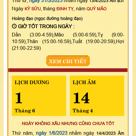
Thứ tư,
ngày 31/5/2023
nhằm ngày
13/4/2023 Âm lịch
Ngày
, tháng
, năm
KỶ SỬU
ĐINH TỴ
QUÝ MÃO
Hoàng đạo (ngọc đường hoàng đạo)
GIỜ TỐT TRONG NGÀY :
Dần (3:00-4:59),Mão (5:00-6:59),Tỵ (9:00-
10:59),Thân (15:00-16:59),Tuất (19:00-20:59),Hợi
(21:00-22:59)
XEM CHI TIẾT
LỊCH DƯƠNG
LỊCH ÂM
1
14
Tháng 6
Tháng 4
NGÀY KHÔNG XẤU NHƯNG CŨNG CHƯA TỐT
Thứ năm,
ngày 1/6/2023
nhằm ngày
14/4/2023 Âm