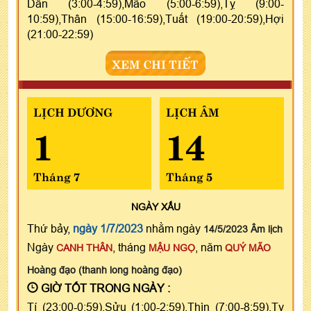
Dần (3:00-4:59),Mão (5:00-6:59),Tỵ (9:00-
10:59),Thân (15:00-16:59),Tuất (19:00-20:59),Hợi
(21:00-22:59)
XEM CHI TIẾT
LỊCH DƯƠNG
LỊCH ÂM
1
14
Tháng 7
Tháng 5
NGÀY
XẤU
Thứ bảy,
ngày 1/7/2023
nhằm ngày
14/5/2023 Âm lịch
Ngày
, tháng
, năm
CANH THÂN
MẬU NGỌ
QUÝ MÃO
Hoàng đạo (thanh long hoàng đạo)
GIỜ TỐT TRONG NGÀY :
Tí (23:00-0:59),Sửu (1:00-2:59),Thìn (7:00-8:59),Tỵ