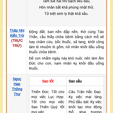
Tam tuế hài nhi bạch liễu đầu,
Hôn nhân bất khả phùng nhật thử,
Tử biệt sinh ly thật khả sầu.
Thập Nhị
Động đất, ban nền đắp nền, thờ cúng Táo
Kiến Trừ
Thần, cầu thầy chữa bệnh bằng cách mổ xẻ
(TRỰC
hay châm cứu, bốc thuốc, xả tang, khởi công
TRỪ)
làm lò nhuộm lò gốm, nữ nhân khởi đầu uống
thuốc chữa bệnh.
Đẻ con nhằm ngày này khó nuôi, nên làm Âm
Đức cho con, nam nhân kỵ khởi đầu uống
thuốc.
Ngọc
Sao tốt
Sao xấu
Hạp
Thông
Thiên Đức: Tốt cho
Câu Trận Hắc Đạo:
Thư
mọi việc Lục Hợp:
Kỵ việc mai táng
Tốt cho mọi việc
Phủ đầu dát: Kỵ việc
Sao Thiên Quý: tốt
khởi tạo như động
mọi việc
thổ, khai trương