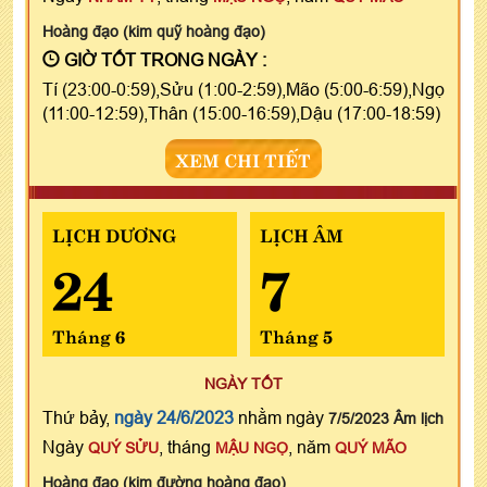
Hoàng đạo (kim quỹ hoàng đạo)
GIỜ TỐT TRONG NGÀY :
Tí (23:00-0:59),Sửu (1:00-2:59),Mão (5:00-6:59),Ngọ
(11:00-12:59),Thân (15:00-16:59),Dậu (17:00-18:59)
XEM CHI TIẾT
LỊCH DƯƠNG
LỊCH ÂM
24
7
Tháng 6
Tháng 5
NGÀY TỐT
Thứ bảy,
ngày 24/6/2023
nhằm ngày
7/5/2023 Âm lịch
Ngày
, tháng
, năm
QUÝ SỬU
MẬU NGỌ
QUÝ MÃO
Hoàng đạo (kim đường hoàng đạo)