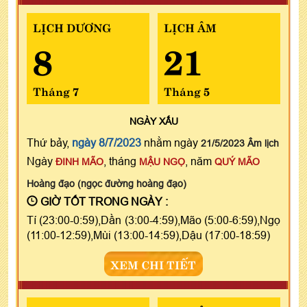
LỊCH DƯƠNG
LỊCH ÂM
8
21
Tháng 7
Tháng 5
NGÀY
XẤU
Thứ bảy,
ngày 8/7/2023
nhằm ngày
21/5/2023 Âm lịch
Ngày
, tháng
, năm
ĐINH MÃO
MẬU NGỌ
QUÝ MÃO
Hoàng đạo (ngọc đường hoàng đạo)
GIỜ TỐT TRONG NGÀY :
Tí (23:00-0:59),Dần (3:00-4:59),Mão (5:00-6:59),Ngọ
(11:00-12:59),Mùi (13:00-14:59),Dậu (17:00-18:59)
XEM CHI TIẾT