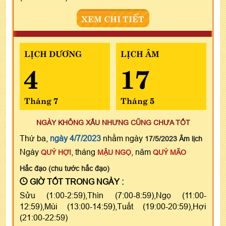
XEM CHI TIẾT
LỊCH DƯƠNG
LỊCH ÂM
4
17
Tháng 7
Tháng 5
NGÀY KHÔNG XẤU NHƯNG CŨNG CHƯA TỐT
Thứ ba,
ngày 4/7/2023
nhằm ngày
17/5/2023 Âm lịch
Ngày
, tháng
, năm
QUÝ HỢI
MẬU NGỌ
QUÝ MÃO
Hắc đạo (chu tước hắc đạo)
GIỜ TỐT TRONG NGÀY :
Sửu (1:00-2:59),Thìn (7:00-8:59),Ngọ (11:00-
12:59),Mùi (13:00-14:59),Tuất (19:00-20:59),Hợi
(21:00-22:59)