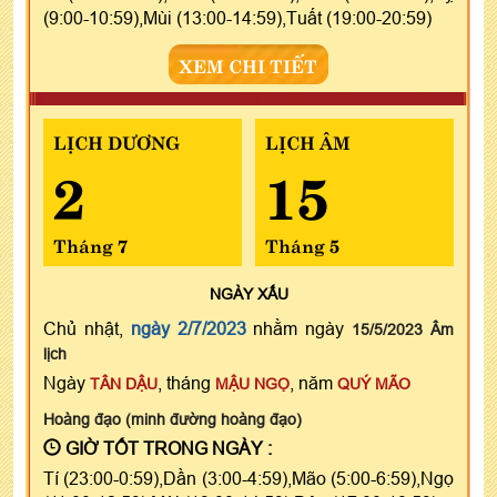
(9:00-10:59),Mùi (13:00-14:59),Tuất (19:00-20:59)
XEM CHI TIẾT
LỊCH DƯƠNG
LỊCH ÂM
2
15
Tháng 7
Tháng 5
NGÀY
XẤU
Chủ nhật,
ngày 2/7/2023
nhằm ngày
15/5/2023 Âm
lịch
Ngày
, tháng
, năm
TÂN DẬU
MẬU NGỌ
QUÝ MÃO
Hoàng đạo (minh đường hoàng đạo)
GIỜ TỐT TRONG NGÀY :
Tí (23:00-0:59),Dần (3:00-4:59),Mão (5:00-6:59),Ngọ