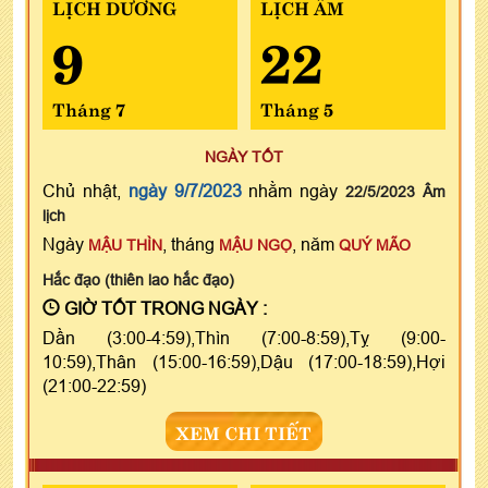
LỊCH DƯƠNG
LỊCH ÂM
9
22
Tháng 7
Tháng 5
NGÀY TỐT
Chủ nhật,
ngày 9/7/2023
nhằm ngày
22/5/2023 Âm
lịch
Ngày
, tháng
, năm
MẬU THÌN
MẬU NGỌ
QUÝ MÃO
Hắc đạo (thiên lao hắc đạo)
GIỜ TỐT TRONG NGÀY :
Dần (3:00-4:59),Thìn (7:00-8:59),Tỵ (9:00-
10:59),Thân (15:00-16:59),Dậu (17:00-18:59),Hợi
(21:00-22:59)
XEM CHI TIẾT