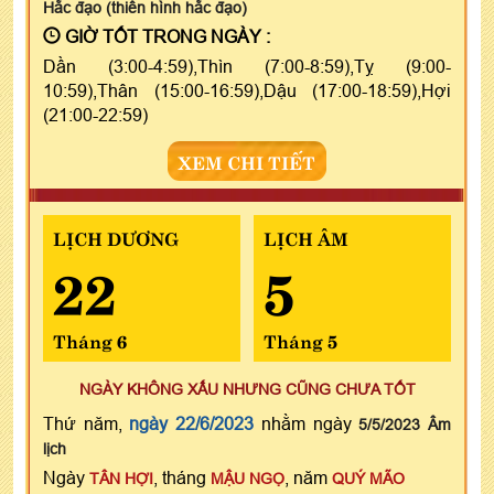
Hắc đạo (thiên hình hắc đạo)
GIỜ TỐT TRONG NGÀY :
Dần (3:00-4:59),Thìn (7:00-8:59),Tỵ (9:00-
10:59),Thân (15:00-16:59),Dậu (17:00-18:59),Hợi
(21:00-22:59)
XEM CHI TIẾT
LỊCH DƯƠNG
LỊCH ÂM
22
5
Tháng 6
Tháng 5
NGÀY KHÔNG XẤU NHƯNG CŨNG CHƯA TỐT
Thứ năm,
ngày 22/6/2023
nhằm ngày
5/5/2023 Âm
lịch
Ngày
, tháng
, năm
TÂN HỢI
MẬU NGỌ
QUÝ MÃO