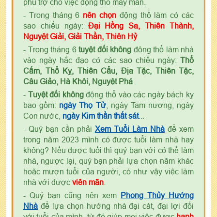
phù trợ cho việc động thổ may mắn.
- Trong tháng 6
nên chọn
động thổ làm có các
sao chiếu ngày:
Đại Hồng Sa, Thiên Thành,
Nguyệt Giải, Giải Thần, Thiên Hỷ
- Trong tháng 6
tuyệt đối không
động thổ làm nhà
vào ngày hắc đạo có các sao chiếu ngày:
Thổ
Cấm, Thổ Kỵ, Thiên Cẩu, Địa Tặc, Thiên Tặc,
Câu Giảo, Hà Khôi, Nguyệt Phá
.
-
Tuyệt đối không
động thổ vào các ngày bách kỵ
bao gồm:
ngày Thọ Tử
, ngày Tam nương, ngày
Con nước,
ngày Kim thần thất sát
...
- Quý bạn cần phải
Xem Tuổi Làm Nhà
để xem
trong năm 2023 mình có được tuổi làm nhà hay
không? Nếu được tuổi thì quý bạn với có thể làm
nhà, ngược lại, quý bạn phải lựa chọn năm khác
hoặc mượn tuổi của người, có như vậy việc làm
nhà với được
viên mãn
.
- Quý bạn cũng nên xem
Phong Thủy Hướng
Nhà
để lựa chọn hướng nhà đại cát, đại lợi đối
với tuổi của mình, từ đó giúp mọi việc được
hanh