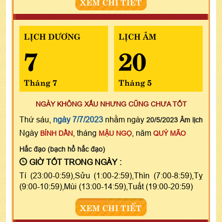
XEM CHI TIẾT
LỊCH DƯƠNG
LỊCH ÂM
7
20
Tháng 7
Tháng 5
NGÀY KHÔNG XẤU NHƯNG CŨNG CHƯA TỐT
Thứ sáu,
ngày 7/7/2023
nhằm ngày
20/5/2023 Âm lịch
Ngày
, tháng
, năm
BÍNH DẦN
MẬU NGỌ
QUÝ MÃO
Hắc đạo (bạch hổ hắc đạo)
GIỜ TỐT TRONG NGÀY :
Tí (23:00-0:59),Sửu (1:00-2:59),Thìn (7:00-8:59),Tỵ
(9:00-10:59),Mùi (13:00-14:59),Tuất (19:00-20:59)
XEM CHI TIẾT