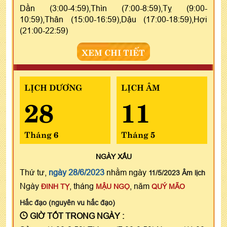
Dần (3:00-4:59),Thìn (7:00-8:59),Tỵ (9:00-
10:59),Thân (15:00-16:59),Dậu (17:00-18:59),Hợi
(21:00-22:59)
XEM CHI TIẾT
LỊCH DƯƠNG
LỊCH ÂM
28
11
Tháng 6
Tháng 5
NGÀY
XẤU
Thứ tư,
ngày 28/6/2023
nhằm ngày
11/5/2023 Âm lịch
Ngày
, tháng
, năm
ĐINH TỴ
MẬU NGỌ
QUÝ MÃO
Hắc đạo (nguyên vu hắc đạo)
GIỜ TỐT TRONG NGÀY :