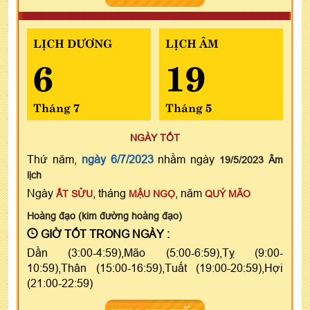
LỊCH DƯƠNG
LỊCH ÂM
6
19
Tháng 7
Tháng 5
NGÀY TỐT
Thứ năm,
ngày 6/7/2023
nhằm ngày
19/5/2023 Âm
lịch
Ngày
, tháng
, năm
ẤT SỬU
MẬU NGỌ
QUÝ MÃO
Hoàng đạo (kim đường hoàng đạo)
GIỜ TỐT TRONG NGÀY :
Dần (3:00-4:59),Mão (5:00-6:59),Tỵ (9:00-
10:59),Thân (15:00-16:59),Tuất (19:00-20:59),Hợi
(21:00-22:59)