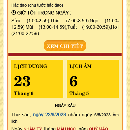
Hắc đạo (chu tước hắc đạo)
GIỜ TỐT TRONG NGÀY :
Sửu (1:00-2:59),Thìn (7:00-8:59),Ngọ (11:00-
12:59),Mùi (13:00-14:59),Tuất (19:00-20:59),Hợi
(21:00-22:59)
XEM CHI TIẾT
LỊCH DƯƠNG
LỊCH ÂM
23
6
Tháng 6
Tháng 5
NGÀY
XẤU
Thứ sáu,
ngày 23/6/2023
nhằm ngày
6/5/2023 Âm
lịch
Ngày
, tháng
, năm
NHÂM TÝ
MẬU NGỌ
QUÝ MÃO