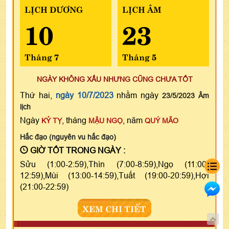
LỊCH DƯƠNG
LỊCH ÂM
10
23
Tháng 7
Tháng 5
NGÀY KHÔNG XẤU NHƯNG CŨNG CHƯA TỐT
Thứ hai,
ngày 10/7/2023
nhằm ngày
23/5/2023 Âm
lịch
Ngày
, tháng
, năm
KỶ TỴ
MẬU NGỌ
QUÝ MÃO
Hắc đạo (nguyên vu hắc đạo)
GIỜ TỐT TRONG NGÀY :
Sửu (1:00-2:59),Thìn (7:00-8:59),Ngọ (11:00-
12:59),Mùi (13:00-14:59),Tuất (19:00-20:59),Hợi
(21:00-22:59)
XEM CHI TIẾT