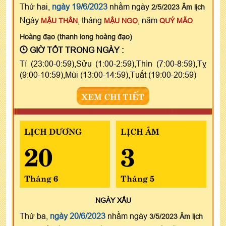
Thứ hai,
ngày 19/6/2023
nhằm ngày
2/5/2023 Âm lịch
Ngày
, tháng
, năm
MẬU THÂN
MẬU NGỌ
QUÝ MÃO
Hoàng đạo (thanh long hoàng đạo)
GIỜ TỐT TRONG NGÀY :
Tí (23:00-0:59),Sửu (1:00-2:59),Thìn (7:00-8:59),Tỵ
(9:00-10:59),Mùi (13:00-14:59),Tuất (19:00-20:59)
XEM CHI TIẾT
LỊCH DƯƠNG
LỊCH ÂM
20
3
Tháng 6
Tháng 5
NGÀY
XẤU
Thứ ba,
ngày 20/6/2023
nhằm ngày
3/5/2023 Âm lịch