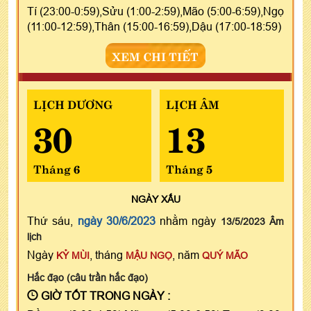
Tí (23:00-0:59),Sửu (1:00-2:59),Mão (5:00-6:59),Ngọ
(11:00-12:59),Thân (15:00-16:59),Dậu (17:00-18:59)
XEM CHI TIẾT
LỊCH DƯƠNG
LỊCH ÂM
30
13
Tháng 6
Tháng 5
NGÀY
XẤU
Thứ sáu,
ngày 30/6/2023
nhằm ngày
13/5/2023 Âm
lịch
Ngày
, tháng
, năm
KỶ MÙI
MẬU NGỌ
QUÝ MÃO
Hắc đạo (câu trần hắc đạo)
GIỜ TỐT TRONG NGÀY :