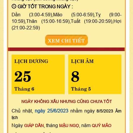
GIỜ TỐT TRONG NGÀY :
Dần (3:00-4:59),Mão (5:00-6:59),Tỵ (9:00-
10:59),Thân (15:00-16:59),Tuất (19:00-20:59),Hợi
(21:00-22:59)
XEM CHI TIẾT
LỊCH DƯƠNG
LỊCH ÂM
25
8
Tháng 6
Tháng 5
NGÀY KHÔNG XẤU NHƯNG CŨNG CHƯA TỐT
Chủ nhật,
ngày 25/6/2023
nhằm ngày
8/5/2023 Âm
lịch
Ngày
, tháng
, năm
GIÁP DẦN
MẬU NGỌ
QUÝ MÃO