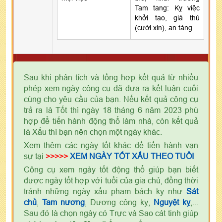
Tam tang: Kỵ việc
khởi tạo, giá thú
(cưới xin), an táng
Sau khi phân tích và tổng hợp kết quả từ nhiều
phép xem ngày công cụ đã đưa ra kết luận cuối
cùng cho yêu cầu của bạn. Nếu kết quả công cụ
trả ra là Tốt thì ngày 18 tháng 6 năm 2023 phù
hợp để tiến hành động thổ làm nhà, còn kết quả
là Xấu thì bạn nên chọn một ngày khác.
Xem thêm các ngày tốt khác để tiến hành vạn
sự tại
>>>>>
XEM NGÀY TỐT XẤU THEO TUỔI
Công cụ xem ngày tốt động thổ giúp bạn biết
được ngày tốt hợp với tuổi của gia chủ, đồng thời
tránh những ngày xấu phạm bách kỵ như
Sát
chủ
,
Tam nương
, Dương công kỵ,
Nguyệt kỵ
,...
Sau đó là chọn ngày có Trực và Sao cát tinh giúp