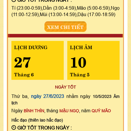
Tí (23:00-0:59),Dần (3:00-4:59),Mão (5:00-6:59),Ngọ
(11:00-12:59),Mùi (13:00-14:59),Dậu (17:00-18:59)
XEM CHI TIẾT
LỊCH DƯƠNG
LỊCH ÂM
27
10
Tháng 6
Tháng 5
NGÀY TỐT
Thứ ba,
ngày 27/6/2023
nhằm ngày
10/5/2023 Âm
lịch
Ngày
, tháng
, năm
BÍNH THÌN
MẬU NGỌ
QUÝ MÃO
Hắc đạo (thiên lao hắc đạo)
GIỜ TỐT TRONG NGÀY :