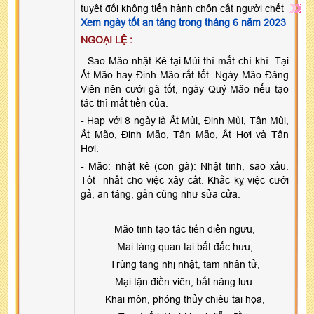
tuyệt đối không tiến hành chôn cất người chết
Xem ngày tốt an táng trong tháng 6 năm 2023
NGOẠI LỆ :
- Sao Mão nhật Kê tại Mùi thì mất chí khí. Tại
Ất Mão hay Đinh Mão rất tốt. Ngày Mão Đăng
Viên nên cưới gã tốt, ngày Quý Mão nếu tạo
tác thì mất tiền của.
- Hạp với 8 ngày là Ất Mùi, Đinh Mùi, Tân Mùi,
Ất Mão, Đinh Mão, Tân Mão, Ất Hợi và Tân
Hợi.
- Mão: nhật kê (con gà): Nhật tinh, sao xấu.
Tốt nhất cho việc xây cất. Khắc kỵ việc cưới
gả, an táng, gắn cũng như sửa cửa.
Mão tinh tạo tác tiến điền ngưu,
Mai táng quan tai bất đắc hưu,
Trùng tang nhị nhật, tam nhân tử,
Mại tận điền viên, bất năng lưu.
Khai môn, phóng thủy chiêu tai họa,