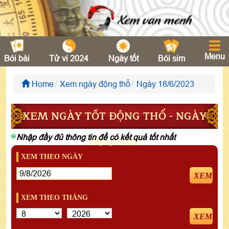
Menu
Bói bài
Tử vi 2024
Ngày tốt
Bói sim
Home
Xem ngày động thổ
Ngày 18/6/2023
XEM NGÀY TỐT ĐỘNG THỔ - NGÀY
Nhập đầy đủ thông tin để có kết quả tốt nhất
18/6/2023
XEM THEO NGÀY
XEM
XEM THEO THÁNG
XEM