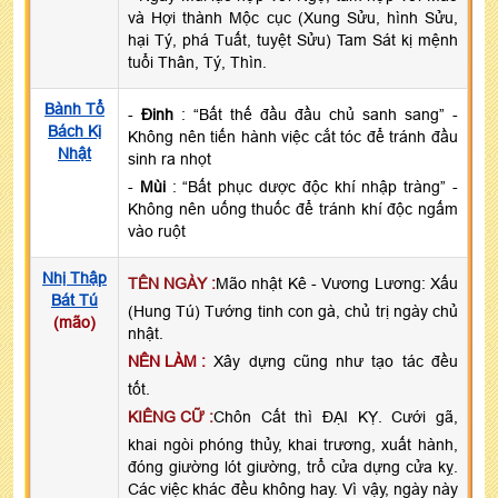
và Hợi thành Mộc cục (Xung Sửu, hình Sửu,
hại Tý, phá Tuất, tuyệt Sửu) Tam Sát kị mệnh
tuổi Thân, Tý, Thìn.
Bành Tổ
-
Đinh
: “Bất thế đầu đầu chủ sanh sang” -
Bách Kị
Không nên tiến hành việc cắt tóc để tránh đầu
Nhật
sinh ra nhọt
-
Mùi
: “Bất phục dược độc khí nhập tràng” -
Không nên uống thuốc để tránh khí độc ngấm
vào ruột
Nhị Thập
TÊN NGÀY :
Mão nhật Kê - Vương Lương: Xấu
Bát Tú
(Hung Tú) Tướng tinh con gà, chủ trị ngày chủ
(mão)
nhật.
NÊN LÀM :
Xây dựng cũng như tạo tác đều
tốt.
KIÊNG CỮ :
Chôn Cất thì ĐẠI KỴ. Cưới gã,
khai ngòi phóng thủy, khai trương, xuất hành,
đóng giường lót giường, trổ cửa dựng cửa kỵ.
Các việc khác đều không hay. Vì vậy, ngày này