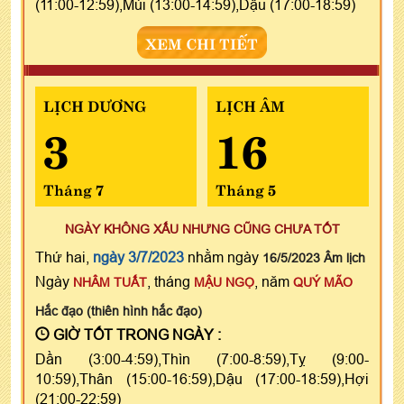
(11:00-12:59),Mùi (13:00-14:59),Dậu (17:00-18:59)
XEM CHI TIẾT
LỊCH DƯƠNG
LỊCH ÂM
3
16
Tháng 7
Tháng 5
NGÀY KHÔNG XẤU NHƯNG CŨNG CHƯA TỐT
Thứ hai,
ngày 3/7/2023
nhằm ngày
16/5/2023 Âm lịch
Ngày
, tháng
, năm
NHÂM TUẤT
MẬU NGỌ
QUÝ MÃO
Hắc đạo (thiên hình hắc đạo)
GIỜ TỐT TRONG NGÀY :
Dần (3:00-4:59),Thìn (7:00-8:59),Tỵ (9:00-
10:59),Thân (15:00-16:59),Dậu (17:00-18:59),Hợi
(21:00-22:59)