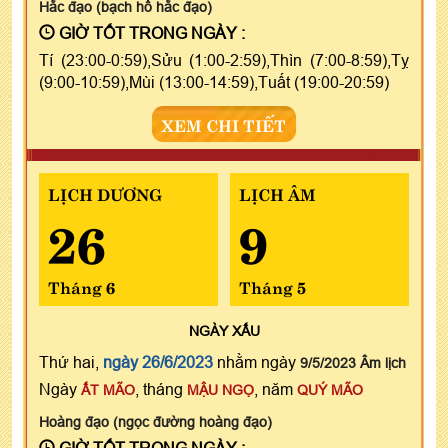
Hắc đạo (bạch hổ hắc đạo)
GIỜ TỐT TRONG NGÀY :
Tí (23:00-0:59),Sửu (1:00-2:59),Thìn (7:00-8:59),Tỵ
(9:00-10:59),Mùi (13:00-14:59),Tuất (19:00-20:59)
XEM CHI TIẾT
LỊCH DƯƠNG
LỊCH ÂM
26
9
Tháng 6
Tháng 5
NGÀY
XẤU
Thứ hai,
ngày 26/6/2023
nhằm ngày
9/5/2023 Âm lịch
Ngày
, tháng
, năm
ẤT MÃO
MẬU NGỌ
QUÝ MÃO
Hoàng đạo (ngọc đường hoàng đạo)
GIỜ TỐT TRONG NGÀY :