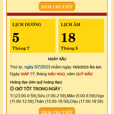
XEM CHI TIẾT
LỊCH DƯƠNG
LỊCH ÂM
5
18
Tháng 7
Tháng 5
NGÀY
XẤU
Thứ tư,
ngày 5/7/2023
nhằm ngày
18/5/2023 Âm lịch
Ngày
, tháng
, năm
GIÁP TÝ
MẬU NGỌ
QUÝ MÃO
Hoàng đạo (kim quỹ hoàng đạo)
GIỜ TỐT TRONG NGÀY :
Tí (23:00-0:59),Sửu (1:00-2:59),Mão (5:00-6:59),Ngọ
(11:00-12:59),Thân (15:00-16:59),Dậu (17:00-18:59)
XEM CHI TIẾT