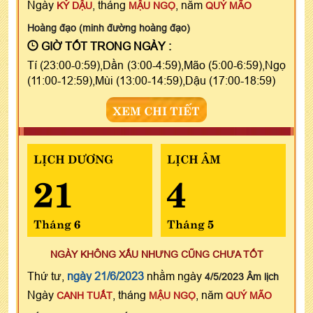
Ngày
, tháng
, năm
KỶ DẬU
MẬU NGỌ
QUÝ MÃO
Hoàng đạo (minh đường hoàng đạo)
GIỜ TỐT TRONG NGÀY :
Tí (23:00-0:59),Dần (3:00-4:59),Mão (5:00-6:59),Ngọ
(11:00-12:59),Mùi (13:00-14:59),Dậu (17:00-18:59)
XEM CHI TIẾT
LỊCH DƯƠNG
LỊCH ÂM
21
4
Tháng 6
Tháng 5
NGÀY KHÔNG XẤU NHƯNG CŨNG CHƯA TỐT
Thứ tư,
ngày 21/6/2023
nhằm ngày
4/5/2023 Âm lịch
Ngày
, tháng
, năm
CANH TUẤT
MẬU NGỌ
QUÝ MÃO