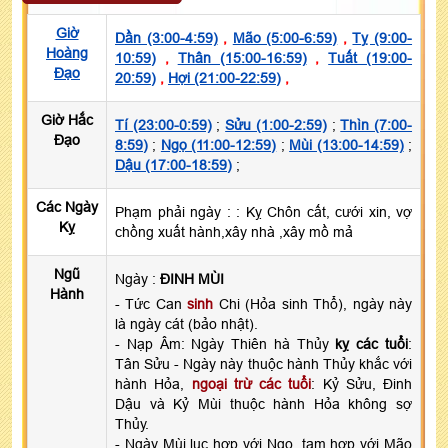
Giờ
Dần (3:00-4:59)
,
Mão (5:00-6:59)
,
Tỵ (9:00-
Hoàng
10:59)
,
Thân (15:00-16:59)
,
Tuất (19:00-
Đạo
20:59)
,
Hợi (21:00-22:59)
,
Giờ Hắc
Tí (23:00-0:59)
;
Sửu (1:00-2:59)
;
Thìn (7:00-
Đạo
8:59)
;
Ngọ (11:00-12:59)
;
Mùi (13:00-14:59)
;
Dậu (17:00-18:59)
;
Các Ngày
Phạm phải ngày :
: Kỵ Chôn cất, cưới xin, vợ
Kỵ
chồng xuất hành,xây nhà ,xây mồ mả
Ngũ
Ngày :
ĐINH MÙI
Hành
- Tức Can
sinh
Chi (Hỏa sinh Thổ), ngày này
là ngày cát (bảo nhật).
- Nạp Âm: Ngày Thiên hà Thủy
kỵ các tuổi
:
Tân Sửu - Ngày này thuộc hành Thủy khắc với
hành Hỏa,
ngoại trừ các tuổi
: Kỷ Sửu, Đinh
Dậu và Kỷ Mùi thuộc hành Hỏa không sợ
Thủy.
- Ngày Mùi lục hợp với Ngọ, tam hợp với Mão