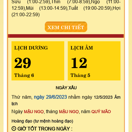
Sửu (1:00-2:59),Thìn (7:00-8:59),Ngọ (11:00-
12:59),Mùi (13:00-14:59),Tuất (19:00-20:59),Hợi
(21:00-22:59)
XEM CHI TIẾT
LỊCH DƯƠNG
LỊCH ÂM
29
12
Tháng 6
Tháng 5
NGÀY
XẤU
Thứ năm,
ngày 29/6/2023
nhằm ngày
12/5/2023 Âm
lịch
Ngày
, tháng
, năm
MẬU NGỌ
MẬU NGỌ
QUÝ MÃO
Hoàng đạo (tư mệnh hoàng đạo)
GIỜ TỐT TRONG NGÀY :