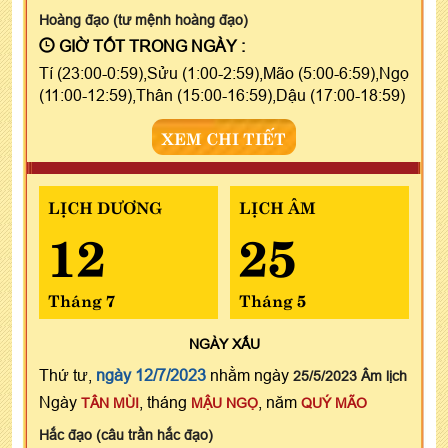
Hoàng đạo (tư mệnh hoàng đạo)
GIỜ TỐT TRONG NGÀY :
Tí (23:00-0:59),Sửu (1:00-2:59),Mão (5:00-6:59),Ngọ
(11:00-12:59),Thân (15:00-16:59),Dậu (17:00-18:59)
XEM CHI TIẾT
LỊCH DƯƠNG
LỊCH ÂM
12
25
Tháng 7
Tháng 5
NGÀY
XẤU
Thứ tư,
ngày 12/7/2023
nhằm ngày
25/5/2023 Âm lịch
Ngày
, tháng
, năm
TÂN MÙI
MẬU NGỌ
QUÝ MÃO
Hắc đạo (câu trần hắc đạo)