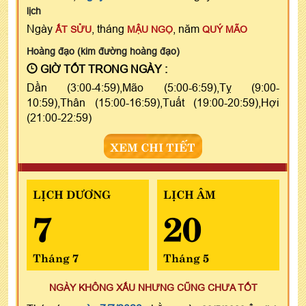
lịch
Ngày
, tháng
, năm
ẤT SỬU
MẬU NGỌ
QUÝ MÃO
Hoàng đạo (kim đường hoàng đạo)
GIỜ TỐT TRONG NGÀY :
Dần (3:00-4:59),Mão (5:00-6:59),Tỵ (9:00-
10:59),Thân (15:00-16:59),Tuất (19:00-20:59),Hợi
(21:00-22:59)
XEM CHI TIẾT
LỊCH DƯƠNG
LỊCH ÂM
7
20
Tháng 7
Tháng 5
NGÀY KHÔNG XẤU NHƯNG CŨNG CHƯA TỐT