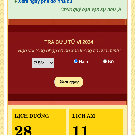
♦
Xem ngày phá dỡ nhà cũ
Chúc quý bạn vạn sự như ý!
TRA CỨU TỬ VI 2024
Bạn vui lòng nhập chính xác thông tin của mình!
Nam
Nữ
LỊCH DƯƠNG
LỊCH ÂM
28
11