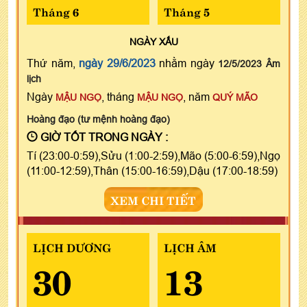
Tháng 6
Tháng 5
NGÀY
XẤU
Thứ năm,
ngày 29/6/2023
nhằm ngày
12/5/2023 Âm
lịch
Ngày
, tháng
, năm
MẬU NGỌ
MẬU NGỌ
QUÝ MÃO
Hoàng đạo (tư mệnh hoàng đạo)
GIỜ TỐT TRONG NGÀY :
Tí (23:00-0:59),Sửu (1:00-2:59),Mão (5:00-6:59),Ngọ
(11:00-12:59),Thân (15:00-16:59),Dậu (17:00-18:59)
XEM CHI TIẾT
LỊCH DƯƠNG
LỊCH ÂM
30
13