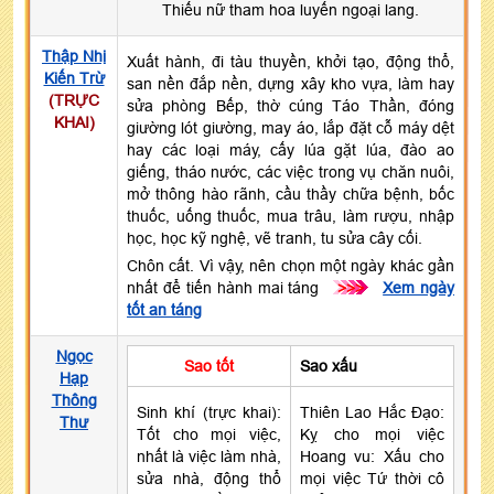
Thiếu nữ tham hoa luyến ngoại lang.
Thập Nhị
Xuất hành, đi tàu thuyền, khởi tạo, động thổ,
Kiến Trừ
san nền đắp nền, dựng xây kho vựa, làm hay
(TRỰC
sửa phòng Bếp, thờ cúng Táo Thần, đóng
KHAI)
giường lót giường, may áo, lắp đặt cỗ máy dệt
hay các loại máy, cấy lúa gặt lúa, đào ao
giếng, tháo nước, các việc trong vụ chăn nuôi,
mở thông hào rãnh, cầu thầy chữa bệnh, bốc
thuốc, uống thuốc, mua trâu, làm rượu, nhập
học, học kỹ nghệ, vẽ tranh, tu sửa cây cối.
Chôn cất. Vì vậy, nên chọn một ngày khác gần
nhất để tiến hành mai táng
>>>
Xem ngày
tốt an táng
Ngọc
Sao tốt
Sao xấu
Hạp
Thông
Sinh khí (trực khai):
Thiên Lao Hắc Đạo:
Thư
Tốt cho mọi việc,
Kỵ cho mọi việc
nhất là việc làm nhà,
Hoang vu: Xấu cho
sửa nhà, động thổ
mọi việc Tứ thời cô