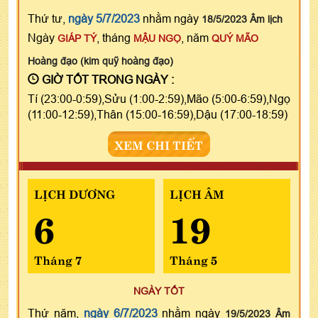
Thứ tư,
ngày 5/7/2023
nhằm ngày
18/5/2023 Âm lịch
Ngày
, tháng
, năm
GIÁP TÝ
MẬU NGỌ
QUÝ MÃO
Hoàng đạo (kim quỹ hoàng đạo)
GIỜ TỐT TRONG NGÀY :
Tí (23:00-0:59),Sửu (1:00-2:59),Mão (5:00-6:59),Ngọ
(11:00-12:59),Thân (15:00-16:59),Dậu (17:00-18:59)
XEM CHI TIẾT
LỊCH DƯƠNG
LỊCH ÂM
6
19
Tháng 7
Tháng 5
NGÀY TỐT
Thứ năm,
ngày 6/7/2023
nhằm ngày
19/5/2023 Âm