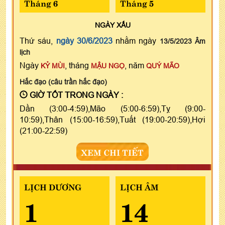
Tháng 6
Tháng 5
NGÀY
XẤU
Thứ sáu,
ngày 30/6/2023
nhằm ngày
13/5/2023 Âm
lịch
Ngày
, tháng
, năm
KỶ MÙI
MẬU NGỌ
QUÝ MÃO
Hắc đạo (câu trần hắc đạo)
GIỜ TỐT TRONG NGÀY :
Dần (3:00-4:59),Mão (5:00-6:59),Tỵ (9:00-
10:59),Thân (15:00-16:59),Tuất (19:00-20:59),Hợi
(21:00-22:59)
XEM CHI TIẾT
LỊCH DƯƠNG
LỊCH ÂM
1
14