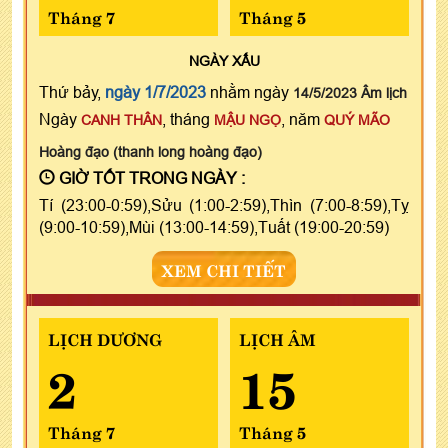
Tháng 7
Tháng 5
NGÀY
XẤU
Thứ bảy,
ngày 1/7/2023
nhằm ngày
14/5/2023 Âm lịch
Ngày
, tháng
, năm
CANH THÂN
MẬU NGỌ
QUÝ MÃO
Hoàng đạo (thanh long hoàng đạo)
GIỜ TỐT TRONG NGÀY :
Tí (23:00-0:59),Sửu (1:00-2:59),Thìn (7:00-8:59),Tỵ
(9:00-10:59),Mùi (13:00-14:59),Tuất (19:00-20:59)
XEM CHI TIẾT
LỊCH DƯƠNG
LỊCH ÂM
2
15
Tháng 7
Tháng 5