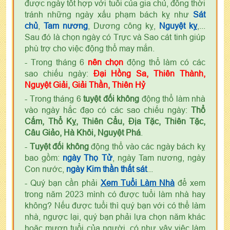
được ngày tốt hợp với tuổi của gia chủ, đồng thời
tránh những ngày xấu phạm bách kỵ như
Sát
chủ
,
Tam nương
, Dương công kỵ,
Nguyệt kỵ
,...
Sau đó là chọn ngày có Trực và Sao cát tinh giúp
phù trợ cho việc động thổ may mắn.
- Trong tháng 6
nên chọn
động thổ làm có các
sao chiếu ngày:
Đại Hồng Sa, Thiên Thành,
Nguyệt Giải, Giải Thần, Thiên Hỷ
- Trong tháng 6
tuyệt đối không
động thổ làm nhà
vào ngày hắc đạo có các sao chiếu ngày:
Thổ
Cấm, Thổ Kỵ, Thiên Cẩu, Địa Tặc, Thiên Tặc,
Câu Giảo, Hà Khôi, Nguyệt Phá
.
-
Tuyệt đối không
động thổ vào các ngày bách kỵ
bao gồm:
ngày Thọ Tử
, ngày Tam nương, ngày
Con nước,
ngày Kim thần thất sát
...
- Quý bạn cần phải
Xem Tuổi Làm Nhà
để xem
trong năm 2023 mình có được tuổi làm nhà hay
không? Nếu được tuổi thì quý bạn với có thể làm
nhà, ngược lại, quý bạn phải lựa chọn năm khác
hoặc mượn tuổi của người, có như vậy việc làm