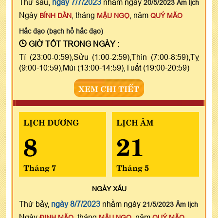
Thứ sáu,
ngày 7/7/2023
nhằm ngày
20/5/2023 Âm lịch
Ngày
, tháng
, năm
BÍNH DẦN
MẬU NGỌ
QUÝ MÃO
Hắc đạo (bạch hổ hắc đạo)
GIỜ TỐT TRONG NGÀY :
Tí (23:00-0:59),Sửu (1:00-2:59),Thìn (7:00-8:59),Tỵ
(9:00-10:59),Mùi (13:00-14:59),Tuất (19:00-20:59)
XEM CHI TIẾT
LỊCH DƯƠNG
LỊCH ÂM
8
21
Tháng 7
Tháng 5
NGÀY
XẤU
Thứ bảy,
ngày 8/7/2023
nhằm ngày
21/5/2023 Âm lịch
Ngày
, tháng
, năm
ĐINH MÃO
MẬU NGỌ
QUÝ MÃO