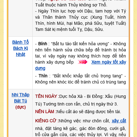
Tuất thuộc hành Thủy không sợ Thổ.
- Ngày Thìn lục hợp với Dậu, tam hợp với Tý
và Thân thành Thủy cục (Xung Tuất, hình
Thìn, hình Mùi, hại Mão, phá Sửu, tuyệt Tuất)
Tam Sát kị mệnh tuổi Tỵ, Dậu, Sửu.
Bành Tổ
-
Bính
: “Bất tu táo tất kiến hỏa ương” - Không
Bách Kị
nên tiến hành sửa chữa bếp để tránh bị hỏa
Nhật
tai, vì vậy ngày nay không thích hợp để tiến
hành xây dựng bếp
>>>
Xem ngày tốt xây
dựng
-
Thìn
: “Bất khốc khấp tất chủ trọng tang” -
Không nên khóc lóc để tránh chủ có trùng tang
Nhị Thập
TÊN NGÀY :
Dực hỏa Xà - Bi Đồng: Xấu (Hung
Bát Tú
Tú) Tướng tinh con rắn, chủ trị ngày thứ 3.
(dực)
NÊN LÀM :
Nếu cắt áo sẽ đặng được tiền tài.
KIÊNG CỮ :
Những việc như chôn cất,
xây cất
nhà, đặt táng kê gác, gác đòn đông, cưới gã,
trổ cửa gắn cửa, các việc thủy lợi. Vì vậy, nếu