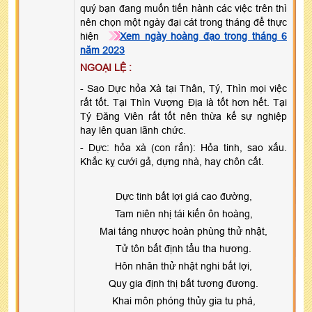
quý bạn đang muốn tiến hành các việc trên thì
nên chọn một ngày đại cát trong tháng để thực
hiện
Xem ngày hoàng đạo trong tháng 6
năm 2023
NGOẠI LỆ :
- Sao Dực hỏa Xà tại Thân, Tý, Thìn mọi việc
rất tốt. Tại Thìn Vượng Địa là tốt hơn hết. Tại
Tý Đăng Viên rất tốt nên thừa kế sự nghiệp
hay lên quan lãnh chức.
- Dực: hỏa xà (con rắn): Hỏa tinh, sao xấu.
Khắc kỵ cưới gả, dựng nhà, hay chôn cất.
Dực tinh bất lợi giá cao đường,
Tam niên nhị tái kiến ôn hoàng,
Mai táng nhược hoàn phùng thử nhật,
Tử tôn bất định tẩu tha hương.
Hôn nhân thử nhật nghi bất lợi,
Quy gia định thị bất tương đương.
Khai môn phóng thủy gia tu phá,