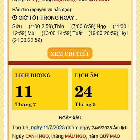
Hắc đạo (nguyên vu hắc đạo)
GIỜ TỐT TRONG NGÀY :
Sửu (1:00-2:59),Thìn (7:00-8:59),Ngọ (11:00-
12:59),Mùi (13:00-14:59),Tuất (19:00-20:59),Hợi
(21:00-22:59)
XEM CHI TIẾT
LỊCH DƯƠNG
LỊCH ÂM
11
24
Tháng 7
Tháng 5
NGÀY
XẤU
Thứ ba,
ngày 11/7/2023
nhằm ngày
24/5/2023 Âm lịch
Ngày
, tháng
, năm
CANH NGỌ
MẬU NGỌ
QUÝ MÃO