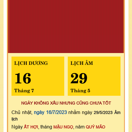
LỊCH DƯƠNG
LỊCH ÂM
16
29
Tháng 7
Tháng 5
NGÀY KHÔNG XẤU NHƯNG CŨNG CHƯA TỐT
Chủ nhật,
ngày 16/7/2023
nhằm ngày
29/5/2023 Âm
lịch
Ngày
, tháng
, năm
ẤT HỢI
MẬU NGỌ
QUÝ MÃO