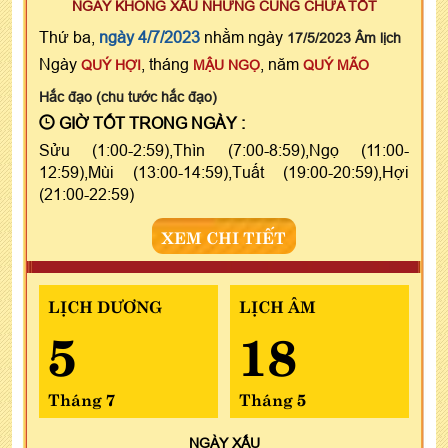
NGÀY KHÔNG XẤU NHƯNG CŨNG CHƯA TỐT
Thứ ba,
ngày 4/7/2023
nhằm ngày
17/5/2023 Âm lịch
Ngày
, tháng
, năm
QUÝ HỢI
MẬU NGỌ
QUÝ MÃO
Hắc đạo (chu tước hắc đạo)
GIỜ TỐT TRONG NGÀY :
Sửu (1:00-2:59),Thìn (7:00-8:59),Ngọ (11:00-
12:59),Mùi (13:00-14:59),Tuất (19:00-20:59),Hợi
(21:00-22:59)
XEM CHI TIẾT
LỊCH DƯƠNG
LỊCH ÂM
5
18
Tháng 7
Tháng 5
NGÀY
XẤU