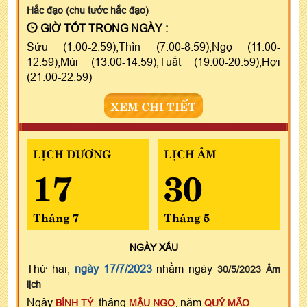
Hắc đạo (chu tước hắc đạo)
GIỜ TỐT TRONG NGÀY :
Sửu (1:00-2:59),Thìn (7:00-8:59),Ngọ (11:00-
12:59),Mùi (13:00-14:59),Tuất (19:00-20:59),Hợi
(21:00-22:59)
XEM CHI TIẾT
LỊCH DƯƠNG
LỊCH ÂM
17
30
Tháng 7
Tháng 5
NGÀY
XẤU
Thứ hai,
ngày 17/7/2023
nhằm ngày
30/5/2023 Âm
lịch
Ngày
, tháng
, năm
BÍNH TÝ
MẬU NGỌ
QUÝ MÃO