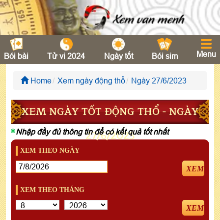
Menu
Bói bài
Tử vi 2024
Ngày tốt
Bói sim
Home
Xem ngày động thổ
Ngày 27/6/2023
XEM NGÀY TỐT ĐỘNG THỔ - NGÀY
Nhập đầy đủ thông tin để có kết quả tốt nhất
27/6/2023
XEM THEO NGÀY
XEM
XEM THEO THÁNG
XEM