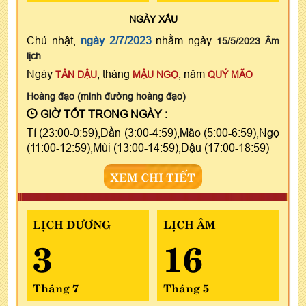
NGÀY
XẤU
Chủ nhật,
ngày 2/7/2023
nhằm ngày
15/5/2023 Âm
lịch
Ngày
, tháng
, năm
TÂN DẬU
MẬU NGỌ
QUÝ MÃO
Hoàng đạo (minh đường hoàng đạo)
GIỜ TỐT TRONG NGÀY :
Tí (23:00-0:59),Dần (3:00-4:59),Mão (5:00-6:59),Ngọ
(11:00-12:59),Mùi (13:00-14:59),Dậu (17:00-18:59)
XEM CHI TIẾT
LỊCH DƯƠNG
LỊCH ÂM
3
16
Tháng 7
Tháng 5