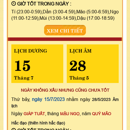
GIỜ TỐT TRONG NGÀY :
Tí (23:00-0:59),Dần (3:00-4:59),Mão (5:00-6:59),Ngọ
(11:00-12:59),Mùi (13:00-14:59),Dậu (17:00-18:59)
XEM CHI TIẾT
LỊCH DƯƠNG
LỊCH ÂM
15
28
Tháng 7
Tháng 5
NGÀY KHÔNG XẤU NHƯNG CŨNG CHƯA TỐT
Thứ bảy,
ngày 15/7/2023
nhằm ngày
28/5/2023 Âm
lịch
Ngày
, tháng
, năm
GIÁP TUẤT
MẬU NGỌ
QUÝ MÃO
Hắc đạo (thiên hình hắc đạo)