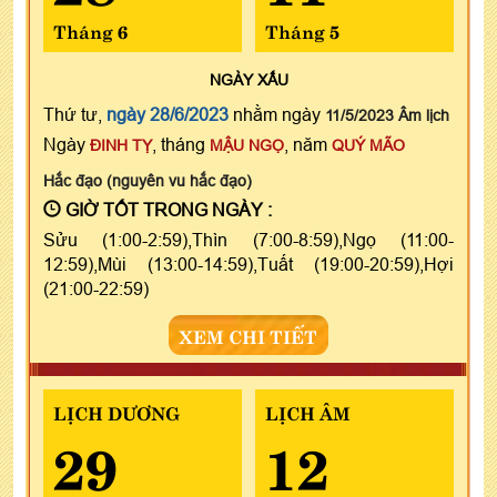
Tháng 6
Tháng 5
NGÀY
XẤU
Thứ tư,
ngày 28/6/2023
nhằm ngày
11/5/2023 Âm lịch
Ngày
, tháng
, năm
ĐINH TỴ
MẬU NGỌ
QUÝ MÃO
Hắc đạo (nguyên vu hắc đạo)
GIỜ TỐT TRONG NGÀY :
Sửu (1:00-2:59),Thìn (7:00-8:59),Ngọ (11:00-
12:59),Mùi (13:00-14:59),Tuất (19:00-20:59),Hợi
(21:00-22:59)
XEM CHI TIẾT
LỊCH DƯƠNG
LỊCH ÂM
29
12