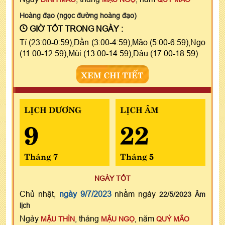
Hoàng đạo (ngọc đường hoàng đạo)
GIỜ TỐT TRONG NGÀY :
Tí (23:00-0:59),Dần (3:00-4:59),Mão (5:00-6:59),Ngọ
(11:00-12:59),Mùi (13:00-14:59),Dậu (17:00-18:59)
XEM CHI TIẾT
LỊCH DƯƠNG
LỊCH ÂM
9
22
Tháng 7
Tháng 5
NGÀY TỐT
Chủ nhật,
ngày 9/7/2023
nhằm ngày
22/5/2023 Âm
lịch
Ngày
, tháng
, năm
MẬU THÌN
MẬU NGỌ
QUÝ MÃO