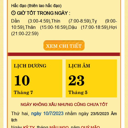
Hắc đạo (thiên lao hắc đạo)
GIỜ TỐT TRONG NGÀY :
Dần (3:00-4:59),Thìn (7:00-8:59),Tỵ (9:00-
10:59),Thân (15:00-16:59),Dậu (17:00-18:59),Hợi
(21:00-22:59)
XEM CHI TIẾT
LỊCH DƯƠNG
LỊCH ÂM
10
23
Tháng 7
Tháng 5
NGÀY KHÔNG XẤU NHƯNG CŨNG CHƯA TỐT
Thứ hai,
ngày 10/7/2023
nhằm ngày
23/5/2023 Âm
lịch
Ngày
, tháng
, năm
KỶ TỴ
MẬU NGỌ
QUÝ MÃO