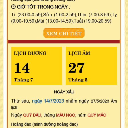
GIỜ TỐT TRONG NGÀY :
Tí (23:00-0:59),Sửu (1:00-2:59),Thìn (7:00-8:59),Tỵ
(9:00-10:59),Mùi (13:00-14:59),Tuất (19:00-20:59)
XEM CHI TIẾT
LỊCH DƯƠNG
LỊCH ÂM
14
27
Tháng 7
Tháng 5
NGÀY
XẤU
Thứ sáu,
ngày 14/7/2023
nhằm ngày
27/5/2023 Âm
lịch
Ngày
, tháng
, năm
QUÝ DẬU
MẬU NGỌ
QUÝ MÃO
Hoàng đạo (minh đường hoàng đạo)