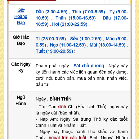
Giờ
Dần (3:00-4:59)
,
Thìn (7:00-8:59)
,
Tỵ (9:00-
Hoàng
10:59)
,
Thân (15:00-16:59)
,
Dậu (17:00-
Đạo
18:59)
,
Hợi (21:00-22:59)
,
Giờ Hắc
Tí (23:00-0:59)
;
Sửu (1:00-2:59)
;
Mão (5:00-
Đạo
6:59)
;
Ngọ (11:00-12:59)
;
Mùi (13:00-14:59)
;
Tuất (19:00-20:59)
;
Các Ngày
Phạm phải ngày :
Sát chủ dương
: Ngày này
Kỵ
kỵ tiến hành các việc liên quan đến xây dựng,
cưới hỏi, buôn bán, mua bán nhà, nhận việc,
đầu tư.
Ngũ
Ngày :
BÍNH THÌN
Hành
- Tức Can
sinh
Chi (Hỏa sinh Thổ), ngày này
là ngày cát (bảo nhật).
- Nạp Âm: Ngày Sa trung Thổ
kỵ các tuổi
:
Canh Tuất và Nhâm Tuất.
- Ngày này thuộc hành Thổ khắc với hành
Thủy,
ngoại trừ các tuổi
: Bính Ngọvà Nhâm