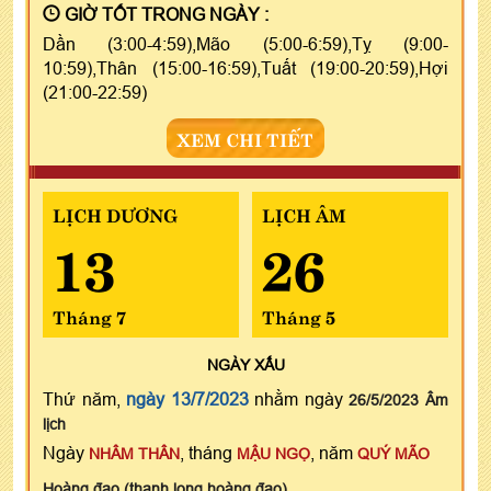
GIỜ TỐT TRONG NGÀY :
Dần (3:00-4:59),Mão (5:00-6:59),Tỵ (9:00-
10:59),Thân (15:00-16:59),Tuất (19:00-20:59),Hợi
(21:00-22:59)
XEM CHI TIẾT
LỊCH DƯƠNG
LỊCH ÂM
13
26
Tháng 7
Tháng 5
NGÀY
XẤU
Thứ năm,
ngày 13/7/2023
nhằm ngày
26/5/2023 Âm
lịch
Ngày
, tháng
, năm
NHÂM THÂN
MẬU NGỌ
QUÝ MÃO
Hoàng đạo (thanh long hoàng đạo)