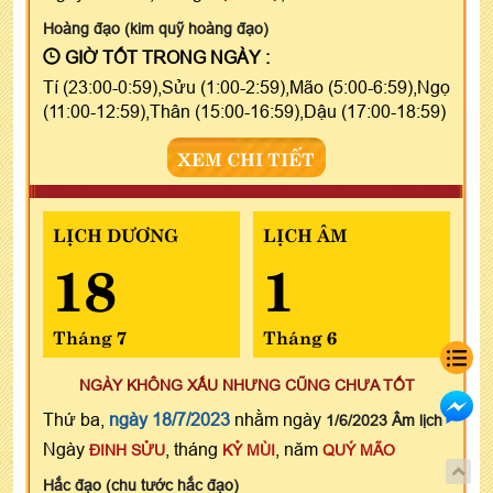
Hoàng đạo (kim quỹ hoàng đạo)
GIỜ TỐT TRONG NGÀY :
Tí (23:00-0:59),Sửu (1:00-2:59),Mão (5:00-6:59),Ngọ
(11:00-12:59),Thân (15:00-16:59),Dậu (17:00-18:59)
XEM CHI TIẾT
LỊCH DƯƠNG
LỊCH ÂM
18
1
Tháng 7
Tháng 6
NGÀY KHÔNG XẤU NHƯNG CŨNG CHƯA TỐT
Thứ ba,
ngày 18/7/2023
nhằm ngày
1/6/2023 Âm lịch
Ngày
, tháng
, năm
ĐINH SỬU
KỶ MÙI
QUÝ MÃO
Hắc đạo (chu tước hắc đạo)