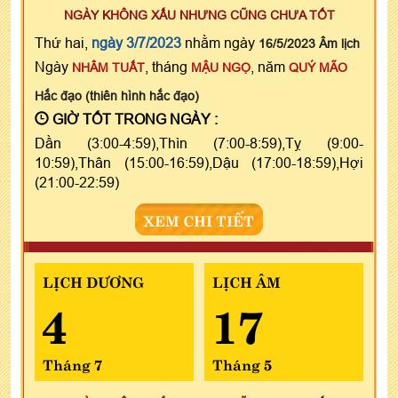
NGÀY KHÔNG XẤU NHƯNG CŨNG CHƯA TỐT
Thứ hai,
ngày 3/7/2023
nhằm ngày
16/5/2023 Âm lịch
Ngày
, tháng
, năm
NHÂM TUẤT
MẬU NGỌ
QUÝ MÃO
Hắc đạo (thiên hình hắc đạo)
GIỜ TỐT TRONG NGÀY :
Dần (3:00-4:59),Thìn (7:00-8:59),Tỵ (9:00-
10:59),Thân (15:00-16:59),Dậu (17:00-18:59),Hợi
(21:00-22:59)
XEM CHI TIẾT
LỊCH DƯƠNG
LỊCH ÂM
4
17
Tháng 7
Tháng 5