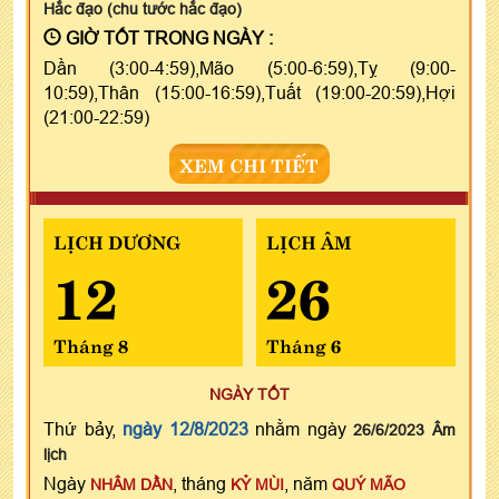
Hắc đạo (chu tước hắc đạo)
GIỜ TỐT TRONG NGÀY :
Dần (3:00-4:59),Mão (5:00-6:59),Tỵ (9:00-
10:59),Thân (15:00-16:59),Tuất (19:00-20:59),Hợi
(21:00-22:59)
XEM CHI TIẾT
LỊCH DƯƠNG
LỊCH ÂM
12
26
Tháng 8
Tháng 6
NGÀY TỐT
Thứ bảy,
ngày 12/8/2023
nhằm ngày
26/6/2023 Âm
lịch
Ngày
, tháng
, năm
NHÂM DẦN
KỶ MÙI
QUÝ MÃO