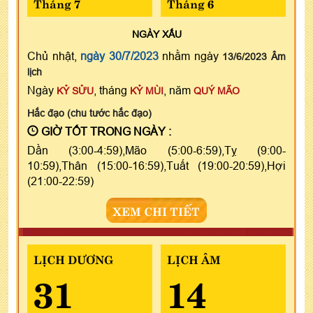
Tháng 7
Tháng 6
NGÀY
XẤU
Chủ nhật,
ngày 30/7/2023
nhằm ngày
13/6/2023 Âm
lịch
Ngày
, tháng
, năm
KỶ SỬU
KỶ MÙI
QUÝ MÃO
Hắc đạo (chu tước hắc đạo)
GIỜ TỐT TRONG NGÀY :
Dần (3:00-4:59),Mão (5:00-6:59),Tỵ (9:00-
10:59),Thân (15:00-16:59),Tuất (19:00-20:59),Hợi
(21:00-22:59)
XEM CHI TIẾT
LỊCH DƯƠNG
LỊCH ÂM
31
14