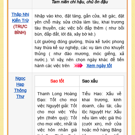
Tam niên chi hậu, chủ ôn đậu
Thập Nhị
Nhập vào kho, đặt táng, gắn cửa, kê gác, đặt
Kiến Trừ
yên chỗ máy, sửa chữa làm tàu, khai trương
(TRỰC
tàu thuyền, các việc bồi đắp thêm ( như bồi
BÌNH)
bùn, đắp đất, lót đá, xây bờ kè.)
Lót giường đóng giường, thừa kế tước phong
hay thừa kế sự nghiệp, các vụ làm cho khuyết
thủng ( như đào mương, móc giếng, xả
nước.). Vì vậy, nên chọn ngày khác để tiến
hành các việc trên
>>>
Xem ngày tốt
Ngọc
Sao tốt
Sao xấu
Hạp
Thông
Thanh Long Hoàng
Tiểu Hao: Xấu về
Thư
Đạo: Tốt cho mọi
khai trương, kinh
việc Nguyệt giải: Tốt
doanh, cầu tài, cầu
cho mọi việc Yếu
lộc Nguyệt Hư: Xấu
yên (thiên quý): Tốt
nếu làm việc giá thú
cho mọi việc, nhất là
(cưới xin), mở cửa
việc hôn nhân giá
hoặc mở hàng Băng