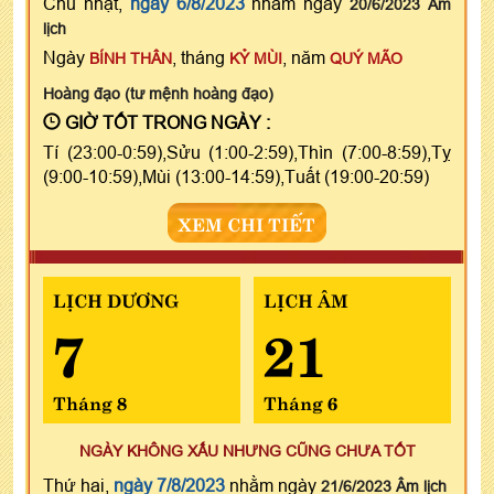
Chủ nhật,
ngày 6/8/2023
nhằm ngày
20/6/2023 Âm
lịch
Ngày
, tháng
, năm
BÍNH THÂN
KỶ MÙI
QUÝ MÃO
Hoàng đạo (tư mệnh hoàng đạo)
GIỜ TỐT TRONG NGÀY :
Tí (23:00-0:59),Sửu (1:00-2:59),Thìn (7:00-8:59),Tỵ
(9:00-10:59),Mùi (13:00-14:59),Tuất (19:00-20:59)
XEM CHI TIẾT
LỊCH DƯƠNG
LỊCH ÂM
7
21
Tháng 8
Tháng 6
NGÀY KHÔNG XẤU NHƯNG CŨNG CHƯA TỐT
Thứ hai,
ngày 7/8/2023
nhằm ngày
21/6/2023 Âm lịch