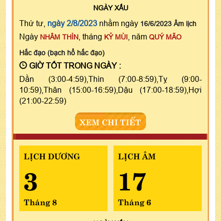
NGÀY
XẤU
Thứ tư,
ngày 2/8/2023
nhằm ngày
16/6/2023 Âm lịch
Ngày
, tháng
, năm
NHÂM THÌN
KỶ MÙI
QUÝ MÃO
Hắc đạo (bạch hổ hắc đạo)
GIỜ TỐT TRONG NGÀY :
Dần (3:00-4:59),Thìn (7:00-8:59),Tỵ (9:00-
10:59),Thân (15:00-16:59),Dậu (17:00-18:59),Hợi
(21:00-22:59)
XEM CHI TIẾT
LỊCH DƯƠNG
LỊCH ÂM
3
17
Tháng 8
Tháng 6