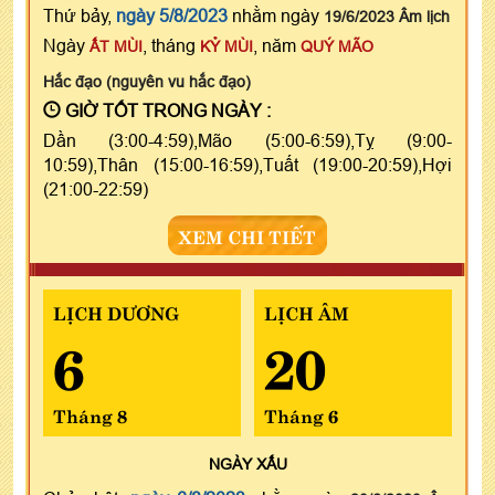
Thứ bảy,
ngày 5/8/2023
nhằm ngày
19/6/2023 Âm lịch
Ngày
, tháng
, năm
ẤT MÙI
KỶ MÙI
QUÝ MÃO
Hắc đạo (nguyên vu hắc đạo)
GIỜ TỐT TRONG NGÀY :
Dần (3:00-4:59),Mão (5:00-6:59),Tỵ (9:00-
10:59),Thân (15:00-16:59),Tuất (19:00-20:59),Hợi
(21:00-22:59)
XEM CHI TIẾT
LỊCH DƯƠNG
LỊCH ÂM
6
20
Tháng 8
Tháng 6
NGÀY
XẤU