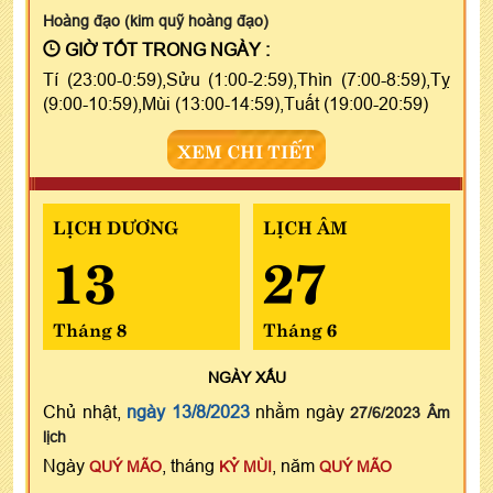
Hoàng đạo (kim quỹ hoàng đạo)
GIỜ TỐT TRONG NGÀY :
Tí (23:00-0:59),Sửu (1:00-2:59),Thìn (7:00-8:59),Tỵ
(9:00-10:59),Mùi (13:00-14:59),Tuất (19:00-20:59)
XEM CHI TIẾT
LỊCH DƯƠNG
LỊCH ÂM
13
27
Tháng 8
Tháng 6
NGÀY
XẤU
Chủ nhật,
ngày 13/8/2023
nhằm ngày
27/6/2023 Âm
lịch
Ngày
, tháng
, năm
QUÝ MÃO
KỶ MÙI
QUÝ MÃO