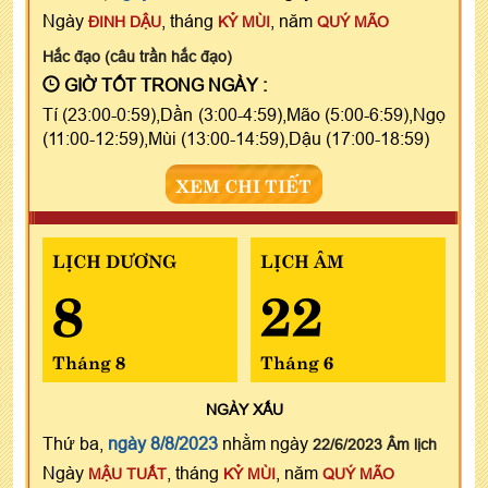
Ngày
, tháng
, năm
ĐINH DẬU
KỶ MÙI
QUÝ MÃO
Hắc đạo (câu trần hắc đạo)
GIỜ TỐT TRONG NGÀY :
Tí (23:00-0:59),Dần (3:00-4:59),Mão (5:00-6:59),Ngọ
(11:00-12:59),Mùi (13:00-14:59),Dậu (17:00-18:59)
XEM CHI TIẾT
LỊCH DƯƠNG
LỊCH ÂM
8
22
Tháng 8
Tháng 6
NGÀY
XẤU
Thứ ba,
ngày 8/8/2023
nhằm ngày
22/6/2023 Âm lịch
Ngày
, tháng
, năm
MẬU TUẤT
KỶ MÙI
QUÝ MÃO