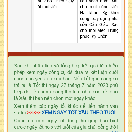
thú Sao Thiên Quý:
tiêu ngoạ hãm: Xấu
tốt mọi việc
cho mọi công việc
Hà khôi: Kỵ khởi
công, xây dựng nhà
cửa Cẩu Giảo: Xấu
cho mọi việc Trùng
phục: Kỵ Chôn
Sau khi phân tích và tổng hợp kết quả từ nhiều
phép xem ngày công cụ đã đưa ra kết luận cuối
cùng cho yêu cầu của bạn. Nếu kết quả công cụ
trả ra là Tốt thì ngày 27 tháng 7 năm 2023 phù
hợp để tiến hành động thổ làm nhà, còn kết quả
là Xấu thì bạn nên chọn một ngày khác.
Xem thêm các ngày tốt khác để tiến hành vạn
sự tại
>>>>>
XEM NGÀY TỐT XẤU THEO TUỔI
Công cụ xem ngày tốt động thổ giúp bạn biết
được ngày tốt hợp với tuổi của gia chủ, đồng thời