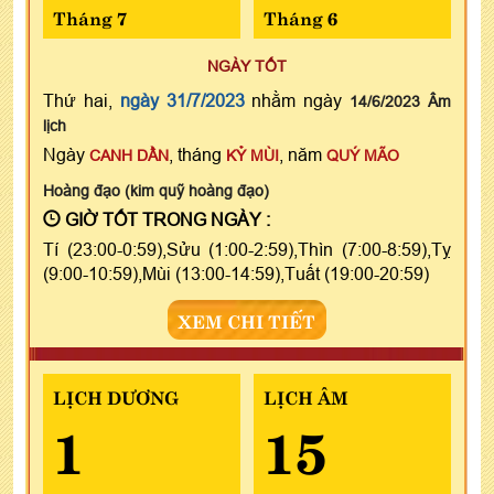
Tháng 7
Tháng 6
NGÀY TỐT
Thứ hai,
ngày 31/7/2023
nhằm ngày
14/6/2023 Âm
lịch
Ngày
, tháng
, năm
CANH DẦN
KỶ MÙI
QUÝ MÃO
Hoàng đạo (kim quỹ hoàng đạo)
GIỜ TỐT TRONG NGÀY :
Tí (23:00-0:59),Sửu (1:00-2:59),Thìn (7:00-8:59),Tỵ
(9:00-10:59),Mùi (13:00-14:59),Tuất (19:00-20:59)
XEM CHI TIẾT
LỊCH DƯƠNG
LỊCH ÂM
1
15