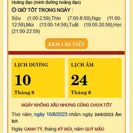
Hoàng đạo (minh đường hoàng đạo)
GIỜ TỐT TRONG NGÀY :
Sửu (1:00-2:59),Thìn (7:00-8:59),Ngọ (11:00-
12:59),Mùi (13:00-14:59),Tuất (19:00-20:59),Hợi
(21:00-22:59)
XEM CHI TIẾT
LỊCH DƯƠNG
LỊCH ÂM
10
24
Tháng 8
Tháng 6
NGÀY KHÔNG XẤU NHƯNG CŨNG CHƯA TỐT
Thứ năm,
ngày 10/8/2023
nhằm ngày
24/6/2023 Âm
lịch
Ngày
, tháng
, năm
CANH TÝ
KỶ MÙI
QUÝ MÃO