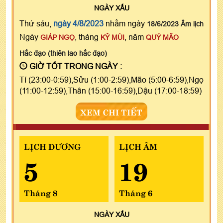
NGÀY
XẤU
Thứ sáu,
ngày 4/8/2023
nhằm ngày
18/6/2023 Âm lịch
Ngày
, tháng
, năm
GIÁP NGỌ
KỶ MÙI
QUÝ MÃO
Hắc đạo (thiên lao hắc đạo)
GIỜ TỐT TRONG NGÀY :
Tí (23:00-0:59),Sửu (1:00-2:59),Mão (5:00-6:59),Ngọ
(11:00-12:59),Thân (15:00-16:59),Dậu (17:00-18:59)
XEM CHI TIẾT
LỊCH DƯƠNG
LỊCH ÂM
5
19
Tháng 8
Tháng 6
NGÀY
XẤU