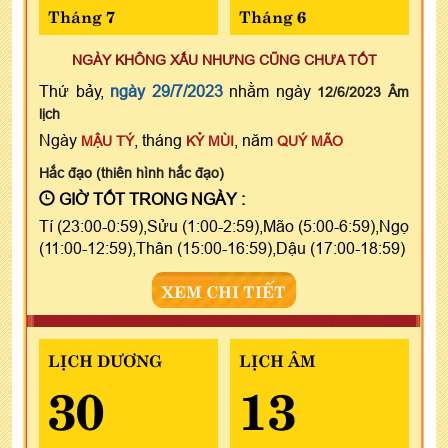
Tháng 7
Tháng 6
NGÀY KHÔNG XẤU NHƯNG CŨNG CHƯA TỐT
Thứ bảy,
ngày 29/7/2023
nhằm ngày
12/6/2023 Âm
lịch
Ngày
, tháng
, năm
MẬU TÝ
KỶ MÙI
QUÝ MÃO
Hắc đạo (thiên hình hắc đạo)
GIỜ TỐT TRONG NGÀY :
Tí (23:00-0:59),Sửu (1:00-2:59),Mão (5:00-6:59),Ngọ
(11:00-12:59),Thân (15:00-16:59),Dậu (17:00-18:59)
XEM CHI TIẾT
LỊCH DƯƠNG
LỊCH ÂM
30
13