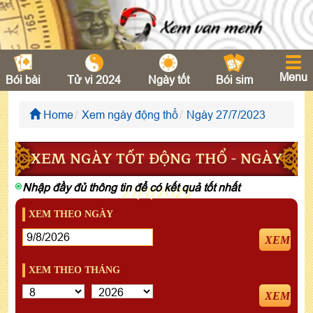
Menu
Bói bài
Tử vi 2024
Ngày tốt
Bói sim
Home
Xem ngày động thổ
Ngày 27/7/2023
XEM NGÀY TỐT ĐỘNG THỔ - NGÀY
Nhập đầy đủ thông tin để có kết quả tốt nhất
27/7/2023
XEM THEO NGÀY
XEM
XEM THEO THÁNG
XEM