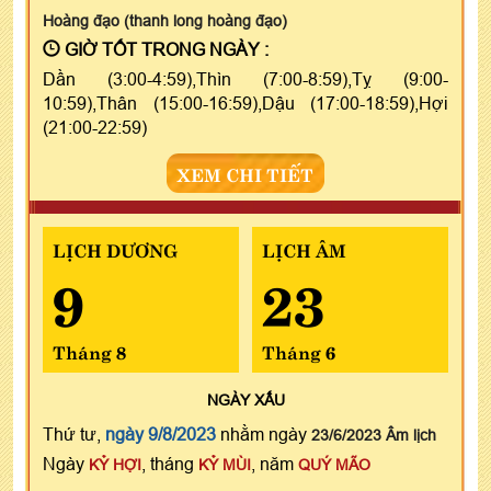
Hoàng đạo (thanh long hoàng đạo)
GIỜ TỐT TRONG NGÀY :
Dần (3:00-4:59),Thìn (7:00-8:59),Tỵ (9:00-
10:59),Thân (15:00-16:59),Dậu (17:00-18:59),Hợi
(21:00-22:59)
XEM CHI TIẾT
LỊCH DƯƠNG
LỊCH ÂM
9
23
Tháng 8
Tháng 6
NGÀY
XẤU
Thứ tư,
ngày 9/8/2023
nhằm ngày
23/6/2023 Âm lịch
Ngày
, tháng
, năm
KỶ HỢI
KỶ MÙI
QUÝ MÃO