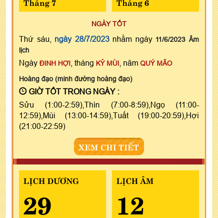
Tháng 7
Tháng 6
NGÀY TỐT
Thứ sáu,
ngày 28/7/2023
nhằm ngày
11/6/2023 Âm
lịch
Ngày
, tháng
, năm
ĐINH HỢI
KỶ MÙI
QUÝ MÃO
Hoàng đạo (minh đường hoàng đạo)
GIỜ TỐT TRONG NGÀY :
Sửu (1:00-2:59),Thìn (7:00-8:59),Ngọ (11:00-
12:59),Mùi (13:00-14:59),Tuất (19:00-20:59),Hợi
(21:00-22:59)
XEM CHI TIẾT
LỊCH DƯƠNG
LỊCH ÂM
29
12