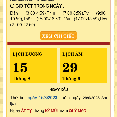
GIỜ TỐT TRONG NGÀY :
Dần (3:00-4:59),Thìn (7:00-8:59),Tỵ (9:00-
10:59),Thân (15:00-16:59),Dậu (17:00-18:59),Hợi
(21:00-22:59)
XEM CHI TIẾT
LỊCH DƯƠNG
LỊCH ÂM
15
29
Tháng 8
Tháng 6
NGÀY
XẤU
Thứ ba,
ngày 15/8/2023
nhằm ngày
29/6/2023 Âm
lịch
Ngày
, tháng
, năm
ẤT TỴ
KỶ MÙI
QUÝ MÃO