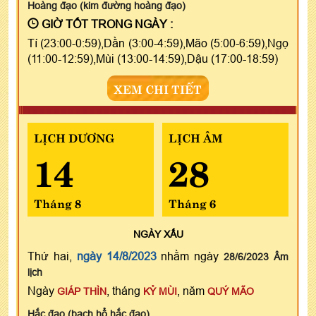
Hoàng đạo (kim đường hoàng đạo)
GIỜ TỐT TRONG NGÀY :
Tí (23:00-0:59),Dần (3:00-4:59),Mão (5:00-6:59),Ngọ
(11:00-12:59),Mùi (13:00-14:59),Dậu (17:00-18:59)
XEM CHI TIẾT
LỊCH DƯƠNG
LỊCH ÂM
14
28
Tháng 8
Tháng 6
NGÀY
XẤU
Thứ hai,
ngày 14/8/2023
nhằm ngày
28/6/2023 Âm
lịch
Ngày
, tháng
, năm
GIÁP THÌN
KỶ MÙI
QUÝ MÃO
Hắc đạo (bạch hổ hắc đạo)