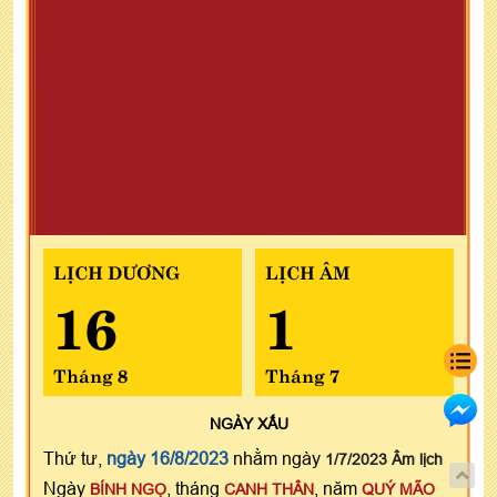
LỊCH DƯƠNG
LỊCH ÂM
16
1
Tháng 8
Tháng 7
NGÀY
XẤU
Thứ tư,
ngày 16/8/2023
nhằm ngày
1/7/2023 Âm lịch
Ngày
, tháng
, năm
BÍNH NGỌ
CANH THÂN
QUÝ MÃO