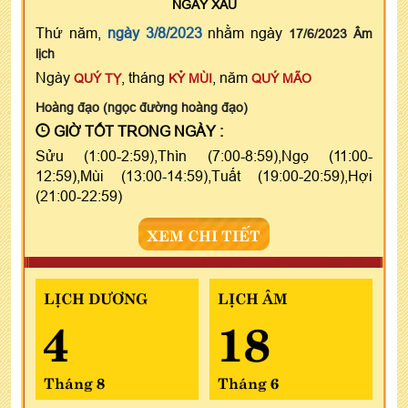
NGÀY
XẤU
Thứ năm,
ngày 3/8/2023
nhằm ngày
17/6/2023 Âm
lịch
Ngày
, tháng
, năm
QUÝ TỴ
KỶ MÙI
QUÝ MÃO
Hoàng đạo (ngọc đường hoàng đạo)
GIỜ TỐT TRONG NGÀY :
Sửu (1:00-2:59),Thìn (7:00-8:59),Ngọ (11:00-
12:59),Mùi (13:00-14:59),Tuất (19:00-20:59),Hợi
(21:00-22:59)
XEM CHI TIẾT
LỊCH DƯƠNG
LỊCH ÂM
4
18
Tháng 8
Tháng 6