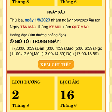
Tháng 8
Tháng 6
NGÀY
XẤU
Thứ ba,
ngày 1/8/2023
nhằm ngày
15/6/2023 Âm lịch
Ngày
, tháng
, năm
TÂN MÃO
KỶ MÙI
QUÝ MÃO
Hoàng đạo (kim đường hoàng đạo)
GIỜ TỐT TRONG NGÀY :
Tí (23:00-0:59),Dần (3:00-4:59),Mão (5:00-6:59),Ngọ
(11:00-12:59),Mùi (13:00-14:59),Dậu (17:00-18:59)
XEM CHI TIẾT
LỊCH DƯƠNG
LỊCH ÂM
2
16
Tháng 8
Tháng 6