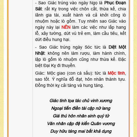
- Sao Giác trúng vào ngày Ngọ là
Phục Đoạn
Sát
: rất Kỵ trong việc chôn cất, thừa kế, chia
lãnh gia tài, xuất hành và cả khởi công lò
nhuộm hoặc lò gốm. Tuy nhiên sao Giác vào
ngày này lại
NÊN
làm các việc như lấp hang
lỗ, xây tường, dứt vú trẻ em, làm cầu tiêu, kết
dứt điều hung hại.
- Sao Giác trúng ngày Sóc tức là
Diệt Một
Nhật
: không nên làm rượu, làm hành chính,
lập lò gốm lò nhuộm cũng như thừa kế. Đặc
biệt Đại Kỵ đi thuyền.
Giác: Mộc giao (con cá sấu): tức là
Mộc tinh
,
sao tốt. Ý nghĩa đỗ đạt, hôn nhân thành tựu.
Đồng thời kỵ cải táng và hung táng.
Giác tinh tọa tác chủ vinh xương
Ngoại tiến điền tài cập nữ lang
Giá thú hôn nhân sinh quý tử
Văn nhân cập đệ kiến Quân vương
Duy hữu táng mai bất khả dụng