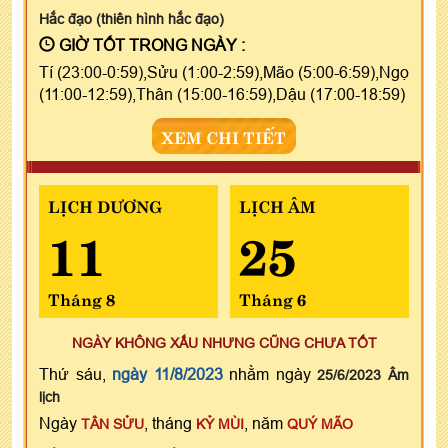
Hắc đạo (thiên hình hắc đạo)
GIỜ TỐT TRONG NGÀY :
Tí (23:00-0:59),Sửu (1:00-2:59),Mão (5:00-6:59),Ngọ
(11:00-12:59),Thân (15:00-16:59),Dậu (17:00-18:59)
XEM CHI TIẾT
LỊCH DƯƠNG
LỊCH ÂM
11
25
Tháng 8
Tháng 6
NGÀY KHÔNG XẤU NHƯNG CŨNG CHƯA TỐT
Thứ sáu,
ngày 11/8/2023
nhằm ngày
25/6/2023 Âm
lịch
Ngày
, tháng
, năm
TÂN SỬU
KỶ MÙI
QUÝ MÃO