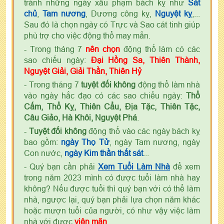
tránh những ngày xấu phạm bách kỵ như
Sát
chủ
,
Tam nương
, Dương công kỵ,
Nguyệt kỵ
,...
Sau đó là chọn ngày có Trực và Sao cát tinh giúp
phù trợ cho việc động thổ may mắn.
- Trong tháng 7
nên chọn
động thổ làm có các
sao chiếu ngày:
Đại Hồng Sa, Thiên Thành,
Nguyệt Giải, Giải Thần, Thiên Hỷ
- Trong tháng 7
tuyệt đối không
động thổ làm nhà
vào ngày hắc đạo có các sao chiếu ngày:
Thổ
Cấm, Thổ Kỵ, Thiên Cẩu, Địa Tặc, Thiên Tặc,
Câu Giảo, Hà Khôi, Nguyệt Phá
.
-
Tuyệt đối không
động thổ vào các ngày bách kỵ
bao gồm:
ngày Thọ Tử
, ngày Tam nương, ngày
Con nước,
ngày Kim thần thất sát
...
- Quý bạn cần phải
Xem Tuổi Làm Nhà
để xem
trong năm 2023 mình có được tuổi làm nhà hay
không? Nếu được tuổi thì quý bạn với có thể làm
nhà, ngược lại, quý bạn phải lựa chọn năm khác
hoặc mượn tuổi của người, có như vậy việc làm
nhà với được
viên mãn
.