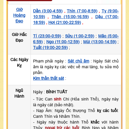
Giờ
Dần (3:00-4:59)
,
Thìn (7:00-8:59)
,
Tỵ (9:00-
Hoàng
10:59)
,
Thân (15:00-16:59)
,
Dậu (17:00-
Đạo
18:59)
,
Hợi (21:00-22:59)
,
Giờ Hắc
Tí (23:00-0:59)
;
Sửu (1:00-2:59)
;
Mão (5:00-
Đạo
6:59)
;
Ngọ (11:00-12:59)
;
Mùi (13:00-14:59)
;
Tuất (19:00-20:59)
;
Các Ngày
Phạm phải ngày :
Sát chủ âm
: Ngày Sát chủ
Kỵ
âm là ngày kỵ các việc về mai táng, tu sửa mộ
phần.
Kim thần thất sát
:
Ngũ
Ngày :
BÍNH TUẤT
Hành
- Tức Can
sinh
Chi (Hỏa sinh Thổ), ngày này
là ngày cát (bảo nhật).
- Nạp Âm: Ngày Ốc thượng Thổ
kỵ các tuổi
:
Canh Thìn và Nhâm Thìn.
- Ngày này thuộc hành Thổ
khắc
với hành
Thủy,
ngoại trừ các tuổi
: Bính Ngọ và Nhâm