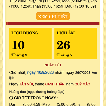
Tí (23:00-0:59),Sửu (1:00-2:59),Mão (5:00-6:59),Ngọ
(11:00-12:59),Thân (15:00-16:59),Dậu (17:00-18:59)
XEM CHI TIẾT
LỊCH DƯƠNG
LỊCH ÂM
10
26
Tháng 9
Tháng 7
NGÀY TỐT
Chủ nhật,
ngày 10/9/2023
nhằm ngày
26/7/2023 Âm
lịch
Ngày
, tháng
, năm
TÂN MÙI
CANH THÂN
QUÝ MÃO
Hoàng đạo (ngọc đường hoàng đạo)
GIỜ TỐT TRONG NGÀY :
Dần (3:00-4:59),Mão (5:00-6:59),Tỵ (9:00-