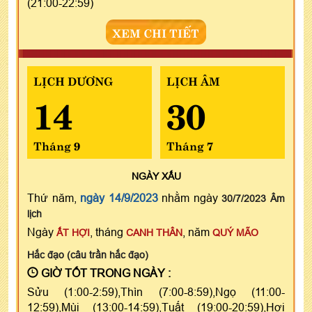
(21:00-22:59)
XEM CHI TIẾT
LỊCH DƯƠNG
LỊCH ÂM
14
30
Tháng 9
Tháng 7
NGÀY
XẤU
Thứ năm,
ngày 14/9/2023
nhằm ngày
30/7/2023 Âm
lịch
Ngày
, tháng
, năm
ẤT HỢI
CANH THÂN
QUÝ MÃO
Hắc đạo (câu trần hắc đạo)
GIỜ TỐT TRONG NGÀY :
Sửu (1:00-2:59),Thìn (7:00-8:59),Ngọ (11:00-
12:59),Mùi (13:00-14:59),Tuất (19:00-20:59),Hợi