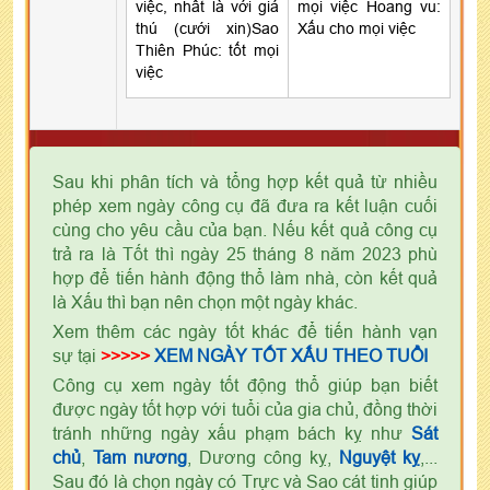
việc, nhất là với giá
mọi việc Hoang vu:
thú (cưới xin)Sao
Xấu cho mọi việc
Thiên Phúc: tốt mọi
việc
Sau khi phân tích và tổng hợp kết quả từ nhiều
phép xem ngày công cụ đã đưa ra kết luận cuối
cùng cho yêu cầu của bạn. Nếu kết quả công cụ
trả ra là Tốt thì ngày 25 tháng 8 năm 2023 phù
hợp để tiến hành động thổ làm nhà, còn kết quả
là Xấu thì bạn nên chọn một ngày khác.
Xem thêm các ngày tốt khác để tiến hành vạn
sự tại
>>>>>
XEM NGÀY TỐT XẤU THEO TUỔI
Công cụ xem ngày tốt động thổ giúp bạn biết
được ngày tốt hợp với tuổi của gia chủ, đồng thời
tránh những ngày xấu phạm bách kỵ như
Sát
chủ
,
Tam nương
, Dương công kỵ,
Nguyệt kỵ
,...
Sau đó là chọn ngày có Trực và Sao cát tinh giúp