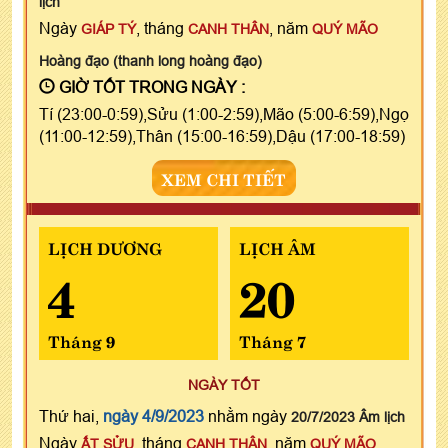
lịch
Ngày
, tháng
, năm
GIÁP TÝ
CANH THÂN
QUÝ MÃO
Hoàng đạo (thanh long hoàng đạo)
GIỜ TỐT TRONG NGÀY :
Tí (23:00-0:59),Sửu (1:00-2:59),Mão (5:00-6:59),Ngọ
(11:00-12:59),Thân (15:00-16:59),Dậu (17:00-18:59)
XEM CHI TIẾT
LỊCH DƯƠNG
LỊCH ÂM
4
20
Tháng 9
Tháng 7
NGÀY TỐT
Thứ hai,
ngày 4/9/2023
nhằm ngày
20/7/2023 Âm lịch
Ngày
, tháng
, năm
ẤT SỬU
CANH THÂN
QUÝ MÃO