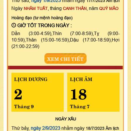
Thứ sáu,
ngày 1/9/2023
nhằm ngày
17/7/2023 Âm lịch
Ngày
, tháng
, năm
NHÂM TUẤT
CANH THÂN
QUÝ MÃO
Hoàng đạo (tư mệnh hoàng đạo)
GIỜ TỐT TRONG NGÀY :
Dần (3:00-4:59),Thìn (7:00-8:59),Tỵ (9:00-
10:59),Thân (15:00-16:59),Dậu (17:00-18:59),Hợi
(21:00-22:59)
XEM CHI TIẾT
LỊCH DƯƠNG
LỊCH ÂM
2
18
Tháng 9
Tháng 7
NGÀY
XẤU
Thứ bảy,
ngày 2/9/2023
nhằm ngày
18/7/2023 Âm lịch