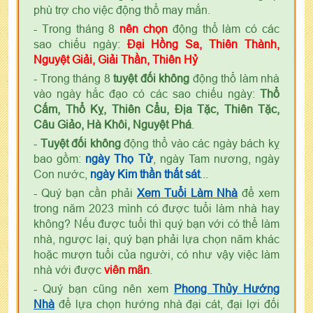
phù trợ cho việc động thổ may mắn.
- Trong tháng 8
nên chọn
động thổ làm có các
sao chiếu ngày:
Đại Hồng Sa, Thiên Thành,
Nguyệt Giải, Giải Thần, Thiên Hỷ
- Trong tháng 8
tuyệt đối không
động thổ làm nhà
vào ngày hắc đạo có các sao chiếu ngày:
Thổ
Cấm, Thổ Kỵ, Thiên Cẩu, Địa Tặc, Thiên Tặc,
Câu Giảo, Hà Khôi, Nguyệt Phá
.
-
Tuyệt đối không
động thổ vào các ngày bách kỵ
bao gồm:
ngày Thọ Tử
, ngày Tam nương, ngày
Con nước,
ngày Kim thần thất sát
...
- Quý bạn cần phải
Xem Tuổi Làm Nhà
để xem
trong năm 2023 mình có được tuổi làm nhà hay
không? Nếu được tuổi thì quý bạn với có thể làm
nhà, ngược lại, quý bạn phải lựa chọn năm khác
hoặc mượn tuổi của người, có như vậy việc làm
nhà với được
viên mãn
.
- Quý bạn cũng nên xem
Phong Thủy Hướng
Nhà
để lựa chọn hướng nhà đại cát, đại lợi đối