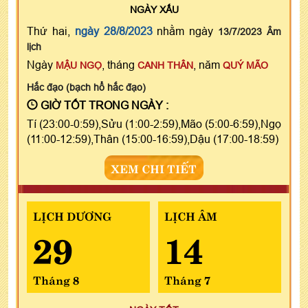
NGÀY
XẤU
Thứ hai,
ngày 28/8/2023
nhằm ngày
13/7/2023 Âm
lịch
Ngày
, tháng
, năm
MẬU NGỌ
CANH THÂN
QUÝ MÃO
Hắc đạo (bạch hổ hắc đạo)
GIỜ TỐT TRONG NGÀY :
Tí (23:00-0:59),Sửu (1:00-2:59),Mão (5:00-6:59),Ngọ
(11:00-12:59),Thân (15:00-16:59),Dậu (17:00-18:59)
XEM CHI TIẾT
LỊCH DƯƠNG
LỊCH ÂM
29
14
Tháng 8
Tháng 7