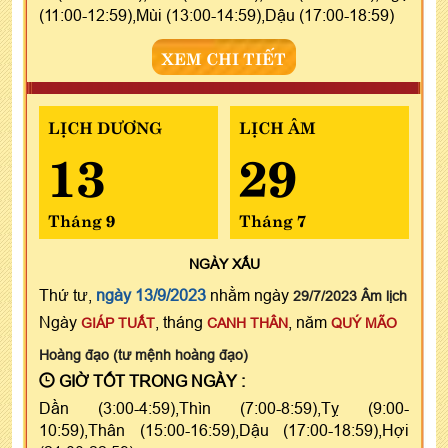
(11:00-12:59),Mùi (13:00-14:59),Dậu (17:00-18:59)
XEM CHI TIẾT
LỊCH DƯƠNG
LỊCH ÂM
13
29
Tháng 9
Tháng 7
NGÀY
XẤU
Thứ tư,
ngày 13/9/2023
nhằm ngày
29/7/2023 Âm lịch
Ngày
, tháng
, năm
GIÁP TUẤT
CANH THÂN
QUÝ MÃO
Hoàng đạo (tư mệnh hoàng đạo)
GIỜ TỐT TRONG NGÀY :
Dần (3:00-4:59),Thìn (7:00-8:59),Tỵ (9:00-
10:59),Thân (15:00-16:59),Dậu (17:00-18:59),Hợi