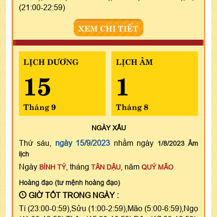
(21:00-22:59)
XEM CHI TIẾT
LỊCH DƯƠNG
LỊCH ÂM
15
1
Tháng 9
Tháng 8
NGÀY
XẤU
Thứ sáu,
ngày 15/9/2023
nhằm ngày
1/8/2023 Âm
lịch
Ngày
, tháng
, năm
BÍNH TÝ
TÂN DẬU
QUÝ MÃO
Hoàng đạo (tư mệnh hoàng đạo)
GIỜ TỐT TRONG NGÀY :
Tí (23:00-0:59),Sửu (1:00-2:59),Mão (5:00-6:59),Ngọ