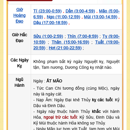
Giờ
Tí (23:00-0:59)
,
Dần (3:00-4:59)
,
Mão (5:00-
Hoàng
6:59)
,
Ngọ (11:00-12:59)
,
Mùi (13:00-14:59)
,
Đạo
Dậu (17:00-18:59)
,
Giờ Hắc
Sửu (1:00-2:59)
;
Thìn (7:00-8:59)
;
Tỵ (9:00-
Đạo
10:59)
;
Thân (15:00-16:59)
;
Tuất (19:00-
20:59)
;
Hợi (21:00-22:59)
;
Các Ngày
Không phạm bất kỳ ngày Nguyệt kỵ, Nguyệt
Kỵ
tận, Tam nương, Dương Công kỵ nhật nào.
Ngũ
Ngày :
ẤT MÃO
Hành
- Tức Can Chi tương đồng (cùng Mộc), ngày
này là ngày cát.
- Nạp Âm: Ngày Đại khê Thủy
kỵ các tuổi
: Kỷ
Dậu và Đinh Dậu.
- Ngày này thuộc hành Thủy
khắc
với hành
Hỏa,
ngoại trừ các tuổi
: Kỷ Sửu, Đinh Dậu và
Kỷ Mùi thuộc hành Hỏa không sợ Thủy.
- Ngày Mão lục hợp với Tuất, tam hợp với Mùi