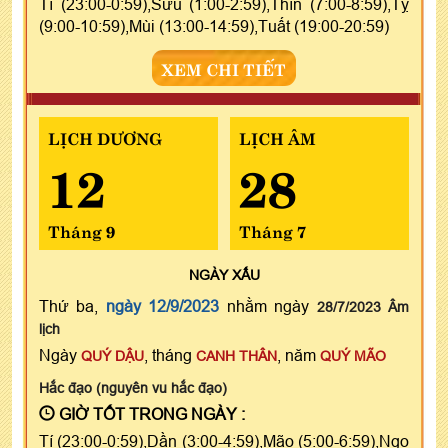
Tí (23:00-0:59),Sửu (1:00-2:59),Thìn (7:00-8:59),Tỵ
(9:00-10:59),Mùi (13:00-14:59),Tuất (19:00-20:59)
XEM CHI TIẾT
LỊCH DƯƠNG
LỊCH ÂM
12
28
Tháng 9
Tháng 7
NGÀY
XẤU
Thứ ba,
ngày 12/9/2023
nhằm ngày
28/7/2023 Âm
lịch
Ngày
, tháng
, năm
QUÝ DẬU
CANH THÂN
QUÝ MÃO
Hắc đạo (nguyên vu hắc đạo)
GIỜ TỐT TRONG NGÀY :
Tí (23:00-0:59),Dần (3:00-4:59),Mão (5:00-6:59),Ngọ