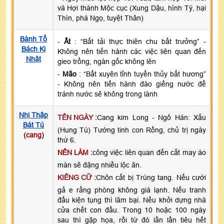
và Hợi thành Mộc cục (Xung Dậu, hình Tý, hại
Thìn, phá Ngọ, tuyệt Thân)
Bành Tổ
-
Ất
: “Bất tải thực thiên chu bất trưởng” -
Bách Kị
Không nên tiến hành các việc liên quan đến
Nhật
gieo trồng, ngàn gốc không lên
-
Mão
: “Bất xuyên tỉnh tuyền thủy bất hương”
- Không nên tiến hành đào giếng nước để
tránh nước sẽ không trong lành
Nhị Thập
TÊN NGÀY :
Cang kim Long - Ngô Hán: Xấu
Bát Tú
(Hung Tú) Tướng tinh con Rồng, chủ trị ngày
(cang)
thứ 6.
NÊN LÀM :
công việc liên quan đến cắt may áo
màn sẽ đặng nhiều lộc ăn.
KIÊNG CỮ :
Chôn cất bị Trùng tang. Nếu cưới
gả e rằng phòng không giá lạnh. Nếu tranh
đấu kiện tụng thì lâm bại. Nếu khởi dựng nhà
cửa chết con đầu. Trong 10 hoặc 100 ngày
sau thì gặp họa, rồi từ đó lần lần tiêu hết