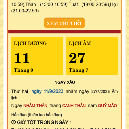
10:59),Thân (15:00-16:59),Tuất (19:00-20:59),Hợi
(21:00-22:59)
XEM CHI TIẾT
LỊCH DƯƠNG
LỊCH ÂM
11
27
Tháng 9
Tháng 7
NGÀY
XẤU
Thứ hai,
ngày 11/9/2023
nhằm ngày
27/7/2023 Âm
lịch
Ngày
, tháng
, năm
NHÂM THÂN
CANH THÂN
QUÝ MÃO
Hắc đạo (thiên lao hắc đạo)
GIỜ TỐT TRONG NGÀY :