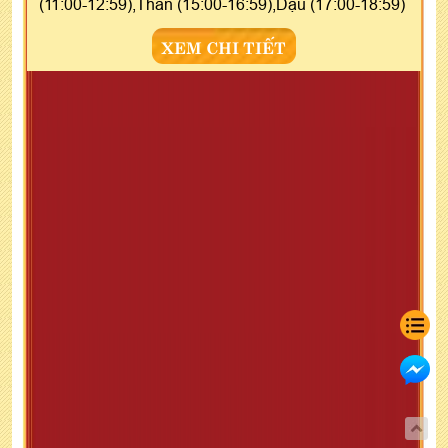
(11:00-12:59),Thân (15:00-16:59),Dậu (17:00-18:59)
XEM CHI TIẾT