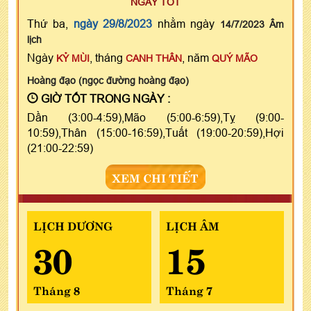
NGÀY TỐT
Thứ ba,
ngày 29/8/2023
nhằm ngày
14/7/2023 Âm
lịch
Ngày
, tháng
, năm
KỶ MÙI
CANH THÂN
QUÝ MÃO
Hoàng đạo (ngọc đường hoàng đạo)
GIỜ TỐT TRONG NGÀY :
Dần (3:00-4:59),Mão (5:00-6:59),Tỵ (9:00-
10:59),Thân (15:00-16:59),Tuất (19:00-20:59),Hợi
(21:00-22:59)
XEM CHI TIẾT
LỊCH DƯƠNG
LỊCH ÂM
30
15
Tháng 8
Tháng 7