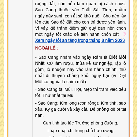
ruộng đất, còn nếu làm quan bị cách chức.
Sao Cang thuộc vào Thất Sát Tinh, nhằm
ngày này sanh con ắt sẽ khó nuôi. Cho nên lấy
tên của Sao để đặt cho con thì được yên lành.
Vì vậy, để tránh điềm giữ quý bạn nên chọn
một ngày tốt khác để tiến hành chôn cất
Xem ngày tốt an táng trong tháng 8 năm 2023
NGOẠI LỆ :
- Sao Cang nhằm vào ngày Rằm là
Diệt Một
Nhật
: Cữ làm rượu, thừa kế sự nghiệp, lập lò
gốm, lò nhuộm hay vào làm hành chính, thứ
nhất đi thuyền chẳng khỏi nguy hại (vì Diệt
Một có nghĩa là chìm mất).
- Sao Cang tại Mùi, Hợi, Mẹo thì trăm việc đều
tốt. Thứ nhất tại Mùi.
- Sao Cang: Kim long (con rồng): Kim tinh, sao
xấu. Kỵ gả cưới và xây cất. Đề phòng dễ bị tai
nạn.
Can tinh tạo tác Trưởng phòng đường,
Thập nhật chi trung chủ hữu ương,