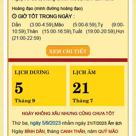
Hoàng đạo (minh đường hoàng đạo)
GIỜ TỐT TRONG NGÀY :
Dần (3:00-4:59),Mão (5:00-6:59),Tỵ (9:00-
10:59),Thân (15:00-16:59),Tuất (19:00-20:59),Hợi
(21:00-22:59)
XEM CHI TIẾT
LỊCH DƯƠNG
LỊCH ÂM
5
21
Tháng 9
Tháng 7
NGÀY KHÔNG XẤU NHƯNG CŨNG CHƯA TỐT
Thứ ba,
ngày 5/9/2023
nhằm ngày
21/7/2023 Âm lịch
Ngày
, tháng
, năm
BÍNH DẦN
CANH THÂN
QUÝ MÃO