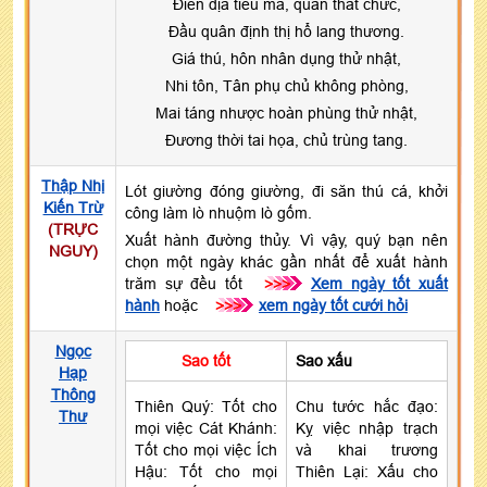
Điền địa tiêu ma, quan thất chức,
Đầu quân định thị hổ lang thương.
Giá thú, hôn nhân dụng thử nhật,
Nhi tôn, Tân phụ chủ không phòng,
Mai táng nhược hoàn phùng thử nhật,
Đương thời tai họa, chủ trùng tang.
Thập Nhị
Lót giường đóng giường, đi săn thú cá, khởi
Kiến Trừ
công làm lò nhuộm lò gốm.
(TRỰC
Xuất hành đường thủy. Vì vậy, quý bạn nên
NGUY)
chọn một ngày khác gần nhất để xuất hành
trăm sự đều tốt
>>>
Xem ngày tốt xuất
hành
hoặc
>>>
xem ngày tốt cưới hỏi
Ngọc
Sao tốt
Sao xấu
Hạp
Thông
Thiên Quý: Tốt cho
Chu tước hắc đạo:
Thư
mọi việc Cát Khánh:
Kỵ việc nhập trạch
Tốt cho mọi việc Ích
và khai trương
Hậu: Tốt cho mọi
Thiên Lại: Xấu cho