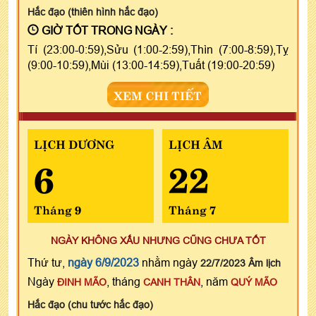
Hắc đạo (thiên hình hắc đạo)
GIỜ TỐT TRONG NGÀY :
Tí (23:00-0:59),Sửu (1:00-2:59),Thìn (7:00-8:59),Tỵ
(9:00-10:59),Mùi (13:00-14:59),Tuất (19:00-20:59)
XEM CHI TIẾT
LỊCH DƯƠNG
LỊCH ÂM
6
22
Tháng 9
Tháng 7
NGÀY KHÔNG XẤU NHƯNG CŨNG CHƯA TỐT
Thứ tư,
ngày 6/9/2023
nhằm ngày
22/7/2023 Âm lịch
Ngày
, tháng
, năm
ĐINH MÃO
CANH THÂN
QUÝ MÃO
Hắc đạo (chu tước hắc đạo)