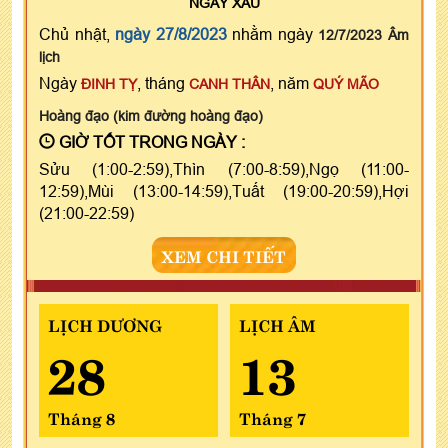
NGÀY
XẤU
Chủ nhật,
ngày 27/8/2023
nhằm ngày
12/7/2023 Âm
lịch
Ngày
, tháng
, năm
ĐINH TỴ
CANH THÂN
QUÝ MÃO
Hoàng đạo (kim đường hoàng đạo)
GIỜ TỐT TRONG NGÀY :
Sửu (1:00-2:59),Thìn (7:00-8:59),Ngọ (11:00-
12:59),Mùi (13:00-14:59),Tuất (19:00-20:59),Hợi
(21:00-22:59)
XEM CHI TIẾT
LỊCH DƯƠNG
LỊCH ÂM
28
13
Tháng 8
Tháng 7