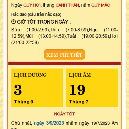
Ngày
, tháng
, năm
QUÝ HỢI
CANH THÂN
QUÝ MÃO
Hắc đạo (câu trần hắc đạo)
GIỜ TỐT TRONG NGÀY :
Sửu (1:00-2:59),Thìn (7:00-8:59),Ngọ (11:00-
12:59),Mùi (13:00-14:59),Tuất (19:00-20:59),Hợi
(21:00-22:59)
XEM CHI TIẾT
LỊCH DƯƠNG
LỊCH ÂM
3
19
Tháng 9
Tháng 7
NGÀY TỐT
Chủ nhật,
ngày 3/9/2023
nhằm ngày
19/7/2023 Âm