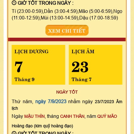
GIỜ TỐT TRONG NGÀY :
Tí (23:00-0:59),Dần (3:00-4:59),Mão (5:00-6:59),Ngọ
(11:00-12:59),Mùi (13:00-14:59),Dậu (17:00-18:59)
XEM CHI TIẾT
LỊCH DƯƠNG
LỊCH ÂM
7
23
Tháng 9
Tháng 7
NGÀY TỐT
Thứ năm,
ngày 7/9/2023
nhằm ngày
23/7/2023 Âm
lịch
Ngày
, tháng
, năm
MẬU THÌN
CANH THÂN
QUÝ MÃO
Hoàng đạo (kim quỹ hoàng đạo)
GIỜ TỐT TRONG NGÀY :