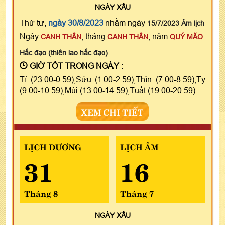
NGÀY
XẤU
Thứ tư,
ngày 30/8/2023
nhằm ngày
15/7/2023 Âm lịch
Ngày
, tháng
, năm
CANH THÂN
CANH THÂN
QUÝ MÃO
Hắc đạo (thiên lao hắc đạo)
GIỜ TỐT TRONG NGÀY :
Tí (23:00-0:59),Sửu (1:00-2:59),Thìn (7:00-8:59),Tỵ
(9:00-10:59),Mùi (13:00-14:59),Tuất (19:00-20:59)
XEM CHI TIẾT
LỊCH DƯƠNG
LỊCH ÂM
31
16
Tháng 8
Tháng 7
NGÀY
XẤU