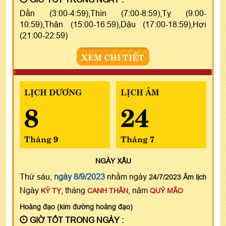
Dần (3:00-4:59),Thìn (7:00-8:59),Tỵ (9:00-
10:59),Thân (15:00-16:59),Dậu (17:00-18:59),Hợi
(21:00-22:59)
XEM CHI TIẾT
LỊCH DƯƠNG
LỊCH ÂM
8
24
Tháng 9
Tháng 7
NGÀY
XẤU
Thứ sáu,
ngày 8/9/2023
nhằm ngày
24/7/2023 Âm lịch
Ngày
, tháng
, năm
KỶ TỴ
CANH THÂN
QUÝ MÃO
Hoàng đạo (kim đường hoàng đạo)
GIỜ TỐT TRONG NGÀY :