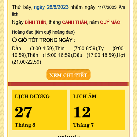
Thứ bảy,
ngày 26/8/2023
nhằm ngày
11/7/2023 Âm
lịch
Ngày
, tháng
, năm
BÍNH THÌN
CANH THÂN
QUÝ MÃO
Hoàng đạo (kim quỹ hoàng đạo)
GIỜ TỐT TRONG NGÀY :
Dần (3:00-4:59),Thìn (7:00-8:59),Tỵ (9:00-
10:59),Thân (15:00-16:59),Dậu (17:00-18:59),Hợi
(21:00-22:59)
XEM CHI TIẾT
LỊCH DƯƠNG
LỊCH ÂM
27
12
Tháng 8
Tháng 7