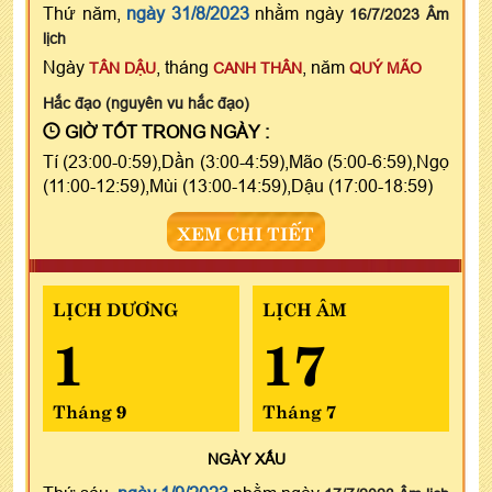
Thứ năm,
ngày 31/8/2023
nhằm ngày
16/7/2023 Âm
lịch
Ngày
, tháng
, năm
TÂN DẬU
CANH THÂN
QUÝ MÃO
Hắc đạo (nguyên vu hắc đạo)
GIỜ TỐT TRONG NGÀY :
Tí (23:00-0:59),Dần (3:00-4:59),Mão (5:00-6:59),Ngọ
(11:00-12:59),Mùi (13:00-14:59),Dậu (17:00-18:59)
XEM CHI TIẾT
LỊCH DƯƠNG
LỊCH ÂM
1
17
Tháng 9
Tháng 7
NGÀY
XẤU