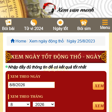
Menu
Bói bài
Tử vi 2024
Ngày tốt
Bói sim
Home
Xem ngày động thổ
Ngày 25/8/2023
XEM NGÀY TỐT ĐỘNG THỔ - NGÀY
Nhập đầy đủ thông tin để có kết quả tốt nhất
25/8/2023
XEM THEO NGÀY
XEM
XEM THEO THÁNG
XEM