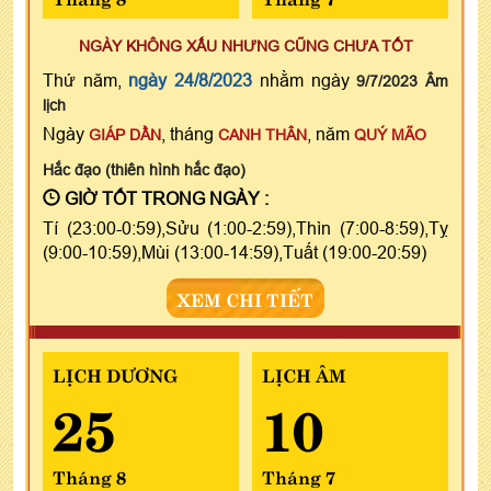
NGÀY KHÔNG XẤU NHƯNG CŨNG CHƯA TỐT
Thứ năm,
ngày 24/8/2023
nhằm ngày
9/7/2023 Âm
lịch
Ngày
, tháng
, năm
GIÁP DẦN
CANH THÂN
QUÝ MÃO
Hắc đạo (thiên hình hắc đạo)
GIỜ TỐT TRONG NGÀY :
Tí (23:00-0:59),Sửu (1:00-2:59),Thìn (7:00-8:59),Tỵ
(9:00-10:59),Mùi (13:00-14:59),Tuất (19:00-20:59)
XEM CHI TIẾT
LỊCH DƯƠNG
LỊCH ÂM
25
10
Tháng 8
Tháng 7