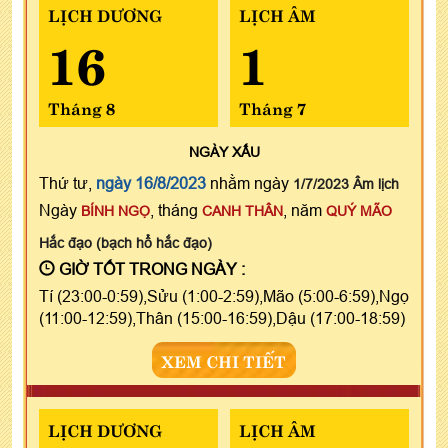
LỊCH DƯƠNG
LỊCH ÂM
16
1
Tháng 8
Tháng 7
NGÀY
XẤU
Thứ tư,
ngày 16/8/2023
nhằm ngày
1/7/2023 Âm lịch
Ngày
, tháng
, năm
BÍNH NGỌ
CANH THÂN
QUÝ MÃO
Hắc đạo (bạch hổ hắc đạo)
GIỜ TỐT TRONG NGÀY :
Tí (23:00-0:59),Sửu (1:00-2:59),Mão (5:00-6:59),Ngọ
(11:00-12:59),Thân (15:00-16:59),Dậu (17:00-18:59)
XEM CHI TIẾT
LỊCH DƯƠNG
LỊCH ÂM