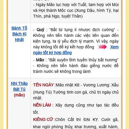
- Ngày Mão lục hợp với Tuất, tam hợp với Mùi
và Hợi thành Mộc cục (Xung Dậu, hình Tý, hại
Thìn, phá Ngọ, tuyệt Thân)
Bành Tổ
-
Quý
: “Bất từ tụng lí nhược địch cường” -
Bách Kị
Không nên tiến hành các việc liên quan đến
Nhật
kiện tụng, ta lý yếu địch lý mạnh. Vì vậy, ngày
này không tốt để ký kết hợp đồng
>>>
Xem
ngày tốt ký hợp đồng
-
Mão
: “Bất xuyên tỉnh tuyền thủy bất hương”
- Không nên tiến hành đào giếng nước để
tránh nước sẽ không trong lành
Nhị Thập
TÊN NGÀY :
Mão nhật Kê - Vương Lương: Xấu
Bát Tú
(Hung Tú) Tướng tinh con gà, chủ trị ngày chủ
(mão)
nhật.
NÊN LÀM :
Xây dựng cũng như tạo tác đều
tốt.
KIÊNG CỮ :
Chôn Cất thì ĐẠI KỴ. Cưới gã,
khai ngòi phóng thủy, khai trương, xuất hành,