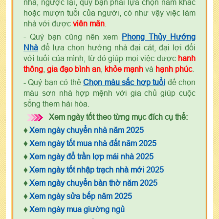
nhà, ngược lại, quý bạn phải lựa chọn năm khác
hoặc mượn tuổi của người, có như vậy việc làm
nhà với được
viên mãn
.
- Quý bạn cũng nên xem
Phong Thủy Hướng
Nhà
để lựa chọn hướng nhà đại cát, đại lợi đối
với tuổi của mình, từ đó giúp mọi việc được
hanh
thông
,
gia đạo bình an
,
khỏe mạnh
và
hạnh phúc
.
- Quý bạn có thể
Chọn màu sắc hợp tuổi
để chọn
màu sơn nhà hợp mệnh với gia chủ giúp cuộc
sống them hài hòa.
Xem ngày tốt theo từng mục đích cụ thể:
♦
Xem ngày chuyển nhà năm 2025
♦
Xem ngày tốt mua nhà đất năm 2025
♦
Xem ngày đổ trần lợp mái nhà 2025
♦
Xem ngày tốt nhập trạch nhà mới 2025
♦
Xem ngày chuyển bàn thờ năm 2025
♦
Xem ngày sửa bếp năm 2025
♦
Xem ngày mua giường ngủ