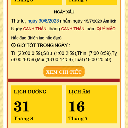
NGÀY
XẤU
Thứ tư,
ngày 30/8/2023
nhằm ngày
15/7/2023 Âm lịch
Ngày
, tháng
, năm
CANH THÂN
CANH THÂN
QUÝ MÃO
Hắc đạo (thiên lao hắc đạo)
GIỜ TỐT TRONG NGÀY :
Tí (23:00-0:59),Sửu (1:00-2:59),Thìn (7:00-8:59),Tỵ
(9:00-10:59),Mùi (13:00-14:59),Tuất (19:00-20:59)
XEM CHI TIẾT
LỊCH DƯƠNG
LỊCH ÂM
31
16
Tháng 8
Tháng 7