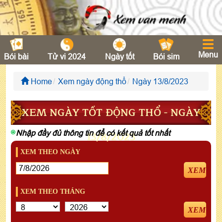
Menu
Bói bài
Tử vi 2024
Ngày tốt
Bói sim
Home
Xem ngày động thổ
Ngày 13/8/2023
XEM NGÀY TỐT ĐỘNG THỔ - NGÀY
Nhập đầy đủ thông tin để có kết quả tốt nhất
13/8/2023
XEM THEO NGÀY
XEM
XEM THEO THÁNG
XEM