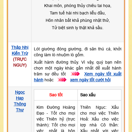
Khai môn, phóng thủy chiêu tai họa,
Tam tuế hài nhi bạch liễu đầu,
Hôn nhân bất khả phùng nhật thử,
Tử biệt sinh ly thật khả sầu.
Thập Nhị
Lót giường đóng giường, đi săn thú cá, khởi
Kiến Trừ
công làm lò nhuộm lò gốm.
(TRỰC
Xuất hành đường thủy. Vì vậy, quý bạn nên
NGUY)
chọn một ngày khác gần nhất để xuất hành
trăm sự đều tốt
>>>
Xem ngày tốt xuất
hành
hoặc
>>>
xem ngày tốt cưới hỏi
Ngọc
Sao tốt
Sao xấu
Hạp
Thông
Kim Đường Hoàng
Thiên Ngục: Xấu
Thư
Đạo - Tốt cho mọi
cho mọi việc Thiên
việc Thiên hỷ (trực
Hoả: Xấu cho việc
thành): Tốt cho mọi
lợp nhà Cô thần:
việc, nhất là hôn
Xấu nhất với việc