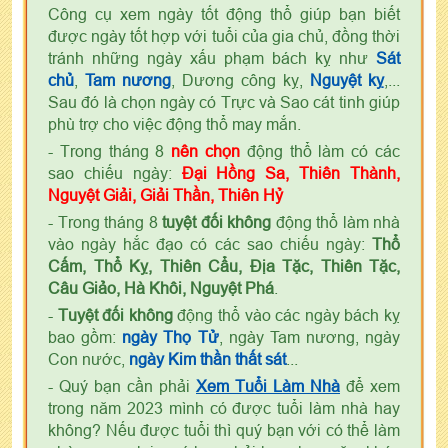
Công cụ xem ngày tốt động thổ giúp bạn biết
được ngày tốt hợp với tuổi của gia chủ, đồng thời
tránh những ngày xấu phạm bách kỵ như
Sát
chủ
,
Tam nương
, Dương công kỵ,
Nguyệt kỵ
,...
Sau đó là chọn ngày có Trực và Sao cát tinh giúp
phù trợ cho việc động thổ may mắn.
- Trong tháng 8
nên chọn
động thổ làm có các
sao chiếu ngày:
Đại Hồng Sa, Thiên Thành,
Nguyệt Giải, Giải Thần, Thiên Hỷ
- Trong tháng 8
tuyệt đối không
động thổ làm nhà
vào ngày hắc đạo có các sao chiếu ngày:
Thổ
Cấm, Thổ Kỵ, Thiên Cẩu, Địa Tặc, Thiên Tặc,
Câu Giảo, Hà Khôi, Nguyệt Phá
.
-
Tuyệt đối không
động thổ vào các ngày bách kỵ
bao gồm:
ngày Thọ Tử
, ngày Tam nương, ngày
Con nước,
ngày Kim thần thất sát
...
- Quý bạn cần phải
Xem Tuổi Làm Nhà
để xem
trong năm 2023 mình có được tuổi làm nhà hay
không? Nếu được tuổi thì quý bạn với có thể làm