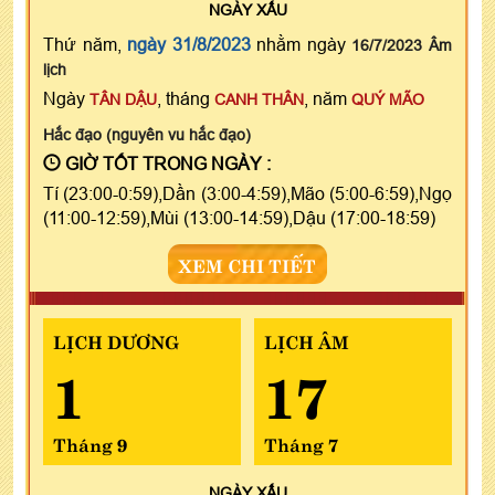
NGÀY
XẤU
Thứ năm,
ngày 31/8/2023
nhằm ngày
16/7/2023 Âm
lịch
Ngày
, tháng
, năm
TÂN DẬU
CANH THÂN
QUÝ MÃO
Hắc đạo (nguyên vu hắc đạo)
GIỜ TỐT TRONG NGÀY :
Tí (23:00-0:59),Dần (3:00-4:59),Mão (5:00-6:59),Ngọ
(11:00-12:59),Mùi (13:00-14:59),Dậu (17:00-18:59)
XEM CHI TIẾT
LỊCH DƯƠNG
LỊCH ÂM
1
17
Tháng 9
Tháng 7
NGÀY
XẤU