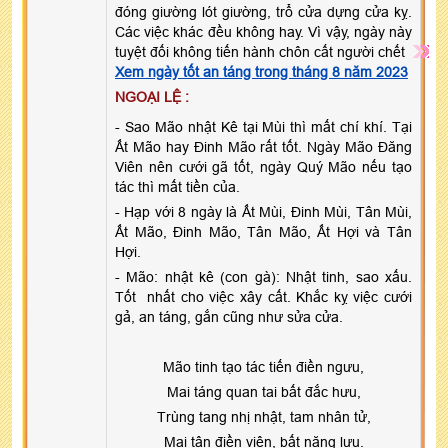
đóng giường lót giường, trổ cửa dựng cửa kỵ.
Các việc khác đều không hay. Vì vậy, ngày này
tuyệt đối không tiến hành chôn cất người chết
Xem ngày tốt an táng trong tháng 8 năm 2023
NGOẠI LỆ :
- Sao Mão nhật Kê tại Mùi thì mất chí khí. Tại
Ất Mão hay Đinh Mão rất tốt. Ngày Mão Đăng
Viên nên cưới gã tốt, ngày Quý Mão nếu tạo
tác thì mất tiền của.
- Hạp với 8 ngày là Ất Mùi, Đinh Mùi, Tân Mùi,
Ất Mão, Đinh Mão, Tân Mão, Ất Hợi và Tân
Hợi.
- Mão: nhật kê (con gà): Nhật tinh, sao xấu.
Tốt nhất cho việc xây cất. Khắc kỵ việc cưới
gả, an táng, gắn cũng như sửa cửa.
Mão tinh tạo tác tiến điền ngưu,
Mai táng quan tai bất đắc hưu,
Trùng tang nhị nhật, tam nhân tử,
Mại tận điền viên, bất năng lưu.