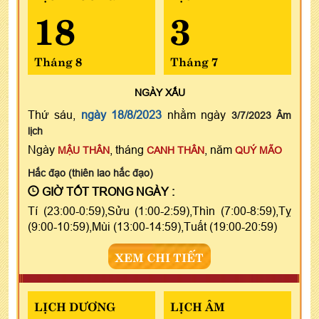
18
3
Tháng 8
Tháng 7
NGÀY
XẤU
Thứ sáu,
ngày 18/8/2023
nhằm ngày
3/7/2023 Âm
lịch
Ngày
, tháng
, năm
MẬU THÂN
CANH THÂN
QUÝ MÃO
Hắc đạo (thiên lao hắc đạo)
GIỜ TỐT TRONG NGÀY :
Tí (23:00-0:59),Sửu (1:00-2:59),Thìn (7:00-8:59),Tỵ
(9:00-10:59),Mùi (13:00-14:59),Tuất (19:00-20:59)
XEM CHI TIẾT
LỊCH DƯƠNG
LỊCH ÂM