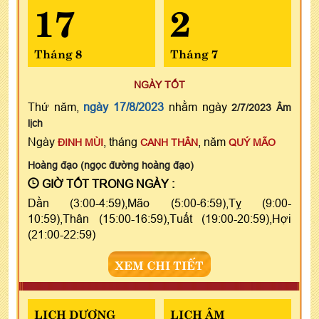
17
2
Tháng 8
Tháng 7
NGÀY TỐT
Thứ năm,
ngày 17/8/2023
nhằm ngày
2/7/2023 Âm
lịch
Ngày
, tháng
, năm
ĐINH MÙI
CANH THÂN
QUÝ MÃO
Hoàng đạo (ngọc đường hoàng đạo)
GIỜ TỐT TRONG NGÀY :
Dần (3:00-4:59),Mão (5:00-6:59),Tỵ (9:00-
10:59),Thân (15:00-16:59),Tuất (19:00-20:59),Hợi
(21:00-22:59)
XEM CHI TIẾT
LỊCH DƯƠNG
LỊCH ÂM