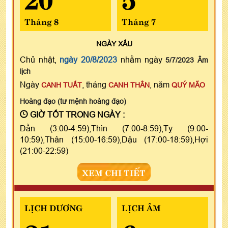
Tháng 8
Tháng 7
NGÀY
XẤU
Chủ nhật,
ngày 20/8/2023
nhằm ngày
5/7/2023 Âm
lịch
Ngày
, tháng
, năm
CANH TUẤT
CANH THÂN
QUÝ MÃO
Hoàng đạo (tư mệnh hoàng đạo)
GIỜ TỐT TRONG NGÀY :
Dần (3:00-4:59),Thìn (7:00-8:59),Tỵ (9:00-
10:59),Thân (15:00-16:59),Dậu (17:00-18:59),Hợi
(21:00-22:59)
XEM CHI TIẾT
LỊCH DƯƠNG
LỊCH ÂM