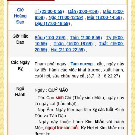
Giờ
Tí (23:00-0:59)
,
Dần (3:00-4:59)
,
Mão (5:00-
Hoàng
6:59)
,
Ngọ (11:00-12:59)
,
Mùi (13:00-14:59)
,
Đạo
Dậu (17:00-18:59)
,
Giờ Hắc
Sửu (1:00-2:59)
;
Thìn (7:00-8:59)
;
Tỵ (9:00-
Đạo
10:59)
;
Thân (15:00-16:59)
;
Tuất (19:00-
20:59)
;
Hợi (21:00-22:59)
;
Các Ngày
Phạm phải ngày :
Tam nương
: xấu, ngày này
Kỵ
kỵ tiến hành các việc khai trương, xuất hành,
cưới hỏi, sửa chữa hay cất (3,7,13,18,22,27)
Ngũ
Ngày :
QUÝ MÃO
Hành
- Tức Can
sinh
Chi (Thủy sinh Mộc), ngày này
là ngày cát (bảo nhật).
- Nạp Âm: Ngày Kim bạc Kim
kỵ các tuổi
: Đinh
Dậu và Tân Dậu.
- Ngày này thuộc hành Kim
khắc
với hành
Mộc,
ngoại trừ các tuổi
: Kỷ Hợi vì Kim khắc mà
được lợi.