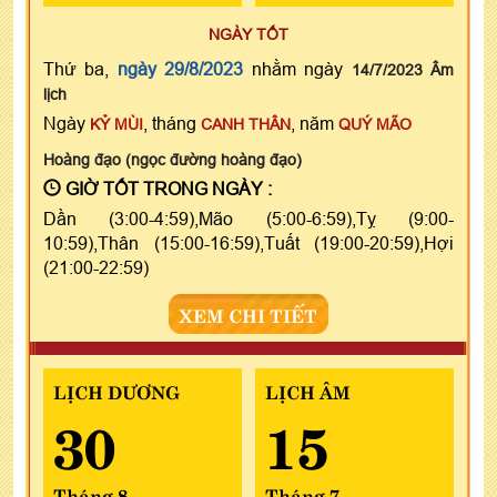
NGÀY TỐT
Thứ ba,
ngày 29/8/2023
nhằm ngày
14/7/2023 Âm
lịch
Ngày
, tháng
, năm
KỶ MÙI
CANH THÂN
QUÝ MÃO
Hoàng đạo (ngọc đường hoàng đạo)
GIỜ TỐT TRONG NGÀY :
Dần (3:00-4:59),Mão (5:00-6:59),Tỵ (9:00-
10:59),Thân (15:00-16:59),Tuất (19:00-20:59),Hợi
(21:00-22:59)
XEM CHI TIẾT
LỊCH DƯƠNG
LỊCH ÂM
30
15
Tháng 8
Tháng 7