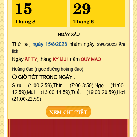
15
29
Tháng 8
Tháng 6
NGÀY
XẤU
Thứ ba,
ngày 15/8/2023
nhằm ngày
29/6/2023 Âm
lịch
Ngày
, tháng
, năm
ẤT TỴ
KỶ MÙI
QUÝ MÃO
Hoàng đạo (ngọc đường hoàng đạo)
GIỜ TỐT TRONG NGÀY :
Sửu (1:00-2:59),Thìn (7:00-8:59),Ngọ (11:00-
12:59),Mùi (13:00-14:59),Tuất (19:00-20:59),Hợi
(21:00-22:59)
XEM CHI TIẾT