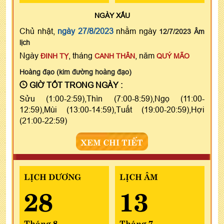
NGÀY
XẤU
Chủ nhật,
ngày 27/8/2023
nhằm ngày
12/7/2023 Âm
lịch
Ngày
, tháng
, năm
ĐINH TỴ
CANH THÂN
QUÝ MÃO
Hoàng đạo (kim đường hoàng đạo)
GIỜ TỐT TRONG NGÀY :
Sửu (1:00-2:59),Thìn (7:00-8:59),Ngọ (11:00-
12:59),Mùi (13:00-14:59),Tuất (19:00-20:59),Hợi
(21:00-22:59)
XEM CHI TIẾT
LỊCH DƯƠNG
LỊCH ÂM
28
13
Tháng 8
Tháng 7