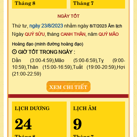
Tháng 8
Tháng 7
NGÀY TỐT
Thứ tư,
ngày 23/8/2023
nhằm ngày
8/7/2023 Âm lịch
Ngày
, tháng
, năm
QUÝ SỬU
CANH THÂN
QUÝ MÃO
Hoàng đạo (minh đường hoàng đạo)
GIỜ TỐT TRONG NGÀY :
Dần (3:00-4:59),Mão (5:00-6:59),Tỵ (9:00-
10:59),Thân (15:00-16:59),Tuất (19:00-20:59),Hợi
(21:00-22:59)
XEM CHI TIẾT
LỊCH DƯƠNG
LỊCH ÂM
24
9
Tháng 8
Tháng 7