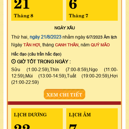
21
6
Tháng 8
Tháng 7
NGÀY
XẤU
Thứ hai,
ngày 21/8/2023
nhằm ngày
6/7/2023 Âm lịch
Ngày
, tháng
, năm
TÂN HỢI
CANH THÂN
QUÝ MÃO
Hắc đạo (câu trần hắc đạo)
GIỜ TỐT TRONG NGÀY :
Sửu (1:00-2:59),Thìn (7:00-8:59),Ngọ (11:00-
12:59),Mùi (13:00-14:59),Tuất (19:00-20:59),Hợi
(21:00-22:59)
XEM CHI TIẾT
LỊCH DƯƠNG
LỊCH ÂM
22
7