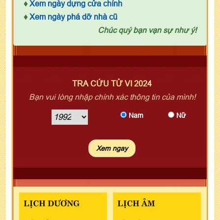
♦
Xem ngày dựng cửa chính
♦
Xem ngày phá dỡ nhà cũ
Chúc quý bạn vạn sự như ý!
TRA CỨU TỬ VI 2024
Bạn vui lòng nhập chính xác thông tin của mình!
Nam
Nữ
LỊCH DƯƠNG
LỊCH ÂM