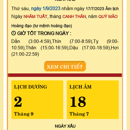
Thứ sáu,
ngày 1/9/2023
nhằm ngày
17/7/2023 Âm lịch
Ngày
, tháng
, năm
NHÂM TUẤT
CANH THÂN
QUÝ MÃO
Hoàng đạo (tư mệnh hoàng đạo)
GIỜ TỐT TRONG NGÀY :
Dần (3:00-4:59),Thìn (7:00-8:59),Tỵ (9:00-
10:59),Thân (15:00-16:59),Dậu (17:00-18:59),Hợi
(21:00-22:59)
XEM CHI TIẾT
LỊCH DƯƠNG
LỊCH ÂM
2
18
Tháng 9
Tháng 7
NGÀY
XẤU