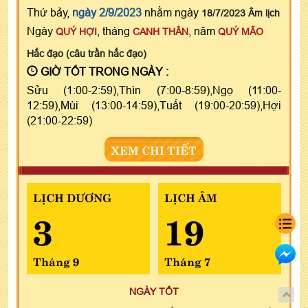
Thứ bảy,
ngày 2/9/2023
nhằm ngày
18/7/2023 Âm lịch
Ngày
, tháng
, năm
QUÝ HỢI
CANH THÂN
QUÝ MÃO
Hắc đạo (câu trần hắc đạo)
GIỜ TỐT TRONG NGÀY :
Sửu (1:00-2:59),Thìn (7:00-8:59),Ngọ (11:00-
12:59),Mùi (13:00-14:59),Tuất (19:00-20:59),Hợi
(21:00-22:59)
XEM CHI TIẾT
LỊCH DƯƠNG
LỊCH ÂM
3
19
Tháng 9
Tháng 7
NGÀY TỐT