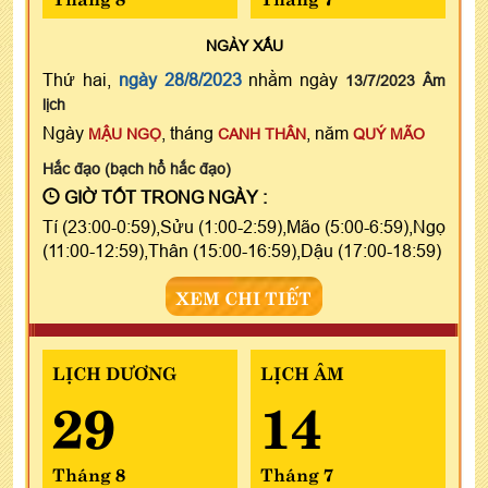
NGÀY
XẤU
Thứ hai,
ngày 28/8/2023
nhằm ngày
13/7/2023 Âm
lịch
Ngày
, tháng
, năm
MẬU NGỌ
CANH THÂN
QUÝ MÃO
Hắc đạo (bạch hổ hắc đạo)
GIỜ TỐT TRONG NGÀY :
Tí (23:00-0:59),Sửu (1:00-2:59),Mão (5:00-6:59),Ngọ
(11:00-12:59),Thân (15:00-16:59),Dậu (17:00-18:59)
XEM CHI TIẾT
LỊCH DƯƠNG
LỊCH ÂM
29
14
Tháng 8
Tháng 7