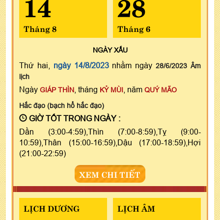
14
28
Tháng 8
Tháng 6
NGÀY
XẤU
Thứ hai,
ngày 14/8/2023
nhằm ngày
28/6/2023 Âm
lịch
Ngày
, tháng
, năm
GIÁP THÌN
KỶ MÙI
QUÝ MÃO
Hắc đạo (bạch hổ hắc đạo)
GIỜ TỐT TRONG NGÀY :
Dần (3:00-4:59),Thìn (7:00-8:59),Tỵ (9:00-
10:59),Thân (15:00-16:59),Dậu (17:00-18:59),Hợi
(21:00-22:59)
XEM CHI TIẾT
LỊCH DƯƠNG
LỊCH ÂM