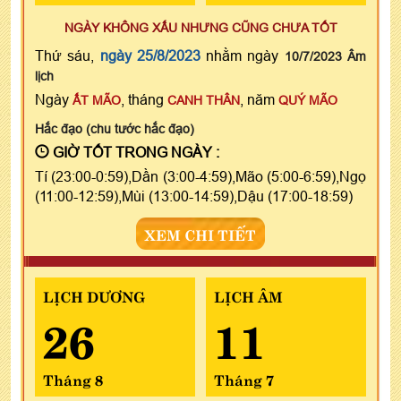
NGÀY KHÔNG XẤU NHƯNG CŨNG CHƯA TỐT
Thứ sáu,
ngày 25/8/2023
nhằm ngày
10/7/2023 Âm
lịch
Ngày
, tháng
, năm
ẤT MÃO
CANH THÂN
QUÝ MÃO
Hắc đạo (chu tước hắc đạo)
GIỜ TỐT TRONG NGÀY :
Tí (23:00-0:59),Dần (3:00-4:59),Mão (5:00-6:59),Ngọ
(11:00-12:59),Mùi (13:00-14:59),Dậu (17:00-18:59)
XEM CHI TIẾT
LỊCH DƯƠNG
LỊCH ÂM
26
11
Tháng 8
Tháng 7