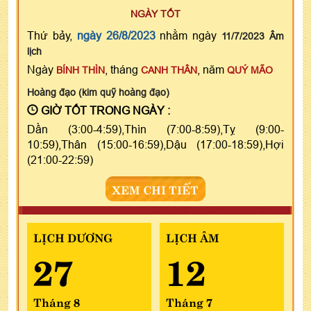
NGÀY TỐT
Thứ bảy,
ngày 26/8/2023
nhằm ngày
11/7/2023 Âm
lịch
Ngày
, tháng
, năm
BÍNH THÌN
CANH THÂN
QUÝ MÃO
Hoàng đạo (kim quỹ hoàng đạo)
GIỜ TỐT TRONG NGÀY :
Dần (3:00-4:59),Thìn (7:00-8:59),Tỵ (9:00-
10:59),Thân (15:00-16:59),Dậu (17:00-18:59),Hợi
(21:00-22:59)
XEM CHI TIẾT
LỊCH DƯƠNG
LỊCH ÂM
27
12
Tháng 8
Tháng 7