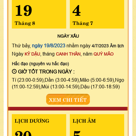
19
4
Tháng 8
Tháng 7
NGÀY
XẤU
Thứ bảy,
ngày 19/8/2023
nhằm ngày
4/7/2023 Âm lịch
Ngày
, tháng
, năm
KỶ DẬU
CANH THÂN
QUÝ MÃO
Hắc đạo (nguyên vu hắc đạo)
GIỜ TỐT TRONG NGÀY :
Tí (23:00-0:59),Dần (3:00-4:59),Mão (5:00-6:59),Ngọ
(11:00-12:59),Mùi (13:00-14:59),Dậu (17:00-18:59)
XEM CHI TIẾT
LỊCH DƯƠNG
LỊCH ÂM
20
5