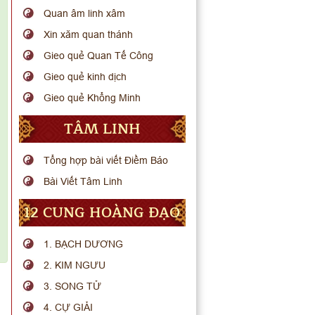
Quan âm linh xâm
Xin xăm quan thánh
Gieo quẻ Quan Tế Công
Gieo quẻ kinh dịch
Gieo quẻ Khổng Minh
TÂM LINH
Tổng hợp bài viết Điềm Báo
Bài Viết Tâm Linh
12 CUNG HOÀNG ĐẠO
1. BẠCH DƯƠNG
2. KIM NGƯU
3. SONG TỬ
4. CỰ GIẢI