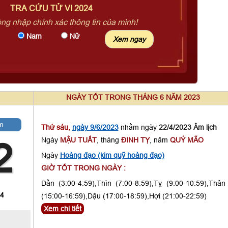
TRA CỨU TỬ VI 2024
òng nhập chính xác thông tin của mình!
Nam
Nữ
NGÀY TỐT TRONG THÁNG 6 NĂM 2023
m
Thứ sáu,
ngày 9/6/2023
nhằm ngày
22/4/2023 Âm lịch
Ngày
MẬU TUẤT
, tháng
ĐINH TỴ
, năm
QUÝ MÃO
2
Ngày
Hoàng đạo (kim quỹ hoàng đạo)
GIỜ TỐT TRONG NGÀY :
Dần (3:00-4:59),Thìn (7:00-8:59),Tỵ (9:00-10:59),Thân
 4
(15:00-16:59),Dậu (17:00-18:59),Hợi (21:00-22:59)
Xem chi tiết