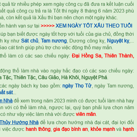
t quả từ nhiều phép xem ngày công cụ đã đưa ra kết luận cuối
ết quả công cụ trả ra là Tốt thì ngày 8 tháng 6 năm 2023 phù
à, còn kết quả là Xấu thì bạn nên chọn một ngày khác.
ến hành vạn sự tại
>>>>>
XEM NGÀY TỐT XẤU THEO TUỔI
úp bạn biết được ngày tốt hợp với tuổi của gia chủ, đồng thời
ch kỵ như
Sát chủ
,
Tam nương
, Dương công kỵ,
Nguyệt kỵ
,...
ao cát tinh giúp phù trợ cho việc động thổ may mắn.
thổ làm có các sao chiếu ngày:
Đại Hồng Sa, Thiên Thành,
ỷ
động thổ làm nhà vào ngày hắc đạo có các sao chiếu ngày:
 Tặc, Thiên Tặc, Câu Giảo, Hà Khôi, Nguyệt Phá
.
các ngày bách kỵ bao gồm:
ngày Thọ Tử
, ngày Tam nương,
ất sát
...
m Nhà
để xem trong năm 2023 mình có được tuổi làm nhà hay
n với có thể làm nhà, ngược lại, quý bạn phải lựa chọn năm
 có như vậy việc làm nhà với được
viên mãn
.
 Thủy Hướng Nhà
để lựa chọn hướng nhà đại cát, đại lợi đối
ọi việc được
hanh thông
,
gia đạo bình an
,
khỏe mạnh
và
hạnh