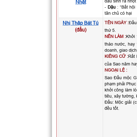
đầu sinh ra nhọt
Nhật
-
Dậu
: “Bất hội
tân chủ có hại
Nhị Thập Bát Tú
TÊN NGÀY :
Đẩu 
(đẩu)
thứ 5.
NÊN LÀM :
Khởi 
tháo nước, hay 
doanh, giao dịc
KIÊNG CỮ :
Rất 
của Sao năm hay
NGOẠI LỆ :
Sao Đẩu mộc Giả
phạm phải Phục Đ
khởi công làm l
tiêu, xây tường, 
Đẩu: Mộc giải (c
đều tốt.