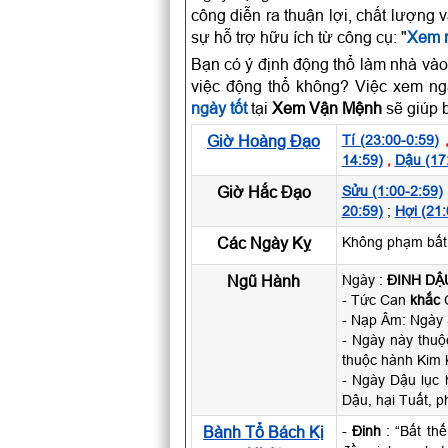
công diễn ra thuận lợi, chất lượng 
sự hỗ trợ hữu ích từ công cụ: "
Xem n
Bạn có ý định động thổ làm nhà vào
việc động thổ không? Việc xem ng
ngày tốt
tại
Xem Vận Mệnh
sẽ giúp b
Giờ Hoàng Đạo
Tí (23:00-0:59)
14:59)
,
Dậu (17
Giờ Hắc Đạo
Sửu (1:00-2:59)
20:59)
;
Hợi (21:
Các Ngày Kỵ
Không phạm bất k
Ngũ Hành
Ngày :
ĐINH DẬ
- Tức Can
khắc
C
- Nạp Âm: Ngày
- Ngày này thu
thuộc hành Kim 
- Ngày Dậu lục 
Dậu, hại Tuất, p
Bành Tổ Bách Kị
-
Đinh
: “Bất th