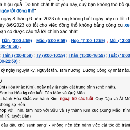
và hiệu quả. Do tính chất thiết yếu này, quý bạn không thể bỏ q
gày tốt động thổ
"
 ngày 8 tháng 6 năm 2023 nhưng không biết ngày này có tốt c
ày 8/6/2023 có tốt cho việc động thổ không bằng công cụ
x
ạn có được câu trả lời chính xác nhất.
,
Dần (3:00-4:59)
,
Mão (5:00-6:59)
,
Ngọ (11:00-12:59)
,
Mùi (13:00
:00-18:59)
,
;
Thìn (7:00-8:59)
;
Tỵ (9:00-10:59)
;
Thân (15:00-16:59)
;
Tuất (19:00
00-22:59)
;
ỳ ngày Nguyệt kỵ, Nguyệt tận, Tam nương, Dương Công kỵ nhật nào
U
hi (Hỏa khắc Kim), ngày này là ngày cát trung bình (chế nhật).
 Sơn hạ Hỏa
kỵ các tuổi
: Tân Mão và Quý Mão.
ộc hành Hỏa
khắc
với hành Kim,
ngoại trừ các tuổi
: Quý Dậu và Ất Mù
không sợ Hỏa.
hợp với Thìn, tam hợp với Sửu và Tỵ thành Kim cục (Xung Mão, hìn
há Tý, tuyệt Dần)
ế đầu đầu chủ sanh sang” - Không nên tiến hành việc cắt tóc để trán