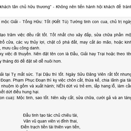
 khách tân chủ hữu thương” - Không nên tiến hành hội khách để trán
mộc Giải - Tống Hữu: Tốt (Kiết Tú) Tướng tinh con cua, chủ trị ngà
tạo trăm việc đều rất tốt. Tốt nhất cho xây đắp, sửa chữa phần mộ
trổ cửa, các vụ thủy lợi, chặt cỏ phá đất, may cắt áo mão, hoặc kin
h, mưu cầu công danh.
kỵ việc đi thuyền. Nên đặt tên con là Đẩu, Giải hay Trại hoặc theo tê
 tháng đó để đặt sẽ dễ nuôi hơn.
i tại Tỵ mất sức. Tại Dậu thì tốt. Ngày Sửu Đăng Viên rất tốt nhưn
oạn. Phạm Phục Đoạn thì kỵ việc chôn cất, thừa kế, chia lãnh gia tài
ò nhuộm lò gốm và xuất hành; NÊN dứt vú trẻ em, lấp hang lỗ, làm cầ
kết dứt điều hung hại.
on cua): Mộc tinh, sao tốt. Nên xây cất, sửa chữa, cưới gả và an tán
Đẩu tinh tạo tác chủ chiêu tài,
Văn vũ quan viên vị đỉnh thai,
Điền trạch tiền tài thiên vạn tiến,