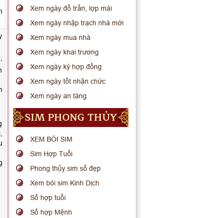
Xem ngày đổ trần, lợp mái
h
Xem ngày nhập trạch nhà mới
y
Xem ngày mua nhà
Xem ngày khai trương
,
Xem ngày ký hợp đồng
h
Xem ngày tốt nhận chức
n
Xem ngày an táng
SIM PHONG THỦY
g
,
XEM BÓI SIM
u
Sim Hợp Tuổi
g
Phong thủy sim số đẹp
Xem bói sim Kinh Dịch
Số hợp tuổi
Số hợp Mệnh