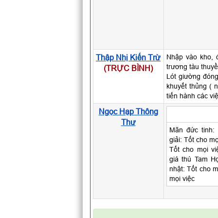
Thập Nhị Kiến Trừ
Nhập vào kho, đ
trương tàu thuyề
(TRỰC BÌNH)
Lót giường đóng
khuyết thủng ( 
tiến hành các vi
Ngọc Hạp Thông
Thư
Mãn đức tinh:
giải: Tốt cho mọ
Tốt cho mọi vi
giá thú Tam H
nhật: Tốt cho m
mọi việc