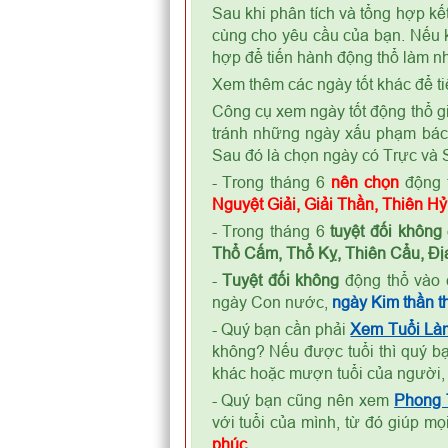
Sau khi phân tích và tổng hợp kế
cùng cho yêu cầu của bạn. Nếu k
hợp để tiến hành động thổ làm nh
Xem thêm các ngày tốt khác để ti
Công cụ xem ngày tốt động thổ gi
tránh những ngày xấu phạm bá
Sau đó là chọn ngày có Trực và S
- Trong tháng 6
nên chọn
động 
Nguyệt Giải, Giải Thần, Thiên H
- Trong tháng 6
tuyệt đối không
Thổ Cấm, Thổ Kỵ, Thiên Cẩu, Địa
-
Tuyệt đối không
động thổ vào 
ngày Con nước,
ngày Kim thần th
- Quý bạn cần phải
Xem Tuổi Là
không? Nếu được tuổi thì quý bạ
khác hoặc mượn tuổi của người,
- Quý bạn cũng nên xem
Phong
với tuổi của mình, từ đó giúp m
phúc
.