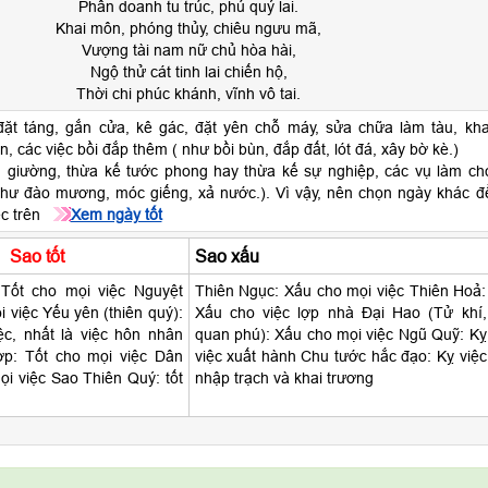
Phần doanh tu trúc, phú quý lai.
Khai môn, phóng thủy, chiêu ngưu mã,
Vượng tài nam nữ chủ hòa hài,
Ngộ thử cát tinh lai chiến hộ,
Thời chi phúc khánh, vĩnh vô tai.
ặt táng, gắn cửa, kê gác, đặt yên chỗ máy, sửa chữa làm tàu, kha
n, các việc bồi đắp thêm ( như bồi bùn, đắp đất, lót đá, xây bờ kè.)
 giường, thừa kế tước phong hay thừa kế sự nghiệp, các vụ làm ch
như đào mương, móc giếng, xả nước.). Vì vậy, nên chọn ngày khác đ
ệc trên
Xem ngày tốt
Sao tốt
Sao xấu
 Tốt cho mọi việc Nguyệt
Thiên Ngục: Xấu cho mọi việc Thiên Hoả:
i việc Yếu yên (thiên quý):
Xấu cho việc lợp nhà Đại Hao (Tử khí,
ệc, nhất là việc hôn nhân
quan phú): Xấu cho mọi việc Ngũ Quỹ: Kỵ
ợp: Tốt cho mọi việc Dân
việc xuất hành Chu tước hắc đạo: Kỵ việc
ọi việc Sao Thiên Quý: tốt
nhập trạch và khai trương