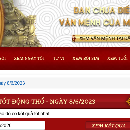
BÓI
XEM NGÀY TỐT
TỬ VI
XEM BÓI SIM
XEM TUỔI
ày 8/6/2023
ỐT ĐỘNG THỔ - NGÀY 8/6/2023
o để có kết quả tốt nhất
XEM KẾT QUẢ