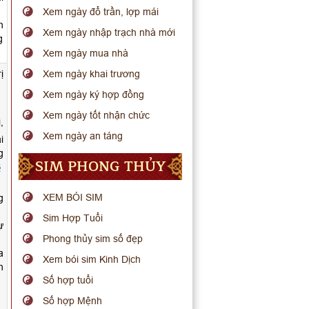
Xem ngày đổ trần, lợp mái
h
Xem ngày nhập trạch nhà mới
g
Xem ngày mua nhà
ị
Xem ngày khai trương
Xem ngày ký hợp đồng
Xem ngày tốt nhận chức
,
Xem ngày an táng
i
g
SIM PHONG THỦY
3
XEM BÓI SIM
g
Sim Hợp Tuổi
ự
Phong thủy sim số đẹp
a
Xem bói sim Kinh Dịch
h
Số hợp tuổi
Số hợp Mệnh