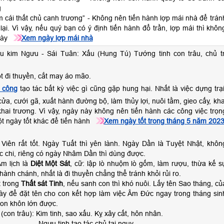
g
m cái thất chủ canh trương” - Không nên tiến hành lợp mái nhà để trán
lại. Vì vậy, nếu quý bạn có ý định tiến hành đổ trần, lợp mái thì khôn
này
Xem ngày lợp mái nhà
u kim Ngưu - Sái Tuân: Xấu (Hung Tú) Tướng tinh con trâu, chủ tr
ốt đi thuyền, cắt may áo mão.
 công
tạo tác bất kỳ việc gì cũng gặp hung hại. Nhất là việc dựng trại
cửa, cưới gã, xuất hành đường bộ, làm thủy lợi, nuôi tằm, gieo cấy, kha
hai trương. Vì vậy, ngày này không nên tiến hành các công việc trọn
t ngày tốt khác để tiến hành
Xem ngày tốt trong tháng 5 năm 202
iên rất tốt. Ngày Tuất thì yên lành. Ngày Dần là Tuyệt Nhật, khôn
c chi, riêng có ngày Nhâm Dần thì dùng được.
m lịch là
Diệt Một Sát
, cữ: lập lò nhuộm lò gốm, làm rượu, thừa kế s
hành chánh, nhất là đi thuyền chẳng thể tránh khỏi rủi ro.
 trong
Thất sát Tinh
, nếu sanh con thì khó nuôi. Lấy tên Sao tháng, củ
y để đặt tên cho con kết hợp làm việc Âm Đức ngay trong tháng sin
on khôn lớn được.
con trâu): Kim tinh, sao xấu. Kỵ xây cất, hôn nhân.
Ngưu tinh tạo tác chủ tai nguy,