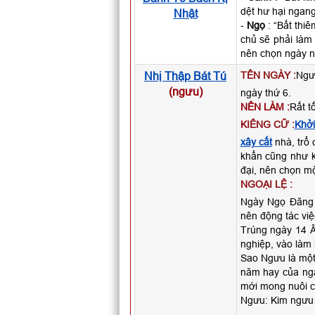
dệt hư hại ngan
Nhật
-
Ngọ
: “Bất thiê
chủ sẽ phải làm 
nên chọn ngày 
Nhị Thập Bát Tú
TÊN NGÀY :
Ngư
(ngưu)
ngày thứ 6.
NÊN LÀM :
Rất t
KIÊNG CỮ :
Khởi
xây cất
nhà, trổ 
khẩn cũng như k
đại, nên chọn mộ
NGOẠI LỆ :
Ngày Ngọ Đăng V
nên động tác việ
Trúng ngày 14 Â
nghiệp, vào làm 
Sao Ngưu là một
năm hay của ngà
mới mong nuôi c
Ngưu: Kim ngưu (