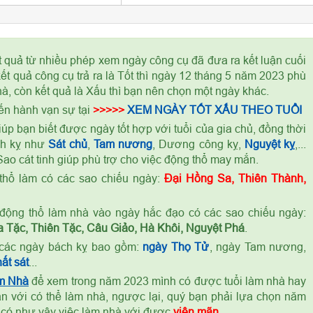
t quả từ nhiều phép xem ngày công cụ đã đưa ra kết luận cuối
t quả công cụ trả ra là Tốt thì ngày 12 tháng 5 năm 2023 phù
à, còn kết quả là Xấu thì bạn nên chọn một ngày khác.
ến hành vạn sự tại
>>>>>
XEM NGÀY TỐT XẤU THEO TUỔI
úp bạn biết được ngày tốt hợp với tuổi của gia chủ, đồng thời
ch kỵ như
Sát chủ
,
Tam nương
, Dương công kỵ,
Nguyệt kỵ
,...
ao cát tinh giúp phù trợ cho việc động thổ may mắn.
thổ làm có các sao chiếu ngày:
Đại Hồng Sa, Thiên Thành,
ỷ
động thổ làm nhà vào ngày hắc đạo có các sao chiếu ngày:
 Tặc, Thiên Tặc, Câu Giảo, Hà Khôi, Nguyệt Phá
.
các ngày bách kỵ bao gồm:
ngày Thọ Tử
, ngày Tam nương,
ất sát
...
m Nhà
để xem trong năm 2023 mình có được tuổi làm nhà hay
n với có thể làm nhà, ngược lại, quý bạn phải lựa chọn năm
 có như vậy việc làm nhà với được
viên mãn
.