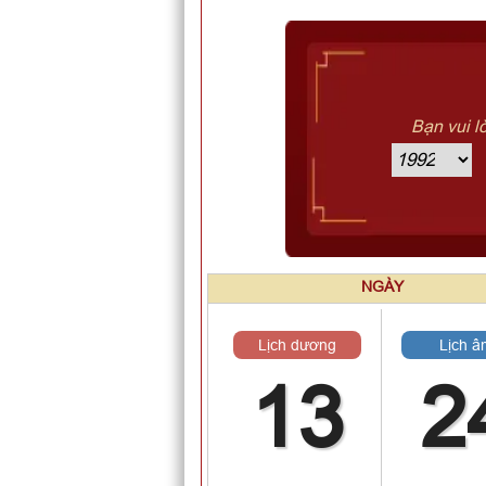
Bạn vui l
NGÀY
Lịch dương
Lịch â
13
2