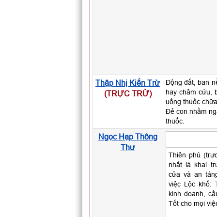
Thập Nhị Kiến Trừ
Động đất, ban n
hay châm cứu, b
(TRỰC TRỪ)
uống thuốc chữa
Đẻ con nhằm ngà
thuốc.
Ngọc Hạp Thông
Thư
Thiên phú (trự
nhất là khai t
cửa và an tán
việc Lộc khố: 
kinh doanh, cầu
Tốt cho mọi việ