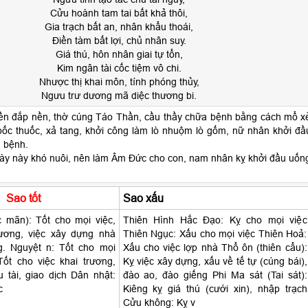
Cửu hoành tam tai bất khả thôi,
Gia trạch bất an, nhân khẩu thoái,
Điền tàm bất lợi, chủ nhân suy.
Giá thú, hôn nhân giai tự tổn,
Kim ngân tài cốc tiệm vô chi.
Nhược thị khai môn, tính phóng thủy,
Ngưu trư dương mã diệc thương bi.
ền đắp nền, thờ cúng Táo Thần, cầu thầy chữa bệnh bằng cách mổ x
ốc thuốc, xả tang, khởi công làm lò nhuộm lò gốm, nữ nhân khởi đầ
 bệnh.
y này khó nuôi, nên làm Âm Đức cho con, nam nhân kỵ khởi đầu uốn
Sao tốt
Sao xấu
c mãn): Tốt cho mọi việc,
Thiên Hình Hắc Đạo: Kỵ cho mọi việc
rương, việc xây dựng nhà
Thiên Ngục: Xấu cho mọi việc Thiên Hoả:
g. Nguyệt n: Tốt cho mọi
Xấu cho việc lợp nhà Thổ ôn (thiên cẩu):
Tốt cho việc khai trương,
Kỵ việc xây dựng, xấu về tế tự (cúng bái),
 tài, giao dịch Dân nhật:
đào ao, đào giếng Phi Ma sát (Tai sát):
c
Kiêng kỵ giá thú (cưới xin), nhập trạch
Cửu không: Kỵ v