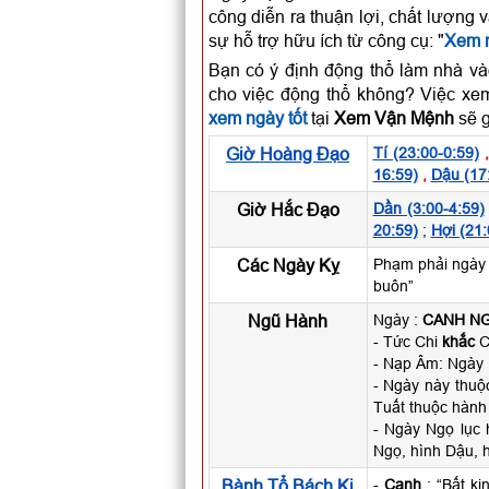
công diễn ra thuận lợi, chất lượng 
sự hỗ trợ hữu ích từ công cụ: "
Xem n
Bạn có ý định động thổ làm nhà và
cho việc động thổ không? Việc xem
xem ngày tốt
tại
Xem Vận Mệnh
sẽ g
Giờ Hoàng Đạo
Tí (23:00-0:59)
16:59)
,
Dậu (17
Giờ Hắc Đạo
Dần (3:00-4:59)
20:59)
;
Hợi (21:
Các Ngày Kỵ
Phạm phải ngày 
buôn”
Ngũ Hành
Ngày :
CANH N
- Tức Chi
khắc
Ca
- Nạp Âm: Ngày
- Ngày này thuộ
Tuất thuộc hành
- Ngày Ngọ lục 
Ngọ, hình Dậu, h
Bành Tổ Bách Kị
-
Canh
: “Bất ki