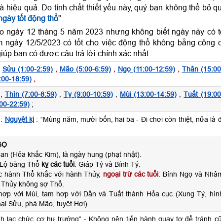
và hiệu quả. Do tính chất thiết yếu này, quý bạn không thể bỏ q
gày tốt động thổ
"
o ngày 12 tháng 5 năm 2023 nhưng không biết ngày này có t
 ngày 12/5/2023 có tốt cho việc động thổ không bằng công 
iúp bạn có được câu trả lời chính xác nhất.
,
Sửu (1:00-2:59)
,
Mão (5:00-6:59)
,
Ngọ (11:00-12:59)
,
Thân (15:00
:00-18:59)
,
;
Thìn (7:00-8:59)
;
Tỵ (9:00-10:59)
;
Mùi (13:00-14:59)
;
Tuất (19:00
00-22:59)
;
:
Nguyệt kị
: “Mùng năm, mười bốn, hai ba - Đi chơi còn thiệt, nữa là đ
GỌ
n (Hỏa khắc Kim), là ngày hung (phạt nhật).
 Lộ bàng Thổ
kỵ các tuổi
: Giáp Tý và Bính Tý.
c hành Thổ khắc với hành Thủy,
ngoại trừ các tuổi
: Bính Ngọ và Nhâ
 Thủy không sợ Thổ.
hợp với Mùi, tam hợp với Dần và Tuất thành Hỏa cục (Xung Tý, hìn
ại Sửu, phá Mão, tuyệt Hợi)
nh lạc chức cơ hư trướng” - Không nên tiến hành quay tơ để tránh cũ