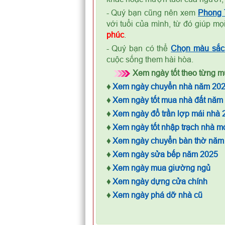
- Quý bạn cũng nên xem
Phong
với tuổi của mình, từ đó giúp m
phúc
.
- Quý bạn có thể
Chọn màu sắc 
cuộc sống them hài hòa.
Xem ngày tốt theo từng mụ
♦
Xem ngày chuyển nhà năm 20
♦
Xem ngày tốt mua nhà đất năm
♦
Xem ngày đổ trần lợp mái nhà 
♦
Xem ngày tốt nhập trạch nhà m
♦
Xem ngày chuyển bàn thờ năm
♦
Xem ngày sửa bếp năm 2025
♦
Xem ngày mua giường ngủ
♦
Xem ngày dựng cửa chính
♦
Xem ngày phá dỡ nhà cũ