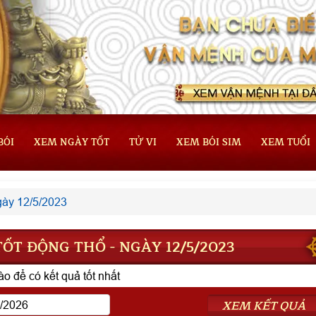
BÓI
XEM NGÀY TỐT
TỬ VI
XEM BÓI SIM
XEM TUỔI
ày 12/5/2023
ỐT ĐỘNG THỔ - NGÀY 12/5/2023
o để có kết quả tốt nhất
XEM KẾT QUẢ