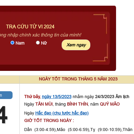
TRA CỨU TỬ VI 2024
òng nhập chính xác thông tin của mình!
Nam
Nữ
NGÀY TỐT TRONG THÁNG 5 NĂM 2023
m
Thứ bảy,
ngày 13/5/2023
nhằm ngày
24/3/2023 Âm lịch
Ngày
TÂN MÙI
, tháng
BÍNH THÌN
, năm
QUÝ MÃO
4
Ngày
Hắc đạo (chu tước hắc đạo)
GIỜ TỐT TRONG NGÀY :
Dần (3:00-4:59),Mão (5:00-6:59),Tỵ (9:00-10:59),Thân