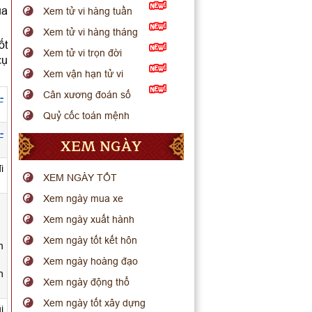
ua
Xem tử vi hàng tuần
Xem tử vi hàng tháng
ốt
Xem tử vi trọn đời
cụ
Xem vận hạn tử vi
Cân xương đoán số
-
Quỷ cốc toán mệnh
-
XEM NGÀY
i
XEM NGÀY TỐT
Xem ngày mua xe
Xem ngày xuất hành
Xem ngày tốt kết hôn
m
Xem ngày hoàng đạo
h
Xem ngày động thổ
Xem ngày tốt xây dựng
i