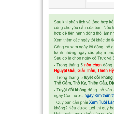
Sau khi phân tích và tổng hợp kế
cùng cho yêu cầu của bạn. Nếu kế
hợp để tiến hành động thổ làm nh
Xem thêm các ngày tốt khác để ti
Công cụ xem ngày tốt động thổ gi
tránh những ngày xấu phạm bá
Sau đó là chọn ngày có Trực và S
- Trong tháng 5
nên chọn
động 
Nguyệt Giải, Giải Thần, Thiên H
- Trong tháng 5
tuyệt đối không
Thổ Cấm, Thổ Kỵ, Thiên Cẩu, Địa
-
Tuyệt đối không
động thổ vào 
ngày Con nước,
ngày Kim thần th
- Quý bạn cần phải
Xem Tuổi Là
không? Nếu được tuổi thì quý bạ
khác hoặc mượn tuổi của người,