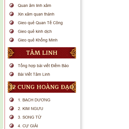
Quan âm linh xâm
Xin xăm quan thánh
Gieo quẻ Quan Tế Công
Gieo quẻ kinh dịch
Gieo quẻ Khổng Minh
TÂM LINH
Tổng hợp bài viết Điềm Báo
Bài Viết Tâm Linh
12 CUNG HOÀNG ĐẠO
1. BẠCH DƯƠNG
2. KIM NGƯU
3. SONG TỬ
4. CỰ GIẢI