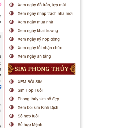
Xem ngày đổ trần, lợp mái
Xem ngày nhập trạch nhà mới
n
n
Xem ngày mua nhà
Xem ngày khai trương
ị
Xem ngày ký hợp đồng
Xem ngày tốt nhận chức
u
Xem ngày an táng
c
SIM PHONG THỦY
h
o
n
XEM BÓI SIM
g
Sim Hợp Tuổi
Phong thủy sim số đẹp
p
Xem bói sim Kinh Dịch
ì
Số hợp tuổi
Số hợp Mệnh
ễ