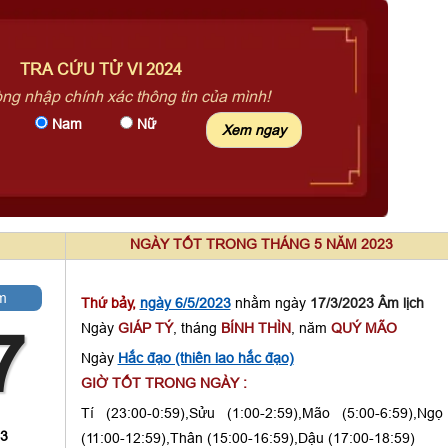
TRA CỨU TỬ VI 2024
òng nhập chính xác thông tin của mình!
Nam
Nữ
NGÀY TỐT TRONG THÁNG 5 NĂM 2023
m
Thứ bảy,
ngày 6/5/2023
nhằm ngày
17/3/2023 Âm lịch
Ngày
GIÁP TÝ
, tháng
BÍNH THÌN
, năm
QUÝ MÃO
7
Ngày
Hắc đạo (thiên lao hắc đạo)
GIỜ TỐT TRONG NGÀY :
Tí (23:00-0:59),Sửu (1:00-2:59),Mão (5:00-6:59),Ngọ
 3
(11:00-12:59),Thân (15:00-16:59),Dậu (17:00-18:59)