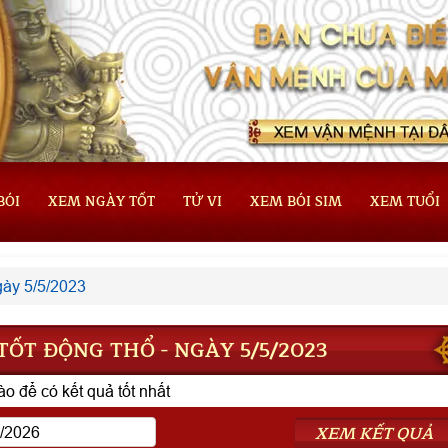
BÓI
XEM NGÀY TỐT
TỬ VI
XEM BÓI SIM
XEM TUỔI
ày 5/5/2023
ỐT ĐỘNG THỔ - NGÀY 5/5/2023
o để có kết quả tốt nhất
XEM KẾT QUẢ