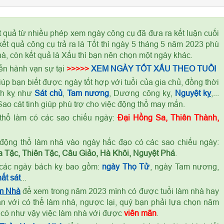
t quả từ nhiều phép xem ngày công cụ đã đưa ra kết luận cuối
ết quả công cụ trả ra là Tốt thì ngày 5 tháng 5 năm 2023 phù
à, còn kết quả là Xấu thì bạn nên chọn một ngày khác.
ến hành vạn sự tại
>>>>>
XEM NGÀY TỐT XẤU THEO TUỔI
úp bạn biết được ngày tốt hợp với tuổi của gia chủ, đồng thời
ch kỵ như
Sát chủ
,
Tam nương
, Dương công kỵ,
Nguyệt kỵ
,...
ao cát tinh giúp phù trợ cho việc động thổ may mắn.
thổ làm có các sao chiếu ngày:
Đại Hồng Sa, Thiên Thành,
ỷ
động thổ làm nhà vào ngày hắc đạo có các sao chiếu ngày:
 Tặc, Thiên Tặc, Câu Giảo, Hà Khôi, Nguyệt Phá
.
các ngày bách kỵ bao gồm:
ngày Thọ Tử
, ngày Tam nương,
ất sát
...
m Nhà
để xem trong năm 2023 mình có được tuổi làm nhà hay
n với có thể làm nhà, ngược lại, quý bạn phải lựa chọn năm
 có như vậy việc làm nhà với được
viên mãn
.