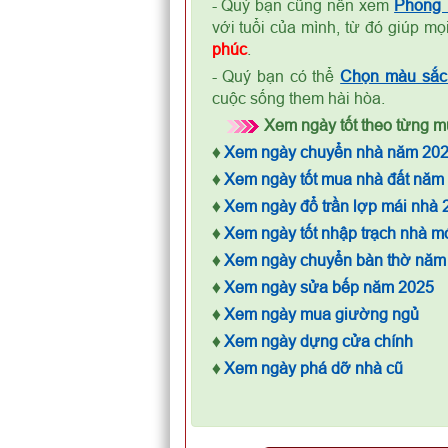
- Quý bạn cũng nên xem
Phong
với tuổi của mình, từ đó giúp m
phúc
.
- Quý bạn có thể
Chọn màu sắc 
cuộc sống them hài hòa.
Xem ngày tốt theo từng mụ
♦
Xem ngày chuyển nhà năm 20
♦
Xem ngày tốt mua nhà đất năm
♦
Xem ngày đổ trần lợp mái nhà 
♦
Xem ngày tốt nhập trạch nhà m
♦
Xem ngày chuyển bàn thờ năm
♦
Xem ngày sửa bếp năm 2025
♦
Xem ngày mua giường ngủ
♦
Xem ngày dựng cửa chính
♦
Xem ngày phá dỡ nhà cũ