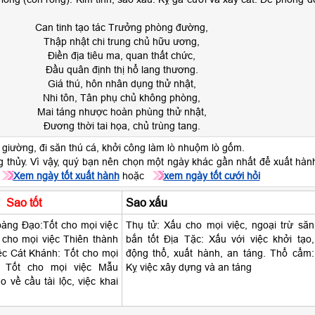
Can tinh tạo tác Trưởng phòng đường,
Thập nhật chi trung chủ hữu ương,
Điền địa tiêu ma, quan thất chức,
Đầu quân định thị hổ lang thương.
Giá thú, hôn nhân dụng thử nhật,
Nhi tôn, Tân phụ chủ không phòng,
Mai táng nhược hoàn phùng thử nhật,
Đương thời tai họa, chủ trùng tang.
giường, đi săn thú cá, khởi công làm lò nhuộm lò gốm.
 thủy. Vì vậy, quý bạn nên chọn một ngày khác gần nhất để xuất hàn
Xem ngày tốt xuất hành
hoặc
xem ngày tốt cưới hỏi
Sao tốt
Sao xấu
àng Đạo:Tốt cho mọi việc
Thụ tử: Xấu cho mọi việc, ngoại trừ săn
 cho mọi việc Thiên thành
bắn tốt Địa Tặc: Xấu với việc khởi tạo,
ệc Cát Khánh: Tốt cho mọi
động thổ, xuất hành, an táng. Thổ cẩm:
: Tốt cho mọi việc Mẫu
Kỵ việc xây dựng và an táng
 về cầu tài lộc, việc khai