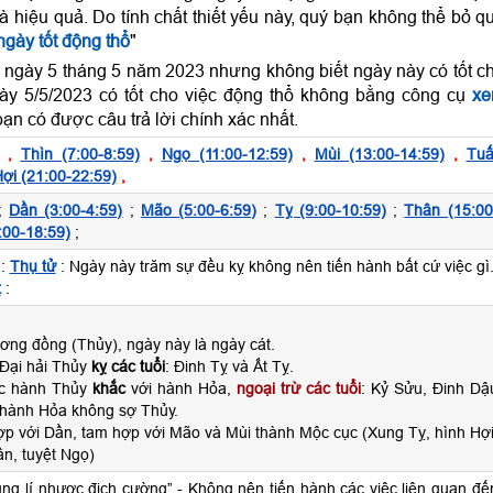
và hiệu quả. Do tính chất thiết yếu này, quý bạn không thể bỏ q
gày tốt động thổ
"
 ngày 5 tháng 5 năm 2023 nhưng không biết ngày này có tốt c
ày 5/5/2023 có tốt cho việc động thổ không bằng công cụ
x
ạn có được câu trả lời chính xác nhất.
,
Thìn (7:00-8:59)
,
Ngọ (11:00-12:59)
,
Mùi (13:00-14:59)
,
Tuấ
ợi (21:00-22:59)
,
;
Dần (3:00-4:59)
;
Mão (5:00-6:59)
;
Tỵ (9:00-10:59)
;
Thân (15:00
:00-18:59)
;
:
Thụ tử
: Ngày này trăm sự đều kỵ không nên tiến hành bất cứ việc gì
t
:
ơng đồng (Thủy), ngày này là ngày cát.
Đại hải Thủy
kỵ các tuổi
: Đinh Tỵ và Ất Tỵ.
ộc hành Thủy
khắc
với hành Hỏa,
ngoại trừ các tuổi
: Kỷ Sửu, Đinh Dậ
 hành Hỏa không sợ Thủy.
ợp với Dần, tam hợp với Mão và Mùi thành Mộc cục (Xung Tỵ, hình Hợi
n, tuyệt Ngọ)
tụng lí nhược địch cường” - Không nên tiến hành các việc liên quan đế