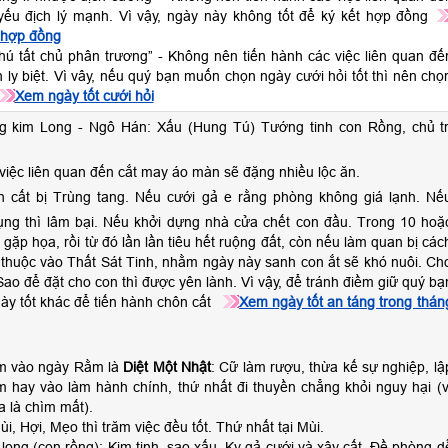
ý yếu địch lý mạnh. Vì vậy, ngày này không tốt để ký kết hợp đồng
 hợp đồng
thú tất chủ phân trương” - Không nên tiến hành các việc liên quan đế
h ly biệt. Vì vây, nếu quý bạn muốn chọn ngày cưới hỏi tốt thì nên chọ
Xem ngày tốt cưới hỏi
g kim Long - Ngô Hán: Xấu (Hung Tú) Tướng tinh con Rồng, chủ tr
việc liên quan đến cắt may áo màn sẽ đặng nhiều lộc ăn.
 cất bị Trùng tang. Nếu cưới gả e rằng phòng không giá lạnh. Nế
tụng thì lâm bại. Nếu khởi dựng nhà cửa chết con đầu. Trong 10 hoặ
 gặp họa, rồi từ đó lần lần tiêu hết ruộng đất, còn nếu làm quan bị các
thuộc vào Thất Sát Tinh, nhằm ngày này sanh con ắt sẽ khó nuôi. Ch
Sao để đặt cho con thì được yên lành. Vì vậy, để tránh điềm giữ quý bạ
ày tốt khác để tiến hành chôn cất
Xem ngày tốt an táng trong thán
m vào ngày Rằm là
Diệt Một Nhật
: Cữ làm rượu, thừa kế sự nghiệp, lậ
m hay vào làm hành chính, thứ nhất đi thuyền chẳng khỏi nguy hại (v
a là chìm mất).
i, Hợi, Mẹo thì trăm việc đều tốt. Thứ nhất tại Mùi.
long (con rồng): Kim tinh, sao xấu. Kỵ gả cưới và xây cất. Đề phòng d