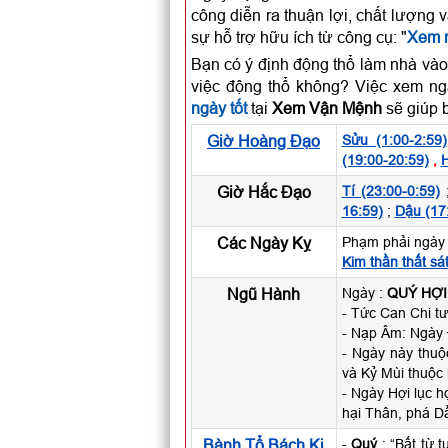
công diễn ra thuận lợi, chất lượng 
sự hỗ trợ hữu ích từ công cụ: "
Xem n
Bạn có ý định động thổ làm nhà vào
việc động thổ không? Việc xem ng
ngày tốt
tại
Xem Vận Mệnh
sẽ giúp b
Giờ Hoàng Đạo
Sửu (1:00-2:59)
(19:00-20:59)
,
H
Giờ Hắc Đạo
Tí (23:00-0:59)
16:59)
;
Dậu (17
Các Ngày Kỵ
Phạm phải ngày 
Kim thần thất sá
Ngũ Hành
Ngày :
QUÝ HỢI
- Tức Can Chi tư
- Nạp Âm: Ngày 
- Ngày này thu
và Kỷ Mùi thuộc
- Ngày Hợi lục h
hại Thân, phá Dầ
Bành Tổ Bách Kị
-
Quý
: “Bất từ 