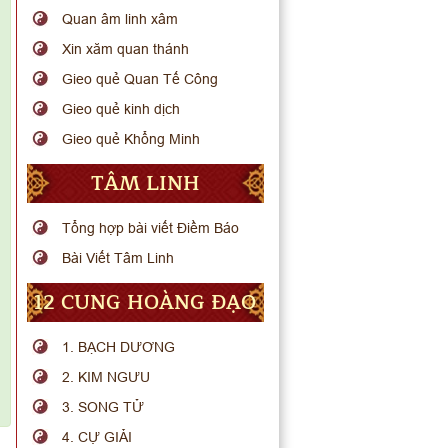
Quan âm linh xâm
Xin xăm quan thánh
Gieo quẻ Quan Tế Công
Gieo quẻ kinh dịch
Gieo quẻ Khổng Minh
TÂM LINH
Tổng hợp bài viết Điềm Báo
Bài Viết Tâm Linh
12 CUNG HOÀNG ĐẠO
1. BẠCH DƯƠNG
2. KIM NGƯU
3. SONG TỬ
4. CỰ GIẢI