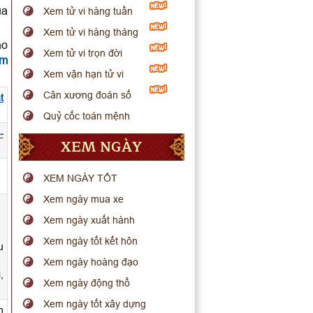
ua
Xem tử vi hàng tuần
Xem tử vi hàng tháng
ho
Xem tử vi trọn đời
em
Xem vận hạn tử vi
Cân xương đoán số
t
Quỷ cốc toán mệnh
-
XEM NGÀY
.
XEM NGÀY TỐT
Xem ngày mua xe
Xem ngày xuất hành
Xem ngày tốt kết hôn
u
Xem ngày hoàng đạo
,
Xem ngày động thổ
Xem ngày tốt xây dựng
n