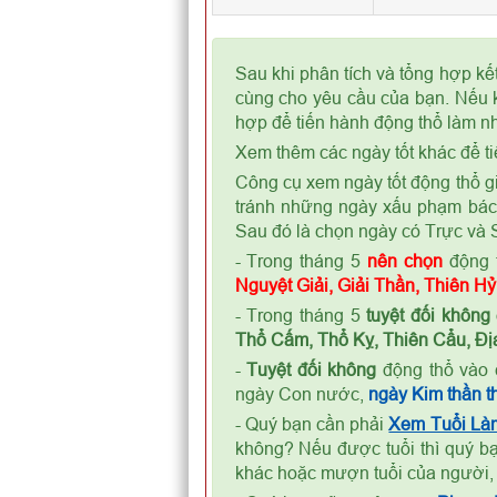
Sau khi phân tích và tổng hợp kế
cùng cho yêu cầu của bạn. Nếu k
hợp để tiến hành động thổ làm nh
Xem thêm các ngày tốt khác để ti
Công cụ xem ngày tốt động thổ gi
tránh những ngày xấu phạm bá
Sau đó là chọn ngày có Trực và S
- Trong tháng 5
nên chọn
động 
Nguyệt Giải, Giải Thần, Thiên H
- Trong tháng 5
tuyệt đối không
Thổ Cấm, Thổ Kỵ, Thiên Cẩu, Địa
-
Tuyệt đối không
động thổ vào 
ngày Con nước,
ngày Kim thần th
- Quý bạn cần phải
Xem Tuổi Là
không? Nếu được tuổi thì quý bạ
khác hoặc mượn tuổi của người,