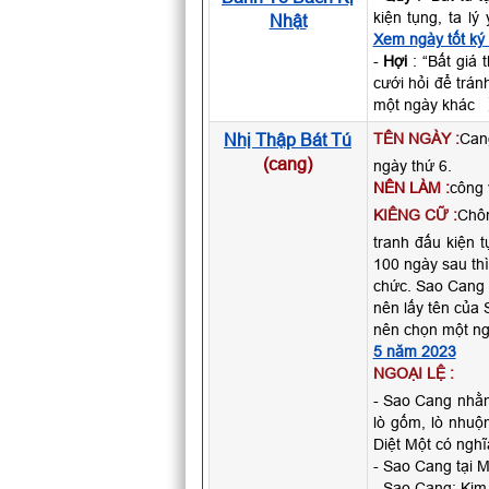
kiện tụng, ta l
Nhật
Xem ngày tốt ký
-
Hợi
: “Bất giá 
cưới hỏi để trán
một ngày khác
Nhị Thập Bát Tú
TÊN NGÀY :
Can
(cang)
ngày thứ 6.
NÊN LÀM :
công 
KIÊNG CỮ :
Chôn
tranh đấu kiện 
100 ngày sau thì
chức. Sao Cang 
nên lấy tên của 
nên chọn một ng
5 năm 2023
NGOẠI LỆ :
- Sao Cang nhằ
lò gốm, lò nhuộ
Diệt Một có nghĩ
- Sao Cang tại Mù
- Sao Cang: Kim 