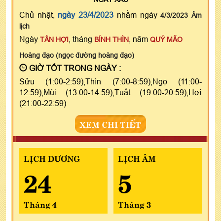
Chủ nhật,
ngày 23/4/2023
nhằm ngày
4/3/2023 Âm
lịch
Ngày
, tháng
, năm
TÂN HỢI
BÍNH THÌN
QUÝ MÃO
Hoàng đạo (ngọc đường hoàng đạo)
GIỜ TỐT TRONG NGÀY :
Sửu (1:00-2:59),Thìn (7:00-8:59),Ngọ (11:00-
12:59),Mùi (13:00-14:59),Tuất (19:00-20:59),Hợi
(21:00-22:59)
XEM CHI TIẾT
LỊCH DƯƠNG
LỊCH ÂM
24
5
Tháng 4
Tháng 3