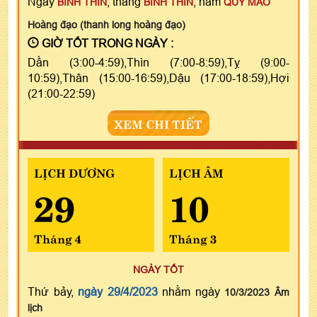
Ngày
, tháng
, năm
BÍNH THÌN
BÍNH THÌN
QUÝ MÃO
Hoàng đạo (thanh long hoàng đạo)
GIỜ TỐT TRONG NGÀY :
Dần (3:00-4:59),Thìn (7:00-8:59),Tỵ (9:00-
10:59),Thân (15:00-16:59),Dậu (17:00-18:59),Hợi
(21:00-22:59)
XEM CHI TIẾT
LỊCH DƯƠNG
LỊCH ÂM
29
10
Tháng 4
Tháng 3
NGÀY TỐT
Thứ bảy,
ngày 29/4/2023
nhằm ngày
10/3/2023 Âm
lịch