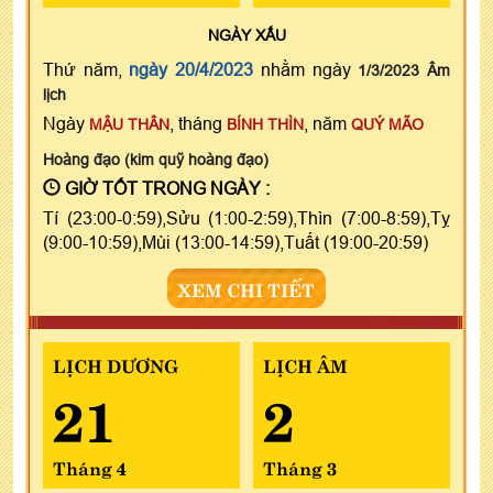
NGÀY
XẤU
Thứ năm,
ngày 20/4/2023
nhằm ngày
1/3/2023 Âm
lịch
Ngày
, tháng
, năm
MẬU THÂN
BÍNH THÌN
QUÝ MÃO
Hoàng đạo (kim quỹ hoàng đạo)
GIỜ TỐT TRONG NGÀY :
Tí (23:00-0:59),Sửu (1:00-2:59),Thìn (7:00-8:59),Tỵ
(9:00-10:59),Mùi (13:00-14:59),Tuất (19:00-20:59)
XEM CHI TIẾT
LỊCH DƯƠNG
LỊCH ÂM
21
2
Tháng 4
Tháng 3