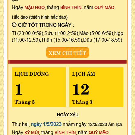
Ngày
, tháng
, năm
MẬU NGỌ
BÍNH THÌN
QUÝ MÃO
Hắc đạo (thiên hình hắc đạo)
GIỜ TỐT TRONG NGÀY :
Tí (23:00-0:59),Sửu (1:00-2:59),Mão (5:00-6:59),Ngọ
(11:00-12:59),Thân (15:00-16:59),Dậu (17:00-18:59)
XEM CHI TIẾT
LỊCH DƯƠNG
LỊCH ÂM
1
12
Tháng 5
Tháng 3
NGÀY
XẤU
Thứ hai,
ngày 1/5/2023
nhằm ngày
12/3/2023 Âm lịch
Ngày
, tháng
, năm
KỶ MÙI
BÍNH THÌN
QUÝ MÃO