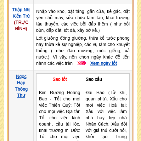
Thập Nhị
Nhập vào kho, đặt táng, gắn cửa, kê gác, đặt
Kiến Trừ
yên chỗ máy, sửa chữa làm tàu, khai trương
(TRỰC
tàu thuyền, các việc bồi đắp thêm ( như bồi
BÌNH)
bùn, đắp đất, lót đá, xây bờ kè.)
Lót giường đóng giường, thừa kế tước phong
hay thừa kế sự nghiệp, các vụ làm cho khuyết
thủng ( như đào mương, móc giếng, xả
nước.). Vì vậy, nên chọn ngày khác để tiến
hành các việc trên
>>>
Xem ngày tốt
Ngọc
Sao tốt
Sao xấu
Hạp
Thông
Kim Đường Hoàng
Đại Hao (Tử khí,
Thư
Đạo - Tốt cho mọi
quan phú): Xấu cho
việc Thiên Quý: Tốt
mọi việc Hoả tai:
cho mọi việc Địa tài:
Xấu với việc làm
Tốt cho việc kinh
nhà hay lợp nhà
doanh, cầu tài lộc,
Nhân Cách: Xấu đối
khai trương m Đức:
với giá thú cưới hỏi,
Tốt cho mọi việc
khởi tạo Trùng