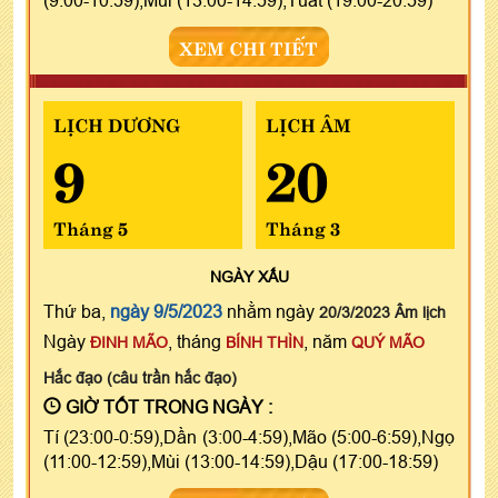
XEM CHI TIẾT
LỊCH DƯƠNG
LỊCH ÂM
9
20
Tháng 5
Tháng 3
NGÀY
XẤU
Thứ ba,
ngày 9/5/2023
nhằm ngày
20/3/2023 Âm lịch
Ngày
, tháng
, năm
ĐINH MÃO
BÍNH THÌN
QUÝ MÃO
Hắc đạo (câu trần hắc đạo)
GIỜ TỐT TRONG NGÀY :
Tí (23:00-0:59),Dần (3:00-4:59),Mão (5:00-6:59),Ngọ
(11:00-12:59),Mùi (13:00-14:59),Dậu (17:00-18:59)