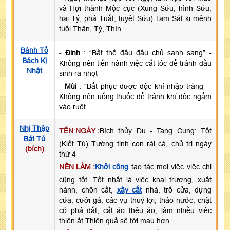
và Hợi thành Mộc cục (Xung Sửu, hình Sửu,
hại Tý, phá Tuất, tuyệt Sửu) Tam Sát kị mệnh
tuổi Thân, Tý, Thìn.
Bành Tổ
-
Đinh
: “Bất thế đầu đầu chủ sanh sang” -
Bách Kị
Không nên tiến hành việc cắt tóc để tránh đầu
Nhật
sinh ra nhọt
-
Mùi
: “Bất phục dược độc khí nhập tràng” -
Không nên uống thuốc để tránh khí độc ngấm
vào ruột
Nhị Thập
TÊN NGÀY :
Bích thủy Du - Tang Cung: Tốt
Bát Tú
(Kiết Tú) Tướng tinh con rái cá, chủ trị ngày
(bích)
thứ 4
NÊN LÀM :
Khởi công
tạo tác mọi việc việc chi
cũng tốt. Tốt nhất là việc khai trương, xuất
hành, chôn cất,
xây cất
nhà, trổ cửa, dựng
cửa, cưới gả, các vụ thuỷ lợi, tháo nước, chặt
cỏ phá đất, cắt áo thêu áo, làm nhiều việc
thiện ắt Thiện quả sẽ tới mau hơn.