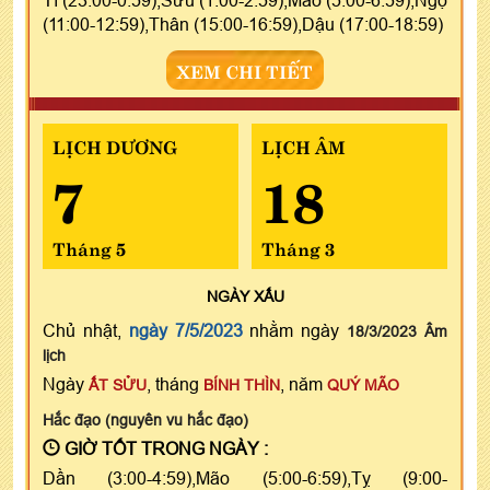
(11:00-12:59),Thân (15:00-16:59),Dậu (17:00-18:59)
XEM CHI TIẾT
LỊCH DƯƠNG
LỊCH ÂM
7
18
Tháng 5
Tháng 3
NGÀY
XẤU
Chủ nhật,
ngày 7/5/2023
nhằm ngày
18/3/2023 Âm
lịch
Ngày
, tháng
, năm
ẤT SỬU
BÍNH THÌN
QUÝ MÃO
Hắc đạo (nguyên vu hắc đạo)
GIỜ TỐT TRONG NGÀY :
Dần (3:00-4:59),Mão (5:00-6:59),Tỵ (9:00-