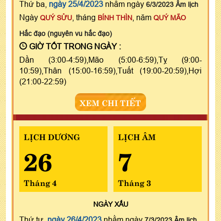
Thứ ba,
ngày 25/4/2023
nhằm ngày
6/3/2023 Âm lịch
Ngày
, tháng
, năm
QUÝ SỬU
BÍNH THÌN
QUÝ MÃO
Hắc đạo (nguyên vu hắc đạo)
GIỜ TỐT TRONG NGÀY :
Dần (3:00-4:59),Mão (5:00-6:59),Tỵ (9:00-
10:59),Thân (15:00-16:59),Tuất (19:00-20:59),Hợi
(21:00-22:59)
XEM CHI TIẾT
LỊCH DƯƠNG
LỊCH ÂM
26
7
Tháng 4
Tháng 3
NGÀY
XẤU
Thứ tư,
ngày 26/4/2023
nhằm ngày
7/3/2023 Âm lịch