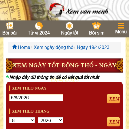
Menu
Bói bài
Tử vi 2024
Ngày tốt
Bói sim
Home
Xem ngày động thổ
Ngày 19/4/2023
XEM NGÀY TỐT ĐỘNG THỔ - NGÀY
Nhập đầy đủ thông tin để có kết quả tốt nhất
19/4/2023
XEM THEO NGÀY
XEM
XEM THEO THÁNG
XEM