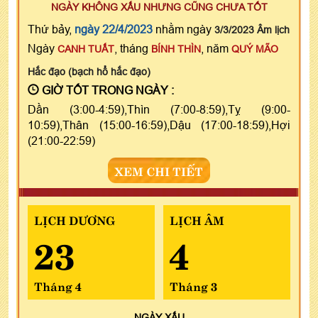
NGÀY KHÔNG XẤU NHƯNG CŨNG CHƯA TỐT
Thứ bảy,
ngày 22/4/2023
nhằm ngày
3/3/2023 Âm lịch
Ngày
, tháng
, năm
CANH TUẤT
BÍNH THÌN
QUÝ MÃO
Hắc đạo (bạch hổ hắc đạo)
GIỜ TỐT TRONG NGÀY :
Dần (3:00-4:59),Thìn (7:00-8:59),Tỵ (9:00-
10:59),Thân (15:00-16:59),Dậu (17:00-18:59),Hợi
(21:00-22:59)
XEM CHI TIẾT
LỊCH DƯƠNG
LỊCH ÂM
23
4
Tháng 4
Tháng 3
NGÀY
XẤU