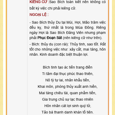
KIÊNG CỮ :
Sao Bích toàn kiết nên không có
bất kỳ việc chi phải kiêng cữ.
NGOẠI LỆ :
- Sao Bích thủy Du tại Mùi, Hợi, Mão trăm việc
đều kỵ, thứ nhất là trong Mùa Đông. Riêng
ngày Hợi là Sao Bích Đăng Viên nhưng phạm
phải
Phục Đoạn Sát
(nên kiêng cữ như trên).
- Bích: thủy du (con rái): Thủy tinh, sao tốt. Rất
tốt cho những việc như: xây cất, mai táng, hôn
nhân. Kinh doanh đặc biệt thuận lợi.
Bích tinh tạo ác tiến trang điền
Ti tâm đại thục phúc thao thiên,
Nô tỳ tự lai, nhân khẩu tiến,
Khai môn, phóng thủy xuất anh hiền,
Mai táng chiêu tài, quan phẩm tiến,
Gia trung chủ sự lạc thao nhiên
Hôn nhân cát lợi sinh quý tử,
Tảo bá thanh danh khán tổ tiên.