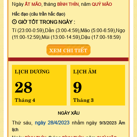
Ngày
, tháng
, năm
ẤT MÃO
BÍNH THÌN
QUÝ MÃO
Hắc đạo (câu trần hắc đạo)
GIỜ TỐT TRONG NGÀY :
Tí (23:00-0:59),Dần (3:00-4:59),Mão (5:00-6:59),Ngọ
(11:00-12:59),Mùi (13:00-14:59),Dậu (17:00-18:59)
XEM CHI TIẾT
LỊCH DƯƠNG
LỊCH ÂM
28
9
Tháng 4
Tháng 3
NGÀY
XẤU
Thứ sáu,
ngày 28/4/2023
nhằm ngày
9/3/2023 Âm
lịch