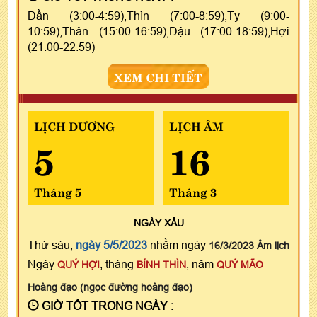
Dần (3:00-4:59),Thìn (7:00-8:59),Tỵ (9:00-
10:59),Thân (15:00-16:59),Dậu (17:00-18:59),Hợi
(21:00-22:59)
XEM CHI TIẾT
LỊCH DƯƠNG
LỊCH ÂM
5
16
Tháng 5
Tháng 3
NGÀY
XẤU
Thứ sáu,
ngày 5/5/2023
nhằm ngày
16/3/2023 Âm lịch
Ngày
, tháng
, năm
QUÝ HỢI
BÍNH THÌN
QUÝ MÃO
Hoàng đạo (ngọc đường hoàng đạo)
GIỜ TỐT TRONG NGÀY :