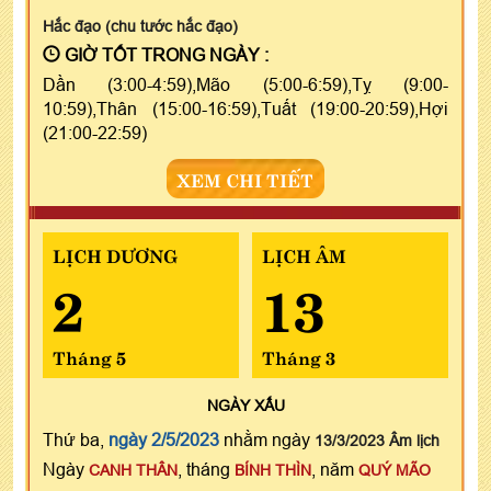
Hắc đạo (chu tước hắc đạo)
GIỜ TỐT TRONG NGÀY :
Dần (3:00-4:59),Mão (5:00-6:59),Tỵ (9:00-
10:59),Thân (15:00-16:59),Tuất (19:00-20:59),Hợi
(21:00-22:59)
XEM CHI TIẾT
LỊCH DƯƠNG
LỊCH ÂM
2
13
Tháng 5
Tháng 3
NGÀY
XẤU
Thứ ba,
ngày 2/5/2023
nhằm ngày
13/3/2023 Âm lịch
Ngày
, tháng
, năm
CANH THÂN
BÍNH THÌN
QUÝ MÃO