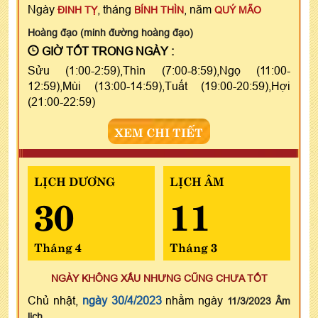
Ngày
, tháng
, năm
ĐINH TỴ
BÍNH THÌN
QUÝ MÃO
Hoàng đạo (minh đường hoàng đạo)
GIỜ TỐT TRONG NGÀY :
Sửu (1:00-2:59),Thìn (7:00-8:59),Ngọ (11:00-
12:59),Mùi (13:00-14:59),Tuất (19:00-20:59),Hợi
(21:00-22:59)
XEM CHI TIẾT
LỊCH DƯƠNG
LỊCH ÂM
30
11
Tháng 4
Tháng 3
NGÀY KHÔNG XẤU NHƯNG CŨNG CHƯA TỐT
Chủ nhật,
ngày 30/4/2023
nhằm ngày
11/3/2023 Âm
lịch