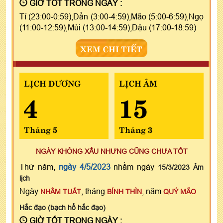
GIỜ TỐT TRONG NGÀY :
Tí (23:00-0:59),Dần (3:00-4:59),Mão (5:00-6:59),Ngọ
(11:00-12:59),Mùi (13:00-14:59),Dậu (17:00-18:59)
XEM CHI TIẾT
LỊCH DƯƠNG
LỊCH ÂM
4
15
Tháng 5
Tháng 3
NGÀY KHÔNG XẤU NHƯNG CŨNG CHƯA TỐT
Thứ năm,
ngày 4/5/2023
nhằm ngày
15/3/2023 Âm
lịch
Ngày
, tháng
, năm
NHÂM TUẤT
BÍNH THÌN
QUÝ MÃO
Hắc đạo (bạch hổ hắc đạo)
GIỜ TỐT TRONG NGÀY :