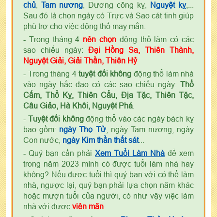
chủ
,
Tam nương
, Dương công kỵ,
Nguyệt kỵ
,...
Sau đó là chọn ngày có Trực và Sao cát tinh giúp
phù trợ cho việc động thổ may mắn.
- Trong tháng 4
nên chọn
động thổ làm có các
sao chiếu ngày:
Đại Hồng Sa, Thiên Thành,
Nguyệt Giải, Giải Thần, Thiên Hỷ
- Trong tháng 4
tuyệt đối không
động thổ làm nhà
vào ngày hắc đạo có các sao chiếu ngày:
Thổ
Cấm, Thổ Kỵ, Thiên Cẩu, Địa Tặc, Thiên Tặc,
Câu Giảo, Hà Khôi, Nguyệt Phá
.
-
Tuyệt đối không
động thổ vào các ngày bách kỵ
bao gồm:
ngày Thọ Tử
, ngày Tam nương, ngày
Con nước,
ngày Kim thần thất sát
...
- Quý bạn cần phải
Xem Tuổi Làm Nhà
để xem
trong năm 2023 mình có được tuổi làm nhà hay
không? Nếu được tuổi thì quý bạn với có thể làm
nhà, ngược lại, quý bạn phải lựa chọn năm khác
hoặc mượn tuổi của người, có như vậy việc làm
nhà với được
viên mãn
.