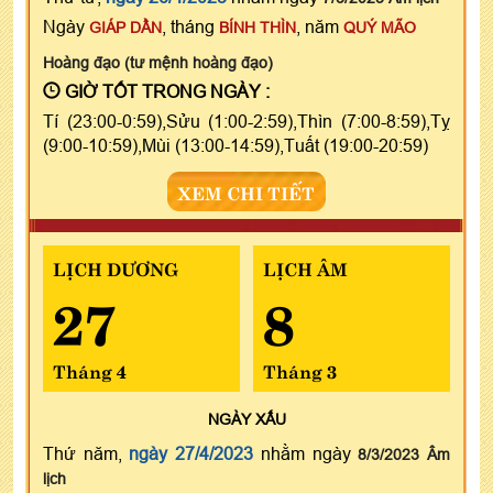
Ngày
, tháng
, năm
GIÁP DẦN
BÍNH THÌN
QUÝ MÃO
Hoàng đạo (tư mệnh hoàng đạo)
GIỜ TỐT TRONG NGÀY :
Tí (23:00-0:59),Sửu (1:00-2:59),Thìn (7:00-8:59),Tỵ
(9:00-10:59),Mùi (13:00-14:59),Tuất (19:00-20:59)
XEM CHI TIẾT
LỊCH DƯƠNG
LỊCH ÂM
27
8
Tháng 4
Tháng 3
NGÀY
XẤU
Thứ năm,
ngày 27/4/2023
nhằm ngày
8/3/2023 Âm
lịch