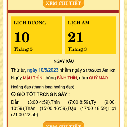
XEM CHI TIẾT
LỊCH DƯƠNG
LỊCH ÂM
10
21
Tháng 5
Tháng 3
NGÀY
XẤU
Thứ tư,
ngày 10/5/2023
nhằm ngày
21/3/2023 Âm lịch
Ngày
, tháng
, năm
MẬU THÌN
BÍNH THÌN
QUÝ MÃO
Hoàng đạo (thanh long hoàng đạo)
GIỜ TỐT TRONG NGÀY :
Dần (3:00-4:59),Thìn (7:00-8:59),Tỵ (9:00-
10:59),Thân (15:00-16:59),Dậu (17:00-18:59),Hợi
(21:00-22:59)
XEM CHI TIẾT