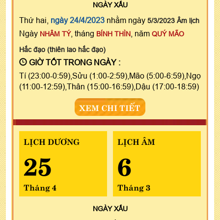
NGÀY
XẤU
Thứ hai,
ngày 24/4/2023
nhằm ngày
5/3/2023 Âm lịch
Ngày
, tháng
, năm
NHÂM TÝ
BÍNH THÌN
QUÝ MÃO
Hắc đạo (thiên lao hắc đạo)
GIỜ TỐT TRONG NGÀY :
Tí (23:00-0:59),Sửu (1:00-2:59),Mão (5:00-6:59),Ngọ
(11:00-12:59),Thân (15:00-16:59),Dậu (17:00-18:59)
XEM CHI TIẾT
LỊCH DƯƠNG
LỊCH ÂM
25
6
Tháng 4
Tháng 3
NGÀY
XẤU