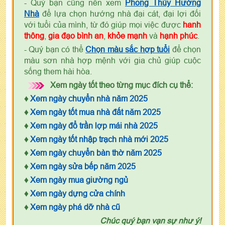
- Quý bạn cũng nên xem
Phong Thủy Hướng
Nhà
để lựa chọn hướng nhà đại cát, đại lợi đối
với tuổi của mình, từ đó giúp mọi việc được
hanh
thông
,
gia đạo bình an
,
khỏe mạnh
và
hạnh phúc
.
- Quý bạn có thể
Chọn màu sắc hợp tuổi
để chọn
màu sơn nhà hợp mệnh với gia chủ giúp cuộc
sống them hài hòa.
Xem ngày tốt theo từng mục đích cụ thể:
♦
Xem ngày chuyển nhà năm 2025
♦
Xem ngày tốt mua nhà đất năm 2025
♦
Xem ngày đổ trần lợp mái nhà 2025
♦
Xem ngày tốt nhập trạch nhà mới 2025
♦
Xem ngày chuyển bàn thờ năm 2025
♦
Xem ngày sửa bếp năm 2025
♦
Xem ngày mua giường ngủ
♦
Xem ngày dựng cửa chính
♦
Xem ngày phá dỡ nhà cũ
Chúc quý bạn vạn sự như ý!