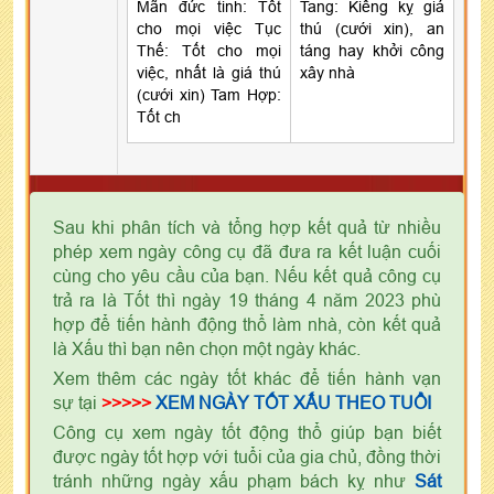
Mãn đức tinh: Tốt
Tang: Kiêng kỵ giá
cho mọi việc Tục
thú (cưới xin), an
Thế: Tốt cho mọi
táng hay khởi công
việc, nhất là giá thú
xây nhà
(cưới xin) Tam Hợp:
Tốt ch
Sau khi phân tích và tổng hợp kết quả từ nhiều
phép xem ngày công cụ đã đưa ra kết luận cuối
cùng cho yêu cầu của bạn. Nếu kết quả công cụ
trả ra là Tốt thì ngày 19 tháng 4 năm 2023 phù
hợp để tiến hành động thổ làm nhà, còn kết quả
là Xấu thì bạn nên chọn một ngày khác.
Xem thêm các ngày tốt khác để tiến hành vạn
sự tại
>>>>>
XEM NGÀY TỐT XẤU THEO TUỔI
Công cụ xem ngày tốt động thổ giúp bạn biết
được ngày tốt hợp với tuổi của gia chủ, đồng thời
tránh những ngày xấu phạm bách kỵ như
Sát