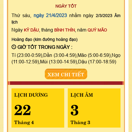
NGÀY TỐT
Thứ sáu,
ngày 21/4/2023
nhằm ngày
2/3/2023 Âm
lịch
Ngày
, tháng
, năm
KỶ DẬU
BÍNH THÌN
QUÝ MÃO
Hoàng đạo (kim đường hoàng đạo)
GIỜ TỐT TRONG NGÀY :
Tí (23:00-0:59),Dần (3:00-4:59),Mão (5:00-6:59),Ngọ
(11:00-12:59),Mùi (13:00-14:59),Dậu (17:00-18:59)
XEM CHI TIẾT
LỊCH DƯƠNG
LỊCH ÂM
22
3
Tháng 4
Tháng 3