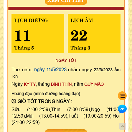
LỊCH DƯƠNG
LỊCH ÂM
11
22
Tháng 5
Tháng 3
NGÀY TỐT
Thứ năm,
ngày 11/5/2023
nhằm ngày
22/3/2023 Âm
lịch
Ngày
, tháng
, năm
KỶ TỴ
BÍNH THÌN
QUÝ MÃO
Hoàng đạo (minh đường hoàng đạo)
GIỜ TỐT TRONG NGÀY :
Sửu (1:00-2:59),Thìn (7:00-8:59),Ngọ (11:00-
12:59),Mùi (13:00-14:59),Tuất (19:00-20:59),Hợi
(21:00-22:59)