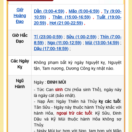
Giờ
Dần (3:00-4:59)
,
Mão (5:00-6:59)
,
Tỵ (9:00-
Hoàng
10:59)
,
Thân (15:00-16:59)
,
Tuất (19:00-
Đạo
20:59)
,
Hợi (21:00-22:59)
,
Giờ Hắc
Tí (23:00-0:59)
;
Sửu (1:00-2:59)
;
Thìn (7:00-
Đạo
8:59)
;
Ngọ (11:00-12:59)
;
Mùi (13:00-14:59)
;
Dậu (17:00-18:59)
;
Các Ngày
Không phạm bất kỳ ngày Nguyệt kỵ, Nguyệt
Kỵ
tận, Tam nương, Dương Công kỵ nhật nào.
Ngũ
Ngày :
ĐINH MÙI
Hành
- Tức Can
sinh
Chi (Hỏa sinh Thổ), ngày này
là ngày cát (bảo nhật).
- Nạp Âm: Ngày Thiên hà Thủy
kỵ các tuổi
:
Tân Sửu - Ngày này thuộc hành Thủy khắc với
hành Hỏa,
ngoại trừ các tuổi
: Kỷ Sửu, Đinh
Dậu và Kỷ Mùi thuộc hành Hỏa không sợ
Thủy.
- Ngày Mùi lục hợp với Ngọ, tam hợp với Mão