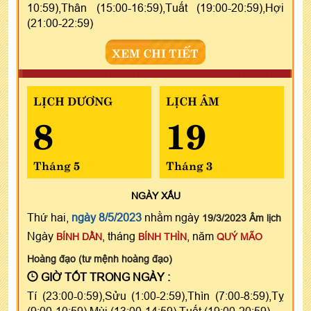
10:59),Thân (15:00-16:59),Tuất (19:00-20:59),Hợi
(21:00-22:59)
XEM CHI TIẾT
LỊCH DƯƠNG
LỊCH ÂM
8
19
Tháng 5
Tháng 3
NGÀY
XẤU
Thứ hai,
ngày 8/5/2023
nhằm ngày
19/3/2023 Âm lịch
Ngày
, tháng
, năm
BÍNH DẦN
BÍNH THÌN
QUÝ MÃO
Hoàng đạo (tư mệnh hoàng đạo)
GIỜ TỐT TRONG NGÀY :
Tí (23:00-0:59),Sửu (1:00-2:59),Thìn (7:00-8:59),Tỵ
(9:00-10:59),Mùi (13:00-14:59),Tuất (19:00-20:59)