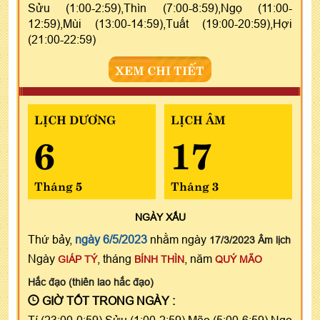
Sửu (1:00-2:59),Thìn (7:00-8:59),Ngọ (11:00-
12:59),Mùi (13:00-14:59),Tuất (19:00-20:59),Hợi
(21:00-22:59)
XEM CHI TIẾT
LỊCH DƯƠNG
LỊCH ÂM
6
17
Tháng 5
Tháng 3
NGÀY
XẤU
Thứ bảy,
ngày 6/5/2023
nhằm ngày
17/3/2023 Âm lịch
Ngày
, tháng
, năm
GIÁP TÝ
BÍNH THÌN
QUÝ MÃO
Hắc đạo (thiên lao hắc đạo)
GIỜ TỐT TRONG NGÀY :
Tí (23:00-0:59),Sửu (1:00-2:59),Mão (5:00-6:59),Ngọ