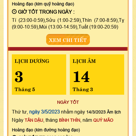
Hoàng đạo (kim quỹ hoàng đạo)
GIỜ TỐT TRONG NGÀY :
Tí (23:00-0:59),Sửu (1:00-2:59),Thìn (7:00-8:59),Tỵ
(9:00-10:59),Mùi (13:00-14:59),Tuất (19:00-20:59)
XEM CHI TIẾT
LỊCH DƯƠNG
LỊCH ÂM
3
14
Tháng 5
Tháng 3
NGÀY TỐT
Thứ tư,
ngày 3/5/2023
nhằm ngày
14/3/2023 Âm lịch
Ngày
, tháng
, năm
TÂN DẬU
BÍNH THÌN
QUÝ MÃO
Hoàng đạo (kim đường hoàng đạo)