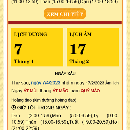
(11:00-12:59),Thân (15:00-16:59),Dậu (17:00-18:59)
XEM CHI TIẾT
LỊCH DƯƠNG
LỊCH ÂM
7
17
Tháng 4
Tháng 2
NGÀY
XẤU
Thứ sáu,
ngày 7/4/2023
nhằm ngày
17/2/2023 Âm lịch
Ngày
, tháng
, năm
ẤT MÙI
ẤT MÃO
QUÝ MÃO
Hoàng đạo (kim đường hoàng đạo)
GIỜ TỐT TRONG NGÀY :
Dần (3:00-4:59),Mão (5:00-6:59),Tỵ (9:00-
10:59),Thân (15:00-16:59),Tuất (19:00-20:59),Hợi
(21:00-22:59)