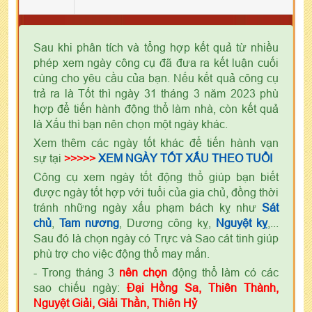
Sau khi phân tích và tổng hợp kết quả từ nhiều
phép xem ngày công cụ đã đưa ra kết luận cuối
cùng cho yêu cầu của bạn. Nếu kết quả công cụ
trả ra là Tốt thì ngày 31 tháng 3 năm 2023 phù
hợp để tiến hành động thổ làm nhà, còn kết quả
là Xấu thì bạn nên chọn một ngày khác.
Xem thêm các ngày tốt khác để tiến hành vạn
sự tại
>>>>>
XEM NGÀY TỐT XẤU THEO TUỔI
Công cụ xem ngày tốt động thổ giúp bạn biết
được ngày tốt hợp với tuổi của gia chủ, đồng thời
tránh những ngày xấu phạm bách kỵ như
Sát
chủ
,
Tam nương
, Dương công kỵ,
Nguyệt kỵ
,...
Sau đó là chọn ngày có Trực và Sao cát tinh giúp
phù trợ cho việc động thổ may mắn.
- Trong tháng 3
nên chọn
động thổ làm có các
sao chiếu ngày:
Đại Hồng Sa, Thiên Thành,
Nguyệt Giải, Giải Thần, Thiên Hỷ