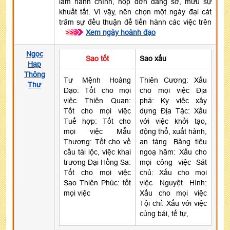
làm hành chính, nộp đơn dâng sớ, mưu sự
khuất tất. Vì vậy, nên chọn một ngày đại cát
trăm sự đều thuận để tiến hành các việc trên
>>>
Xem ngày hoành đạo
Ngọc
Sao tốt
Sao xấu
Hạp
Thông
Tư Mệnh Hoàng
Thiên Cương: Xấu
Thư
Đạo: Tốt cho mọi
cho mọi việc Địa
việc Thiên Quan:
phá: Kỵ việc xây
Tốt cho mọi việc
dựng Địa Tặc: Xấu
Tuế hợp: Tốt cho
với việc khởi tạo,
mọi việc Mẫu
động thổ, xuất hành,
Thương: Tốt cho về
an táng. Băng tiêu
cầu tài lộc, việc khai
ngoạ hãm: Xấu cho
trương Đại Hồng Sa:
mọi công việc Sát
Tốt cho mọi việc
chủ: Xấu cho mọi
Sao Thiên Phúc: tốt
việc Nguyệt Hình:
mọi việc
Xấu cho mọi việc
Tội chỉ: Xấu với việc
cúng bái, tế tự,