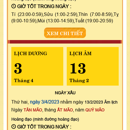
GIỜ TỐT TRONG NGÀY :
Tí (23:00-0:59),Sửu (1:00-2:59),Thìn (7:00-8:59),Tỵ
(9:00-10:59),Mùi (13:00-14:59),Tuất (19:00-20:59)
XEM CHI TIẾT
LỊCH DƯƠNG
LỊCH ÂM
3
13
Tháng 4
Tháng 2
NGÀY
XẤU
Thứ hai,
ngày 3/4/2023
nhằm ngày
13/2/2023 Âm lịch
Ngày
, tháng
, năm
TÂN MÃO
ẤT MÃO
QUÝ MÃO
Hoàng đạo (minh đường hoàng đạo)
GIỜ TỐT TRONG NGÀY :