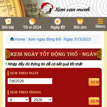
Menu
Bói bài
Tử vi 2024
Ngày tốt
Bói sim
Home
Xem ngày động thổ
Ngày 31/3/2023
XEM NGÀY TỐT ĐỘNG THỔ - NGÀY
Nhập đầy đủ thông tin để có kết quả tốt nhất
31/3/2023
XEM THEO NGÀY
XEM
XEM THEO THÁNG
XEM