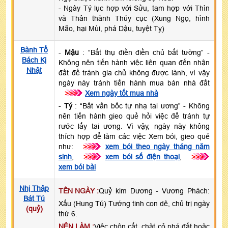
- Ngày Tý lục hợp với Sửu, tam hợp với Thìn
và Thân thành Thủy cục (Xung Ngọ, hình
Mão, hại Mùi, phá Dậu, tuyệt Tỵ)
Bành Tổ
-
Mậu
: “Bất thụ điền điền chủ bất tường” -
Bách Kị
Không nên tiến hành việc liên quan đến nhận
Nhật
đất để tránh gia chủ không được lành, vì vậy
ngày này tránh tiến hành mua bán nhà đất
>>>
Xem ngày tốt mua nhà
-
Tý
: “Bất vấn bốc tự nhạ tai ương” - Không
nên tiến hành gieo quẻ hỏi việc để tránh tự
rước lấy tai ương. Vì vậy, ngày này không
thích hợp để làm các việc Xem bói, gieo quẻ
như:
>>>
xem bói theo ngày tháng năm
sinh
,
>>>
xem bói số điện thoại
,
>>>
xem bói bài
Nhị Thập
TÊN NGÀY :
Quỷ kim Dương - Vương Phách:
Bát Tú
Xấu (Hung Tú) Tướng tinh con dê, chủ trị ngày
(quỷ)
thứ 6.
NÊN LÀM :
Việc chôn cất, chặt cỏ phá đất hoặc