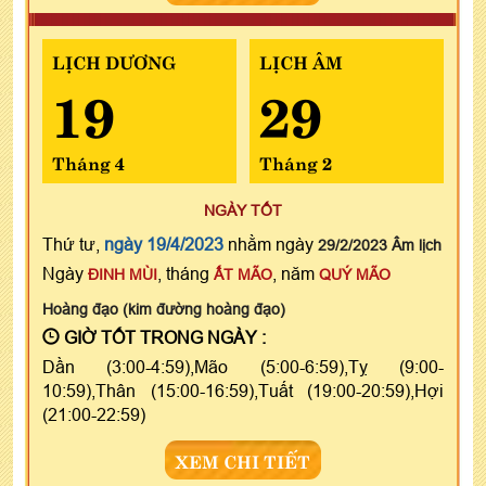
LỊCH DƯƠNG
LỊCH ÂM
19
29
Tháng 4
Tháng 2
NGÀY TỐT
Thứ tư,
ngày 19/4/2023
nhằm ngày
29/2/2023 Âm lịch
Ngày
, tháng
, năm
ĐINH MÙI
ẤT MÃO
QUÝ MÃO
Hoàng đạo (kim đường hoàng đạo)
GIỜ TỐT TRONG NGÀY :
Dần (3:00-4:59),Mão (5:00-6:59),Tỵ (9:00-
10:59),Thân (15:00-16:59),Tuất (19:00-20:59),Hợi
(21:00-22:59)
XEM CHI TIẾT