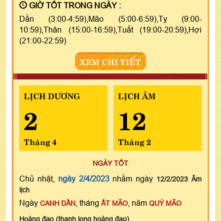
GIỜ TỐT TRONG NGÀY :
Dần (3:00-4:59),Mão (5:00-6:59),Tỵ (9:00-
10:59),Thân (15:00-16:59),Tuất (19:00-20:59),Hợi
(21:00-22:59)
XEM CHI TIẾT
LỊCH DƯƠNG
LỊCH ÂM
2
12
Tháng 4
Tháng 2
NGÀY TỐT
Chủ nhật,
ngày 2/4/2023
nhằm ngày
12/2/2023 Âm
lịch
Ngày
, tháng
, năm
CANH DẦN
ẤT MÃO
QUÝ MÃO
Hoàng đạo (thanh long hoàng đạo)