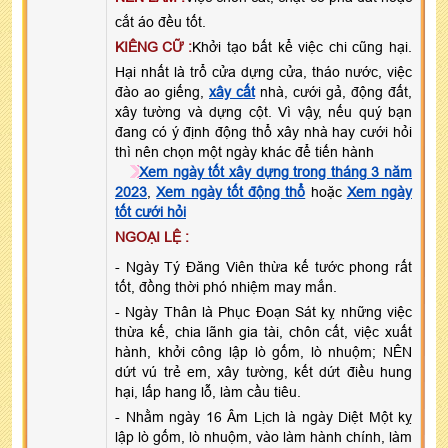
cắt áo đều tốt.
KIÊNG CỮ :
Khởi tạo bất kể việc chi cũng hại.
Hại nhất là trổ cửa dựng cửa, tháo nước, việc
đào ao giếng,
xây cất
nhà, cưới gả, động đất,
xây tường và dựng cột. Vì vậy, nếu quý bạn
đang có ý định động thổ xây nhà hay cưới hỏi
thì nên chọn một ngày khác để tiến hành
Xem ngày tốt xây dựng trong tháng 3 năm
2023
,
Xem ngày tốt động thổ
hoặc
Xem ngày
tốt cưới hỏi
NGOẠI LỆ :
- Ngày Tý Đăng Viên thừa kế tước phong rất
tốt, đồng thời phó nhiệm may mắn.
- Ngày Thân là Phục Đoạn Sát kỵ những việc
thừa kế, chia lãnh gia tài, chôn cất, việc xuất
hành, khởi công lập lò gốm, lò nhuộm; NÊN
dứt vú trẻ em, xây tường, kết dứt điều hung
hại, lấp hang lỗ, làm cầu tiêu.
- Nhằm ngày 16 Âm Lịch là ngày Diệt Một kỵ
lập lò gốm, lò nhuộm, vào làm hành chính, làm