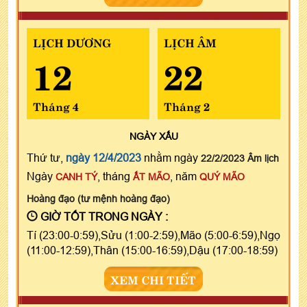
LỊCH DƯƠNG
LỊCH ÂM
12
22
Tháng 4
Tháng 2
NGÀY
XẤU
Thứ tư,
ngày 12/4/2023
nhằm ngày
22/2/2023 Âm lịch
Ngày
, tháng
, năm
CANH TÝ
ẤT MÃO
QUÝ MÃO
Hoàng đạo (tư mệnh hoàng đạo)
GIỜ TỐT TRONG NGÀY :
Tí (23:00-0:59),Sửu (1:00-2:59),Mão (5:00-6:59),Ngọ
(11:00-12:59),Thân (15:00-16:59),Dậu (17:00-18:59)
XEM CHI TIẾT