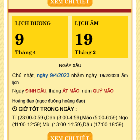
XEM CHI TIẾT
LỊCH DƯƠNG
LỊCH ÂM
9
19
Tháng 4
Tháng 2
NGÀY
XẤU
Chủ nhật,
ngày 9/4/2023
nhằm ngày
19/2/2023 Âm
lịch
Ngày
, tháng
, năm
ĐINH DẬU
ẤT MÃO
QUÝ MÃO
Hoàng đạo (ngọc đường hoàng đạo)
GIỜ TỐT TRONG NGÀY :
Tí (23:00-0:59),Dần (3:00-4:59),Mão (5:00-6:59),Ngọ
(11:00-12:59),Mùi (13:00-14:59),Dậu (17:00-18:59)
XEM CHI TIẾT