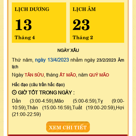
LỊCH DƯƠNG
LỊCH ÂM
13
23
Tháng 4
Tháng 2
NGÀY
XẤU
Thứ năm,
ngày 13/4/2023
nhằm ngày
23/2/2023 Âm
lịch
Ngày
, tháng
, năm
TÂN SỬU
ẤT MÃO
QUÝ MÃO
Hắc đạo (câu trần hắc đạo)
GIỜ TỐT TRONG NGÀY :
Dần (3:00-4:59),Mão (5:00-6:59),Tỵ (9:00-
10:59),Thân (15:00-16:59),Tuất (19:00-20:59),Hợi
(21:00-22:59)
XEM CHI TIẾT