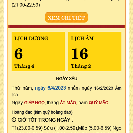
(21:00-22:59)
XEM CHI TIẾT
LỊCH DƯƠNG
LỊCH ÂM
6
16
Tháng 4
Tháng 2
NGÀY
XẤU
Thứ năm,
ngày 6/4/2023
nhằm ngày
16/2/2023 Âm
lịch
Ngày
, tháng
, năm
GIÁP NGỌ
ẤT MÃO
QUÝ MÃO
Hoàng đạo (kim quỹ hoàng đạo)
GIỜ TỐT TRONG NGÀY :
Tí (23:00-0:59),Sửu (1:00-2:59),Mão (5:00-6:59),Ngọ