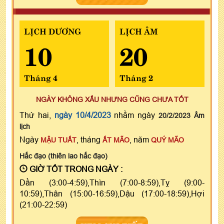
LỊCH DƯƠNG
LỊCH ÂM
10
20
Tháng 4
Tháng 2
NGÀY KHÔNG XẤU NHƯNG CŨNG CHƯA TỐT
Thứ hai,
ngày 10/4/2023
nhằm ngày
20/2/2023 Âm
lịch
Ngày
, tháng
, năm
MẬU TUẤT
ẤT MÃO
QUÝ MÃO
Hắc đạo (thiên lao hắc đạo)
GIỜ TỐT TRONG NGÀY :
Dần (3:00-4:59),Thìn (7:00-8:59),Tỵ (9:00-
10:59),Thân (15:00-16:59),Dậu (17:00-18:59),Hợi
(21:00-22:59)