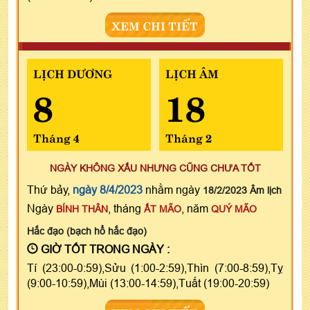
XEM CHI TIẾT
LỊCH DƯƠNG
LỊCH ÂM
8
18
Tháng 4
Tháng 2
NGÀY KHÔNG XẤU NHƯNG CŨNG CHƯA TỐT
Thứ bảy,
ngày 8/4/2023
nhằm ngày
18/2/2023 Âm lịch
Ngày
, tháng
, năm
BÍNH THÂN
ẤT MÃO
QUÝ MÃO
Hắc đạo (bạch hổ hắc đạo)
GIỜ TỐT TRONG NGÀY :
Tí (23:00-0:59),Sửu (1:00-2:59),Thìn (7:00-8:59),Tỵ
(9:00-10:59),Mùi (13:00-14:59),Tuất (19:00-20:59)