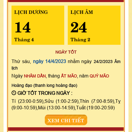
LỊCH DƯƠNG
LỊCH ÂM
14
24
Tháng 4
Tháng 2
NGÀY TỐT
Thứ sáu,
ngày 14/4/2023
nhằm ngày
24/2/2023 Âm
lịch
Ngày
, tháng
, năm
NHÂM DẦN
ẤT MÃO
QUÝ MÃO
Hoàng đạo (thanh long hoàng đạo)
GIỜ TỐT TRONG NGÀY :
Tí (23:00-0:59),Sửu (1:00-2:59),Thìn (7:00-8:59),Tỵ
(9:00-10:59),Mùi (13:00-14:59),Tuất (19:00-20:59)
XEM CHI TIẾT