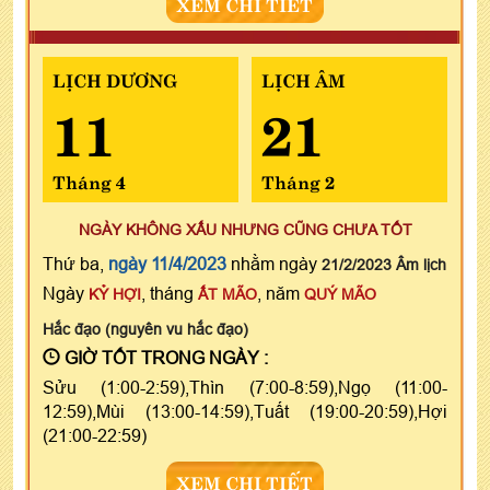
XEM CHI TIẾT
LỊCH DƯƠNG
LỊCH ÂM
11
21
Tháng 4
Tháng 2
NGÀY KHÔNG XẤU NHƯNG CŨNG CHƯA TỐT
Thứ ba,
ngày 11/4/2023
nhằm ngày
21/2/2023 Âm lịch
Ngày
, tháng
, năm
KỶ HỢI
ẤT MÃO
QUÝ MÃO
Hắc đạo (nguyên vu hắc đạo)
GIỜ TỐT TRONG NGÀY :
Sửu (1:00-2:59),Thìn (7:00-8:59),Ngọ (11:00-
12:59),Mùi (13:00-14:59),Tuất (19:00-20:59),Hợi
(21:00-22:59)
XEM CHI TIẾT