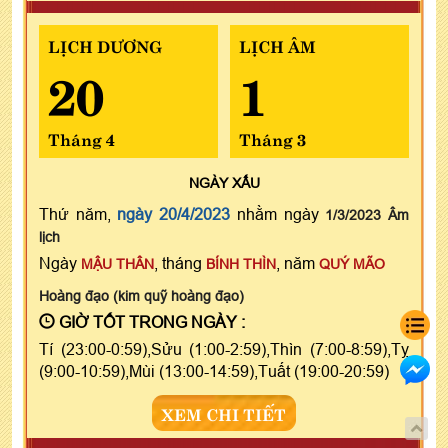
LỊCH DƯƠNG
LỊCH ÂM
20
1
Tháng 4
Tháng 3
NGÀY
XẤU
Thứ năm,
ngày 20/4/2023
nhằm ngày
1/3/2023 Âm
lịch
Ngày
, tháng
, năm
MẬU THÂN
BÍNH THÌN
QUÝ MÃO
Hoàng đạo (kim quỹ hoàng đạo)
GIỜ TỐT TRONG NGÀY :
Tí (23:00-0:59),Sửu (1:00-2:59),Thìn (7:00-8:59),Tỵ
(9:00-10:59),Mùi (13:00-14:59),Tuất (19:00-20:59)
XEM CHI TIẾT