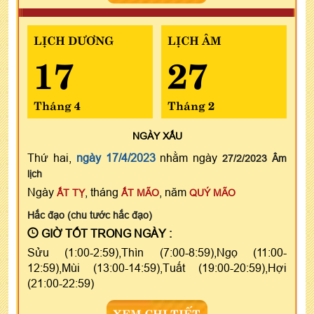
LỊCH DƯƠNG
LỊCH ÂM
17
27
Tháng 4
Tháng 2
NGÀY
XẤU
Thứ hai,
ngày 17/4/2023
nhằm ngày
27/2/2023 Âm
lịch
Ngày
, tháng
, năm
ẤT TỴ
ẤT MÃO
QUÝ MÃO
Hắc đạo (chu tước hắc đạo)
GIỜ TỐT TRONG NGÀY :
Sửu (1:00-2:59),Thìn (7:00-8:59),Ngọ (11:00-
12:59),Mùi (13:00-14:59),Tuất (19:00-20:59),Hợi
(21:00-22:59)
XEM CHI TIẾT