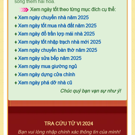
sống them hài hòa.
Xem ngày tốt theo từng mục đích cụ thể:
♦
Xem ngày chuyển nhà năm 2025
♦
Xem ngày tốt mua nhà đất năm 2025
♦
Xem ngày đổ trần lợp mái nhà 2025
♦
Xem ngày tốt nhập trạch nhà mới 2025
♦
Xem ngày chuyển bàn thờ năm 2025
♦
Xem ngày sửa bếp năm 2025
♦
Xem ngày mua giường ngủ
♦
Xem ngày dựng cửa chính
♦
Xem ngày phá dỡ nhà cũ
Chúc quý bạn vạn sự như ý!
TRA CỨU TỬ VI 2024
Bạn vui lòng nhập chính xác thông tin của mình!