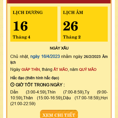
LỊCH DƯƠNG
LỊCH ÂM
16
26
Tháng 4
Tháng 2
NGÀY
XẤU
Chủ nhật,
ngày 16/4/2023
nhằm ngày
26/2/2023 Âm
lịch
Ngày
, tháng
, năm
GIÁP THÌN
ẤT MÃO
QUÝ MÃO
Hắc đạo (thiên hình hắc đạo)
GIỜ TỐT TRONG NGÀY :
Dần (3:00-4:59),Thìn (7:00-8:59),Tỵ (9:00-
10:59),Thân (15:00-16:59),Dậu (17:00-18:59),Hợi
(21:00-22:59)
XEM CHI TIẾT