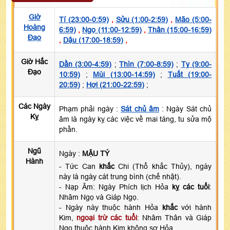
Giờ
Tí (23:00-0:59)
,
Sửu (1:00-2:59)
,
Mão (5:00-
Hoàng
6:59)
,
Ngọ (11:00-12:59)
,
Thân (15:00-16:59)
Đạo
,
Dậu (17:00-18:59)
,
Giờ Hắc
Dần (3:00-4:59)
;
Thìn (7:00-8:59)
;
Tỵ (9:00-
Đạo
10:59)
;
Mùi (13:00-14:59)
;
Tuất (19:00-
20:59)
;
Hợi (21:00-22:59)
;
Các Ngày
Phạm phải ngày :
Sát chủ âm
: Ngày Sát chủ
Kỵ
âm là ngày kỵ các việc về mai táng, tu sửa mộ
phần.
Ngũ
Ngày :
MẬU TÝ
Hành
- Tức Can
khắc
Chi (Thổ khắc Thủy), ngày
này là ngày cát trung bình (chế nhật).
- Nạp Âm: Ngày Phích lịch Hỏa
kỵ các tuổi
:
Nhâm Ngọ và Giáp Ngọ.
- Ngày này thuộc hành Hỏa
khắc
với hành
Kim,
ngoại trừ các tuổi
: Nhâm Thân và Giáp
Ngọ thuộc hành Kim không sợ Hỏa.