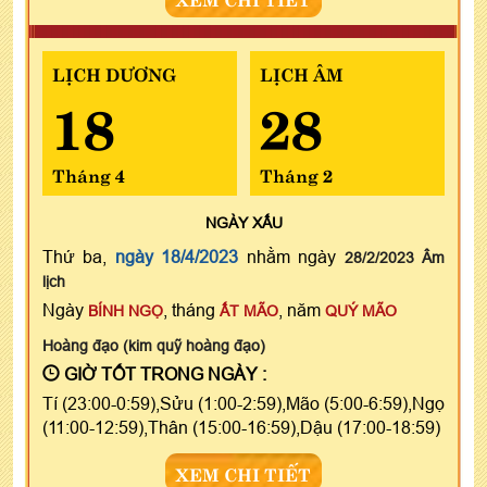
LỊCH DƯƠNG
LỊCH ÂM
18
28
Tháng 4
Tháng 2
NGÀY
XẤU
Thứ ba,
ngày 18/4/2023
nhằm ngày
28/2/2023 Âm
lịch
Ngày
, tháng
, năm
BÍNH NGỌ
ẤT MÃO
QUÝ MÃO
Hoàng đạo (kim quỹ hoàng đạo)
GIỜ TỐT TRONG NGÀY :
Tí (23:00-0:59),Sửu (1:00-2:59),Mão (5:00-6:59),Ngọ
(11:00-12:59),Thân (15:00-16:59),Dậu (17:00-18:59)
XEM CHI TIẾT