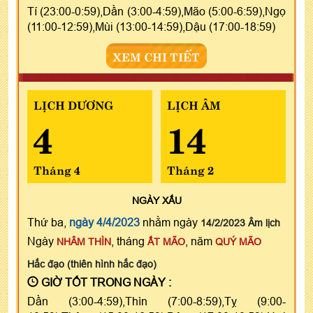
Tí (23:00-0:59),Dần (3:00-4:59),Mão (5:00-6:59),Ngọ
(11:00-12:59),Mùi (13:00-14:59),Dậu (17:00-18:59)
XEM CHI TIẾT
LỊCH DƯƠNG
LỊCH ÂM
4
14
Tháng 4
Tháng 2
NGÀY
XẤU
Thứ ba,
ngày 4/4/2023
nhằm ngày
14/2/2023 Âm lịch
Ngày
, tháng
, năm
NHÂM THÌN
ẤT MÃO
QUÝ MÃO
Hắc đạo (thiên hình hắc đạo)
GIỜ TỐT TRONG NGÀY :
Dần (3:00-4:59),Thìn (7:00-8:59),Tỵ (9:00-