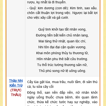
rượu, kỵ nhất là đi thuyền.
- Quỷ: kim dương (con dê): Kim tinh, sao xấu.
chôn cất thuận lợi trong việc. Ngược lại bất lợi
cho việc xây cất và gả cưới.
Quỷ tinh khởi tạo tất nhân vong,
Đường tiền bất kiến chủ nhân lang,
Mai táng thử nhật, quan lộc chí,
Nhi tôn đại đại cận quân vương.
Khai môn phóng thủy tu thương tử,
Hôn nhân phu thê bất cửu trường.
Tu thổ trúc tường thương sản nữ,
Thủ phù song nữ lệ uông uông.
Thập Nhị
Cấy lúa gặt lúa, mua trâu, nuôi tằm, đi săn thú
Kiến Trừ
cá, tu sửa cây cối
(TRỰC
Động thổ, san nền đắp nền, nữ nhân khởi
THÂU)
ngày uống thuốc chưa bệnh, lên quan lãnh
chức, thừa kế chức tước hay sự nghiệp, vào