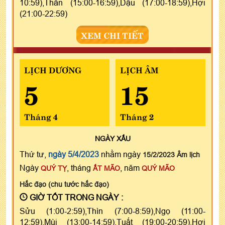
10:59),Thân (15:00-16:59),Dậu (17:00-18:59),Hợi
(21:00-22:59)
XEM CHI TIẾT
LỊCH DƯƠNG
LỊCH ÂM
5
15
Tháng 4
Tháng 2
NGÀY
XẤU
Thứ tư,
ngày 5/4/2023
nhằm ngày
15/2/2023 Âm lịch
Ngày
, tháng
, năm
QUÝ TỴ
ẤT MÃO
QUÝ MÃO
Hắc đạo (chu tước hắc đạo)
GIỜ TỐT TRONG NGÀY :
Sửu (1:00-2:59),Thìn (7:00-8:59),Ngọ (11:00-
12:59),Mùi (13:00-14:59),Tuất (19:00-20:59),Hợi