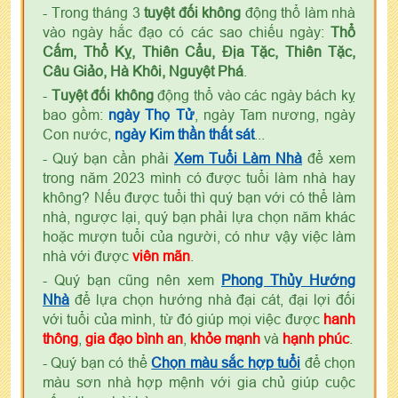
- Trong tháng 3
tuyệt đối không
động thổ làm nhà
vào ngày hắc đạo có các sao chiếu ngày:
Thổ
Cấm, Thổ Kỵ, Thiên Cẩu, Địa Tặc, Thiên Tặc,
Câu Giảo, Hà Khôi, Nguyệt Phá
.
-
Tuyệt đối không
động thổ vào các ngày bách kỵ
bao gồm:
ngày Thọ Tử
, ngày Tam nương, ngày
Con nước,
ngày Kim thần thất sát
...
- Quý bạn cần phải
Xem Tuổi Làm Nhà
để xem
trong năm 2023 mình có được tuổi làm nhà hay
không? Nếu được tuổi thì quý bạn với có thể làm
nhà, ngược lại, quý bạn phải lựa chọn năm khác
hoặc mượn tuổi của người, có như vậy việc làm
nhà với được
viên mãn
.
- Quý bạn cũng nên xem
Phong Thủy Hướng
Nhà
để lựa chọn hướng nhà đại cát, đại lợi đối
với tuổi của mình, từ đó giúp mọi việc được
hanh
thông
,
gia đạo bình an
,
khỏe mạnh
và
hạnh phúc
.
- Quý bạn có thể
Chọn màu sắc hợp tuổi
để chọn
màu sơn nhà hợp mệnh với gia chủ giúp cuộc