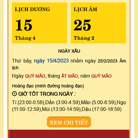
LỊCH DƯƠNG
LỊCH ÂM
15
25
Tháng 4
Tháng 2
NGÀY
XẤU
Thứ bảy,
ngày 15/4/2023
nhằm ngày
25/2/2023 Âm
lịch
Ngày
, tháng
, năm
QUÝ MÃO
ẤT MÃO
QUÝ MÃO
Hoàng đạo (minh đường hoàng đạo)
GIỜ TỐT TRONG NGÀY :
Tí (23:00-0:59),Dần (3:00-4:59),Mão (5:00-6:59),Ngọ
(11:00-12:59),Mùi (13:00-14:59),Dậu (17:00-18:59)
XEM CHI TIẾT