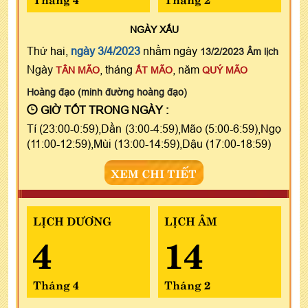
NGÀY
XẤU
Thứ hai,
ngày 3/4/2023
nhằm ngày
13/2/2023 Âm lịch
Ngày
, tháng
, năm
TÂN MÃO
ẤT MÃO
QUÝ MÃO
Hoàng đạo (minh đường hoàng đạo)
GIỜ TỐT TRONG NGÀY :
Tí (23:00-0:59),Dần (3:00-4:59),Mão (5:00-6:59),Ngọ
(11:00-12:59),Mùi (13:00-14:59),Dậu (17:00-18:59)
XEM CHI TIẾT
LỊCH DƯƠNG
LỊCH ÂM
4
14
Tháng 4
Tháng 2