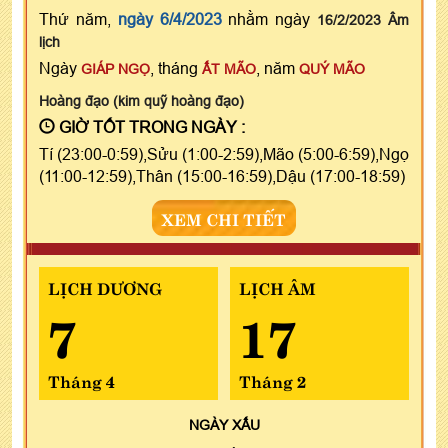
Thứ năm,
ngày 6/4/2023
nhằm ngày
16/2/2023 Âm
lịch
Ngày
, tháng
, năm
GIÁP NGỌ
ẤT MÃO
QUÝ MÃO
Hoàng đạo (kim quỹ hoàng đạo)
GIỜ TỐT TRONG NGÀY :
Tí (23:00-0:59),Sửu (1:00-2:59),Mão (5:00-6:59),Ngọ
(11:00-12:59),Thân (15:00-16:59),Dậu (17:00-18:59)
XEM CHI TIẾT
LỊCH DƯƠNG
LỊCH ÂM
7
17
Tháng 4
Tháng 2
NGÀY
XẤU