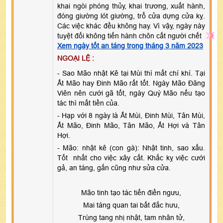
khai ngòi phóng thủy, khai trương, xuất hành,
đóng giường lót giường, trổ cửa dựng cửa kỵ.
Các việc khác đều không hay. Vì vậy, ngày này
tuyệt đối không tiến hành chôn cất người chết
Xem ngày tốt an táng trong tháng 3 năm 2023
NGOẠI LỆ :
- Sao Mão nhật Kê tại Mùi thì mất chí khí. Tại
Ất Mão hay Đinh Mão rất tốt. Ngày Mão Đăng
Viên nên cưới gã tốt, ngày Quý Mão nếu tạo
tác thì mất tiền của.
- Hạp với 8 ngày là Ất Mùi, Đinh Mùi, Tân Mùi,
Ất Mão, Đinh Mão, Tân Mão, Ất Hợi và Tân
Hợi.
- Mão: nhật kê (con gà): Nhật tinh, sao xấu.
Tốt nhất cho việc xây cất. Khắc kỵ việc cưới
gả, an táng, gắn cũng như sửa cửa.
Mão tinh tạo tác tiến điền ngưu,
Mai táng quan tai bất đắc hưu,
Trùng tang nhị nhật, tam nhân tử,