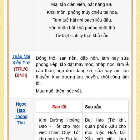
Mại tận điền viên, bất năng lưu.
Khai môn, phóng thủy chiêu tai họa,
Tam tuế hài nhi bạch liễu đầu,
Hôn nhân bất khả phùng nhật thử,
Tử biệt sinh ly thật khả sầu.
Thập Nhị
Động thổ, san nền, đắp nền, làm hay sửa
Kiến Trừ
phòng Bếp, lắp đặt máy móc, nhập học, làm lễ
(TRỰC
cầu thân, nộp đơn dâng sớ, sửa hay làm tàu
ĐỊNH)
thuyền, khai trương tàu thuyền, khởi công làm
lò.
Mua nuôi thêm súc vật.
Ngọc
Sao tốt
Sao xấu
Hạp
Thông
Kim Đường Hoàng
Đại Hao (Tử khí,
Thư
Đạo - Tốt cho mọi
quan phú): Xấu cho
việc Thiên Quý: Tốt
mọi việc Hoả tai:
cho mọi việc Địa tài:
Xấu với việc làm