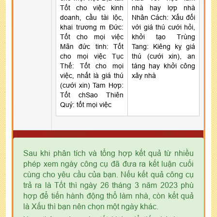
Tốt cho việc kinh
nhà hay lợp nhà
doanh, cầu tài lộc,
Nhân Cách: Xấu đối
khai trương m Đức:
với giá thú cưới hỏi,
Tốt cho mọi việc
khởi tạo Trùng
Mãn đức tinh: Tốt
Tang: Kiêng kỵ giá
cho mọi việc Tục
thú (cưới xin), an
Thế: Tốt cho mọi
táng hay khởi công
việc, nhất là giá thú
xây nhà
(cưới xin) Tam Hợp:
Tốt chSao Thiên
Quý: tốt mọi việc
Sau khi phân tích và tổng hợp kết quả từ nhiều
phép xem ngày công cụ đã đưa ra kết luận cuối
cùng cho yêu cầu của bạn. Nếu kết quả công cụ
trả ra là Tốt thì ngày 26 tháng 3 năm 2023 phù
hợp để tiến hành động thổ làm nhà, còn kết quả
là Xấu thì bạn nên chọn một ngày khác.