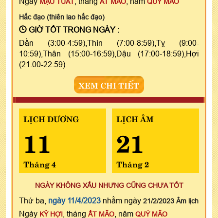
Ngày
, tháng
, năm
MẬU TUẤT
ẤT MÃO
QUÝ MÃO
Hắc đạo (thiên lao hắc đạo)
GIỜ TỐT TRONG NGÀY :
Dần (3:00-4:59),Thìn (7:00-8:59),Tỵ (9:00-
10:59),Thân (15:00-16:59),Dậu (17:00-18:59),Hợi
(21:00-22:59)
XEM CHI TIẾT
LỊCH DƯƠNG
LỊCH ÂM
11
21
Tháng 4
Tháng 2
NGÀY KHÔNG XẤU NHƯNG CŨNG CHƯA TỐT
Thứ ba,
ngày 11/4/2023
nhằm ngày
21/2/2023 Âm lịch
Ngày
, tháng
, năm
KỶ HỢI
ẤT MÃO
QUÝ MÃO