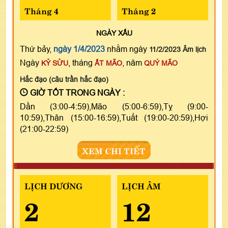
Tháng 4
Tháng 2
NGÀY
XẤU
Thứ bảy,
ngày 1/4/2023
nhằm ngày
11/2/2023 Âm lịch
Ngày
, tháng
, năm
KỶ SỬU
ẤT MÃO
QUÝ MÃO
Hắc đạo (câu trần hắc đạo)
GIỜ TỐT TRONG NGÀY :
Dần (3:00-4:59),Mão (5:00-6:59),Tỵ (9:00-
10:59),Thân (15:00-16:59),Tuất (19:00-20:59),Hợi
(21:00-22:59)
XEM CHI TIẾT
LỊCH DƯƠNG
LỊCH ÂM
2
12