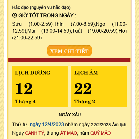
Hắc đạo (nguyên vu hắc đạo)
GIỜ TỐT TRONG NGÀY :
Sửu (1:00-2:59),Thìn (7:00-8:59),Ngọ (11:00-
12:59),Mùi (13:00-14:59),Tuất (19:00-20:59),Hợi
(21:00-22:59)
XEM CHI TIẾT
LỊCH DƯƠNG
LỊCH ÂM
12
22
Tháng 4
Tháng 2
NGÀY
XẤU
Thứ tư,
ngày 12/4/2023
nhằm ngày
22/2/2023 Âm lịch
Ngày
, tháng
, năm
CANH TÝ
ẤT MÃO
QUÝ MÃO