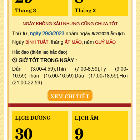
Tháng 3
Tháng 2
NGÀY KHÔNG XẤU NHƯNG CŨNG CHƯA TỐT
Thứ tư,
ngày 29/3/2023
nhằm ngày
8/2/2023 Âm lịch
Ngày
, tháng
, năm
BÍNH TUẤT
ẤT MÃO
QUÝ MÃO
Hắc đạo (thiên lao hắc đạo)
GIỜ TỐT TRONG NGÀY :
Dần (3:00-4:59),Thìn (7:00-8:59),Tỵ (9:00-
10:59),Thân (15:00-16:59),Dậu (17:00-18:59),Hợi
(21:00-22:59)
XEM CHI TIẾT
LỊCH DƯƠNG
LỊCH ÂM
30
9