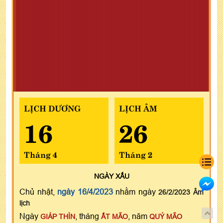
LỊCH DƯƠNG
LỊCH ÂM
16
26
Tháng 4
Tháng 2
NGÀY
XẤU
Chủ nhật,
ngày 16/4/2023
nhằm ngày
26/2/2023 Âm
lịch
Ngày
, tháng
, năm
GIÁP THÌN
ẤT MÃO
QUÝ MÃO