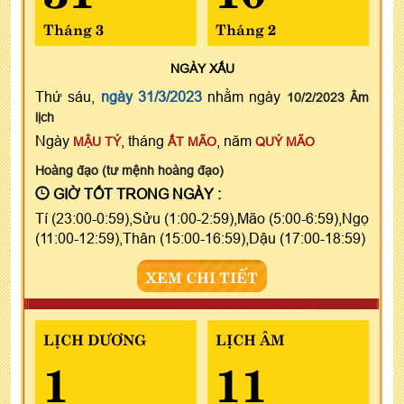
Tháng 3
Tháng 2
NGÀY
XẤU
Thứ sáu,
ngày 31/3/2023
nhằm ngày
10/2/2023 Âm
lịch
Ngày
, tháng
, năm
MẬU TÝ
ẤT MÃO
QUÝ MÃO
Hoàng đạo (tư mệnh hoàng đạo)
GIỜ TỐT TRONG NGÀY :
Tí (23:00-0:59),Sửu (1:00-2:59),Mão (5:00-6:59),Ngọ
(11:00-12:59),Thân (15:00-16:59),Dậu (17:00-18:59)
XEM CHI TIẾT
LỊCH DƯƠNG
LỊCH ÂM
1
11