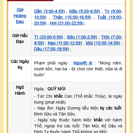
Giờ
Dần (3:00-4:59)
,
Mão (5:00-6:59)
,
Tỵ (9:00-
Hoàng
10:59)
,
Thân (15:00-16:59)
,
Tuất (19:00-
Đạo
20:59)
,
Hợi (21:00-22:59)
,
Giờ Hắc
Tí (23:00-0:59)
;
Sửu (1:00-2:59)
;
Thìn (7:00-
Đạo
8:59)
;
Ngọ (11:00-12:59)
;
Mùi (13:00-14:59)
;
Dậu (17:00-18:59)
;
Các Ngày
Phạm phải ngày :
Nguyệt kị
: “Mùng năm,
Kỵ
mười bốn, hai ba - Đi chơi còn thiệt, nữa là đi
buôn”
Ngũ
Ngày :
QUÝ MÙI
Hành
- Tức Chi
khắc
Can (Thổ khắc Thủy), là ngày
hung (phạt nhật).
- Nạp Âm: Ngày Dương liễu Mộc
kỵ các tuổi
:
Đinh Sửu và Tân Sửu.
- Ngày này thuộc hành Mộc
khắc
với hành
Thổ, ngoại trừ các tuổi: Tân Mùi, Kỷ Dậu và
Đinh Tỵ thuộc hành Thổ không sợ Mộc.