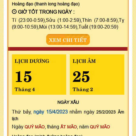
Hoàng đạo (thanh long hoàng đạo)
GIỜ TỐT TRONG NGÀY :
Tí (23:00-0:59),Sửu (1:00-2:59),Thìn (7:00-8:59),Tỵ
(9:00-10:59),Mùi (13:00-14:59),Tuất (19:00-20:59)
XEM CHI TIẾT
LỊCH DƯƠNG
LỊCH ÂM
15
25
Tháng 4
Tháng 2
NGÀY
XẤU
Thứ bảy,
ngày 15/4/2023
nhằm ngày
25/2/2023 Âm
lịch
Ngày
, tháng
, năm
QUÝ MÃO
ẤT MÃO
QUÝ MÃO