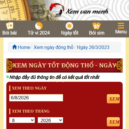
Menu
Bói bài
Tử vi 2024
Ngày tốt
Bói sim
Home
Xem ngày động thổ
Ngày 26/3/2023
XEM NGÀY TỐT ĐỘNG THỔ - NGÀY
Nhập đầy đủ thông tin để có kết quả tốt nhất
26/3/2023
XEM THEO NGÀY
XEM
XEM THEO THÁNG
XEM