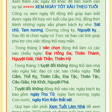
Xem thêm các ngày tốt khác để tiến hành vạn
sự tại
>>>>>
XEM NGÀY TỐT XẤU THEO TUỔI
Công cụ xem ngày tốt động thổ giúp bạn biết
được ngày tốt hợp với tuổi của gia chủ, đồng thời
tránh những ngày xấu phạm bách kỵ như
Sát
chủ
,
Tam nương
, Dương công kỵ,
Nguyệt kỵ
,...
Sau đó là chọn ngày có Trực và Sao cát tinh giúp
phù trợ cho việc động thổ may mắn.
- Trong tháng 3
nên chọn
động thổ làm có các
sao chiếu ngày:
Đại Hồng Sa, Thiên Thành,
Nguyệt Giải, Giải Thần, Thiên Hỷ
- Trong tháng 3
tuyệt đối không
động thổ làm nhà
vào ngày hắc đạo có các sao chiếu ngày:
Thổ
Cấm, Thổ Kỵ, Thiên Cẩu, Địa Tặc, Thiên Tặc,
Câu Giảo, Hà Khôi, Nguyệt Phá
.
-
Tuyệt đối không
động thổ vào các ngày bách kỵ
bao gồm:
ngày Thọ Tử
, ngày Tam nương, ngày
Con nước,
ngày Kim thần thất sát
...
- Quý bạn cần phải
Xem Tuổi Làm Nhà
để xem
trong năm 2023 mình có được tuổi làm nhà hay