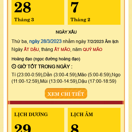
28
7
Tháng 3
Tháng 2
NGÀY
XẤU
Thứ ba,
ngày 28/3/2023
nhằm ngày
7/2/2023 Âm lịch
Ngày
, tháng
, năm
ẤT DẬU
ẤT MÃO
QUÝ MÃO
Hoàng đạo (ngọc đường hoàng đạo)
GIỜ TỐT TRONG NGÀY :
Tí (23:00-0:59),Dần (3:00-4:59),Mão (5:00-6:59),Ngọ
(11:00-12:59),Mùi (13:00-14:59),Dậu (17:00-18:59)
XEM CHI TIẾT
LỊCH DƯƠNG
LỊCH ÂM
29
8