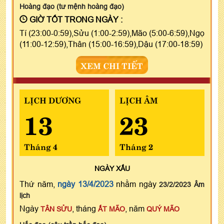
Hoàng đạo (tư mệnh hoàng đạo)
GIỜ TỐT TRONG NGÀY :
Tí (23:00-0:59),Sửu (1:00-2:59),Mão (5:00-6:59),Ngọ
(11:00-12:59),Thân (15:00-16:59),Dậu (17:00-18:59)
XEM CHI TIẾT
LỊCH DƯƠNG
LỊCH ÂM
13
23
Tháng 4
Tháng 2
NGÀY
XẤU
Thứ năm,
ngày 13/4/2023
nhằm ngày
23/2/2023 Âm
lịch
Ngày
, tháng
, năm
TÂN SỬU
ẤT MÃO
QUÝ MÃO