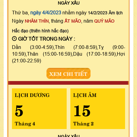
NGÀY
XẤU
Thứ ba,
ngày 4/4/2023
nhằm ngày
14/2/2023 Âm lịch
Ngày
, tháng
, năm
NHÂM THÌN
ẤT MÃO
QUÝ MÃO
Hắc đạo (thiên hình hắc đạo)
GIỜ TỐT TRONG NGÀY :
Dần (3:00-4:59),Thìn (7:00-8:59),Tỵ (9:00-
10:59),Thân (15:00-16:59),Dậu (17:00-18:59),Hợi
(21:00-22:59)
XEM CHI TIẾT
LỊCH DƯƠNG
LỊCH ÂM
5
15
Tháng 4
Tháng 2
NGÀY
XẤU