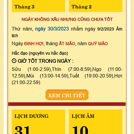
Tháng 3
Tháng 2
NGÀY KHÔNG XẤU NHƯNG CŨNG CHƯA TỐT
Thứ năm,
ngày 30/3/2023
nhằm ngày
9/2/2023 Âm
lịch
Ngày
, tháng
, năm
ĐINH HỢI
ẤT MÃO
QUÝ MÃO
Hắc đạo (nguyên vu hắc đạo)
GIỜ TỐT TRONG NGÀY :
Sửu (1:00-2:59),Thìn (7:00-8:59),Ngọ (11:00-
12:59),Mùi (13:00-14:59),Tuất (19:00-20:59),Hợi
(21:00-22:59)
XEM CHI TIẾT
LỊCH DƯƠNG
LỊCH ÂM
31
10