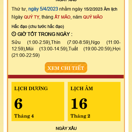
Thứ tư,
ngày 5/4/2023
nhằm ngày
15/2/2023 Âm lịch
Ngày
, tháng
, năm
QUÝ TỴ
ẤT MÃO
QUÝ MÃO
Hắc đạo (chu tước hắc đạo)
GIỜ TỐT TRONG NGÀY :
Sửu (1:00-2:59),Thìn (7:00-8:59),Ngọ (11:00-
12:59),Mùi (13:00-14:59),Tuất (19:00-20:59),Hợi
(21:00-22:59)
XEM CHI TIẾT
LỊCH DƯƠNG
LỊCH ÂM
6
16
Tháng 4
Tháng 2
NGÀY
XẤU