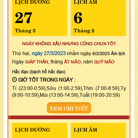
LỊCH DƯƠNG
LỊCH ÂM
27
6
Tháng 3
Tháng 2
NGÀY KHÔNG XẤU NHƯNG CŨNG CHƯA TỐT
Thứ hai,
ngày 27/3/2023
nhằm ngày
6/2/2023 Âm lịch
Ngày
, tháng
, năm
GIÁP THÂN
ẤT MÃO
QUÝ MÃO
Hắc đạo (bạch hổ hắc đạo)
GIỜ TỐT TRONG NGÀY :
Tí (23:00-0:59),Sửu (1:00-2:59),Thìn (7:00-8:59),Tỵ
(9:00-10:59),Mùi (13:00-14:59),Tuất (19:00-20:59)
XEM CHI TIẾT
LỊCH DƯƠNG
LỊCH ÂM