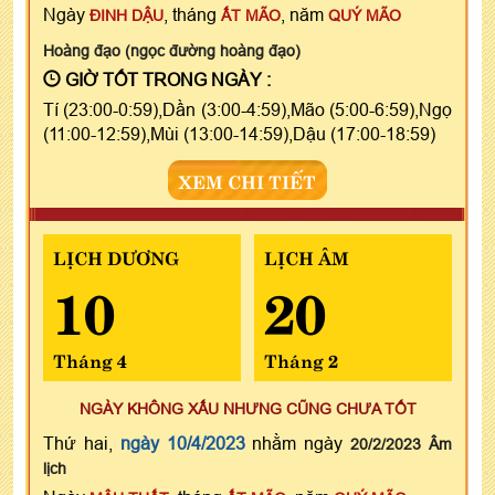
Ngày
, tháng
, năm
ĐINH DẬU
ẤT MÃO
QUÝ MÃO
Hoàng đạo (ngọc đường hoàng đạo)
GIỜ TỐT TRONG NGÀY :
Tí (23:00-0:59),Dần (3:00-4:59),Mão (5:00-6:59),Ngọ
(11:00-12:59),Mùi (13:00-14:59),Dậu (17:00-18:59)
XEM CHI TIẾT
LỊCH DƯƠNG
LỊCH ÂM
10
20
Tháng 4
Tháng 2
NGÀY KHÔNG XẤU NHƯNG CŨNG CHƯA TỐT
Thứ hai,
ngày 10/4/2023
nhằm ngày
20/2/2023 Âm
lịch