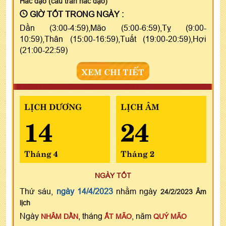
Hắc đạo (câu trần hắc đạo)
GIỜ TỐT TRONG NGÀY :
Dần (3:00-4:59),Mão (5:00-6:59),Tỵ (9:00-
10:59),Thân (15:00-16:59),Tuất (19:00-20:59),Hợi
(21:00-22:59)
XEM CHI TIẾT
LỊCH DƯƠNG
LỊCH ÂM
14
24
Tháng 4
Tháng 2
NGÀY TỐT
Thứ sáu,
ngày 14/4/2023
nhằm ngày
24/2/2023 Âm
lịch
Ngày
, tháng
, năm
NHÂM DẦN
ẤT MÃO
QUÝ MÃO