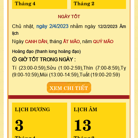
Tháng 4
Tháng 2
NGÀY TỐT
Chủ nhật,
ngày 2/4/2023
nhằm ngày
12/2/2023 Âm
lịch
Ngày
, tháng
, năm
CANH DẦN
ẤT MÃO
QUÝ MÃO
Hoàng đạo (thanh long hoàng đạo)
GIỜ TỐT TRONG NGÀY :
Tí (23:00-0:59),Sửu (1:00-2:59),Thìn (7:00-8:59),Tỵ
(9:00-10:59),Mùi (13:00-14:59),Tuất (19:00-20:59)
XEM CHI TIẾT
LỊCH DƯƠNG
LỊCH ÂM
3
13
Tháng 4
Tháng 2