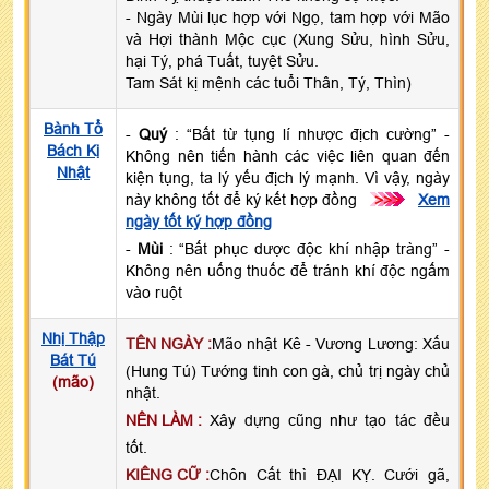
- Ngày Mùi lục hợp với Ngọ, tam hợp với Mão
và Hợi thành Mộc cục (Xung Sửu, hình Sửu,
hại Tý, phá Tuất, tuyệt Sửu.
Tam Sát kị mệnh các tuổi Thân, Tý, Thìn)
Bành Tổ
-
Quý
: “Bất từ tụng lí nhược địch cường” -
Bách Kị
Không nên tiến hành các việc liên quan đến
Nhật
kiện tụng, ta lý yếu địch lý mạnh. Vì vậy, ngày
này không tốt để ký kết hợp đồng
>>>
Xem
ngày tốt ký hợp đồng
-
Mùi
: “Bất phục dược độc khí nhập tràng” -
Không nên uống thuốc để tránh khí độc ngấm
vào ruột
Nhị Thập
TÊN NGÀY :
Mão nhật Kê - Vương Lương: Xấu
Bát Tú
(Hung Tú) Tướng tinh con gà, chủ trị ngày chủ
(mão)
nhật.
NÊN LÀM :
Xây dựng cũng như tạo tác đều
tốt.
KIÊNG CỮ :
Chôn Cất thì ĐẠI KỴ. Cưới gã,