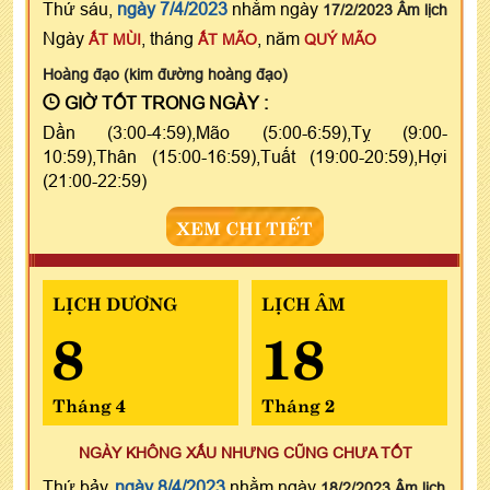
Thứ sáu,
ngày 7/4/2023
nhằm ngày
17/2/2023 Âm lịch
Ngày
, tháng
, năm
ẤT MÙI
ẤT MÃO
QUÝ MÃO
Hoàng đạo (kim đường hoàng đạo)
GIỜ TỐT TRONG NGÀY :
Dần (3:00-4:59),Mão (5:00-6:59),Tỵ (9:00-
10:59),Thân (15:00-16:59),Tuất (19:00-20:59),Hợi
(21:00-22:59)
XEM CHI TIẾT
LỊCH DƯƠNG
LỊCH ÂM
8
18
Tháng 4
Tháng 2
NGÀY KHÔNG XẤU NHƯNG CŨNG CHƯA TỐT
Thứ bảy,
ngày 8/4/2023
nhằm ngày
18/2/2023 Âm lịch