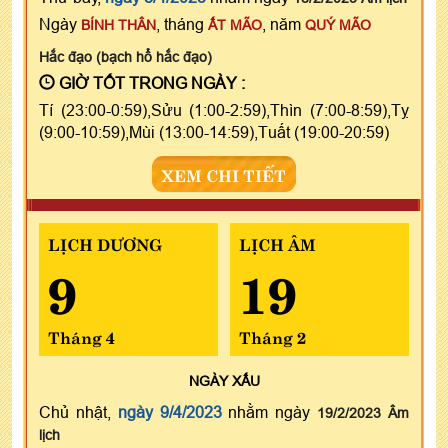
Ngày
, tháng
, năm
BÍNH THÂN
ẤT MÃO
QUÝ MÃO
Hắc đạo (bạch hổ hắc đạo)
GIỜ TỐT TRONG NGÀY :
Tí (23:00-0:59),Sửu (1:00-2:59),Thìn (7:00-8:59),Tỵ
(9:00-10:59),Mùi (13:00-14:59),Tuất (19:00-20:59)
XEM CHI TIẾT
LỊCH DƯƠNG
LỊCH ÂM
9
19
Tháng 4
Tháng 2
NGÀY
XẤU
Chủ nhật,
ngày 9/4/2023
nhằm ngày
19/2/2023 Âm
lịch