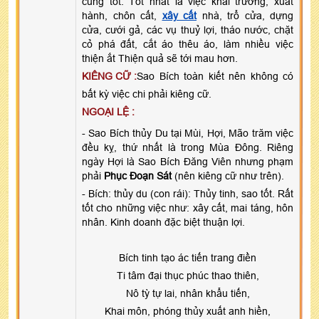
cũng tốt. Tốt nhất là việc khai trương, xuất
hành, chôn cất,
xây cất
nhà, trổ cửa, dựng
cửa, cưới gả, các vụ thuỷ lợi, tháo nước, chặt
cỏ phá đất, cắt áo thêu áo, làm nhiều việc
thiện ắt Thiện quả sẽ tới mau hơn.
KIÊNG CỮ :
Sao Bích toàn kiết nên không có
bất kỳ việc chi phải kiêng cữ.
NGOẠI LỆ :
- Sao Bích thủy Du tại Mùi, Hợi, Mão trăm việc
đều kỵ, thứ nhất là trong Mùa Đông. Riêng
ngày Hợi là Sao Bích Đăng Viên nhưng phạm
phải
Phục Đoạn Sát
(nên kiêng cữ như trên).
- Bích: thủy du (con rái): Thủy tinh, sao tốt. Rất
tốt cho những việc như: xây cất, mai táng, hôn
nhân. Kinh doanh đặc biệt thuận lợi.
Bích tinh tạo ác tiến trang điền
Ti tâm đại thục phúc thao thiên,
Nô tỳ tự lai, nhân khẩu tiến,
Khai môn, phóng thủy xuất anh hiền,