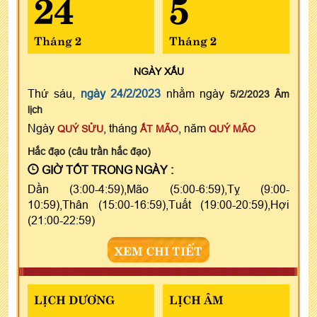
24
5
Tháng 2
Tháng 2
NGÀY
XẤU
Thứ sáu,
ngày 24/2/2023
nhằm ngày
5/2/2023 Âm
lịch
Ngày
, tháng
, năm
QUÝ SỬU
ẤT MÃO
QUÝ MÃO
Hắc đạo (câu trần hắc đạo)
GIỜ TỐT TRONG NGÀY :
Dần (3:00-4:59),Mão (5:00-6:59),Tỵ (9:00-
10:59),Thân (15:00-16:59),Tuất (19:00-20:59),Hợi
(21:00-22:59)
XEM CHI TIẾT
LỊCH DƯƠNG
LỊCH ÂM