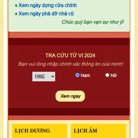
♦
Xem ngày dựng cửa chính
♦
Xem ngày phá dỡ nhà cũ
Chúc quý bạn vạn sự như ý!
TRA CỨU TỬ VI 2024
Bạn vui lòng nhập chính xác thông tin của mình!
Nam
Nữ
LỊCH DƯƠNG
LỊCH ÂM