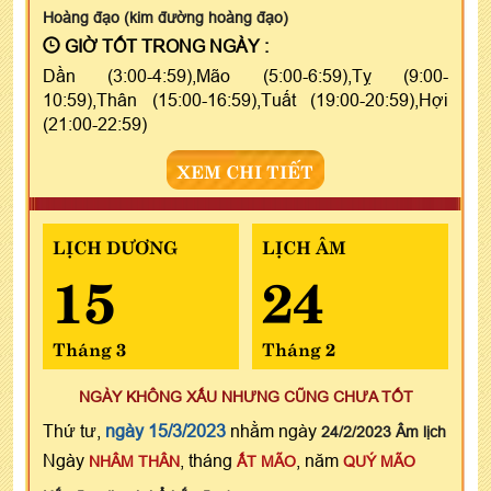
Hoàng đạo (kim đường hoàng đạo)
GIỜ TỐT TRONG NGÀY :
Dần (3:00-4:59),Mão (5:00-6:59),Tỵ (9:00-
10:59),Thân (15:00-16:59),Tuất (19:00-20:59),Hợi
(21:00-22:59)
XEM CHI TIẾT
LỊCH DƯƠNG
LỊCH ÂM
15
24
Tháng 3
Tháng 2
NGÀY KHÔNG XẤU NHƯNG CŨNG CHƯA TỐT
Thứ tư,
ngày 15/3/2023
nhằm ngày
24/2/2023 Âm lịch
Ngày
, tháng
, năm
NHÂM THÂN
ẤT MÃO
QUÝ MÃO