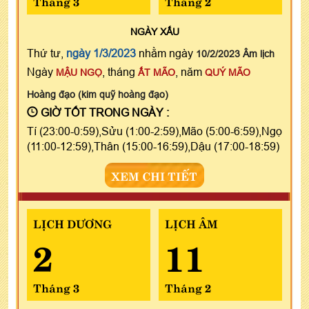
Tháng 3
Tháng 2
NGÀY
XẤU
Thứ tư,
ngày 1/3/2023
nhằm ngày
10/2/2023 Âm lịch
Ngày
, tháng
, năm
MẬU NGỌ
ẤT MÃO
QUÝ MÃO
Hoàng đạo (kim quỹ hoàng đạo)
GIỜ TỐT TRONG NGÀY :
Tí (23:00-0:59),Sửu (1:00-2:59),Mão (5:00-6:59),Ngọ
(11:00-12:59),Thân (15:00-16:59),Dậu (17:00-18:59)
XEM CHI TIẾT
LỊCH DƯƠNG
LỊCH ÂM
2
11
Tháng 3
Tháng 2