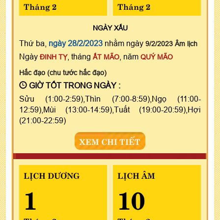
Tháng 2
Tháng 2
NGÀY
XẤU
Thứ ba,
ngày 28/2/2023
nhằm ngày
9/2/2023 Âm lịch
Ngày
, tháng
, năm
ĐINH TỴ
ẤT MÃO
QUÝ MÃO
Hắc đạo (chu tước hắc đạo)
GIỜ TỐT TRONG NGÀY :
Sửu (1:00-2:59),Thìn (7:00-8:59),Ngọ (11:00-
12:59),Mùi (13:00-14:59),Tuất (19:00-20:59),Hợi
(21:00-22:59)
XEM CHI TIẾT
LỊCH DƯƠNG
LỊCH ÂM
1
10