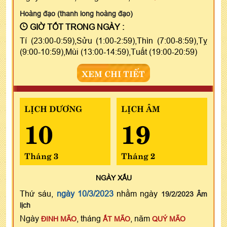
Hoàng đạo (thanh long hoàng đạo)
GIỜ TỐT TRONG NGÀY :
Tí (23:00-0:59),Sửu (1:00-2:59),Thìn (7:00-8:59),Tỵ
(9:00-10:59),Mùi (13:00-14:59),Tuất (19:00-20:59)
XEM CHI TIẾT
LỊCH DƯƠNG
LỊCH ÂM
10
19
Tháng 3
Tháng 2
NGÀY
XẤU
Thứ sáu,
ngày 10/3/2023
nhằm ngày
19/2/2023 Âm
lịch
Ngày
, tháng
, năm
ĐINH MÃO
ẤT MÃO
QUÝ MÃO