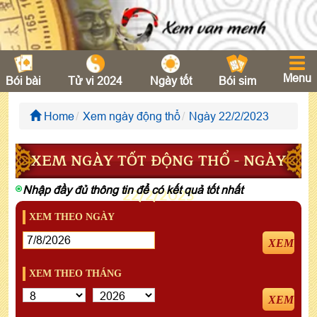
Menu
Bói bài
Tử vi 2024
Ngày tốt
Bói sim
Home
Xem ngày động thổ
Ngày 22/2/2023
XEM NGÀY TỐT ĐỘNG THỔ - NGÀY
Nhập đầy đủ thông tin để có kết quả tốt nhất
22/2/2023
XEM THEO NGÀY
XEM
XEM THEO THÁNG
XEM