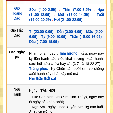
Giờ
Sửu (1:00-2:59)
,
Thìn (7:00-8:59)
,
Ngọ
Hoàng
(11:00-12:59)
,
Mùi (13:00-14:59)
,
Tuất
Đạo
(19:00-20:59)
,
Hợi (21:00-22:59)
,
Giờ Hắc
Tí (23:00-0:59)
;
Dần (3:00-4:59)
;
Mão (5:00-
Đạo
6:59)
;
Tỵ (9:00-10:59)
;
Thân (15:00-16:59)
;
Dậu (17:00-18:59)
;
Các Ngày
Phạm phải ngày :
Tam nương
: xấu, ngày này
Kỵ
kỵ tiến hành các việc khai trương, xuất hành,
cưới hỏi, sửa chữa hay cất (3,7,13,18,22,27)
Trùng phục
: Kỵ Chôn cất, cưới xin, vợ chồng
xuất hành,xây nhà ,xây mồ mả
Kim thần thất sát
:
Ngũ
Ngày :
TÂN HỢI
Hành
- Tức Can sinh Chi (Kim sinh Thủy), ngày này
là ngày cát (bảo nhật).
- Nạp Âm: Ngày Thoa xuyến Kim
kỵ các tuổi
:
Ất Tỵ và Kỷ Tỵ.