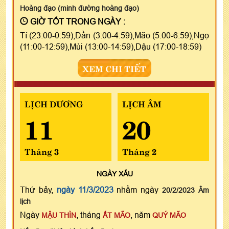
Hoàng đạo (minh đường hoàng đạo)
GIỜ TỐT TRONG NGÀY :
Tí (23:00-0:59),Dần (3:00-4:59),Mão (5:00-6:59),Ngọ
(11:00-12:59),Mùi (13:00-14:59),Dậu (17:00-18:59)
XEM CHI TIẾT
LỊCH DƯƠNG
LỊCH ÂM
11
20
Tháng 3
Tháng 2
NGÀY
XẤU
Thứ bảy,
ngày 11/3/2023
nhằm ngày
20/2/2023 Âm
lịch
Ngày
, tháng
, năm
MẬU THÌN
ẤT MÃO
QUÝ MÃO