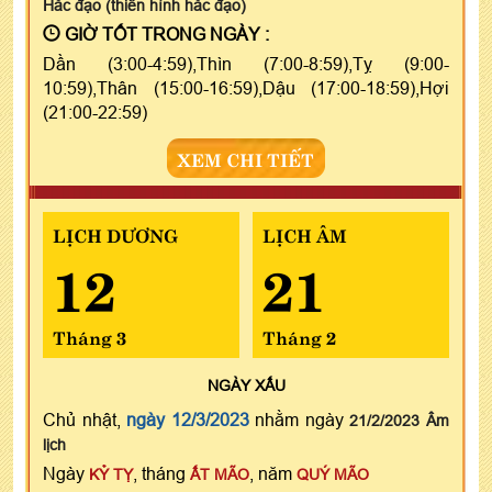
Hắc đạo (thiên hình hắc đạo)
GIỜ TỐT TRONG NGÀY :
Dần (3:00-4:59),Thìn (7:00-8:59),Tỵ (9:00-
10:59),Thân (15:00-16:59),Dậu (17:00-18:59),Hợi
(21:00-22:59)
XEM CHI TIẾT
LỊCH DƯƠNG
LỊCH ÂM
12
21
Tháng 3
Tháng 2
NGÀY
XẤU
Chủ nhật,
ngày 12/3/2023
nhằm ngày
21/2/2023 Âm
lịch
Ngày
, tháng
, năm
KỶ TỴ
ẤT MÃO
QUÝ MÃO