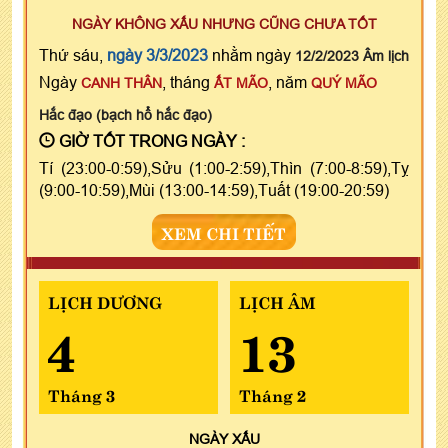
NGÀY KHÔNG XẤU NHƯNG CŨNG CHƯA TỐT
Thứ sáu,
ngày 3/3/2023
nhằm ngày
12/2/2023 Âm lịch
Ngày
, tháng
, năm
CANH THÂN
ẤT MÃO
QUÝ MÃO
Hắc đạo (bạch hổ hắc đạo)
GIỜ TỐT TRONG NGÀY :
Tí (23:00-0:59),Sửu (1:00-2:59),Thìn (7:00-8:59),Tỵ
(9:00-10:59),Mùi (13:00-14:59),Tuất (19:00-20:59)
XEM CHI TIẾT
LỊCH DƯƠNG
LỊCH ÂM
4
13
Tháng 3
Tháng 2
NGÀY
XẤU