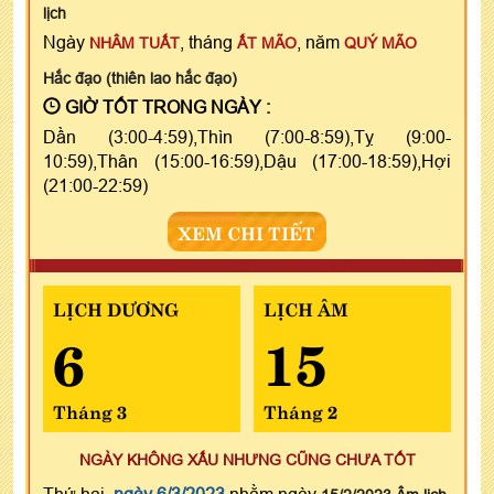
lịch
Ngày
, tháng
, năm
NHÂM TUẤT
ẤT MÃO
QUÝ MÃO
Hắc đạo (thiên lao hắc đạo)
GIỜ TỐT TRONG NGÀY :
Dần (3:00-4:59),Thìn (7:00-8:59),Tỵ (9:00-
10:59),Thân (15:00-16:59),Dậu (17:00-18:59),Hợi
(21:00-22:59)
XEM CHI TIẾT
LỊCH DƯƠNG
LỊCH ÂM
6
15
Tháng 3
Tháng 2
NGÀY KHÔNG XẤU NHƯNG CŨNG CHƯA TỐT
Thứ hai,
ngày 6/3/2023
nhằm ngày