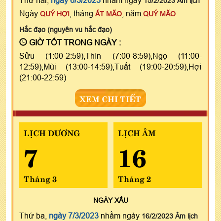
15/2/2023 Âm lịch
Ngày
, tháng
, năm
QUÝ HỢI
ẤT MÃO
QUÝ MÃO
Hắc đạo (nguyên vu hắc đạo)
GIỜ TỐT TRONG NGÀY :
Sửu (1:00-2:59),Thìn (7:00-8:59),Ngọ (11:00-
12:59),Mùi (13:00-14:59),Tuất (19:00-20:59),Hợi
(21:00-22:59)
XEM CHI TIẾT
LỊCH DƯƠNG
LỊCH ÂM
7
16
Tháng 3
Tháng 2
NGÀY
XẤU
Thứ ba,
ngày 7/3/2023
nhằm ngày
16/2/2023 Âm lịch