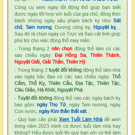
Công cụ xem ngày tốt động thổ giúp bạn biết
được ngày tốt hợp với tuổi của gia chủ, đồng thời
tránh những ngày xấu phạm bách kỵ như
Sát
chủ
,
Tam nương
, Dương công kỵ,
Nguyệt kỵ
,...
Sau đó là chọn ngày có Trực và Sao cát tinh giúp
phù trợ cho việc động thổ may mắn.
- Trong tháng 2
nên chọn
động thổ làm có các
sao chiếu ngày:
Đại Hồng Sa, Thiên Thành,
Nguyệt Giải, Giải Thần, Thiên Hỷ
- Trong tháng 2
tuyệt đối không
động thổ làm nhà
vào ngày hắc đạo có các sao chiếu ngày:
Thổ
Cấm, Thổ Kỵ, Thiên Cẩu, Địa Tặc, Thiên Tặc,
Câu Giảo, Hà Khôi, Nguyệt Phá
.
-
Tuyệt đối không
động thổ vào các ngày bách kỵ
bao gồm:
ngày Thọ Tử
, ngày Tam nương, ngày
Con nước,
ngày Kim thần thất sát
...
- Quý bạn cần phải
Xem Tuổi Làm Nhà
để xem
trong năm 2023 mình có được tuổi làm nhà hay
không? Nếu được tuổi thì quý bạn với có thể làm