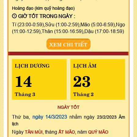
Hoàng đạo (kim quỹ hoàng đạo)
GIỜ TỐT TRONG NGÀY :
Tí (23:00-0:59),Sửu (1:00-2:59),Mão (5:00-6:59),Ngọ
(11:00-12:59),Thân (15:00-16:59),Dậu (17:00-18:59)
XEM CHI TIẾT
LỊCH DƯƠNG
LỊCH ÂM
14
23
Tháng 3
Tháng 2
NGÀY TỐT
Thứ ba,
ngày 14/3/2023
nhằm ngày
23/2/2023 Âm
lịch
Ngày
, tháng
, năm
TÂN MÙI
ẤT MÃO
QUÝ MÃO