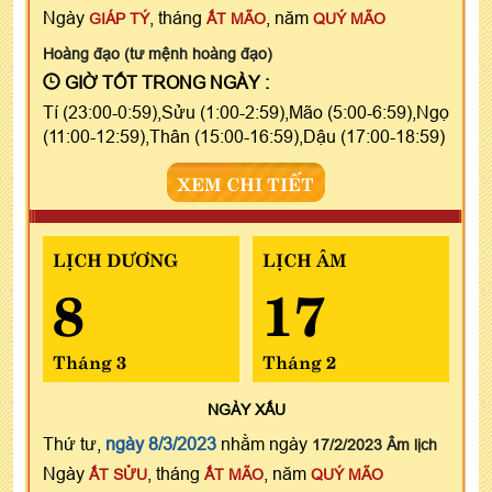
Ngày
, tháng
, năm
GIÁP TÝ
ẤT MÃO
QUÝ MÃO
Hoàng đạo (tư mệnh hoàng đạo)
GIỜ TỐT TRONG NGÀY :
Tí (23:00-0:59),Sửu (1:00-2:59),Mão (5:00-6:59),Ngọ
(11:00-12:59),Thân (15:00-16:59),Dậu (17:00-18:59)
XEM CHI TIẾT
LỊCH DƯƠNG
LỊCH ÂM
8
17
Tháng 3
Tháng 2
NGÀY
XẤU
Thứ tư,
ngày 8/3/2023
nhằm ngày
17/2/2023 Âm lịch
Ngày
, tháng
, năm
ẤT SỬU
ẤT MÃO
QUÝ MÃO