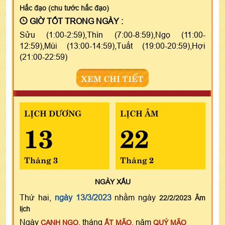
Hắc đạo (chu tước hắc đạo)
GIỜ TỐT TRONG NGÀY :
Sửu (1:00-2:59),Thìn (7:00-8:59),Ngọ (11:00-
12:59),Mùi (13:00-14:59),Tuất (19:00-20:59),Hợi
(21:00-22:59)
XEM CHI TIẾT
LỊCH DƯƠNG
LỊCH ÂM
13
22
Tháng 3
Tháng 2
NGÀY
XẤU
Thứ hai,
ngày 13/3/2023
nhằm ngày
22/2/2023 Âm
lịch
Ngày
, tháng
, năm
CANH NGỌ
ẤT MÃO
QUÝ MÃO