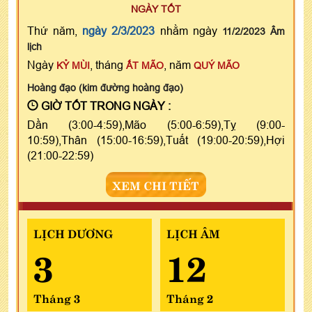
NGÀY TỐT
Thứ năm,
ngày 2/3/2023
nhằm ngày
11/2/2023 Âm
lịch
Ngày
, tháng
, năm
KỶ MÙI
ẤT MÃO
QUÝ MÃO
Hoàng đạo (kim đường hoàng đạo)
GIỜ TỐT TRONG NGÀY :
Dần (3:00-4:59),Mão (5:00-6:59),Tỵ (9:00-
10:59),Thân (15:00-16:59),Tuất (19:00-20:59),Hợi
(21:00-22:59)
XEM CHI TIẾT
LỊCH DƯƠNG
LỊCH ÂM
3
12
Tháng 3
Tháng 2