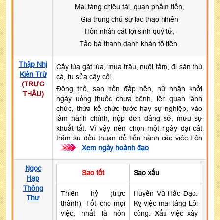
Mai táng chiêu tài, quan phẩm tiến,
Gia trung chủ sự lạc thao nhiên
Hôn nhân cát lợi sinh quý tử,
Tảo bá thanh danh khán tổ tiên.
Thập Nhị
Cấy lúa gặt lúa, mua trâu, nuôi tằm, đi săn thú
Kiến Trừ
cá, tu sửa cây cối
(TRỰC
Động thổ, san nền đắp nền, nữ nhân khởi
THÂU)
ngày uống thuốc chưa bệnh, lên quan lãnh
chức, thừa kế chức tước hay sự nghiệp, vào
làm hành chính, nộp đơn dâng sớ, mưu sự
khuất tất. Vì vậy, nên chọn một ngày đại cát
trăm sự đều thuận để tiến hành các việc trên
>>>
Xem ngày hoành đạo
Ngọc
Sao tốt
Sao xấu
Hạp
Thông
Thiên hỷ (trực
Huyền Vũ Hắc Đạo:
Thư
thành): Tốt cho mọi
Kỵ việc mai táng Lôi
việc, nhất là hôn
công: Xấu việc xây