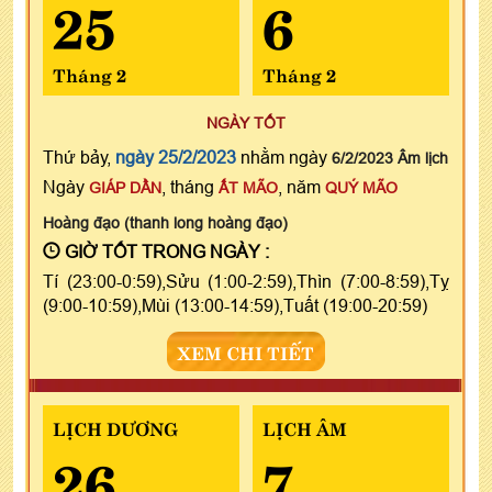
25
6
Tháng 2
Tháng 2
NGÀY TỐT
Thứ bảy,
ngày 25/2/2023
nhằm ngày
6/2/2023 Âm lịch
Ngày
, tháng
, năm
GIÁP DẦN
ẤT MÃO
QUÝ MÃO
Hoàng đạo (thanh long hoàng đạo)
GIỜ TỐT TRONG NGÀY :
Tí (23:00-0:59),Sửu (1:00-2:59),Thìn (7:00-8:59),Tỵ
(9:00-10:59),Mùi (13:00-14:59),Tuất (19:00-20:59)
XEM CHI TIẾT
LỊCH DƯƠNG
LỊCH ÂM
26
7