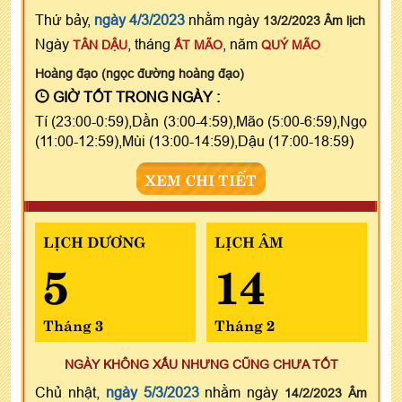
Thứ bảy,
ngày 4/3/2023
nhằm ngày
13/2/2023 Âm lịch
Ngày
, tháng
, năm
TÂN DẬU
ẤT MÃO
QUÝ MÃO
Hoàng đạo (ngọc đường hoàng đạo)
GIỜ TỐT TRONG NGÀY :
Tí (23:00-0:59),Dần (3:00-4:59),Mão (5:00-6:59),Ngọ
(11:00-12:59),Mùi (13:00-14:59),Dậu (17:00-18:59)
XEM CHI TIẾT
LỊCH DƯƠNG
LỊCH ÂM
5
14
Tháng 3
Tháng 2
NGÀY KHÔNG XẤU NHƯNG CŨNG CHƯA TỐT
Chủ nhật,
ngày 5/3/2023
nhằm ngày
14/2/2023 Âm