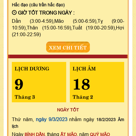
Hắc đạo (câu trần hắc đạo)
GIỜ TỐT TRONG NGÀY :
Dần (3:00-4:59),Mão (5:00-6:59),Tỵ (9:00-
10:59),Thân (15:00-16:59),Tuất (19:00-20:59),Hợi
(21:00-22:59)
XEM CHI TIẾT
LỊCH DƯƠNG
LỊCH ÂM
9
18
Tháng 3
Tháng 2
NGÀY TỐT
Thứ năm,
ngày 9/3/2023
nhằm ngày
18/2/2023 Âm
lịch
Ngày
, tháng
, năm
BÍNH DẦN
ẤT MÃO
QUÝ MÃO