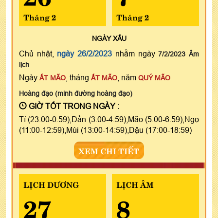
Tháng 2
Tháng 2
NGÀY
XẤU
Chủ nhật,
ngày 26/2/2023
nhằm ngày
7/2/2023 Âm
lịch
Ngày
, tháng
, năm
ẤT MÃO
ẤT MÃO
QUÝ MÃO
Hoàng đạo (minh đường hoàng đạo)
GIỜ TỐT TRONG NGÀY :
Tí (23:00-0:59),Dần (3:00-4:59),Mão (5:00-6:59),Ngọ
(11:00-12:59),Mùi (13:00-14:59),Dậu (17:00-18:59)
XEM CHI TIẾT
LỊCH DƯƠNG
LỊCH ÂM
27
8