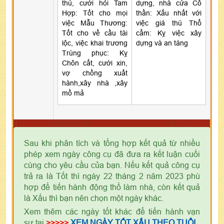
thú, cưới hỏi Tam
dựng, nhà cửa Cô
Hợp: Tốt cho mọi
thần: Xấu nhất với
việc Mẫu Thương:
việc giá thú Thổ
Tốt cho về cầu tài
cẩm: Kỵ việc xây
lộc, việc khai trương
dựng và an táng
Trùng phục: Kỵ
Chôn cất, cưới xin,
vợ chồng xuất
hành,xây nhà ,xây
mồ mả
Sau khi phân tích và tổng hợp kết quả từ nhiều
phép xem ngày công cụ đã đưa ra kết luận cuối
cùng cho yêu cầu của bạn. Nếu kết quả công cụ
trả ra là Tốt thì ngày 22 tháng 2 năm 2023 phù
hợp để tiến hành động thổ làm nhà, còn kết quả
là Xấu thì bạn nên chọn một ngày khác.
Xem thêm các ngày tốt khác để tiến hành vạn
sự tại
>>>>>
XEM NGÀY TỐT XẤU THEO TUỔI