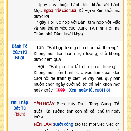
- Ngày này thuộc hành Kim
khắc
với hành
Mộc,
ngoại trừ các tuổi
: Kỷ Hợi vì Kim khắc mà
được lợi.
- Ngày Hợi lục hợp với Dần, tam hợp với Mão
và Mùi thành Mộc cục (Xung Tỵ, hình Hợi, hại
Thân, phá Dần, tuyệt Ngọ)
Bành Tổ
-
Tân
: “Bất hợp tương chủ nhân bất thường” -
Bách Kị
Không nên tiến hành trộn tương, chủ không
Nhật
được nếm qua
-
Hợi
: “Bất giá thú tất chủ phân trương” -
Không nên tiến hành các việc liên quan đến
cưới hỏi để tránh ly biệt. Vì vây, nếu quý bạn
muốn chọn ngày cưới hỏi tốt thì nên chọn một
ngày khác
>>>
Xem ngày tốt cưới hỏi
Nhị Thập
TÊN NGÀY :
Bích thủy Du - Tang Cung: Tốt
Bát Tú
(Kiết Tú) Tướng tinh con rái cá, chủ trị ngày
(bích)
thứ 4
NÊN LÀM :
Khởi công
tạo tác mọi việc việc chi