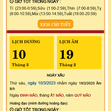
GIỜ TỐT TRONG NGÀY :
Tí (23:00-0:59),Sửu (1:00-2:59),Thìn (7:00-8:59),Tỵ
(9:00-10:59),Mùi (13:00-14:59),Tuất (19:00-20:59)
XEM CHI TIẾT
LỊCH DƯƠNG
LỊCH ÂM
10
19
Tháng 3
Tháng 2
NGÀY
XẤU
Thứ sáu,
ngày 10/3/2023
nhằm ngày
19/2/2023 Âm
lịch
Ngày
, tháng
, năm
ĐINH MÃO
ẤT MÃO
QUÝ MÃO
Hoàng đạo (minh đường hoàng đạo)
GIỜ TỐT TRONG NGÀY :