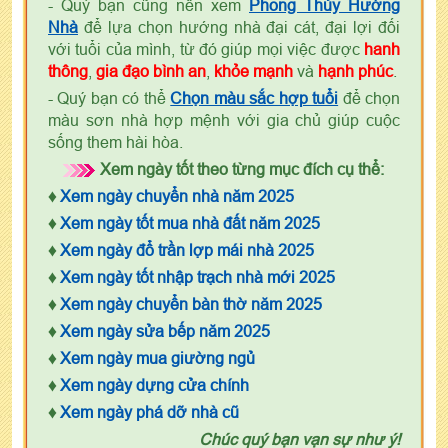
- Quý bạn cũng nên xem
Phong Thủy Hướng
Nhà
để lựa chọn hướng nhà đại cát, đại lợi đối
với tuổi của mình, từ đó giúp mọi việc được
hanh
thông
,
gia đạo bình an
,
khỏe mạnh
và
hạnh phúc
.
- Quý bạn có thể
Chọn màu sắc hợp tuổi
để chọn
màu sơn nhà hợp mệnh với gia chủ giúp cuộc
sống them hài hòa.
Xem ngày tốt theo từng mục đích cụ thể:
♦
Xem ngày chuyển nhà năm 2025
♦
Xem ngày tốt mua nhà đất năm 2025
♦
Xem ngày đổ trần lợp mái nhà 2025
♦
Xem ngày tốt nhập trạch nhà mới 2025
♦
Xem ngày chuyển bàn thờ năm 2025
♦
Xem ngày sửa bếp năm 2025
♦
Xem ngày mua giường ngủ
♦
Xem ngày dựng cửa chính
♦
Xem ngày phá dỡ nhà cũ
Chúc quý bạn vạn sự như ý!