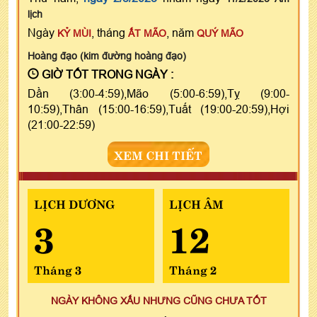
lịch
Ngày
, tháng
, năm
KỶ MÙI
ẤT MÃO
QUÝ MÃO
Hoàng đạo (kim đường hoàng đạo)
GIỜ TỐT TRONG NGÀY :
Dần (3:00-4:59),Mão (5:00-6:59),Tỵ (9:00-
10:59),Thân (15:00-16:59),Tuất (19:00-20:59),Hợi
(21:00-22:59)
XEM CHI TIẾT
LỊCH DƯƠNG
LỊCH ÂM
3
12
Tháng 3
Tháng 2
NGÀY KHÔNG XẤU NHƯNG CŨNG CHƯA TỐT