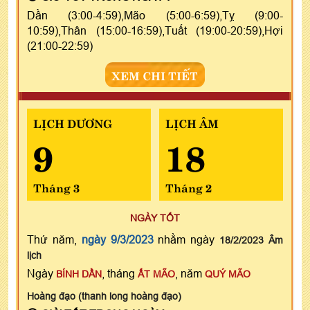
Dần (3:00-4:59),Mão (5:00-6:59),Tỵ (9:00-
10:59),Thân (15:00-16:59),Tuất (19:00-20:59),Hợi
(21:00-22:59)
XEM CHI TIẾT
LỊCH DƯƠNG
LỊCH ÂM
9
18
Tháng 3
Tháng 2
NGÀY TỐT
Thứ năm,
ngày 9/3/2023
nhằm ngày
18/2/2023 Âm
lịch
Ngày
, tháng
, năm
BÍNH DẦN
ẤT MÃO
QUÝ MÃO
Hoàng đạo (thanh long hoàng đạo)