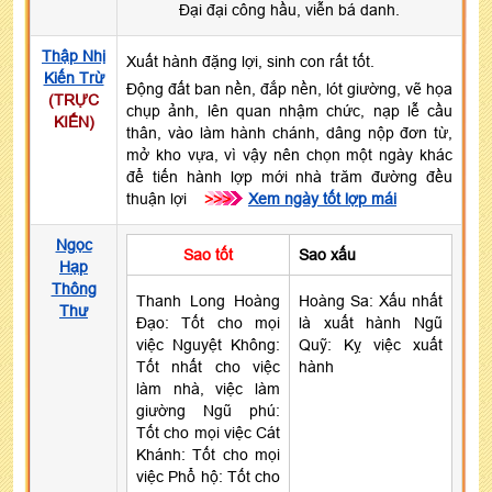
Đại đại công hầu, viễn bá danh.
Thập Nhị
Xuất hành đặng lợi, sinh con rất tốt.
Kiến Trừ
Động đất ban nền, đắp nền, lót giường, vẽ họa
(TRỰC
chụp ảnh, lên quan nhậm chức, nạp lễ cầu
KIẾN)
thân, vào làm hành chánh, dâng nộp đơn từ,
mở kho vựa, vì vậy nên chọn một ngày khác
để tiến hành lợp mới nhà trăm đường đều
thuận lợi
>>>
Xem ngày tốt lợp mái
Ngọc
Sao tốt
Sao xấu
Hạp
Thông
Thanh Long Hoàng
Hoàng Sa: Xấu nhất
Thư
Đạo: Tốt cho mọi
là xuất hành Ngũ
việc Nguyệt Không:
Quỹ: Kỵ việc xuất
Tốt nhất cho việc
hành
làm nhà, việc làm
giường Ngũ phú:
Tốt cho mọi việc Cát
Khánh: Tốt cho mọi
việc Phổ hộ: Tốt cho