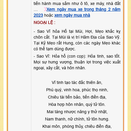
tiến hành mua sắm như ô tô, xe máy, nhà đất
…
Xem ngày mua xe trong tháng 2 năm
2023
hoặc
xem ngày mua nhà
NGOẠI LỆ :
- Sao Vĩ hỏa Hổ tại Mùi, Hợi, Mẹo khắc kỵ
chôn cất. Tại Mùi là vị trí Hãm Địa của Sao Vỹ.
Tại Kỷ Mẹo rất Hung, còn các ngày Mẹo khác
có thể tạm dùng được.
- Sao Vĩ: Hỏa hổ (con cọp): Hỏa tinh, sao tốt.
Mọi sự hưng vượng, thuận lợi trong việc xuất
ngoại, xây cất, và hôn nhân.
Vĩ tinh tạo tác đắc thiên ân,
Phú quý, vinh hoa, phúc thọ ninh,
Chiêu tài tiến bảo, tiến điền địa,
Hòa hợp hôn nhân, quý tử tôn.
Mai táng nhược năng y thử nhật,
Nam thanh, nữ chính, tử tôn hưng.
Khai môn, phóng thủy, chiêu điền địa,