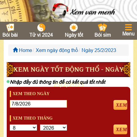
Menu
Bói bài
Tử vi 2024
Ngày tốt
Bói sim
Home
Xem ngày động thổ
Ngày 25/2/2023
XEM NGÀY TỐT ĐỘNG THỔ - NGÀY
Nhập đầy đủ thông tin để có kết quả tốt nhất
25/2/2023
XEM THEO NGÀY
XEM
XEM THEO THÁNG
XEM