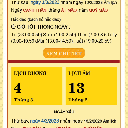
Thứ sáu,
ngày 3/3/2023
nhằm ngày
12/2/2023 Âm lịch
Ngày
, tháng
, năm
CANH THÂN
ẤT MÃO
QUÝ MÃO
Hắc đạo (bạch hổ hắc đạo)
GIỜ TỐT TRONG NGÀY :
Tí (23:00-0:59),Sửu (1:00-2:59),Thìn (7:00-8:59),Tỵ
(9:00-10:59),Mùi (13:00-14:59),Tuất (19:00-20:59)
XEM CHI TIẾT
LỊCH DƯƠNG
LỊCH ÂM
4
13
Tháng 3
Tháng 2
NGÀY
XẤU
Thứ bảy,
ngày 4/3/2023
nhằm ngày
13/2/2023 Âm lịch