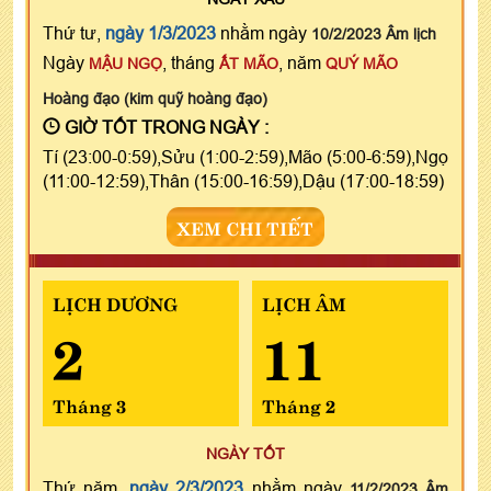
Thứ tư,
ngày 1/3/2023
nhằm ngày
10/2/2023 Âm lịch
Ngày
, tháng
, năm
MẬU NGỌ
ẤT MÃO
QUÝ MÃO
Hoàng đạo (kim quỹ hoàng đạo)
GIỜ TỐT TRONG NGÀY :
Tí (23:00-0:59),Sửu (1:00-2:59),Mão (5:00-6:59),Ngọ
(11:00-12:59),Thân (15:00-16:59),Dậu (17:00-18:59)
XEM CHI TIẾT
LỊCH DƯƠNG
LỊCH ÂM
2
11
Tháng 3
Tháng 2
NGÀY TỐT
Thứ năm,
ngày 2/3/2023
nhằm ngày
11/2/2023 Âm