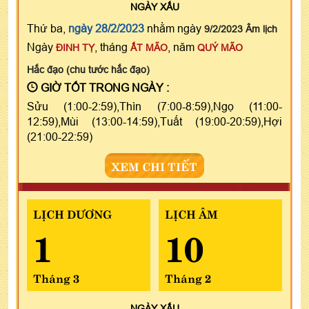
NGÀY
XẤU
Thứ ba,
ngày 28/2/2023
nhằm ngày
9/2/2023 Âm lịch
Ngày
, tháng
, năm
ĐINH TỴ
ẤT MÃO
QUÝ MÃO
Hắc đạo (chu tước hắc đạo)
GIỜ TỐT TRONG NGÀY :
Sửu (1:00-2:59),Thìn (7:00-8:59),Ngọ (11:00-
12:59),Mùi (13:00-14:59),Tuất (19:00-20:59),Hợi
(21:00-22:59)
XEM CHI TIẾT
LỊCH DƯƠNG
LỊCH ÂM
1
10
Tháng 3
Tháng 2
NGÀY
XẤU