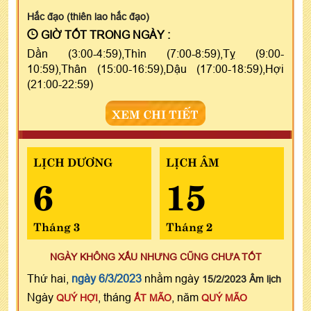
Hắc đạo (thiên lao hắc đạo)
GIỜ TỐT TRONG NGÀY :
Dần (3:00-4:59),Thìn (7:00-8:59),Tỵ (9:00-
10:59),Thân (15:00-16:59),Dậu (17:00-18:59),Hợi
(21:00-22:59)
XEM CHI TIẾT
LỊCH DƯƠNG
LỊCH ÂM
6
15
Tháng 3
Tháng 2
NGÀY KHÔNG XẤU NHƯNG CŨNG CHƯA TỐT
Thứ hai,
ngày 6/3/2023
nhằm ngày
15/2/2023 Âm lịch
Ngày
, tháng
, năm
QUÝ HỢI
ẤT MÃO
QUÝ MÃO