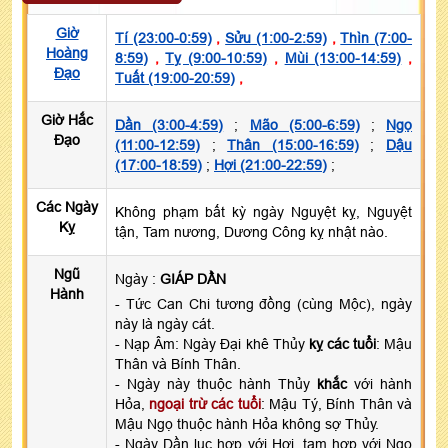
Giờ
Tí (23:00-0:59)
,
Sửu (1:00-2:59)
,
Thìn (7:00-
Hoàng
8:59)
,
Tỵ (9:00-10:59)
,
Mùi (13:00-14:59)
,
Đạo
Tuất (19:00-20:59)
,
Giờ Hắc
Dần (3:00-4:59)
;
Mão (5:00-6:59)
;
Ngọ
Đạo
(11:00-12:59)
;
Thân (15:00-16:59)
;
Dậu
(17:00-18:59)
;
Hợi (21:00-22:59)
;
Các Ngày
Không phạm bất kỳ ngày Nguyệt kỵ, Nguyệt
Kỵ
tận, Tam nương, Dương Công kỵ nhật nào.
Ngũ
Ngày :
GIÁP DẦN
Hành
- Tức Can Chi tương đồng (cùng Mộc), ngày
này là ngày cát.
- Nạp Âm: Ngày Đại khê Thủy
kỵ các tuổi
: Mậu
Thân và Bính Thân.
- Ngày này thuộc hành Thủy
khắc
với hành
Hỏa,
ngoại trừ các tuổi
: Mậu Tý, Bính Thân và
Mậu Ngọ thuộc hành Hỏa không sợ Thủy.
- Ngày Dần lục hợp với Hợi, tam hợp với Ngọ