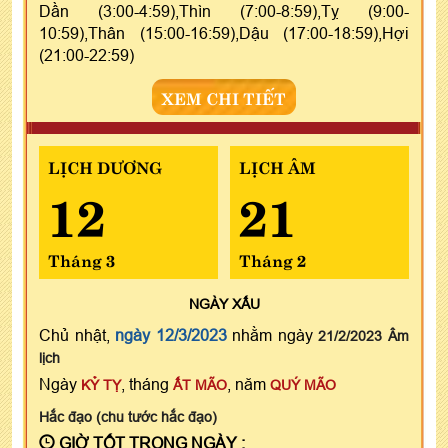
Dần (3:00-4:59),Thìn (7:00-8:59),Tỵ (9:00-
10:59),Thân (15:00-16:59),Dậu (17:00-18:59),Hợi
(21:00-22:59)
XEM CHI TIẾT
LỊCH DƯƠNG
LỊCH ÂM
12
21
Tháng 3
Tháng 2
NGÀY
XẤU
Chủ nhật,
ngày 12/3/2023
nhằm ngày
21/2/2023 Âm
lịch
Ngày
, tháng
, năm
KỶ TỴ
ẤT MÃO
QUÝ MÃO
Hắc đạo (chu tước hắc đạo)
GIỜ TỐT TRONG NGÀY :