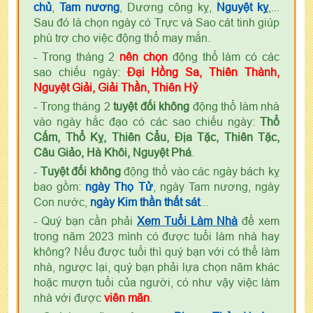
chủ
,
Tam nương
, Dương công kỵ,
Nguyệt kỵ
,...
Sau đó là chọn ngày có Trực và Sao cát tinh giúp
phù trợ cho việc động thổ may mắn.
- Trong tháng 2
nên chọn
động thổ làm có các
sao chiếu ngày:
Đại Hồng Sa, Thiên Thành,
Nguyệt Giải, Giải Thần, Thiên Hỷ
- Trong tháng 2
tuyệt đối không
động thổ làm nhà
vào ngày hắc đạo có các sao chiếu ngày:
Thổ
Cấm, Thổ Kỵ, Thiên Cẩu, Địa Tặc, Thiên Tặc,
Câu Giảo, Hà Khôi, Nguyệt Phá
.
-
Tuyệt đối không
động thổ vào các ngày bách kỵ
bao gồm:
ngày Thọ Tử
, ngày Tam nương, ngày
Con nước,
ngày Kim thần thất sát
...
- Quý bạn cần phải
Xem Tuổi Làm Nhà
để xem
trong năm 2023 mình có được tuổi làm nhà hay
không? Nếu được tuổi thì quý bạn với có thể làm
nhà, ngược lại, quý bạn phải lựa chọn năm khác
hoặc mượn tuổi của người, có như vậy việc làm
nhà với được
viên mãn
.