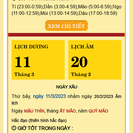
Tí (23:00-0:59),Dần (3:00-4:59),Mão (5:00-6:59),Ngọ
(11:00-12:59),Mùi (13:00-14:59),Dậu (17:00-18:59)
XEM CHI TIẾT
LỊCH DƯƠNG
LỊCH ÂM
11
20
Tháng 3
Tháng 2
NGÀY
XẤU
Thứ bảy,
ngày 11/3/2023
nhằm ngày
20/2/2023 Âm
lịch
Ngày
, tháng
, năm
MẬU THÌN
ẤT MÃO
QUÝ MÃO
Hắc đạo (thiên hình hắc đạo)
GIỜ TỐT TRONG NGÀY :