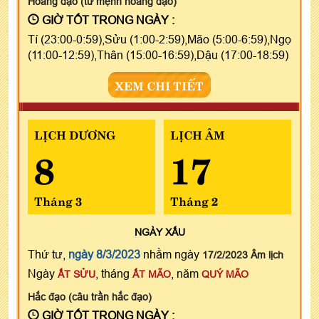
Hoàng đạo (tư mệnh hoàng đạo)
GIỜ TỐT TRONG NGÀY :
Tí (23:00-0:59),Sửu (1:00-2:59),Mão (5:00-6:59),Ngọ
(11:00-12:59),Thân (15:00-16:59),Dậu (17:00-18:59)
XEM CHI TIẾT
LỊCH DƯƠNG
LỊCH ÂM
8
17
Tháng 3
Tháng 2
NGÀY
XẤU
Thứ tư,
ngày 8/3/2023
nhằm ngày
17/2/2023 Âm lịch
Ngày
, tháng
, năm
ẤT SỬU
ẤT MÃO
QUÝ MÃO
Hắc đạo (câu trần hắc đạo)
GIỜ TỐT TRONG NGÀY :