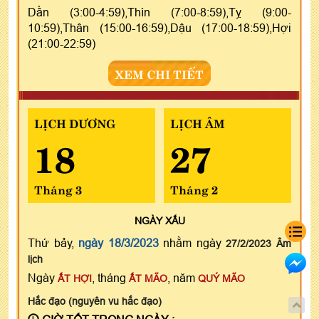
Dần (3:00-4:59),Thìn (7:00-8:59),Tỵ (9:00-
10:59),Thân (15:00-16:59),Dậu (17:00-18:59),Hợi
(21:00-22:59)
XEM CHI TIẾT
LỊCH DƯƠNG
LỊCH ÂM
18
27
Tháng 3
Tháng 2
NGÀY
XẤU
Thứ bảy,
ngày 18/3/2023
nhằm ngày
27/2/2023 Âm
lịch
Ngày
, tháng
, năm
ẤT HỢI
ẤT MÃO
QUÝ MÃO
Hắc đạo (nguyên vu hắc đạo)