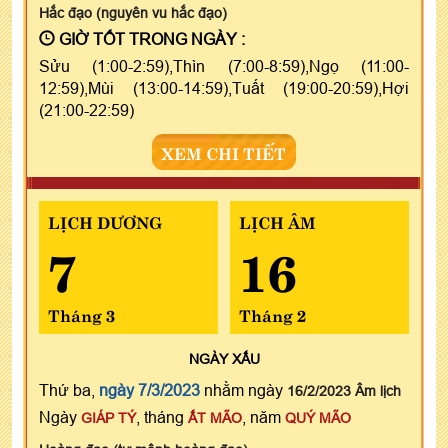
Hắc đạo (nguyên vu hắc đạo)
GIỜ TỐT TRONG NGÀY :
Sửu (1:00-2:59),Thìn (7:00-8:59),Ngọ (11:00-
12:59),Mùi (13:00-14:59),Tuất (19:00-20:59),Hợi
(21:00-22:59)
XEM CHI TIẾT
LỊCH DƯƠNG
LỊCH ÂM
7
16
Tháng 3
Tháng 2
NGÀY
XẤU
Thứ ba,
ngày 7/3/2023
nhằm ngày
16/2/2023 Âm lịch
Ngày
, tháng
, năm
GIÁP TÝ
ẤT MÃO
QUÝ MÃO