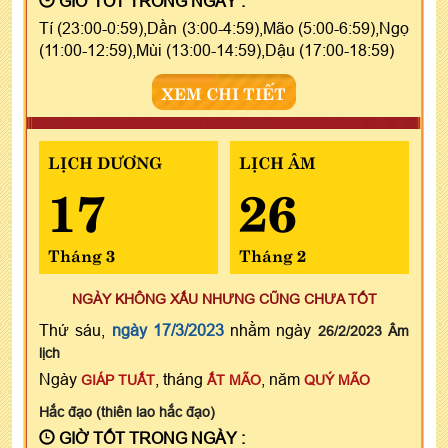
GIỜ TỐT TRONG NGÀY :
Tí (23:00-0:59),Dần (3:00-4:59),Mão (5:00-6:59),Ngọ
(11:00-12:59),Mùi (13:00-14:59),Dậu (17:00-18:59)
XEM CHI TIẾT
LỊCH DƯƠNG
LỊCH ÂM
17
26
Tháng 3
Tháng 2
NGÀY KHÔNG XẤU NHƯNG CŨNG CHƯA TỐT
Thứ sáu,
ngày 17/3/2023
nhằm ngày
26/2/2023 Âm
lịch
Ngày
, tháng
, năm
GIÁP TUẤT
ẤT MÃO
QUÝ MÃO
Hắc đạo (thiên lao hắc đạo)
GIỜ TỐT TRONG NGÀY :