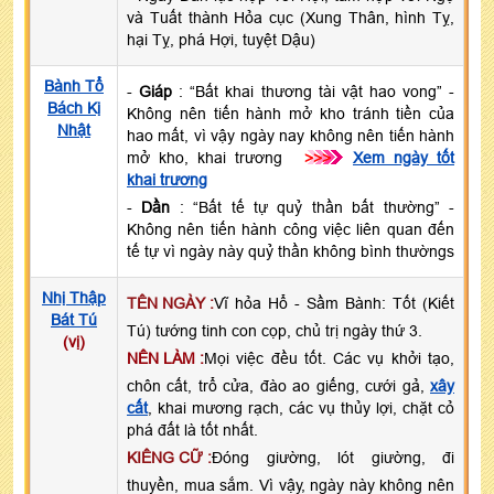
và Tuất thành Hỏa cục (Xung Thân, hình Tỵ,
hại Tỵ, phá Hợi, tuyệt Dậu)
Bành Tổ
-
Giáp
: “Bất khai thương tài vật hao vong” -
Bách Kị
Không nên tiến hành mở kho tránh tiền của
Nhật
hao mất, vì vậy ngày nay không nên tiến hành
mở kho, khai trương
>>>
Xem ngày tốt
khai trương
-
Dần
: “Bất tế tự quỷ thần bất thường” -
Không nên tiến hành công việc liên quan đến
tế tự vì ngày này quỷ thần không bình thườngs
Nhị Thập
TÊN NGÀY :
Vĩ hỏa Hổ - Sầm Bành: Tốt (Kiết
Bát Tú
Tú) tướng tinh con cọp, chủ trị ngày thứ 3.
(vị)
NÊN LÀM :
Mọi việc đều tốt. Các vụ khởi tạo,
chôn cất, trổ cửa, đào ao giếng, cưới gả,
xây
cất
, khai mương rạch, các vụ thủy lợi, chặt cỏ
phá đất là tốt nhất.
KIÊNG CỮ :
Đóng giường, lót giường, đi
thuyền, mua sắm. Vì vậy, ngày này không nên