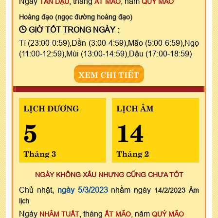
Ngày
, tháng
, năm
TÂN DẬU
ẤT MÃO
QUÝ MÃO
Hoàng đạo (ngọc đường hoàng đạo)
GIỜ TỐT TRONG NGÀY :
Tí (23:00-0:59),Dần (3:00-4:59),Mão (5:00-6:59),Ngọ
(11:00-12:59),Mùi (13:00-14:59),Dậu (17:00-18:59)
XEM CHI TIẾT
LỊCH DƯƠNG
LỊCH ÂM
5
14
Tháng 3
Tháng 2
NGÀY KHÔNG XẤU NHƯNG CŨNG CHƯA TỐT
Chủ nhật,
ngày 5/3/2023
nhằm ngày
14/2/2023 Âm
lịch
Ngày
, tháng
, năm
NHÂM TUẤT
ẤT MÃO
QUÝ MÃO