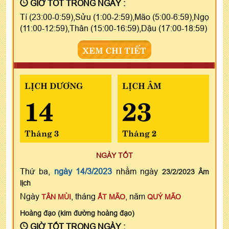
GIỜ TỐT TRONG NGÀY :
Tí (23:00-0:59),Sửu (1:00-2:59),Mão (5:00-6:59),Ngọ
(11:00-12:59),Thân (15:00-16:59),Dậu (17:00-18:59)
XEM CHI TIẾT
LỊCH DƯƠNG
LỊCH ÂM
14
23
Tháng 3
Tháng 2
NGÀY TỐT
Thứ ba,
ngày 14/3/2023
nhằm ngày
23/2/2023 Âm
lịch
Ngày
, tháng
, năm
TÂN MÙI
ẤT MÃO
QUÝ MÃO
Hoàng đạo (kim đường hoàng đạo)
GIỜ TỐT TRONG NGÀY :