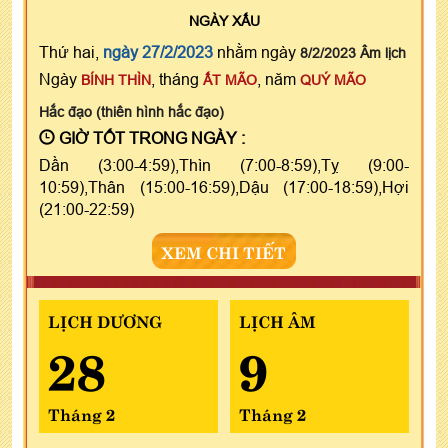
NGÀY
XẤU
Thứ hai,
ngày 27/2/2023
nhằm ngày
8/2/2023 Âm lịch
Ngày
, tháng
, năm
BÍNH THÌN
ẤT MÃO
QUÝ MÃO
Hắc đạo (thiên hình hắc đạo)
GIỜ TỐT TRONG NGÀY :
Dần (3:00-4:59),Thìn (7:00-8:59),Tỵ (9:00-
10:59),Thân (15:00-16:59),Dậu (17:00-18:59),Hợi
(21:00-22:59)
XEM CHI TIẾT
LỊCH DƯƠNG
LỊCH ÂM
28
9
Tháng 2
Tháng 2