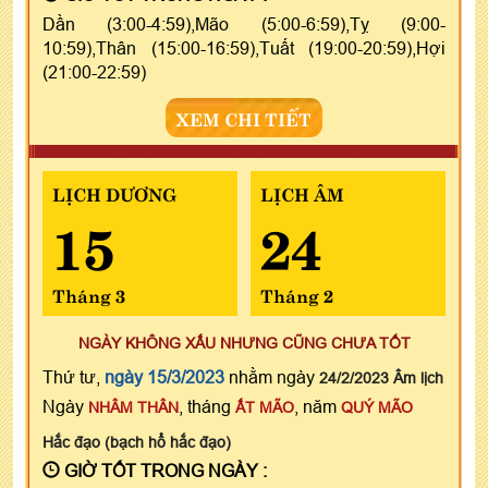
Dần (3:00-4:59),Mão (5:00-6:59),Tỵ (9:00-
10:59),Thân (15:00-16:59),Tuất (19:00-20:59),Hợi
(21:00-22:59)
XEM CHI TIẾT
LỊCH DƯƠNG
LỊCH ÂM
15
24
Tháng 3
Tháng 2
NGÀY KHÔNG XẤU NHƯNG CŨNG CHƯA TỐT
Thứ tư,
ngày 15/3/2023
nhằm ngày
24/2/2023 Âm lịch
Ngày
, tháng
, năm
NHÂM THÂN
ẤT MÃO
QUÝ MÃO
Hắc đạo (bạch hổ hắc đạo)
GIỜ TỐT TRONG NGÀY :