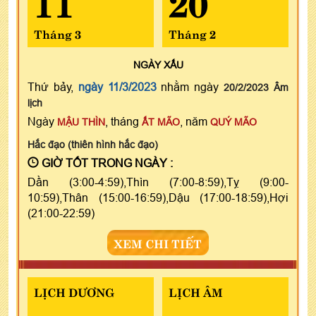
Tháng 3
Tháng 2
NGÀY
XẤU
Thứ bảy,
ngày 11/3/2023
nhằm ngày
20/2/2023 Âm
lịch
Ngày
, tháng
, năm
MẬU THÌN
ẤT MÃO
QUÝ MÃO
Hắc đạo (thiên hình hắc đạo)
GIỜ TỐT TRONG NGÀY :
Dần (3:00-4:59),Thìn (7:00-8:59),Tỵ (9:00-
10:59),Thân (15:00-16:59),Dậu (17:00-18:59),Hợi
(21:00-22:59)
XEM CHI TIẾT
LỊCH DƯƠNG
LỊCH ÂM