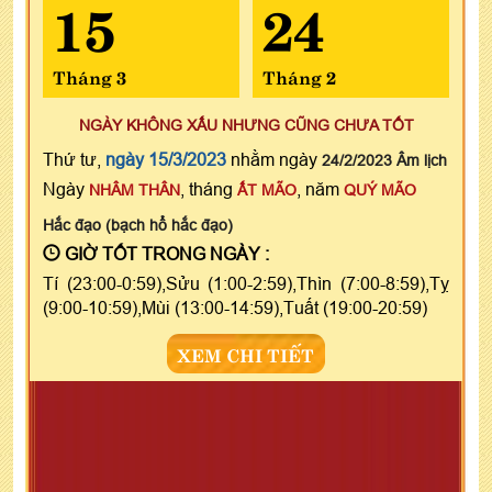
15
24
Tháng 3
Tháng 2
NGÀY KHÔNG XẤU NHƯNG CŨNG CHƯA TỐT
Thứ tư,
ngày 15/3/2023
nhằm ngày
24/2/2023 Âm lịch
Ngày
, tháng
, năm
NHÂM THÂN
ẤT MÃO
QUÝ MÃO
Hắc đạo (bạch hổ hắc đạo)
GIỜ TỐT TRONG NGÀY :
Tí (23:00-0:59),Sửu (1:00-2:59),Thìn (7:00-8:59),Tỵ
(9:00-10:59),Mùi (13:00-14:59),Tuất (19:00-20:59)
XEM CHI TIẾT