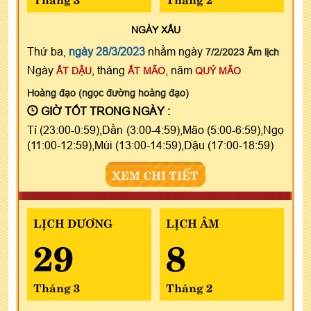
NGÀY
XẤU
Thứ ba,
ngày 28/3/2023
nhằm ngày
7/2/2023 Âm lịch
Ngày
, tháng
, năm
ẤT DẬU
ẤT MÃO
QUÝ MÃO
Hoàng đạo (ngọc đường hoàng đạo)
GIỜ TỐT TRONG NGÀY :
Tí (23:00-0:59),Dần (3:00-4:59),Mão (5:00-6:59),Ngọ
(11:00-12:59),Mùi (13:00-14:59),Dậu (17:00-18:59)
XEM CHI TIẾT
LỊCH DƯƠNG
LỊCH ÂM
29
8
Tháng 3
Tháng 2