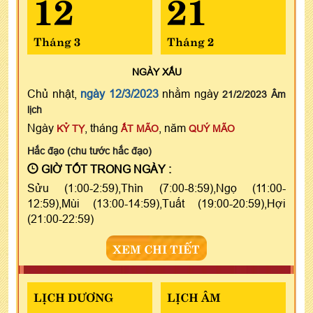
12
21
Tháng 3
Tháng 2
NGÀY
XẤU
Chủ nhật,
ngày 12/3/2023
nhằm ngày
21/2/2023 Âm
lịch
Ngày
, tháng
, năm
KỶ TỴ
ẤT MÃO
QUÝ MÃO
Hắc đạo (chu tước hắc đạo)
GIỜ TỐT TRONG NGÀY :
Sửu (1:00-2:59),Thìn (7:00-8:59),Ngọ (11:00-
12:59),Mùi (13:00-14:59),Tuất (19:00-20:59),Hợi
(21:00-22:59)
XEM CHI TIẾT
LỊCH DƯƠNG
LỊCH ÂM