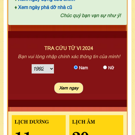
♦
Xem ngày phá dỡ nhà cũ
Chúc quý bạn vạn sự như ý!
TRA CỨU TỬ VI 2024
Bạn vui lòng nhập chính xác thông tin của mình!
Nam
Nữ
LỊCH DƯƠNG
LỊCH ÂM
11
20