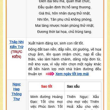
Điền địa tiêu ma, quan thất chức,
Đầu quân định thị hổ lang thương.
Giá thú, hôn nhân dụng thử nhật,
Nhi tôn, Tân phụ chủ không phòng,
Mai táng nhược hoàn phùng thử nhật,
Đương thời tai họa, chủ trùng tang.
Thập Nhị
Xuất hành đặng lợi, sinh con rất tốt.
Kiến Trừ
Động đất ban nền, đắp nền, lót giường, vẽ họa
(TRỰC
chụp ảnh, lên quan nhậm chức, nạp lễ cầu
KIẾN)
thân, vào làm hành chánh, dâng nộp đơn từ,
mở kho vựa, vì vậy nên chọn một ngày khác
để tiến hành lợp mới nhà trăm đường đều
thuận lợi
>>>
Xem ngày tốt lợp mái
Ngọc
Sao tốt
Sao xấu
Hạp
Thông
Minh đường Hoàng
Thiên Ngục: Xấu
Thư
Đạo: Tốt cho mọi
cho mọi việc Thiên
việc Phúc Sinh: Tốt
Hoả: Xấu cho việc