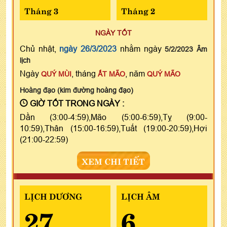
Tháng 3
Tháng 2
NGÀY TỐT
Chủ nhật,
ngày 26/3/2023
nhằm ngày
5/2/2023 Âm
lịch
Ngày
, tháng
, năm
QUÝ MÙI
ẤT MÃO
QUÝ MÃO
Hoàng đạo (kim đường hoàng đạo)
GIỜ TỐT TRONG NGÀY :
Dần (3:00-4:59),Mão (5:00-6:59),Tỵ (9:00-
10:59),Thân (15:00-16:59),Tuất (19:00-20:59),Hợi
(21:00-22:59)
XEM CHI TIẾT
LỊCH DƯƠNG
LỊCH ÂM
27
6