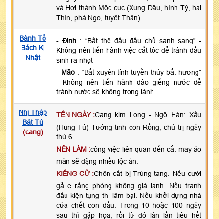
và Hợi thành Mộc cục (Xung Dậu, hình Tý, hại
Thìn, phá Ngọ, tuyệt Thân)
Bành Tổ
-
Đinh
: “Bất thế đầu đầu chủ sanh sang” -
Bách Kị
Không nên tiến hành việc cắt tóc để tránh đầu
Nhật
sinh ra nhọt
-
Mão
: “Bất xuyên tỉnh tuyền thủy bất hương”
- Không nên tiến hành đào giếng nước để
tránh nước sẽ không trong lành
Nhị Thập
TÊN NGÀY :
Cang kim Long - Ngô Hán: Xấu
Bát Tú
(Hung Tú) Tướng tinh con Rồng, chủ trị ngày
(cang)
thứ 6.
NÊN LÀM :
công việc liên quan đến cắt may áo
màn sẽ đặng nhiều lộc ăn.
KIÊNG CỮ :
Chôn cất bị Trùng tang. Nếu cưới
gả e rằng phòng không giá lạnh. Nếu tranh
đấu kiện tụng thì lâm bại. Nếu khởi dựng nhà
cửa chết con đầu. Trong 10 hoặc 100 ngày
sau thì gặp họa, rồi từ đó lần lần tiêu hết