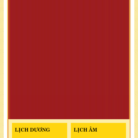
LỊCH DƯƠNG
LỊCH ÂM