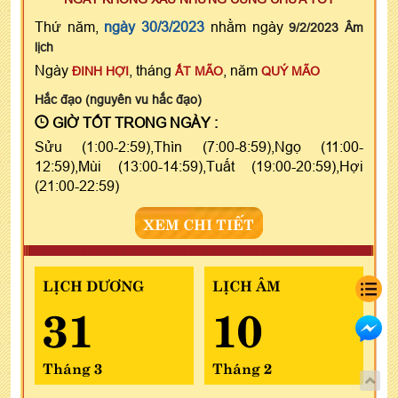
Thứ năm,
ngày 30/3/2023
nhằm ngày
9/2/2023 Âm
lịch
Ngày
, tháng
, năm
ĐINH HỢI
ẤT MÃO
QUÝ MÃO
Hắc đạo (nguyên vu hắc đạo)
GIỜ TỐT TRONG NGÀY :
Sửu (1:00-2:59),Thìn (7:00-8:59),Ngọ (11:00-
12:59),Mùi (13:00-14:59),Tuất (19:00-20:59),Hợi
(21:00-22:59)
XEM CHI TIẾT
LỊCH DƯƠNG
LỊCH ÂM
31
10
Tháng 3
Tháng 2