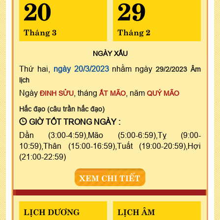
20
29
Tháng 3
Tháng 2
NGÀY
XẤU
Thứ hai,
ngày 20/3/2023
nhằm ngày
29/2/2023 Âm
lịch
Ngày
, tháng
, năm
ĐINH SỬU
ẤT MÃO
QUÝ MÃO
Hắc đạo (câu trần hắc đạo)
GIỜ TỐT TRONG NGÀY :
Dần (3:00-4:59),Mão (5:00-6:59),Tỵ (9:00-
10:59),Thân (15:00-16:59),Tuất (19:00-20:59),Hợi
(21:00-22:59)
XEM CHI TIẾT
LỊCH DƯƠNG
LỊCH ÂM