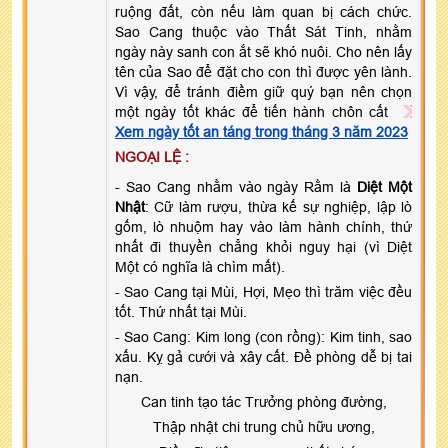
ruộng đất, còn nếu làm quan bị cách chức.
Sao Cang thuộc vào Thất Sát Tinh, nhằm
ngày này sanh con ắt sẽ khó nuôi. Cho nên lấy
tên của Sao để đặt cho con thì được yên lành.
Vì vậy, để tránh điềm giữ quý bạn nên chọn
một ngày tốt khác để tiến hành chôn cất
Xem ngày tốt an táng trong tháng 3 năm 2023
NGOẠI LỆ :
- Sao Cang nhằm vào ngày Rằm là
Diệt Một
Nhật
: Cữ làm rượu, thừa kế sự nghiệp, lập lò
gốm, lò nhuộm hay vào làm hành chính, thứ
nhất đi thuyền chẳng khỏi nguy hại (vì Diệt
Một có nghĩa là chìm mất).
- Sao Cang tại Mùi, Hợi, Mẹo thì trăm việc đều
tốt. Thứ nhất tại Mùi.
- Sao Cang: Kim long (con rồng): Kim tinh, sao
xấu. Kỵ gả cưới và xây cất. Đề phòng dễ bị tai
nạn.
Can tinh tạo tác Trưởng phòng đường,
Thập nhật chi trung chủ hữu ương,