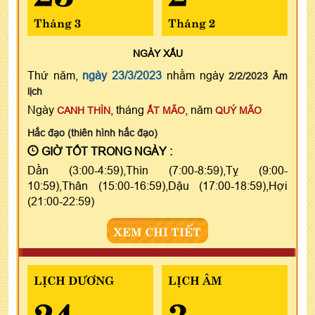
Tháng 3
Tháng 2
NGÀY
XẤU
Thứ năm,
ngày 23/3/2023
nhằm ngày
2/2/2023 Âm
lịch
Ngày
, tháng
, năm
CANH THÌN
ẤT MÃO
QUÝ MÃO
Hắc đạo (thiên hình hắc đạo)
GIỜ TỐT TRONG NGÀY :
Dần (3:00-4:59),Thìn (7:00-8:59),Tỵ (9:00-
10:59),Thân (15:00-16:59),Dậu (17:00-18:59),Hợi
(21:00-22:59)
XEM CHI TIẾT
LỊCH DƯƠNG
LỊCH ÂM
24
3