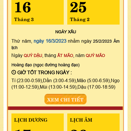
16
25
Tháng 3
Tháng 2
NGÀY
XẤU
Thứ năm,
ngày 16/3/2023
nhằm ngày
25/2/2023 Âm
lịch
Ngày
, tháng
, năm
QUÝ DẬU
ẤT MÃO
QUÝ MÃO
Hoàng đạo (ngọc đường hoàng đạo)
GIỜ TỐT TRONG NGÀY :
Tí (23:00-0:59),Dần (3:00-4:59),Mão (5:00-6:59),Ngọ
(11:00-12:59),Mùi (13:00-14:59),Dậu (17:00-18:59)
XEM CHI TIẾT
LỊCH DƯƠNG
LỊCH ÂM