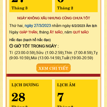
Tháng 3
Tháng 2
NGÀY KHÔNG XẤU NHƯNG CŨNG CHƯA TỐT
Thứ hai,
ngày 27/3/2023
nhằm ngày
6/2/2023 Âm lịch
Ngày
, tháng
, năm
GIÁP THÂN
ẤT MÃO
QUÝ MÃO
Hắc đạo (bạch hổ hắc đạo)
GIỜ TỐT TRONG NGÀY :
Tí (23:00-0:59),Sửu (1:00-2:59),Thìn (7:00-8:59),Tỵ
(9:00-10:59),Mùi (13:00-14:59),Tuất (19:00-20:59)
XEM CHI TIẾT
LỊCH DƯƠNG
LỊCH ÂM
28
7
Tháng 3
Tháng 2