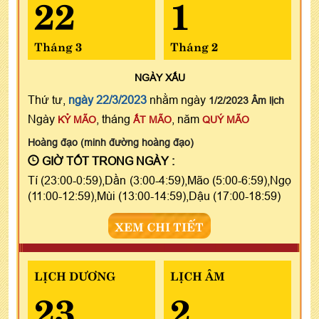
22
1
Tháng 3
Tháng 2
NGÀY
XẤU
Thứ tư,
ngày 22/3/2023
nhằm ngày
1/2/2023 Âm lịch
Ngày
, tháng
, năm
KỶ MÃO
ẤT MÃO
QUÝ MÃO
Hoàng đạo (minh đường hoàng đạo)
GIỜ TỐT TRONG NGÀY :
Tí (23:00-0:59),Dần (3:00-4:59),Mão (5:00-6:59),Ngọ
(11:00-12:59),Mùi (13:00-14:59),Dậu (17:00-18:59)
XEM CHI TIẾT
LỊCH DƯƠNG
LỊCH ÂM
23
2