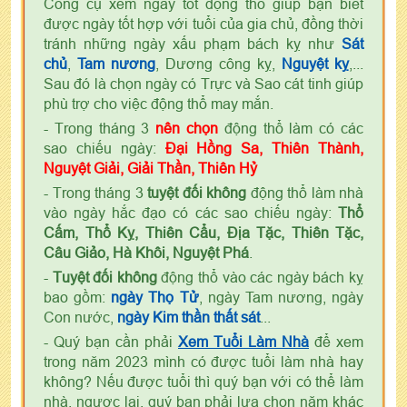
Công cụ xem ngày tốt động thổ giúp bạn biết
được ngày tốt hợp với tuổi của gia chủ, đồng thời
tránh những ngày xấu phạm bách kỵ như
Sát
chủ
,
Tam nương
, Dương công kỵ,
Nguyệt kỵ
,...
Sau đó là chọn ngày có Trực và Sao cát tinh giúp
phù trợ cho việc động thổ may mắn.
- Trong tháng 3
nên chọn
động thổ làm có các
sao chiếu ngày:
Đại Hồng Sa, Thiên Thành,
Nguyệt Giải, Giải Thần, Thiên Hỷ
- Trong tháng 3
tuyệt đối không
động thổ làm nhà
vào ngày hắc đạo có các sao chiếu ngày:
Thổ
Cấm, Thổ Kỵ, Thiên Cẩu, Địa Tặc, Thiên Tặc,
Câu Giảo, Hà Khôi, Nguyệt Phá
.
-
Tuyệt đối không
động thổ vào các ngày bách kỵ
bao gồm:
ngày Thọ Tử
, ngày Tam nương, ngày
Con nước,
ngày Kim thần thất sát
...
- Quý bạn cần phải
Xem Tuổi Làm Nhà
để xem
trong năm 2023 mình có được tuổi làm nhà hay
không? Nếu được tuổi thì quý bạn với có thể làm
nhà, ngược lại, quý bạn phải lựa chọn năm khác