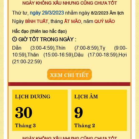
NGÀY KHÔNG XẤU NHƯNG CŨNG CHƯA TỐT
Thứ tư,
ngày 29/3/2023
nhằm ngày
8/2/2023 Âm lịch
Ngày
, tháng
, năm
BÍNH TUẤT
ẤT MÃO
QUÝ MÃO
Hắc đạo (thiên lao hắc đạo)
GIỜ TỐT TRONG NGÀY :
Dần (3:00-4:59),Thìn (7:00-8:59),Tỵ (9:00-
10:59),Thân (15:00-16:59),Dậu (17:00-18:59),Hợi
(21:00-22:59)
XEM CHI TIẾT
LỊCH DƯƠNG
LỊCH ÂM
30
9
Tháng 3
Tháng 2
NGÀY KHÔNG XẤU NHƯNG CŨNG CHƯA TỐT