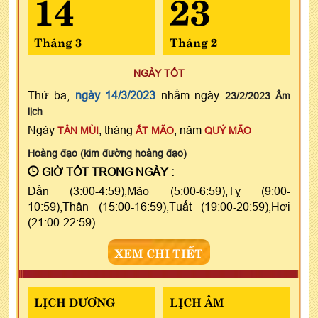
14
23
Tháng 3
Tháng 2
NGÀY TỐT
Thứ ba,
ngày 14/3/2023
nhằm ngày
23/2/2023 Âm
lịch
Ngày
, tháng
, năm
TÂN MÙI
ẤT MÃO
QUÝ MÃO
Hoàng đạo (kim đường hoàng đạo)
GIỜ TỐT TRONG NGÀY :
Dần (3:00-4:59),Mão (5:00-6:59),Tỵ (9:00-
10:59),Thân (15:00-16:59),Tuất (19:00-20:59),Hợi
(21:00-22:59)
XEM CHI TIẾT
LỊCH DƯƠNG
LỊCH ÂM