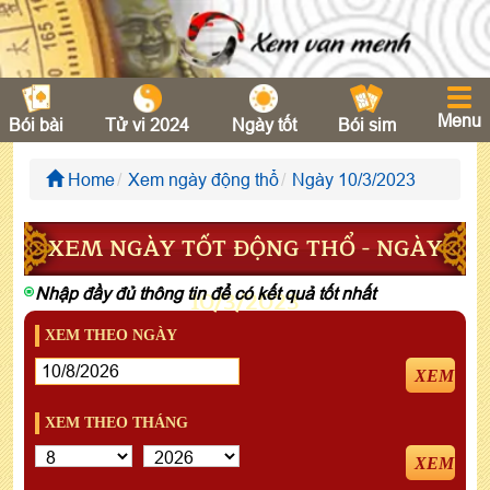
Menu
Bói bài
Tử vi 2024
Ngày tốt
Bói sim
Home
Xem ngày động thổ
Ngày 10/3/2023
XEM NGÀY TỐT ĐỘNG THỔ - NGÀY
Nhập đầy đủ thông tin để có kết quả tốt nhất
10/3/2023
XEM THEO NGÀY
XEM
XEM THEO THÁNG
XEM