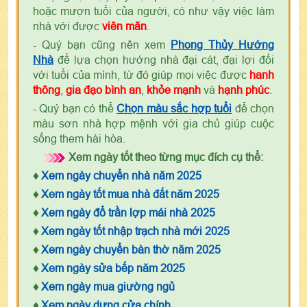
hoặc mượn tuổi của người, có như vậy việc làm
nhà với được
viên mãn
.
- Quý bạn cũng nên xem
Phong Thủy Hướng
Nhà
để lựa chọn hướng nhà đại cát, đại lợi đối
với tuổi của mình, từ đó giúp mọi việc được
hanh
thông
,
gia đạo bình an
,
khỏe mạnh
và
hạnh phúc
.
- Quý bạn có thể
Chọn màu sắc hợp tuổi
để chọn
màu sơn nhà hợp mệnh với gia chủ giúp cuộc
sống them hài hòa.
Xem ngày tốt theo từng mục đích cụ thể:
♦
Xem ngày chuyển nhà năm 2025
♦
Xem ngày tốt mua nhà đất năm 2025
♦
Xem ngày đổ trần lợp mái nhà 2025
♦
Xem ngày tốt nhập trạch nhà mới 2025
♦
Xem ngày chuyển bàn thờ năm 2025
♦
Xem ngày sửa bếp năm 2025
♦
Xem ngày mua giường ngủ
♦
Xem ngày dựng cửa chính