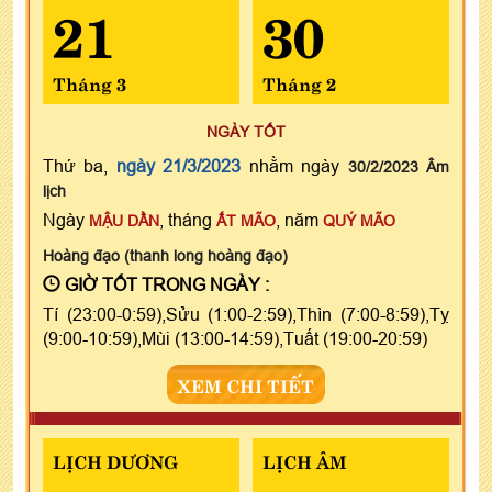
21
30
Tháng 3
Tháng 2
NGÀY TỐT
Thứ ba,
ngày 21/3/2023
nhằm ngày
30/2/2023 Âm
lịch
Ngày
, tháng
, năm
MẬU DẦN
ẤT MÃO
QUÝ MÃO
Hoàng đạo (thanh long hoàng đạo)
GIỜ TỐT TRONG NGÀY :
Tí (23:00-0:59),Sửu (1:00-2:59),Thìn (7:00-8:59),Tỵ
(9:00-10:59),Mùi (13:00-14:59),Tuất (19:00-20:59)
XEM CHI TIẾT
LỊCH DƯƠNG
LỊCH ÂM