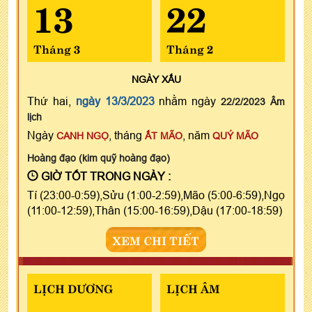
13
22
Tháng 3
Tháng 2
NGÀY
XẤU
Thứ hai,
ngày 13/3/2023
nhằm ngày
22/2/2023 Âm
lịch
Ngày
, tháng
, năm
CANH NGỌ
ẤT MÃO
QUÝ MÃO
Hoàng đạo (kim quỹ hoàng đạo)
GIỜ TỐT TRONG NGÀY :
Tí (23:00-0:59),Sửu (1:00-2:59),Mão (5:00-6:59),Ngọ
(11:00-12:59),Thân (15:00-16:59),Dậu (17:00-18:59)
XEM CHI TIẾT
LỊCH DƯƠNG
LỊCH ÂM