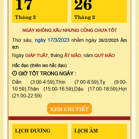
17
26
Tháng 3
Tháng 2
NGÀY KHÔNG XẤU NHƯNG CŨNG CHƯA TỐT
Thứ sáu,
ngày 17/3/2023
nhằm ngày
26/2/2023 Âm
lịch
Ngày
, tháng
, năm
GIÁP TUẤT
ẤT MÃO
QUÝ MÃO
Hắc đạo (thiên lao hắc đạo)
GIỜ TỐT TRONG NGÀY :
Dần (3:00-4:59),Thìn (7:00-8:59),Tỵ (9:00-
10:59),Thân (15:00-16:59),Dậu (17:00-18:59),Hợi
(21:00-22:59)
XEM CHI TIẾT
LỊCH DƯƠNG
LỊCH ÂM