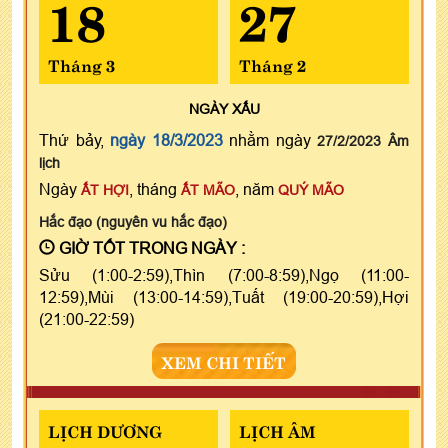
18
27
Tháng 3
Tháng 2
NGÀY
XẤU
Thứ bảy,
ngày 18/3/2023
nhằm ngày
27/2/2023 Âm
lịch
Ngày
, tháng
, năm
ẤT HỢI
ẤT MÃO
QUÝ MÃO
Hắc đạo (nguyên vu hắc đạo)
GIỜ TỐT TRONG NGÀY :
Sửu (1:00-2:59),Thìn (7:00-8:59),Ngọ (11:00-
12:59),Mùi (13:00-14:59),Tuất (19:00-20:59),Hợi
(21:00-22:59)
XEM CHI TIẾT
LỊCH DƯƠNG
LỊCH ÂM