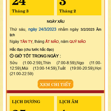
Tháng 3
Tháng 2
NGÀY
XẤU
Thứ sáu,
ngày 24/3/2023
nhằm ngày
3/2/2023 Âm
lịch
Ngày
, tháng
, năm
TÂN TỴ
ẤT MÃO
QUÝ MÃO
Hắc đạo (chu tước hắc đạo)
GIỜ TỐT TRONG NGÀY :
Sửu (1:00-2:59),Thìn (7:00-8:59),Ngọ (11:00-
12:59),Mùi (13:00-14:59),Tuất (19:00-20:59),Hợi
(21:00-22:59)
XEM CHI TIẾT
LỊCH DƯƠNG
LỊCH ÂM