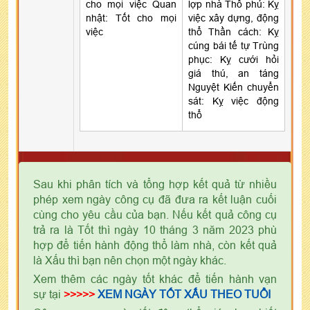
cho mọi việc Quan
lợp nhà Thổ phủ: Kỵ
nhật: Tốt cho mọi
việc xây dựng, động
việc
thổ Thần cách: Kỵ
cúng bái tế tự Trùng
phục: Kỵ cưới hỏi
giá thú, an táng
Nguyệt Kiến chuyển
sát: Kỵ việc động
thổ
Sau khi phân tích và tổng hợp kết quả từ nhiều
phép xem ngày công cụ đã đưa ra kết luận cuối
cùng cho yêu cầu của bạn. Nếu kết quả công cụ
trả ra là Tốt thì ngày 10 tháng 3 năm 2023 phù
hợp để tiến hành động thổ làm nhà, còn kết quả
là Xấu thì bạn nên chọn một ngày khác.
Xem thêm các ngày tốt khác để tiến hành vạn
sự tại
>>>>>
XEM NGÀY TỐT XẤU THEO TUỔI