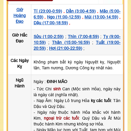
Giờ
Tí (23:00-0:59)
,
Dần (3:00-4:59)
,
Mão (5:00-
Hoàng
6:59)
,
Ngọ (11:00-12:59)
,
Mùi (13:00-14:59)
,
Đạo
Dậu (17:00-18:59)
,
Giờ Hắc
Sửu (1:00-2:59)
;
Thìn (7:00-8:59)
;
Tỵ (9:00-
Đạo
10:59)
;
Thân (15:00-16:59)
;
Tuất (19:00-
20:59)
;
Hợi (21:00-22:59)
;
Các Ngày
Không phạm bất kỳ ngày Nguyệt kỵ, Nguyệt
Kỵ
tận, Tam nương, Dương Công kỵ nhật nào.
Ngũ
Ngày :
ĐINH MÃO
Hành
- Tức Chi
sinh
Can (Mộc sinh Hỏa), ngày này
là ngày cát (nghĩa nhật).
- Nạp Âm: Ngày Lô trung Hỏa
kỵ các tuổi
: Tân
Dậu và Quý Dậu.
- Ngày này thuộc hành Hỏa khắc với hành
Kim,
ngoại trừ các tuổi
: Quý Dậu và Ất Mùi
thuộc hành Kim nhưng không sợ Hỏa.
- Ngày Mão lục hợp với Tuất, tam hợp với Mùi