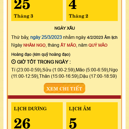
25
4
Tháng 3
Tháng 2
NGÀY
XẤU
Thứ bảy,
ngày 25/3/2023
nhằm ngày
4/2/2023 Âm lịch
Ngày
, tháng
, năm
NHÂM NGỌ
ẤT MÃO
QUÝ MÃO
Hoàng đạo (kim quỹ hoàng đạo)
GIỜ TỐT TRONG NGÀY :
Tí (23:00-0:59),Sửu (1:00-2:59),Mão (5:00-6:59),Ngọ
(11:00-12:59),Thân (15:00-16:59),Dậu (17:00-18:59)
XEM CHI TIẾT
LỊCH DƯƠNG
LỊCH ÂM
26
5