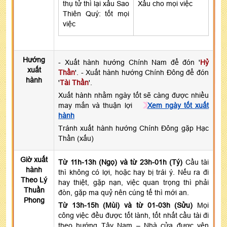
thụ tử thì lại xấu Sao
Xấu cho mọi việc
Thiên Quý: tốt mọi
việc
Hướng
- Xuất hành hướng Chính Nam để đón '
Hỷ
xuất
Thần
'. - Xuất hành hướng Chính Đông để đón
hành
'
Tài Thần
'.
Xuất hành nhằm ngày tốt sẽ càng được nhiều
may mắn và thuận lợi
Xem ngày tốt xuất
hành
Tránh xuất hành hướng Chính Đông gặp Hạc
Thần (xấu)
Giờ xuất
Từ 11h-13h (Ngọ) và từ 23h-01h (Tý)
Cầu tài
hành
thì không có lợi, hoặc hay bị trái ý. Nếu ra đi
Theo Lý
hay thiệt, gặp nạn, việc quan trọng thì phải
Thuần
đòn, gặp ma quỷ nên cúng tế thì mới an.
Phong
Từ 13h-15h (Mùi) và từ 01-03h (Sửu)
Mọi
công việc đều được tốt lành, tốt nhất cầu tài đi
theo hướng Tây Nam – Nhà cửa được yên