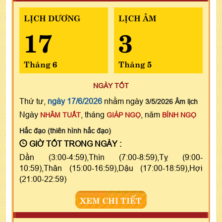
LỊCH DƯƠNG
LỊCH ÂM
17
3
Tháng 6
Tháng 5
NGÀY TỐT
Thứ tư,
ngày 17/6/2026
nhằm ngày
3/5/2026 Âm lịch
Ngày
, tháng
, năm
NHÂM TUẤT
GIÁP NGỌ
BÍNH NGỌ
Hắc đạo (thiên hình hắc đạo)
GIỜ TỐT TRONG NGÀY :
Dần (3:00-4:59),Thìn (7:00-8:59),Tỵ (9:00-
10:59),Thân (15:00-16:59),Dậu (17:00-18:59),Hợi
(21:00-22:59)
XEM CHI TIẾT