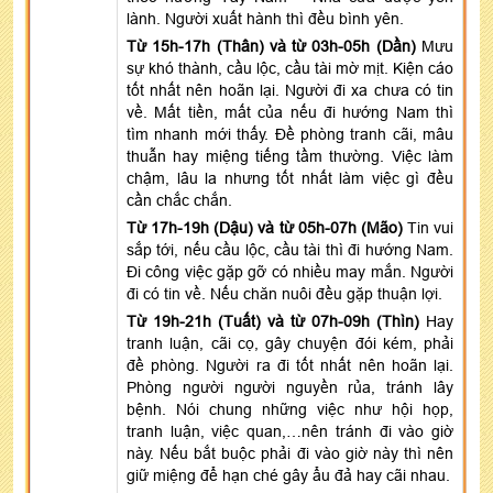
lành. Người xuất hành thì đều bình yên.
Từ 15h-17h (Thân) và từ 03h-05h (Dần)
Mưu
sự khó thành, cầu lộc, cầu tài mờ mịt. Kiện cáo
tốt nhất nên hoãn lại. Người đi xa chưa có tin
về. Mất tiền, mất của nếu đi hướng Nam thì
tìm nhanh mới thấy. Đề phòng tranh cãi, mâu
thuẫn hay miệng tiếng tầm thường. Việc làm
chậm, lâu la nhưng tốt nhất làm việc gì đều
cần chắc chắn.
Từ 17h-19h (Dậu) và từ 05h-07h (Mão)
Tin vui
sắp tới, nếu cầu lộc, cầu tài thì đi hướng Nam.
Đi công việc gặp gỡ có nhiều may mắn. Người
đi có tin về. Nếu chăn nuôi đều gặp thuận lợi.
Từ 19h-21h (Tuất) và từ 07h-09h (Thìn)
Hay
tranh luận, cãi cọ, gây chuyện đói kém, phải
đề phòng. Người ra đi tốt nhất nên hoãn lại.
Phòng người người nguyền rủa, tránh lây
bệnh. Nói chung những việc như hội họp,
tranh luận, việc quan,…nên tránh đi vào giờ
này. Nếu bắt buộc phải đi vào giờ này thì nên
giữ miệng để hạn ché gây ẩu đả hay cãi nhau.