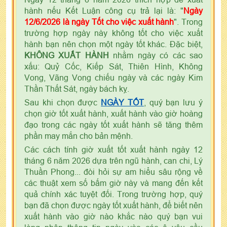
hành nếu Kết Luận công cụ trả lại là: "
Ngày
12/6/2026 là ngày Tốt cho việc xuất hành
". Trong
trường hợp ngày này không tốt cho việc xuất
hành bạn nên chọn một ngày tốt khác. Đặc biệt,
KHÔNG XUẤT HÀNH
nhằm ngày có các sao
xấu: Quỷ Cốc, Kiếp Sát, Thiên Hình, Không
Vong, Vãng Vong chiếu ngày và các ngày Kim
Thần Thất Sát, ngày bách kỵ.
Sau khi chọn được
NGÀY TỐT
, quý bạn lưu ý
chọn giờ tốt xuất hành, xuất hành vào giờ hoàng
đạo trong các ngày tốt xuất hành sẽ tăng thêm
phần may mắn cho bản mệnh.
Các cách tính giờ xuất tốt xuất hành ngày 12
tháng 6 năm 2026 dựa trên ngũ hành, can chi, Lý
Thuần Phong... đòi hỏi sự am hiểu sâu rộng về
các thuật xem số bấm giờ này và mang đến kết
quả chính xác tuyệt đối. Trong trường hợp, quý
bạn đã chọn được ngày tốt xuất hành, để biết nên
xuất hành vào giờ nào khắc nào quý bạn vui