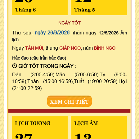
Tháng 6
Tháng 5
NGÀY TỐT
Thứ sáu,
ngày 26/6/2026
nhằm ngày
12/5/2026 Âm
lịch
Ngày
, tháng
, năm
TÂN MÙI
GIÁP NGỌ
BÍNH NGỌ
Hắc đạo (câu trần hắc đạo)
GIỜ TỐT TRONG NGÀY :
Dần (3:00-4:59),Mão (5:00-6:59),Tỵ (9:00-
10:59),Thân (15:00-16:59),Tuất (19:00-20:59),Hợi
(21:00-22:59)
XEM CHI TIẾT
LỊCH DƯƠNG
LỊCH ÂM
27
13