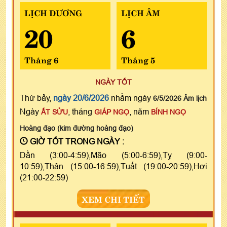
LỊCH DƯƠNG
LỊCH ÂM
20
6
Tháng 6
Tháng 5
NGÀY TỐT
Thứ bảy,
ngày 20/6/2026
nhằm ngày
6/5/2026 Âm lịch
Ngày
, tháng
, năm
ẤT SỬU
GIÁP NGỌ
BÍNH NGỌ
Hoàng đạo (kim đường hoàng đạo)
GIỜ TỐT TRONG NGÀY :
Dần (3:00-4:59),Mão (5:00-6:59),Tỵ (9:00-
10:59),Thân (15:00-16:59),Tuất (19:00-20:59),Hợi
(21:00-22:59)
XEM CHI TIẾT