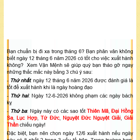
Bạn chuẩn bị đi xa trong tháng 6? Bạn phân vân không
biết ngày 12 tháng 6 năm 2026 có tốt cho việc xuất hành
không? Xem Vận Mệnh sẽ giúp quý bạn tháo gỡ ngay
những thắc mắc này bằng 3 chú ý sau:
-
Thứ nhất
: ngày 12 tháng 6 năm 2026 được đánh giá là
tốt để xuất hành khi là ngày hoàng đạo
-
Thứ hai
: Ngày 12-6-2026 không phạm các ngày bách
kỵ
-
Thứ ba
: Ngày này có các sao tốt
Thiên Mã
,
Đại Hồng
Sa
,
Lục Hợp
,
Tứ Đức
,
Nguyệt Đức Nguyệt Giải
,
Giải
Thần
chiếu ngày!
Đặc biệt, bạn nên chọn ngày 12/6 xuất hành nếu ngày
này có ít nhất 2 trong 3 yếu tố trên. Trong trường hợp,