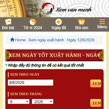
Menu
Bói bài
Tử vi 2024
Ngày tốt
Bói sim
Home
Xem ngày xuất hành
Ngày 12/6/2026
XEM NGÀY TỐT XUẤT HÀNH - NGÀY
Nhập đầy đủ thông tin để có kết quả tốt nhất
12/6/2026
XEM THEO NGÀY
XEM
XEM THEO THÁNG
XEM