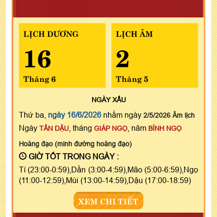
LỊCH DƯƠNG
LỊCH ÂM
16
2
Tháng 6
Tháng 5
NGÀY
XẤU
Thứ ba,
ngày 16/6/2026
nhằm ngày
2/5/2026 Âm lịch
Ngày
, tháng
, năm
TÂN DẬU
GIÁP NGỌ
BÍNH NGỌ
Hoàng đạo (minh đường hoàng đạo)
GIỜ TỐT TRONG NGÀY :
Tí (23:00-0:59),Dần (3:00-4:59),Mão (5:00-6:59),Ngọ
(11:00-12:59),Mùi (13:00-14:59),Dậu (17:00-18:59)
XEM CHI TIẾT