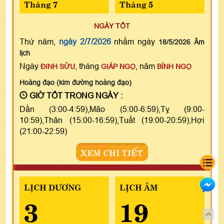
Tháng 7
Tháng 5
NGÀY TỐT
Thứ năm,
ngày 2/7/2026
nhằm ngày
18/5/2026 Âm
lịch
Ngày
, tháng
, năm
ĐINH SỬU
GIÁP NGỌ
BÍNH NGỌ
Hoàng đạo (kim đường hoàng đạo)
GIỜ TỐT TRONG NGÀY :
Dần (3:00-4:59),Mão (5:00-6:59),Tỵ (9:00-
10:59),Thân (15:00-16:59),Tuất (19:00-20:59),Hợi
(21:00-22:59)
XEM CHI TIẾT
LỊCH DƯƠNG
LỊCH ÂM
3
19