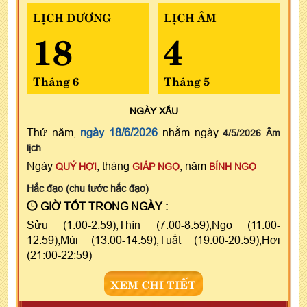
LỊCH DƯƠNG
LỊCH ÂM
18
4
Tháng 6
Tháng 5
NGÀY
XẤU
Thứ năm,
ngày 18/6/2026
nhằm ngày
4/5/2026 Âm
lịch
Ngày
, tháng
, năm
QUÝ HỢI
GIÁP NGỌ
BÍNH NGỌ
Hắc đạo (chu tước hắc đạo)
GIỜ TỐT TRONG NGÀY :
Sửu (1:00-2:59),Thìn (7:00-8:59),Ngọ (11:00-
12:59),Mùi (13:00-14:59),Tuất (19:00-20:59),Hợi
(21:00-22:59)
XEM CHI TIẾT