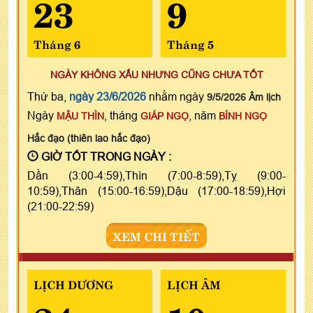
23
9
Tháng 6
Tháng 5
NGÀY KHÔNG XẤU NHƯNG CŨNG CHƯA TỐT
Thứ ba,
ngày 23/6/2026
nhằm ngày
9/5/2026 Âm lịch
Ngày
, tháng
, năm
MẬU THÌN
GIÁP NGỌ
BÍNH NGỌ
Hắc đạo (thiên lao hắc đạo)
GIỜ TỐT TRONG NGÀY :
Dần (3:00-4:59),Thìn (7:00-8:59),Tỵ (9:00-
10:59),Thân (15:00-16:59),Dậu (17:00-18:59),Hợi
(21:00-22:59)
XEM CHI TIẾT
LỊCH DƯƠNG
LỊCH ÂM