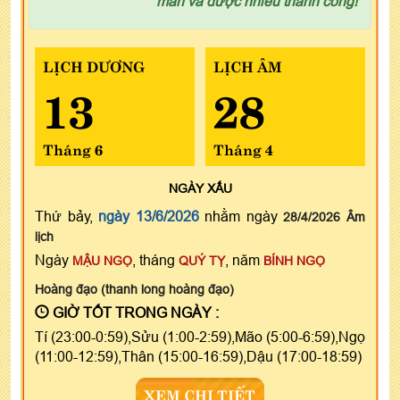
mắn và được nhiều thành công!
LỊCH DƯƠNG
LỊCH ÂM
13
28
Tháng 6
Tháng 4
NGÀY
XẤU
Thứ bảy,
ngày 13/6/2026
nhằm ngày
28/4/2026 Âm
lịch
Ngày
, tháng
, năm
MẬU NGỌ
QUÝ TỴ
BÍNH NGỌ
Hoàng đạo (thanh long hoàng đạo)
GIỜ TỐT TRONG NGÀY :
Tí (23:00-0:59),Sửu (1:00-2:59),Mão (5:00-6:59),Ngọ
(11:00-12:59),Thân (15:00-16:59),Dậu (17:00-18:59)
XEM CHI TIẾT