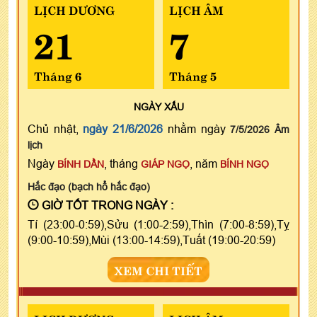
LỊCH DƯƠNG
LỊCH ÂM
21
7
Tháng 6
Tháng 5
NGÀY
XẤU
Chủ nhật,
ngày 21/6/2026
nhằm ngày
7/5/2026 Âm
lịch
Ngày
, tháng
, năm
BÍNH DẦN
GIÁP NGỌ
BÍNH NGỌ
Hắc đạo (bạch hổ hắc đạo)
GIỜ TỐT TRONG NGÀY :
Tí (23:00-0:59),Sửu (1:00-2:59),Thìn (7:00-8:59),Tỵ
(9:00-10:59),Mùi (13:00-14:59),Tuất (19:00-20:59)
XEM CHI TIẾT