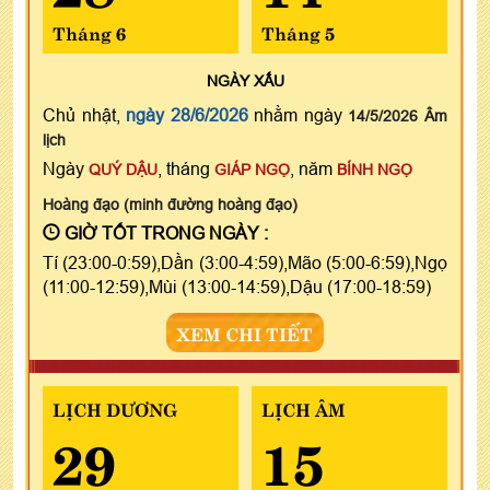
Tháng 6
Tháng 5
NGÀY
XẤU
Chủ nhật,
ngày 28/6/2026
nhằm ngày
14/5/2026 Âm
lịch
Ngày
, tháng
, năm
QUÝ DẬU
GIÁP NGỌ
BÍNH NGỌ
Hoàng đạo (minh đường hoàng đạo)
GIỜ TỐT TRONG NGÀY :
Tí (23:00-0:59),Dần (3:00-4:59),Mão (5:00-6:59),Ngọ
(11:00-12:59),Mùi (13:00-14:59),Dậu (17:00-18:59)
XEM CHI TIẾT
LỊCH DƯƠNG
LỊCH ÂM
29
15