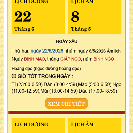
LỊCH DƯƠNG
LỊCH ÂM
22
8
Tháng 6
Tháng 5
NGÀY
XẤU
Thứ hai,
ngày 22/6/2026
nhằm ngày
8/5/2026 Âm lịch
Ngày
, tháng
, năm
ĐINH MÃO
GIÁP NGỌ
BÍNH NGỌ
Hoàng đạo (ngọc đường hoàng đạo)
GIỜ TỐT TRONG NGÀY :
Tí (23:00-0:59),Dần (3:00-4:59),Mão (5:00-6:59),Ngọ
(11:00-12:59),Mùi (13:00-14:59),Dậu (17:00-18:59)
XEM CHI TIẾT
LỊCH DƯƠNG
LỊCH ÂM