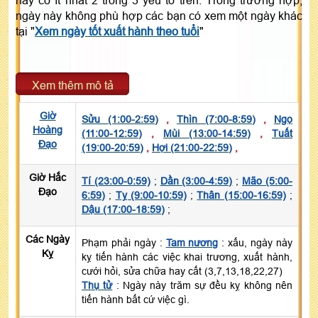
ngày này không phù hợp các bạn có xem một ngày khác
tại "
Xem ngày tốt xuất hành theo tuổi
"
Xem thêm mô tả
Giờ
Sửu (1:00-2:59)
,
Thìn (7:00-8:59)
,
Ngọ
Hoàng
(11:00-12:59)
,
Mùi (13:00-14:59)
,
Tuất
Đạo
(19:00-20:59)
,
Hợi (21:00-22:59)
,
Giờ Hắc
Tí (23:00-0:59)
;
Dần (3:00-4:59)
;
Mão (5:00-
Đạo
6:59)
;
Tỵ (9:00-10:59)
;
Thân (15:00-16:59)
;
Dậu (17:00-18:59)
;
Các Ngày
Phạm phải ngày :
Tam nương
: xấu, ngày này
Kỵ
kỵ tiến hành các việc khai trương, xuất hành,
cưới hỏi, sửa chữa hay cất (3,7,13,18,22,27)
Thụ tử
: Ngày này trăm sự đều kỵ không nên
tiến hành bất cứ việc gì.