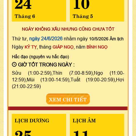
24
10
Tháng 6
Tháng 5
NGÀY KHÔNG XẤU NHƯNG CŨNG CHƯA TỐT
Thứ tư,
ngày 24/6/2026
nhằm ngày
10/5/2026 Âm lịch
Ngày
, tháng
, năm
KỶ TỴ
GIÁP NGỌ
BÍNH NGỌ
Hắc đạo (nguyên vu hắc đạo)
GIỜ TỐT TRONG NGÀY :
Sửu (1:00-2:59),Thìn (7:00-8:59),Ngọ (11:00-
12:59),Mùi (13:00-14:59),Tuất (19:00-20:59),Hợi
(21:00-22:59)
XEM CHI TIẾT
LỊCH DƯƠNG
LỊCH ÂM
25
11