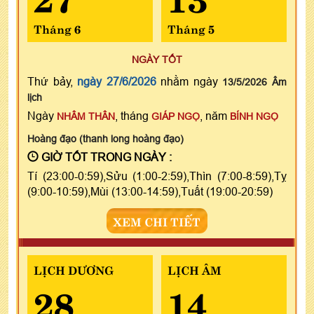
Tháng 6
Tháng 5
NGÀY TỐT
Thứ bảy,
ngày 27/6/2026
nhằm ngày
13/5/2026 Âm
lịch
Ngày
, tháng
, năm
NHÂM THÂN
GIÁP NGỌ
BÍNH NGỌ
Hoàng đạo (thanh long hoàng đạo)
GIỜ TỐT TRONG NGÀY :
Tí (23:00-0:59),Sửu (1:00-2:59),Thìn (7:00-8:59),Tỵ
(9:00-10:59),Mùi (13:00-14:59),Tuất (19:00-20:59)
XEM CHI TIẾT
LỊCH DƯƠNG
LỊCH ÂM
28
14