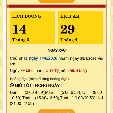
LỊCH DƯƠNG
LỊCH ÂM
14
29
Tháng 6
Tháng 4
NGÀY
XẤU
Chủ nhật,
ngày 14/6/2026
nhằm ngày
29/4/2026 Âm
lịch
Ngày
, tháng
, năm
KỶ MÙI
QUÝ TỴ
BÍNH NGỌ
Hoàng đạo (minh đường hoàng đạo)
GIỜ TỐT TRONG NGÀY :
Dần (3:00-4:59),Mão (5:00-6:59),Tỵ (9:00-
10:59),Thân (15:00-16:59),Tuất (19:00-20:59),Hợi
(21:00-22:59)