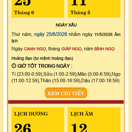
Tháng 6
Tháng 5
NGÀY
XẤU
Thứ năm,
ngày 25/6/2026
nhằm ngày
11/5/2026 Âm
lịch
Ngày
, tháng
, năm
CANH NGỌ
GIÁP NGỌ
BÍNH NGỌ
Hoàng đạo (tư mệnh hoàng đạo)
GIỜ TỐT TRONG NGÀY :
Tí (23:00-0:59),Sửu (1:00-2:59),Mão (5:00-6:59),Ngọ
(11:00-12:59),Thân (15:00-16:59),Dậu (17:00-18:59)
XEM CHI TIẾT
LỊCH DƯƠNG
LỊCH ÂM
26
12