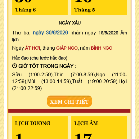
Tháng 6
Tháng 5
NGÀY
XẤU
Thứ ba,
ngày 30/6/2026
nhằm ngày
16/5/2026 Âm
lịch
Ngày
, tháng
, năm
ẤT HỢI
GIÁP NGỌ
BÍNH NGỌ
Hắc đạo (chu tước hắc đạo)
GIỜ TỐT TRONG NGÀY :
Sửu (1:00-2:59),Thìn (7:00-8:59),Ngọ (11:00-
12:59),Mùi (13:00-14:59),Tuất (19:00-20:59),Hợi
(21:00-22:59)
XEM CHI TIẾT
LỊCH DƯƠNG
LỊCH ÂM
1
17