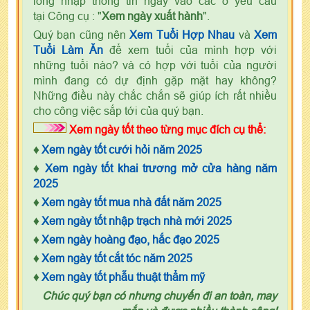
lòng nhập thông tin ngày vào các ô yêu cầu
tại Công cụ : "
Xem ngày xuất hành
".
Quý bạn cũng nên
Xem Tuổi Hợp Nhau
và
Xem
Tuổi Làm Ăn
để xem tuổi của mình hợp với
những tuổi nào? và có hợp với tuổi của người
mình đang có dự định gặp mặt hay không?
Những điều này chắc chắn sẽ giúp ích rất nhiều
cho công việc sắp tới của quý bạn.
Xem ngày tốt theo từng mục đích cụ thể:
♦
Xem ngày tốt cưới hỏi năm 2025
♦
Xem ngày tốt khai trương mở cửa hàng năm
2025
♦
Xem ngày tốt mua nhà đất năm 2025
♦
Xem ngày tốt nhập trạch nhà mới 2025
♦
Xem ngày hoàng đạo, hắc đạo 2025
♦
Xem ngày tốt cắt tóc năm 2025
♦
Xem ngày tốt phẫu thuật thẩm mỹ
Chúc quý bạn có nhưng chuyến đi an toàn, may