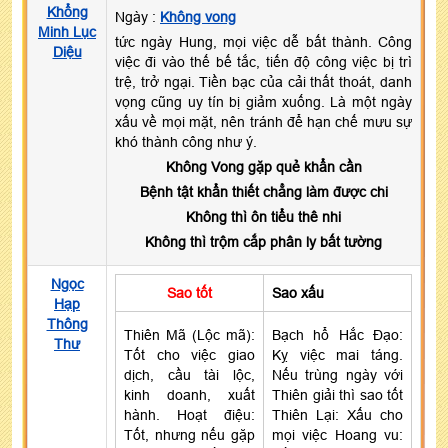
Khổng
Ngày :
Không vong
Minh Lục
tức ngày Hung, mọi việc dễ bất thành. Công
Diệu
việc đi vào thế bế tắc, tiến độ công việc bị trì
trệ, trở ngại. Tiền bạc của cải thất thoát, danh
vọng cũng uy tín bị giảm xuống. Là một ngày
xấu về mọi mặt, nên tránh để hạn chế mưu sự
khó thành công như ý.
Không Vong gặp quẻ khẩn cần
Bệnh tật khẩn thiết chẳng làm được chi
Không thì ôn tiểu thê nhi
Không thì trộm cắp phân ly bất tường
Ngọc
Sao tốt
Sao xấu
Hạp
Thông
Thiên Mã (Lộc mã):
Bạch hổ Hắc Đạo:
Thư
Tốt cho việc giao
Kỵ việc mai táng.
dịch, cầu tài lộc,
Nếu trùng ngày với
kinh doanh, xuất
Thiên giải thì sao tốt
hành. Hoạt điệu:
Thiên Lại: Xấu cho
Tốt, nhưng nếu gặp
mọi việc Hoang vu: