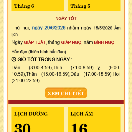
Tháng 6
Tháng 5
NGÀY TỐT
Thứ hai,
ngày 29/6/2026
nhằm ngày
15/5/2026 Âm
lịch
Ngày
, tháng
, năm
GIÁP TUẤT
GIÁP NGỌ
BÍNH NGỌ
Hắc đạo (thiên hình hắc đạo)
GIỜ TỐT TRONG NGÀY :
Dần (3:00-4:59),Thìn (7:00-8:59),Tỵ (9:00-
10:59),Thân (15:00-16:59),Dậu (17:00-18:59),Hợi
(21:00-22:59)
XEM CHI TIẾT
LỊCH DƯƠNG
LỊCH ÂM
30
16