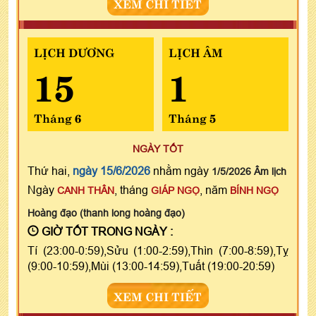
XEM CHI TIẾT
LỊCH DƯƠNG
LỊCH ÂM
15
1
Tháng 6
Tháng 5
NGÀY TỐT
Thứ hai,
ngày 15/6/2026
nhằm ngày
1/5/2026 Âm lịch
Ngày
, tháng
, năm
CANH THÂN
GIÁP NGỌ
BÍNH NGỌ
Hoàng đạo (thanh long hoàng đạo)
GIỜ TỐT TRONG NGÀY :
Tí (23:00-0:59),Sửu (1:00-2:59),Thìn (7:00-8:59),Tỵ
(9:00-10:59),Mùi (13:00-14:59),Tuất (19:00-20:59)
XEM CHI TIẾT