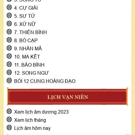
4. CỰ GIẢI
5. SƯ TỬ
6. XỬ NỮ
7. THIÊN BÌNH
8. BÒ CẠP
9. NHÂN MÃ
10. MA KẾT
11. BẢO BÌNH
12. SONG NGƯ
BÓI 12 CUNG HOÀNG ĐẠO
LỊCH VẠN NIÊN
Xem lịch âm dương 2023
Xem lịch tháng
Lịch âm hôm nay