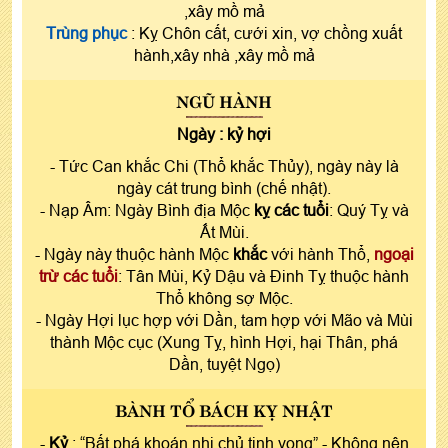
,xây mồ mả
Trùng phục
: Kỵ Chôn cất, cưới xin, vợ chồng xuất
hành,xây nhà ,xây mồ mả
NGŨ HÀNH
Ngày :
kỷ hợi
- Tức Can khắc Chi (Thổ khắc Thủy), ngày này là
ngày cát trung bình (chế nhật).
- Nạp Âm: Ngày Bình địa Mộc
kỵ các tuổi
: Quý Tỵ và
Ất Mùi.
- Ngày này thuộc hành Mộc
khắc
với hành Thổ,
ngoại
trừ các tuổi
: Tân Mùi, Kỷ Dậu và Đinh Tỵ thuộc hành
Thổ không sợ Mộc.
- Ngày Hợi lục hợp với Dần, tam hợp với Mão và Mùi
thành Mộc cục (Xung Tỵ, hình Hợi, hại Thân, phá
Dần, tuyệt Ngọ)
BÀNH TỔ BÁCH KỴ NHẬT
-
Kỷ
: “Bất phá khoán nhị chủ tịnh vong” - Không nên