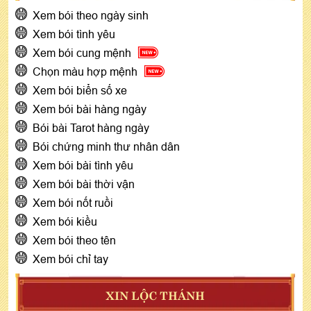
Xem bói theo ngày sinh
Xem bói tình yêu
Xem bói cung mệnh
Chọn màu hợp mệnh
Xem bói biển số xe
Xem bói bài hàng ngày
Bói bài Tarot hàng ngày
Bói chứng minh thư nhân dân
Xem bói bài tình yêu
Xem bói bài thời vận
Xem bói nốt ruồi
Xem bói kiều
Xem bói theo tên
Xem bói chỉ tay
XIN LỘC THÁNH